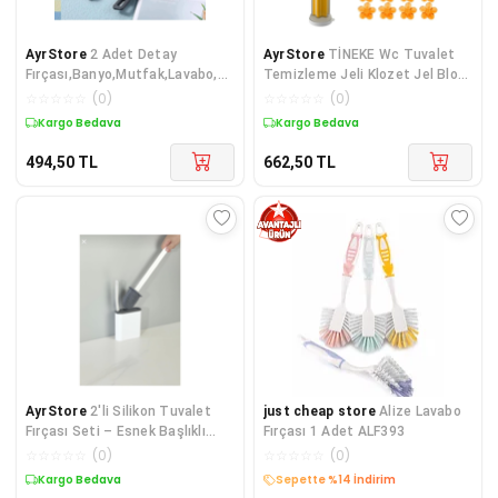
AyrStore
2 Adet Detay
AyrStore
TİNEKE Wc Tuvalet
Fırçası,Banyo,Mutfak,Lavabo,P
Temizleme Jeli Klozet Jel Blok
encere Kenarları,Derz Temizliği
Koku Giderici Desenli Klozet Jeli
☆
☆
☆
☆
☆
(
0
)
☆
☆
☆
☆
☆
(
0
)
İçin İnc
Turuncu 1 Adet
Kargo Bedava
Kargo Bedava
494,50
TL
662,50
TL
AyrStore
2'li Silikon Tuvalet
just cheap store
Alize Lavabo
Fırçası Seti – Esnek Başlıklı
Fırçası 1 Adet ALF393
Klozet Fırçası & Kenar Fırçası,
☆
☆
☆
☆
☆
(
0
)
☆
☆
☆
☆
☆
(
0
)
Be
Kargo Bedava
Sepette %14 İndirim