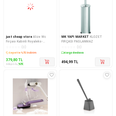
just cheap store
Alize Wc
MK YAPI MARKET
KLOZET
Fırçası Kabinli Royaleks-
FIRÇASI PASLANMAZ
AWC399
☆
☆
☆
☆
☆
(
0
)
☆
☆
☆
☆
☆
(
0
)
Sepette %15 İndirim
Kargo Bedava
379,80
TL
494,99
TL
%
15
448,31
TL