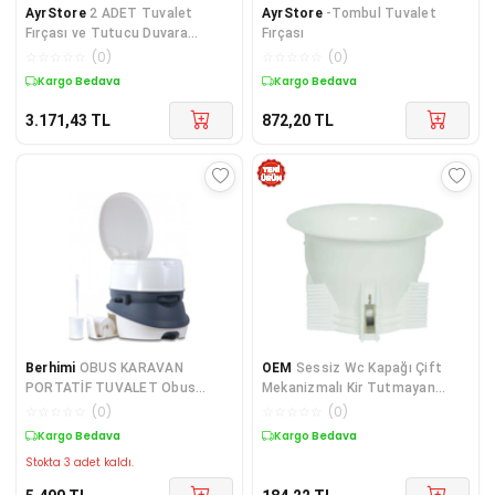
AyrStore
2 ADET Tuvalet
AyrStore
-Tombul Tuvalet
Fırçası ve Tutucu Duvara
Fırçası
monte Yumuşak Kıllar Tuvalet
☆
☆
☆
☆
☆
(
0
)
☆
☆
☆
☆
☆
(
0
)
Fırçası Temiz
Kargo Bedava
Kargo Bedava
3.171,43
TL
872,20
TL
Berhimi
OBUS KARAVAN
OEM
Sessiz Wc Kapağı Çift
PORTATİF TUVALET Obus
Mekanizmalı Kir Tutmayan
Karavan BEPOT 6000 PORTATİF
Kaygan Yüzey Kod Beyaz Renk
☆
☆
☆
☆
☆
(
0
)
☆
☆
☆
☆
☆
(
0
)
TUVALET SABİTLEME APARATI
Kargo Bedava
Kargo Bedava
HAR
Stokta 3 adet kaldı.