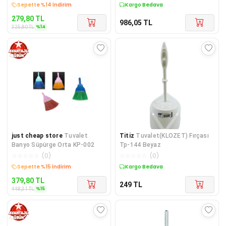
Sepette %14 İndirim
Kargo Bedava
279,80
TL
986,05
TL
%
14
325,80
TL
just cheap store
Tuvalet
Titiz
Tuvalet(KLOZET) Fırçası
Banyo Süpürge Orta KP-002
Tp-144 Beyaz
☆
☆
☆
☆
☆
(
0
)
☆
☆
☆
☆
☆
(
0
)
Sepette %15 İndirim
Kargo Bedava
379,80
TL
249
TL
%
15
448,31
TL