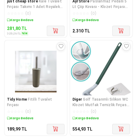
just cheap store
Kale Tuvalet
AyrStore
Paslanmaz Pedallı 5
Fırçası Takımı 1 Adet Royaleks-
Lt Çöp Kovası - Klozet Fırçası
KAL359
2'li Banyo Seti
☆
☆
☆
☆
☆
(
0
)
☆
☆
☆
☆
☆
(
0
)
Sepette %14 İndirim
Kargo Bedava
281,80
TL
2.310
TL
%
14
328,26
TL
Tidy Home
Fitilli Tuvalet
Diger
Golf Tasarımlı Silikon WC
Fırçası
Klozet Mutfak Temizlik Fırçası
Kanca He
☆
☆
☆
☆
☆
(
0
)
☆
☆
☆
☆
☆
(
0
)
Kargo Bedava
Kargo Bedava
189,99
TL
554,93
TL