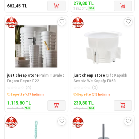
279,80
TL
662,45
TL
%
14
325,80
TL
just cheap store
Palm Tuvalet
just cheap store
Çift Kapaklı
Fırçası Beyaz E22
Sessiz Wc Kapağı F068
☆
☆
☆
☆
☆
(
0
)
☆
☆
☆
☆
☆
(
0
)
Sepette %17 İndirim
Sepette %13 İndirim
1.115,80
TL
239,80
TL
%
17
%
13
1.349,91
TL
276,81
TL