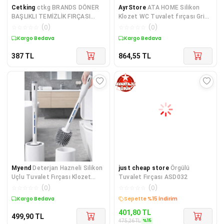
Cetking
ctkg BRANDS DÖNER
AyrStore
ATA HOME Silikon
BAŞLIKLI TEMİZLİK FIRÇASI
Klozet WC Tuvalet fırçası Gri
(Cımbızlı) shopselstreny
Kare
☆
☆
☆
☆
☆
(
0
)
☆
☆
☆
☆
☆
(
0
)
878477
Kargo Bedava
Kargo Bedava
387
TL
864,55
TL
Myend
Deterjan Hazneli Silikon
just cheap store
Örgülü
Uçlu Tuvalet Fırçası Klozet
Tuvalet Fırçası ASD032
Temizleme Fırçası
☆
☆
☆
☆
☆
(
0
)
☆
☆
☆
☆
☆
(
0
)
Kargo Bedava
Sepette %15 İndirim
401,80
TL
499,90
TL
%
15
475,26
TL