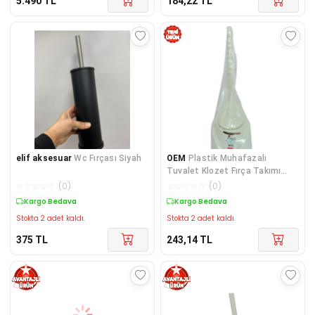
5.490
TL
184,22
TL
elif aksesuar
Wc Fırçası Siyah
OEM
Plastik Muhafazalı
Tuvalet Klozet Fırça Takımı
Karışık Renk ZP-152
☆
☆
☆
☆
☆
(
0
)
☆
☆
☆
☆
☆
(
0
)
Kargo Bedava
Kargo Bedava
Stokta 2 adet kaldı.
Stokta 2 adet kaldı.
375
TL
243,14
TL