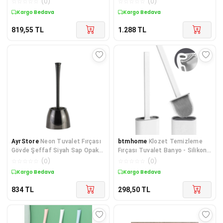
☆
☆
☆
☆
☆
(
0
)
☆
☆
☆
☆
☆
(
0
)
Fırça
Kargo Bedava
Kargo Bedava
819,55
TL
1.288
TL
AyrStore
Neon Tuvalet Fırçası
btmhome
Klozet Temizleme
Gövde Şeffaf Siyah Sap Opak
Fırçası Tuvalet Banyo - Silikon
Siyah M-E19-25-06
Tutucu Set Beyaz Renk Fırca
☆
☆
☆
☆
☆
(
0
)
☆
☆
☆
☆
☆
(
0
)
Kargo Bedava
Kargo Bedava
834
TL
298,50
TL