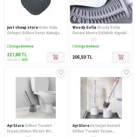
just cheap store
Gider Koku
Woody Sofia
Woody Sofia
Önleyici Silikon Deniz Kabuğu
Duvara Monte Edilebilir Kapaklı
Royaleks-Gmp457
Askılı Klozet Yumuşak
☆
☆
☆
☆
☆
(
0
)
☆
☆
☆
☆
☆
(
0
)
Sepette %13 İndirim
Kargo Bedava
221,80
TL
205,50
TL
%
13
254,76
TL
AyrStore
Silikon Tuvalet
AyrStore
Deterjan Hazneli
Fırçası,Silikon Klozet Wc
Silikon Tuvalet Fırçası,
fırçası,Silikon Banyo Tuvalet
CHRMK1848