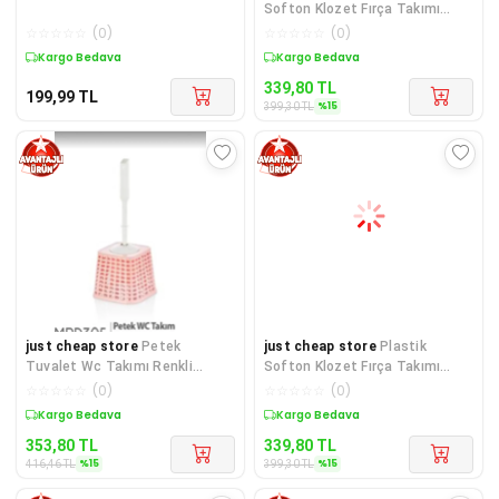
Softon Klozet Fırça Takımı
Royaleks-Tp-336
☆
☆
☆
☆
☆
(
0
)
☆
☆
☆
☆
☆
(
0
)
Kargo Bedava
Sepette %15 İndirim
339,80
TL
199,99
TL
%
15
399,30
TL
just cheap store
Petek
just cheap store
Plastik
Tuvalet Wc Takımı Renkli
Softon Klozet Fırça Takımı
Royaleks-MRD305
Royaleks-Tp-336
☆
☆
☆
☆
☆
(
0
)
☆
☆
☆
☆
☆
(
0
)
Sepette %15 İndirim
Sepette %15 İndirim
353,80
TL
339,80
TL
%
15
%
15
416,46
TL
399,30
TL