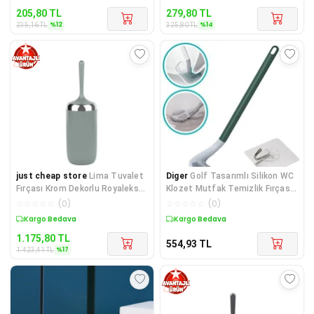
205,80
TL
279,80
TL
%
12
%
14
235,16
TL
325,80
TL
just cheap store
Lima Tuvalet
Diger
Golf Tasarımlı Silikon WC
Fırçası Krom Dekorlu Royaleks-
Klozet Mutfak Temizlik Fırçası
M-E07
Kanca He
☆
☆
☆
☆
☆
(
0
)
☆
☆
☆
☆
☆
(
0
)
Sepette %17 İndirim
Kargo Bedava
1.175,80
TL
554,93
TL
%
17
1.423,41
TL