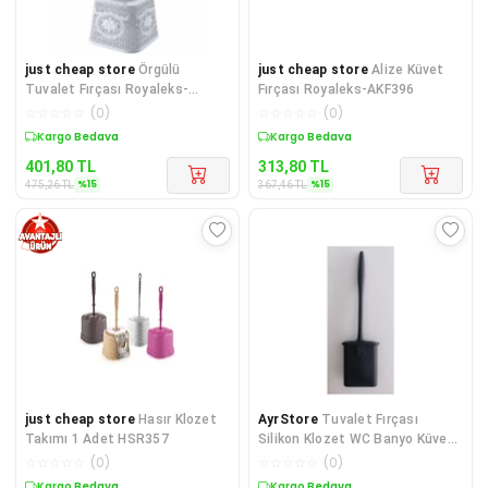
just cheap store
Örgülü
just cheap store
Alize Küvet
Tuvalet Fırçası Royaleks-
Fırçası Royaleks-AKF396
ASD032
☆
☆
☆
☆
☆
(
0
)
☆
☆
☆
☆
☆
(
0
)
Sepette %15 İndirim
Sepette %15 İndirim
401,80
TL
313,80
TL
%
15
%
15
475,26
TL
367,46
TL
just cheap store
Hasır Klozet
AyrStore
Tuvalet Fırçası
Takımı 1 Adet HSR357
Silikon Klozet WC Banyo Küvet
Temizleme Fırçası Kola
☆
☆
☆
☆
☆
(
0
)
☆
☆
☆
☆
☆
(
0
)
Sepette %14 İndirim
Kargo Bedava