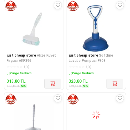
just cheap store
Alize Küvet
just cheap store
Softline
Fırçası AKF396
Lavabo Pompası F308
☆
☆
☆
☆
☆
(
0
)
☆
☆
☆
☆
☆
(
0
)
Sepette %15 İndirim
Sepette %15 İndirim
313,80
TL
323,80
TL
%
15
%
15
367,46
TL
379,71
TL