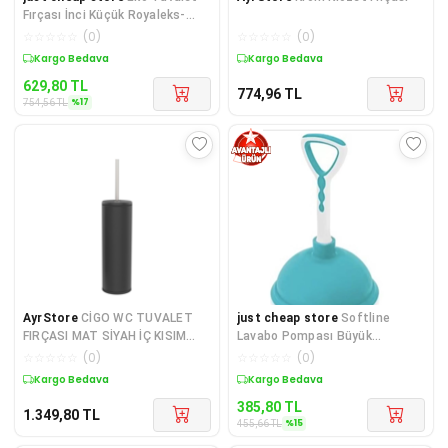
Fırçası İnci Küçük Royaleks-
57151
☆
☆
☆
☆
☆
(
0
)
☆
☆
☆
☆
☆
(
0
)
Sepette %17 İndirim
Kargo Bedava
629,80
TL
774,96
TL
%
17
754,56
TL
AyrStore
CİGO WC TUVALET
just cheap store
Softline
FIRÇASI MAT SİYAH İÇ KISIM
Lavabo Pompası Büyük
SİYAH
Royaleks-F310
☆
☆
☆
☆
☆
(
0
)
☆
☆
☆
☆
☆
(
0
)
Kargo Bedava
Sepette %15 İndirim
385,80
TL
1.349,80
TL
%
15
455,66
TL