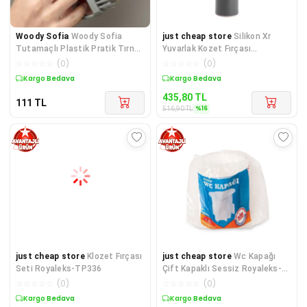
Woody Sofia
Woody Sofia
just cheap store
Silikon Xr
Tutamaçlı Plastik Pratik Tırnak
Yuvarlak Kozet Fırçası
ve Kıyafet Yaka Temiz
Royaleks-G165
☆
☆
☆
☆
☆
(
0
)
☆
☆
☆
☆
☆
(
0
)
Kargo Bedava
Sepette %16 İndirim
435,80
TL
111
TL
%
16
516,90
TL
just cheap store
Klozet Fırçası
just cheap store
Wc Kapağı
Seti Royaleks-TP336
Çift Kapaklı Sessiz Royaleks-
F064
☆
☆
☆
☆
☆
(
0
)
☆
☆
☆
☆
☆
(
0
)
Sepette %16 İndirim
Sepette %13 İndirim