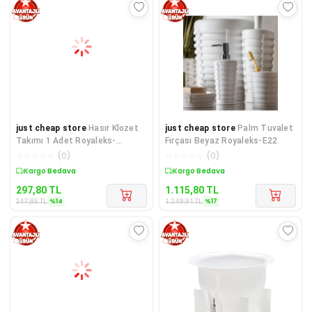
just cheap store
Hasır Klozet
just cheap store
Palm Tuvalet
Takımı 1 Adet Royaleks-
Fırçası Beyaz Royaleks-E22
HSR357
☆
☆
☆
☆
☆
(
0
)
☆
☆
☆
☆
☆
(
0
)
Sepette %14 İndirim
Sepette %17 İndirim
297,80
TL
1.115,80
TL
%
14
%
17
347,85
TL
1.349,91
TL