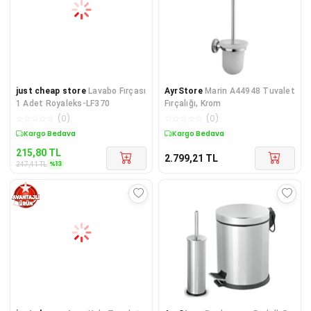
just cheap store
Lavabo Fırçası
AyrStore
Marin A44948 Tuvalet
1 Adet Royaleks-LF370
Fırçalığı, Krom
☆
☆
☆
☆
☆
(
0
)
☆
☆
☆
☆
☆
(
0
)
Sepette %13 İndirim
Kargo Bedava
215,80
TL
2.799,21
TL
%
13
247,41
TL