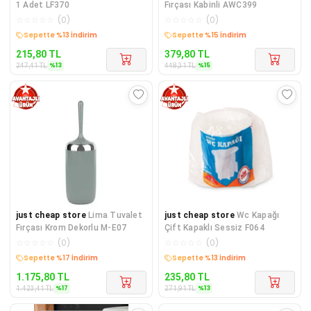
1 Adet LF370
Fırçası Kabinli AWC399
☆
☆
☆
☆
☆
(
0
)
☆
☆
☆
☆
☆
(
0
)
Sepette %13 İndirim
Sepette %15 İndirim
215,80
TL
379,80
TL
%
13
%
15
247,41
TL
448,31
TL
just cheap store
Lima Tuvalet
just cheap store
Wc Kapağı
Fırçası Krom Dekorlu M-E07
Çift Kapaklı Sessiz F064
☆
☆
☆
☆
☆
(
0
)
☆
☆
☆
☆
☆
(
0
)
Sepette %17 İndirim
Sepette %13 İndirim
1.175,80
TL
235,80
TL
%
17
%
13
1.423,41
TL
271,91
TL