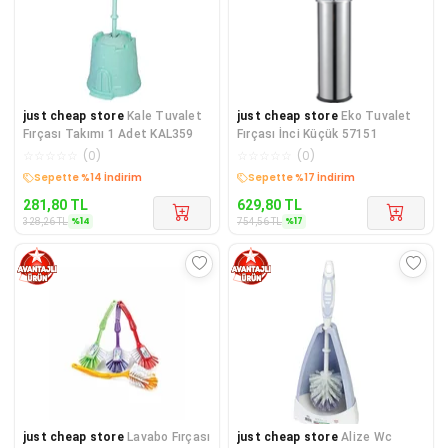
just cheap store
Kale Tuvalet
just cheap store
Eko Tuvalet
Fırçası Takımı 1 Adet KAL359
Fırçası İnci Küçük 57151
☆
☆
☆
☆
☆
(
0
)
☆
☆
☆
☆
☆
(
0
)
Sepette %14 İndirim
Sepette %17 İndirim
281,80
TL
629,80
TL
%
14
%
17
328,26
TL
754,56
TL
just cheap store
Lavabo Fırçası
just cheap store
Alize Wc