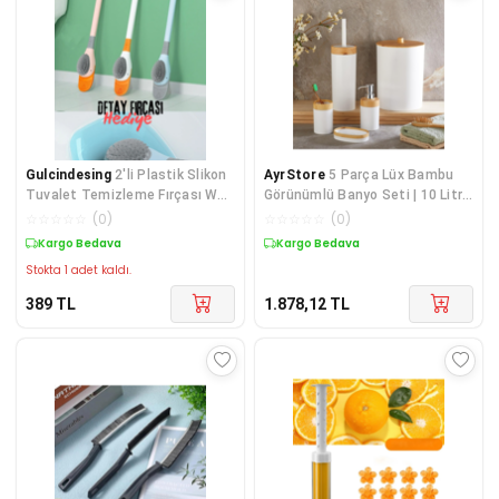
Gulcindesing
2'li Plastik Slikon
AyrStore
5 Parça Lüx Bambu
Tuvalet Temizleme Fırçası Wc
Görünümlü Banyo Seti | 10 Litre
Fırçası Klozet Fırçası Detay
Çöp Kovası ve Tu
☆
☆
☆
☆
☆
(
0
)
☆
☆
☆
☆
☆
(
0
)
Fırçası Dahil
Kargo Bedava
Kargo Bedava
Stokta 1 adet kaldı.
389
TL
1.878,12
TL