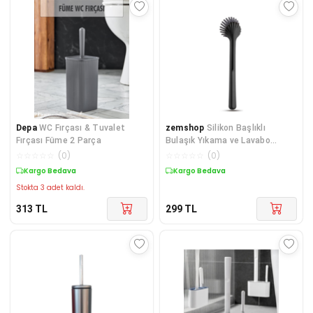
Depa
WC Fırçası & Tuvalet
zemshop
Silikon Başlıklı
Fırçası Füme 2 Parça
Bulaşık Yıkama ve Lavabo
Temizleme Mutfak Tezgah
☆
☆
☆
☆
☆
(
0
)
☆
☆
☆
☆
☆
(
0
)
Detay Fırçası
Kargo Bedava
Kargo Bedava
Stokta 3 adet kaldı.
313
TL
299
TL