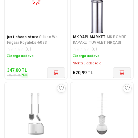
just cheap store
Silikon Wc
MK YAPI MARKET
MK BOMBE
Fırçası Royaleks-6033
KAPAKLI TUVALET FIRÇASI
☆
☆
☆
☆
☆
(
0
)
☆
☆
☆
☆
☆
(
0
)
Sepette %15 İndirim
Kargo Bedava
Stokta 3 adet kaldı.
347,80
TL
520,99
TL
%
15
409,11
TL