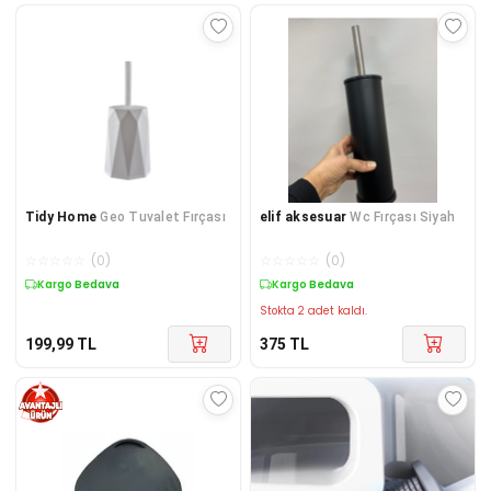
Tidy Home
Geo Tuvalet Fırçası
elif aksesuar
Wc Fırçası Siyah
☆
☆
☆
☆
☆
(
0
)
☆
☆
☆
☆
☆
(
0
)
Kargo Bedava
Kargo Bedava
Stokta 2 adet kaldı.
199,99
TL
375
TL