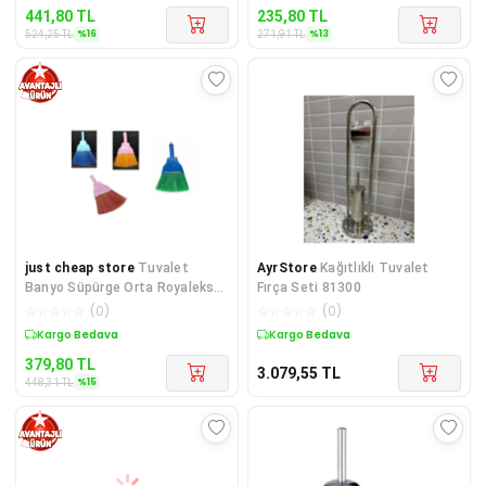
441,80
TL
235,80
TL
%
16
%
13
524,25
TL
271,91
TL
just cheap store
Tuvalet
AyrStore
Kağıtlıklı Tuvalet
Banyo Süpürge Orta Royaleks-
Fırça Seti 81300
KP-002
☆
☆
☆
☆
☆
(
0
)
☆
☆
☆
☆
☆
(
0
)
Sepette %15 İndirim
Kargo Bedava
379,80
TL
3.079,55
TL
%
15
448,31
TL