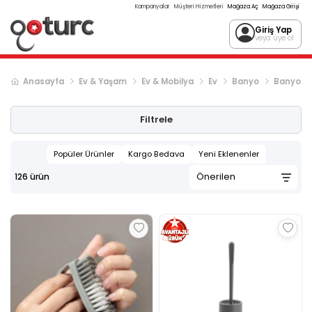
Kampanyalar
Müşteri Hizmetleri
Mağaza Aç
Mağaza Girişi
Giriş Yap
veya üye ol
Anasayfa
Ev & Yaşam
Ev & Mobilya
Ev
Banyo
Banyo Ak
Sonraki ürün sayfası, sayfa
2
Filtrele
Popüler Ürünler
Kargo Bedava
Yeni Eklenenler
126
ürün