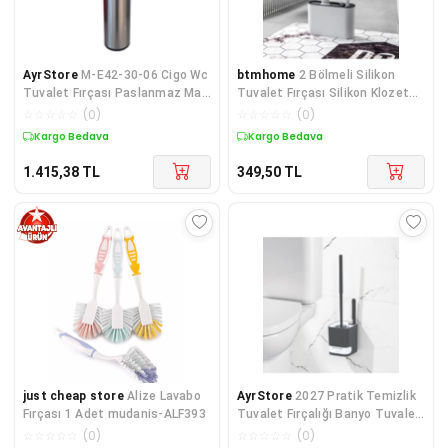
AyrStore
M-E42-30-06 Cigo Wc
btmhome
2 Bölmeli Silikon
Tuvalet Fırçası Paslanmaz Mat
Tuvalet Fırçası Silikon Klozet
İç Kısım Siyah
Temizleyici Fırça
☆
☆
☆
☆
☆
(
0
)
☆
☆
☆
☆
☆
(
0
)
Kargo Bedava
Kargo Bedava
1.415,38
TL
349,50
TL
just cheap store
Alize Lavabo
AyrStore
2027 Pratik Temizlik
Fırçası 1 Adet mudanis-ALF393
Tuvalet Fırçalığı Banyo Tuvalet
Fırçası Wc Fırçası - Antra
☆
☆
☆
☆
☆
(
0
)
☆
☆
☆
☆
☆
(
0
)