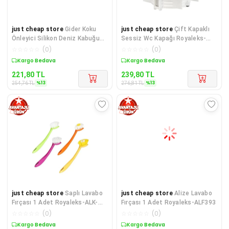
just cheap store
Gider Koku
just cheap store
Çift Kapaklı
Önleyici Silikon Deniz Kabuğu
Sessiz Wc Kapağı Royaleks-
Royaleks-Gmp457
F068
☆
☆
☆
☆
☆
(
0
)
☆
☆
☆
☆
☆
(
0
)
Sepette %13 İndirim
Sepette %13 İndirim
221,80
TL
239,80
TL
%
13
%
13
254,76
TL
276,81
TL
just cheap store
Saplı Lavabo
just cheap store
Alize Lavabo
Fırçası 1 Adet Royaleks-ALK-
Fırçası 1 Adet Royaleks-ALF393
628
☆
☆
☆
☆
☆
(
0
)
☆
☆
☆
☆
☆
(
0
)
Sepette %12 İndirim
Sepette %14 İndirim