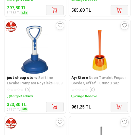
297,80
TL
585,60
TL
%
14
347,85
TL
just cheap store
Softline
AyrStore
Neon Tuvalet Fırçası
Lavabo Pompası Royaleks-F308
Gövde Şeffaf Turuncu Sap
Opak Turuncu M-E19-17-08
☆
☆
☆
☆
☆
(
0
)
☆
☆
☆
☆
☆
(
0
)
Sepette %15 İndirim
Kargo Bedava
323,80
TL
961,25
TL
%
15
379,71
TL