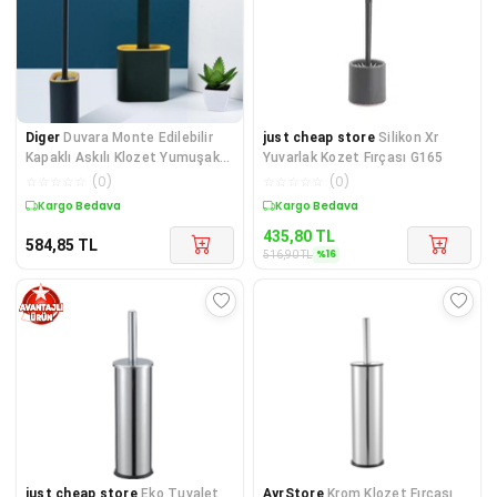
Diger
Duvara Monte Edilebilir
just cheap store
Silikon Xr
Kapaklı Askılı Klozet Yumuşak
Yuvarlak Kozet Fırçası G165
Silikon Baş
☆
☆
☆
☆
☆
(
0
)
☆
☆
☆
☆
☆
(
0
)
Kargo Bedava
Sepette %16 İndirim
435,80
TL
584,85
TL
%
16
516,90
TL
just cheap store
Eko Tuvalet
AyrStore
Krom Klozet Fırçası