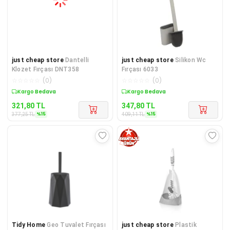
just cheap store
Dantelli
just cheap store
Silikon Wc
Klozet Fırçası DNT358
Fırçası 6033
☆
☆
☆
☆
☆
(
0
)
☆
☆
☆
☆
☆
(
0
)
Sepette %15 İndirim
Sepette %15 İndirim
321,80
TL
347,80
TL
%
15
%
15
377,25
TL
409,11
TL
Tidy Home
Geo Tuvalet Fırçası
just cheap store
Plastik