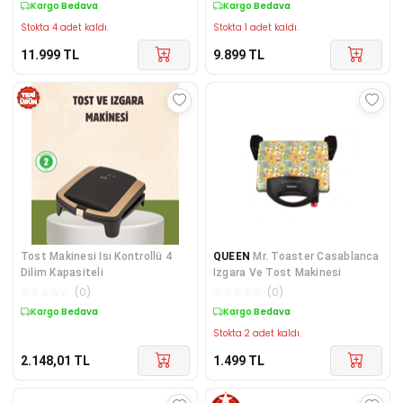
Kargo Bedava
Kargo Bedava
Stokta 4 adet kaldı.
Stokta 1 adet kaldı.
11.999
TL
9.899
TL
Tost Makinesi Isı Kontrollü 4
QUEEN
Mr. Toaster Casablanca
Dilim Kapasiteli
Izgara Ve Tost Makinesi
☆
☆
☆
☆
☆
(
0
)
☆
☆
☆
☆
☆
(
0
)
Kargo Bedava
Kargo Bedava
Stokta 2 adet kaldı.
2.148,01
TL
1.499
TL