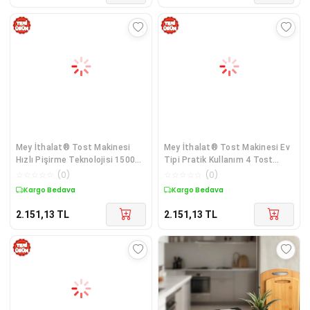
Mey İthalat® Tost Makinesi
Mey İthalat® Tost Makinesi Ev
Hızlı Pişirme Teknolojisi 1500
Tipi Pratik Kullanım 4 Tost
Watt
Kapasit
☆
☆
☆
☆
☆
(
0
)
☆
☆
☆
☆
☆
(
0
)
Kargo Bedava
Kargo Bedava
2.151,13
TL
2.151,13
TL