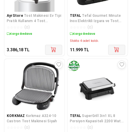
AyrStore
Tost Makinesi Ev Tipi
TEFAL
Tefal Gourmet Minute
Pratik Kullanım 4 Tost
Inox Elektrikli Izgara ve Tost
Kapasiteli
Makinesi
☆
☆
☆
☆
☆
(
0
)
☆
☆
☆
☆
☆
(
0
)
Kargo Bedava
Kargo Bedava
Stokta 4 adet kaldı.
3.386,18
TL
11.999
TL
KORKMAZ
Korkmaz A324-10
TEFAL
SuperGrill 3in1 XL 8
Castron Tost Makinesi Siyah
Porsiyon Kapasiteli 2200 Watt
Barbekü Izgara
☆
☆
☆
☆
☆
(
0
)
☆
☆
☆
☆
☆
(
0
)