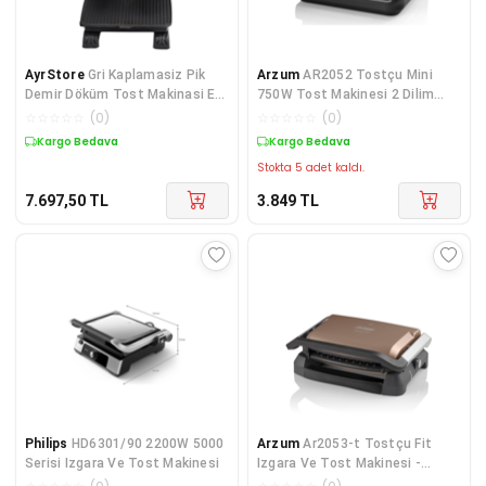
AyrStore
Gri Kaplamasiz Pik
Arzum
AR2052 Tostçu Mini
Demir Döküm Tost Makinasi Ev
750W Tost Makinesi 2 Dilim
Tipi
Kapasiteli, Siyah
☆
☆
☆
☆
☆
(
0
)
☆
☆
☆
☆
☆
(
0
)
Kargo Bedava
Kargo Bedava
Stokta 5 adet kaldı.
7.697,50
TL
3.849
TL
Philips
HD6301/90 2200W 5000
Arzum
Ar2053-t Tostçu Fit
Serisi Izgara Ve Tost Makinesi
Izgara Ve Tost Makinesi -
Toprak