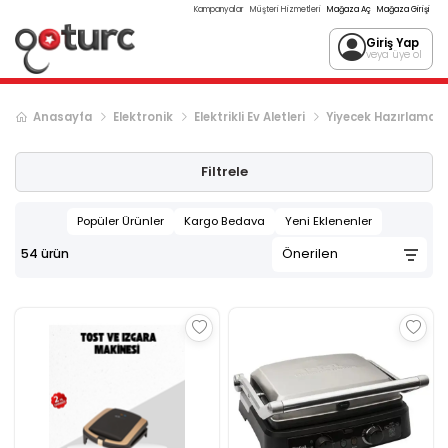
Kampanyalar
Müşteri Hizmetleri
Mağaza Aç
Mağaza Girişi
Giriş Yap
veya üye ol
Anasayfa
Elektronik
Elektrikli Ev Aletleri
Yiyecek Hazırlama
Filtrele
Popüler Ürünler
Kargo Bedava
Yeni Eklenenler
54
ürün