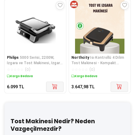
Philips
5000 Serisi, 2200W,
Northcity
Isı Kontrollü 4 Dilim
Izgara ve Tost Makinesi, Izgara
Tost Makinesi - Kompakt
için Tam Açıl
Tasarım, Hızlı Pişirme
☆
☆
☆
☆
☆
(
0
)
☆
☆
☆
☆
☆
(
0
)
Kargo Bedava
Kargo Bedava
6.099
TL
3.647,98
TL
Tost Makinesi Nedir? Neden
Vazgeçilmezdir?