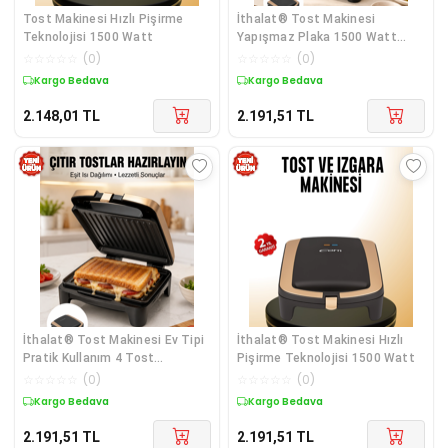
Tost Makinesi Hızlı Pişirme
İthalat® Tost Makinesi
Teknolojisi 1500 Watt
Yapışmaz Plaka 1500 Watt
Güçlü Performans Yeni Nesil
☆
☆
☆
☆
☆
(
0
)
☆
☆
☆
☆
☆
(
0
)
Kargo Bedava
Kargo Bedava
2.148,01
TL
2.191,51
TL
İthalat® Tost Makinesi Ev Tipi
İthalat® Tost Makinesi Hızlı
Pratik Kullanım 4 Tost
Pişirme Teknolojisi 1500 Watt
Kapasiteli Yeni Nesil
☆
☆
☆
☆
☆
(
0
)
☆
☆
☆
☆
☆
(
0
)
Kargo Bedava
Kargo Bedava
2.191,51
TL
2.191,51
TL