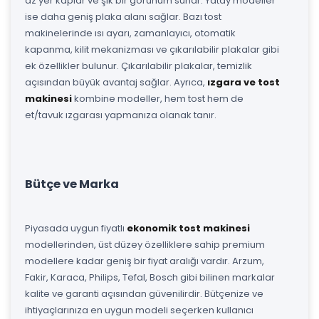
az yer kaplar ve şık bir görünüm sunar. Yatay modeller
ise daha geniş plaka alanı sağlar. Bazı tost
makinelerinde ısı ayarı, zamanlayıcı, otomatik
kapanma, kilit mekanizması ve çıkarılabilir plakalar gibi
ek özellikler bulunur. Çıkarılabilir plakalar, temizlik
açısından büyük avantaj sağlar. Ayrıca,
ızgara ve tost
makinesi
kombine modeller, hem tost hem de
et/tavuk ızgarası yapmanıza olanak tanır.
Bütçe ve Marka
Piyasada uygun fiyatlı
ekonomik tost makinesi
modellerinden, üst düzey özelliklere sahip premium
modellere kadar geniş bir fiyat aralığı vardır. Arzum,
Fakir, Karaca, Philips, Tefal, Bosch gibi bilinen markalar
kalite ve garanti açısından güvenilirdir. Bütçenize ve
ihtiyaçlarınıza en uygun modeli seçerken kullanıcı