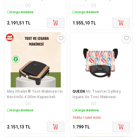
Watt
☆
☆
☆
☆
☆
(
0
)
☆
☆
☆
☆
☆
(
0
)
Kargo Bedava
Kargo Bedava
2.191,51
TL
1.555,10
TL
Mey İthalat® Tost Makinesi Isı
QUEEN
Mr. Toaster Sydney
Kontrollü 4 Dilim Kapasiteli
Izgara Ve Tost Makinesi
☆
☆
☆
☆
☆
(
0
)
☆
☆
☆
☆
☆
(
0
)
Kargo Bedava
Kargo Bedava
Stokta 1 adet kaldı.
2.151,13
TL
1.799
TL