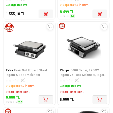
Kargo Bedava
Kargo Bedava
8.499
TL
1.555,10
TL
%
6
8.999
TL
Fakir
Fakir Grill Expert Steel
Philips
5000 Serisi, 2200W,
Izgara & Tost Makinesi
Izgara ve Tost Makinesi, Izgara
için Tam Açılır, HD6301/90
☆
☆
☆
☆
☆
(
0
)
☆
☆
☆
☆
☆
(
0
)
Kargo Bedava
Kargo Bedava
Stokta 1 adet kaldı.
Stokta 1 adet kaldı.
9.999
TL
5.999
TL
%
9
10.999
TL