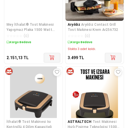
Mey İthalat® Tost Makinesi
Aryıldız
Aryıldız Contact Grill
Yapışmaz Plaka 1500 Watt
Tost Makinesi Krem Ar256732
Güçlü Perform
☆
☆
☆
☆
☆
(
0
)
☆
☆
☆
☆
☆
(
0
)
Kargo Bedava
Kargo Bedava
Stokta 3 adet kaldı.
2.151,13
TL
3.499
TL
İthalat® Tost Makinesi Isı
ASTRALTECH
Tost Makinesi
Kontrollü 4 Dilim Kapasiteli
Hızlı Pişirme Teknolojisi 1500