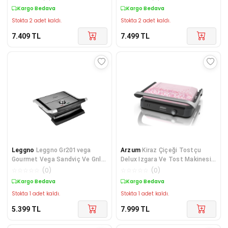
Kargo Bedava
Kargo Bedava
Stokta 2 adet kaldı.
Stokta 2 adet kaldı.
7.409
TL
7.499
TL
Leggno
Leggno Gr201vega
Arzum
Kiraz Çiçeği Tostçu
Gourmet Vega Sandviç Ve Grıll
Delux Izgara Ve Tost Makinesi
Makinesi
Ar2038
☆
☆
☆
☆
☆
(
0
)
☆
☆
☆
☆
☆
(
0
)
Kargo Bedava
Kargo Bedava
Stokta 1 adet kaldı.
Stokta 1 adet kaldı.
5.399
TL
7.999
TL