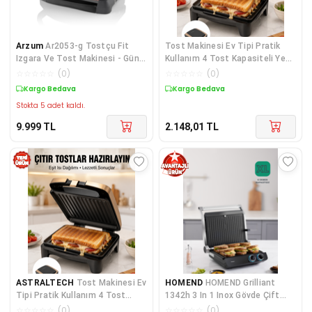
Arzum
Ar2053-g Tostçu Fit
Tost Makinesi Ev Tipi Pratik
Izgara Ve Tost Makinesi - Gün
Kullanım 4 Tost Kapasiteli Yeni
Batımı
Nesil
☆
☆
☆
☆
☆
(
0
)
☆
☆
☆
☆
☆
(
0
)
Kargo Bedava
Kargo Bedava
Stokta 5 adet kaldı.
9.999
TL
2.148,01
TL
ASTRALTECH
Tost Makinesi Ev
HOMEND
HOMEND Grilliant
Tipi Pratik Kullanım 4 Tost
1342h 3 In 1 Inox Gövde Çift
Kapasiteli Yeni Nesil
Taraflı XL Döküm Pl
☆
☆
☆
☆
☆
(
0
)
☆
☆
☆
☆
☆
(
0
)