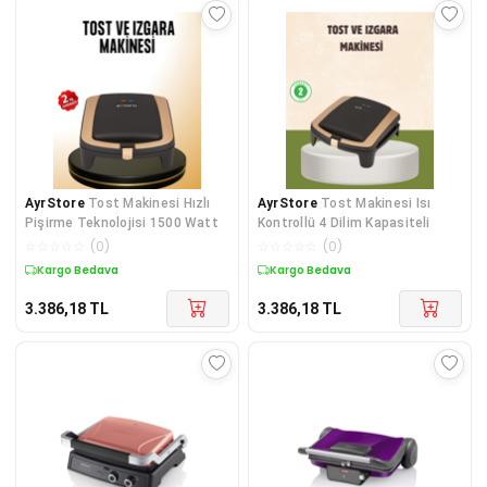
AyrStore
Tost Makinesi Hızlı
AyrStore
Tost Makinesi Isı
Pişirme Teknolojisi 1500 Watt
Kontrollü 4 Dilim Kapasiteli
☆
☆
☆
☆
☆
(
0
)
☆
☆
☆
☆
☆
(
0
)
Kargo Bedava
Kargo Bedava
3.386,18
TL
3.386,18
TL