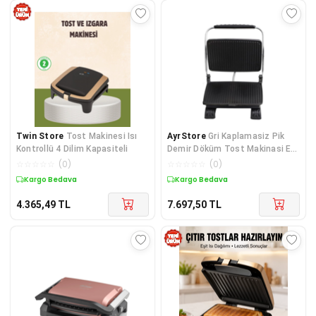
Twin Store
Tost Makinesi Isı
AyrStore
Gri Kaplamasiz Pik
Kontrollü 4 Dilim Kapasiteli
Demir Döküm Tost Makinasi Ev
Tipi
☆
☆
☆
☆
☆
(
0
)
☆
☆
☆
☆
☆
(
0
)
Kargo Bedava
Kargo Bedava
4.365,49
TL
7.697,50
TL