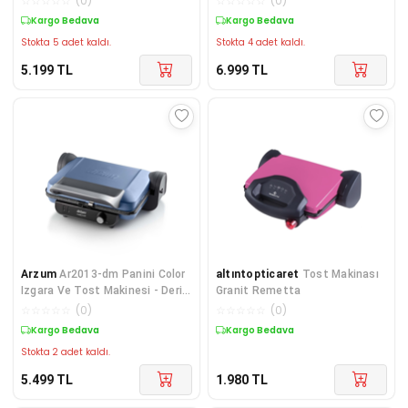
☆
☆
☆
☆
☆
(
0
)
☆
☆
☆
☆
☆
(
0
)
Kargo Bedava
Kargo Bedava
Stokta 5 adet kaldı.
Stokta 4 adet kaldı.
5.199
TL
6.999
TL
Arzum
Ar2013-dm Panini Color
altıntopticaret
Tost Makinası
Izgara Ve Tost Makinesi - Derin
Granit Remetta
Mavi
☆
☆
☆
☆
☆
(
0
)
☆
☆
☆
☆
☆
(
0
)
Kargo Bedava
Kargo Bedava
Stokta 2 adet kaldı.
5.499
TL
1.980
TL