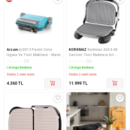
Arzum
Ar2013 Panini Color
KORKMAZ
Korkmaz A324-08
Izgara Ve Tost Makinesi - Marin
Castron Tost Makinesi Gri-
Krom
☆
☆
☆
☆
☆
(
0
)
☆
☆
☆
☆
☆
(
0
)
Kargo Bedava
Kargo Bedava
Stokta 2 adet kaldı.
Stokta 2 adet kaldı.
4.360
TL
11.999
TL