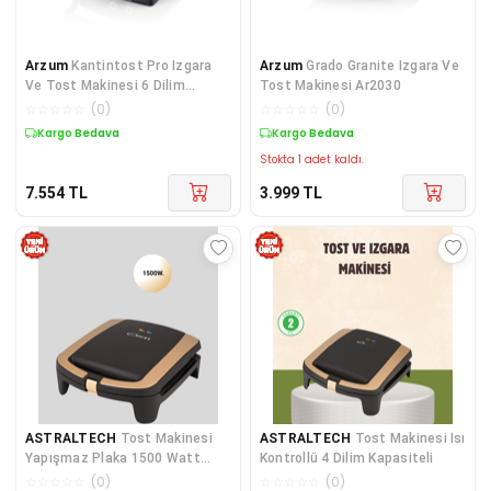
Arzum
Kantintost Pro Izgara
Arzum
Grado Granite Izgara Ve
Ve Tost Makinesi 6 Dilim
Tost Makinesi Ar2030
Kapasiteli 2000W Gün Batımı -
☆
☆
☆
☆
☆
(
0
)
☆
☆
☆
☆
☆
(
0
)
AR2044-G
Kargo Bedava
Kargo Bedava
Stokta 1 adet kaldı.
7.554
TL
3.999
TL
ASTRALTECH
Tost Makinesi
ASTRALTECH
Tost Makinesi Isı
Yapışmaz Plaka 1500 Watt
Kontrollü 4 Dilim Kapasiteli
Güçlü Performans Yeni Nesil
☆
☆
☆
☆
☆
(
0
)
☆
☆
☆
☆
☆
(
0
)