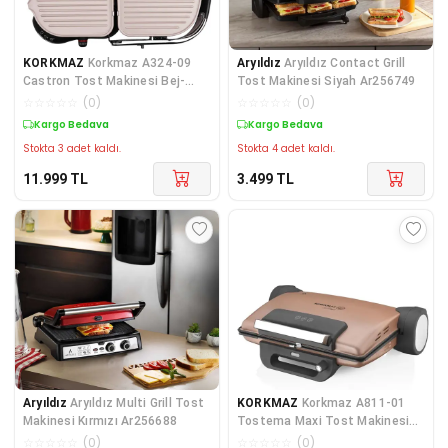
KORKMAZ
Korkmaz A324-09
Aryıldız
Aryıldız Contact Grill
Castron Tost Makinesi Bej-
Tost Makinesi Siyah Ar256749
Krom
☆
☆
☆
☆
☆
(
0
)
☆
☆
☆
☆
☆
(
0
)
Kargo Bedava
Kargo Bedava
Stokta 3 adet kaldı.
Stokta 4 adet kaldı.
11.999
TL
3.499
TL
Aryıldız
Aryıldız Multi Grill Tost
KORKMAZ
Korkmaz A811-01
Makinesi Kırmızı Ar256688
Tostema Maxi Tost Makinesi
Rosagold
☆
☆
☆
☆
☆
(
0
)
☆
☆
☆
☆
☆
(
0
)