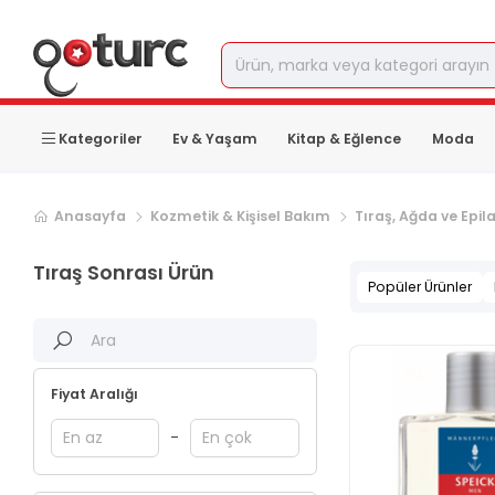
Kategoriler
Ev & Yaşam
Kitap & Eğlence
Moda
Anasayfa
Kozmetik & Kişisel Bakım
Tıraş, Ağda ve Epil
Tıraş Sonrası Ürün
Popüler Ürünler
Fiyat Aralığı
-