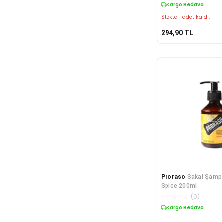
Kargo Bedava
Stokta 1 adet kaldı.
294,90
TL
Proraso
Sakal Şamp
Spice 200ml
☆
☆
☆
☆
☆
(
0
)
Kargo Bedava