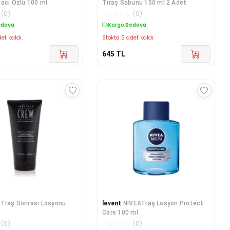
acı Özlü 100 ml
Tıraş Sabunu 150 ml 2 Adet
(
0
)
☆
☆
☆
☆
☆
(
0
)
edava
Kargo Bedava
et kaldı.
Stokta 5 adet kaldı.
645
TL
Traş Sonrası Losyonu
levent
NIVEATraş Losyon Protect
Care 100 ml
(
0
)
☆
☆
☆
☆
☆
(
0
)