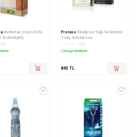
ra
Hindistan Cevizi Özlü
Proraso
Okaliptus Yağı Ve Mentol
 Gr (hediyeli)
Tıraş Sonrası Los
(
0
)
☆
☆
☆
☆
☆
(
0
)
edava
Kargo Bedava
845
TL