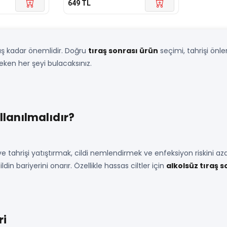
649
TL
tıraş kadar önemlidir. Doğru
tıraş sonrası ürün
seçimi, tahrişi önler
eken her şeyi bulacaksınız.
llanılmalıdır?
ve tahrişi yatıştırmak, cildi nemlendirmek ve enfeksiyon riskini aza
ildin bariyerini onarır. Özellikle hassas ciltler için
alkolsüz tıraş 
ri