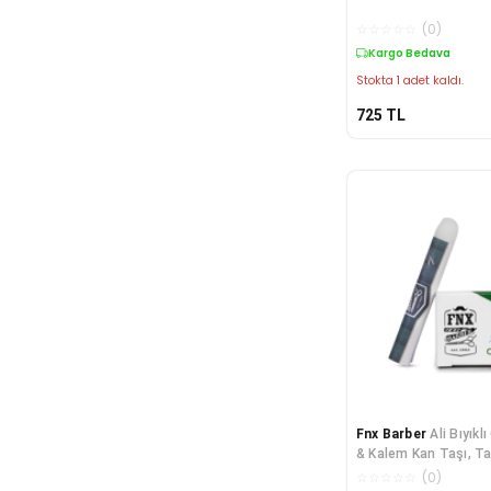
☆
☆
☆
☆
☆
(
0
)
Kargo Bedava
Stokta 1 adet kaldı.
725
TL
Fnx Barber
Ali Bıyıkl
& Kalem Kan Taşı, Ta
Ve
☆
☆
☆
☆
☆
(
0
)