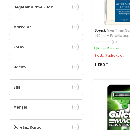
Değerlendirme Puanı
Markalar
Speick
Men Tıraş So
100 ml – Ferahlatıcı, 
Bitki Özlü Doğal İçeri
☆
☆
☆
☆
☆
(
0
)
Form
Kargo Bedava
Stokta 3 adet kaldı.
1.050
TL
Hacim
Etki
Menşei
Ücretsiz Kargo