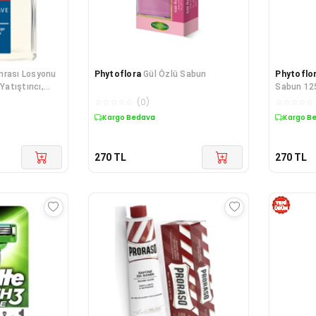
nrası Losyonu
Phytoflora
Gül Özlü Sabun
Phytoflo
Yatıştırıcı,
Sabun 125
k
☆
☆
☆
☆
☆
(
0
)
☆
☆
☆
☆
☆
Kargo Bedava
Kargo B
270
TL
270
TL