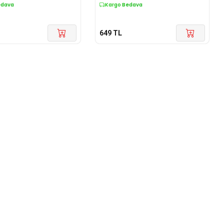
edava
Kargo Bedava
649
TL