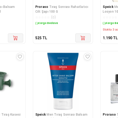
sı Balsam
Proraso
Tıraş Sonrası Rahatlatıcı
Speick
Me
l
Cilt Şapı 100 G
Losyon 100
Doğal İçer
☆
☆
☆
☆
☆
(
0
)
☆
☆
☆
☆
☆
After Sh
Kargo Bedava
Kargo B
Stokta 3 ad
525
TL
1.190
TL
 Tıraş Kasesi
Speick
Men Tıraş Sonrası Balsam
Proraso