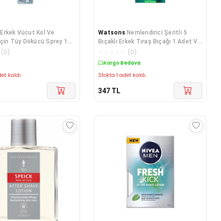
Erkek Vücut Kol Ve
Watsons
Nemlendirici Şeritli 5
Için Tüy Dökücü Sprey 150
Bıçaklı Erkek Tıraş Bıçağı 1 Adet Ve
Yedek
(
0
)
☆
☆
☆
☆
☆
(
0
)
Kargo Bedava
et kaldı.
Stokta 1 adet kaldı.
347
TL