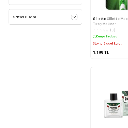
Satıcı Puanı
Gillette
Gillette Mac
Tıraş Makinesi
☆
☆
☆
☆
☆
(
0
)
Kargo Bedava
Stokta 2 adet kaldı.
1.199
TL