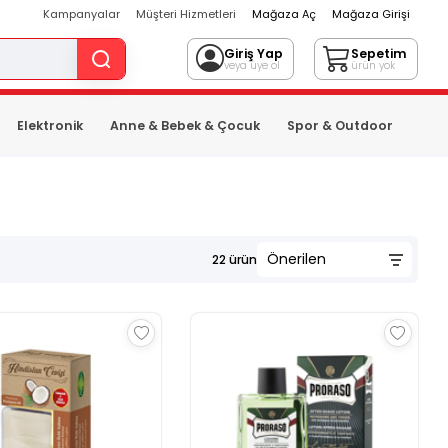
Kampanyalar
Müşteri Hizmetleri
Mağaza Aç
Mağaza Girişi
Giriş Yap
Sepetim
veya üye ol
ürün yok
Elektronik
Anne & Bebek & Çocuk
Spor & Outdoor
22
ürün