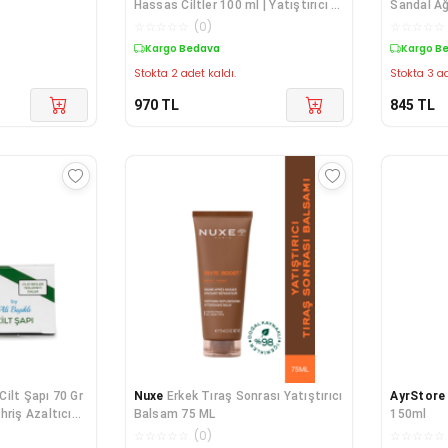
Hassas Ciltler 100 ml | Yatıştırıcı &
Sandal Ağ
Nemlendirici Bakım
☆
☆
☆
☆
☆
(
0
)
☆
☆
☆
☆
☆
Kargo Bedava
Kargo B
Stokta 2 adet kaldı.
Stokta 3 ad
970
TL
845
TL
ı Cilt Şapı 70 Gr
Nuxe
Erkek Tıraş Sonrası Yatıştırıcı
AyrStore
hriş Azaltıcı
Balsam 75 ML
150ml
☆
☆
☆
☆
☆
(
0
)
☆
☆
☆
☆
☆