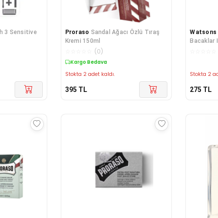
h 3 Sensitive
Proraso
Sandal Ağacı Özlü Tıraş
Watsons
Kremi 150ml
Bacaklar 
Ml
☆
☆
☆
☆
☆
(
0
)
☆
☆
☆
☆
☆
Kargo Bedava
Stokta 2 adet kaldı.
Stokta 2 ad
395
TL
275
TL