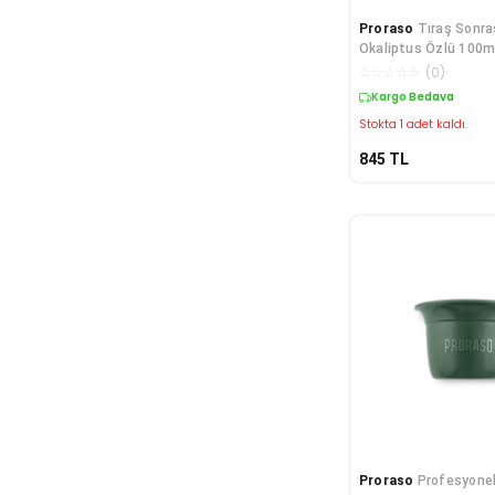
Proraso
Tıraş Sonra
Okaliptus Özlü 100m
☆
☆
☆
☆
☆
(
0
)
Kargo Bedava
Stokta 1 adet kaldı.
845
TL
Proraso
Profesyonel