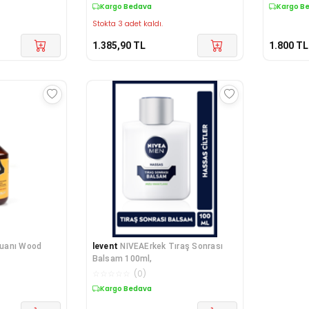
Kargo Bedava
Kargo B
Stokta 3 adet kaldı.
1.385,90
TL
1.800
TL
uanı Wood
levent
NIVEAErkek Tıraş Sonrası
Balsam 100ml,
☆
☆
☆
☆
☆
(
0
)
Kargo Bedava