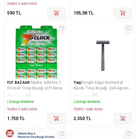
Stokta 2 adet kaldı.
590
TL
195,98
TL
FLY BAZAAR
Marka: Gillette 7
Yaqi
Single Edge Gunmetal
O'clock Tıraş Bıçağı Çift Kenarlı
Klasik Tıraş Bıçağı, Çok Agresif
Double Edge Jilet 5x20'li
Geleneksel Tıraş Aleti
☆
☆
☆
☆
☆
(
0
)
☆
☆
☆
☆
☆
(
0
)
Kartela 7702018275588
Kargo Bedava
Kargo Bedava
Stokta 3 adet kaldı.
Stokta 1 adet kaldı.
1.750
TL
2.350
TL