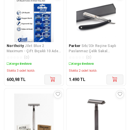
Northcity
Jilet Blue 2
Parker
Srb/33r Reçine Saplı
Maximum - Çift Bıçaklı 10 Adet
Paslanmaz Çelik Sakal
Kullan-At Erkek Tıraş Jileti
Usturası, 5 Adet Jilet Hediye
☆
☆
☆
☆
☆
(
0
)
☆
☆
☆
☆
☆
(
0
)
Kargo Bedava
Kargo Bedava
Stokta 3 adet kaldı.
Stokta 2 adet kaldı.
600,98
TL
1.490
TL