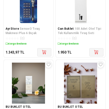
AyrStore
Sensor3 Tıraş
Can Buklet
100 Adet Otel Tipi
Makinesi Plus 6 Bıçak
Tek Kullanımlık Tıraş Seti
☆
☆
☆
☆
☆
(
0
)
☆
☆
☆
☆
☆
(
0
)
Kargo Bedava
Kargo Bedava
1.343,97
TL
1.950
TL
BU BUKLET OTEL
BU BUKLET OTEL