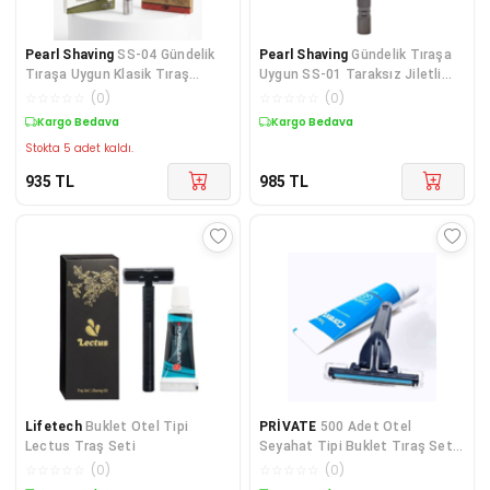
Pearl Shaving
SS-04 Gündelik
Pearl Shaving
Gündelik Tıraşa
Tıraşa Uygun Klasik Tıraş
Uygun SS-01 Taraksız Jiletli
Makinesi Krom Kaplama +
Tıraş Bıçağı, Geleneksel Manuel
☆
☆
☆
☆
☆
(
0
)
☆
☆
☆
☆
☆
(
0
)
Deneme Jiletleri
Islak Tıraş Grafit
Kargo Bedava
Kargo Bedava
Stokta 5 adet kaldı.
935
TL
985
TL
Lifetech
Buklet Otel Tipi
PRİVATE
500 Adet Otel
Lectus Traş Seti
Seyahat Tipi Buklet Tıraş Seti
Poşetli
☆
☆
☆
☆
☆
(
0
)
☆
☆
☆
☆
☆
(
0
)