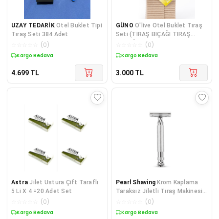
UZAY TEDARİK
Otel Buklet Tipi
GÜNO
O'live Otel Buklet Tıraş
Tıraş Seti 384 Adet
Seti (TIRAŞ BIÇAĞI TIRAŞ
KÖPÜĞÜ) 200 Adet
☆
☆
☆
☆
☆
(
0
)
☆
☆
☆
☆
☆
(
0
)
Kargo Bedava
Kargo Bedava
4.699
TL
3.000
TL
Astra
Jilet Ustura Çift Taraflı
Pearl Shaving
Krom Kaplama
5 Li X 4 =20 Adet Set
Taraksız Jiletli Tıraş Makinesi,
Geleneksel Tıraş, Düşük
☆
☆
☆
☆
☆
(
0
)
☆
☆
☆
☆
☆
(
0
)
Maliyetli Tahrişsiz Tıraş
Kargo Bedava
Kargo Bedava