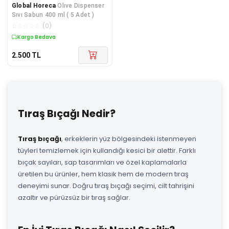
Global Horeca
Olıve Dispenser
Sıvı Sabun 400 ml ( 5 Adet )
☆
☆
☆
☆
☆
(
0
)
Kargo Bedava
2.500
TL
Tıraş Bıçağı Nedir?
Tıraş bıçağı
, erkeklerin yüz bölgesindeki istenmeyen
tüyleri temizlemek için kullandığı kesici bir alettir. Farklı
bıçak sayıları, sap tasarımları ve özel kaplamalarla
üretilen bu ürünler, hem klasik hem de modern tıraş
deneyimi sunar. Doğru tıraş bıçağı seçimi, cilt tahrişini
azaltır ve pürüzsüz bir tıraş sağlar.