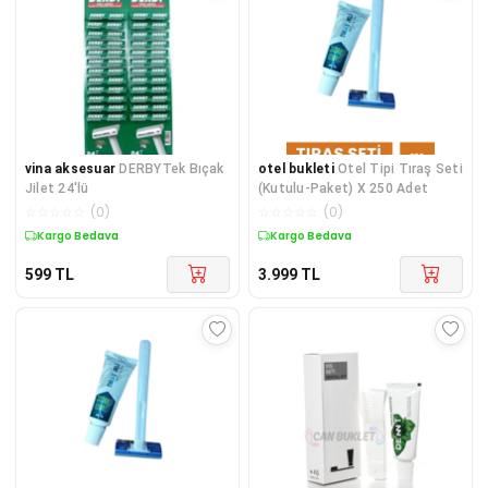
vina aksesuar
DERBYTek Bıçak
otel bukleti
Otel Tipi Tıraş Seti
Jilet 24'lü
(Kutulu-Paket) X 250 Adet
☆
☆
☆
☆
☆
(
0
)
☆
☆
☆
☆
☆
(
0
)
Kargo Bedava
Kargo Bedava
599
TL
3.999
TL