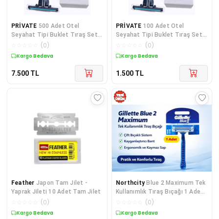
PRİVATE
500 Adet Otel
PRİVATE
100 Adet Otel
Seyahat Tipi Buklet Tıraş Seti
Seyahat Tipi Buklet Tıraş Seti
Kutulu
Kutulu
☆
☆
☆
☆
☆
(
0
)
☆
☆
☆
☆
☆
(
0
)
Kargo Bedava
Kargo Bedava
7.500
TL
1.500
TL
Feather
Japon Tam Jilet -
Northcity
Blue 2 Maximum Tek
Yaprak Jileti 10 Adet Tam Jilet
Kullanımlık Tıraş Bıçağı 1 Adet
– Pratik ve Keskin Tıraş
☆
☆
☆
☆
☆
(
0
)
☆
☆
☆
☆
☆
(
0
)
Deneyimi
Kargo Bedava
Kargo Bedava