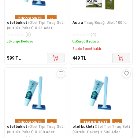
otel bukleti
Otel Tipi Tıraş Seti
Astra
Tıraş Bıçağı Jilet 100'lü
(Kutulu-Paket) X 25 Adet
☆
☆
☆
☆
☆
(
0
)
☆
☆
☆
☆
☆
(
0
)
Kargo Bedava
Kargo Bedava
Stokta 1 adet kaldı.
599
TL
449
TL
otel bukleti
Otel Tipi Tıraş Seti
otel bukleti
Otel Tipi Tıraş Seti
(Kutulu-Paket) X 100 Adet
(Kutulu-Paket) X 500 Adet