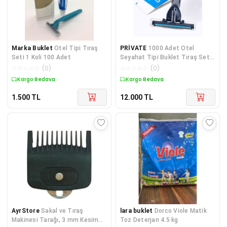
Marka Buklet
Otel Tipi Tıraş
PRİVATE
1000 Adet Otel
Seti 1 Koli 100 Adet
Seyahat Tipi Buklet Tıraş Seti
Poşetli
☆
☆
☆
☆
☆
(
0
)
☆
☆
☆
☆
☆
(
0
)
Kargo Bedava
Kargo Bedava
1.500
TL
12.000
TL
AyrStore
Sakal ve Tıraş
lara buklet
Dorco Viole Matik
Makinesi Tarağı, 3 mm Kesim
Toz Deterjan 4.5 kg