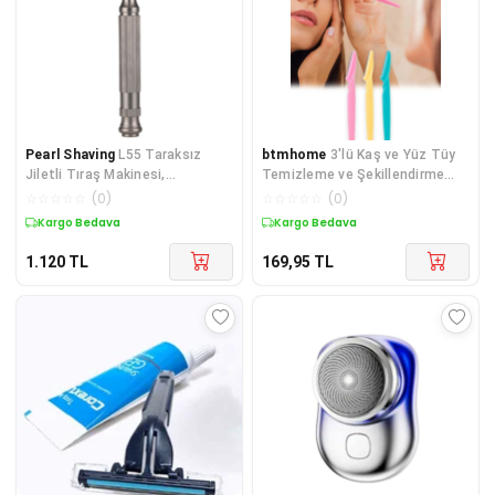
Pearl Shaving
L55 Taraksız
btmhome
3'lü Kaş ve Yüz Tüy
Jiletli Tıraş Makinesi,
Temizleme ve Şekillendirme
Geleneksel Tıraş, Düşük
Usturası
☆
☆
☆
☆
☆
(
0
)
☆
☆
☆
☆
☆
(
0
)
Maliyetli Tahrişsiz Tıraş, Grafit
Kargo Bedava
Kargo Bedava
Model
1.120
TL
169,95
TL