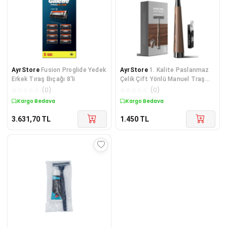
AyrStore
Fusion Proglide Yedek
AyrStore
1. Kalite Paslanmaz
Erkek Tıraş Bıçağı 8'li
Çelik Çift Yönlü Manuel Traş
Bıçağı - 10 Jilet Hediyeli Traş
☆
☆
☆
☆
☆
(
0
)
☆
☆
☆
☆
☆
(
0
)
Kargo Bedava
Kargo Bedava
3.631,70
TL
1.450
TL