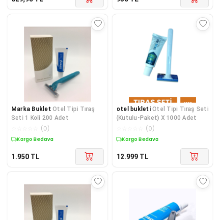
Marka Buklet
Otel Tipi Tıraş
otel bukleti
Otel Tipi Tıraş Seti
Seti 1 Koli 200 Adet
(Kutulu-Paket) X 1000 Adet
☆
☆
☆
☆
☆
(
0
)
☆
☆
☆
☆
☆
(
0
)
Kargo Bedava
Kargo Bedava
1.950
TL
12.999
TL