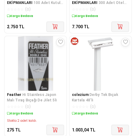
EKİPMANLARI
100 Adet Kutulu
EKİPMANLARI
300 Adet Otel
Otel Tipi Tıraş Bakım Seti
Tipi Tek Bıçak Tıraş Seti
☆
☆
☆
☆
☆
(
0
)
☆
☆
☆
☆
☆
(
0
)
Kargo Bedava
Kargo Bedava
2.750
TL
7.700
TL
Feather
Hi Stainless Japon
colezium
Derby Tek Bıçak
Malı Tıraş Bıçağı De Jilet 5li
Kartela 48'li
☆
☆
☆
☆
☆
(
0
)
☆
☆
☆
☆
☆
(
0
)
Kargo Bedava
Kargo Bedava
Stokta 2 adet kaldı.
275
TL
1.003,04
TL