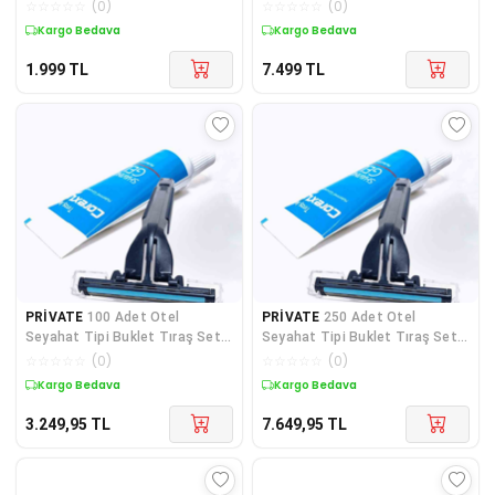
☆
☆
☆
☆
☆
(
0
)
☆
☆
☆
☆
☆
(
0
)
Kargo Bedava
Kargo Bedava
1.999
TL
7.499
TL
PRİVATE
100 Adet Otel
PRİVATE
250 Adet Otel
Seyahat Tipi Buklet Tıraş Seti
Seyahat Tipi Buklet Tıraş Seti
Poşetli
Poşetli
☆
☆
☆
☆
☆
(
0
)
☆
☆
☆
☆
☆
(
0
)
Kargo Bedava
Kargo Bedava
3.249,95
TL
7.649,95
TL