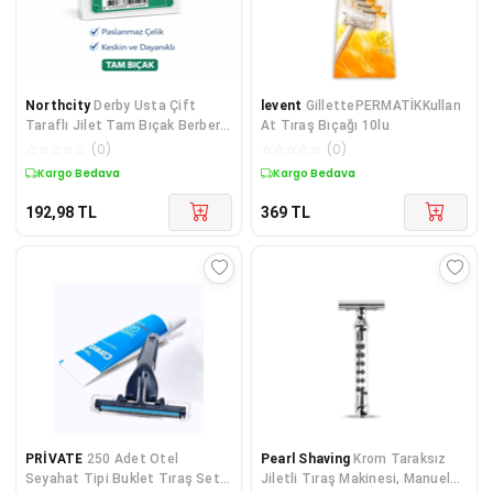
Northcity
Derby Usta Çift
levent
GillettePERMATİKKullan
Taraflı Jilet Tam Bıçak Berber
At Tıraş Bıçağı 10lu
Jileti 10’lu Paket
☆
☆
☆
☆
☆
(
0
)
☆
☆
☆
☆
☆
(
0
)
Kargo Bedava
Kargo Bedava
192,98
TL
369
TL
PRİVATE
250 Adet Otel
Pearl Shaving
Krom Taraksız
Seyahat Tipi Buklet Tıraş Seti
Jiletli Tıraş Makinesi, Manuel