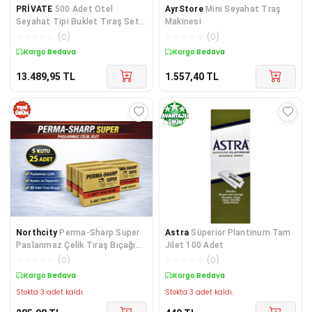
PRİVATE
500 Adet Otel
AyrStore
Mini Seyahat Traş
Seyahat Tipi Buklet Tıraş Seti
Makinesi
Poşetli
☆
☆
☆
☆
☆
(
0
)
☆
☆
☆
☆
☆
(
0
)
Kargo Bedava
Kargo Bedava
13.489,95
TL
1.557,40
TL
Northcity
Perma-Sharp Super
Astra
Süperior Plantinum Tam
Paslanmaz Çelik Tıraş Bıçağı
Jilet 100 Adet
5’li Kutu - Profesyonel Berber
☆
☆
☆
☆
☆
(
0
)
☆
☆
☆
☆
☆
(
0
)
ve Geleneksel Tıraş İçin Keskin
Kargo Bedava
Kargo Bedava
Çözüm
Stokta 3 adet kaldı.
Stokta 3 adet kaldı.