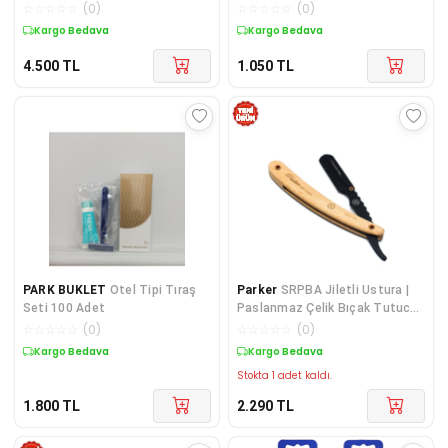
Poşetli
Orta Agresif Düzey Razor,
☆
☆
☆
☆
☆
(
0
)
☆
☆
☆
☆
☆
(
0
)
Tahrişsiz Tıraş Shd Krom
Kargo Bedava
Kargo Bedava
4.500
TL
1.050
TL
PARK BUKLET
Otel Tipi Tıraş
Parker
SRPBA Jiletli Ustura |
Seti 100 Adet
Paslanmaz Çelik Bıçak Tutucu,
Plastik Kıvrımlı Sap - Sandviç
☆
☆
☆
☆
☆
(
0
)
☆
☆
☆
☆
☆
(
0
)
Sistem, Değiştirilebilir Jiletli
Kargo Bedava
Kargo Bedava
Klasik Tıraş Usturası
Stokta 1 adet kaldı.
1.800
TL
2.290
TL