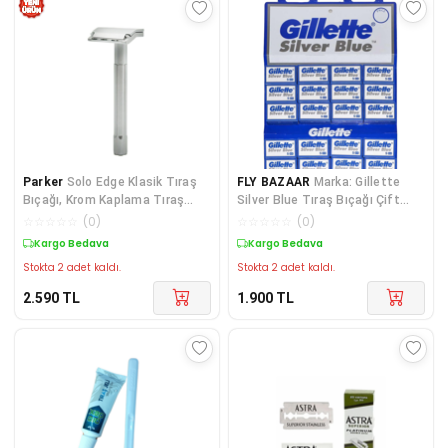
Parker
Solo Edge Klasik Tıraş
FLY BAZAAR
Marka: Gillette
Bıçağı, Krom Kaplama Tıraş
Silver Blue Tıraş Bıçağı Çift
Makinesi, Islak Tıraş Makinesi
Kenarlı Double Edge Jilet 5x20'li
☆
☆
☆
☆
☆
(
0
)
☆
☆
☆
☆
☆
(
0
)
Kartela 77020184802
Kargo Bedava
Kargo Bedava
Stokta 2 adet kaldı.
Stokta 2 adet kaldı.
2.590
TL
1.900
TL