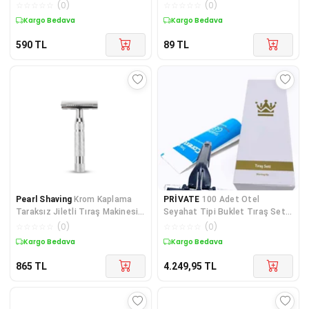
Boyu, No:1
☆
☆
☆
☆
☆
(
0
)
☆
☆
☆
☆
☆
(
0
)
Kargo Bedava
Kargo Bedava
590
TL
89
TL
Pearl Shaving
Krom Kaplama
PRİVATE
100 Adet Otel
Taraksız Jiletli Tıraş Makinesi,
Seyahat Tipi Buklet Tıraş Seti
Düşük Maliyetli Tahrişsiz
Kutulu
☆
☆
☆
☆
☆
(
0
)
☆
☆
☆
☆
☆
(
0
)
Manuel Tıraş Bıçağı
Kargo Bedava
Kargo Bedava
865
TL
4.249,95
TL