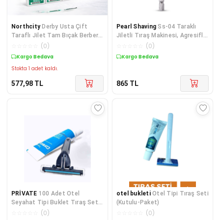
Northcity
Derby Usta Çift
Pearl Shaving
Ss-04 Taraklı
Taraflı Jilet Tam Bıçak Berber
Jiletli Tıraş Makinesi, Agresifl
Jileti 10'lu Paket
Manuel Makine , 7-10 Gün Tıraş
☆
☆
☆
☆
☆
(
0
)
☆
☆
☆
☆
☆
(
0
)
Aralığı Için Idealdir
Kargo Bedava
Kargo Bedava
Stokta 1 adet kaldı.
577,98
TL
865
TL
PRİVATE
100 Adet Otel
otel bukleti
Otel Tipi Tıraş Seti
Seyahat Tipi Buklet Tıraş Seti
(Kutulu-Paket)
Poşetli
☆
☆
☆
☆
☆
(
0
)
☆
☆
☆
☆
☆
(
0
)