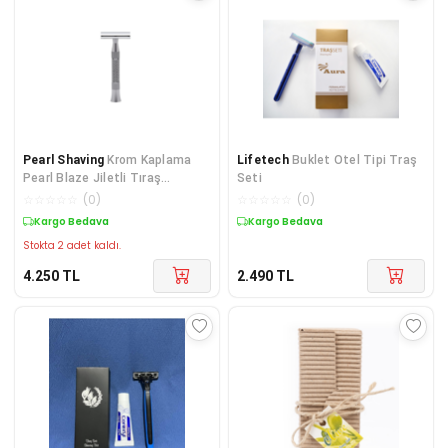
Pearl Shaving
Krom Kaplama
Lifetech
Buklet Otel Tipi Traş
Pearl Blaze Jiletli Tıraş
Seti
Makinesi, Gündelik Kullanım
☆
☆
☆
☆
☆
(
0
)
☆
☆
☆
☆
☆
(
0
)
Tıraş Bıçağı, Kusursuz Tasarım
Kargo Bedava
Kargo Bedava
Stokta 2 adet kaldı.
4.250
TL
2.490
TL