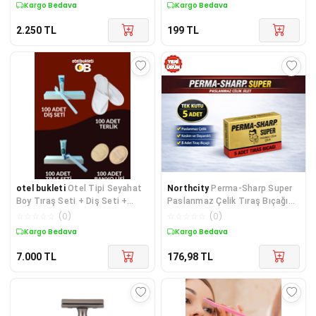
Kargo Bedava
Kargo Bedava
2.250
TL
199
TL
otel bukleti
Otel Tipi Seyahat
Northcity
Perma-Sharp Super
Boy Tıraş Seti + Diş Seti +
Paslanmaz Çelik Tıraş Bıçağı
Terlik + Banyo Lifi 400 Adet
5’li Kutu - Profesyonel Kalite ve
☆
☆
☆
☆
☆
(
0
)
☆
☆
☆
☆
☆
(
0
)
Seyahat Boy Set
Keskinlik
Kargo Bedava
Kargo Bedava
7.000
TL
176,98
TL