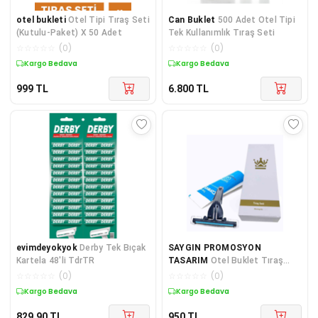
otel bukleti
Otel Tipi Tıraş Seti
Can Buklet
500 Adet Otel Tipi
(Kutulu-Paket) X 50 Adet
Tek Kullanımlık Tıraş Seti
☆
☆
☆
☆
☆
(
0
)
☆
☆
☆
☆
☆
(
0
)
Kargo Bedava
Kargo Bedava
999
TL
6.800
TL
evimdeyokyok
Derby Tek Bıçak
SAYGIN PROMOSYON
Kartela 48'li TdrTR
TASARIM
Otel Buklet Tıraş
Seti Kutulu 50 adet
☆
☆
☆
☆
☆
(
0
)
☆
☆
☆
☆
☆
(
0
)
Kargo Bedava
Kargo Bedava
829,90
TL
950
TL