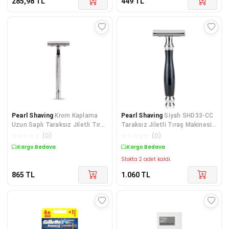
285,98
TL
449
TL
Pearl Shaving
Krom Kaplama
Pearl Shaving
Siyah SHD33-CC
Uzun Saplı Taraksız Jiletli Tıraş
Taraksız Jiletli Tıraş Makinesi,
Makinesi, Tahrişsiz Manuel
Tüm Cilt Türlerine Uygun
☆
☆
☆
☆
☆
(
0
)
☆
☆
☆
☆
☆
(
0
)
Tıraş Bıçağı, Razor
Gündelik Tıraşa Makinesi
Kargo Bedava
Kargo Bedava
Stokta 2 adet kaldı.
865
TL
1.060
TL