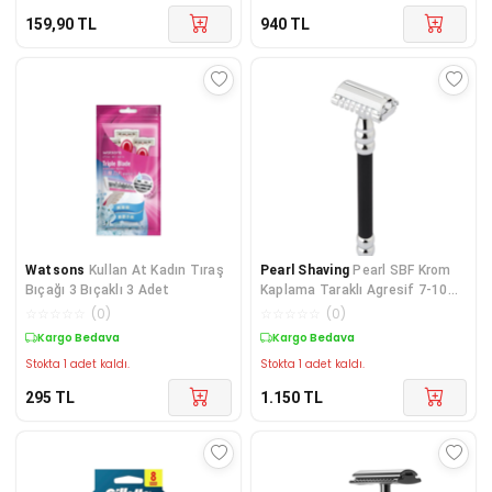
159,90
TL
940
TL
Watsons
Kullan At Kadın Tıraş
Pearl Shaving
Pearl SBF Krom
Bıçağı 3 Bıçaklı 3 Adet
Kaplama Taraklı Agresif 7-10
gün Aralığına Uygun Kelebek
☆
☆
☆
☆
☆
(
0
)
☆
☆
☆
☆
☆
(
0
)
Model Tıraş Bıçağı Razor
Kargo Bedava
Kargo Bedava
Stokta 1 adet kaldı.
Stokta 1 adet kaldı.
295
TL
1.150
TL