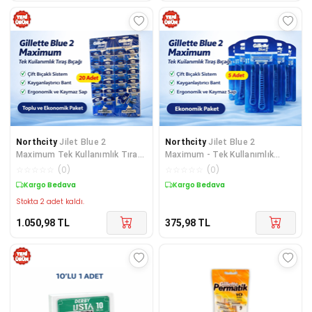
Northcity
Jilet Blue 2
Northcity
Jilet Blue 2
Maximum Tek Kullanımlık Tıraş
Maximum - Tek Kullanımlık
Bıçağı 20 Adet Ekonomik Paket
Tıraş Bıçağı 5 Adet Ekonomik
☆
☆
☆
☆
☆
(
0
)
☆
☆
☆
☆
☆
(
0
)
Paket
Kargo Bedava
Kargo Bedava
Stokta 2 adet kaldı.
1.050,98
TL
375,98
TL