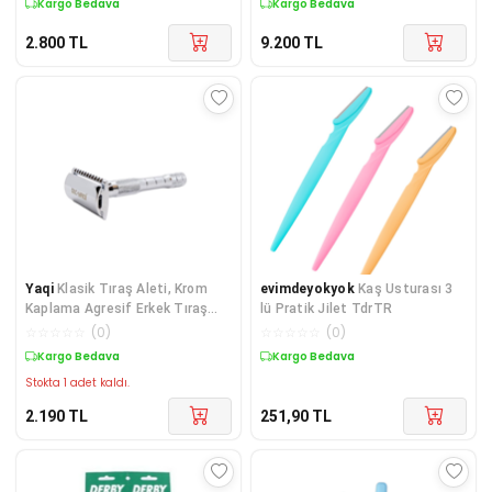
Kargo Bedava
Kargo Bedava
2.800
TL
9.200
TL
Yaqi
Klasik Tıraş Aleti, Krom
evimdeyokyok
Kaş Usturası 3
Kaplama Agresif Erkek Tıraş
lü Pratik Jilet TdrTR
Bıçağı
☆
☆
☆
☆
☆
(
0
)
☆
☆
☆
☆
☆
(
0
)
Kargo Bedava
Kargo Bedava
Stokta 1 adet kaldı.
2.190
TL
251,90
TL