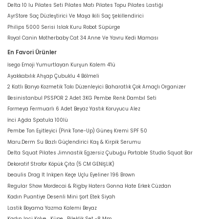
Delta 10 lu Pilates Seti Pilates Matı Pilates Topu Pilates Lastiği
AyrStore Saç Düzleştirici Ve Maşa İkili Saç Şekillendirici
Philips 5000 Serisi Islak Kuru Robot Süpürge
Royal Canin Motherbaby Cat 34 Anne Ve Yavru Kedi Maması
En Favori Ürünler
İsego Emoji Yumurtlayan Kurşun Kalem 4'lü
Ayakkabılık Ahşap Çubuklu 4 Bölmeli
2 Katlı Banyo Kozmetik Takı Düzenleyici Baharatlık Çok Amaçlı Organizer
Besinistanbul PSSPOR 2 Adet 3KG Pembe Renk Dambıl Seti
Formeya Fermuarlı 6 Adet Beyaz Yastık Koruyucu Alez
İnci Ağda Spatula 100lü
Pembe Ton Eşitleyici (Pink Tone-Up) Güneş Kremi SPF 50
Maru.Derm Su Bazlı Güçlendirici Kaş & Kirpik Serumu
Delta Squat Pilates Jimnastik Egzersiz Çubuğu Portable Studio Squat Bar
Dekoratif Strafor Köpük Çıta (5 CM GENİŞLİK)
beaulis Drag It Inkpen Keçe Uçlu Eyeliner 196 Brown
Regular Show Mordecai & Rigby Haters Gonna Hate Erkek Cüzdan
Kadın Puantiye Desenli Mini Şort Etek Siyah
Lastik Boyama Yazma Kalemi Beyaz
Kadın Inci Kolye , Küpe , Bileklik Set -8 Mm