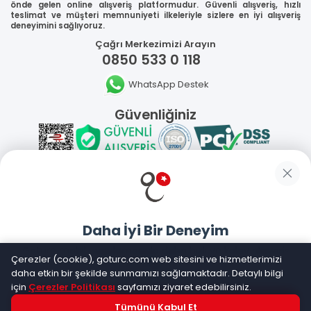
önde gelen online alışveriş platformudur. Güvenli alışveriş, hızlı
teslimat ve müşteri memnuniyeti ilkeleriyle sizlere en iyi alışveriş
deneyimini sağlıyoruz.
Çağrı Merkezimizi Arayın
0850 533 0 118
WhatsApp Destek
Güvenliğiniz
Sosyal Medya
Daha İyi Bir Deneyim
Mobil Uygulamalarımız
Goturc mobil uygulamasıyla daha hızlı ve kolay alışveriş
Çerezler (cookie), goturc.com web sitesini ve hizmetlerimizi
yapın
daha etkin bir şekilde sunmamızı sağlamaktadır. Detaylı bilgi
için
Çerezler Politikası
sayfamızı ziyaret edebilirsiniz.
Tümünü Kabul Et
Hemen Dene!