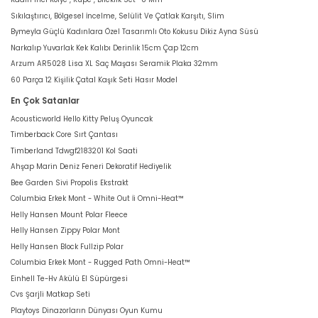
Sıkılaştırıcı, Bölgesel İncelme, Selülit Ve Çatlak Karşıtı, Slim
Bymeyla Güçlü Kadınlara Özel Tasarımlı Oto Kokusu Dikiz Ayna Süsü
Narkalıp Yuvarlak Kek Kalıbı Derinlik 15cm Çap 12cm
Arzum AR5028 Lisa XL Saç Maşası Seramik Plaka 32mm
60 Parça 12 Kişilik Çatal Kaşık Seti Hasır Model
En Çok Satanlar
Acousticworld Hello Kitty Peluş Oyuncak
Timberback Core Sırt Çantası
Timberland Tdwgf2183201 Kol Saati
Ahşap Marin Deniz Feneri Dekoratif Hediyelik
Bee Garden Sivi Propolis Ekstrakt
Columbia Erkek Mont - White Out İi Omni-Heat™
Helly Hansen Mount Polar Fleece
Helly Hansen Zippy Polar Mont
Helly Hansen Block Fullzip Polar
Columbia Erkek Mont - Rugged Path Omni-Heat™
Einhell Te-Hv Akülü El Süpürgesi
Cvs Şarjli Matkap Seti
Playtoys Dinazorların Dünyası Oyun Kumu