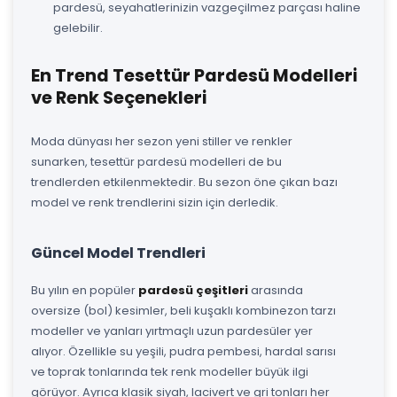
pardesü, seyahatlerinizin vazgeçilmez parçası haline
gelebilir.
En Trend Tesettür Pardesü Modelleri
ve Renk Seçenekleri
Moda dünyası her sezon yeni stiller ve renkler
sunarken, tesettür pardesü modelleri de bu
trendlerden etkilenmektedir. Bu sezon öne çıkan bazı
model ve renk trendlerini sizin için derledik.
Güncel Model Trendleri
Bu yılın en popüler
pardesü çeşitleri
arasında
oversize (bol) kesimler, beli kuşaklı kombinezon tarzı
modeller ve yanları yırtmaçlı uzun pardesüler yer
alıyor. Özellikle su yeşili, pudra pembesi, hardal sarısı
ve toprak tonlarında tek renk modeller büyük ilgi
görüyor. Ayrıca klasik siyah, lacivert ve gri tonları her