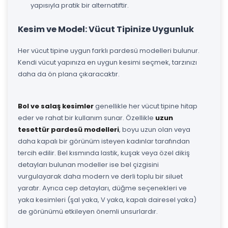
yapısıyla pratik bir alternatiftir.
Kesim ve Model: Vücut Tipinize Uygunluk
Her vücut tipine uygun farklı pardesü modelleri bulunur.
Kendi vücut yapınıza en uygun kesimi seçmek, tarzınızı
daha da ön plana çıkaracaktır.
Bol ve salaş kesimler
genellikle her vücut tipine hitap
eder ve rahat bir kullanım sunar. Özellikle
uzun
tesettür pardesü modelleri
, boyu uzun olan veya
daha kapalı bir görünüm isteyen kadınlar tarafından
tercih edilir. Bel kısmında lastik, kuşak veya özel dikiş
detayları bulunan modeller ise bel çizgisini
vurgulayarak daha modern ve derli toplu bir siluet
yaratır. Ayrıca cep detayları, düğme seçenekleri ve
yaka kesimleri (şal yaka, V yaka, kapalı dairesel yaka)
de görünümü etkileyen önemli unsurlardır.