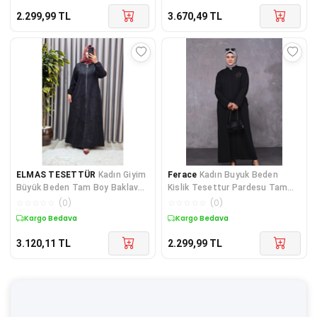
2.299,99
TL
3.670,49
TL
ELMAS TESETTÜR
Kadın Giyim
Ferace
Kadın Buyuk Beden
Büyük Beden Tam Boy Baklava
Kislik Tesettur Pardesu Tam
Desenli Uzun Süet Pardesü
Boy
☆
☆
☆
☆
☆
(
0
)
☆
☆
☆
☆
☆
(
0
)
Kargo Bedava
Kargo Bedava
3.120,11
TL
2.299,99
TL