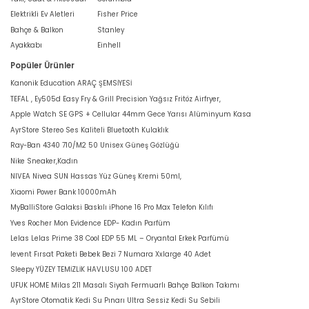
Elektrikli Ev Aletleri
Fisher Price
Bahçe & Balkon
Stanley
Ayakkabı
Einhell
Popüler Ürünler
Kanonik Education ARAÇ ŞEMSİYESİ
TEFAL , Ey505d Easy Fry & Grill Precision Yağsız Fritöz Airfryer,
Apple Watch SE GPS + Cellular 44mm Gece Yarısı Alüminyum Kasa
AyrStore Stereo Ses Kaliteli Bluetooth Kulaklık
Ray-Ban 4340 710/M2 50 Unisex Güneş Gözlüğü
Nike Sneaker,Kadın
NIVEA Nivea SUN Hassas Yüz Güneş Kremi 50ml,
Xiaomi Power Bank 10000mAh
MyBalliStore Galaksi Baskılı iPhone 16 Pro Max Telefon Kılıfı
Yves Rocher Mon Evidence EDP- Kadın Parfüm
Lelas Lelas Prime 38 Cool EDP 55 ML – Oryantal Erkek Parfümü
levent Fırsat Paketi Bebek Bezi 7 Numara Xxlarge 40 Adet
Sleepy YÜZEY TEMİZLİK HAVLUSU 100 ADET
UFUK HOME Milas 211 Masalı Siyah Fermuarlı Bahçe Balkon Takımı
AyrStore Otomatik Kedi Su Pınarı Ultra Sessiz Kedi Su Sebili