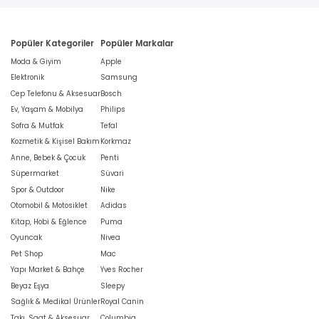
Popüler Kategoriler
Popüler Markalar
Moda & Giyim
Apple
Elektronik
Samsung
Cep Telefonu & Aksesuar
Bosch
Ev, Yaşam & Mobilya
Philips
Sofra & Mutfak
Tefal
Kozmetik & Kişisel Bakım
Korkmaz
Anne, Bebek & Çocuk
Penti
Süpermarket
Süvari
Spor & Outdoor
Nike
Otomobil & Motosiklet
Adidas
Kitap, Hobi & Eğlence
Puma
Oyuncak
Nivea
Pet Shop
Mac
Yapı Market & Bahçe
Yves Rocher
Beyaz Eşya
Sleepy
Sağlık & Medikal Ürünler
Royal Canin
Takı, Saat & Aksesuar
Columbia