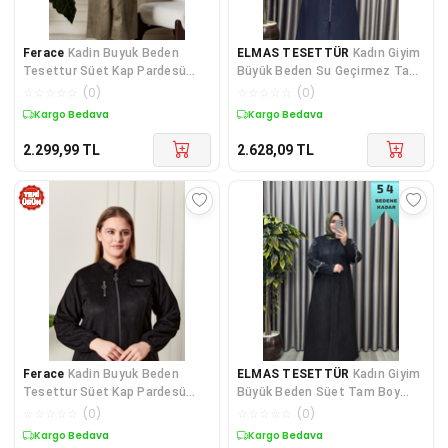
Ferace
Kadin Buyuk Beden
ELMAS TESETTÜR
Kadın Giyim
Tesettur Süet Kap Pardesü
Büyük Beden Su Geçirmez Tam
Boydan Göğsü Fermuarl
Boy Mevsimlik Spor Tesett
☆
☆
☆
☆
☆
(
0
)
☆
☆
☆
☆
☆
(
0
)
Kargo Bedava
Kargo Bedava
2.299,99
TL
2.628,09
TL
Ferace
Kadin Buyuk Beden
ELMAS TESETTÜR
Kadın Giyim
Tesettur Süet Kap Pardesü
Büyük Beden Süet Tam Boy
Boydan Göğsü Fermuarlı Uzun
Kolu Taşlı Bolerolu Pardesü
☆
☆
☆
☆
☆
(
0
)
☆
☆
☆
☆
☆
(
0
)
Tesettur Süet Pardesu
Kargo Bedava
Kargo Bedava