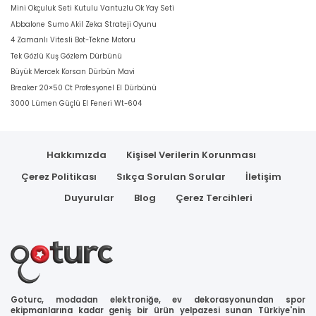
Mini Okçuluk Seti Kutulu Vantuzlu Ok Yay Seti
Abbalone Sumo Akil Zeka Strateji Oyunu
4 Zamanlı Vitesli Bot-Tekne Motoru
Tek Gözlü Kuş Gözlem Dürbünü
Büyük Mercek Korsan Dürbün Mavi
Breaker 20×50 Ct Profesyonel El Dürbünü
3000 Lümen Güçlü El Feneri Wt-604
Hakkımızda
Kişisel Verilerin Korunması
Çerez Politikası
Sıkça Sorulan Sorular
İletişim
Duyurular
Blog
Çerez Tercihleri
Goturc, modadan elektroniğe, ev dekorasyonundan spor
ekipmanlarına kadar geniş bir ürün yelpazesi sunan Türkiye'nin