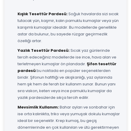
Kışlık Tesettür Pardesü:
Soğuk havalarda sizi sıcak
tutacak yün, kaşmir, kalın pamuklu kumaşlar veya yün
karışımlı kumaşlar idealdir. Bu modellerde genellikle
astar da bulunur, bu sayede rüzgar geçirmezlik
özelliği artar.
Yazlık Tesettür Pardesü:
Sıcak yaz günlerinde
tercih edeceğiniz modellerde ise ince, hava alan ve
terletmeyen kumaşlar ön plandadır.
Şifon tesettür
pardesü
bu noktada en popüler seçeneklerden
biridir. Şifonun hafifliği ve akışkanlığı, yaz aylarında
hem şık hem de ferah bir kullanım sunar. Bunun yanı
sıra viskon, keten veya ince pamuklu kumaşlar da
yazlık pardesülerde sıkça tercih edilir.
Mevsimlik Kullanım:
Bahar ayları ve sonbahar için
ise orta kalınlıkta, triko veya yumuşak dokulu kumaşlar
ideal bir seçenektir. Krep kumaş, bu geçiş
dönemlerinde en çok kullanılan ve ütü gerektirmeyen