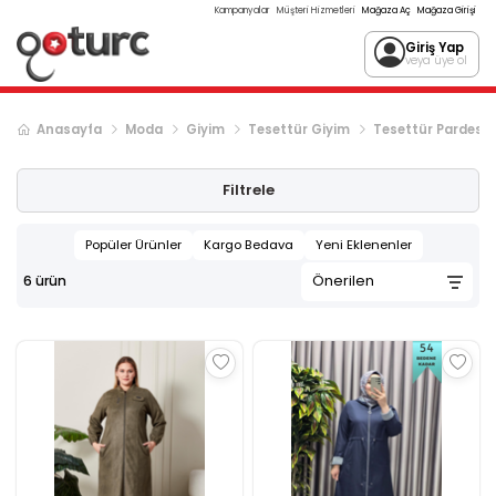
Kampanyalar
Müşteri Hizmetleri
Mağaza Aç
Mağaza Girişi
Giriş Yap
veya üye ol
Anasayfa
Moda
Giyim
Tesettür Giyim
Tesettür Pardesü
Filtrele
Popüler Ürünler
Kargo Bedava
Yeni Eklenenler
6
ürün