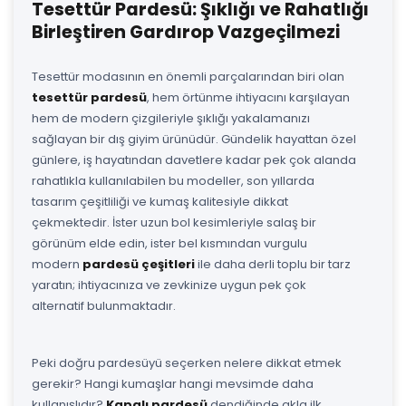
Tesettür Pardesü: Şıklığı ve Rahatlığı
Birleştiren Gardırop Vazgeçilmezi
Tesettür modasının en önemli parçalarından biri olan
tesettür pardesü
, hem örtünme ihtiyacını karşılayan
hem de modern çizgileriyle şıklığı yakalamanızı
sağlayan bir dış giyim ürünüdür. Gündelik hayattan özel
günlere, iş hayatından davetlere kadar pek çok alanda
rahatlıkla kullanılabilen bu modeller, son yıllarda
tasarım çeşitliliği ve kumaş kalitesiyle dikkat
çekmektedir. İster uzun bol kesimleriyle salaş bir
görünüm elde edin, ister bel kısmından vurgulu
modern
pardesü çeşitleri
ile daha derli toplu bir tarz
yaratın; ihtiyacınıza ve zevkinize uygun pek çok
alternatif bulunmaktadır.
Peki doğru pardesüyü seçerken nelere dikkat etmek
gerekir? Hangi kumaşlar hangi mevsimde daha
kullanışlıdır?
Kapalı pardesü
dendiğinde akla ilk