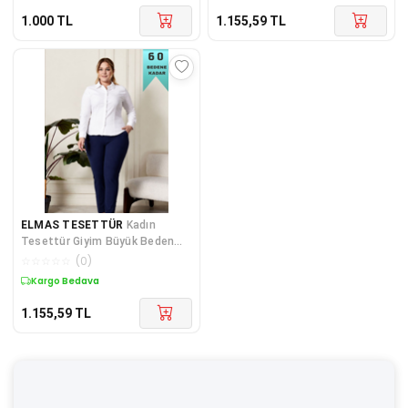
1.000
TL
1.155,59
TL
ELMAS TESETTÜR
Kadın
Tesettür Giyim Büyük Beden
Rivetli Zımbalı Scuba Pantolon
☆
☆
☆
☆
☆
(
0
)
Kargo Bedava
1.155,59
TL