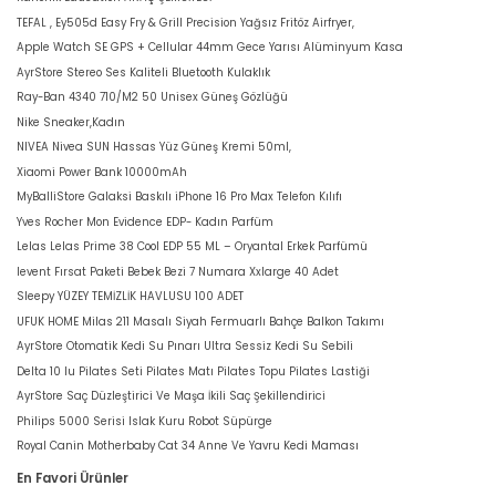
TEFAL , Ey505d Easy Fry & Grill Precision Yağsız Fritöz Airfryer,
Apple Watch SE GPS + Cellular 44mm Gece Yarısı Alüminyum Kasa
AyrStore Stereo Ses Kaliteli Bluetooth Kulaklık
Ray-Ban 4340 710/M2 50 Unisex Güneş Gözlüğü
Nike Sneaker,Kadın
NIVEA Nivea SUN Hassas Yüz Güneş Kremi 50ml,
Xiaomi Power Bank 10000mAh
MyBalliStore Galaksi Baskılı iPhone 16 Pro Max Telefon Kılıfı
Yves Rocher Mon Evidence EDP- Kadın Parfüm
Lelas Lelas Prime 38 Cool EDP 55 ML – Oryantal Erkek Parfümü
levent Fırsat Paketi Bebek Bezi 7 Numara Xxlarge 40 Adet
Sleepy YÜZEY TEMİZLİK HAVLUSU 100 ADET
UFUK HOME Milas 211 Masalı Siyah Fermuarlı Bahçe Balkon Takımı
AyrStore Otomatik Kedi Su Pınarı Ultra Sessiz Kedi Su Sebili
Delta 10 lu Pilates Seti Pilates Matı Pilates Topu Pilates Lastiği
AyrStore Saç Düzleştirici Ve Maşa İkili Saç Şekillendirici
Philips 5000 Serisi Islak Kuru Robot Süpürge
Royal Canin Motherbaby Cat 34 Anne Ve Yavru Kedi Maması
En Favori Ürünler