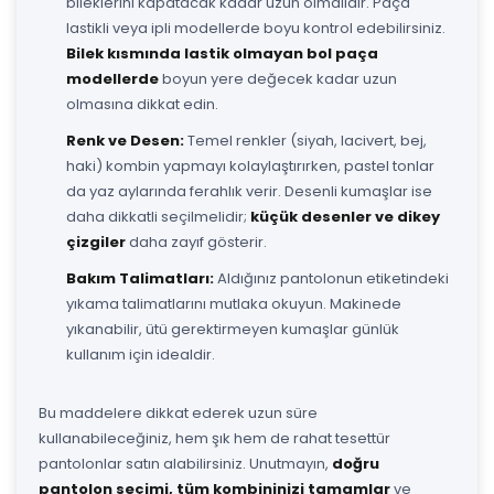
bileklerini kapatacak kadar uzun olmalıdır. Paça
lastikli veya ipli modellerde boyu kontrol edebilirsiniz.
Bilek kısmında lastik olmayan bol paça
modellerde
boyun yere değecek kadar uzun
olmasına dikkat edin.
Renk ve Desen:
Temel renkler (siyah, lacivert, bej,
haki) kombin yapmayı kolaylaştırırken, pastel tonlar
da yaz aylarında ferahlık verir. Desenli kumaşlar ise
daha dikkatli seçilmelidir;
küçük desenler ve dikey
çizgiler
daha zayıf gösterir.
Bakım Talimatları:
Aldığınız pantolonun etiketindeki
yıkama talimatlarını mutlaka okuyun. Makinede
yıkanabilir, ütü gerektirmeyen kumaşlar günlük
kullanım için idealdir.
Bu maddelere dikkat ederek uzun süre
kullanabileceğiniz, hem şık hem de rahat tesettür
pantolonlar satın alabilirsiniz. Unutmayın,
doğru
pantolon seçimi, tüm kombininizi tamamlar
ve