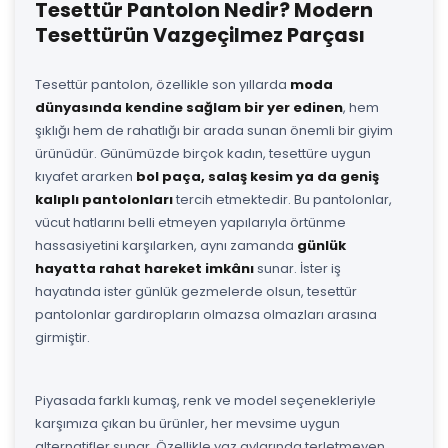
Tesettür Pantolon Nedir? Modern
Tesettürün Vazgeçilmez Parçası
Tesettür pantolon, özellikle son yıllarda
moda
dünyasında kendine sağlam bir yer edinen
, hem
şıklığı hem de rahatlığı bir arada sunan önemli bir giyim
ürünüdür. Günümüzde birçok kadın, tesettüre uygun
kıyafet ararken
bol paça, salaş kesim ya da geniş
kalıplı pantolonları
tercih etmektedir. Bu pantolonlar,
vücut hatlarını belli etmeyen yapılarıyla örtünme
hassasiyetini karşılarken, aynı zamanda
günlük
hayatta rahat hareket imkânı
sunar. İster iş
hayatında ister günlük gezmelerde olsun, tesettür
pantolonlar gardıropların olmazsa olmazları arasına
girmiştir.
Piyasada farklı kumaş, renk ve model seçenekleriyle
karşımıza çıkan bu ürünler, her mevsime uygun
alternatifler sunar. Özellikle yaz aylarında terletmeyen