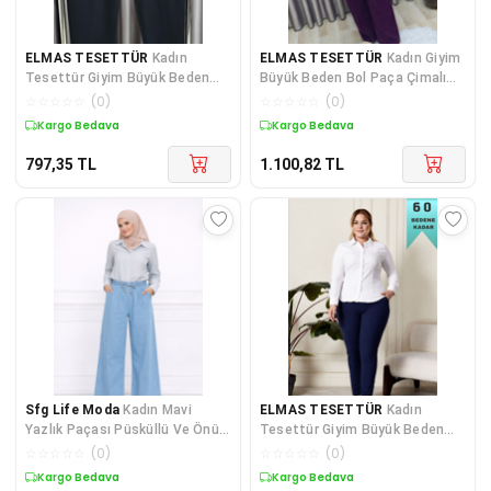
ELMAS TESETTÜR
Kadın
ELMAS TESETTÜR
Kadın Giyim
Tesettür Giyim Büyük Beden
Büyük Beden Bol Paça Çimalı
Fitilli Örme Pantolon
Cepli Astarlı Nergiz Pant
☆
☆
☆
☆
☆
(
0
)
☆
☆
☆
☆
☆
(
0
)
Kargo Bedava
Kargo Bedava
797,35
TL
1.100,82
TL
Sfg Life Moda
Kadın Mavi
ELMAS TESETTÜR
Kadın
Yazlık Paçası Püsküllü Ve Önü
Tesettür Giyim Büyük Beden
Bağcıklı Şık Trend Yıkamalı
Rivetli Scuba Pantolon
☆
☆
☆
☆
☆
(
0
)
☆
☆
☆
☆
☆
(
0
)
Tesettür Salaş Kot Pantalon
Kargo Bedava
Kargo Bedava