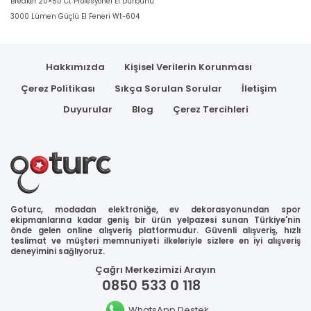
Breaker 20×50 Ct Profesyonel El Dürbünü
3000 Lümen Güçlü El Feneri Wt-604
Hakkımızda
Kişisel Verilerin Korunması
Çerez Politikası
Sıkça Sorulan Sorular
İletişim
Duyurular
Blog
Çerez Tercihleri
Goturc, modadan elektroniğe, ev dekorasyonundan spor
ekipmanlarına kadar geniş bir ürün yelpazesi sunan Türkiye'nin
önde gelen online alışveriş platformudur. Güvenli alışveriş, hızlı
teslimat ve müşteri memnuniyeti ilkeleriyle sizlere en iyi alışveriş
deneyimini sağlıyoruz.
Çağrı Merkezimizi Arayın
0850 533 0 118
WhatsApp Destek