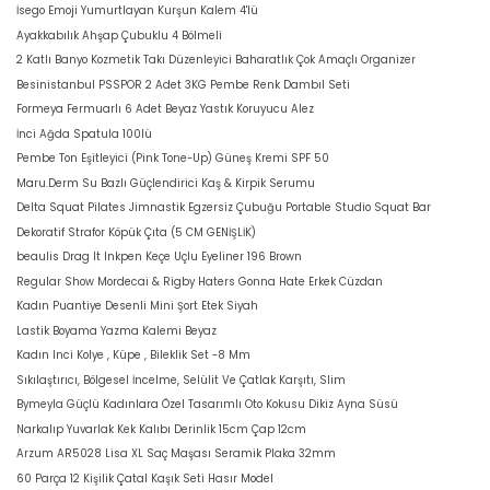
İsego Emoji Yumurtlayan Kurşun Kalem 4'lü
Ayakkabılık Ahşap Çubuklu 4 Bölmeli
2 Katlı Banyo Kozmetik Takı Düzenleyici Baharatlık Çok Amaçlı Organizer
Besinistanbul PSSPOR 2 Adet 3KG Pembe Renk Dambıl Seti
Formeya Fermuarlı 6 Adet Beyaz Yastık Koruyucu Alez
İnci Ağda Spatula 100lü
Pembe Ton Eşitleyici (Pink Tone-Up) Güneş Kremi SPF 50
Maru.Derm Su Bazlı Güçlendirici Kaş & Kirpik Serumu
Delta Squat Pilates Jimnastik Egzersiz Çubuğu Portable Studio Squat Bar
Dekoratif Strafor Köpük Çıta (5 CM GENİŞLİK)
beaulis Drag It Inkpen Keçe Uçlu Eyeliner 196 Brown
Regular Show Mordecai & Rigby Haters Gonna Hate Erkek Cüzdan
Kadın Puantiye Desenli Mini Şort Etek Siyah
Lastik Boyama Yazma Kalemi Beyaz
Kadın Inci Kolye , Küpe , Bileklik Set -8 Mm
Sıkılaştırıcı, Bölgesel İncelme, Selülit Ve Çatlak Karşıtı, Slim
Bymeyla Güçlü Kadınlara Özel Tasarımlı Oto Kokusu Dikiz Ayna Süsü
Narkalıp Yuvarlak Kek Kalıbı Derinlik 15cm Çap 12cm
Arzum AR5028 Lisa XL Saç Maşası Seramik Plaka 32mm
60 Parça 12 Kişilik Çatal Kaşık Seti Hasır Model