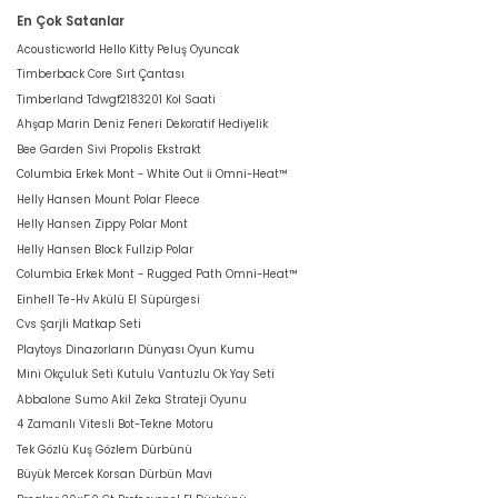
En Çok Satanlar
Acousticworld Hello Kitty Peluş Oyuncak
Timberback Core Sırt Çantası
Timberland Tdwgf2183201 Kol Saati
Ahşap Marin Deniz Feneri Dekoratif Hediyelik
Bee Garden Sivi Propolis Ekstrakt
Columbia Erkek Mont - White Out İi Omni-Heat™
Helly Hansen Mount Polar Fleece
Helly Hansen Zippy Polar Mont
Helly Hansen Block Fullzip Polar
Columbia Erkek Mont - Rugged Path Omni-Heat™
Einhell Te-Hv Akülü El Süpürgesi
Cvs Şarjli Matkap Seti
Playtoys Dinazorların Dünyası Oyun Kumu
Mini Okçuluk Seti Kutulu Vantuzlu Ok Yay Seti
Abbalone Sumo Akil Zeka Strateji Oyunu
4 Zamanlı Vitesli Bot-Tekne Motoru
Tek Gözlü Kuş Gözlem Dürbünü
Büyük Mercek Korsan Dürbün Mavi