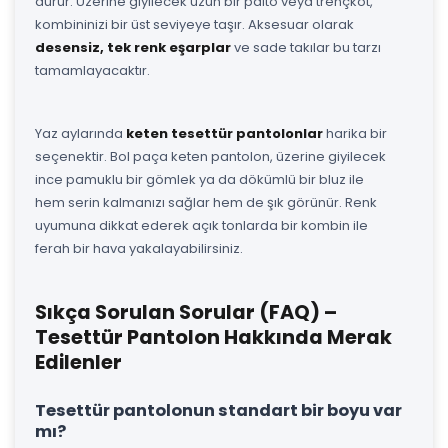
durur. Üzerine giyilecek uzun bir palto veya trençkot,
kombininizi bir üst seviyeye taşır. Aksesuar olarak
desensiz, tek renk eşarplar
ve sade takılar bu tarzı
tamamlayacaktır.
Yaz aylarında
keten tesettür pantolonlar
harika bir
seçenektir. Bol paça keten pantolon, üzerine giyilecek
ince pamuklu bir gömlek ya da dökümlü bir bluz ile
hem serin kalmanızı sağlar hem de şık görünür. Renk
uyumuna dikkat ederek açık tonlarda bir kombin ile
ferah bir hava yakalayabilirsiniz.
Sıkça Sorulan Sorular (FAQ) –
Tesettür Pantolon Hakkında Merak
Edilenler
Tesettür pantolonun standart bir boyu var
mı?