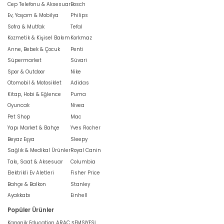
Cep Telefonu & Aksesuar
Bosch
Ev, Yaşam & Mobilya
Philips
Sofra & Mutfak
Tefal
Kozmetik & Kişisel Bakım
Korkmaz
Anne, Bebek & Çocuk
Penti
Süpermarket
Süvari
Spor & Outdoor
Nike
Otomobil & Motosiklet
Adidas
Kitap, Hobi & Eğlence
Puma
Oyuncak
Nivea
Pet Shop
Mac
Yapı Market & Bahçe
Yves Rocher
Beyaz Eşya
Sleepy
Sağlık & Medikal Ürünler
Royal Canin
Takı, Saat & Aksesuar
Columbia
Elektrikli Ev Aletleri
Fisher Price
Bahçe & Balkon
Stanley
Ayakkabı
Einhell
Popüler Ürünler
Kanonik Education ARAÇ ŞEMSİYESİ