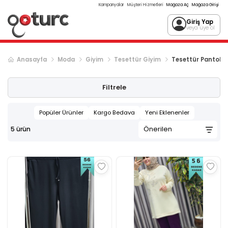
Kampanyalar
Müşteri Hizmetleri
Mağaza Aç
Mağaza Girişi
Giriş Yap
veya üye ol
Anasayfa
Moda
Giyim
Tesettür Giyim
Tesettür Pantolo
Filtrele
Popüler Ürünler
Kargo Bedava
Yeni Eklenenler
5
ürün