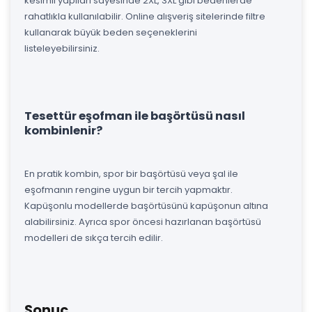
kesimli yapıları sayesinde 2XL, 3XL gibi bedenlerde
rahatlıkla kullanılabilir. Online alışveriş sitelerinde filtre
kullanarak büyük beden seçeneklerini
listeleyebilirsiniz.
Tesettür eşofman ile başörtüsü nasıl
kombinlenir?
En pratik kombin, spor bir başörtüsü veya şal ile
eşofmanın rengine uygun bir tercih yapmaktır.
Kapüşonlu modellerde başörtüsünü kapüşonun altına
alabilirsiniz. Ayrıca spor öncesi hazırlanan başörtüsü
modelleri de sıkça tercih edilir.
Sonuç