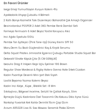
En Favori Ürünler
İsego Emoji Yumurtlayan Kurşun Kalem 4'lü
Ayakkabılık Ahşap Çubuklu 4 Bölmeli
2 Katlı Banyo Kozmetik Takı Düzenleyici Baharatlık Çok Amaçlı Organizer
Besinistanbul PSSPOR 2 Adet 3KG Pembe Renk Dambıl Seti
Formeya Fermuarlı 6 Adet Beyaz Yastık Koruyucu Alez
İnci Ağda Spatula 100lü
Pembe Ton Eşitleyici (Pink Tone-Up) Güneş Kremi SPF 50
Maru.Derm Su Bazlı Güçlendirici Kaş & Kirpik Serumu
Delta Squat Pilates Jimnastik Egzersiz Çubuğu Portable Studio Squat Bar
Dekoratif Strafor Köpük Çıta (5 CM GENİŞLİK)
beaulis Drag It Inkpen Keçe Uçlu Eyeliner 196 Brown
Regular Show Mordecai & Rigby Haters Gonna Hate Erkek Cüzdan
Kadın Puantiye Desenli Mini Şort Etek Siyah
Lastik Boyama Yazma Kalemi Beyaz
Kadın Inci Kolye , Küpe , Bileklik Set -8 Mm
Sıkılaştırıcı, Bölgesel İncelme, Selülit Ve Çatlak Karşıtı, Slim
Bymeyla Güçlü Kadınlara Özel Tasarımlı Oto Kokusu Dikiz Ayna Süsü
Narkalıp Yuvarlak Kek Kalıbı Derinlik 15cm Çap 12cm
Arzum AR5028 Lisa XL Saç Maşası Seramik Plaka 32mm