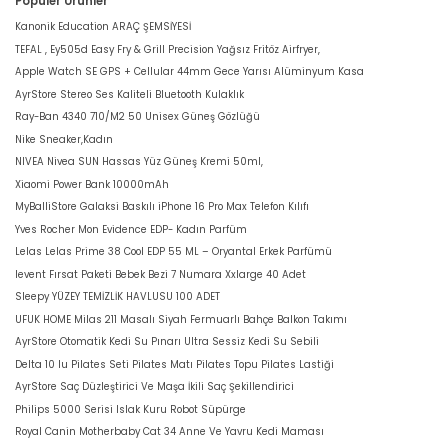
Popüler Ürünler
Kanonik Education ARAÇ ŞEMSİYESİ
TEFAL , Ey505d Easy Fry & Grill Precision Yağsız Fritöz Airfryer,
Apple Watch SE GPS + Cellular 44mm Gece Yarısı Alüminyum Kasa
AyrStore Stereo Ses Kaliteli Bluetooth Kulaklık
Ray-Ban 4340 710/M2 50 Unisex Güneş Gözlüğü
Nike Sneaker,Kadın
NIVEA Nivea SUN Hassas Yüz Güneş Kremi 50ml,
Xiaomi Power Bank 10000mAh
MyBalliStore Galaksi Baskılı iPhone 16 Pro Max Telefon Kılıfı
Yves Rocher Mon Evidence EDP- Kadın Parfüm
Lelas Lelas Prime 38 Cool EDP 55 ML – Oryantal Erkek Parfümü
levent Fırsat Paketi Bebek Bezi 7 Numara Xxlarge 40 Adet
Sleepy YÜZEY TEMİZLİK HAVLUSU 100 ADET
UFUK HOME Milas 211 Masalı Siyah Fermuarlı Bahçe Balkon Takımı
AyrStore Otomatik Kedi Su Pınarı Ultra Sessiz Kedi Su Sebili
Delta 10 lu Pilates Seti Pilates Matı Pilates Topu Pilates Lastiği
AyrStore Saç Düzleştirici Ve Maşa İkili Saç Şekillendirici
Philips 5000 Serisi Islak Kuru Robot Süpürge
Royal Canin Motherbaby Cat 34 Anne Ve Yavru Kedi Maması