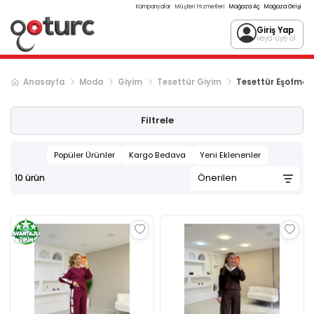
Kampanyalar
Müşteri Hizmetleri
Mağaza Aç
Mağaza Girişi
Giriş Yap
veya üye ol
Anasayfa
Moda
Giyim
Tesettür Giyim
Tesettür Eşofman
Filtrele
Popüler Ürünler
Kargo Bedava
Yeni Eklenenler
10
ürün