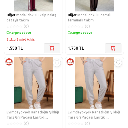
Diğer
modal dokulu kalp nakış
Diğer
Modal dokulu garnili
detaylı takım
fermuarlı takım
☆
☆
☆
☆
☆
(
0
)
☆
☆
☆
☆
☆
(
0
)
Kargo Bedava
Kargo Bedava
Stokta 3 adet kaldı.
1.550
TL
1.750
TL
Evimdeyokyok Rahatlığın Şıklığı
Evimdeyokyok Rahatlığın Şıklığı
Tarz Gri Paçası Lastikli
Tarz Gri Paçası Lastikli
Eşofman Altı Lisinya Çok Renkli
Eşofman Altı Lisinya Çok Renkli
☆
☆
☆
☆
☆
(
0
)
☆
☆
☆
☆
☆
(
0
)