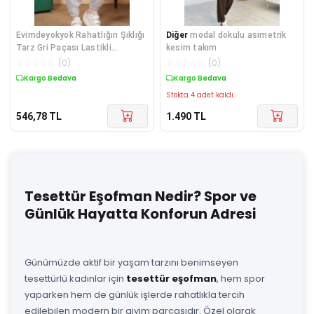
Evimdeyokyok Rahatlığın Şıklığı
Diğer
modal dokulu asimetrik
Tarz Gri Paçası Lastikli
kesim takım
Eşofman Altı Lisinya Çok Renkli
☆
☆
☆
☆
☆
(
0
)
☆
☆
☆
☆
☆
(
0
)
Kargo Bedava
Kargo Bedava
Stokta 4 adet kaldı.
546,78
TL
1.490
TL
Tesettür Eşofman Nedir? Spor ve
Günlük Hayatta Konforun Adresi
Günümüzde aktif bir yaşam tarzını benimseyen
tesettürlü kadınlar için
tesettür eşofman
, hem spor
yaparken hem de günlük işlerde rahatlıkla tercih
edilebilen modern bir giyim parçasıdır. Özel olarak