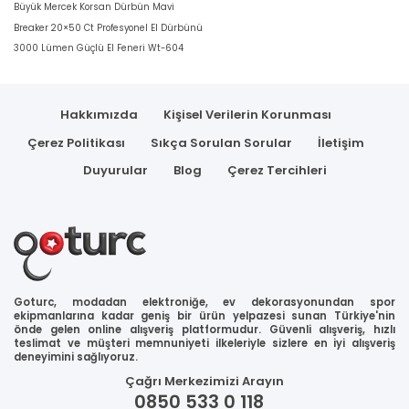
Büyük Mercek Korsan Dürbün Mavi
Breaker 20×50 Ct Profesyonel El Dürbünü
3000 Lümen Güçlü El Feneri Wt-604
Hakkımızda
Kişisel Verilerin Korunması
Çerez Politikası
Sıkça Sorulan Sorular
İletişim
Duyurular
Blog
Çerez Tercihleri
Goturc, modadan elektroniğe, ev dekorasyonundan spor
ekipmanlarına kadar geniş bir ürün yelpazesi sunan Türkiye'nin
önde gelen online alışveriş platformudur. Güvenli alışveriş, hızlı
teslimat ve müşteri memnuniyeti ilkeleriyle sizlere en iyi alışveriş
deneyimini sağlıyoruz.
Çağrı Merkezimizi Arayın
0850 533 0 118