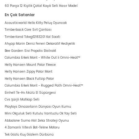
60 Parça 12 Kişilik Çatal Kaşık Seti Hasır Model
En Çok Satanlar
Acousticworld Hello Kitty Peluş Oyuncak
Timberback Core Sırt Çantası
Timberland Tdwgf2183201 Kol Saati
Ahşap Marin Deniz Feneri Dekoratif Hediyelik
Bee Garden Sivi Propolis Ekstrakt
Columbia Erkek Mont - White Out İi Omni-Heat™
Helly Hansen Mount Polar Fleece
Helly Hansen Zippy Polar Mont
Helly Hansen Block Fullzip Polar
Columbia Erkek Mont - Rugged Path Omni-Heat™
Einhell Te-Hv Akülü El Süpürgesi
Cvs Şarjli Matkap Seti
Playtoys Dinazorların Dünyası Oyun Kumu
Mini Okçuluk Seti Kutulu Vantuzlu Ok Yay Seti
Abbalone Sumo Akil Zeka Strateji Oyunu
4 Zamanlı Vitesli Bot-Tekne Motoru
Tek Gözlü Kuş Gözlem Dürbünü