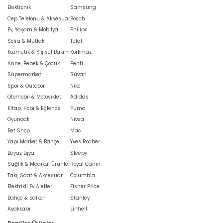
Elektronik
Samsung
Cep Telefonu & Aksesuar
Bosch
Ev, Yaşam & Mobilya
Philips
Sofra & Mutfak
Tefal
Kozmetik & Kişisel Bakım
Korkmaz
Anne, Bebek & Çocuk
Penti
Süpermarket
Süvari
Spor & Outdoor
Nike
Otomobil & Motosiklet
Adidas
Kitap, Hobi & Eğlence
Puma
Oyuncak
Nivea
Pet Shop
Mac
Yapı Market & Bahçe
Yves Rocher
Beyaz Eşya
Sleepy
Sağlık & Medikal Ürünler
Royal Canin
Takı, Saat & Aksesuar
Columbia
Elektrikli Ev Aletleri
Fisher Price
Bahçe & Balkon
Stanley
Ayakkabı
Einhell