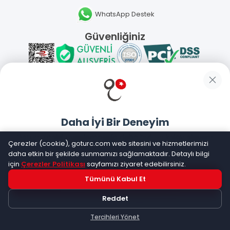
WhatsApp Destek
Güvenliğiniz
Sosyal Medya
Daha İyi Bir Deneyim
Mobil Uygulamalarımız
Goturc mobil uygulamasıyla daha hızlı ve kolay alışveriş
Çerezler (cookie), goturc.com web sitesini ve hizmetlerimizi
yapın
daha etkin bir şekilde sunmamızı sağlamaktadır. Detaylı bilgi
için
Çerezler Politikası
sayfamızı ziyaret edebilirsiniz.
Tümünü Kabul Et
Hemen Dene!
©
2026
Goturc – Her Zaman Daha İyisi Vardır
Reddet
Uygulama yüklüyse açılacak, değilse
Google Play
'e
yönlendirileceksiniz
Tercihleri Yönet