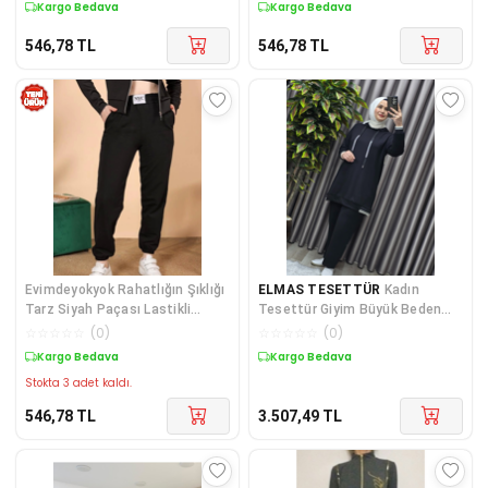
Kargo Bedava
Kargo Bedava
546,78
TL
546,78
TL
Evimdeyokyok Rahatlığın Şıklığı
ELMAS TESETTÜR
Kadın
Tarz Siyah Paçası Lastikli
Tesettür Giyim Büyük Beden
Eşofman Altı Lisinya Çok Renkli
Kapşonlu Spor İkili Takım
☆
☆
☆
☆
☆
(
0
)
☆
☆
☆
☆
☆
(
0
)
Kargo Bedava
Kargo Bedava
Stokta 3 adet kaldı.
546,78
TL
3.507,49
TL