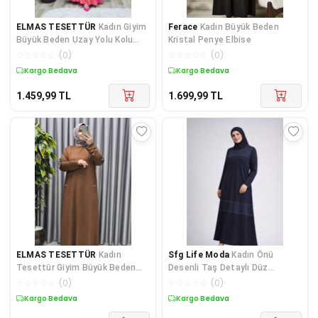
ELMAS TESETTÜR
Kadın Giyim
Ferace
Kadın Büyük Beden
Büyük Beden Uzay Yolu Kolu
Kristal Penye Elbise
Lastikli Yakası Fermuarlı
☆
☆
☆
☆
☆
(
0
)
☆
☆
☆
☆
☆
(
0
)
Kargo Bedava
Kargo Bedava
1.459,99
TL
1.699,99
TL
ELMAS TESETTÜR
Kadın
Sfg Life Moda
Kadın Önü
Tesettür Giyim Büyük Beden
Desenli Taş Detaylı Düz
Kolu Şeritli Elbise
Tessetür Elbise
☆
☆
☆
☆
☆
(
0
)
☆
☆
☆
☆
☆
(
0
)
Kargo Bedava
Kargo Bedava