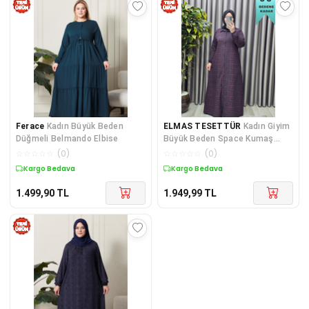
Ferace
Kadın Büyük Beden
ELMAS TESETTÜR
Kadın Giyim
Düğmeli Belmando Elbise
Büyük Beden Space Kumaş
Labirent Desen Düğmeli Gömlek
☆
☆
☆
☆
☆
(
0
)
☆
☆
☆
☆
☆
(
0
)
Elbise
Kargo Bedava
Kargo Bedava
1.499,90
TL
1.949,99
TL