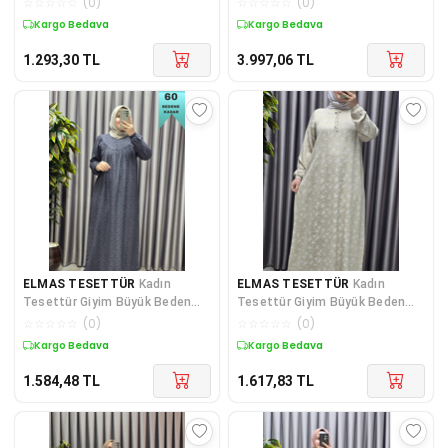
☆
☆
☆
☆
☆
(
0
)
☆
☆
☆
☆
☆
(
0
)
Kargo Bedava
Kargo Bedava
1.293,30
TL
3.997,06
TL
ELMAS TESETTÜR
Kadın
ELMAS TESETTÜR
Kadın
Tesettür Giyim Büyük Beden
Tesettür Giyim Büyük Beden
Yaprak Desenli Tam Robalı
Tansel Keten Nida 2 Elbise
☆
☆
☆
☆
☆
(
0
)
☆
☆
☆
☆
☆
(
0
)
Elbise
Kargo Bedava
Kargo Bedava
1.584,48
TL
1.617,83
TL