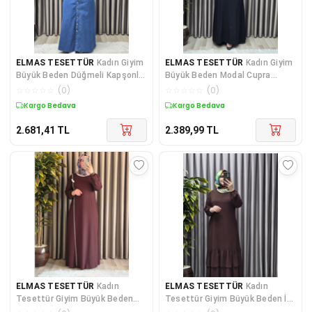
ELMAS TESETTÜR
Kadın Giyim
ELMAS TESETTÜR
Kadın Giyim
Büyük Beden Düğmeli Kapşonlu
Büyük Beden Modal Cupra
Tam Boy Kot Elbise
Gömlek Yaka Düğmeli Elbise
☆
☆
☆
☆
☆
(
0
)
☆
☆
☆
☆
☆
(
0
)
Kargo Bedava
Kargo Bedava
2.681,41
TL
2.389,99
TL
ELMAS TESETTÜR
Kadın
ELMAS TESETTÜR
Kadın
Tesettür Giyim Büyük Beden
Tesettür Giyim Büyük Beden İki
Şuğra Çiçekli Elbise
Katlı Krep Elbise