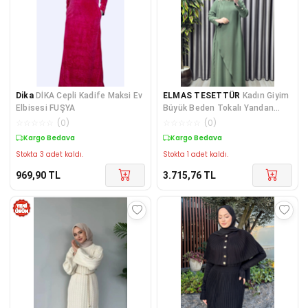
Dika
DİKA Cepli Kadife Maksi Ev
ELMAS TESETTÜR
Kadın Giyim
Elbisesi FUŞYA
Büyük Beden Tokalı Yandan
Bağcıklı Battal Krep Kumaş
☆
☆
☆
☆
☆
(
0
)
☆
☆
☆
☆
☆
(
0
)
Kargo Bedava
Kargo Bedava
Stokta 3 adet kaldı.
Stokta 1 adet kaldı.
969,90
TL
3.715,76
TL