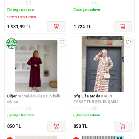
Nervür Elbise
☆
☆
☆
☆
☆
(
0
)
☆
☆
☆
☆
☆
(
0
)
Kargo Bedava
Kargo Bedava
Stokta 1 adet kaldı.
1.931,99
TL
1.724
TL
Diğer
modal dokulu uzun kollu
Sfg Life Moda
KADIN
elbise
TESETTÜR BEL KUŞAKLI
DOKUMA VİSKON KUMAŞ ŞIK
☆
☆
☆
☆
☆
(
0
)
☆
☆
☆
☆
☆
(
0
)
TAŞ DESENLİ ELBİSE
Kargo Bedava
Kargo Bedava
850
TL
850
TL