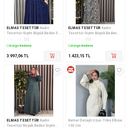
ELMAS TESETTÜR
Kadın
ELMAS TESETTÜR
Kadın
Tesettür Giyim Büyük Beden 5
Tesettür Giyim Büyük Beden
Katlı Endonezya Krebi Elbise
Zebra Desen Elbise
☆
☆
☆
☆
☆
(
0
)
☆
☆
☆
☆
☆
(
0
)
Kargo Bedava
Kargo Bedava
3.997,06
TL
1.423,15
TL
ELMAS TESETTÜR
Kadın
Kemer Detaylı Uzun Triko Elbise
Tesettür Büyük Beden Giyim
130 Cm