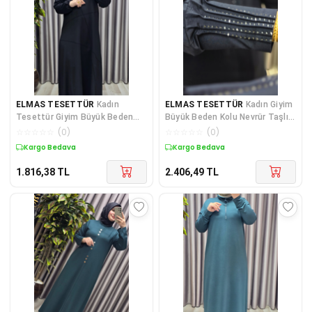
ELMAS TESETTÜR
Kadın
ELMAS TESETTÜR
Kadın Giyim
Tesettür Giyim Büyük Beden
Büyük Beden Kolu Nevrür Taşlı
Çimalı Elbise
Çimalı Elbise
☆
☆
☆
☆
☆
(
0
)
☆
☆
☆
☆
☆
(
0
)
Kargo Bedava
Kargo Bedava
1.816,38
TL
2.406,49
TL