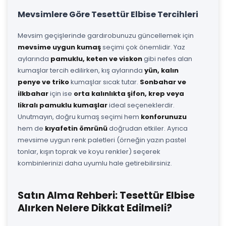
Mevsimlere Göre Tesettür Elbise Tercihleri
Mevsim geçişlerinde gardırobunuzu güncellemek için
mevsime uygun kumaş
seçimi çok önemlidir. Yaz
aylarında
pamuklu, keten ve viskon
gibi nefes alan
kumaşlar tercih edilirken, kış aylarında
yün, kalın
penye ve triko
kumaşlar sıcak tutar.
Sonbahar ve
ilkbahar
için ise
orta kalınlıkta şifon, krep veya
likralı pamuklu kumaşlar
ideal seçeneklerdir.
Unutmayın, doğru kumaş seçimi hem
konforunuzu
hem de
kıyafetin ömrünü
doğrudan etkiler. Ayrıca
mevsime uygun renk paletleri (örneğin yazın pastel
tonlar, kışın toprak ve koyu renkler) seçerek
kombinlerinizi daha uyumlu hale getirebilirsiniz.
Satın Alma Rehberi: Tesettür Elbise
Alırken Nelere Dikkat Edilmeli?