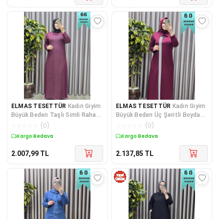
ELMAS TESETTÜR
Kadın Giyim
ELMAS TESETTÜR
Kadın Giyim
Büyük Beden Taşlı Simli Rahat
Büyük Beden Üç Şeritli Boydan
Kalıp Tesettür Elmas El
Elbise
☆
☆
☆
☆
☆
(
0
)
☆
☆
☆
☆
☆
(
0
)
Kargo Bedava
Kargo Bedava
2.007,99
TL
2.137,85
TL