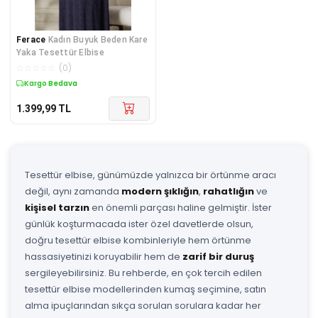
Ferace
Kadın Buyuk Beden Kare
Yaka Tesettür Elbise
☆
☆
☆
☆
☆
(
0
)
Kargo Bedava
1.399,99
TL
Tesettür elbise, günümüzde yalnızca bir örtünme aracı
değil, aynı zamanda
modern şıklığın
,
rahatlığın
ve
kişisel tarzın
en önemli parçası haline gelmiştir. İster
günlük koşturmacada ister özel davetlerde olsun,
doğru tesettür elbise kombinleriyle hem örtünme
hassasiyetinizi koruyabilir hem de
zarif bir duruş
sergileyebilirsiniz. Bu rehberde, en çok tercih edilen
tesettür elbise modellerinden kumaş seçimine, satın
alma ipuçlarından sıkça sorulan sorulara kadar her