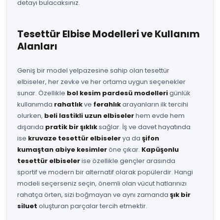
detayı bulacaksınız.
Tesettür Elbise Modelleri ve Kullanım
Alanları
Geniş bir model yelpazesine sahip olan tesettür
elbiseler, her zevke ve her ortama uygun seçenekler
sunar. Özellikle
bol kesim pardesü modelleri
günlük
kullanımda
rahatlık
ve
ferahlık
arayanların ilk tercihi
olurken,
beli lastikli uzun elbiseler
hem evde hem
dışarıda
pratik bir şıklık
sağlar. İş ve davet hayatında
ise
kruvaze tesettür elbiseler
ya da
şifon
kumaştan abiye kesimler
öne çıkar.
Kapüşonlu
tesettür elbiseler
ise özellikle gençler arasında
sportif ve modern bir alternatif olarak popülerdir. Hangi
modeli seçerseniz seçin, önemli olan vücut hatlarınızı
rahatça örten, sizi boğmayan ve aynı zamanda
şık bir
siluet
oluşturan parçalar tercih etmektir.