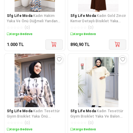
Sfg Life Moda
Kadın Hakim
Sfg Life Moda
Kadın Gold Zincir
Yaka Ve Önü Düğmeli Yandan
Kemer Detaylı Bisiklet Yaka
Cep Detaylı İle Desenli Dokuma
Burgu Elbise
☆
☆
☆
☆
☆
(
0
)
☆
☆
☆
☆
☆
(
0
)
Viskon Battal Elbise
Kargo Bedava
Kargo Bedava
1.000
TL
890,90
TL
Sfg Life Moda
Kadın Tesettür
Sfg Life Moda
Kadın Tesettür
Giyim Bisiklet Yaka Önü
Giyim Bisiklet Yaka Ve Balon
Düğmeli ve Kuşaklı Etek
Kollu Uzun Trend Şık Triko
☆
☆
☆
☆
☆
(
0
)
☆
☆
☆
☆
☆
(
0
)
Büzgülü Viskon Elbise
Elbise
Kargo Bedava
Kargo Bedava