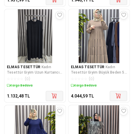
ELMAS TESETTÜR
Kadın
ELMAS TESETTÜR
Kadın
Tesettür Giyim Uzun Kurtarıcı
Tesettür Giyim Büyük Beden 5
İçlik Elbise
Katlı Endonezya Krebi Elbise
☆
☆
☆
☆
☆
(
0
)
☆
☆
☆
☆
☆
(
0
)
Kargo Bedava
Kargo Bedava
1.132,48
TL
4.044,59
TL