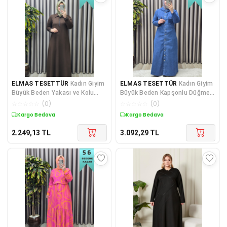
ELMAS TESETTÜR
Kadın Giyim
ELMAS TESETTÜR
Kadın Giyim
Büyük Beden Yakası ve Kolu
Büyük Beden Kapşonlu Düğmeli
Taşlı BSN Baskılı Elbise
Tam Boy Kot Elbise
☆
☆
☆
☆
☆
(
0
)
☆
☆
☆
☆
☆
(
0
)
Kargo Bedava
Kargo Bedava
2.249,13
TL
3.092,29
TL