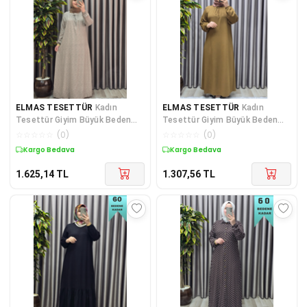
ELMAS TESETTÜR
Kadın
ELMAS TESETTÜR
Kadın
Tesettür Giyim Büyük Beden
Tesettür Giyim Büyük Beden
Yarım Robalı Çıtır Desen Elbise
Kare Yaka Robalı Lina Elbise
☆
☆
☆
☆
☆
(
0
)
☆
☆
☆
☆
☆
(
0
)
Kargo Bedava
Kargo Bedava
1.625,14
TL
1.307,56
TL