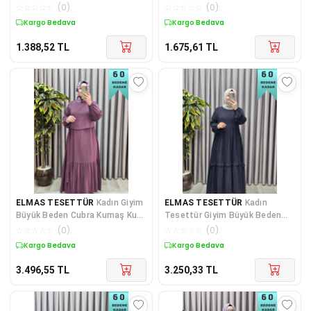
Palmiye Fırfırlı Elbise
Taşlı Tesettür Elbise
☆
☆
☆
☆
☆
(
0
)
☆
☆
☆
☆
☆
(
0
)
Kargo Bedava
Kargo Bedava
1.388,52
TL
1.675,61
TL
ELMAS TESETTÜR
Kadın Giyim
ELMAS TESETTÜR
Kadın
Büyük Beden Cubra Kumaş Kuş
Tesettür Giyim Büyük Beden
Gözü Model Boydan Elbise
Endonezya Krebi Fırfırlı Elbise
☆
☆
☆
☆
☆
(
0
)
☆
☆
☆
☆
☆
(
0
)
Kargo Bedava
Kargo Bedava
3.496,55
TL
3.250,33
TL