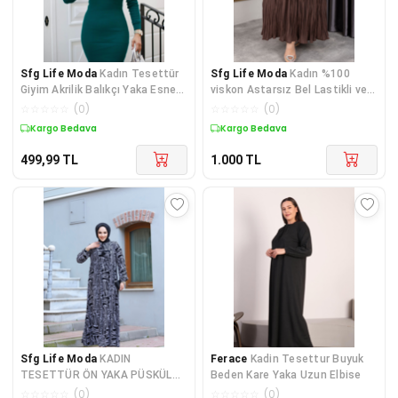
Sfg Life Moda
Kadın Tesettür
Sfg Life Moda
Kadın %100
Giyim Akrilik Balıkçı Yaka Esnek
viskon Astarsız Bel Lastikli ve
Ve Slim Triko Kalem Elbise
Kırışık Detaylı Pileli Kıraş Etek
☆
☆
☆
☆
☆
(
0
)
☆
☆
☆
☆
☆
(
0
)
Kargo Bedava
Kargo Bedava
499,99
TL
1.000
TL
Sfg Life Moda
KADIN
Ferace
Kadin Tesettur Buyuk
TESETTÜR ÖN YAKA PÜSKÜL
Beden Kare Yaka Uzun Elbise
VE KOL UCU LASTİK DETAYLI
☆
☆
☆
☆
☆
(
0
)
☆
☆
☆
☆
☆
(
0
)