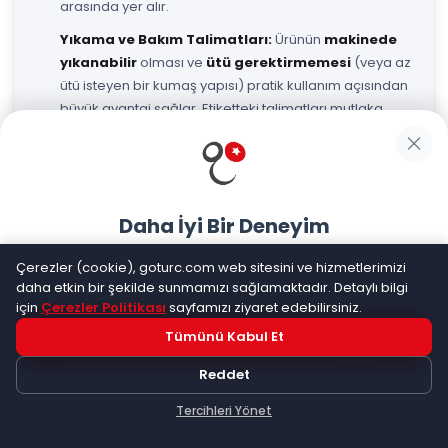
arasında yer alır.
Yıkama ve Bakım Talimatları:
Ürünün
makinede
yıkanabilir
olması ve
ütü gerektirmemesi
(veya az
ütü isteyen bir kumaş yapısı) pratik kullanım açısından
büyük avantaj sağlar. Etiketteki talimatları mutlaka
okuyun.
Renk ve Desen Uyumu:
Gardırobunuzdaki diğer
parçalarla
kolayca kombinlenebilir
temel renkler
(siyah, bej, lacivert, haki) seçmek uzun vadede size
Daha İyi Bir Deneyim
kazandırır. Desenli modellerde ise
sade ve minimal
Goturc mobil uygulamasıyla daha hızlı ve kolay alışveriş
desenler
daha şık durur.
Çerezler (cookie), goturc.com web sitesini ve hizmetlerimizi
yapın
daha etkin bir şekilde sunmamızı sağlamaktadır. Detaylı bilgi
Tesettür Elbise Kombin Önerileri
için
Çerezler Politikası
sayfamızı ziyaret edebilirsiniz.
Tümünü Kabul Et
Hemen Dene!
Tesettür elbiseyi günlük hayatta nasıl
Reddet
kombinleyeceğiniz de en az elbise seçimi kadar
Uygulama yüklüyse açılacak, değilse
Google Play
'e
önemlidir. İşte size birkaç pratik öneri:
yönlendirileceksiniz
Tercihleri Yönet
Keşfet
Kategoriler
Sepetim