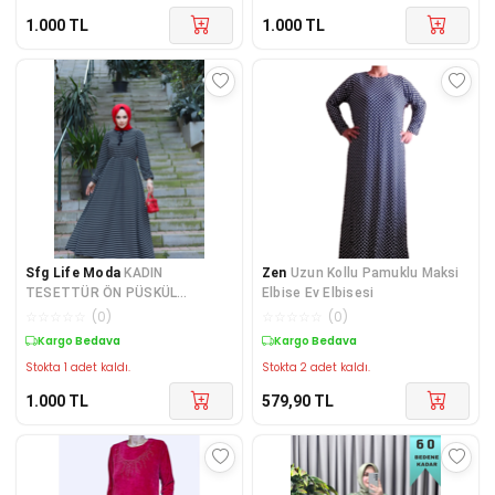
1.000
TL
1.000
TL
Sfg Life Moda
KADIN
Zen
Uzun Kollu Pamuklu Maksi
TESETTÜR ÖN PÜSKÜL
Elbise Ev Elbisesi
DETAYLI KOL LASTİKLİ VE
☆
☆
☆
☆
☆
(
0
)
☆
☆
☆
☆
☆
(
0
)
ÇİZGİLİ KAŞKORSE ELBİSE
Kargo Bedava
Kargo Bedava
Stokta 1 adet kaldı.
Stokta 2 adet kaldı.
1.000
TL
579,90
TL