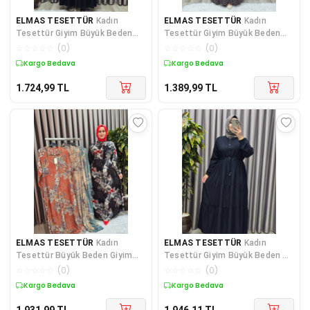
ELMAS TESETTÜR
Kadın
ELMAS TESETTÜR
Kadın
Tesettür Giyim Büyük Beden
Tesettür Giyim Büyük Beden
Düz Fırfırlı Elbise
Puantiyeli Gömlek Elbise
☆
☆
☆
☆
☆
(
0
)
☆
☆
☆
☆
☆
(
0
)
Kargo Bedava
Kargo Bedava
1.724,99
TL
1.389,99
TL
ELMAS TESETTÜR
Kadın
ELMAS TESETTÜR
Kadın
Tesettür Büyük Beden Giyim
Tesettür Giyim Büyük Beden Üç
Palmiye Gömlek Elbise
Katlı Elbise
☆
☆
☆
☆
☆
(
0
)
☆
☆
☆
☆
☆
(
0
)
Kargo Bedava
Kargo Bedava
1.931,99
TL
1.946,11
TL