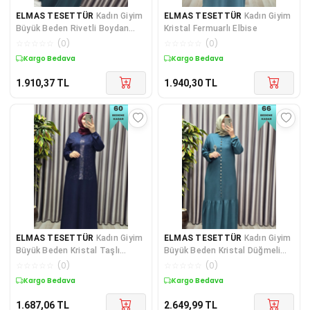
ELMAS TESETTÜR
Kadın Giyim
ELMAS TESETTÜR
Kadın Giyim
Büyük Beden Rivetli Boydan
Kristal Fermuarlı Elbise
Elbise
☆
☆
☆
☆
☆
(
0
)
☆
☆
☆
☆
☆
(
0
)
Kargo Bedava
Kargo Bedava
1.910,37
TL
1.940,30
TL
ELMAS TESETTÜR
Kadın Giyim
ELMAS TESETTÜR
Kadın Giyim
Büyük Beden Kristal Taşlı
Büyük Beden Kristal Düğmeli
Elbise
Elbise
☆
☆
☆
☆
☆
(
0
)
☆
☆
☆
☆
☆
(
0
)
Kargo Bedava
Kargo Bedava
1.687,06
TL
2.649,99
TL