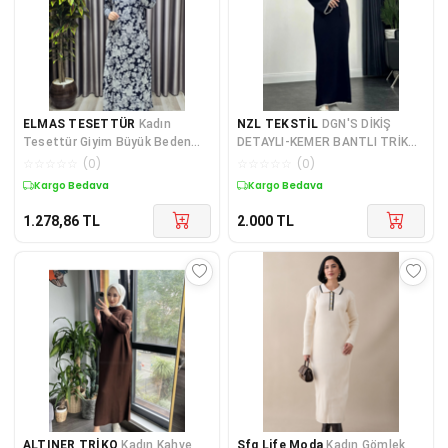
ELMAS TESETTÜR
Kadın
NZL TEKSTİL
DGN'S DİKİŞ
Tesettür Giyim Büyük Beden
DETAYLI-KEMER BANTLI TRİKO
Pamuklu Anne Elbise
ELBİSE
☆
☆
☆
☆
☆
(
0
)
☆
☆
☆
☆
☆
(
0
)
Kargo Bedava
Kargo Bedava
1.278,86
TL
2.000
TL
ALTINER TRİKO
Kadın Kahve
Sfg Life Moda
Kadın Gömlek