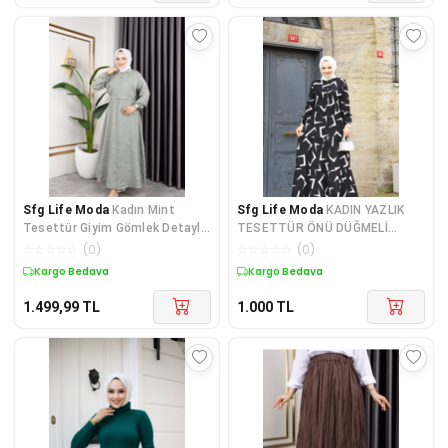
Sfg Life Moda
Kadın Mint
Sfg Life Moda
KADIN YAZLIK
Tesettür Giyim Gömlek Detaylı
TESETTÜR ÖNÜ DÜĞMELİ
Çizgili Viskon Kıraş Elbise Ikili
DESENLİ DOKUMA VİSKON ŞIK
☆
☆
☆
☆
☆
(
0
)
☆
☆
☆
☆
☆
(
0
)
Takım
ELBİSE
Kargo Bedava
Kargo Bedava
1.499,99
TL
1.000
TL