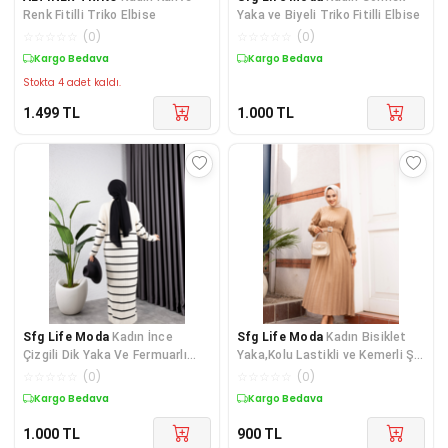
Renk Fitilli Triko Elbise
Yaka ve Biyeli Triko Fitilli Elbise
☆
☆
☆
☆
☆
(
0
)
☆
☆
☆
☆
☆
(
0
)
Kargo Bedava
Kargo Bedava
Stokta 4 adet kaldı.
1.499
TL
1.000
TL
Sfg Life Moda
Kadın İnce
Sfg Life Moda
Kadın Bisiklet
Çizgili Dik Yaka Ve Fermuarlı
Yaka,Kolu Lastikli ve Kemerli Şık
Triko Elbise
Piliseli Keten Elbise
☆
☆
☆
☆
☆
(
0
)
☆
☆
☆
☆
☆
(
0
)
Kargo Bedava
Kargo Bedava
1.000
TL
900
TL