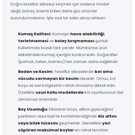
Doğru tesettür elbiseyi seçmek için sadece model
değil, birkaç önemli kriteri daha göz önünde
bulundurmalısınız. İşte size bir satın alma rehberi:
Kumaş Kalitesi:
Kumaşın
hava alabilirliği
,
terletmemesi
ve
kolay kırışmaması
günlük
kullanımda büyük fark yaratır. Mümkünse ürün
etiketindeki kumaş içeriğini kontrol edin. Doğal lifler
(pamuk, keten, bambu) her zaman daha sağlıklıdır.
Beden ve Kesim:
Tesettür elbiselerde
bol ama
vücudu sarmayan bir kesim
idealdir. Omuz, kol
boyu ve bel bölgesinin rahat olmasına dikkat edin.
Özellikle
uzun kollu modellerde
kol oyuntusunun dar
olmaması önemlidir.
Boy Uzunluğu:
Elbisenin boyu, altına giyeceğiniz
pantolon veya tayt ile kombinlendiğinde
diz altını
veya bilek hizasını
geçmelidir. Genellikle
yeri
süpüren maksimal boylar
en rahat tercihler