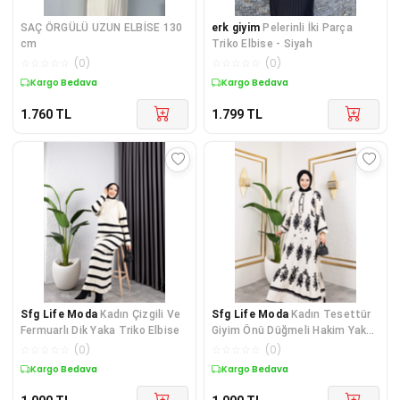
SAÇ ÖRGÜLÜ UZUN ELBİSE 130
erk giyim
Pelerinli İki Parça
cm
Triko Elbise - Siyah
☆
☆
☆
☆
☆
(
0
)
☆
☆
☆
☆
☆
(
0
)
Kargo Bedava
Kargo Bedava
1.760
TL
1.799
TL
Sfg Life Moda
Kadın Çizgili Ve
Sfg Life Moda
Kadın Tesettür
Fermuarlı Dik Yaka Triko Elbise
Giyim Önü Düğmeli Hakim Yaka
ve Büyük Battal Beden Balon
☆
☆
☆
☆
☆
(
0
)
☆
☆
☆
☆
☆
(
0
)
Kol Dokuma Viskon Elbise
Kargo Bedava
Kargo Bedava