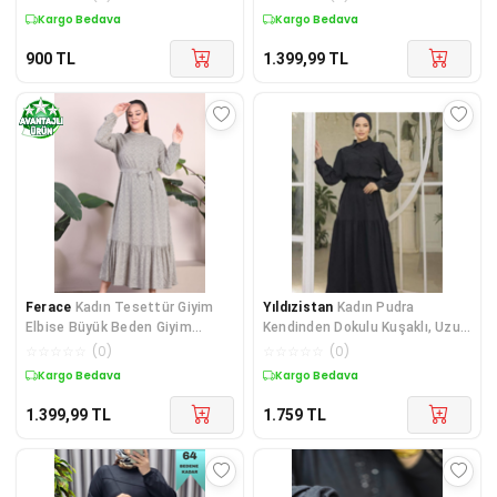
DOKUMA VİSKON KUMAŞ ŞIK
Kargo Bedava
Kargo Bedava
DESENLİ ELBİSE
900
TL
1.399,99
TL
Ferace
Kadın Tesettür Giyim
Yıldızistan
Kadın Pudra
Elbise Büyük Beden Giyim
Kendinden Dokulu Kuşaklı, Uzun
Hakim Yaka Çıtır De
Balon Kollu Günlük Uzu
☆
☆
☆
☆
☆
(
0
)
☆
☆
☆
☆
☆
(
0
)
Kargo Bedava
Kargo Bedava
1.399,99
TL
1.759
TL