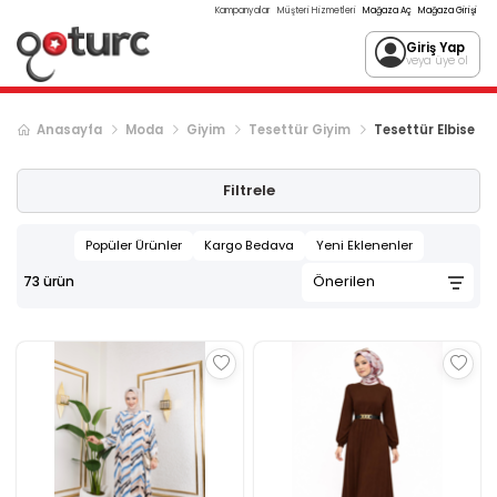
Kampanyalar
Müşteri Hizmetleri
Mağaza Aç
Mağaza Girişi
Giriş Yap
veya üye ol
Anasayfa
Moda
Giyim
Tesettür Giyim
Tesettür Elbise
Sonraki ürün sayfası, sayfa
2
Filtrele
Popüler Ürünler
Kargo Bedava
Yeni Eklenenler
73
ürün