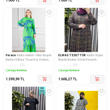
1.000
TL
1.000
TL
Ferace
Kadin Hakim Yaka Buyuk
ELMAS TESETTÜR
Kadın Giyim
Beden Elbise Tesettur Viskon
Büyük Beden Etnik Desenli
Kumas Pileli
Yakası Taşlı Elbise
☆
☆
☆
☆
☆
(
0
)
☆
☆
☆
☆
☆
(
0
)
Kargo Bedava
Kargo Bedava
1.399,99
TL
1.606,27
TL