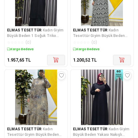
ELMAS TESETTÜR
Kadın Giyim
ELMAS TESETTÜR
Kadın
Büyük Beden 1 Soğuk Triko
Tesettür Giyim Büyük Beden
Yelekli Fitilli Elbiseli İk
Osmanlı Desen Elbise
☆
☆
☆
☆
☆
(
0
)
☆
☆
☆
☆
☆
(
0
)
Kargo Bedava
Kargo Bedava
1.957,65
TL
1.200,52
TL
ELMAS TESETTÜR
Kadın
ELMAS TESETTÜR
Kadın Giyim
Tesettür Giyim Büyük Beden
Büyük Beden Yakası Nakışlı