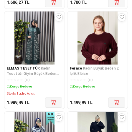
1.606,27
TL
1.700
TL
ELMAS TESETTÜR
Kadın
Ferace
Kadın Büyük Beden 2
Tesettür Giyim Büyük Beden
İplik Elbise
Çakma Yelek Elbise
☆
☆
☆
☆
☆
(
0
)
☆
☆
☆
☆
☆
(
0
)
Kargo Bedava
Kargo Bedava
Stokta 1 adet kaldı.
1.989,49
TL
1.499,99
TL