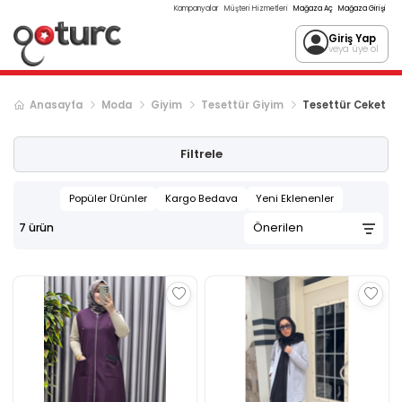
Kampanyalar
Müşteri Hizmetleri
Mağaza Aç
Mağaza Girişi
Giriş Yap
veya üye ol
Anasayfa
Moda
Giyim
Tesettür Giyim
Tesettür Ceket & 
Filtrele
Popüler Ürünler
Kargo Bedava
Yeni Eklenenler
7
ürün