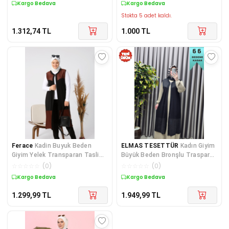
Kargo Bedava
Kargo Bedava
Stokta 5 adet kaldı.
1.312,74
TL
1.000
TL
Ferace
Kadin Buyuk Beden
ELMAS TESETTÜR
Kadın Giyim
Giyim Yelek Transparan Tasli
Büyük Beden Bronşlu Trasparan
Uzun Yelek
Taşlı Uzun Yelek
☆
☆
☆
☆
☆
(
0
)
☆
☆
☆
☆
☆
(
0
)
Kargo Bedava
Kargo Bedava
1.299,99
TL
1.949,99
TL