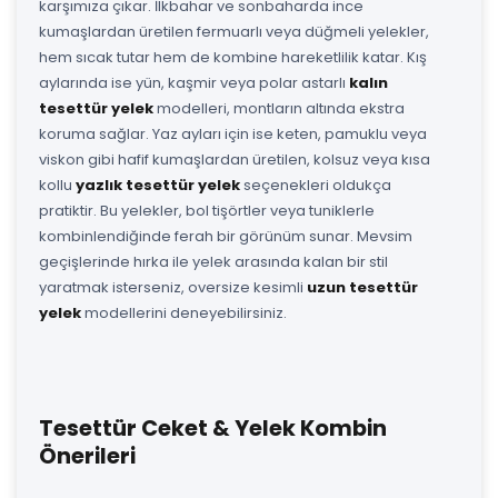
karşımıza çıkar. İlkbahar ve sonbaharda ince
kumaşlardan üretilen fermuarlı veya düğmeli yelekler,
hem sıcak tutar hem de kombine hareketlilik katar. Kış
aylarında ise yün, kaşmir veya polar astarlı
kalın
tesettür yelek
modelleri, montların altında ekstra
koruma sağlar. Yaz ayları için ise keten, pamuklu veya
viskon gibi hafif kumaşlardan üretilen, kolsuz veya kısa
kollu
yazlık tesettür yelek
seçenekleri oldukça
pratiktir. Bu yelekler, bol tişörtler veya tuniklerle
kombinlendiğinde ferah bir görünüm sunar. Mevsim
geçişlerinde hırka ile yelek arasında kalan bir stil
yaratmak isterseniz, oversize kesimli
uzun tesettür
yelek
modellerini deneyebilirsiniz.
Tesettür Ceket & Yelek Kombin
Önerileri