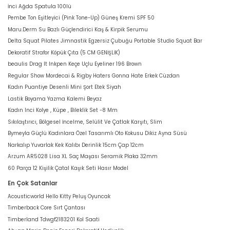
İnci Ağda Spatula 100lü
Pembe Ton Eşitleyici (Pink Tone-Up) Güneş Kremi SPF 50
Maru.Derm Su Bazlı Güçlendirici Kaş & Kirpik Serumu
Delta Squat Pilates Jimnastik Egzersiz Çubuğu Portable Studio Squat Bar
Dekoratif Strafor Köpük Çıta (5 CM GENİŞLİK)
beaulis Drag It Inkpen Keçe Uçlu Eyeliner 196 Brown
Regular Show Mordecai & Rigby Haters Gonna Hate Erkek Cüzdan
Kadın Puantiye Desenli Mini Şort Etek Siyah
Lastik Boyama Yazma Kalemi Beyaz
Kadın Inci Kolye , Küpe , Bileklik Set -8 Mm
Sıkılaştırıcı, Bölgesel İncelme, Selülit Ve Çatlak Karşıtı, Slim
Bymeyla Güçlü Kadınlara Özel Tasarımlı Oto Kokusu Dikiz Ayna Süsü
Narkalıp Yuvarlak Kek Kalıbı Derinlik 15cm Çap 12cm
Arzum AR5028 Lisa XL Saç Maşası Seramik Plaka 32mm
60 Parça 12 Kişilik Çatal Kaşık Seti Hasır Model
En Çok Satanlar
Acousticworld Hello Kitty Peluş Oyuncak
Timberback Core Sırt Çantası
Timberland Tdwgf2183201 Kol Saati