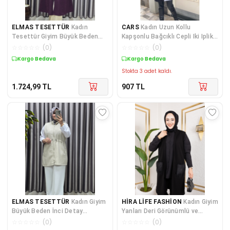
ELMAS TESETTÜR
Kadın
CARS
Kadın Uzun Kollu
Tesettür Giyim Büyük Beden
Kapşonlu Bağcıklı Cepli Iki Iplik
Ottoman Yelek
Ceket
☆
☆
☆
☆
☆
(
0
)
☆
☆
☆
☆
☆
(
0
)
Kargo Bedava
Kargo Bedava
Stokta 3 adet kaldı.
1.724,99
TL
907
TL
ELMAS TESETTÜR
Kadın Giyim
HİRA LİFE FASHİON
Kadın Giyim
Büyük Beden İnci Detay
Yanları Deri Görünümlü ve
Kapitone Yelek
Kapitone Detaylı Cepleri Kürklü
☆
☆
☆
☆
☆
(
0
)
☆
☆
☆
☆
☆
(
0
)
Uzun Yelek