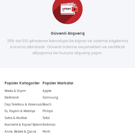
Güvenli Alışveriş
256-bit SSL şifreleme teknolojisi ile kişisel ve ödeme bilgileriniz
koruma altındadır. Güvenli ödeme seçenekleri ve sertifikalı
altyapımız ile huzurla alışveriş yapın.
Popüler Kategoriler
Popüler Markalar
Moda & Giyim
Apple
Elektronik
Samsung
Cep Telefonu & Aksesuar
Bosch
Ev, Yaşam & Mobilya
Philips
Sofra & Mutfak
Tefal
Kozmetik & Kişisel Bakım
Korkmaz
Anne, Bebek & Çocuk
Penti