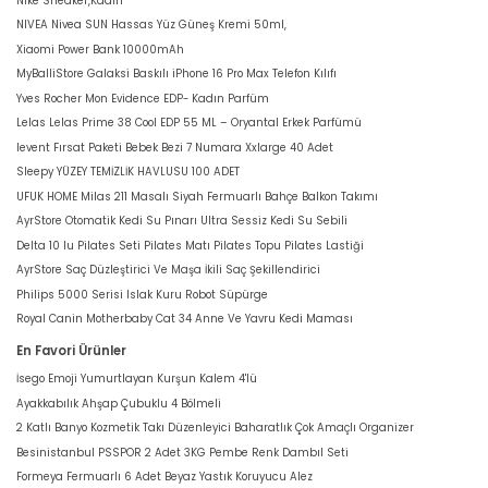
Nike Sneaker,Kadın
NIVEA Nivea SUN Hassas Yüz Güneş Kremi 50ml,
Xiaomi Power Bank 10000mAh
MyBalliStore Galaksi Baskılı iPhone 16 Pro Max Telefon Kılıfı
Yves Rocher Mon Evidence EDP- Kadın Parfüm
Lelas Lelas Prime 38 Cool EDP 55 ML – Oryantal Erkek Parfümü
levent Fırsat Paketi Bebek Bezi 7 Numara Xxlarge 40 Adet
Sleepy YÜZEY TEMİZLİK HAVLUSU 100 ADET
UFUK HOME Milas 211 Masalı Siyah Fermuarlı Bahçe Balkon Takımı
AyrStore Otomatik Kedi Su Pınarı Ultra Sessiz Kedi Su Sebili
Delta 10 lu Pilates Seti Pilates Matı Pilates Topu Pilates Lastiği
AyrStore Saç Düzleştirici Ve Maşa İkili Saç Şekillendirici
Philips 5000 Serisi Islak Kuru Robot Süpürge
Royal Canin Motherbaby Cat 34 Anne Ve Yavru Kedi Maması
En Favori Ürünler
İsego Emoji Yumurtlayan Kurşun Kalem 4'lü
Ayakkabılık Ahşap Çubuklu 4 Bölmeli
2 Katlı Banyo Kozmetik Takı Düzenleyici Baharatlık Çok Amaçlı Organizer
Besinistanbul PSSPOR 2 Adet 3KG Pembe Renk Dambıl Seti
Formeya Fermuarlı 6 Adet Beyaz Yastık Koruyucu Alez