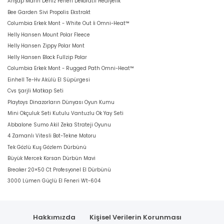
Ahşap Marin Deniz Feneri Dekoratif Hediyelik
Bee Garden Sivi Propolis Ekstrakt
Columbia Erkek Mont - White Out İi Omni-Heat™
Helly Hansen Mount Polar Fleece
Helly Hansen Zippy Polar Mont
Helly Hansen Block Fullzip Polar
Columbia Erkek Mont - Rugged Path Omni-Heat™
Einhell Te-Hv Akülü El Süpürgesi
Cvs Şarjli Matkap Seti
Playtoys Dinazorların Dünyası Oyun Kumu
Mini Okçuluk Seti Kutulu Vantuzlu Ok Yay Seti
Abbalone Sumo Akil Zeka Strateji Oyunu
4 Zamanlı Vitesli Bot-Tekne Motoru
Tek Gözlü Kuş Gözlem Dürbünü
Büyük Mercek Korsan Dürbün Mavi
Breaker 20×50 Ct Profesyonel El Dürbünü
3000 Lümen Güçlü El Feneri Wt-604
Hakkımızda
Kişisel Verilerin Korunması