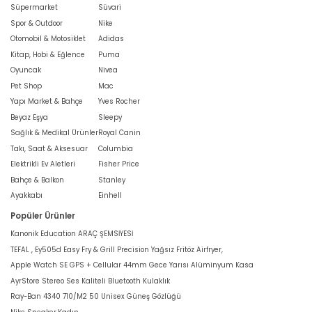
Süpermarket
Süvari
Spor & Outdoor
Nike
Otomobil & Motosiklet
Adidas
Kitap, Hobi & Eğlence
Puma
Oyuncak
Nivea
Pet Shop
Mac
Yapı Market & Bahçe
Yves Rocher
Beyaz Eşya
Sleepy
Sağlık & Medikal Ürünler
Royal Canin
Takı, Saat & Aksesuar
Columbia
Elektrikli Ev Aletleri
Fisher Price
Bahçe & Balkon
Stanley
Ayakkabı
Einhell
Popüler Ürünler
Kanonik Education ARAÇ ŞEMSİYESİ
TEFAL , Ey505d Easy Fry & Grill Precision Yağsız Fritöz Airfryer,
Apple Watch SE GPS + Cellular 44mm Gece Yarısı Alüminyum Kasa
AyrStore Stereo Ses Kaliteli Bluetooth Kulaklık
Ray-Ban 4340 710/M2 50 Unisex Güneş Gözlüğü