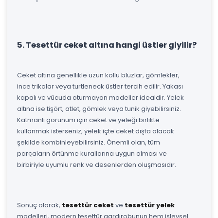
5. Tesettür ceket altına hangi üstler giyilir?
Ceket altına genellikle uzun kollu bluzlar, gömlekler,
ince trikolar veya turtleneck üstler tercih edilir. Yakası
kapalı ve vücuda oturmayan modeller idealdir. Yelek
altına ise tişört, atlet, gömlek veya tunik giyebilirsiniz.
Katmanlı görünüm için ceket ve yeleği birlikte
kullanmak isterseniz, yelek içte ceket dışta olacak
şekilde kombinleyebilirsiniz. Önemli olan, tüm
parçaların örtünme kurallarına uygun olması ve
birbiriyle uyumlu renk ve desenlerden oluşmasıdır.
Sonuç olarak,
tesettür ceket
ve
tesettür yelek
modelleri, modern tesettür gardırobunun hem işlevsel