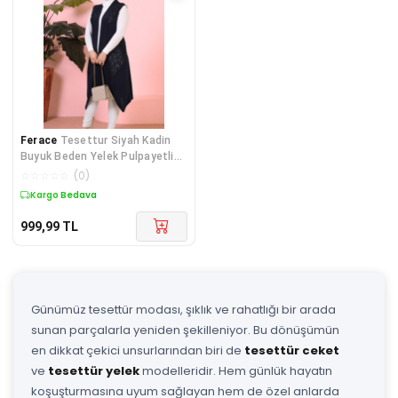
Ferace
Tesettur Siyah Kadin
Buyuk Beden Yelek Pulpayetli
Lacivert
☆
☆
☆
☆
☆
(
0
)
Kargo Bedava
999,99
TL
Günümüz tesettür modası, şıklık ve rahatlığı bir arada
sunan parçalarla yeniden şekilleniyor. Bu dönüşümün
en dikkat çekici unsurlarından biri de
tesettür ceket
ve
tesettür yelek
modelleridir. Hem günlük hayatın
koşuşturmasına uyum sağlayan hem de özel anlarda