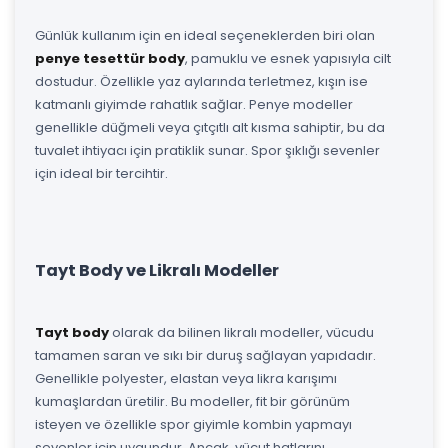
Günlük kullanım için en ideal seçeneklerden biri olan
penye tesettür body
, pamuklu ve esnek yapısıyla cilt
dostudur. Özellikle yaz aylarında terletmez, kışın ise
katmanlı giyimde rahatlık sağlar. Penye modeller
genellikle düğmeli veya çıtçıtlı alt kısma sahiptir, bu da
tuvalet ihtiyacı için pratiklik sunar. Spor şıklığı sevenler
için ideal bir tercihtir.
Tayt Body ve Likralı Modeller
Tayt body
olarak da bilinen likralı modeller, vücudu
tamamen saran ve sıkı bir duruş sağlayan yapıdadır.
Genellikle polyester, elastan veya likra karışımı
kumaşlardan üretilir. Bu modeller, fit bir görünüm
isteyen ve özellikle spor giyimle kombin yapmayı
sevenler için uygundur. Ancak, vücut hatlarını