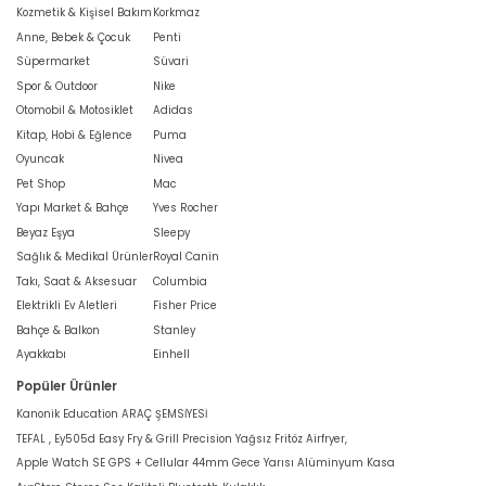
Kozmetik & Kişisel Bakım
Korkmaz
Anne, Bebek & Çocuk
Penti
Süpermarket
Süvari
Spor & Outdoor
Nike
Otomobil & Motosiklet
Adidas
Kitap, Hobi & Eğlence
Puma
Oyuncak
Nivea
Pet Shop
Mac
Yapı Market & Bahçe
Yves Rocher
Beyaz Eşya
Sleepy
Sağlık & Medikal Ürünler
Royal Canin
Takı, Saat & Aksesuar
Columbia
Elektrikli Ev Aletleri
Fisher Price
Bahçe & Balkon
Stanley
Ayakkabı
Einhell
Popüler Ürünler
Kanonik Education ARAÇ ŞEMSİYESİ
TEFAL , Ey505d Easy Fry & Grill Precision Yağsız Fritöz Airfryer,
Apple Watch SE GPS + Cellular 44mm Gece Yarısı Alüminyum Kasa