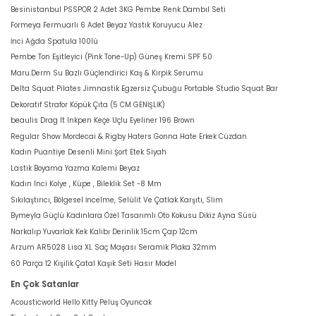
Besinistanbul PSSPOR 2 Adet 3KG Pembe Renk Dambıl Seti
Formeya Fermuarlı 6 Adet Beyaz Yastık Koruyucu Alez
İnci Ağda Spatula 100lü
Pembe Ton Eşitleyici (Pink Tone-Up) Güneş Kremi SPF 50
Maru.Derm Su Bazlı Güçlendirici Kaş & Kirpik Serumu
Delta Squat Pilates Jimnastik Egzersiz Çubuğu Portable Studio Squat Bar
Dekoratif Strafor Köpük Çıta (5 CM GENİŞLİK)
beaulis Drag It Inkpen Keçe Uçlu Eyeliner 196 Brown
Regular Show Mordecai & Rigby Haters Gonna Hate Erkek Cüzdan
Kadın Puantiye Desenli Mini Şort Etek Siyah
Lastik Boyama Yazma Kalemi Beyaz
Kadın Inci Kolye , Küpe , Bileklik Set -8 Mm
Sıkılaştırıcı, Bölgesel İncelme, Selülit Ve Çatlak Karşıtı, Slim
Bymeyla Güçlü Kadınlara Özel Tasarımlı Oto Kokusu Dikiz Ayna Süsü
Narkalıp Yuvarlak Kek Kalıbı Derinlik 15cm Çap 12cm
Arzum AR5028 Lisa XL Saç Maşası Seramik Plaka 32mm
60 Parça 12 Kişilik Çatal Kaşık Seti Hasır Model
En Çok Satanlar
Acousticworld Hello Kitty Peluş Oyuncak