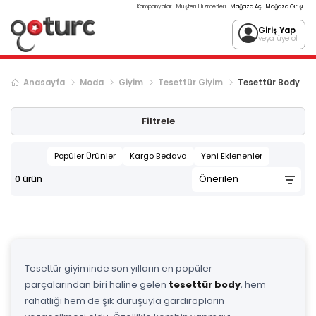
Kampanyalar
Müşteri Hizmetleri
Mağaza Aç
Mağaza Girişi
Giriş Yap
veya üye ol
Anasayfa
Moda
Giyim
Tesettür Giyim
Tesettür Body
Filtrele
Popüler Ürünler
Kargo Bedava
Yeni Eklenenler
0
ürün
Tesettür giyiminde son yılların en popüler
parçalarından biri haline gelen
tesettür body
, hem
rahatlığı hem de şık duruşuyla gardıropların