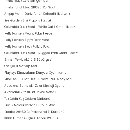
Timberback Core Sırt Çantası
Timberland Tdwgf2183201 Kol Saati
Ahşap Marin Deniz Feneri Dekoratif Hediyelik
Bee Garden Sivi Propolis Ekstrakt
Columbia Erkek Mont - White Out İi Omni-Heat™
Helly Hansen Mount Polar Fleece
Helly Hansen Zippy Polar Mont
Helly Hansen Block Fullzip Polar
Columbia Erkek Mont - Rugged Path Omni-Heat™
Einhell Te-Hv Akülü El Süpürgesi
Cvs Şarjli Matkap Seti
Playtoys Dinazorların Dünyası Oyun Kumu
Mini Okçuluk Seti Kutulu Vantuzlu Ok Yay Seti
Abbalone Sumo Akil Zeka Strateji Oyunu
4 Zamanlı Vitesli Bot-Tekne Motoru
Tek Gözlü Kuş Gözlem Dürbünü
Büyük Mercek Korsan Dürbün Mavi
Breaker 20×50 Ct Profesyonel El Dürbünü
3000 Lümen Güçlü El Feneri Wt-604