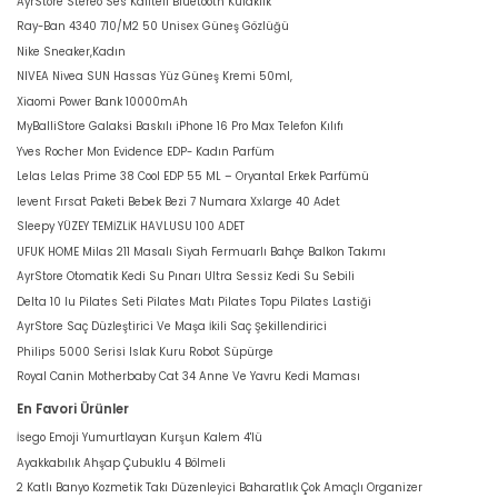
AyrStore Stereo Ses Kaliteli Bluetooth Kulaklık
Ray-Ban 4340 710/M2 50 Unisex Güneş Gözlüğü
Nike Sneaker,Kadın
NIVEA Nivea SUN Hassas Yüz Güneş Kremi 50ml,
Xiaomi Power Bank 10000mAh
MyBalliStore Galaksi Baskılı iPhone 16 Pro Max Telefon Kılıfı
Yves Rocher Mon Evidence EDP- Kadın Parfüm
Lelas Lelas Prime 38 Cool EDP 55 ML – Oryantal Erkek Parfümü
levent Fırsat Paketi Bebek Bezi 7 Numara Xxlarge 40 Adet
Sleepy YÜZEY TEMİZLİK HAVLUSU 100 ADET
UFUK HOME Milas 211 Masalı Siyah Fermuarlı Bahçe Balkon Takımı
AyrStore Otomatik Kedi Su Pınarı Ultra Sessiz Kedi Su Sebili
Delta 10 lu Pilates Seti Pilates Matı Pilates Topu Pilates Lastiği
AyrStore Saç Düzleştirici Ve Maşa İkili Saç Şekillendirici
Philips 5000 Serisi Islak Kuru Robot Süpürge
Royal Canin Motherbaby Cat 34 Anne Ve Yavru Kedi Maması
En Favori Ürünler
İsego Emoji Yumurtlayan Kurşun Kalem 4'lü
Ayakkabılık Ahşap Çubuklu 4 Bölmeli
2 Katlı Banyo Kozmetik Takı Düzenleyici Baharatlık Çok Amaçlı Organizer