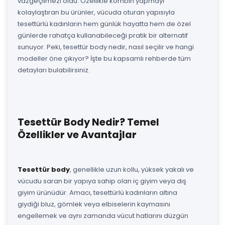
vazgeçilmezi oldu. Özellikle kombin yapmayı
kolaylaştıran bu ürünler, vücuda oturan yapısıyla
tesettürlü kadınların hem günlük hayatta hem de özel
günlerde rahatça kullanabileceği pratik bir alternatif
sunuyor. Peki, tesettür body nedir, nasıl seçilir ve hangi
modeller öne çıkıyor? İşte bu kapsamlı rehberde tüm
detayları bulabilirsiniz.
Tesettür Body Nedir? Temel
Özellikler ve Avantajlar
Tesettür body
, genellikle uzun kollu, yüksek yakalı ve
vücudu saran bir yapıya sahip olan iç giyim veya dış
giyim ürünüdür. Amacı, tesettürlü kadınların altına
giydiği bluz, gömlek veya elbiselerin kaymasını
engellemek ve aynı zamanda vücut hatlarını düzgün