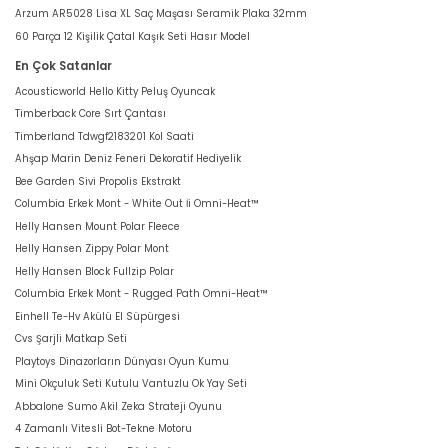
Arzum AR5028 Lisa XL Saç Maşası Seramik Plaka 32mm
60 Parça 12 Kişilik Çatal Kaşık Seti Hasır Model
En Çok Satanlar
Acousticworld Hello Kitty Peluş Oyuncak
Timberback Core Sırt Çantası
Timberland Tdwgf2183201 Kol Saati
Ahşap Marin Deniz Feneri Dekoratif Hediyelik
Bee Garden Sivi Propolis Ekstrakt
Columbia Erkek Mont - White Out İi Omni-Heat™
Helly Hansen Mount Polar Fleece
Helly Hansen Zippy Polar Mont
Helly Hansen Block Fullzip Polar
Columbia Erkek Mont - Rugged Path Omni-Heat™
Einhell Te-Hv Akülü El Süpürgesi
Cvs Şarjli Matkap Seti
Playtoys Dinazorların Dünyası Oyun Kumu
Mini Okçuluk Seti Kutulu Vantuzlu Ok Yay Seti
Abbalone Sumo Akil Zeka Strateji Oyunu
4 Zamanlı Vitesli Bot-Tekne Motoru