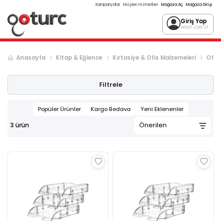
Kampanyalar
Müşteri Hizmetleri
Mağaza Aç
Mağaza Girişi
Giriş Yap
veya üye ol
Anasayfa
Kitap & Eğlence
Kırtasiye & Ofis Malzemeleri
Ofis 
Filtrele
Popüler Ürünler
Kargo Bedava
Yeni Eklenenler
3
ürün