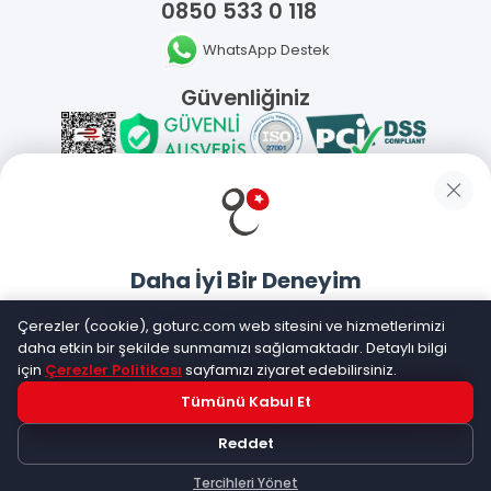
0850 533 0 118
WhatsApp Destek
Güvenliğiniz
Sosyal Medya
Daha İyi Bir Deneyim
Mobil Uygulamalarımız
Goturc mobil uygulamasıyla daha hızlı ve kolay alışveriş
Çerezler (cookie), goturc.com web sitesini ve hizmetlerimizi
yapın
daha etkin bir şekilde sunmamızı sağlamaktadır. Detaylı bilgi
için
Çerezler Politikası
sayfamızı ziyaret edebilirsiniz.
Tümünü Kabul Et
Hemen Dene!
©
2026
Goturc – Her Zaman Daha İyisi Vardır
Reddet
Uygulama yüklüyse açılacak, değilse
Google Play
'e
yönlendirileceksiniz
Tercihleri Yönet