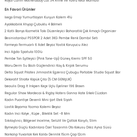
Royal Canin Motherbaby Cat 34 Anne Ve Yavru Kedi Maması
En Favori Ürünler
İsego Emoji Yumurtlayan Kurşun Kalem 4'lü
Ayakkabılık Ahşap Çubuklu 4 Bölmeli
2 Katlı Banyo Kozmetik Takı Düzenleyici Baharatlık Çok Amaçlı Organizer
Besinistanbul PSSPOR 2 Adet 3KG Pembe Renk Dambıl Seti
Formeya Fermuarlı 6 Adet Beyaz Yastık Koruyucu Alez
İnci Ağda Spatula 100lü
Pembe Ton Eşitleyici (Pink Tone-Up) Güneş Kremi SPF 50
Maru.Derm Su Bazlı Güçlendirici Kaş & Kirpik Serumu
Delta Squat Pilates Jimnastik Egzersiz Çubuğu Portable Studio Squat Bar
Dekoratif Strafor Köpük Çıta (5 CM GENİŞLİK)
beaulis Drag It Inkpen Keçe Uçlu Eyeliner 196 Brown
Regular Show Mordecai & Rigby Haters Gonna Hate Erkek Cüzdan
Kadın Puantiye Desenli Mini Şort Etek Siyah
Lastik Boyama Yazma Kalemi Beyaz
Kadın Inci Kolye , Küpe , Bileklik Set -8 Mm
Sıkılaştırıcı, Bölgesel İncelme, Selülit Ve Çatlak Karşıtı, Slim
Bymeyla Güçlü Kadınlara Özel Tasarımlı Oto Kokusu Dikiz Ayna Süsü
Narkalıp Yuvarlak Kek Kalıbı Derinlik 15cm Çap 12cm