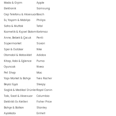
Moda & Giyim
Apple
Elektronik
Samsung
Cep Telefonu & Aksesuar
Bosch
Ev, Yaşam & Mobilya
Philips
Sofra & Mutfak
Tefal
Kozmetik & Kişisel Bakım
Korkmaz
Anne, Bebek & Çocuk
Penti
Süpermarket
Süvari
Spor & Outdoor
Nike
Otomobil & Motosiklet
Adidas
Kitap, Hobi & Eğlence
Puma
Oyuncak
Nivea
Pet Shop
Mac
Yapı Market & Bahçe
Yves Rocher
Beyaz Eşya
Sleepy
Sağlık & Medikal Ürünler
Royal Canin
Takı, Saat & Aksesuar
Columbia
Elektrikli Ev Aletleri
Fisher Price
Bahçe & Balkon
Stanley
Ayakkabı
Einhell