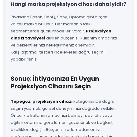
Hangi marka projeksiyon cihazı daha iyidir?
Piyasada Epson, BenQ, Sony, Optoma gibi birçok
kaliteli marka bulunur. Her markanın farklı
segmentlerde güçlü modelleri vardır.
Projeksiyon
cihazı tavsiyesi
alırken bütçenizi, kullanım amacınızı
ve beklentilerinizi netleştirmeniz önemlidir.
Karşılaştırmalı testleri inceleyerek doğru seçimi
yapabilirsiniz.
Sonuç: İhtiyacınıza En Uygun
Projeksiyon Cihazını Seçin
Tepegöz, projeksiyon cihazı
kategorisinde doğru
seçim yapmak, görsel deneyiminizi doğrudan etkiler.
Öncelikle kullanım amacınızı belirleyin; ev, ofis veya
eğitim ortamına göre lümen, çözünürlük ve bağlantı
özellikleri değişir. Bütçenizi zorlamadan en iyi
performansı sunan modeli bulmak için kapsamlı bir