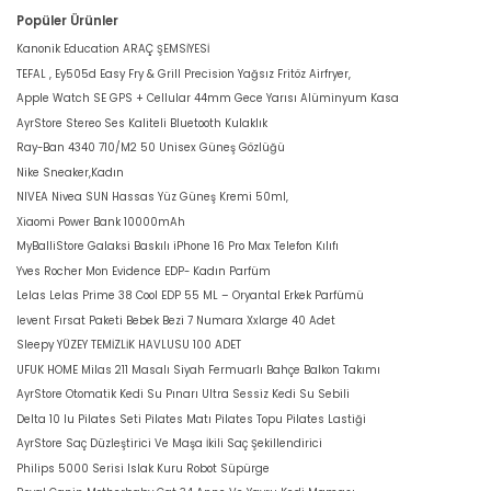
Popüler Ürünler
Kanonik Education ARAÇ ŞEMSİYESİ
TEFAL , Ey505d Easy Fry & Grill Precision Yağsız Fritöz Airfryer,
Apple Watch SE GPS + Cellular 44mm Gece Yarısı Alüminyum Kasa
AyrStore Stereo Ses Kaliteli Bluetooth Kulaklık
Ray-Ban 4340 710/M2 50 Unisex Güneş Gözlüğü
Nike Sneaker,Kadın
NIVEA Nivea SUN Hassas Yüz Güneş Kremi 50ml,
Xiaomi Power Bank 10000mAh
MyBalliStore Galaksi Baskılı iPhone 16 Pro Max Telefon Kılıfı
Yves Rocher Mon Evidence EDP- Kadın Parfüm
Lelas Lelas Prime 38 Cool EDP 55 ML – Oryantal Erkek Parfümü
levent Fırsat Paketi Bebek Bezi 7 Numara Xxlarge 40 Adet
Sleepy YÜZEY TEMİZLİK HAVLUSU 100 ADET
UFUK HOME Milas 211 Masalı Siyah Fermuarlı Bahçe Balkon Takımı
AyrStore Otomatik Kedi Su Pınarı Ultra Sessiz Kedi Su Sebili
Delta 10 lu Pilates Seti Pilates Matı Pilates Topu Pilates Lastiği
AyrStore Saç Düzleştirici Ve Maşa İkili Saç Şekillendirici
Philips 5000 Serisi Islak Kuru Robot Süpürge