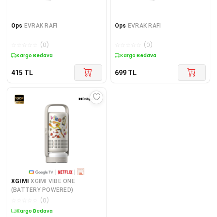
Ops
EVRAK RAFI
Ops
EVRAK RAFI
☆
☆
☆
☆
☆
(
0
)
☆
☆
☆
☆
☆
(
0
)
Kargo Bedava
Kargo Bedava
415
TL
699
TL
XGIMI
XGIMI VIBE ONE
(BATTERY POWERED)
☆
☆
☆
☆
☆
(
0
)
Kargo Bedava