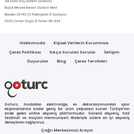
Tek Gözlü Kuş Gözlem Dürbünü
Büyük Mercek Korsan Dürbün Mavi
Breaker 20×50 Ct Profesyonel El Dürbünü
3000 Lümen Güçlü El Feneri Wt-604
Hakkımızda
Kişisel Verilerin Korunması
Çerez Politikası
Sıkça Sorulan Sorular
İletişim
Duyurular
Blog
Çerez Tercihleri
Goturc, modadan elektroniğe, ev dekorasyonundan spor
ekipmanlarına kadar geniş bir ürün yelpazesi sunan Türkiye'nin
önde gelen online alışveriş platformudur. Güvenli alışveriş, hızlı
teslimat ve müşteri memnuniyeti ilkeleriyle sizlere en iyi alışveriş
deneyimini sağlıyoruz.
Çağrı Merkezimizi Arayın