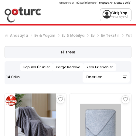
Kampanyalar
Müşteri Hizmetleri
Mağaza Aç
Mağaza Girişi
Giriş Yap
veya üye ol
Anasayfa
Ev & Yaşam
Ev & Mobilya
Ev
Ev Tekstili
Yatak
Filtrele
Popüler Ürünler
Kargo Bedava
Yeni Eklenenler
14
ürün