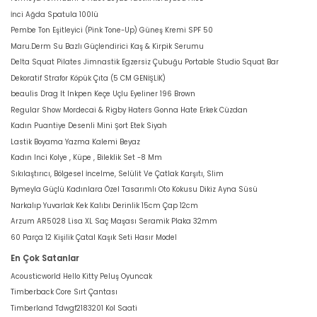
İnci Ağda Spatula 100lü
Pembe Ton Eşitleyici (Pink Tone-Up) Güneş Kremi SPF 50
Maru.Derm Su Bazlı Güçlendirici Kaş & Kirpik Serumu
Delta Squat Pilates Jimnastik Egzersiz Çubuğu Portable Studio Squat Bar
Dekoratif Strafor Köpük Çıta (5 CM GENİŞLİK)
beaulis Drag It Inkpen Keçe Uçlu Eyeliner 196 Brown
Regular Show Mordecai & Rigby Haters Gonna Hate Erkek Cüzdan
Kadın Puantiye Desenli Mini Şort Etek Siyah
Lastik Boyama Yazma Kalemi Beyaz
Kadın Inci Kolye , Küpe , Bileklik Set -8 Mm
Sıkılaştırıcı, Bölgesel İncelme, Selülit Ve Çatlak Karşıtı, Slim
Bymeyla Güçlü Kadınlara Özel Tasarımlı Oto Kokusu Dikiz Ayna Süsü
Narkalıp Yuvarlak Kek Kalıbı Derinlik 15cm Çap 12cm
Arzum AR5028 Lisa XL Saç Maşası Seramik Plaka 32mm
60 Parça 12 Kişilik Çatal Kaşık Seti Hasır Model
En Çok Satanlar
Acousticworld Hello Kitty Peluş Oyuncak
Timberback Core Sırt Çantası
Timberland Tdwgf2183201 Kol Saati