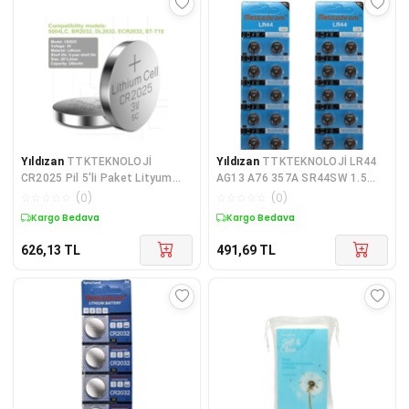
Yıldızan
TTKTEKNOLOJİ
Yıldızan
TTKTEKNOLOJİ LR44
CR2025 Pil 5'li Paket Lityum
AG13 A76 357A SR44SW 1.5
Düğme Pil 3V 2025
Volt Oyuncak Pili 20'li
☆
☆
☆
☆
☆
(
0
)
☆
☆
☆
☆
☆
(
0
)
TTKTEKNOLOJİ 395519
TTKTEKNOLOJİ 395519
Kargo Bedava
Kargo Bedava
626,13
TL
491,69
TL