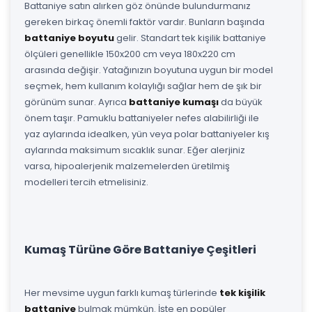
Battaniye satın alırken göz önünde bulundurmanız
gereken birkaç önemli faktör vardır. Bunların başında
battaniye boyutu
gelir. Standart tek kişilik battaniye
ölçüleri genellikle 150x200 cm veya 180x220 cm
arasında değişir. Yatağınızın boyutuna uygun bir model
seçmek, hem kullanım kolaylığı sağlar hem de şık bir
görünüm sunar. Ayrıca
battaniye kumaşı
da büyük
önem taşır. Pamuklu battaniyeler nefes alabilirliği ile
yaz aylarında idealken, yün veya polar battaniyeler kış
aylarında maksimum sıcaklık sunar. Eğer alerjiniz
varsa, hipoalerjenik malzemelerden üretilmiş
modelleri tercih etmelisiniz.
Kumaş Türüne Göre Battaniye Çeşitleri
Her mevsime uygun farklı kumaş türlerinde
tek kişilik
battaniye
bulmak mümkün. İşte en popüler