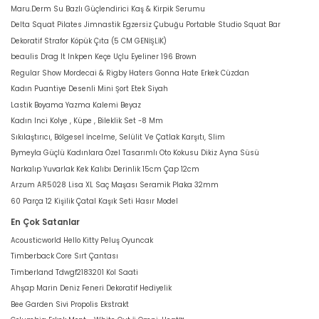
Maru.Derm Su Bazlı Güçlendirici Kaş & Kirpik Serumu
Delta Squat Pilates Jimnastik Egzersiz Çubuğu Portable Studio Squat Bar
Dekoratif Strafor Köpük Çıta (5 CM GENİŞLİK)
beaulis Drag It Inkpen Keçe Uçlu Eyeliner 196 Brown
Regular Show Mordecai & Rigby Haters Gonna Hate Erkek Cüzdan
Kadın Puantiye Desenli Mini Şort Etek Siyah
Lastik Boyama Yazma Kalemi Beyaz
Kadın Inci Kolye , Küpe , Bileklik Set -8 Mm
Sıkılaştırıcı, Bölgesel İncelme, Selülit Ve Çatlak Karşıtı, Slim
Bymeyla Güçlü Kadınlara Özel Tasarımlı Oto Kokusu Dikiz Ayna Süsü
Narkalıp Yuvarlak Kek Kalıbı Derinlik 15cm Çap 12cm
Arzum AR5028 Lisa XL Saç Maşası Seramik Plaka 32mm
60 Parça 12 Kişilik Çatal Kaşık Seti Hasır Model
En Çok Satanlar
Acousticworld Hello Kitty Peluş Oyuncak
Timberback Core Sırt Çantası
Timberland Tdwgf2183201 Kol Saati
Ahşap Marin Deniz Feneri Dekoratif Hediyelik
Bee Garden Sivi Propolis Ekstrakt