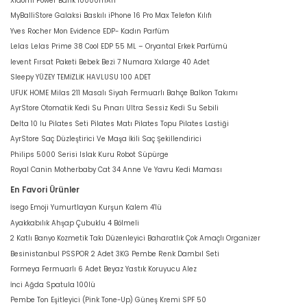
Xiaomi Power Bank 10000mAh
MyBalliStore Galaksi Baskılı iPhone 16 Pro Max Telefon Kılıfı
Yves Rocher Mon Evidence EDP- Kadın Parfüm
Lelas Lelas Prime 38 Cool EDP 55 ML – Oryantal Erkek Parfümü
levent Fırsat Paketi Bebek Bezi 7 Numara Xxlarge 40 Adet
Sleepy YÜZEY TEMİZLİK HAVLUSU 100 ADET
UFUK HOME Milas 211 Masalı Siyah Fermuarlı Bahçe Balkon Takımı
AyrStore Otomatik Kedi Su Pınarı Ultra Sessiz Kedi Su Sebili
Delta 10 lu Pilates Seti Pilates Matı Pilates Topu Pilates Lastiği
AyrStore Saç Düzleştirici Ve Maşa İkili Saç Şekillendirici
Philips 5000 Serisi Islak Kuru Robot Süpürge
Royal Canin Motherbaby Cat 34 Anne Ve Yavru Kedi Maması
En Favori Ürünler
İsego Emoji Yumurtlayan Kurşun Kalem 4'lü
Ayakkabılık Ahşap Çubuklu 4 Bölmeli
2 Katlı Banyo Kozmetik Takı Düzenleyici Baharatlık Çok Amaçlı Organizer
Besinistanbul PSSPOR 2 Adet 3KG Pembe Renk Dambıl Seti
Formeya Fermuarlı 6 Adet Beyaz Yastık Koruyucu Alez
İnci Ağda Spatula 100lü
Pembe Ton Eşitleyici (Pink Tone-Up) Güneş Kremi SPF 50