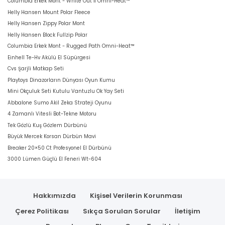
Columbia Erkek Mont - White Out İi Omni-Heat™
Helly Hansen Mount Polar Fleece
Helly Hansen Zippy Polar Mont
Helly Hansen Block Fullzip Polar
Columbia Erkek Mont - Rugged Path Omni-Heat™
Einhell Te-Hv Akülü El Süpürgesi
Cvs Şarjli Matkap Seti
Playtoys Dinazorların Dünyası Oyun Kumu
Mini Okçuluk Seti Kutulu Vantuzlu Ok Yay Seti
Abbalone Sumo Akil Zeka Strateji Oyunu
4 Zamanlı Vitesli Bot-Tekne Motoru
Tek Gözlü Kuş Gözlem Dürbünü
Büyük Mercek Korsan Dürbün Mavi
Breaker 20×50 Ct Profesyonel El Dürbünü
3000 Lümen Güçlü El Feneri Wt-604
Hakkımızda
Kişisel Verilerin Korunması
Çerez Politikası
Sıkça Sorulan Sorular
İletişim