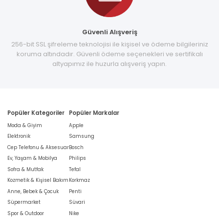
Güvenli Alışveriş
256-bit SSL şifreleme teknolojisi ile kişisel ve ödeme bilgileriniz
koruma altındadır. Güvenli ödeme seçenekleri ve sertifikalı
altyapımız ile huzurla alışveriş yapın.
Popüler Kategoriler
Popüler Markalar
Moda & Giyim
Apple
Elektronik
Samsung
Cep Telefonu & Aksesuar
Bosch
Ev, Yaşam & Mobilya
Philips
Sofra & Mutfak
Tefal
Kozmetik & Kişisel Bakım
Korkmaz
Anne, Bebek & Çocuk
Penti
Süpermarket
Süvari
Spor & Outdoor
Nike