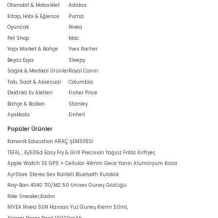
Otomobil & Motosiklet
Adidas
Kitap, Hobi & Eğlence
Puma
Oyuncak
Nivea
Pet Shop
Mac
Yapı Market & Bahçe
Yves Rocher
Beyaz Eşya
Sleepy
Sağlık & Medikal Ürünler
Royal Canin
Takı, Saat & Aksesuar
Columbia
Elektrikli Ev Aletleri
Fisher Price
Bahçe & Balkon
Stanley
Ayakkabı
Einhell
Popüler Ürünler
Kanonik Education ARAÇ ŞEMSİYESİ
TEFAL , Ey505d Easy Fry & Grill Precision Yağsız Fritöz Airfryer,
Apple Watch SE GPS + Cellular 44mm Gece Yarısı Alüminyum Kasa
AyrStore Stereo Ses Kaliteli Bluetooth Kulaklık
Ray-Ban 4340 710/M2 50 Unisex Güneş Gözlüğü
Nike Sneaker,Kadın
NIVEA Nivea SUN Hassas Yüz Güneş Kremi 50ml,