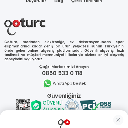
Duyurular
Blog
Çerez Tercihleri
Goturc, modadan elektroniğe, ev dekorasyonundan spor
ekipmanlarına kadar geniş bir ürün yelpazesi sunan Türkiye'nin
önde gelen online alışveriş platformudur. Güvenli alışveriş, hızlı
teslimat ve müşteri memnuniyeti ilkeleriyle sizlere en iyi alışveriş
deneyimini sağlıyoruz.
Çağrı Merkezimizi Arayın
0850 533 0 118
WhatsApp Destek
Güvenliğiniz
Sosyal Medya