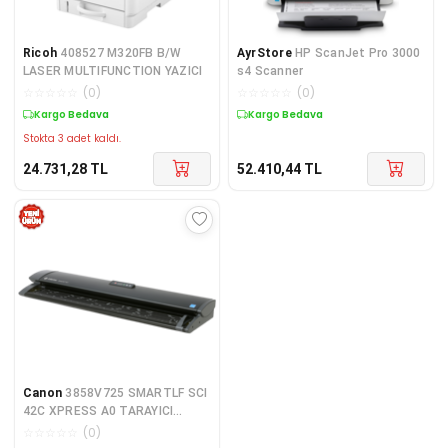
Ricoh
408527 M320FB B/W
AyrStore
HP ScanJet Pro 3000
LASER MULTIFUNCTION YAZICI
s4 Scanner
☆
☆
☆
☆
☆
(
0
)
☆
☆
☆
☆
☆
(
0
)
Kargo Bedava
Kargo Bedava
Stokta 3 adet kaldı.
24.731,28
TL
52.410,44
TL
Canon
3858V725 SMARTLF SCI
42C XPRESS A0 TARAYICI
KOPYALAMA SADECE TARAYICI
☆
☆
☆
☆
☆
(
0
)
ÜNİTESİ RENKLİ