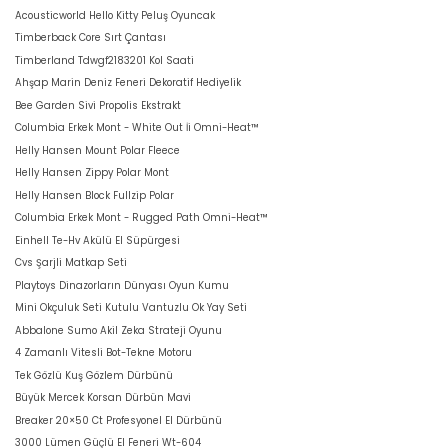
Acousticworld Hello Kitty Peluş Oyuncak
Timberback Core Sırt Çantası
Timberland Tdwgf2183201 Kol Saati
Ahşap Marin Deniz Feneri Dekoratif Hediyelik
Bee Garden Sivi Propolis Ekstrakt
Columbia Erkek Mont - White Out İi Omni-Heat™
Helly Hansen Mount Polar Fleece
Helly Hansen Zippy Polar Mont
Helly Hansen Block Fullzip Polar
Columbia Erkek Mont - Rugged Path Omni-Heat™
Einhell Te-Hv Akülü El Süpürgesi
Cvs Şarjli Matkap Seti
Playtoys Dinazorların Dünyası Oyun Kumu
Mini Okçuluk Seti Kutulu Vantuzlu Ok Yay Seti
Abbalone Sumo Akil Zeka Strateji Oyunu
4 Zamanlı Vitesli Bot-Tekne Motoru
Tek Gözlü Kuş Gözlem Dürbünü
Büyük Mercek Korsan Dürbün Mavi
Breaker 20×50 Ct Profesyonel El Dürbünü
3000 Lümen Güçlü El Feneri Wt-604