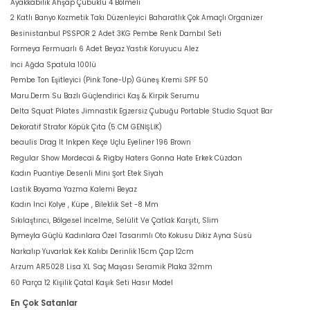
Ayakkabılık Ahşap Çubuklu 4 Bölmeli
2 Katlı Banyo Kozmetik Takı Düzenleyici Baharatlık Çok Amaçlı Organizer
Besinistanbul PSSPOR 2 Adet 3KG Pembe Renk Dambıl Seti
Formeya Fermuarlı 6 Adet Beyaz Yastık Koruyucu Alez
İnci Ağda Spatula 100lü
Pembe Ton Eşitleyici (Pink Tone-Up) Güneş Kremi SPF 50
Maru.Derm Su Bazlı Güçlendirici Kaş & Kirpik Serumu
Delta Squat Pilates Jimnastik Egzersiz Çubuğu Portable Studio Squat Bar
Dekoratif Strafor Köpük Çıta (5 CM GENİŞLİK)
beaulis Drag It Inkpen Keçe Uçlu Eyeliner 196 Brown
Regular Show Mordecai & Rigby Haters Gonna Hate Erkek Cüzdan
Kadın Puantiye Desenli Mini Şort Etek Siyah
Lastik Boyama Yazma Kalemi Beyaz
Kadın Inci Kolye , Küpe , Bileklik Set -8 Mm
Sıkılaştırıcı, Bölgesel İncelme, Selülit Ve Çatlak Karşıtı, Slim
Bymeyla Güçlü Kadınlara Özel Tasarımlı Oto Kokusu Dikiz Ayna Süsü
Narkalıp Yuvarlak Kek Kalıbı Derinlik 15cm Çap 12cm
Arzum AR5028 Lisa XL Saç Maşası Seramik Plaka 32mm
60 Parça 12 Kişilik Çatal Kaşık Seti Hasır Model
En Çok Satanlar