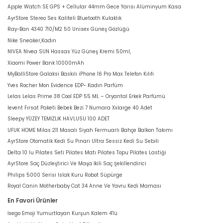
Apple Watch SE GPS + Cellular 44mm Gece Yarısı Alüminyum Kasa
AyrStore Stereo Ses Kaliteli Bluetooth Kulaklık
Ray-Ban 4340 710/M2 50 Unisex Güneş Gözlüğü
Nike Sneaker,Kadın
NIVEA Nivea SUN Hassas Yüz Güneş Kremi 50ml,
Xiaomi Power Bank 10000mAh
MyBalliStore Galaksi Baskılı iPhone 16 Pro Max Telefon Kılıfı
Yves Rocher Mon Evidence EDP- Kadın Parfüm
Lelas Lelas Prime 38 Cool EDP 55 ML – Oryantal Erkek Parfümü
levent Fırsat Paketi Bebek Bezi 7 Numara Xxlarge 40 Adet
Sleepy YÜZEY TEMİZLİK HAVLUSU 100 ADET
UFUK HOME Milas 211 Masalı Siyah Fermuarlı Bahçe Balkon Takımı
AyrStore Otomatik Kedi Su Pınarı Ultra Sessiz Kedi Su Sebili
Delta 10 lu Pilates Seti Pilates Matı Pilates Topu Pilates Lastiği
AyrStore Saç Düzleştirici Ve Maşa İkili Saç Şekillendirici
Philips 5000 Serisi Islak Kuru Robot Süpürge
Royal Canin Motherbaby Cat 34 Anne Ve Yavru Kedi Maması
En Favori Ürünler
İsego Emoji Yumurtlayan Kurşun Kalem 4'lü