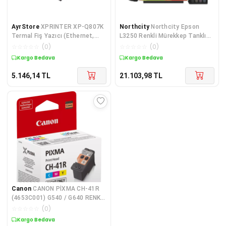
AyrStore
XPRINTER XP-Q807K
Northcity
Northcity Epson
Termal Fiş Yazıcı (Ethernet,
L3250 Renkli Mürekkep Tanklı
USB)
Yazıcı Tarayıcı: Wi-
☆
☆
☆
☆
☆
(
0
)
☆
☆
☆
☆
☆
(
0
)
Kargo Bedava
Kargo Bedava
5.146,14
TL
21.103,98
TL
Canon
CANON PİXMA CH-41R
(4653C001) G540 / G640 RENKLİ
ORJİNAL BASKI KA
☆
☆
☆
☆
☆
(
0
)
Kargo Bedava