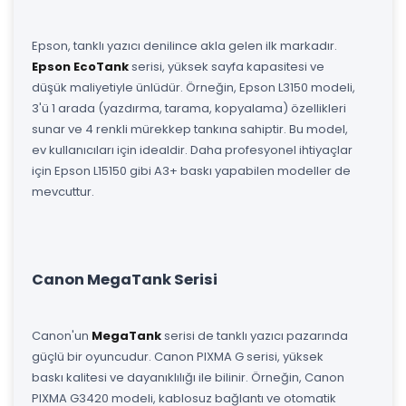
Epson, tanklı yazıcı denilince akla gelen ilk markadır.
Epson EcoTank
serisi, yüksek sayfa kapasitesi ve
düşük maliyetiyle ünlüdür. Örneğin, Epson L3150 modeli,
3'ü 1 arada (yazdırma, tarama, kopyalama) özellikleri
sunar ve 4 renkli mürekkep tankına sahiptir. Bu model,
ev kullanıcıları için idealdir. Daha profesyonel ihtiyaçlar
için Epson L15150 gibi A3+ baskı yapabilen modeller de
mevcuttur.
Canon MegaTank Serisi
Canon'un
MegaTank
serisi de tanklı yazıcı pazarında
güçlü bir oyuncudur. Canon PIXMA G serisi, yüksek
baskı kalitesi ve dayanıklılığı ile bilinir. Örneğin, Canon
PIXMA G3420 modeli, kablosuz bağlantı ve otomatik