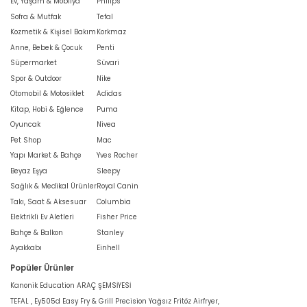
Ev, Yaşam & Mobilya
Philips
Sofra & Mutfak
Tefal
Kozmetik & Kişisel Bakım
Korkmaz
Anne, Bebek & Çocuk
Penti
Süpermarket
Süvari
Spor & Outdoor
Nike
Otomobil & Motosiklet
Adidas
Kitap, Hobi & Eğlence
Puma
Oyuncak
Nivea
Pet Shop
Mac
Yapı Market & Bahçe
Yves Rocher
Beyaz Eşya
Sleepy
Sağlık & Medikal Ürünler
Royal Canin
Takı, Saat & Aksesuar
Columbia
Elektrikli Ev Aletleri
Fisher Price
Bahçe & Balkon
Stanley
Ayakkabı
Einhell
Popüler Ürünler
Kanonik Education ARAÇ ŞEMSİYESİ
TEFAL , Ey505d Easy Fry & Grill Precision Yağsız Fritöz Airfryer,