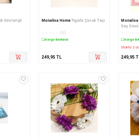
li Gösterişli
Monalisa Home
Figürlü Çocuk Taçı
Monalis
Saç Süsü
☆
☆
☆
☆
☆
(
0
)
☆
☆
☆
☆
☆
Kargo Bedava
Kargo B
Stokta 2 ad
249,95
TL
249,95
T