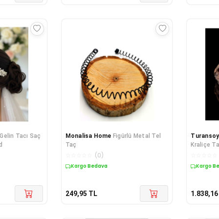
ı Gelin Tacı Saç
Monalisa Home
Figürlü Metal Tel
Turansoy
d
Taç
Kraliçe Ta
☆
☆
☆
☆
☆
(
0
)
☆
☆
☆
☆
☆
Kargo Bedava
Kargo B
249,95
TL
1.838,16