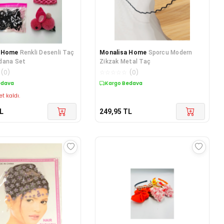
a Home
Renkli Desenli Taç
Monalisa Home
Sporcu Modern
dana Set
Zikzak Metal Taç
(
0
)
☆
☆
☆
☆
☆
(
0
)
edava
Kargo Bedava
et kaldı.
L
249,95
TL