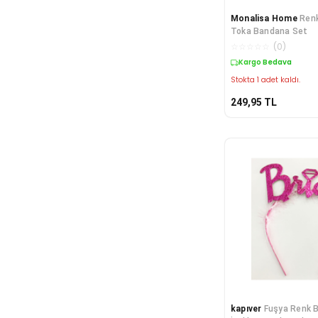
Monalisa Home
Renk
Toka Bandana Set
☆
☆
☆
☆
☆
(
0
)
Kargo Bedava
Stokta 1 adet kaldı.
249,95
TL
kapıver
Fuşya Renk B