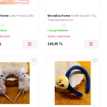
a Home
Lüks Parlak Çoklu
Monalisa Home
Renkli Desenli Taç
Toka Bandana Set
(
0
)
☆
☆
☆
☆
☆
(
0
)
edava
Kargo Bedava
et kaldı.
Stokta 1 adet kaldı.
L
249,95
TL