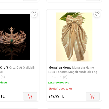
Craft
Orta Çağ Giyilebilir
Monalisa Home
Monalsia Home
cı
Lüks Tasarım Maşalı Kurdelalı Taç
(
0
)
☆
☆
☆
☆
☆
(
0
)
edava
Kargo Bedava
Stokta 1 adet kaldı.
TL
249,95
TL