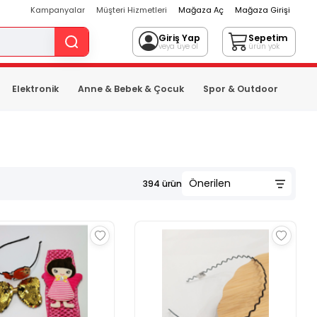
Kampanyalar
Müşteri Hizmetleri
Mağaza Aç
Mağaza Girişi
Giriş Yap
Sepetim
veya üye ol
ürün yok
Elektronik
Anne & Bebek & Çocuk
Spor & Outdoor
394
ürün