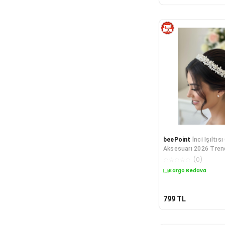
beePoint
İnci Işıltıs
Aksesuarı 2026 Tren
☆
☆
☆
☆
☆
(
0
)
Kargo Bedava
799
TL