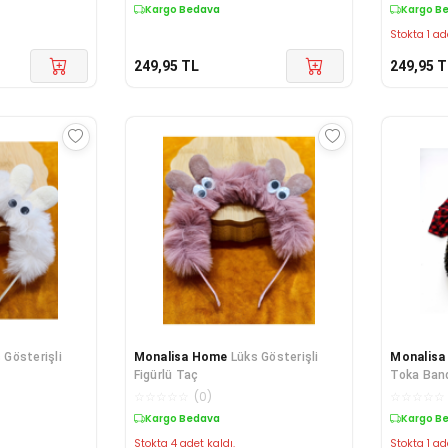
Kargo Bedava
Kargo B
Stokta 1 ad
249,95
TL
249,95
T
 Gösterişli
Monalisa Home
Lüks Gösterişli
Monalis
Figürlü Taç
Toka Ban
☆
☆
☆
☆
☆
(
0
)
☆
☆
☆
☆
☆
Kargo Bedava
Kargo B
Stokta 4 adet kaldı.
Stokta 1 ad