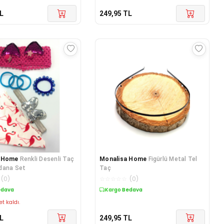
L
249,95
TL
a Home
Renkli Desenli Taç
Monalisa Home
Figürlü Metal Tel
dana Set
Taç
(
0
)
☆
☆
☆
☆
☆
(
0
)
edava
Kargo Bedava
et kaldı.
L
249,95
TL