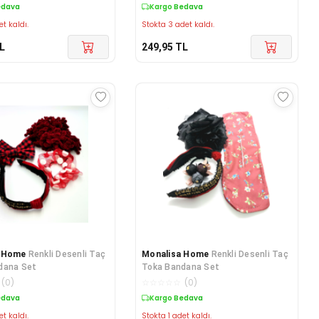
edava
Kargo Bedava
et kaldı.
Stokta 3 adet kaldı.
L
249,95
TL
a Home
Renkli Desenli Taç
Monalisa Home
Renkli Desenli Taç
dana Set
Toka Bandana Set
(
0
)
☆
☆
☆
☆
☆
(
0
)
edava
Kargo Bedava
et kaldı.
Stokta 1 adet kaldı.