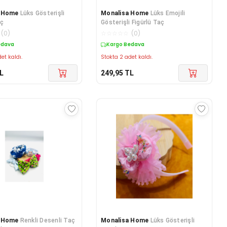
a Home
Lüks Gösterişli
Monalisa Home
Lüks Emojili
aç
Gösterişli Figürlü Taç
(
0
)
☆
☆
☆
☆
☆
(
0
)
edava
Kargo Bedava
et kaldı.
Stokta 2 adet kaldı.
L
249,95
TL
a Home
Renkli Desenli Taç
Monalisa Home
Lüks Gösterişli