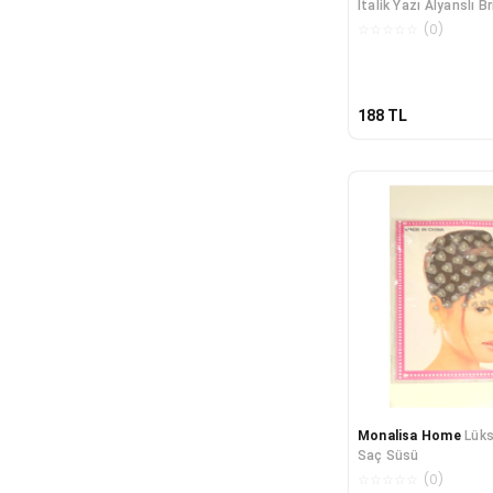
İtalik Yazı Alyanslı B
☆
☆
☆
☆
☆
(
0
)
188
TL
Monalisa Home
Lüks
Saç Süsü
☆
☆
☆
☆
☆
(
0
)