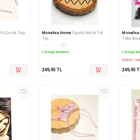
rlü Çocuk Taçı
Monalisa Home
Figürlü Metal Tel
Monalis
Taç
Toka Ban
☆
☆
☆
☆
☆
(
0
)
☆
☆
☆
☆
☆
Kargo Bedava
Kargo B
Stokta 1 ad
249,95
TL
249,95
T