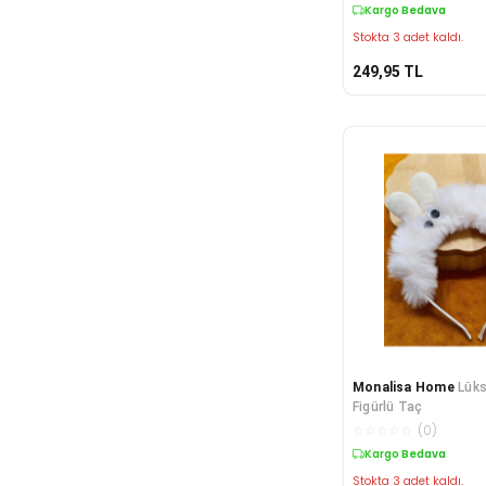
Kargo Bedava
Stokta 3 adet kaldı.
249,95
TL
Monalisa Home
Lüks
Figürlü Taç
☆
☆
☆
☆
☆
(
0
)
Kargo Bedava
Stokta 3 adet kaldı.