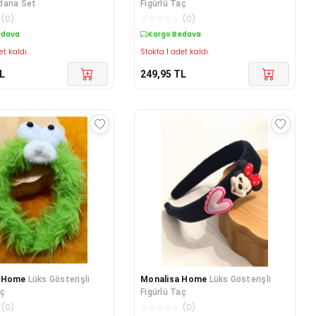
dana Set
Figürlü Taç
(
0
)
☆
☆
☆
☆
☆
(
0
)
edava
Kargo Bedava
et kaldı.
Stokta 1 adet kaldı.
L
249,95
TL
a Home
Lüks Gösterişli
Monalisa Home
Lüks Gösterişli
aç
Figürlü Taç
(
0
)
☆
☆
☆
☆
☆
(
0
)