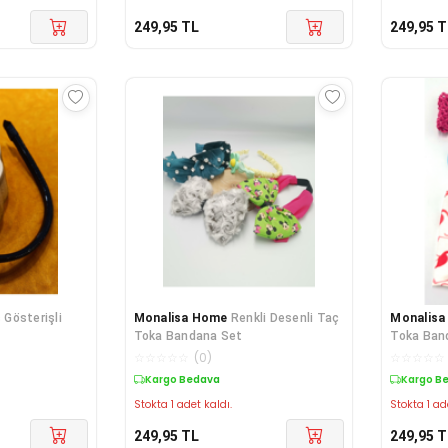
249,95
TL
249,95
T
 Gösterişli
Monalisa Home
Renkli Desenli Taç
Monalis
Toka Bandana Set
Toka Ban
☆
☆
☆
☆
☆
(
0
)
☆
☆
☆
☆
☆
Kargo Bedava
Kargo B
Stokta 1 adet kaldı.
Stokta 1 ad
249,95
TL
249,95
T