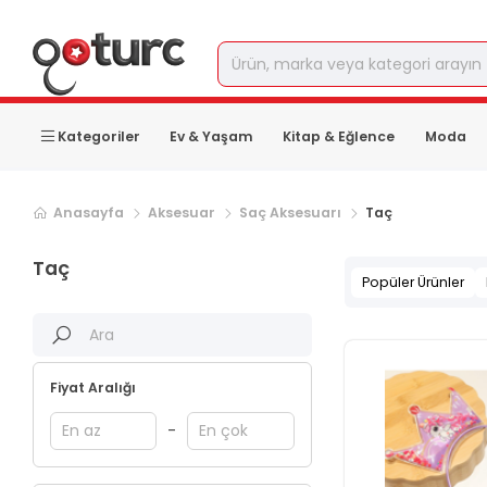
Kategoriler
Ev & Yaşam
Kitap & Eğlence
Moda
Sonraki ürün sayfası, sayfa
2
Anasayfa
Aksesuar
Saç Aksesuarı
Taç
Taç
Popüler Ürünler
Fiyat Aralığı
-