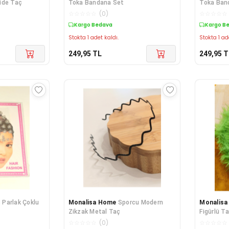
ride Taç
Toka Bandana Set
Toka Ban
☆
☆
☆
☆
☆
(
0
)
☆
☆
☆
☆
☆
Kargo Bedava
Kargo B
Stokta 1 adet kaldı.
Stokta 1 ad
249,95
TL
249,95
T
 Parlak Çoklu
Monalisa Home
Sporcu Modern
Monalis
Zikzak Metal Taç
Figürlü T
☆
☆
☆
☆
☆
(
0
)
☆
☆
☆
☆
☆