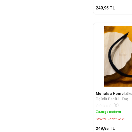
249,95
TL
Monalisa Home
Lüks
Figürlü Parıltılı Taç
☆
☆
☆
☆
☆
(
0
)
Kargo Bedava
Stokta 5 adet kaldı.
249,95
TL