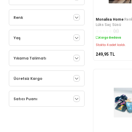
Renk
Monalisa Home
Renk
Lüks Saç Süsü
☆
☆
☆
☆
☆
(
0
)
Yaş
Kargo Bedava
Stokta 4 adet kaldı.
249,95
TL
Yıkama Talimatı
Ücretsiz Kargo
Satıcı Puanı