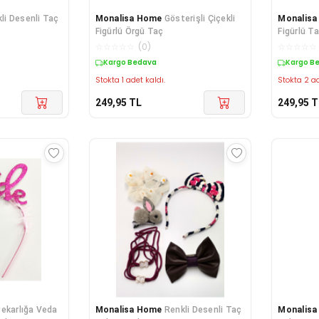
li Desenli Taç
Monalisa Home
Gösterişli Çiçekli
Monalis
Figürlü Örgü Taç
Figürlü T
☆
☆
☆
☆
☆
(
0
)
☆
☆
☆
☆
☆
Kargo Bedava
Kargo B
Stokta 1 adet kaldı.
Stokta 2 ad
249,95
TL
249,95
T
ekarlığa Veda
Monalisa Home
Renkli Desenli Taç
Monalis