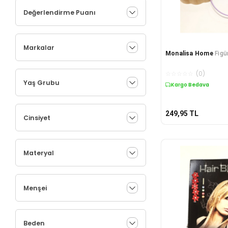
Değerlendirme Puanı
Markalar
Monalisa Home
Figü
☆
☆
☆
☆
☆
(
0
)
Yaş Grubu
Kargo Bedava
249,95
TL
Cinsiyet
Materyal
Menşei
Beden