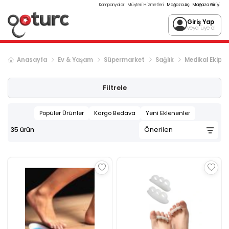
Kampanyalar
Müşteri Hizmetleri
Mağaza Aç
Mağaza Girişi
Giriş Yap
veya üye ol
Anasayfa
Ev & Yaşam
Süpermarket
Sağlık
Medikal Ekip
Filtrele
Popüler Ürünler
Kargo Bedava
Yeni Eklenenler
35
ürün