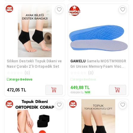
Silikon Destekli Topuk Dikeni ve
GAMELU
Gamelu MOSTM900GR
Nasır Çorabı 2'li Ortopedik Set
Gri Unisex Memory Foam Visco
Spor Ayakkabı Orto
☆
☆
☆
☆
☆
(
0
)
☆
☆
☆
☆
☆
(
0
)
Kargo Bedava
Kargo Bedava
449,88
TL
472,05
TL
%
10
499,99
TL