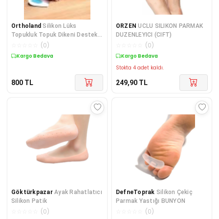
Ortholand
Silikon Lüks
ORZEN
UCLU SILIKON PARMAK
Topukluk Topuk Dikeni Destekli
DUZENLEYICI (CIFT)
Ml-0429
☆
☆
☆
☆
☆
(
0
)
☆
☆
☆
☆
☆
(
0
)
Kargo Bedava
Kargo Bedava
Stokta 4 adet kaldı.
800
TL
249,90
TL
Göktürkpazar
Ayak Rahatlatıcı
DefneToprak
Silikon Çekiç
Silikon Patik
Parmak Yastığı BUNYON
☆
☆
☆
☆
☆
(
0
)
☆
☆
☆
☆
☆
(
0
)