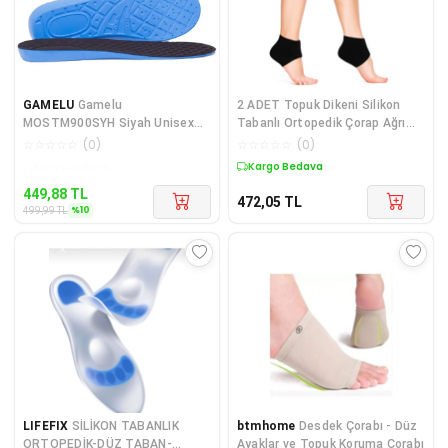
GAMELU
Gamelu
2 ADET Topuk Dikeni Silikon
MOSTM900SYH Siyah Unisex
Tabanlı Ortopedik Çorap Ağrı
Memory Foam Visco Spor
Azaltıcı Çatlak Nasır Ayak
☆
☆
☆
☆
☆
(
0
)
☆
☆
☆
☆
☆
(
0
)
Ayakkabı O
Destek Çorapları
Kargo Bedava
Kargo Bedava
449,88
TL
472,05
TL
%
10
499,99
TL
LIFEFIX
SİLİKON TABANLIK
btmhome
Desdek Çorabı - Düz
ORTOPEDİK-DÜZ TABAN-
Ayaklar ve Topuk Koruma Çorabı