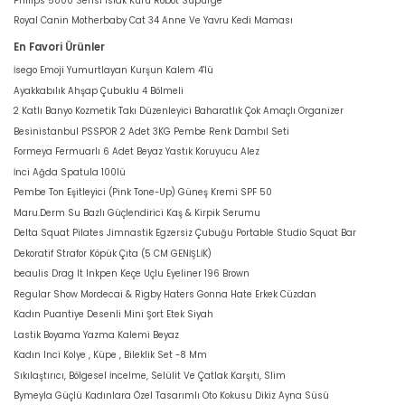
Philips 5000 Serisi Islak Kuru Robot Süpürge
Royal Canin Motherbaby Cat 34 Anne Ve Yavru Kedi Maması
En Favori Ürünler
İsego Emoji Yumurtlayan Kurşun Kalem 4'lü
Ayakkabılık Ahşap Çubuklu 4 Bölmeli
2 Katlı Banyo Kozmetik Takı Düzenleyici Baharatlık Çok Amaçlı Organizer
Besinistanbul PSSPOR 2 Adet 3KG Pembe Renk Dambıl Seti
Formeya Fermuarlı 6 Adet Beyaz Yastık Koruyucu Alez
İnci Ağda Spatula 100lü
Pembe Ton Eşitleyici (Pink Tone-Up) Güneş Kremi SPF 50
Maru.Derm Su Bazlı Güçlendirici Kaş & Kirpik Serumu
Delta Squat Pilates Jimnastik Egzersiz Çubuğu Portable Studio Squat Bar
Dekoratif Strafor Köpük Çıta (5 CM GENİŞLİK)
beaulis Drag It Inkpen Keçe Uçlu Eyeliner 196 Brown
Regular Show Mordecai & Rigby Haters Gonna Hate Erkek Cüzdan
Kadın Puantiye Desenli Mini Şort Etek Siyah
Lastik Boyama Yazma Kalemi Beyaz
Kadın Inci Kolye , Küpe , Bileklik Set -8 Mm
Sıkılaştırıcı, Bölgesel İncelme, Selülit Ve Çatlak Karşıtı, Slim
Bymeyla Güçlü Kadınlara Özel Tasarımlı Oto Kokusu Dikiz Ayna Süsü