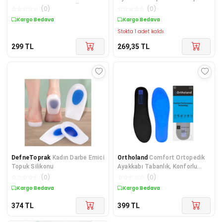
TOPUK DİKENİ-AYAK AĞRISI S-
☆
☆
☆
☆
☆
(
0
)
☆
☆
☆
☆
☆
(
0
)
M-L-XL-2XL
Kargo Bedava
Kargo Bedava
Stokta 1 adet kaldı.
299
TL
269,35
TL
DefneToprak
Kadın Darbe Emici
Ortholand
Comfort Ortopedik
Topuk Silikonu
Ayakkabı Tabanlık, Konforlu
Ayakkabı Tabanı, Ayakkabı İçi
☆
☆
☆
☆
☆
(
0
)
☆
☆
☆
☆
☆
(
0
)
Tabanlık, Erkek Kadın
Kargo Bedava
Kargo Bedava
374
TL
399
TL