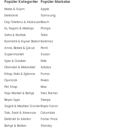
Popüler Kategoriler
Popüler Markalar
Moda & Giyim
Apple
Elektronik
Samsung
Cep Telefonu & Aksesuar
Bosch
Ev, Yaşam & Mobilya
Philips
Sofra & Mutfak
Tefal
Kozmetik & Kişisel Bakım
Korkmaz
Anne, Bebek & Çocuk
Penti
Süpermarket
Süvari
Spor & Outdoor
Nike
Otomobil & Motosiklet
Adidas
Kitap, Hobi & Eğlence
Puma
Oyuncak
Nivea
Pet Shop
Mac
Yapı Market & Bahçe
Yves Rocher
Beyaz Eşya
Sleepy
Sağlık & Medikal Ürünler
Royal Canin
Takı, Saat & Aksesuar
Columbia
Elektrikli Ev Aletleri
Fisher Price
Bahçe & Balkon
Stanley