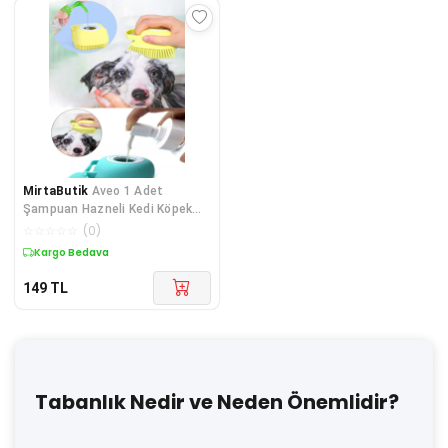
MirtaButik
Aveo 1 Adet
Şampuan Hazneli Kedi Köpek
Yıkama Kesesi
☆
☆
☆
☆
☆
(
0
)
Kargo Bedava
149
TL
Tabanlık Nedir ve Neden Önemlidir?