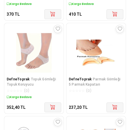
Tabanlık
Kargo Bedava
Kargo Bedava
370
TL
410
TL
DefneToprak
Topuk Gömleği
DefneToprak
Parmak Gömleği
Topuk Koruyucu
5 Parmak Kapatan
☆
☆
☆
☆
☆
(
0
)
☆
☆
☆
☆
☆
(
0
)
Kargo Bedava
352,40
TL
237,20
TL