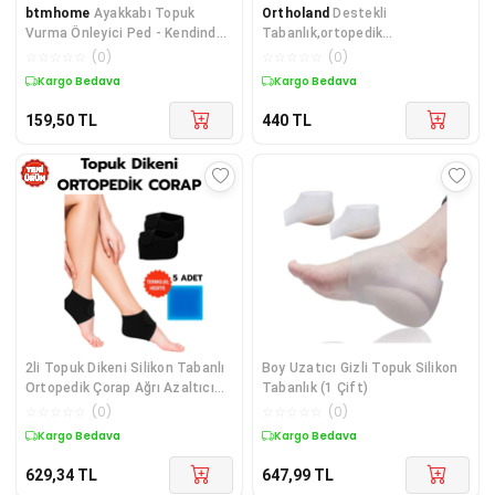
btmhome
Ayakkabı Topuk
Ortholand
Destekli
Vurma Önleyici Ped - Kendinden
Tabanlık,ortopedik
Yapışkanlı, Kaydırmaz Taban
Tabanlık,konforlu
☆
☆
☆
☆
☆
(
0
)
☆
☆
☆
☆
☆
(
0
)
Destekli 1 Çift
Tabanlık,ayakkabı
Kargo Bedava
Kargo Bedava
Tabanlığı,erkek,kadın,dream Ark
159,50
TL
440
TL
2li Topuk Dikeni Silikon Tabanlı
Boy Uzatıcı Gizli Topuk Silikon
Ortopedik Çorap Ağrı Azaltıcı
Tabanlık (1 Çift)
Çatlak Nasır Ayak Destek
☆
☆
☆
☆
☆
(
0
)
☆
☆
☆
☆
☆
(
0
)
Çorapları
Kargo Bedava
Kargo Bedava
629,34
TL
647,99
TL