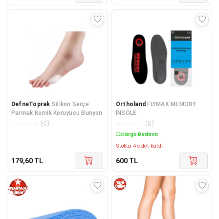
DefneToprak
Silikon Serçe
Ortholand
FLYMAX MEMORY
Parmak Kemik Koruyucu Bunyon
INSOLE
☆
☆
☆
☆
☆
(
0
)
☆
☆
☆
☆
☆
(
0
)
Kargo Bedava
Stokta 4 adet kaldı.
179,60
TL
600
TL