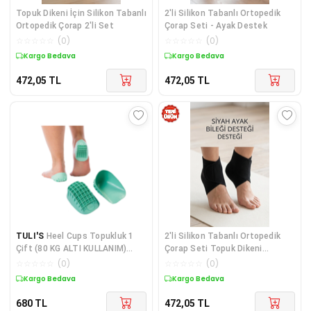
Topuk Dikeni İçin Silikon Tabanlı
2'li Silikon Tabanlı Ortopedik
Ortopedik Çorap 2'li Set
Çorap Seti - Ayak Destek
☆
☆
☆
☆
☆
(
0
)
☆
☆
☆
☆
☆
(
0
)
Kargo Bedava
Kargo Bedava
472,05
TL
472,05
TL
TULI'S
Heel Cups Topukluk 1
2'li Silikon Tabanlı Ortopedik
Çift (80 KG ALTI KULLANIM)
Çorap Seti Topuk Dikeni
Medium (REGULAR) Boy
Destekli
☆
☆
☆
☆
☆
(
0
)
☆
☆
☆
☆
☆
(
0
)
Kargo Bedava
Kargo Bedava
680
TL
472,05
TL