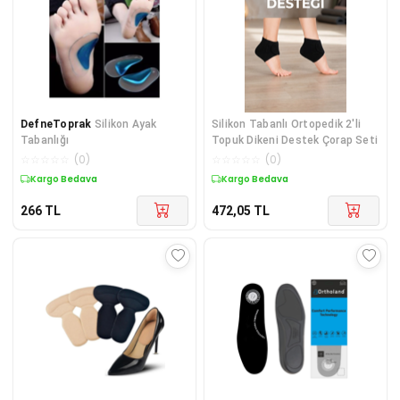
DefneToprak
Silikon Ayak
Silikon Tabanlı Ortopedik 2'li
Tabanlığı
Topuk Dikeni Destek Çorap Seti
☆
☆
☆
☆
☆
(
0
)
☆
☆
☆
☆
☆
(
0
)
Kargo Bedava
Kargo Bedava
266
TL
472,05
TL