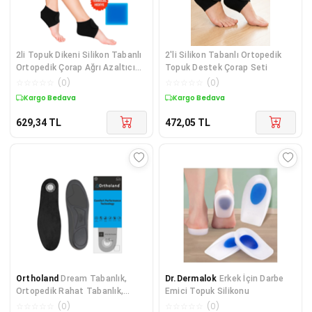
2li Topuk Dikeni Silikon Tabanlı
2'li Silikon Tabanlı Ortopedik
Ortopedik Çorap Ağrı Azaltıcı
Topuk Destek Çorap Seti
Çatlak Nasır Ayak Destek
☆
☆
☆
☆
☆
(
0
)
☆
☆
☆
☆
☆
(
0
)
Çorapları
Kargo Bedava
Kargo Bedava
629,34
TL
472,05
TL
Ortholand
Dream Tabanlık,
Dr.Dermalok
Erkek İçin Darbe
Ortopedik Rahat Tabanlık,
Emici Topuk Silikonu
Yumuşak Topuk Destekli
☆
☆
☆
☆
☆
(
0
)
☆
☆
☆
☆
☆
(
0
)