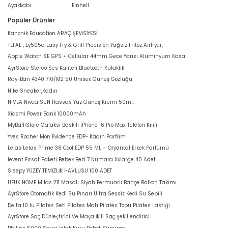
Ayakkabı
Einhell
Popüler Ürünler
Kanonik Education ARAÇ ŞEMSİYESİ
TEFAL , Ey505d Easy Fry & Grill Precision Yağsız Fritöz Airfryer,
Apple Watch SE GPS + Cellular 44mm Gece Yarısı Alüminyum Kasa
AyrStore Stereo Ses Kaliteli Bluetooth Kulaklık
Ray-Ban 4340 710/M2 50 Unisex Güneş Gözlüğü
Nike Sneaker,Kadın
NIVEA Nivea SUN Hassas Yüz Güneş Kremi 50ml,
Xiaomi Power Bank 10000mAh
MyBalliStore Galaksi Baskılı iPhone 16 Pro Max Telefon Kılıfı
Yves Rocher Mon Evidence EDP- Kadın Parfüm
Lelas Lelas Prime 38 Cool EDP 55 ML – Oryantal Erkek Parfümü
levent Fırsat Paketi Bebek Bezi 7 Numara Xxlarge 40 Adet
Sleepy YÜZEY TEMİZLİK HAVLUSU 100 ADET
UFUK HOME Milas 211 Masalı Siyah Fermuarlı Bahçe Balkon Takımı
AyrStore Otomatik Kedi Su Pınarı Ultra Sessiz Kedi Su Sebili
Delta 10 lu Pilates Seti Pilates Matı Pilates Topu Pilates Lastiği
AyrStore Saç Düzleştirici Ve Maşa İkili Saç Şekillendirici