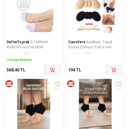
DefneToprak
5 PARMAK
CansVera
Ayakkabı Topuk
KORUYUCULU SİLİKON
Vurma Önleyici Pad 6 mm.
☆
☆
☆
☆
☆
(
0
)
☆
☆
☆
☆
☆
(
0
)
Kargo Bedava
568,40
TL
194
TL