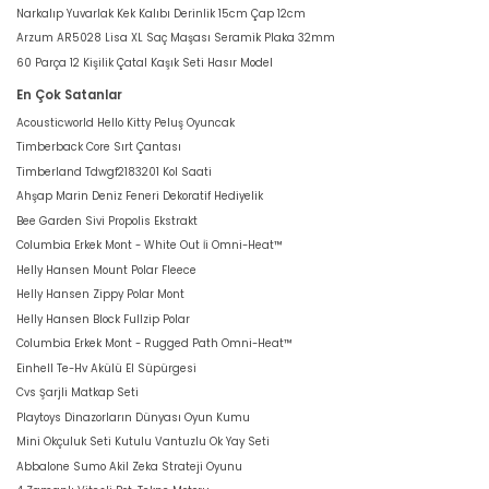
Narkalıp Yuvarlak Kek Kalıbı Derinlik 15cm Çap 12cm
Arzum AR5028 Lisa XL Saç Maşası Seramik Plaka 32mm
60 Parça 12 Kişilik Çatal Kaşık Seti Hasır Model
En Çok Satanlar
Acousticworld Hello Kitty Peluş Oyuncak
Timberback Core Sırt Çantası
Timberland Tdwgf2183201 Kol Saati
Ahşap Marin Deniz Feneri Dekoratif Hediyelik
Bee Garden Sivi Propolis Ekstrakt
Columbia Erkek Mont - White Out İi Omni-Heat™
Helly Hansen Mount Polar Fleece
Helly Hansen Zippy Polar Mont
Helly Hansen Block Fullzip Polar
Columbia Erkek Mont - Rugged Path Omni-Heat™
Einhell Te-Hv Akülü El Süpürgesi
Cvs Şarjli Matkap Seti
Playtoys Dinazorların Dünyası Oyun Kumu
Mini Okçuluk Seti Kutulu Vantuzlu Ok Yay Seti
Abbalone Sumo Akil Zeka Strateji Oyunu