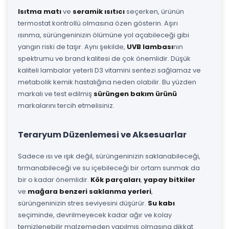
Isıtma matı
ve
seramik ısıtıcı
seçerken, ürünün
termostat kontrollü olmasına özen gösterin. Aşırı
ısınma, sürüngeninizin ölümüne yol açabileceği gibi
yangın riski de taşır. Aynı şekilde,
UVB lambası
nın
spektrumu ve brand kalitesi de çok önemlidir. Düşük
kaliteli lambalar yeterli D3 vitamini sentezi sağlamaz ve
metabolik kemik hastalığına neden olabilir. Bu yüzden
markalı ve test edilmiş
sürüngen bakım ürünü
markalarını tercih etmelisiniz.
Teraryum Düzenlemesi ve Aksesuarlar
Sadece ısı ve ışık değil, sürüngeninizin saklanabileceği,
tırmanabileceği ve su içebileceği bir ortam sunmak da
bir o kadar önemlidir.
Kök parçaları
,
yapay bitkiler
ve
mağara benzeri saklanma yerleri
,
sürüngeninizin stres seviyesini düşürür.
Su kabı
seçiminde, devrilmeyecek kadar ağır ve kolay
temizlenebilir malzemeden yapılmış olmasına dikkat