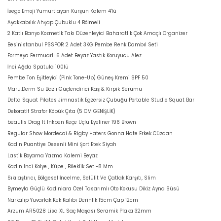
İsego Emoji Yumurtlayan Kurşun Kalem 4'lü
Ayakkabılık Ahşap Çubuklu 4 Bölmeli
2 Katlı Banyo Kozmetik Takı Düzenleyici Baharatlık Çok Amaçlı Organizer
Besinistanbul PSSPOR 2 Adet 3KG Pembe Renk Dambıl Seti
Formeya Fermuarlı 6 Adet Beyaz Yastık Koruyucu Alez
İnci Ağda Spatula 100lü
Pembe Ton Eşitleyici (Pink Tone-Up) Güneş Kremi SPF 50
Maru.Derm Su Bazlı Güçlendirici Kaş & Kirpik Serumu
Delta Squat Pilates Jimnastik Egzersiz Çubuğu Portable Studio Squat Bar
Dekoratif Strafor Köpük Çıta (5 CM GENİŞLİK)
beaulis Drag It Inkpen Keçe Uçlu Eyeliner 196 Brown
Regular Show Mordecai & Rigby Haters Gonna Hate Erkek Cüzdan
Kadın Puantiye Desenli Mini Şort Etek Siyah
Lastik Boyama Yazma Kalemi Beyaz
Kadın Inci Kolye , Küpe , Bileklik Set -8 Mm
Sıkılaştırıcı, Bölgesel İncelme, Selülit Ve Çatlak Karşıtı, Slim
Bymeyla Güçlü Kadınlara Özel Tasarımlı Oto Kokusu Dikiz Ayna Süsü
Narkalıp Yuvarlak Kek Kalıbı Derinlik 15cm Çap 12cm
Arzum AR5028 Lisa XL Saç Maşası Seramik Plaka 32mm