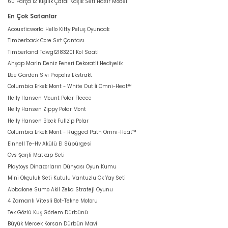
60 Parça 12 Kişilik Çatal Kaşık Seti Hasır Model
En Çok Satanlar
Acousticworld Hello Kitty Peluş Oyuncak
Timberback Core Sırt Çantası
Timberland Tdwgf2183201 Kol Saati
Ahşap Marin Deniz Feneri Dekoratif Hediyelik
Bee Garden Sivi Propolis Ekstrakt
Columbia Erkek Mont - White Out İi Omni-Heat™
Helly Hansen Mount Polar Fleece
Helly Hansen Zippy Polar Mont
Helly Hansen Block Fullzip Polar
Columbia Erkek Mont - Rugged Path Omni-Heat™
Einhell Te-Hv Akülü El Süpürgesi
Cvs Şarjli Matkap Seti
Playtoys Dinazorların Dünyası Oyun Kumu
Mini Okçuluk Seti Kutulu Vantuzlu Ok Yay Seti
Abbalone Sumo Akil Zeka Strateji Oyunu
4 Zamanlı Vitesli Bot-Tekne Motoru
Tek Gözlü Kuş Gözlem Dürbünü
Büyük Mercek Korsan Dürbün Mavi