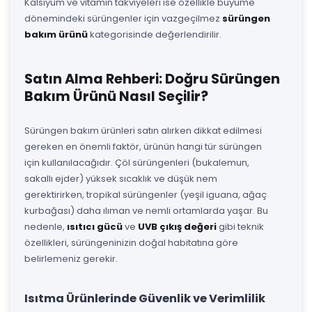
Kalsiyum ve vitamin takviyeleri ise özellikle büyüme
dönemindeki sürüngenler için vazgeçilmez
sürüngen
bakım ürünü
kategorisinde değerlendirilir.
Satın Alma Rehberi: Doğru Sürüngen
Bakım Ürünü Nasıl Seçilir?
Sürüngen bakım ürünleri satın alırken dikkat edilmesi
gereken en önemli faktör, ürünün hangi tür sürüngen
için kullanılacağıdır. Çöl sürüngenleri (bukalemun,
sakallı ejder) yüksek sıcaklık ve düşük nem
gerektirirken, tropikal sürüngenler (yeşil iguana, ağaç
kurbağası) daha ılıman ve nemli ortamlarda yaşar. Bu
nedenle,
ısıtıcı gücü
ve
UVB çıkış değeri
gibi teknik
özellikleri, sürüngeninizin doğal habitatına göre
belirlemeniz gerekir.
Isıtma Ürünlerinde Güvenlik ve Verimlilik