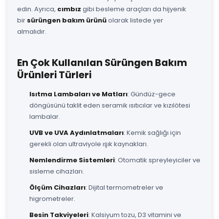
edin. Ayrıca,
cımbız
gibi besleme araçları da hijyenik
bir
sürüngen bakım ürünü
olarak listede yer
almalıdır.
En Çok Kullanılan Sürüngen Bakım
Ürünleri Türleri
Isıtma Lambaları ve Matları
: Gündüz-gece
döngüsünü taklit eden seramik ısıtıcılar ve kızılötesi
lambalar.
UVB ve UVA Aydınlatmaları
: Kemik sağlığı için
gerekli olan ultraviyole ışık kaynakları.
Nemlendirme Sistemleri
: Otomatik spreyleyiciler ve
sisleme cihazları.
Ölçüm Cihazları
: Dijital termometreler ve
higrometreler.
Besin Takviyeleri
: Kalsiyum tozu, D3 vitamini ve