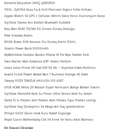
Kanonik Education ARAÇ ŞEMSİYESİ
TEFAL , Ey505d Easy Fry & Grill Precision Yağsız Fritöz Airfryer,
Apple Watch SE GPS + Cellular 44mm Gece Yarısı Alüminyum Kasa
AyrStore Stereo Ses Kaliteli Bluetooth Kulaklık
Ray-Ban 4340 710/M2 50 Unisex Güneş Gözlüğü
Nike Sneaker,Kadın
NIVEA Nivea SUN Hassas Yüz Güneş Kremi 50ml,
Xiaomi Power Bank 10000mAh
MyBalliStore Galaksi Baskılı iPhone 16 Pro Max Telefon Kılıfı
Yves Rocher Mon Evidence EDP- Kadın Parfüm
Lelas Lelas Prime 38 Cool EDP 55 ML – Oryantal Erkek Parfümü
levent Fırsat Paketi Bebek Bezi 7 Numara Xxlarge 40 Adet
Sleepy YÜZEY TEMİZLİK HAVLUSU 100 ADET
UFUK HOME Milas 211 Masalı Siyah Fermuarlı Bahçe Balkon Takımı
AyrStore Otomatik Kedi Su Pınarı Ultra Sessiz Kedi Su Sebili
Delta 10 lu Pilates Seti Pilates Matı Pilates Topu Pilates Lastiği
AyrStore Saç Düzleştirici Ve Maşa İkili Saç Şekillendirici
Philips 5000 Serisi Islak Kuru Robot Süpürge
Royal Canin Motherbaby Cat 34 Anne Ve Yavru Kedi Maması
En Favori Ürünler