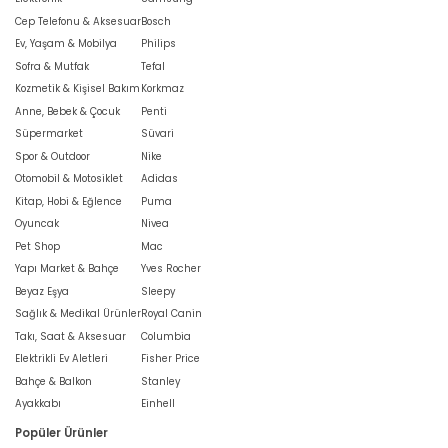
Cep Telefonu & Aksesuar
Bosch
Ev, Yaşam & Mobilya
Philips
Sofra & Mutfak
Tefal
Kozmetik & Kişisel Bakım
Korkmaz
Anne, Bebek & Çocuk
Penti
Süpermarket
Süvari
Spor & Outdoor
Nike
Otomobil & Motosiklet
Adidas
Kitap, Hobi & Eğlence
Puma
Oyuncak
Nivea
Pet Shop
Mac
Yapı Market & Bahçe
Yves Rocher
Beyaz Eşya
Sleepy
Sağlık & Medikal Ürünler
Royal Canin
Takı, Saat & Aksesuar
Columbia
Elektrikli Ev Aletleri
Fisher Price
Bahçe & Balkon
Stanley
Ayakkabı
Einhell
Popüler Ürünler