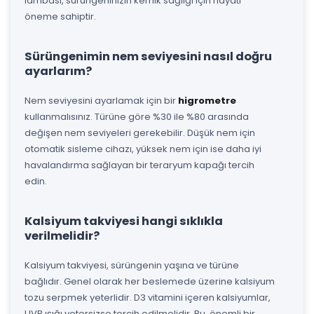
lambası, sürüngeninizin kemik sağlığı için hayati
öneme sahiptir.
Sürüngenimin nem seviyesini nasıl doğru
ayarlarım?
Nem seviyesini ayarlamak için bir
higrometre
kullanmalısınız. Türüne göre %30 ile %80 arasında
değişen nem seviyeleri gerekebilir. Düşük nem için
otomatik sisleme cihazı, yüksek nem için ise daha iyi
havalandırma sağlayan bir teraryum kapağı tercih
edin.
Kalsiyum takviyesi hangi sıklıkla
verilmelidir?
Kalsiyum takviyesi, sürüngenin yaşına ve türüne
bağlıdır. Genel olarak her beslemede üzerine kalsiyum
tozu serpmek yeterlidir. D3 vitamini içeren kalsiyumlar,
UVB ışığı yetersizse tercih edilmelidir. Bu, önemli bir