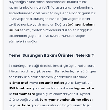
duyacağınız tüm temel malzemeleri bulabilirsiniz.
Isıtma lambalarından UVB florasanlara, nemlendirme
sistemlerinden özel besin takviyelerine kadar geniş bir
ürün yelpazesi, sürüngeninizin doğal yaşam alanını
taklit etmenize yardımcı olur. Doğru
sürüngen bakım
ürünü
seçimi, metabolizmalarını düzenler, bağışıklık
sistemlerini güçlendirir ve uzun ömürlü bir yaşam
sürmelerini sağlar.
Temel Sürüngen Bakım Ürünleri Nelerdir?
Bir sürüngenin sağlıklı kalabilmesi için üç temel unsura
ihtiyacı vardır: ısı, ışık ve nem. Bu nedenle, her sürüngen
sahibinin ilk olarak edinmesi gerekenler arasında
ısıtma matı
veya
seramik ısıtıcı
gibi ısı kaynakları,
UVB lambası
gibi özel aydınlatmalar ve
higrometre
ile
termometre
gibi ölçüm cihazları yer alır. Ayrıca,
türüne bağlı olarak
teraryum nemlendirme cihazı
veya
su kabı
gibi aksesuarlar da hayati önem taşır.