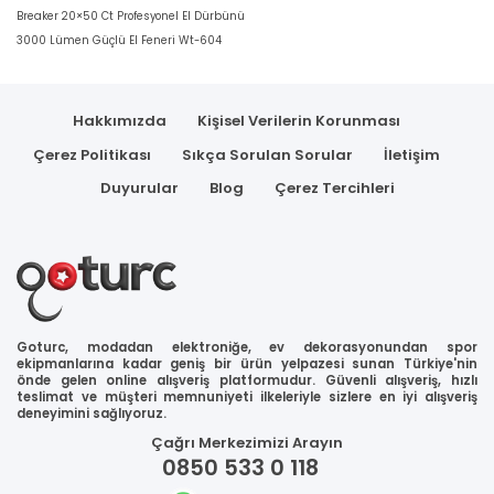
Breaker 20×50 Ct Profesyonel El Dürbünü
3000 Lümen Güçlü El Feneri Wt-604
Hakkımızda
Kişisel Verilerin Korunması
Çerez Politikası
Sıkça Sorulan Sorular
İletişim
Duyurular
Blog
Çerez Tercihleri
Goturc, modadan elektroniğe, ev dekorasyonundan spor
ekipmanlarına kadar geniş bir ürün yelpazesi sunan Türkiye'nin
önde gelen online alışveriş platformudur. Güvenli alışveriş, hızlı
teslimat ve müşteri memnuniyeti ilkeleriyle sizlere en iyi alışveriş
deneyimini sağlıyoruz.
Çağrı Merkezimizi Arayın
0850 533 0 118