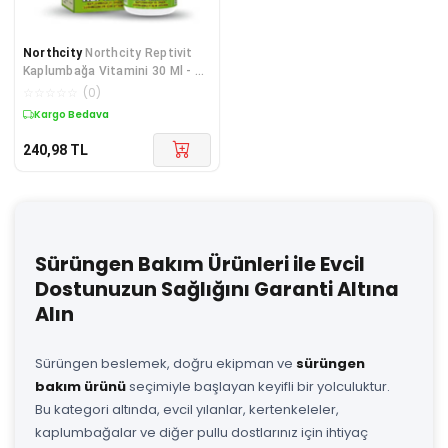
Northcity
Northcity Reptivit
Kaplumbağa Vitamini 30 Ml - Su
Kaplumbağaları
☆
☆
☆
☆
☆
(
0
)
Kargo Bedava
240,98
TL
Sürüngen Bakım Ürünleri ile Evcil
Dostunuzun Sağlığını Garanti Altına
Alın
Sürüngen beslemek, doğru ekipman ve
sürüngen
bakım ürünü
seçimiyle başlayan keyifli bir yolculuktur.
Bu kategori altında, evcil yılanlar, kertenkeleler,
kaplumbağalar ve diğer pullu dostlarınız için ihtiyaç