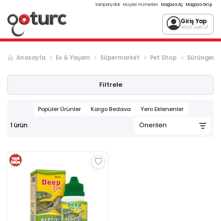
Kampanyalar
Müşteri Hizmetleri
Mağaza Aç
Mağaza Girişi
Giriş Yap
veya üye ol
Anasayfa
Ev & Yaşam
Süpermarket
Pet Shop
Sürüngen Ü
Filtrele
Popüler Ürünler
Kargo Bedava
Yeni Eklenenler
1
ürün