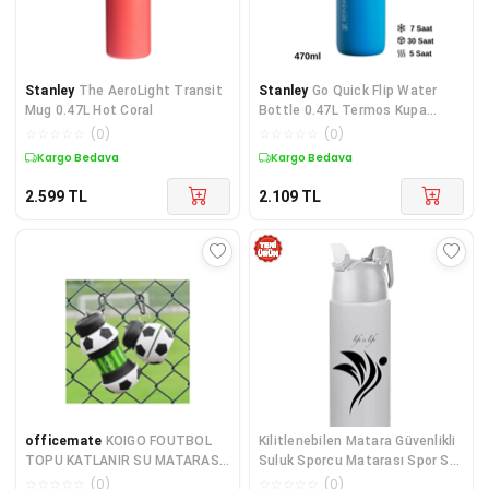
Stanley
The AeroLight Transit
Stanley
Go Quick Flip Water
Mug 0.47L Hot Coral
Bottle 0.47L Termos Kupa
Bardak Matara MAVİ
☆
☆
☆
☆
☆
(
0
)
☆
☆
☆
☆
☆
(
0
)
Kargo Bedava
Kargo Bedava
2.599
TL
2.109
TL
officemate
KOIGO FOUTBOL
Kilitlenebilen Matara Güvenlikli
TOPU KATLANIR SU MATARASI
Suluk Sporcu Matarası Spor Su
550ML
Şişesi İçecek Şişesi 700ml
☆
☆
☆
☆
☆
(
0
)
☆
☆
☆
☆
☆
(
0
)