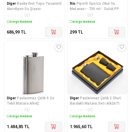
Diger
Basketbol Topu Tasarımlı
Rio
Pipetli Sporcu Okul Su
Akordiyon Su Şişesi
Matarası - 750 ml - Suluk PP
☆
☆
☆
☆
☆
(
0
)
☆
☆
☆
☆
☆
(
0
)
Kargo Bedava
Kargo Bedava
686,99
TL
299
TL
Diger
Paslanmaz Çelik 9 Oz
Diger
Paslanmaz Çelik 2 Shot
Tekli Matara Alk42
Bardaklı Matara Seti Alk2671
☆
☆
☆
☆
☆
(
0
)
☆
☆
☆
☆
☆
(
0
)
Kargo Bedava
Kargo Bedava
1.484,85
TL
1.965,60
TL