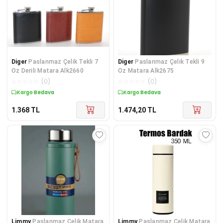
Diger
Paslanmaz Çelik Tekli 7
Diger
Paslanmaz Çelik Tekli 9
Oz Derili Matara Alk2660
Oz Matara Alk2675
☆
☆
☆
☆
☆
(
0
)
☆
☆
☆
☆
☆
(
0
)
Kargo Bedava
Kargo Bedava
1.368
TL
1.474,20
TL
Limmy
Paslanmaz Çelik Matara
Limmy
Paslanmaz Çelik Matara