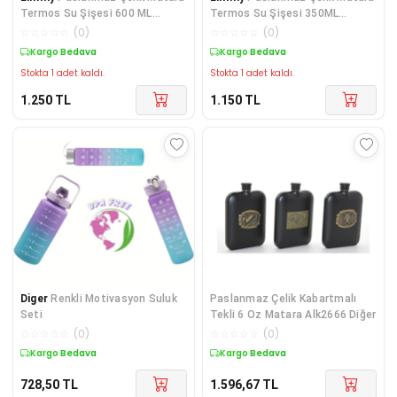
Termos Su Şişesi 600 ML
Termos Su Şişesi 350ML
Vakumlu Kapak - Ye
Vakumlu Kapak - Bey
☆
☆
☆
☆
☆
(
0
)
☆
☆
☆
☆
☆
(
0
)
Kargo Bedava
Kargo Bedava
Stokta 1 adet kaldı.
Stokta 1 adet kaldı.
1.250
TL
1.150
TL
Diger
Renkli Motivasyon Suluk
Paslanmaz Çelik Kabartmalı
Seti
Tekli 6 Oz Matara Alk2666 Diğer
☆
☆
☆
☆
☆
(
0
)
☆
☆
☆
☆
☆
(
0
)
Kargo Bedava
Kargo Bedava
728,50
TL
1.596,67
TL