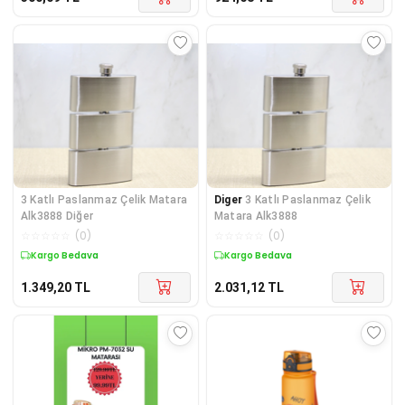
3 Katlı Paslanmaz Çelik Matara
Diger
3 Katlı Paslanmaz Çelik
Alk3888 Diğer
Matara Alk3888
☆
☆
☆
☆
☆
(
0
)
☆
☆
☆
☆
☆
(
0
)
Kargo Bedava
Kargo Bedava
1.349,20
TL
2.031,12
TL