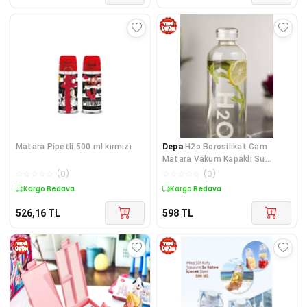
Matara Pipetli 500 ml kırmızı
Depa
H2o Borosilikat Cam
Matara Vakum Kapaklı Su
Şişesi Suluk Beyaz 1000 Ml
☆
☆
☆
☆
☆
(
0
)
☆
☆
☆
☆
☆
(
0
)
Kargo Bedava
Kargo Bedava
526,16
TL
598
TL