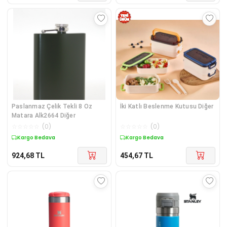
Paslanmaz Çelik Tekli 8 Oz
İki Katlı Beslenme Kutusu Diğer
Matara Alk2664 Diğer
☆
☆
☆
☆
☆
(
0
)
☆
☆
☆
☆
☆
(
0
)
Kargo Bedava
Kargo Bedava
924,68
TL
454,67
TL