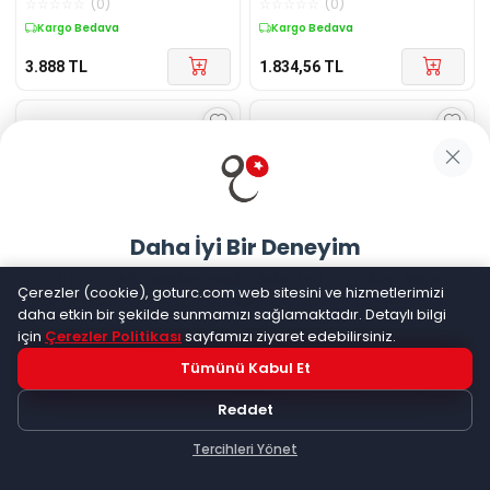
☆
☆
☆
☆
☆
(
0
)
☆
☆
☆
☆
☆
(
0
)
Kargo Bedava
Kargo Bedava
3.888
TL
1.834,56
TL
Daha İyi Bir Deneyim
Goturc mobil uygulamasıyla daha hızlı ve kolay alışveriş
Çerezler (cookie), goturc.com web sitesini ve hizmetlerimizi
yapın
Diger
Paslanmaz Çelik 6 Oz
Diger
Paslanmaz Çelik Çift
daha etkin bir şekilde sunmamızı sağlamaktadır. Detaylı bilgi
Tekli Matara Alk45
Katmanlı Termos 1.6 Lt
için
Çerezler Politikası
sayfamızı ziyaret edebilirsiniz.
Alk2313
☆
☆
☆
☆
☆
(
0
)
☆
☆
☆
☆
☆
(
0
)
Tümünü Kabul Et
Hemen Dene!
Kargo Bedava
Kargo Bedava
Reddet
1.060,20
TL
4.953,60
TL
Uygulama yüklüyse açılacak, değilse
Google Play
'e
yönlendirileceksiniz
Tercihleri Yönet
Keşfet
Kategoriler
Sepetim