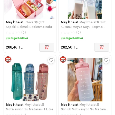
Mey İthalat
İthalat® Çift
Mey İthalat
Mey İthalat® Süt
Kapaklı Bölmeli Beslenme Kabı
Kutusu Meyve Suyu Taşıma
Şişesi
☆
☆
☆
☆
☆
(
0
)
☆
☆
☆
☆
☆
(
0
)
Kargo Bedava
Kargo Bedava
208,46
TL
282,50
TL
Mey İthalat
Mey İthalat®
Mey İthalat
Mey İthalat®
Motivasyon Su Matarası 1 Litre
Günlük Motivasyon Su Matarası
2 Litre
☆
☆
☆
☆
☆
(
0
)
☆
☆
☆
☆
☆
(
0
)