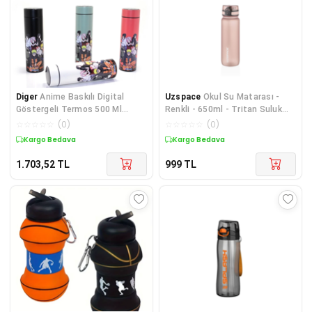
Diger
Anime Baskılı Digital
Uzspace
Okul Su Matarası -
Göstergeli Termos 500 Ml
Renkli - 650ml - Tritan Suluk
Alk383
Soft Touch
☆
☆
☆
☆
☆
(
0
)
☆
☆
☆
☆
☆
(
0
)
Kargo Bedava
Kargo Bedava
1.703,52
TL
999
TL