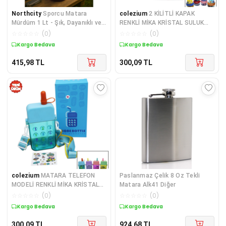
Northcity
Sporcu Matara
colezium
2 KİLİTLİ KAPAK
Mürdüm 1 Lt - Şık, Dayanıklı ve
RENKLİ MİKA KRİSTAL SULUK
Günlük Kullanıma Uygun Su
MATARA PİPETLİ NAYLON
☆
☆
☆
☆
☆
(
0
)
☆
☆
☆
☆
☆
(
0
)
Şişesi
ÇANTALI ASKILI 1280ML
Kargo Bedava
Kargo Bedava
415,98
TL
300,09
TL
colezium
MATARA TELEFON
Paslanmaz Çelik 8 Oz Tekli
MODELİ RENKLİ MİKA KRİSTAL
Matara Alk41 Diğer
SULUK MATARA PİPETLİ VİDALI
☆
☆
☆
☆
☆
(
0
)
☆
☆
☆
☆
☆
(
0
)
KAPAK ASKILI 300ML
Kargo Bedava
Kargo Bedava
300,09
TL
924,68
TL