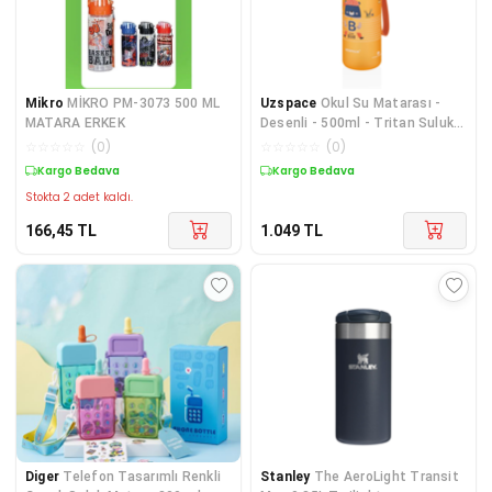
Mikro
MİKRO PM-3073 500 ML
Uzspace
Okul Su Matarası -
MATARA ERKEK
Desenli - 500ml - Tritan Suluk
Soft Touch
☆
☆
☆
☆
☆
(
0
)
☆
☆
☆
☆
☆
(
0
)
Kargo Bedava
Kargo Bedava
Stokta 2 adet kaldı.
166,45
TL
1.049
TL
Diger
Telefon Tasarımlı Renkli
Stanley
The AeroLight Transit