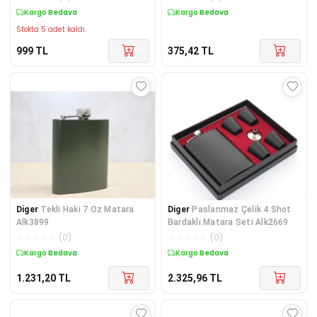
Diğer
Kargo Bedava
Kargo Bedava
Stokta 5 adet kaldı.
999
TL
375,42
TL
Diger
Tekli Haki 7 Oz Matara
Diger
Paslanmaz Çelik 4 Shot
Alk3899
Bardaklı Matara Seti Alk2669
☆
☆
☆
☆
☆
(
0
)
☆
☆
☆
☆
☆
(
0
)
Kargo Bedava
Kargo Bedava
1.231,20
TL
2.325,96
TL