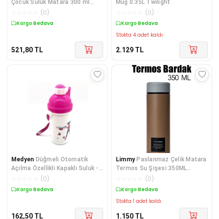
Çocuk Suluk Matara 300 ml
Mug 0.35L Twilight
Pipetli
☆
☆
☆
☆
☆
(
0
)
☆
☆
☆
☆
☆
(
0
)
Kargo Bedava
Kargo Bedava
Stokta 4 adet kaldı.
521,80
TL
2.129
TL
Medyen
Düğmeli Otomatik
Limmy
Paslanmaz Çelik Matara
Açılma Özellikli Kapaklı Suluk -
Termos Su Şişesi 350ML
Matara Kız Çocuk - Pembe Renk
Vakumlu Kapak - Kah
☆
☆
☆
☆
☆
(
0
)
☆
☆
☆
☆
☆
(
0
)
Baskılı
Kargo Bedava
Kargo Bedava
Stokta 1 adet kaldı.
162,50
TL
1.150
TL