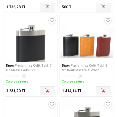
1.736,28
TL
500
TL
Diger
Paslanmaz Çelik Tekli 7
Diger
Paslanmaz Çelik Tekli 8
Oz Matara Alk2673
Oz Derili Matara Alk2661
☆
☆
☆
☆
☆
(
0
)
☆
☆
☆
☆
☆
(
0
)
Kargo Bedava
Kargo Bedava
1.231,20
TL
1.414,14
TL