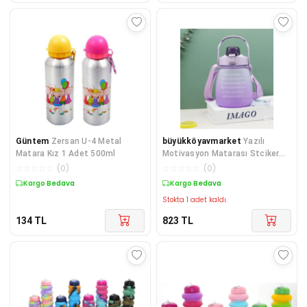
Güntem
Zersan U-4 Metal
büyükköyavmarket
Yazılı
Matara Kız 1 Adet 500ml
Motivasyon Matarası Stciker
Ve Taşıma Kulplu
☆
☆
☆
☆
☆
(
0
)
☆
☆
☆
☆
☆
(
0
)
Kargo Bedava
Kargo Bedava
Stokta 1 adet kaldı.
134
TL
823
TL