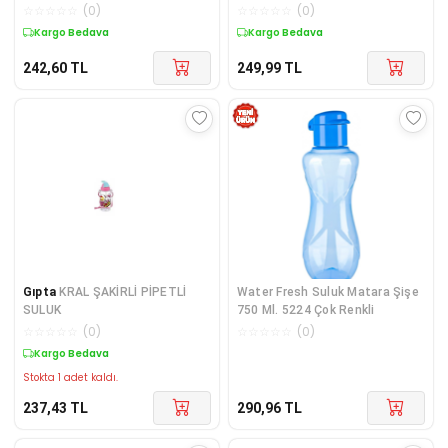
Figürlü Su Şişesi Labubu M
☆
☆
☆
☆
☆
(
0
)
☆
☆
☆
☆
☆
(
0
)
Kargo Bedava
Kargo Bedava
242,60
TL
249,99
TL
Gıpta
KRAL ŞAKİRLİ PİPETLİ
Water Fresh Suluk Matara Şişe
SULUK
750 Ml. 5224 Çok Renkli
☆
☆
☆
☆
☆
(
0
)
☆
☆
☆
☆
☆
(
0
)
Kargo Bedava
Stokta 1 adet kaldı.
237,43
TL
290,96
TL