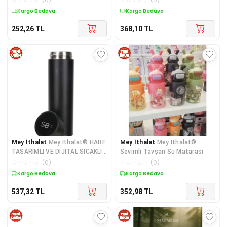
Kargo Bedava
Kargo Bedava
252,26
TL
368,10
TL
Mey İthalat
Mey İthalat® HARF
Mey İthalat
Mey İthalat®
TASARIMLI VE DİJİTAL SICAKLIK
Sevimli Tavşan Su Matarası
GÖSTERGELİ ÇELİK
☆
☆
☆
☆
☆
(
0
)
☆
☆
☆
☆
☆
(
0
)
Kargo Bedava
Kargo Bedava
537,32
TL
352,98
TL