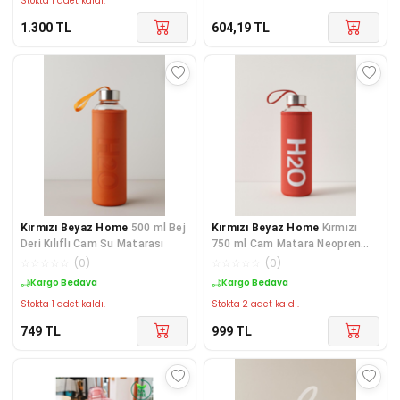
Stokta 1 adet kaldı.
1.300
TL
604,19
TL
Kırmızı Beyaz Home
500 ml Bej
Kırmızı Beyaz Home
Kırmızı
Deri Kılıflı Cam Su Matarası
750 ml Cam Matara Neopren
Kılıflı Taşıma Askılı Su Şişesi
☆
☆
☆
☆
☆
(
0
)
☆
☆
☆
☆
☆
(
0
)
Kargo Bedava
Kargo Bedava
Stokta 1 adet kaldı.
Stokta 2 adet kaldı.
749
TL
999
TL