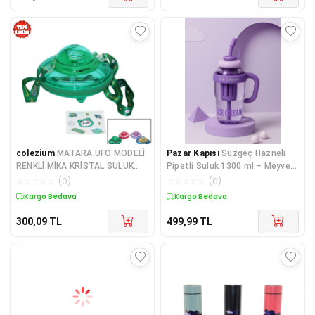
colezium
MATARA UFO MODELİ
Pazar Kapısı
Süzgeç Hazneli
RENKLİ MİKA KRİSTAL SULUK
Pipetli Suluk 1300 ml – Meyve
MATARA PİPETLİ TAŞIMA
Aromalı Su Şişesi
☆
☆
☆
☆
☆
(
0
)
☆
☆
☆
☆
☆
(
0
)
ASKILI 550ML
Kargo Bedava
Kargo Bedava
300,09
TL
499,99
TL