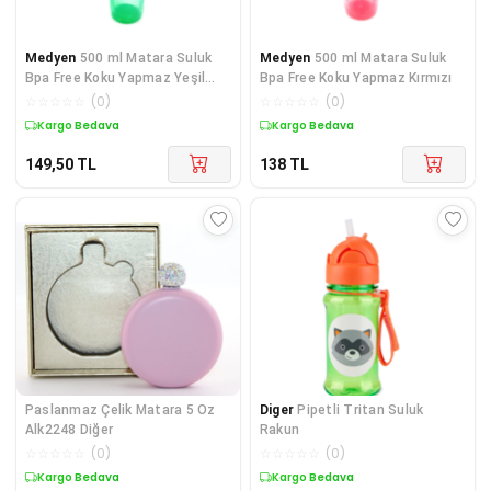
Medyen
500 ml Matara Suluk
Medyen
500 ml Matara Suluk
Bpa Free Koku Yapmaz Yeşil
Bpa Free Koku Yapmaz Kırmızı
Renk
☆
☆
☆
☆
☆
(
0
)
☆
☆
☆
☆
☆
(
0
)
Kargo Bedava
Kargo Bedava
149,50
TL
138
TL
Paslanmaz Çelik Matara 5 Oz
Diger
Pipetli Tritan Suluk
Alk2248 Diğer
Rakun
☆
☆
☆
☆
☆
(
0
)
☆
☆
☆
☆
☆
(
0
)
Kargo Bedava
Kargo Bedava