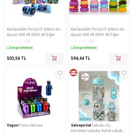
Katlanabilir Portatif Silikon Su
Katlanabilir Portatif Silikon Su
Şişesi 500 Ml Alk3140 Diğer
Şişesi 500 Ml Alk3138 Diğer
☆
☆
☆
☆
☆
(
0
)
☆
☆
☆
☆
☆
(
0
)
Kargo Bedava
Kargo Bedava
503,56
TL
594,44
TL
Vagon
Piano Matara
Salsepetial
Labubu Su
Matarası Labubu Suluk Labubu