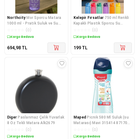
Northcity
Mor Sporcu Matara
Kelepir Fırsatlar
750 ml Renkli
1000 ml - Pratik Suluk ve Su
Kapaklı Plastik Sporcu Su
Şişesi
Matarası – Taşınabilir Şeffaf
☆
☆
☆
☆
☆
(
0
)
☆
☆
☆
☆
☆
(
0
)
Matara-yeşil
Kargo Bedava
Kargo Bedava
694,98
TL
199
TL
Diger
Paslanmaz Çelik Yuvarlak
Maped
Picnik 580 Ml Suluk (su
8 Oz Tekli Matara Alk2679
Matarası) Mavi 315414 871704
1
☆
☆
☆
☆
☆
(
0
)
☆
☆
☆
☆
☆
(
0
)
Kargo Bedava
Kargo Bedava