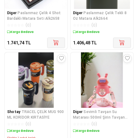
Diger
Paslanmaz Çelik 4 Shot
Diger
Paslanmaz Çelik Tekli 8
Bardaklı Matara Seti Alk2658
Oz Matara Alk2664
☆
☆
☆
☆
☆
(
0
)
☆
☆
☆
☆
☆
(
0
)
Kargo Bedava
Kargo Bedava
1.741,74
TL
1.406,48
TL
Shotay
TRACEL ÇELİK MUG 900
Diger
Sevimli Tavşan Su
ML KORİDOR KIRTASİYE
Matarası 500ml Şirin Tavşan
Tasarımlı Su Şişesi
☆
☆
☆
☆
☆
(
0
)
☆
☆
☆
☆
☆
(
0
)
Kargo Bedava
Kargo Bedava