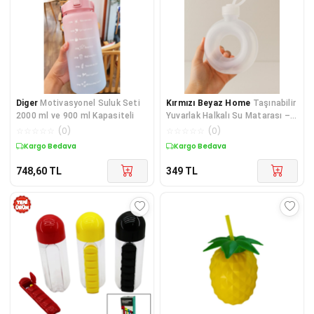
Diger
Motivasyonel Suluk Seti
Kırmızı Beyaz Home
Taşınabilir
2000 ml ve 900 ml Kapasiteli
Yuvarlak Halkalı Su Matarası –
Şeffaf- 500 ML
☆
☆
☆
☆
☆
(
0
)
☆
☆
☆
☆
☆
(
0
)
Kargo Bedava
Kargo Bedava
748,60
TL
349
TL