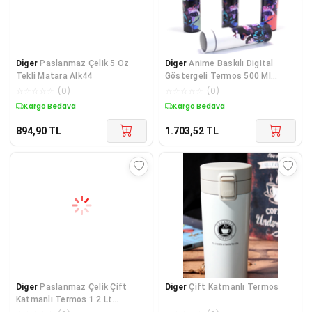
Diger
Paslanmaz Çelik 5 Oz
Diger
Anime Baskılı Digital
Tekli Matara Alk44
Göstergeli Termos 500 Ml
Alk381
☆
☆
☆
☆
☆
(
0
)
☆
☆
☆
☆
☆
(
0
)
Kargo Bedava
Kargo Bedava
894,90
TL
1.703,52
TL
Diger
Paslanmaz Çelik Çift
Diger
Çift Katmanlı Termos
Katmanlı Termos 1.2 Lt
Alk2312