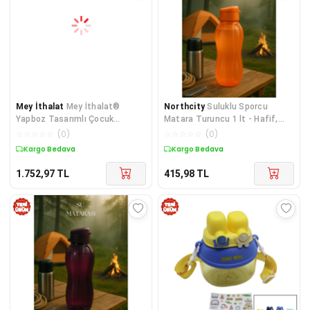
Mey İthalat
Mey İthalat®
Northcity
Suluklu Sporcu
Yapboz Tasarımlı Çocuk
Matara Turuncu 1 lt - Hafif,
Termosu - Paslanmaz Çelik Pi
Dayanıklı ve Okul Ofis
☆
☆
☆
☆
☆
(
0
)
☆
☆
☆
☆
☆
(
0
)
Kullanımına Uygun
Kargo Bedava
Kargo Bedava
1.752,97
TL
415,98
TL