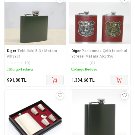
Diger
Tekli Haki 5 Oz Matara
Diger
Paslanmaz Çelik İstanbul
Alk3901
Yöresel Matara Alk3356
☆
☆
☆
☆
☆
(
0
)
☆
☆
☆
☆
☆
(
0
)
Kargo Bedava
Kargo Bedava
991,80
TL
1.334,66
TL