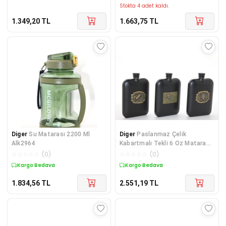
Stokta 4 adet kaldı.
1.349,20
TL
1.663,75
TL
Diger
Su Matarası 2200 Ml
Diger
Paslanmaz Çelik
Alk2964
Kabartmalı Tekli 6 Oz Matara
Alk2666
☆
☆
☆
☆
☆
(
0
)
☆
☆
☆
☆
☆
(
0
)
Kargo Bedava
Kargo Bedava
1.834,56
TL
2.551,19
TL