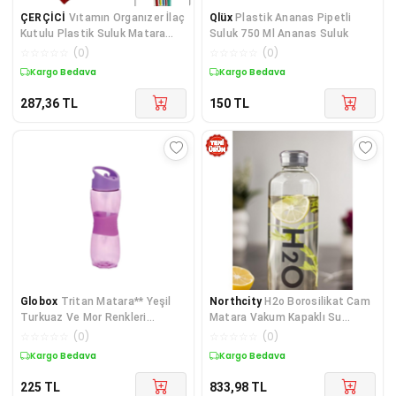
ÇERÇİCİ
Vıtamın Organızer İlaç
Qlüx
Plastik Ananas Pipetli
Kutulu Plastik Suluk Matara
Suluk 750 Ml Ananas Suluk
Renkli Bardak Kapaklı
☆
☆
☆
☆
☆
(
0
)
☆
☆
☆
☆
☆
(
0
)
Kargo Bedava
Kargo Bedava
287,36
TL
150
TL
Globox
Tritan Matara** Yeşil
Northcity
H2o Borosilikat Cam
Turkuaz Ve Mor Renkleri
Matara Vakum Kapaklı Su
Mevcuttur
Şişesi Gri 1000 ML
☆
☆
☆
☆
☆
(
0
)
☆
☆
☆
☆
☆
(
0
)
Kargo Bedava
Kargo Bedava
225
TL
833,98
TL