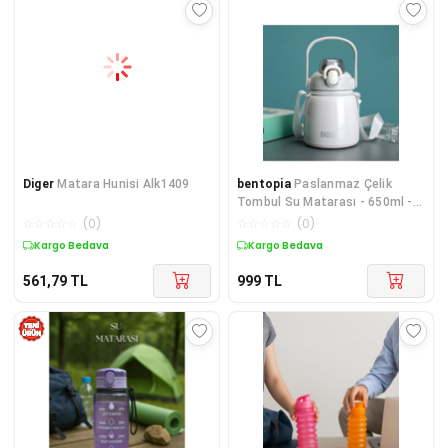
Diger
Matara Hunisi Alk1409
bentopia
Paslanmaz Çelik
Tombul Su Matarası - 650ml -
Askılı ve Pipetli Çelik Suluk
☆
☆
☆
☆
☆
(
0
)
☆
☆
☆
☆
☆
(
0
)
Kargo Bedava
Kargo Bedava
561,79
TL
999
TL