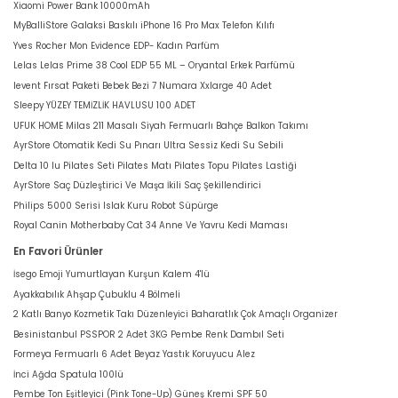
Xiaomi Power Bank 10000mAh
MyBalliStore Galaksi Baskılı iPhone 16 Pro Max Telefon Kılıfı
Yves Rocher Mon Evidence EDP- Kadın Parfüm
Lelas Lelas Prime 38 Cool EDP 55 ML – Oryantal Erkek Parfümü
levent Fırsat Paketi Bebek Bezi 7 Numara Xxlarge 40 Adet
Sleepy YÜZEY TEMİZLİK HAVLUSU 100 ADET
UFUK HOME Milas 211 Masalı Siyah Fermuarlı Bahçe Balkon Takımı
AyrStore Otomatik Kedi Su Pınarı Ultra Sessiz Kedi Su Sebili
Delta 10 lu Pilates Seti Pilates Matı Pilates Topu Pilates Lastiği
AyrStore Saç Düzleştirici Ve Maşa İkili Saç Şekillendirici
Philips 5000 Serisi Islak Kuru Robot Süpürge
Royal Canin Motherbaby Cat 34 Anne Ve Yavru Kedi Maması
En Favori Ürünler
İsego Emoji Yumurtlayan Kurşun Kalem 4'lü
Ayakkabılık Ahşap Çubuklu 4 Bölmeli
2 Katlı Banyo Kozmetik Takı Düzenleyici Baharatlık Çok Amaçlı Organizer
Besinistanbul PSSPOR 2 Adet 3KG Pembe Renk Dambıl Seti
Formeya Fermuarlı 6 Adet Beyaz Yastık Koruyucu Alez
İnci Ağda Spatula 100lü
Pembe Ton Eşitleyici (Pink Tone-Up) Güneş Kremi SPF 50