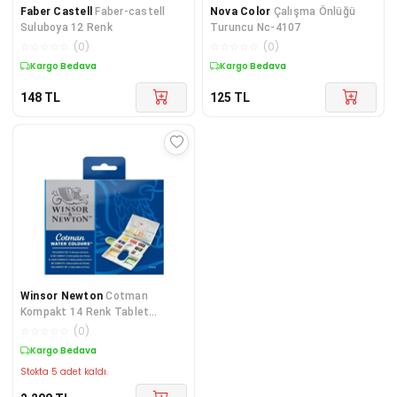
Faber Castell
Faber-castell
Nova Color
Çalışma Önlüğü
Suluboya 12 Renk
Turuncu Nc-4107
☆
☆
☆
☆
☆
(
0
)
☆
☆
☆
☆
☆
(
0
)
Kargo Bedava
Kargo Bedava
148
TL
125
TL
Winsor Newton
Cotman
Kompakt 14 Renk Tablet
Suluboya Set
☆
☆
☆
☆
☆
(
0
)
Kargo Bedava
Stokta 5 adet kaldı.