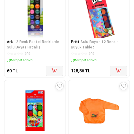
Ark
12 Renk Pastel Renklerde
Pritt
Sulu Boya - 12 Renk -
Sulu Boya ( Fırçalı )
Büyük Tablet
☆
☆
☆
☆
☆
(
0
)
☆
☆
☆
☆
☆
(
0
)
Kargo Bedava
Kargo Bedava
60
TL
128,86
TL