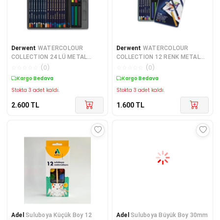
Derwent
WATERCOLOUR
Derwent
WATERCOLOUR
COLLECTION 24 LÜ METAL
COLLECTION 12 RENK METAL
KUTU - DW0700304
KUTU
☆
☆
☆
☆
☆
(
0
)
☆
☆
☆
☆
☆
(
0
)
Kargo Bedava
Kargo Bedava
Stokta 3 adet kaldı.
Stokta 3 adet kaldı.
2.600
TL
1.600
TL
Adel
Suluboya Küçük Boy 12
Adel
Suluboya Büyük Boy 30mm