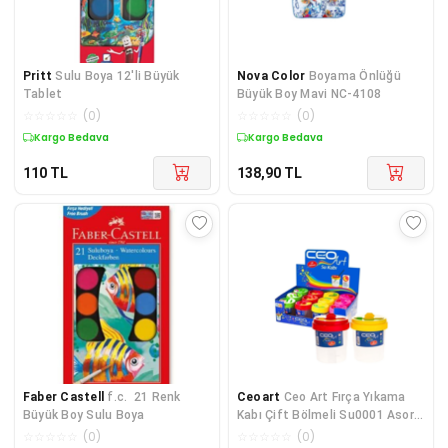
Pritt
Sulu Boya 12'li Büyük
Nova Color
Boyama Önlüğü
Tablet
Büyük Boy Mavi NC-4108
☆
☆
☆
☆
☆
(
0
)
☆
☆
☆
☆
☆
(
0
)
Kargo Bedava
Kargo Bedava
110
TL
138,90
TL
Faber Castell
f.c. 21 Renk
Ceoart
Ceo Art Fırça Yıkama
Büyük Boy Sulu Boya
Kabı Çift Bölmeli Su0001 Asorti
1 Adet S.k
☆
☆
☆
☆
☆
(
0
)
☆
☆
☆
☆
☆
(
0
)