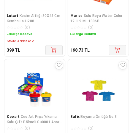
Lutart
Kesim Altlığı 30X45 Cm
Maries
Sulu Boya Water Color
Kembs La-H208
12 Lİ 9 ML 1306B
☆
☆
☆
☆
☆
(
0
)
☆
☆
☆
☆
☆
(
0
)
Kargo Bedava
Kargo Bedava
Stokta 3 adet kaldı.
399
TL
198,73
TL
Ceoart
Ceo Art Fırça Yıkama
Bafix
Boyama Önlüğü No:3
Kabı Çift Bölmeli Su0001 Asorti
1 Adet S.k
☆
☆
☆
☆
☆
(
0
)
☆
☆
☆
☆
☆
(
0
)