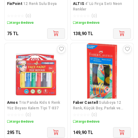
FixPoint
12 Renk Sulu Boya
ALTIS
4' Lü Fırça Seti Neon
Renkler
☆
☆
☆
☆
☆
(
0
)
☆
☆
☆
☆
☆
(
0
)
Kargo Bedava
Kargo Bedava
75
TL
138,90
TL
Amos
Trix Panda Kids 6 Renk
Faber Castell
Suluboya 12
Yüz Boyası Kalem Tipi T-837
Renk, Küçük Boy, Parlak ve
Örtücü Renkler, Kağıt Yüzeylere
☆
☆
☆
☆
☆
(
0
)
☆
☆
☆
☆
☆
(
0
)
Uygun, Karışabilir
Kargo Bedava
Kargo Bedava
295
TL
149,90
TL