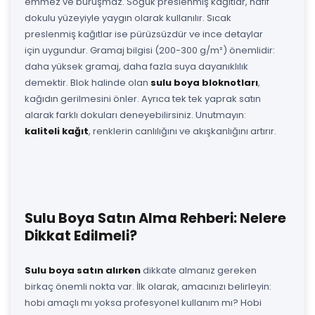
emmez ve buruşmaz. Soğuk preslenmiş kağıtlar, hafif
dokulu yüzeyiyle yaygın olarak kullanılır. Sıcak
preslenmiş kağıtlar ise pürüzsüzdür ve ince detaylar
için uygundur. Gramaj bilgisi (200-300 g/m²) önemlidir:
daha yüksek gramaj, daha fazla suya dayanıklılık
demektir. Blok halinde olan
sulu boya bloknotları
,
kağıdın gerilmesini önler. Ayrıca tek tek yaprak satın
alarak farklı dokuları deneyebilirsiniz. Unutmayın:
kaliteli kağıt
, renklerin canlılığını ve akışkanlığını artırır.
Sulu Boya Satın Alma Rehberi: Nelere
Dikkat Edilmeli?
Sulu boya satın alırken
dikkate almanız gereken
birkaç önemli nokta var. İlk olarak, amacınızı belirleyin:
hobi amaçlı mı yoksa profesyonel kullanım mı? Hobi