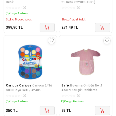
Renk
21 Renk (2290931001)
☆
☆
☆
☆
☆
(
0
)
☆
☆
☆
☆
☆
(
0
)
Kargo Bedava
Stokta 5 adet kaldı.
Stokta 1 adet kaldı.
399,90
TL
271,49
TL
Carioca Carioca
Carioca 24'lü
Bafix
Boyama Önlüğü No :1
Sulu Boya Seti / 42405
Asorti Karışık Renklerde
☆
☆
☆
☆
☆
(
0
)
☆
☆
☆
☆
☆
(
0
)
Kargo Bedava
Kargo Bedava
350
TL
75
TL