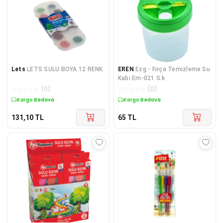
Lets
LETS SULU BOYA 12 RENK
EREN
Ezg - Fırça Temizleme Su
Kabı Em-021 S.k
☆
☆
☆
☆
☆
(
0
)
☆
☆
☆
☆
☆
(
0
)
Kargo Bedava
Kargo Bedava
131,10
TL
65
TL