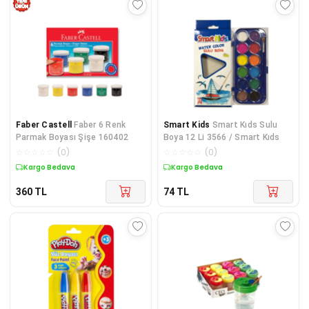
Faber Castell
Faber 6 Renk
Smart Kids
Smart Kıds Sulu
Parmak Boyası Şişe 160402
Boya 12 Li 3566 / Smart Kıds
☆
☆
☆
☆
☆
(
0
)
☆
☆
☆
☆
☆
(
0
)
Kargo Bedava
Kargo Bedava
360
TL
74
TL