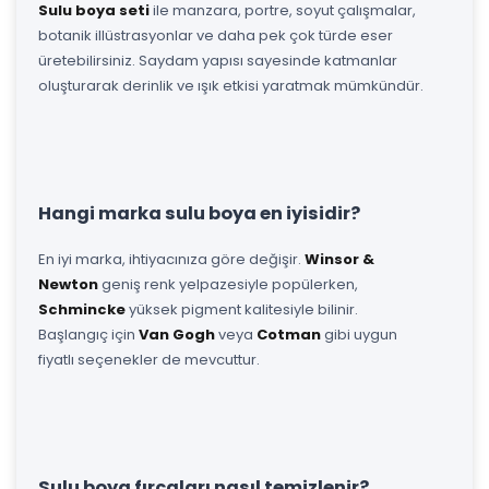
Sulu boya seti
ile manzara, portre, soyut çalışmalar,
botanik illüstrasyonlar ve daha pek çok türde eser
üretebilirsiniz. Saydam yapısı sayesinde katmanlar
oluşturarak derinlik ve ışık etkisi yaratmak mümkündür.
Hangi marka sulu boya en iyisidir?
En iyi marka, ihtiyacınıza göre değişir.
Winsor &
Newton
geniş renk yelpazesiyle popülerken,
Schmincke
yüksek pigment kalitesiyle bilinir.
Başlangıç için
Van Gogh
veya
Cotman
gibi uygun
fiyatlı seçenekler de mevcuttur.
Sulu boya fırçaları nasıl temizlenir?