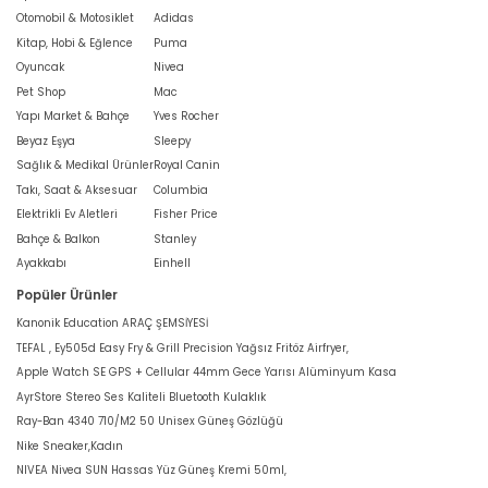
Otomobil & Motosiklet
Adidas
Kitap, Hobi & Eğlence
Puma
Oyuncak
Nivea
Pet Shop
Mac
Yapı Market & Bahçe
Yves Rocher
Beyaz Eşya
Sleepy
Sağlık & Medikal Ürünler
Royal Canin
Takı, Saat & Aksesuar
Columbia
Elektrikli Ev Aletleri
Fisher Price
Bahçe & Balkon
Stanley
Ayakkabı
Einhell
Popüler Ürünler
Kanonik Education ARAÇ ŞEMSİYESİ
TEFAL , Ey505d Easy Fry & Grill Precision Yağsız Fritöz Airfryer,
Apple Watch SE GPS + Cellular 44mm Gece Yarısı Alüminyum Kasa
AyrStore Stereo Ses Kaliteli Bluetooth Kulaklık
Ray-Ban 4340 710/M2 50 Unisex Güneş Gözlüğü
Nike Sneaker,Kadın
NIVEA Nivea SUN Hassas Yüz Güneş Kremi 50ml,