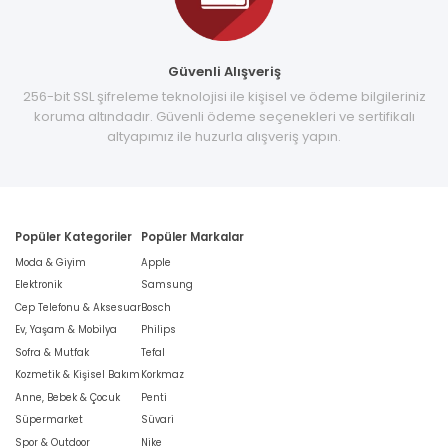
Güvenli Alışveriş
256-bit SSL şifreleme teknolojisi ile kişisel ve ödeme bilgileriniz
koruma altındadır. Güvenli ödeme seçenekleri ve sertifikalı
altyapımız ile huzurla alışveriş yapın.
Popüler Kategoriler
Popüler Markalar
Moda & Giyim
Apple
Elektronik
Samsung
Cep Telefonu & Aksesuar
Bosch
Ev, Yaşam & Mobilya
Philips
Sofra & Mutfak
Tefal
Kozmetik & Kişisel Bakım
Korkmaz
Anne, Bebek & Çocuk
Penti
Süpermarket
Süvari
Spor & Outdoor
Nike