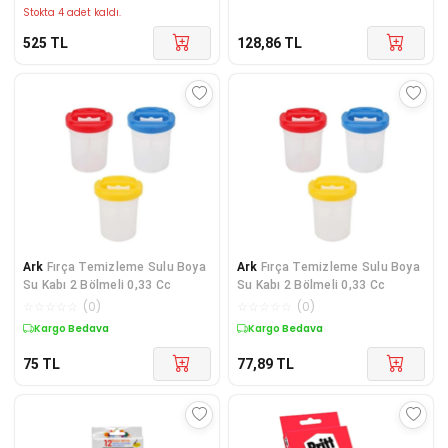
Stokta 4 adet kaldı.
525
TL
128,86
TL
Ark
Fırça Temizleme Sulu Boya
Ark
Fırça Temizleme Sulu Boya
Su Kabı 2 Bölmeli 0,33 Cc
Su Kabı 2 Bölmeli 0,33 Cc
☆
☆
☆
☆
☆
(
0
)
☆
☆
☆
☆
☆
(
0
)
Kargo Bedava
Kargo Bedava
75
TL
77,89
TL