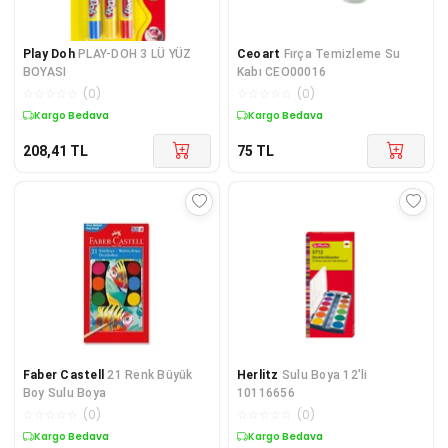
Play Doh
PLAY-DOH 3 LÜ YÜZ
Ceoart
Fırça Temizleme Su
BOYASI
Kabı CEO00016
☆
☆
☆
☆
☆
(
0
)
☆
☆
☆
☆
☆
(
0
)
Kargo Bedava
Kargo Bedava
208,41
TL
75
TL
Faber Castell
21 Renk Büyük
Herlitz
Sulu Boya 12'li
Boy Sulu Boya
10116656
☆
☆
☆
☆
☆
(
0
)
☆
☆
☆
☆
☆
(
0
)
Kargo Bedava
Kargo Bedava