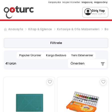
Kampanyalar
Müşteri Hizmetleri
Mağaza Aç
Mağaza Girişi
Giriş Yap
veya üye ol
Anasayfa
Kitap & Eğlence
Kırtasiye & Ofis Malzemeleri
Boya
Filtrele
Popüler Ürünler
Kargo Bedava
Yeni Eklenenler
41
ürün