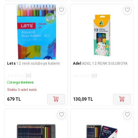
Lets
12 renk suluboya kalemi
Adel
ADEL 12 RENK SULUBOYA
☆
☆
☆
☆
☆
(
0
)
☆
☆
☆
☆
☆
(
0
)
Kargo Bedava
Stokta 3 adet kaldı.
679
TL
130,09
TL