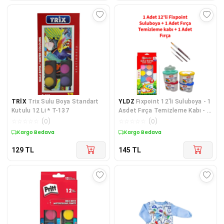
TRİX
Trix Sulu Boya Standart
YLDZ
Fixpoint 12'li Suluboya - 1
Kutulu 12 Li * T-137
Asdet Fırça Temizleme Kabı - 1
Adet Fırça Yıldız Kırtasiye Seti
☆
☆
☆
☆
☆
(
0
)
☆
☆
☆
☆
☆
(
0
)
Kargo Bedava
Kargo Bedava
129
TL
145
TL