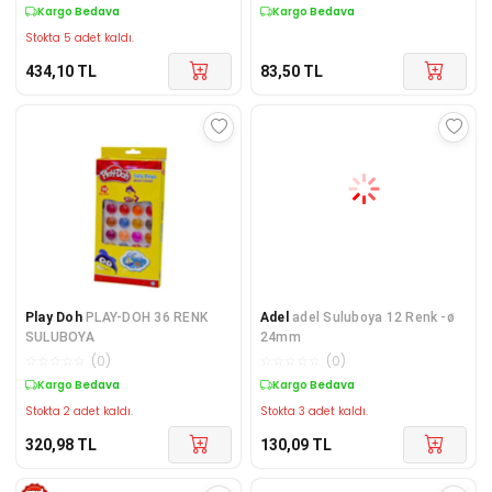
Kargo Bedava
Kargo Bedava
Stokta 5 adet kaldı.
434,10
TL
83,50
TL
Play Doh
PLAY-DOH 36 RENK
Adel
adel Suluboya 12 Renk -ø
SULUBOYA
24mm
☆
☆
☆
☆
☆
(
0
)
☆
☆
☆
☆
☆
(
0
)
Kargo Bedava
Kargo Bedava
Stokta 2 adet kaldı.
Stokta 3 adet kaldı.
320,98
TL
130,09
TL