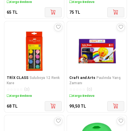
Kargo Bedava
Kargo Bedava
65
TL
75
TL
TRİX CLASS
Suluboya 12 Renk
Craft and Arts
Paulında Yarış
Kare
Zamanı
☆
☆
☆
☆
☆
(
0
)
☆
☆
☆
☆
☆
(
0
)
Kargo Bedava
Kargo Bedava
68
TL
99,50
TL