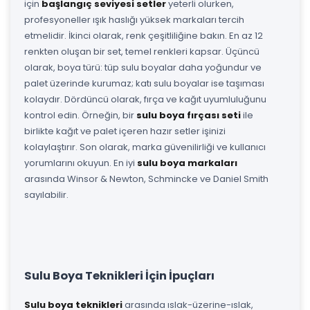
için
başlangıç seviyesi setler
yeterli olurken,
profesyoneller ışık haslığı yüksek markaları tercih
etmelidir. İkinci olarak, renk çeşitliliğine bakın. En az 12
renkten oluşan bir set, temel renkleri kapsar. Üçüncü
olarak, boya türü: tüp sulu boyalar daha yoğundur ve
palet üzerinde kurumaz; katı sulu boyalar ise taşıması
kolaydır. Dördüncü olarak, fırça ve kağıt uyumluluğunu
kontrol edin. Örneğin, bir
sulu boya fırçası seti
ile
birlikte kağıt ve palet içeren hazır setler işinizi
kolaylaştırır. Son olarak, marka güvenilirliği ve kullanıcı
yorumlarını okuyun. En iyi
sulu boya markaları
arasında Winsor & Newton, Schmincke ve Daniel Smith
sayılabilir.
Sulu Boya Teknikleri İçin İpuçları
Sulu boya teknikleri
arasında ıslak-üzerine-ıslak,