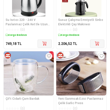
Su Isıtıcı 220 - 240 V
Susuz Çalışma Emniyetli Sinbo
Paslanmaz Çelik Kettle Uzun
Elektrikli Çay Makinesi
Ömürlü 2000 Wa
☆
☆
☆
☆
☆
(
0
)
☆
☆
☆
☆
☆
(
0
)
Kargo Bedava
Kargo Bedava
749,18
TL
2.206,52
TL
Çift Cidarlı Çam Bardak
Yeni Sarımsak Ezici Paslanmaz
Çelik Garlic Press
☆
☆
☆
☆
☆
(
0
)
☆
☆
☆
☆
☆
(
0
)