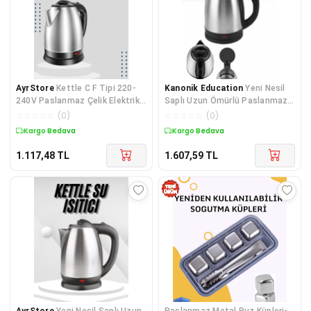
AyrStore
Kettle C F Tipi 220-
Kanonik Education
Yeni Nesil
240V Paslanmaz Çelik Elektrik
Saplı Uzun Ömürlü Paslanmaz
Kablolu Otomatik Kapanma
Çelik Su Isıtıcı Kettle
☆
☆
☆
☆
☆
(
0
)
☆
☆
☆
☆
☆
(
0
)
Kargo Bedava
Kargo Bedava
1.117,48
TL
1.607,59
TL
AyrStore
Yeni Nesil Saplı Uzun
Paslanmaz Metal Buz Küpleri-