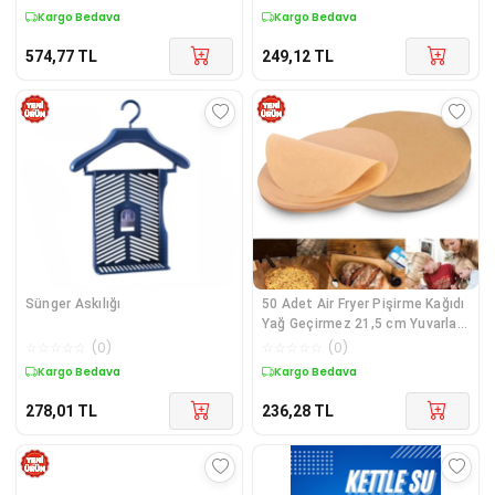
Kargo Bedava
Kargo Bedava
574,77
TL
249,12
TL
Sünger Askılığı
50 Adet Air Fryer Pişirme Kağıdı
Yağ Geçirmez 21,5 cm Yuvarlak
Model XXL Model Uyumlu
☆
☆
☆
☆
☆
(
0
)
☆
☆
☆
☆
☆
(
0
)
Kargo Bedava
Kargo Bedava
278,01
TL
236,28
TL