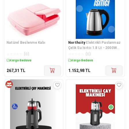
Natürel Beslenme Kabı
Northcity
Elektrikli Paslanmaz
Çelik Su Isıtcı 1.8 Lt - 2000W
Hızlı ve Enerji Tasarruflu
☆
☆
☆
☆
☆
(
0
)
☆
☆
☆
☆
☆
(
0
)
Kargo Bedava
Kargo Bedava
267,31
TL
1.152,98
TL