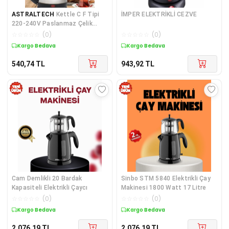
ASTRALTECH
Kettle C F Tipi
İMPER ELEKTRİKLİ CEZVE
220-240V Paslanmaz Çelik
Elektrik Kablolu Otomatik
☆
☆
☆
☆
☆
(
0
)
☆
☆
☆
☆
☆
(
0
)
Kapanma
Kargo Bedava
Kargo Bedava
540,74
TL
943,92
TL
Cam Demlikli 20 Bardak
Sinbo STM 5840 Elektrikli Çay
Kapasiteli Elektrikli Çaycı
Makinesi 1800 Watt 17 Litre
☆
☆
☆
☆
☆
(
0
)
☆
☆
☆
☆
☆
(
0
)
Kargo Bedava
Kargo Bedava
2.076,19
TL
2.076,19
TL