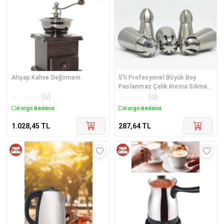
Ahşap Kahve Değirmeni
5'li Profesyonel Büyük Boy
Paslanmaz Çelik Krema Sıkma
ve Fırfır Uçları
☆
☆
☆
☆
☆
(
0
)
☆
☆
☆
☆
☆
(
0
)
Kargo Bedava
Kargo Bedava
1.028,45
TL
287,64
TL