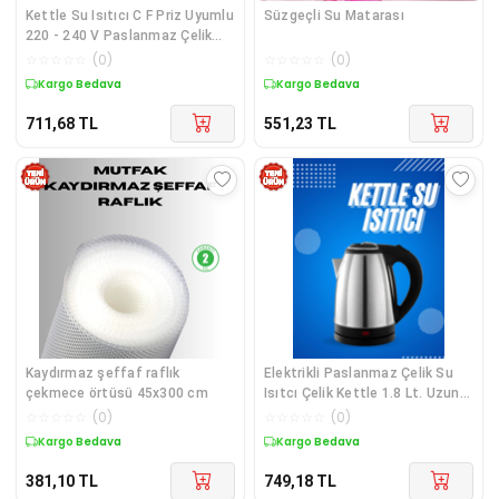
Kettle Su Isıtıcı C F Priz Uyumlu
Süzgeçli Su Matarası
220 - 240 V Paslanmaz Çelik
Kablolu
☆
☆
☆
☆
☆
(
0
)
☆
☆
☆
☆
☆
(
0
)
Kargo Bedava
Kargo Bedava
711,68
TL
551,23
TL
Kaydırmaz şeffaf raflık
Elektrikli Paslanmaz Çelik Su
çekmece örtüsü 45x300 cm
Isıtcı Çelik Kettle 1.8 Lt. Uzun
Öm
☆
☆
☆
☆
☆
(
0
)
☆
☆
☆
☆
☆
(
0
)
Kargo Bedava
Kargo Bedava
381,10
TL
749,18
TL