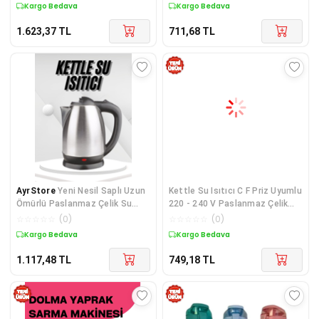
Kargo Bedava
Kargo Bedava
1.623,37
TL
711,68
TL
AyrStore
Yeni Nesil Saplı Uzun
Kettle Su Isıtıcı C F Priz Uyumlu
Ömürlü Paslanmaz Çelik Su
220 - 240 V Paslanmaz Çelik
Isıtıcı Kettle
Kab
☆
☆
☆
☆
☆
(
0
)
☆
☆
☆
☆
☆
(
0
)
Kargo Bedava
Kargo Bedava
1.117,48
TL
749,18
TL