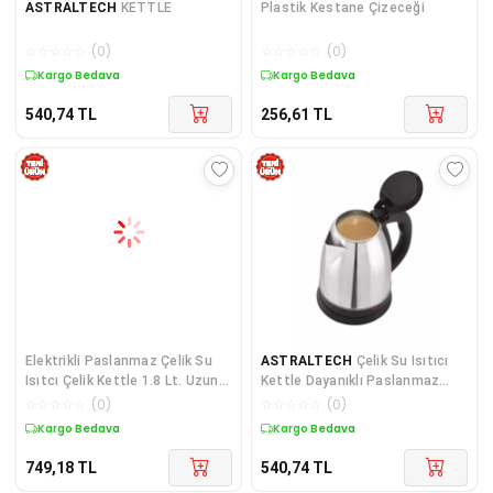
ASTRALTECH
KETTLE
Plastik Kestane Çizeceği
☆
☆
☆
☆
☆
(
0
)
☆
☆
☆
☆
☆
(
0
)
Kargo Bedava
Kargo Bedava
540,74
TL
256,61
TL
Elektrikli Paslanmaz Çelik Su
ASTRALTECH
Çelik Su Isıtıcı
Isıtcı Çelik Kettle 1.8 Lt. Uzun
Kettle Dayanıklı Paslanmaz
Öm
Çelik Uzun Ömürlü
☆
☆
☆
☆
☆
(
0
)
☆
☆
☆
☆
☆
(
0
)
Kargo Bedava
Kargo Bedava
749,18
TL
540,74
TL