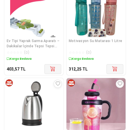
Ev Tipi Yaprak Sarma Aparatı –
Motivasyon Su Matarası 1 Litre
Dakikalar İçinde Tepsi Tepsi
Sarma
☆
☆
☆
☆
☆
(
0
)
☆
☆
☆
☆
☆
(
0
)
Kargo Bedava
Kargo Bedava
403,57
TL
312,25
TL