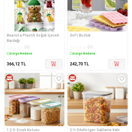
Bearista Plastik Soğuk İçecek
Soft Buzluk
Bardağı
☆
☆
☆
☆
☆
(
0
)
☆
☆
☆
☆
☆
(
0
)
Kargo Bedava
Kargo Bedava
366,12
TL
242,70
TL
1.2 lt Erzak Kutusu
2 lt Dikdörtgen Saklama Kabı