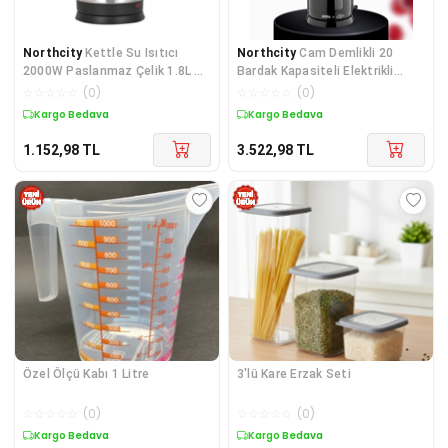
Northcity
Kettle Su Isıtıcı
Northcity
Cam Demlikli 20
2000W Paslanmaz Çelik 1.8L C
Bardak Kapasiteli Elektrikli
F Priz Uyumlu
Çaycı - 1800W Hızlı Kaynatma
☆
☆
☆
☆
☆
(
0
)
☆
☆
☆
☆
☆
(
0
)
Kargo Bedava
Kargo Bedava
1.152,98
TL
3.522,98
TL
Özel Ölçü Kabı 1 Litre
3'lü Kare Erzak Seti
☆
☆
☆
☆
☆
(
0
)
☆
☆
☆
☆
☆
(
0
)
Kargo Bedava
Kargo Bedava