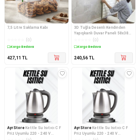
7,5 Litre Saklama Kabı
3D Tuğla Desenli Kendinden
Yapışkanlı Duvar Paneli 58x38
cm
☆
☆
☆
☆
☆
(
0
)
☆
☆
☆
☆
☆
(
0
)
Kargo Bedava
Kargo Bedava
427,11
TL
240,56
TL
AyrStore
Kettle Su Isıtıcı C F
AyrStore
Kettle Su Isıtıcı C F
Priz Uyumlu 220 - 240 V
Priz Uyumlu 220 - 240 V
Paslanmaz Çelik Kablolu
Paslanmaz Çelik Kablolu