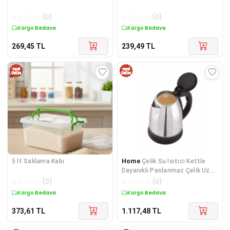
☆
☆
☆
☆
☆
(
0
)
☆
☆
☆
☆
☆
(
0
)
Kargo Bedava
Kargo Bedava
269,45
TL
239,49
TL
5 lt Saklama Kabı
Home
Çelik Su Isıtıcı Kettle
Dayanıklı Paslanmaz Çelik Uzun
Ömürlü
☆
☆
☆
☆
☆
(
0
)
☆
☆
☆
☆
☆
(
0
)
Kargo Bedava
Kargo Bedava
373,61
TL
1.117,48
TL