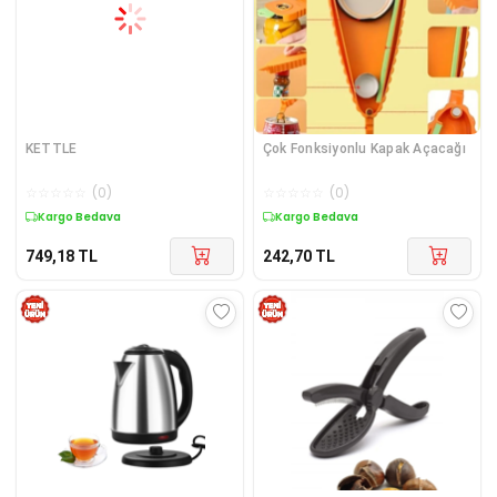
KETTLE
Çok Fonksiyonlu Kapak Açacağı
☆
☆
☆
☆
☆
(
0
)
☆
☆
☆
☆
☆
(
0
)
Kargo Bedava
Kargo Bedava
749,18
TL
242,70
TL