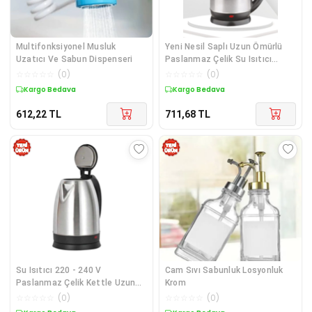
Multifonksiyonel Musluk
Yeni Nesil Saplı Uzun Ömürlü
Uzatıcı Ve Sabun Dispenseri
Paslanmaz Çelik Su Isıtıcı
Kettle
☆
☆
☆
☆
☆
(
0
)
☆
☆
☆
☆
☆
(
0
)
Kargo Bedava
Kargo Bedava
612,22
TL
711,68
TL
Su Isıtıcı 220 - 240 V
Cam Sıvı Sabunluk Losyonluk
Paslanmaz Çelik Kettle Uzun
Krom
Ömürlü 2000 Watt
☆
☆
☆
☆
☆
(
0
)
☆
☆
☆
☆
☆
(
0
)