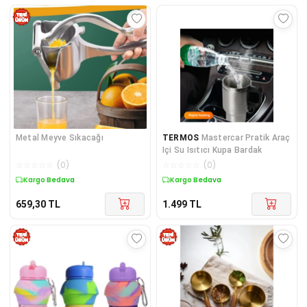
Metal Meyve Sıkacağı
TERMOS
Mastercar Pratik Araç
Içi Su Isıtıcı Kupa Bardak
☆
☆
☆
☆
☆
(
0
)
☆
☆
☆
☆
☆
(
0
)
Kargo Bedava
Kargo Bedava
659,30
TL
1.499
TL