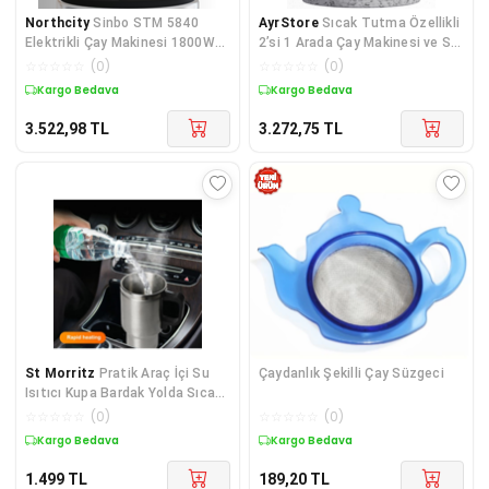
Northcity
Sinbo STM 5840
AyrStore
Sıcak Tutma Özellikli
Elektrikli Çay Makinesi 1800W
2’si 1 Arada Çay Makinesi ve Su
Cam Demlik Sıcak Tutma
Isıtıcı
☆
☆
☆
☆
☆
(
0
)
☆
☆
☆
☆
☆
(
0
)
Özelliği
Kargo Bedava
Kargo Bedava
3.522,98
TL
3.272,75
TL
St Morritz
Pratik Araç İçi Su
Çaydanlık Şekilli Çay Süzgeci
Isıtıcı Kupa Bardak Yolda Sıcak
İçim Konforu
☆
☆
☆
☆
☆
(
0
)
☆
☆
☆
☆
☆
(
0
)
Kargo Bedava
Kargo Bedava
1.499
TL
189,20
TL