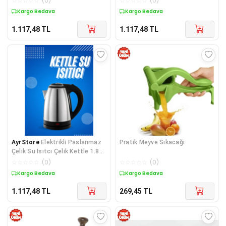
☆
☆
☆
☆
☆
(
0
)
☆
☆
☆
☆
☆
(
0
)
Kargo Bedava
Kargo Bedava
1.117,48
TL
1.117,48
TL
AyrStore
Elektrikli Paslanmaz
Pratik Meyve Sıkacağı
Çelik Su Isıtcı Çelik Kettle 1.8
Lt. Uzun Ömürlü
☆
☆
☆
☆
☆
(
0
)
☆
☆
☆
☆
☆
(
0
)
Kargo Bedava
Kargo Bedava
1.117,48
TL
269,45
TL