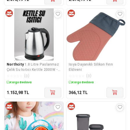
Northcity
1.8 Litre Paslanmaz
Isıya Dayanıklı Silikon Fırın
Çelik Su Isıtıcı Kettle 2000W -
Eldiveni
220-240V
☆
☆
☆
☆
☆
(
0
)
☆
☆
☆
☆
☆
(
0
)
Kargo Bedava
Kargo Bedava
1.152,98
TL
366,12
TL