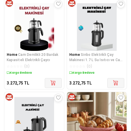
Home
Cam Demlikli 20 Bardak
Home
Sinbo Elektrikli Çay
Kapasiteli Elektrikli Çaycı
Makinesi 1.7 L Su Isıtıcı ve Cam
Demlikli Güvenli Kullanım
☆
☆
☆
☆
☆
(
0
)
☆
☆
☆
☆
☆
(
0
)
Kargo Bedava
Kargo Bedava
3.272,75
TL
3.272,75
TL