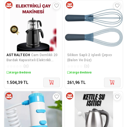
ASTRALTECH
Cam Demlikli 20
Silikon Saplı 2 işlevli Çırpıcı
Bardak Kapasiteli Elektrikli
(Balon Ve Düz)
Çaycı
☆
☆
☆
☆
☆
(
0
)
☆
☆
☆
☆
☆
(
0
)
Kargo Bedava
Kargo Bedava
1.504,39
TL
261,96
TL