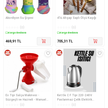
Akordiyon Su Şişesi
4'lü Ahşap Saplı Ölçü Kaşığı
☆
☆
☆
☆
☆
(
0
)
☆
☆
☆
☆
☆
(
0
)
Kargo Bedava
Kargo Bedava
469,91
TL
705,31
TL
Ev Tipi Salça Makinesi -
Kettle C F Tipi 220-240V
Süzgeçli ve Hazneli - Manuel
Paslanmaz Çelik Elektrik
Kollu
Kablolu Otomatik Kapanma
☆
☆
☆
☆
☆
(
0
)
☆
☆
☆
☆
☆
(
0
)