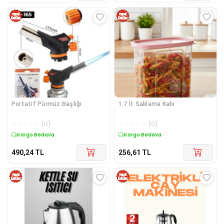
Portatif Pürmüz Başlığı
1.7 lt Saklama Kabı
☆
☆
☆
☆
☆
(
0
)
☆
☆
☆
☆
☆
(
0
)
Kargo Bedava
Kargo Bedava
490,24
TL
256,61
TL