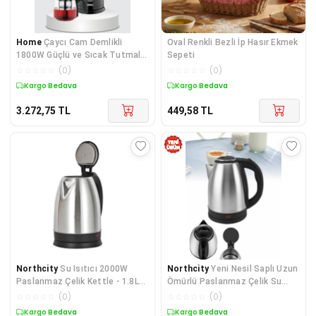
Home
Çaycı Cam Demlikli
Oval Renkli Bezli İp Hasır Ekmek
1800W Güçlü ve Sıcak Tutmalı
Sepeti
Elektrikli Çay Makinesi
☆
☆
☆
☆
☆
(
0
)
☆
☆
☆
☆
☆
(
0
)
Kargo Bedava
Kargo Bedava
3.272,75
TL
449,58
TL
Northcity
Su Isıtıcı 2000W
Northcity
Yeni Nesil Saplı Uzun
Paslanmaz Çelik Kettle - 1.8L
Ömürlü Paslanmaz Çelik Su
Ev Tipi Elektrikli Kupa
Isıtıcı Kettle - 1.8L 2000W
☆
☆
☆
☆
☆
(
0
)
☆
☆
☆
☆
☆
(
0
)
Kargo Bedava
Kargo Bedava