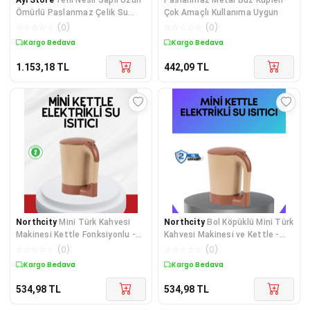
Ömürlü Paslanmaz Çelik Su
Çok Amaçlı Kullanıma Uygun
Isıtıcı Kettle
☆
☆
☆
☆
☆
(
0
)
☆
☆
☆
☆
☆
(
0
)
Kargo Bedava
Kargo Bedava
1.153,18
TL
442,09
TL
Northcity
Mini Türk Kahvesi
Northcity
Bol Köpüklü Mini Türk
Makinesi Kettle Fonksiyonlu -
Kahvesi Makinesi ve Kettle -
Elektrikli Kahve Demleme
Çok Amaçlı Kullanım
☆
☆
☆
☆
☆
(
0
)
☆
☆
☆
☆
☆
(
0
)
Kargo Bedava
Kargo Bedava
534,98
TL
534,98
TL