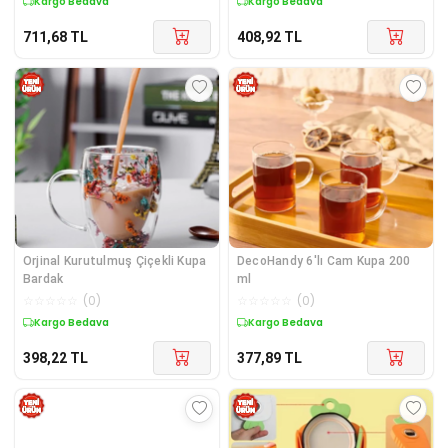
Kargo Bedava
Kargo Bedava
711,68
TL
408,92
TL
Orjinal Kurutulmuş Çiçekli Kupa
DecoHandy 6'lı Cam Kupa 200
Bardak
ml
☆
☆
☆
☆
☆
(
0
)
☆
☆
☆
☆
☆
(
0
)
Kargo Bedava
Kargo Bedava
398,22
TL
377,89
TL