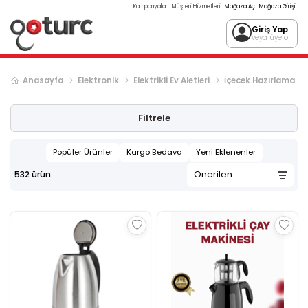
Kampanyalar
Müşteri Hizmetleri
Mağaza Aç
Mağaza Girişi
Giriş Yap
veya üye ol
Anasayfa
Elektronik
Elektrikli Ev Aletleri
İçecek Hazırlama
Sonraki ürün sayfası, sayfa
2
Filtrele
Popüler Ürünler
Kargo Bedava
Yeni Eklenenler
532
ürün