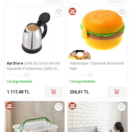
AyrStore
Çelik Su Isıtıcı Kettle
Hamburger Tasarımlı Beslenme
Dayanıklı Paslanmaz Çelik Uzun
Kabı
Ömürlü
☆
☆
☆
☆
☆
(
0
)
☆
☆
☆
☆
☆
(
0
)
Kargo Bedava
Kargo Bedava
1.117,48
TL
256,61
TL