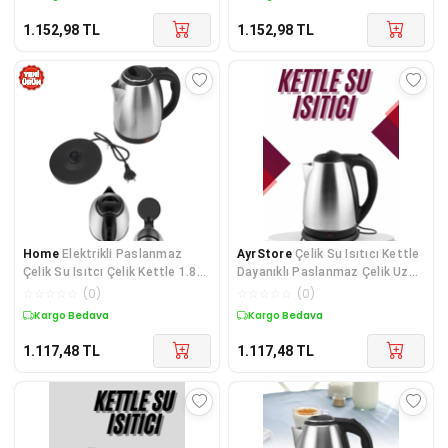
1.152,98
TL
1.152,98
TL
Home
Elektrikli Paslanmaz
AyrStore
Çelik Su Isıtıcı Kettle
Çelik Su Isıtcı Çelik Kettle 1.8
Dayanıklı Paslanmaz Çelik Uzun
Lt. Uzun Ömürlü
Ömürlü
☆
☆
☆
☆
☆
(
0
)
☆
☆
☆
☆
☆
(
0
)
Kargo Bedava
Kargo Bedava
1.117,48
TL
1.117,48
TL