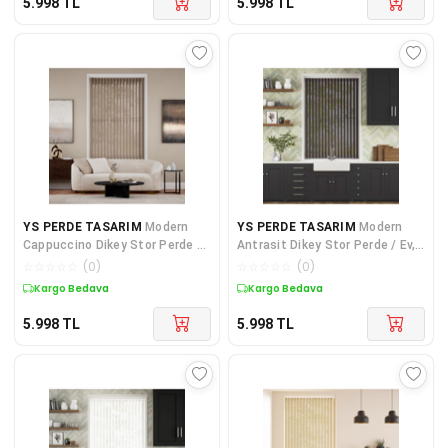
5.998
TL
5.998
TL
YS PERDE TASARIM
Modern
YS PERDE TASARIM
Modern
Cappuccino Dikey Stor Perde /
Antrasit Dikey Stor Perde / Ev,
Ev, İşyeri ve Ofisler İçin Dikey
İşyeri ve Ofisler İçin Dikey Mat
☆
☆
☆
☆
☆
(
0
)
☆
☆
☆
☆
☆
(
0
)
Mat Stor Perde, Alüminyum
Stor Perde, Alüminyum Kasalı
Kargo Bedava
Kargo Bedava
Kasalı Yüksek Kaliteli -
Yüksek Kaliteli - Antrasit
Cappuccino MAT1810/CP
MAT1280/ADP
5.998
TL
5.998
TL