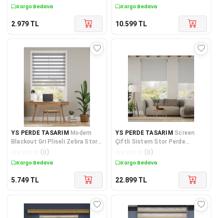
Alüminyum
Kargo Bedava
Kargo Bedava
2.979
TL
10.599
TL
YS PERDE TASARIM
Modern
YS PERDE TASARIM
Screen
Blackout Gri Pliseli Zebra Stor
Çiftli Sistem Stor Perde
Perde , Alüminyum Kasalı Y
(Screen+Blackout Stor)
☆
☆
☆
☆
☆
(
0
)
☆
☆
☆
☆
☆
(
0
)
Alüminyum
Kargo Bedava
Kargo Bedava
5.749
TL
22.899
TL