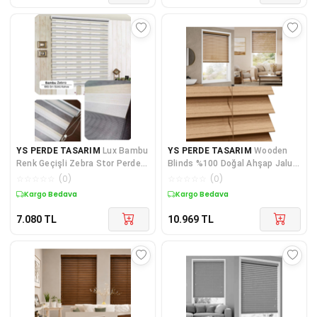
YS PERDE TASARIM
Lux Bambu
YS PERDE TASARIM
Wooden
Renk Geçişli Zebra Stor Perde,
Blinds %100 Doğal Ahşap Jaluzi
Alüminyum Kasalı Yüksek
Perde 50mm,Alüminyum Kasalı
☆
☆
☆
☆
☆
(
0
)
☆
☆
☆
☆
☆
(
0
)
Yüksek Kaliteli - A.Meşe
Kargo Bedava
Kargo Bedava
Mİ/J013PW
7.080
TL
10.969
TL