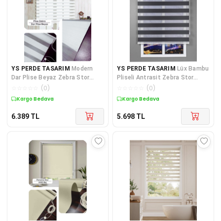
YS PERDE TASARIM
Modern
YS PERDE TASARIM
Lüx Bambu
Dar Plise Beyaz Zebra Stor
Pliseli Antrasit Zebra Stor
Perde , Alüminyum Kasalı
Perde , Alüminyum Kasalı Yü
☆
☆
☆
☆
☆
(
0
)
☆
☆
☆
☆
☆
(
0
)
Yüksek
Kargo Bedava
Kargo Bedava
6.389
TL
5.698
TL