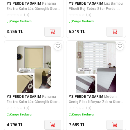
YS PERDE TASARIM
Panama
YS PERDE TASARIM
Lüx Bambu
Ekstra Kalın Lüx Güneşlik Stor
Pliseli Bej Zebra Stor Perde ,
Perde, Alüminyum Kasalı Yük
Alüminyum Kasalı Yüksek
☆
☆
☆
☆
☆
(
0
)
☆
☆
☆
☆
☆
(
0
)
Kargo Bedava
Kargo Bedava
3.755
TL
5.319
TL
YS PERDE TASARIM
Panama
YS PERDE TASARIM
Modern
Ekstra Kalın Lüx Güneşlik Stor
Geniş Pliseli Beyaz Zebra Stor
Perde, Alüminyum Kasalı Yük
Perde , Alüminyum Kasalı Yü
☆
☆
☆
☆
☆
(
0
)
☆
☆
☆
☆
☆
(
0
)
Kargo Bedava
Kargo Bedava
4.796
TL
7.689
TL