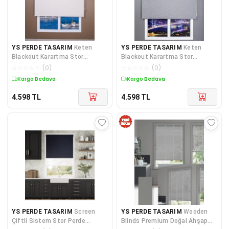
YS PERDE TASARIM
Keten
YS PERDE TASARIM
Keten
Blackout Karartma Stor
Blackout Karartma Stor
Güneşlik Perde, Alüminyum
Güneşlik Perde Alüminyum
☆
☆
☆
☆
☆
(
0
)
☆
☆
☆
☆
☆
(
0
)
Kasalı Yük
Kasalı Yüks
Kargo Bedava
Kargo Bedava
4.598
TL
4.598
TL
YS PERDE TASARIM
Screen
YS PERDE TASARIM
Wooden
Çiftli Sistem Stor Perde
Blinds Premium Doğal Ahşap