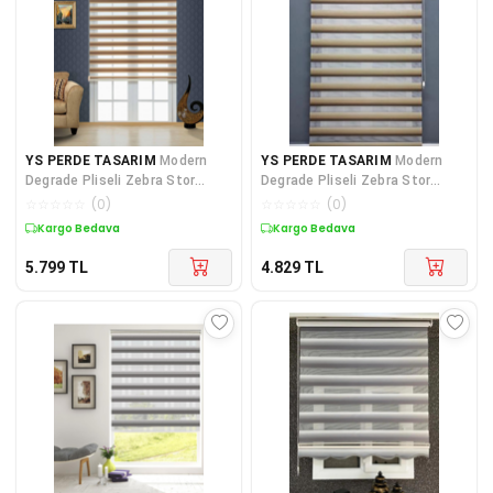
YS PERDE TASARIM
Modern
YS PERDE TASARIM
Modern
Degrade Pliseli Zebra Stor
Degrade Pliseli Zebra Stor
Perde, Alüminyum Kasalı
Perde, Alüminyum Kasalı
☆
☆
☆
☆
☆
(
0
)
☆
☆
☆
☆
☆
(
0
)
Yüksek
Yüksek
Kargo Bedava
Kargo Bedava
5.799
TL
4.829
TL