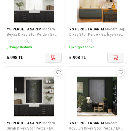
YS PERDE TASARIM
Modern
YS PERDE TASARIM
Modern Bej
Beyaz Dikey Stor Perde / Ev,
Dikey Stor Perde / Ev, İşyeri ve
İşyeri ve Ofisler İçin Dikey
Ofisler İçin Dikey Mat Stor
☆
☆
☆
☆
☆
(
0
)
☆
☆
☆
☆
☆
(
0
)
Perde, Alüminyum Kasalı
Kargo Bedava
Kargo Bedava
Yüksek Kaliteli - Bej
MAT1640/BEJ
5.998
TL
5.998
TL
YS PERDE TASARIM
Modern
YS PERDE TASARIM
Modern
Siyah Dikey Stor Perde / Ev,
Koyu Gri Dikey Stor Perde / Ev,