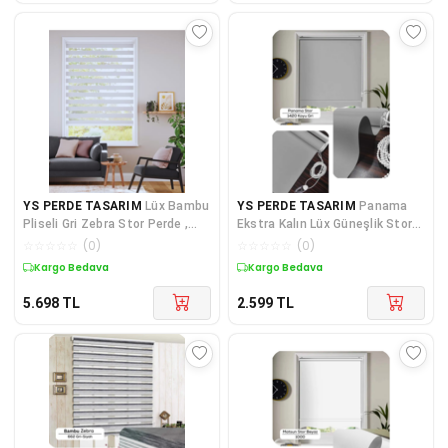
YS PERDE TASARIM
Lüx Bambu
YS PERDE TASARIM
Panama
Pliseli Gri Zebra Stor Perde ,
Ekstra Kalın Lüx Güneşlik Stor
Alüminyum Kasalı Yüksek
Perde, Alüminyum Kasalı
☆
☆
☆
☆
☆
(
0
)
☆
☆
☆
☆
☆
(
0
)
Yüksek Kaliteli - GRİ
Kargo Bedava
Kargo Bedava
ZYW1020/PNM
5.698
TL
2.599
TL