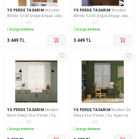
YS PERDE TASARIM
Wooden
YS PERDE TASARIM
Wooden
Blinds %100 Doğal Ahşap Jaluzi
Blinds %100 Doğal Ahşap Jaluzi
Perde 50mm, Alüminyum Kasal
Perde 50mm, Alüminyum Kasal
☆
☆
☆
☆
☆
(
0
)
☆
☆
☆
☆
☆
(
0
)
Kargo Bedava
Kargo Bedava
3.449
TL
3.449
TL
YS PERDE TASARIM
Modern
YS PERDE TASARIM
Modern Gri
Krem Dikey Stor Perde / Ev,
Dikey Stor Perde / Ev, İşyeri ve
İşyeri ve Ofisler İçin Dikey Mat
Ofisler İçin Dikey Mat Stor
☆
☆
☆
☆
☆
(
0
)
☆
☆
☆
☆
☆
(
0
)
Stor Perde, Alüminyum Kasalı
Perde, Alüminyum Kasalı
Kargo Bedava
Kargo Bedava
Yüksek Kaliteli - Krem
Yüksek Kaliteli - Gri
MAT1100/KDP
MAT1780/GRI