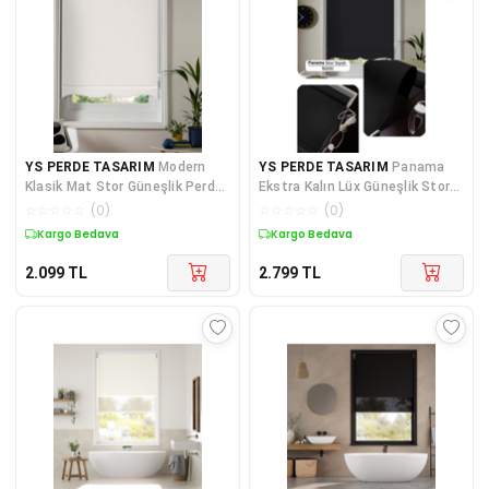
YS PERDE TASARIM
Modern
YS PERDE TASARIM
Panama
Klasik Mat Stor Güneşlik Perde,
Ekstra Kalın Lüx Güneşlik Stor
Alüminyum Kasalı Yüksek
Perde, Alüminyum Kasalı
☆
☆
☆
☆
☆
(
0
)
☆
☆
☆
☆
☆
(
0
)
Kaliteli - Krem P1010X/002W
Yüksek Kaliteli -SİYAH
Kargo Bedava
Kargo Bedava
SHW5120/PNM
2.099
TL
2.799
TL