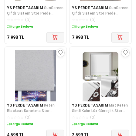
YS PERDE TASARIM
SunScreen
YS PERDE TASARIM
SunScreen
Çiftli Sistem Stor Perde
Çiftli Sistem Stor Perde
(Screen+Blackout Stor)
(Screen+Blackout Stor)
☆
☆
☆
☆
☆
(
0
)
☆
☆
☆
☆
☆
(
0
)
Alüminy
Alüminy
Kargo Bedava
Kargo Bedava
7.998
TL
7.998
TL
YS PERDE TASARIM
Keten
YS PERDE TASARIM
Mat Keten
Blackout Karartma Stor
Simli Kalın Lüx Güneşlik Stor
Güneşlik Perde, Alüminyum
Perde, Alüminyum Kasalı Y
☆
☆
☆
☆
☆
(
0
)
☆
☆
☆
☆
☆
(
0
)
Kasalı Yük
Kargo Bedava
Kargo Bedava
4.598
TL
2.599
TL