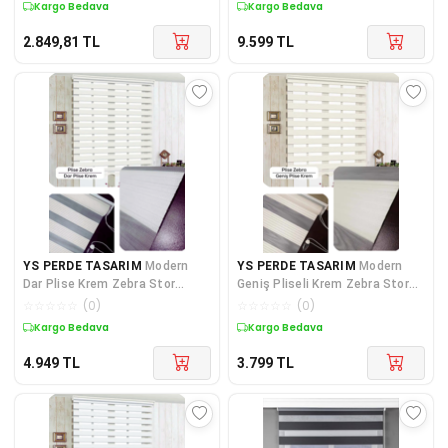
Kargo Bedava
Kargo Bedava
2.849,81
TL
9.599
TL
YS PERDE TASARIM
Modern
YS PERDE TASARIM
Modern
Dar Plise Krem Zebra Stor
Geniş Pliseli Krem Zebra Stor
Perde , Alüminyum Kasalı
Perde , Alüminyum Kasalı Yük
☆
☆
☆
☆
☆
(
0
)
☆
☆
☆
☆
☆
(
0
)
Yüksek
Kargo Bedava
Kargo Bedava
4.949
TL
3.799
TL