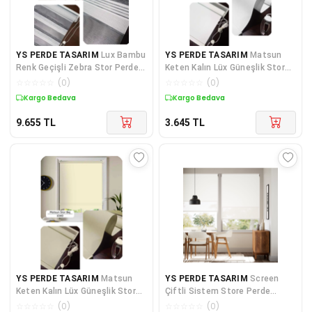
YS PERDE TASARIM
Lux Bambu
YS PERDE TASARIM
Matsun
Renk Geçişli Zebra Stor Perde
Keten Kalın Lüx Güneşlik Stor
Alüminyum Kasalı Yüksek K
Perde, Alüminyum Kasalı Yüks
☆
☆
☆
☆
☆
(
0
)
☆
☆
☆
☆
☆
(
0
)
Kargo Bedava
Kargo Bedava
9.655
TL
3.645
TL
YS PERDE TASARIM
Matsun
YS PERDE TASARIM
Screen
Keten Kalın Lüx Güneşlik Stor
Çiftli Sistem Store Perde
Perde, Alüminyum Kasalı Yüks
(Screen+Blackout Stor)
☆
☆
☆
☆
☆
(
0
)
☆
☆
☆
☆
☆
(
0
)