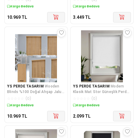
Yüksek Kaliteli - Gri Mİ/J008PW
Yüksek Kaliteli - A.Meşe 013PW
Kargo Bedava
Kargo Bedava
10.969
TL
3.449
TL
YS PERDE TASARIM
Wooden
YS PERDE TASARIM
Modern
Blinds %100 Doğal Ahşap Jaluzi
Klasik Mat Stor Güneşlik Perde,
Perde 50mm,Alüminyum Kasalı
Alüminyum Kasalı Yüksek
☆
☆
☆
☆
☆
(
0
)
☆
☆
☆
☆
☆
(
0
)
Yüksek Kaliteli - A.Meşe
Kaliteli - Beyaz P1000X/001W
Kargo Bedava
Kargo Bedava
/W013PW
10.969
TL
2.099
TL