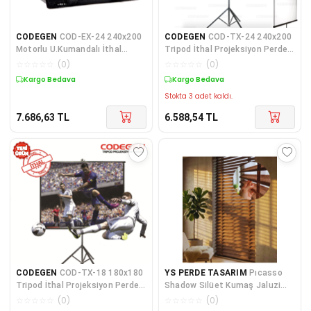
CODEGEN
COD-EX-24 240x200
CODEGEN
COD-TX-24 240x200
Motorlu U.Kumandalı İthal
Tripod İthal Projeksiyon Perdesi
Projeksiyon Perdesi (Siyah
(Arkası Siyah Fonlu)
☆
☆
☆
☆
☆
(
0
)
☆
☆
☆
☆
☆
(
0
)
Fonlu)
Kargo Bedava
Kargo Bedava
Stokta 3 adet kaldı.
7.686,63
TL
6.588,54
TL
CODEGEN
COD-TX-18 180x180
YS PERDE TASARIM
Pıcasso
Tripod İthal Projeksiyon Perdesi
Shadow Silüet Kumaş Jaluzi
(Arkası Siyah Fonlu)
Store Perde, Alüminyum Kasalı
☆
☆
☆
☆
☆
(
0
)
☆
☆
☆
☆
☆
(
0
)