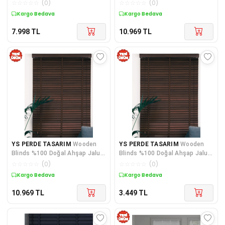
(Screen+Blackout Stor)
Jaluzi Perde 50mm, Alüminyum
☆
☆
☆
☆
☆
(
0
)
☆
☆
☆
☆
☆
(
0
)
Alüminyum
Kasalı Yüksek Kaliteli / Açık Gri
Kargo Bedava
Kargo Bedava
Y&S/004PWB
7.998
TL
10.969
TL
YS PERDE TASARIM
Wooden
YS PERDE TASARIM
Wooden
Blinds %100 Doğal Ahşap Jaluzi
Blinds %100 Doğal Ahşap Jaluzi
Perde 50mm,Alüminyum Kasalı
Perde 50mm,Alüminyum Kasalı
☆
☆
☆
☆
☆
(
0
)
☆
☆
☆
☆
☆
(
0
)
Yüksek Kaliteli - Koyu Kahve
Yüksek Kaliteli - Kahve
Kargo Bedava
Kargo Bedava
(KURDELALI) YS/W0010PWB
(KURDELALI) YSP/010PWB
10.969
TL
3.449
TL