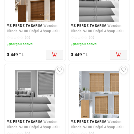
YS PERDE TASARIM
Wooden
YS PERDE TASARIM
Wooden
Blinds %100 Doğal Ahşap Jaluzi
Blinds %100 Doğal Ahşap Jaluzi
Perde 50mm,Alüminyum Kasalı
Perde 50mm,Alüminyum Kasalı
☆
☆
☆
☆
☆
(
0
)
☆
☆
☆
☆
☆
(
0
)
Yüksek Kaliteli - Ceviz
Yüksek Kaliteli - Gri
Kargo Bedava
Kargo Bedava
Mİ/508PW
WDMI/008PW
3.449
TL
3.449
TL
YS PERDE TASARIM
Wooden
YS PERDE TASARIM
Wooden
Blinds %100 Doğal Ahşap Jaluzi
Blinds %100 Doğal Ahşap Jaluzi
Perde 50mm,Alüminyum Kasalı
Perde 50mm,Alüminyum Kasalı
☆
☆
☆
☆
☆
(
0
)
☆
☆
☆
☆
☆
(
0
)