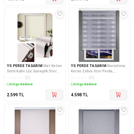
YS PERDE TASARIM
Mat Keten
YS PERDE TASARIM
Barselona
Simli Kalın Lüx Güneşlik Stor
Keten Zebra Stor Perde,
Perde, Alüminyum Kasalı Y
Alüminyum Kasalı Modern
☆
☆
☆
☆
☆
(
0
)
☆
☆
☆
☆
☆
(
0
)
Yüksek
Kargo Bedava
Kargo Bedava
2.599
TL
4.598
TL