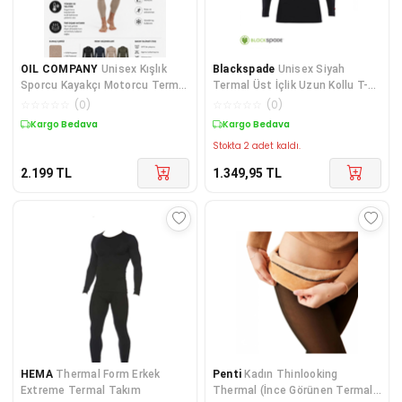
OIL COMPANY
Unisex Kışlık
Blackspade
Unisex Siyah
Sporcu Kayakçı Motorcu Termal
Termal Üst İçlik Uzun Kollu T-
Içlik Üst Seamless Iıı. Seviye
shirt
☆
☆
☆
☆
☆
(
0
)
☆
☆
☆
☆
☆
(
0
)
Pro
Kargo Bedava
Kargo Bedava
Stokta 2 adet kaldı.
2.199
TL
1.349,95
TL
HEMA
Thermal Form Erkek
Penti
Kadın Thinlooking
Extreme Termal Takım
Thermal (İnce Görünen Termal)