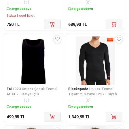
Külotlu Çorap
☆
☆
☆
☆
☆
(
0
)
☆
☆
☆
☆
☆
(
0
)
Kargo Bedava
Kargo Bedava
Stokta 3 adet kaldı.
750
TL
689,90
TL
Fai
1023 Unisex Çocuk Termal
Blackspade
Unisex Termal
Atlet 2. Seviye Içlik
Tişört 2. Seviye 1257 - Siyah
☆
☆
☆
☆
☆
(
0
)
☆
☆
☆
☆
☆
(
0
)
Kargo Bedava
Kargo Bedava
499,95
TL
1.349,95
TL