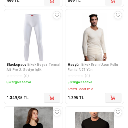
499
TL
599
TL
Blackspade
Erkek Beyaz Termal
Hasyün
Erkek Krem Uzun Kollu
Alt Pro 2. Seviye Içlik
Fanila %75 Yün
☆
☆
☆
☆
☆
(
0
)
☆
☆
☆
☆
☆
(
0
)
Kargo Bedava
Kargo Bedava
Stokta 1 adet kaldı.
1.349,95
TL
1.295
TL