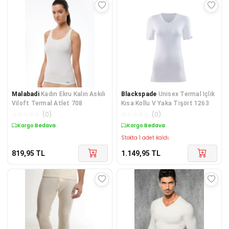
Malabadi
Kadın Ekru Kalın Askılı
Blackspade
Unisex Termal Içlik
Viloft Termal Atlet 708
Kısa Kollu V Yaka Tişört 1263
☆
☆
☆
☆
☆
(
0
)
☆
☆
☆
☆
☆
(
0
)
Kargo Bedava
Kargo Bedava
Stokta 1 adet kaldı.
819,95
TL
1.149,95
TL