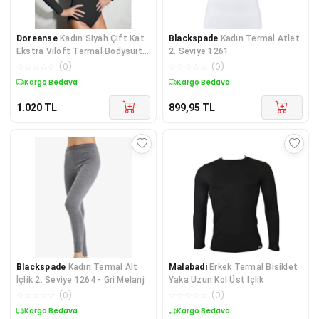
Doreanse
Kadın Siyah Çift Kat
Blackspade
Kadın Termal Atlet
Ekstra Viloft Termal Bodysuit
2. Seviye 1261
12455
☆
☆
☆
☆
☆
(
0
)
☆
☆
☆
☆
☆
(
0
)
Kargo Bedava
Kargo Bedava
1.020
TL
899,95
TL
Blackspade
Kadın Termal Alt
Malabadi
Erkek Termal Bisiklet
İçlik 2. Seviye 1264 - Gri Melanj
Yaka Uzun Kol Üst Içlik
☆
☆
☆
☆
☆
(
0
)
☆
☆
☆
☆
☆
(
0
)
Kargo Bedava
Kargo Bedava