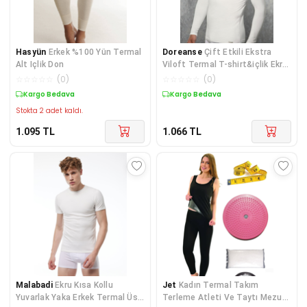
Hasyün
Erkek %100 Yün Termal
Doreanse
Çift Etkili Ekstra
Alt Içlik Don
Viloft Termal T-shirt&içlik Ekru
- 2985
☆
☆
☆
☆
☆
(
0
)
☆
☆
☆
☆
☆
(
0
)
Kargo Bedava
Kargo Bedava
Stokta 2 adet kaldı.
1.095
TL
1.066
TL
Malabadi
Ekru Kısa Kollu
Jet
Kadın Termal Takım
Yuvarlak Yaka Erkek Termal Üst
Terleme Atleti Ve Taytı Mezura