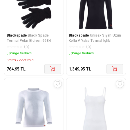
Blackspade
Black Spade
Blackspade
Unisex Siyah Uzun
Termal Polar Eldiven 9984
Kollu V Yaka Termal İçlik
☆
☆
☆
☆
☆
(
0
)
☆
☆
☆
☆
☆
(
0
)
Kargo Bedava
Kargo Bedava
Stokta 2 adet kaldı.
764,95
TL
1.349,95
TL