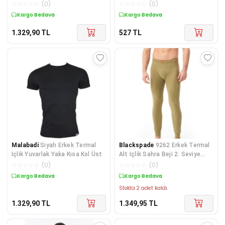
İçlik 606
Lut Gölü Tuzu Bel Inceltici
☆
☆
☆
☆
☆
(
0
)
☆
☆
☆
☆
☆
(
0
)
Twister Disk Seti
Kargo Bedava
Kargo Bedava
1.329,90
TL
527
TL
Malabadi
Siyah Erkek Termal
Blackspade
9262 Erkek Termal
Içlik Yuvarlak Yaka Kısa Kol Üst
Alt Içlik Sahra Beji 2. Seviye
Active Thermal Alt Giyim Içlik &
☆
☆
☆
☆
☆
(
0
)
☆
☆
☆
☆
☆
(
0
)
Tayt
Kargo Bedava
Kargo Bedava
Stokta 2 adet kaldı.
1.329,90
TL
1.349,95
TL