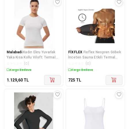
Malabadi
Kadın Ekru Yuvarlak
FİXFLEX
Fixflex Neopren Göbek
Yaka Kısa Kollu Viloft Termal
İnceten Sauna Etkili Termal
Üst Içlik 705
Korse Standart
☆
☆
☆
☆
☆
(
0
)
☆
☆
☆
☆
☆
(
0
)
Kargo Bedava
Kargo Bedava
1.129,60
TL
725
TL