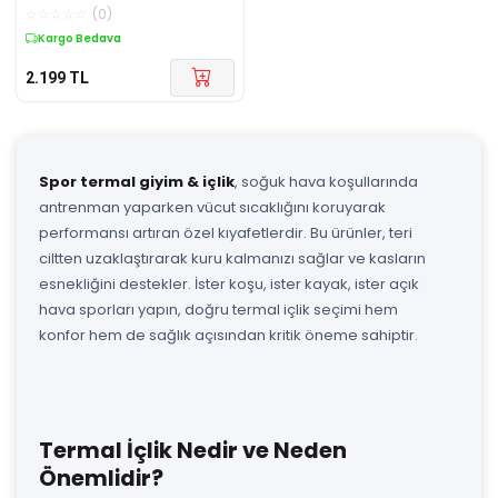
Ultra Sıcak Tutucu III. Seviye
☆
☆
☆
☆
☆
(
0
)
SİYAH
Kargo Bedava
2.199
TL
Spor termal giyim & içlik
, soğuk hava koşullarında
antrenman yaparken vücut sıcaklığını koruyarak
performansı artıran özel kıyafetlerdir. Bu ürünler, teri
ciltten uzaklaştırarak kuru kalmanızı sağlar ve kasların
esnekliğini destekler. İster koşu, ister kayak, ister açık
hava sporları yapın, doğru termal içlik seçimi hem
konfor hem de sağlık açısından kritik öneme sahiptir.
Termal İçlik Nedir ve Neden
Önemlidir?