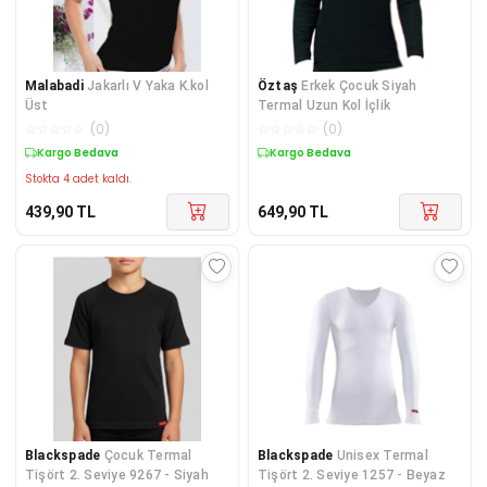
Malabadi
Jakarlı V Yaka K.kol
Öztaş
Erkek Çocuk Siyah
Üst
Termal Uzun Kol İçlik
☆
☆
☆
☆
☆
(
0
)
☆
☆
☆
☆
☆
(
0
)
Kargo Bedava
Kargo Bedava
Stokta 4 adet kaldı.
439,90
TL
649,90
TL
Blackspade
Çocuk Termal
Blackspade
Unisex Termal
Tişört 2. Seviye 9267 - Siyah
Tişört 2. Seviye 1257 - Beyaz