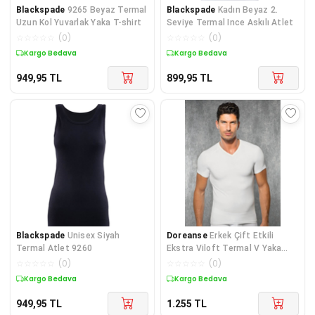
Blackspade
9265 Beyaz Termal
Blackspade
Kadın Beyaz 2.
Uzun Kol Yuvarlak Yaka T-shirt
Seviye Termal Ince Askılı Atlet
☆
☆
☆
☆
☆
(
0
)
☆
☆
☆
☆
☆
(
0
)
Kargo Bedava
Kargo Bedava
949,95
TL
899,95
TL
Blackspade
Unisex Siyah
Doreanse
Erkek Çift Etkili
Termal Atlet 9260
Ekstra Viloft Termal V Yaka
Kısa Kol Içlik T-shirt Ekru
☆
☆
☆
☆
☆
(
0
)
☆
☆
☆
☆
☆
(
0
)
Kargo Bedava
Kargo Bedava
949,95
TL
1.255
TL