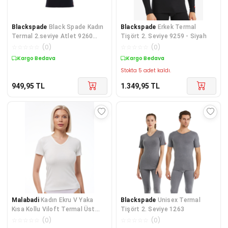
Blackspade
Black Spade Kadın
Blackspade
Erkek Termal
Termal 2.seviye Atlet 9260
Tişört 2. Seviye 9259 - Siyah
Siyah
☆
☆
☆
☆
☆
(
0
)
☆
☆
☆
☆
☆
(
0
)
Kargo Bedava
Kargo Bedava
Stokta 5 adet kaldı.
949,95
TL
1.349,95
TL
Malabadi
Kadın Ekru V Yaka
Blackspade
Unisex Termal
Kısa Kollu Viloft Termal Üst
Tişört 2. Seviye 1263
Içlik 707
☆
☆
☆
☆
☆
(
0
)
☆
☆
☆
☆
☆
(
0
)