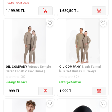
Stokta 1 adet kaldı.
1.199,95
TL
1.629,50
TL
OIL COMPANY
Vücudu Komple
OIL COMPANY
Siyah Termal
Saran Esnek Viskon Kumaş
İçlik Set Unisex III. Seviye
Yapılı 3. Seviye Korumalı
☆
☆
☆
☆
☆
(
0
)
☆
☆
☆
☆
☆
(
0
)
Yuvarlak Yaka Unisex Termal
Kargo Bedava
Kargo Bedava
İçlik
1.999
TL
1.999
TL