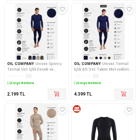
OIL COMPANY
Unisex Sporcu
OIL COMPANY
Unisex Termal
Termal Üst İçlik Esnek ve
İçlik Alt Üst Takım Motosiklet
Dikişsiz Yapı
Kamp Outdoor İçliği İÇLİK SET
☆
☆
☆
☆
☆
(
0
)
☆
☆
☆
☆
☆
(
0
)
Kargo Bedava
Kargo Bedava
2.199
TL
4.399
TL