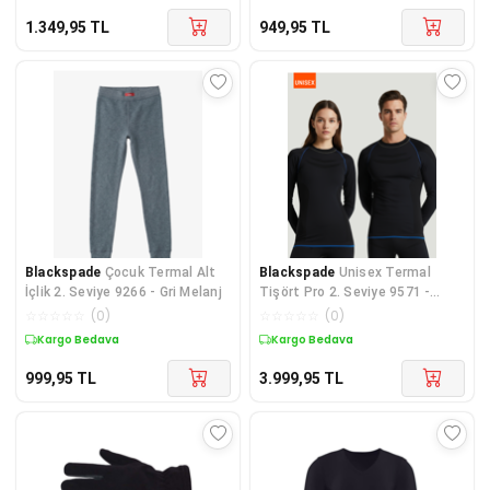
1.349,95
TL
949,95
TL
Blackspade
Çocuk Termal Alt
Blackspade
Unisex Termal
İçlik 2. Seviye 9266 - Gri Melanj
Tişört Pro 2. Seviye 9571 -
Antrasit
☆
☆
☆
☆
☆
(
0
)
☆
☆
☆
☆
☆
(
0
)
Kargo Bedava
Kargo Bedava
999,95
TL
3.999,95
TL