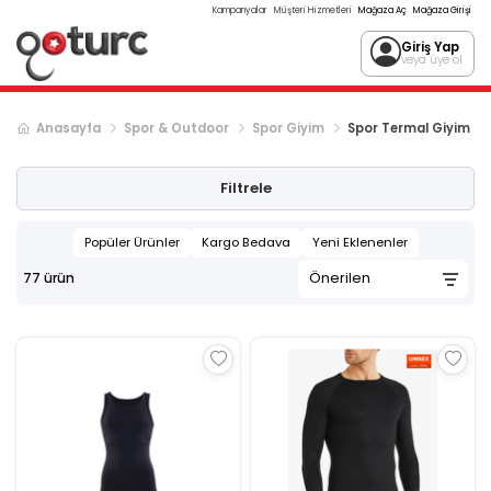
Kampanyalar
Müşteri Hizmetleri
Mağaza Aç
Mağaza Girişi
Giriş Yap
veya üye ol
Anasayfa
Spor & Outdoor
Spor Giyim
Spor Termal Giyim & İ
Sonraki ürün sayfası, sayfa
2
Filtrele
Popüler Ürünler
Kargo Bedava
Yeni Eklenenler
77
ürün