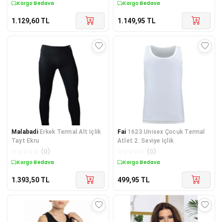
Kargo Bedava
Kargo Bedava
1.129,60
TL
1.149,95
TL
Malabadi
Erkek Termal Alt Içlik
Fai
1623 Unisex Çocuk Termal
Tayt Ekru
Atlet 2. Seviye Içlik
☆
☆
☆
☆
☆
(
0
)
☆
☆
☆
☆
☆
(
0
)
Kargo Bedava
Kargo Bedava
1.393,50
TL
499,95
TL