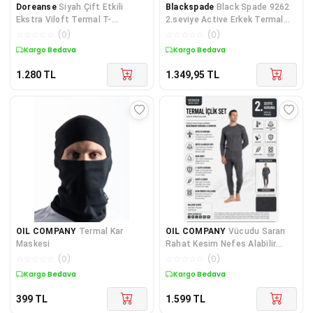
Doreanse
Siyah Çift Etkili
Blackspade
Black Spade 9262
Ekstra Viloft Termal T-
2.seviye Active Erkek Termal
shirt&İçlik 2965
Tayt Içlik Beyaz
☆
☆
☆
☆
☆
(
0
)
☆
☆
☆
☆
☆
(
0
)
Kargo Bedava
Kargo Bedava
1.280
TL
1.349,95
TL
OIL COMPANY
Termal Kar
OIL COMPANY
Vücudu Saran
Maskesi
Rahat Kesim Nefes Alabilir
Kumaş Termal İçlik Alt Üst
☆
☆
☆
☆
☆
(
0
)
☆
☆
☆
☆
☆
(
0
)
Takım
Kargo Bedava
Kargo Bedava
399
TL
1.599
TL