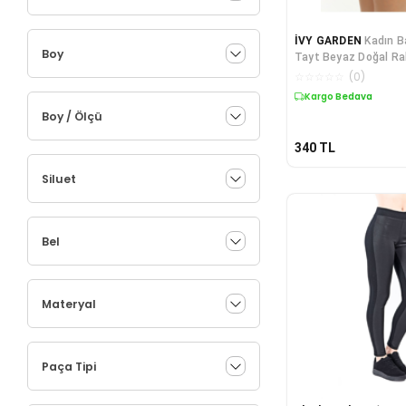
İVY GARDEN
Kadın 
Boy
Tayt Beyaz Doğal Ra
GİYİM)
☆
☆
☆
☆
☆
(
0
)
Kargo Bedava
Boy / Ölçü
340
TL
Siluet
Bel
Materyal
Paça Tipi