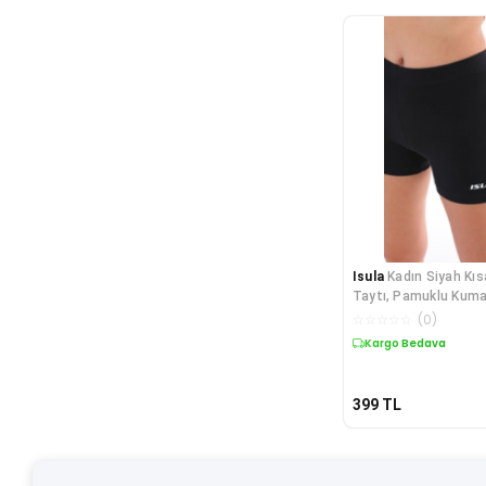
Isula
Kadın Siyah Kıs
Taytı, Pamuklu Kum
☆
☆
☆
☆
☆
(
0
)
Kargo Bedava
399
TL