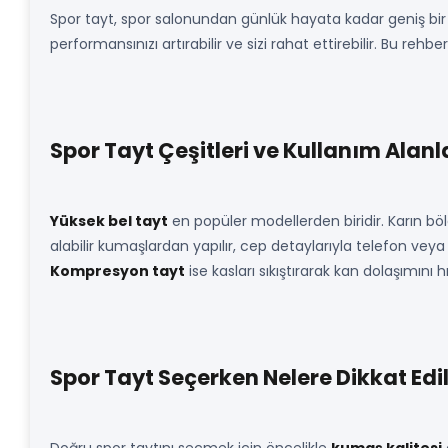
Spor tayt, spor salonundan günlük hayata kadar geniş bir 
performansınızı artırabilir ve sizi rahat ettirebilir. Bu reh
Spor Tayt Çeşitleri ve Kullanım Alanl
Yüksek bel tayt
en popüler modellerden biridir. Karın bölge
alabilir kumaşlardan yapılır, cep detaylarıyla telefon veya 
Kompresyon tayt
ise kasları sıkıştırarak kan dolaşımını 
Spor Tayt Seçerken Nelere Dikkat Edi
Doğru spor taytını seçmek için öncelikle
kumaş kalitesi