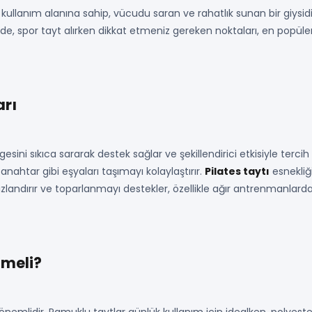
kullanım alanına sahip, vücudu saran ve rahatlık sunan bir giysi
berde, spor tayt alırken dikkat etmeniz gereken noktaları, en popüle
arı
sini sıkıca sararak destek sağlar ve şekillendirici etkisiyle tercih 
anahtar gibi eşyaları taşımayı kolaylaştırır.
Pilates taytı
esnekliği
hızlandırır ve toparlanmayı destekler, özellikle ağır antrenmanlarda 
lmeli?
önemlidir. Pamuklu taytlar günlük kullanım için idealken, polyest