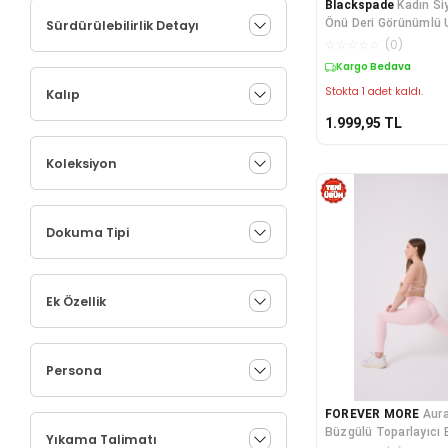
Blackspade
Kadın Si
Önü Deri Görünümlü 
Sürdürülebilirlik Detayı
☆
☆
☆
☆
☆
(
0
)
Kargo Bedava
Stokta 1 adet kaldı.
Kalıp
1.999,95
TL
Koleksiyon
Dokuma Tipi
Ek Özellik
Persona
FOREVER MORE
Aura
Büzgülü Toparlayıcı E
Yıkama Talimatı