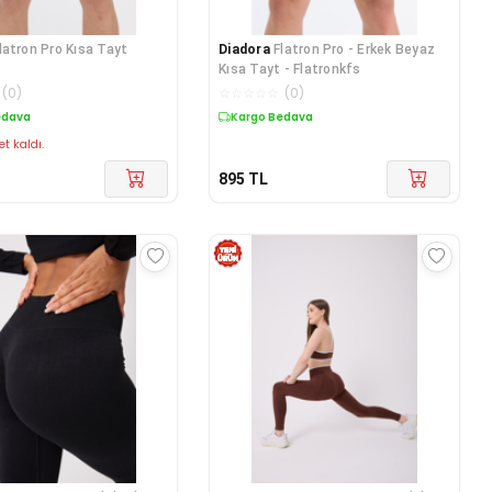
latron Pro Kısa Tayt
Diadora
Flatron Pro - Erkek Beyaz
Kısa Tayt - Flatronkfs
(
0
)
☆
☆
☆
☆
☆
(
0
)
edava
Kargo Bedava
et kaldı.
895
TL