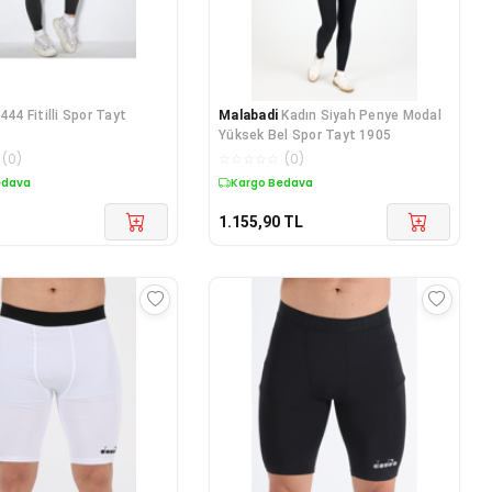
444 Fitilli Spor Tayt
Malabadi
Kadın Siyah Penye Modal
Yüksek Bel Spor Tayt 1905
(
0
)
☆
☆
☆
☆
☆
(
0
)
edava
Kargo Bedava
1.155,90
TL