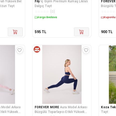
yah Yüksek Bel
Fily
İç Giyim Premium Kumaş Likralı
FOREVER
Uzun Tayt
Dalgıç Tayt
Büzgülü T
Bel Dikiş
☆
☆
☆
☆
☆
(
0
)
☆
☆
☆
☆
☆
Kargo Bedava
Kuponlu
595
TL
900
TL
 Model Arkası
FOREVER MORE
Aura Model Arkası
Koza Tek
tkili Yüksek
Büzgülü Toparlayıcı Etkili Yüksek
Tayt