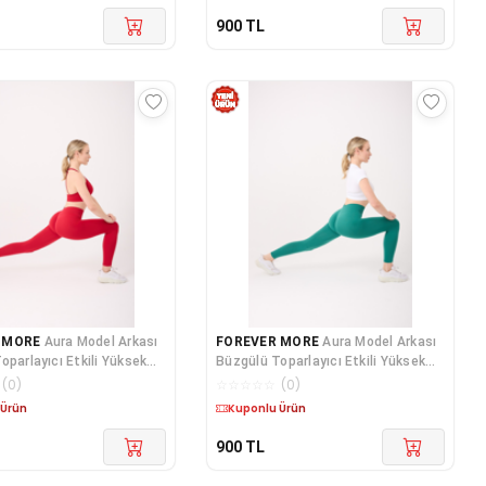
900
TL
 MORE
Aura Model Arkası
FOREVER MORE
Aura Model Arkası
oparlayıcı Etkili Yüksek
Büzgülü Toparlayıcı Etkili Yüksek
siz Tayt
Bel Dikişsiz Tayt
(
0
)
☆
☆
☆
☆
☆
(
0
)
 Ürün
Kuponlu Ürün
900
TL