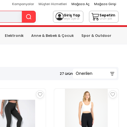
Kampanyalar
Müşteri Hizmetleri
Mağaza Aç
Mağaza Girişi
Giriş Yap
Sepetim
veya üye ol
ürün yok
Elektronik
Anne & Bebek & Çocuk
Spor & Outdoor
27
ürün