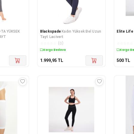
KOTA YÜKSEK
Blackspade
Kadın Yüksek Bel Uzun
Elite Life
TAYT
Tayt Lacivert
☆
☆
☆
☆
☆
(
0
)
☆
☆
☆
☆
☆
Kargo Bedava
Kargo B
1.999,95
TL
500
TL