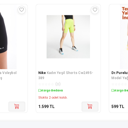
a Voleybol
Nike
Kadın Yeşil Shorts Cw2495-
Dr.Purelu
aş
389
Model Yağ
Beden Inc
☆
☆
☆
☆
☆
(
0
)
☆
☆
☆
☆
☆
Sauna Te
Kargo Bedava
Kargo B
Stokta 2 adet kaldı.
1.599
TL
599
TL