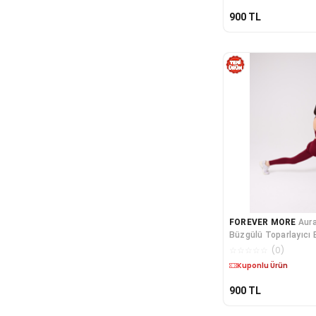
900
TL
FOREVER MORE
Aura
Büzgülü Toparlayıcı E
Bel Dikişsiz Tayt
☆
☆
☆
☆
☆
(
0
)
Kuponlu Ürün
900
TL