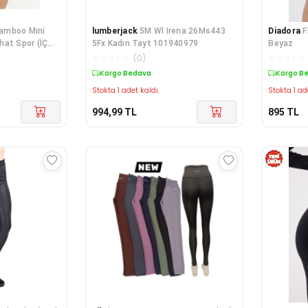
Bamboo Mini
lumberjack
5M Wl Irena 26Ms443
Diadora
F
hat Spor (İÇ
5Fx Kadın Tayt 101940979
Beyaz
☆
☆
☆
☆
☆
(
0
)
☆
☆
☆
☆
☆
Kargo Bedava
Kargo B
Stokta 1 adet kaldı.
Stokta 1 ad
994,99
TL
895
TL