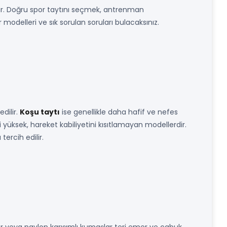
dir. Doğru spor taytını seçmek, antrenman
r modelleri ve sık sorulan soruları bulacaksınız.
edilir.
Koşu taytı
ise genellikle daha hafif ve nefes
 yüksek, hareket kabiliyetini kısıtlamayan modellerdir.
tercih edilir.
er veya naylon karışımlı kumaşlar teri emer ve çabuk