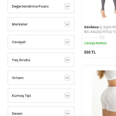
Değerlendirme Puanı
Markalar
Gönlünce
İç Giyim 
BEL DALGIÇ FİTİLLİ 
☆
☆
☆
☆
☆
(
0
)
Cinsiyet
Kargo Bedava
550
TL
Yaş Grubu
Ortam
Kumaş Tipi
Desen