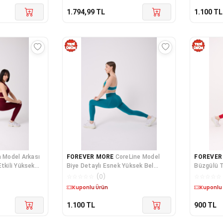
1.794,99
TL
1.100
TL
 Model Arkası
FOREVER MORE
CoreLine Model
FOREVER
tkili Yüksek
Biye Detaylı Esnek Yüksek Bel
Büzgülü T
Toparlayıcı Push Up Seamless Tayt
Bel Dikiş
☆
☆
☆
☆
☆
(
0
)
☆
☆
☆
☆
☆
Kuponlu Ürün
Kuponlu
1.100
TL
900
TL