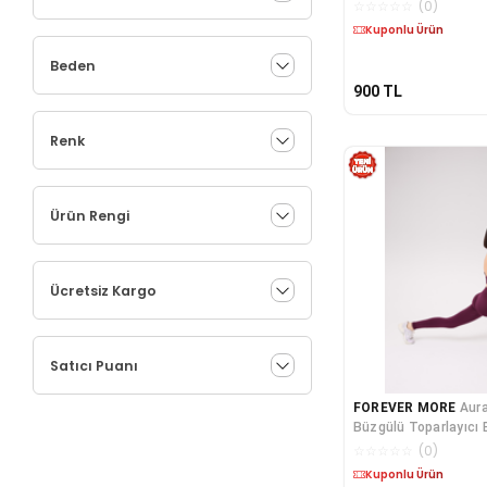
Bel Dikişsiz Tayt
☆
☆
☆
☆
☆
(
0
)
Kuponlu Ürün
Beden
900
TL
Renk
Ürün Rengi
Ücretsiz Kargo
Satıcı Puanı
FOREVER MORE
Aura
Büzgülü Toparlayıcı E
Bel Dikişsiz Tayt
☆
☆
☆
☆
☆
(
0
)
Kuponlu Ürün