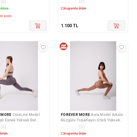
Toparlayıcı Push Up Seamless Tayt
(
0
)
☆
☆
☆
☆
☆
(
0
)
edava
Kuponlu Ürün
et kaldı.
1.100
TL
 MORE
CoreLine Model
FOREVER MORE
Aura Model Arkası
ylı Esnek Yüksek Bel
Büzgülü Toparlayıcı Etkili Yüksek
cı Push Up Seamless Tayt
Bel Dikişsiz Tayt
(
0
)
☆
☆
☆
☆
☆
(
0
)
 Ürün
Kuponlu Ürün