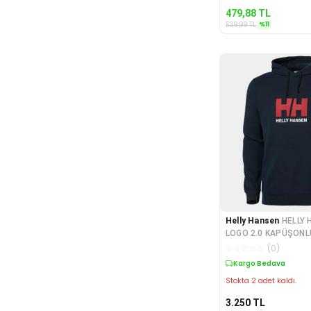
479,88
TL
%
11
539,99
TL
Helly Hansen
HELLY 
LOGO 2.0 KAPÜŞONL
SWEATSHIRT HHA.3
☆
☆
☆
☆
☆
(
0
)
Kargo Bedava
Stokta 2 adet kaldı.
3.250
TL