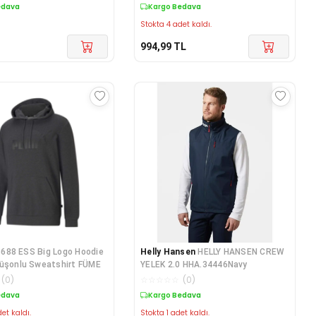
edava
Kargo Bedava
Stokta 4 adet kaldı.
994,99
TL
688 ESS Big Logo Hoodie
Helly Hansen
HELLY HANSEN CREW
püşonlu Sweatshirt FÜME
YELEK 2.0 HHA.34446Navy
(
0
)
☆
☆
☆
☆
☆
(
0
)
edava
Kargo Bedava
et kaldı.
Stokta 1 adet kaldı.