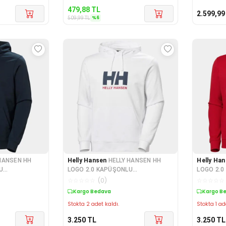
479,88
TL
2.599,99
%
6
509,99
TL
HANSEN HH
Helly Hansen
HELLY HANSEN HH
Helly Ha
U
LOGO 2.0 KAPÜŞONLU
LOGO 2.0
0394-NAVY
SWEATSHIRT HHA.30394-WHITE
SWEATSH
☆
☆
☆
☆
☆
(
0
)
☆
☆
☆
☆
☆
Kargo Bedava
Kargo B
Stokta 2 adet kaldı.
Stokta 1 ad
3.250
TL
3.250
TL