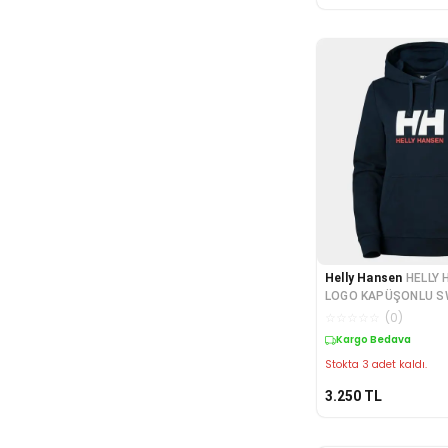
Helly Hansen
HELLY 
LOGO KAPÜŞONLU S
2.0 HHA.34460-NAVY
☆
☆
☆
☆
☆
(
0
)
Kargo Bedava
Stokta 3 adet kaldı.
3.250
TL