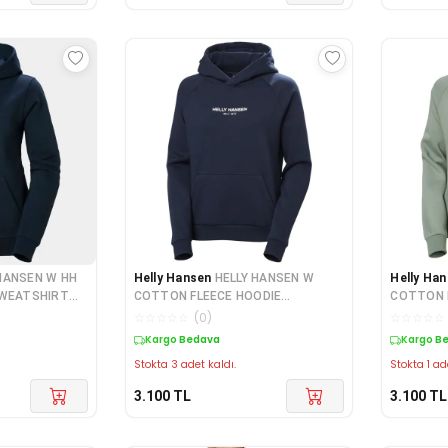
HANSEN W HH
Helly Hansen
HELLY HANSEN W
Helly Ha
WEATSHIRT
COTTON FLEECE HOODIE
COTTON 
SWEATSHIRT HHA.54161-NAVY
SWEATSH
☆
☆
☆
☆
☆
(
0
)
☆
☆
☆
☆
☆
GREYCAC
Kargo Bedava
Kargo B
Stokta 3 adet kaldı.
Stokta 1 ad
3.100
TL
3.100
TL