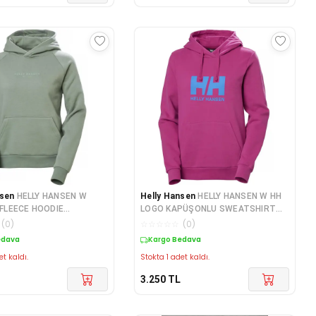
nsen
HELLY HANSEN W
Helly Hansen
HELLY HANSEN W HH
FLEECE HOODIE
LOGO KAPÜŞONLU SWEATSHIRT
IRT HHA.54161-
2.0 HHA.34460-MAGENTA
(
0
)
☆
☆
☆
☆
☆
(
0
)
T
edava
Kargo Bedava
et kaldı.
Stokta 1 adet kaldı.
3.250
TL