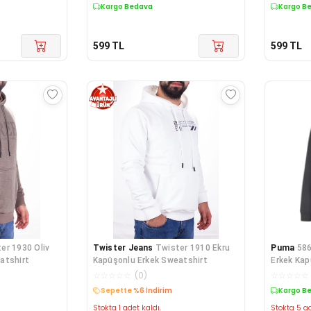
Kargo Bedava
Kargo B
599
TL
599
TL
er 1930 Oliv
Twister Jeans
Twister 1910 Ekru
Puma
586
atshirt
Kapüşonlu Erkek Sweatshirt
Erkek Ka
☆
☆
☆
☆
☆
(
0
)
☆
☆
☆
☆
☆
Sepette %6 İndirim
Kargo B
Stokta 1 adet kaldı.
Stokta 5 ad