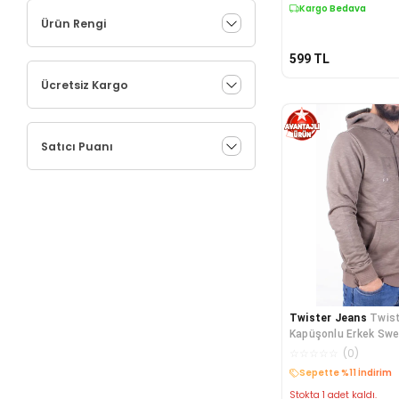
Kargo Bedava
Ürün Rengi
599
TL
Ücretsiz Kargo
Satıcı Puanı
Twister Jeans
Twist
Kapüşonlu Erkek Swe
☆
☆
☆
☆
☆
(
0
)
Sepette %11 İndirim
Stokta 1 adet kaldı.