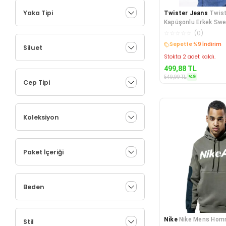
Yaka Tipi
Twister Jeans
Twist
Kapüşonlu Erkek Swe
☆
☆
☆
☆
☆
(
0
)
Sepette %9 İndirim
Siluet
Stokta 2 adet kaldı.
499,88
TL
%
9
549,99
TL
Cep Tipi
Koleksiyon
Paket İçeriği
Beden
Nike
Nike Mens Ho
Stil