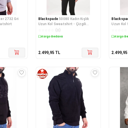
er 2732 Gri
Blackspade
50080 Kadın Kışlık
Blackspa
atshirt
Uzun Kol Sweatshirt - Çizgili
Uzun Kol 
Grimelanj
☆
☆
☆
☆
☆
(
0
)
☆
☆
☆
☆
☆
Kargo Bedava
Kargo B
2.499,95
TL
2.499,95