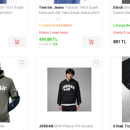
er 1931 Siyah
Twister Jeans
Twister 1903 Siyah
Ebruli
Uni
atshirt
Fermuarlı Dik Yaka Erkek Sweatshirt
Sweetshir
☆
☆
☆
☆
☆
(
0
)
☆
☆
☆
☆
☆
Sepette %9 İndirim
Kargo B
Stokta 2 adet kaldı.
Stokta 5 ad
499,88
TL
881
TL
%
9
549,88
TL
mme
JORDAN
MVP Fleece PO Hoodie
Ethab Ti