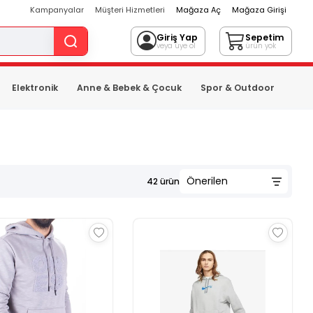
Kampanyalar
Müşteri Hizmetleri
Mağaza Aç
Mağaza Girişi
Giriş Yap
Sepetim
veya üye ol
ürün yok
Elektronik
Anne & Bebek & Çocuk
Spor & Outdoor
42
ürün