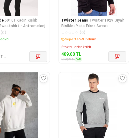
de
50101 Kadın Kışlık
Twister Jeans
Twister 1929 Siyah
Sweatshirt - Antramelanj
Bisiklet Yaka Erkek Sweat
(
0
)
☆
☆
☆
☆
☆
(
0
)
edava
Sepette %9 İndirim
Stokta 1 adet kaldı.
489,88
TL
TL
%
9
539,99
TL