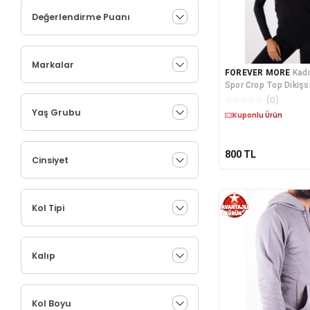
Değerlendirme Puanı
Markalar
FOREVER MORE
Kadı
Spor Crop Top Dikişs
☆
☆
☆
☆
☆
(
0
)
Yaş Grubu
Kuponlu Ürün
800
TL
Cinsiyet
Kol Tipi
Kalıp
Kol Boyu