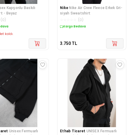
sex Kapşonlu Baskılı
Nike
Nike Air Crew Fleece Erkek Gri-
t - Beyaz
siyah Sweatshirt
(
0
)
☆
☆
☆
☆
☆
(
0
)
edava
Kargo Bedava
et kaldı.
3.750
TL
caret
Unisex Fermuarlı
Ethab Ticaret
UNİSEX Fermuarlı