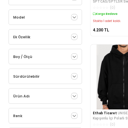
SPTCAS/SPTLSR Swea
☆
☆
☆
☆
☆
(
0
)
Kargo Bedava
Model
Stokta 1 adet kaldı.
4.200
TL
Ek Özellik
Boy / Ölçü
Sürdürülebilir
Ürün Adı
Ethab Ticaret
UNISE
Renk
Kapşonlu İçi Polarlı 
Siyah Cepli Model
☆
☆
☆
☆
☆
(
0
)