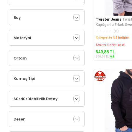
Boy
Twister Jeans
Twist
Kapüşonlu Erkek Swe
☆
☆
☆
☆
☆
(
0
)
Materyal
Sepette %8 İndirim
Stokta 3 adet kaldı.
549,88
TL
%
8
599,99
TL
Ortam
Kumaş Tipi
Sürdürülebilirlik Detayı
Desen