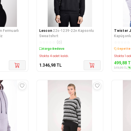
n Fermuarlı
Lescon
22s-1239-22n Kapsonlu
Twister 
iz
Sweatshırt
Kapüşonlu
☆
☆
☆
☆
☆
(
0
)
☆
☆
☆
☆
☆
Kargo Bedava
Sepette 
Stokta 4 adet kaldı.
Stokta 1 ad
499,88
T
1.346,98
TL
%
549,99
TL