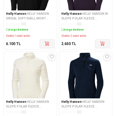
Helly Hansen
HELLY HANSEN
Helly Hansen
HELLY HANSEN W
SIRDAL SOFTSHELL MONT
SLOPE POLAR FLEECE
HHA.63147Black
HH.15001NightShade
☆
☆
☆
☆
☆
(
0
)
☆
☆
☆
☆
☆
(
0
)
Kargo Bedava
Kargo Bedava
Stokta 1 adet kaldı.
Stokta 2 adet kaldı.
6.100
TL
2.650
TL
Helly Hansen
HELLY HANSEN
Helly Hansen
HELLY HANSEN
SLOPE POLAR FLEECE
SLOPE POLAR FLEECE
HH.15001Snow
HH.15001Navy
☆
☆
☆
☆
☆
(
0
)
☆
☆
☆
☆
☆
(
0
)