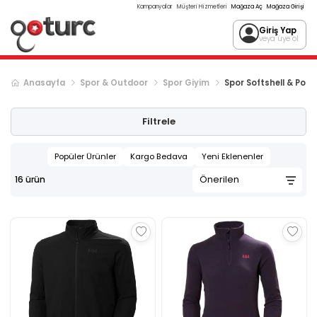
Kampanyalar
Müşteri Hizmetleri
Mağaza Aç
Mağaza Girişi
Giriş Yap
veya üye ol
Anasayfa
Spor & Outdoor
Spor Giyim
Spor Softshell & Polar
Filtrele
Popüler Ürünler
Kargo Bedava
Yeni Eklenenler
16
ürün