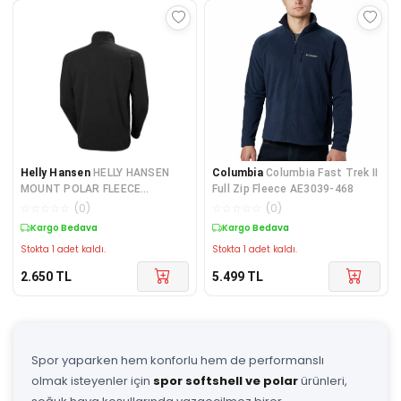
Helly Hansen
HELLY HANSEN
Columbia
Columbia Fast Trek II
MOUNT POLAR FLEECE
Full Zip Fleece AE3039-468
HH.12001Black
☆
☆
☆
☆
☆
(
0
)
☆
☆
☆
☆
☆
(
0
)
Kargo Bedava
Kargo Bedava
Stokta 1 adet kaldı.
Stokta 1 adet kaldı.
2.650
TL
5.499
TL
Spor yaparken hem konforlu hem de performanslı
olmak isteyenler için
spor softshell ve polar
ürünleri,