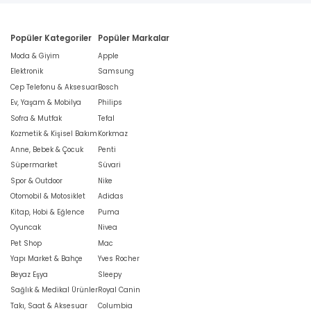
Popüler Kategoriler
Popüler Markalar
Moda & Giyim
Apple
Elektronik
Samsung
Cep Telefonu & Aksesuar
Bosch
Ev, Yaşam & Mobilya
Philips
Sofra & Mutfak
Tefal
Kozmetik & Kişisel Bakım
Korkmaz
Anne, Bebek & Çocuk
Penti
Süpermarket
Süvari
Spor & Outdoor
Nike
Otomobil & Motosiklet
Adidas
Kitap, Hobi & Eğlence
Puma
Oyuncak
Nivea
Pet Shop
Mac
Yapı Market & Bahçe
Yves Rocher
Beyaz Eşya
Sleepy
Sağlık & Medikal Ürünler
Royal Canin
Takı, Saat & Aksesuar
Columbia