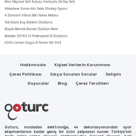
Mini Okçuluk Seti Kutulu Vantuzlu Ok Yay Seti
Abbalone Sumo Akil Zeka Strateji Oyunu
4 Zamanlı Vitesli Bot-Tekne Motoru
Tek Gözlü Kuş Gözlem Dürbünü
Büyük Mercek Korsan Dürbün Mavi
Breaker 20×50 Ct Profesyonel El Dürbünü
3000 Lümen Güçlü El Feneri Wt-604
Hakkımızda
Kişisel Verilerin Korunması
Çerez Politikası
Sıkça Sorulan Sorular
İletişim
Duyurular
Blog
Çerez Tercihleri
Goturc, modadan elektroniğe, ev dekorasyonundan spor
ekipmanlarına kadar geniş bir ürün yelpazesi sunan Türkiye'nin