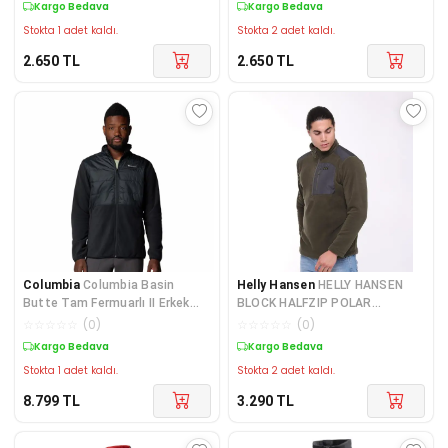
Kargo Bedava
Kargo Bedava
Stokta 1 adet kaldı.
Stokta 2 adet kaldı.
2.650
TL
2.650
TL
Columbia
Columbia Basin
Helly Hansen
HELLY HANSEN
Butte Tam Fermuarlı II Erkek
BLOCK HALFZIP POLAR
Polar Üst AO4318-010
HH.12008Green
☆
☆
☆
☆
☆
(
0
)
☆
☆
☆
☆
☆
(
0
)
Kargo Bedava
Kargo Bedava
Stokta 1 adet kaldı.
Stokta 2 adet kaldı.
8.799
TL
3.290
TL