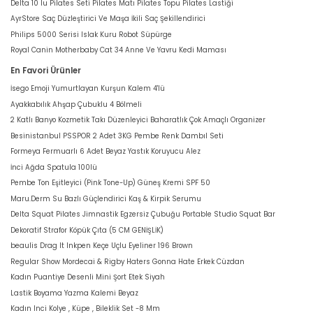
Delta 10 lu Pilates Seti Pilates Matı Pilates Topu Pilates Lastiği
AyrStore Saç Düzleştirici Ve Maşa İkili Saç Şekillendirici
Philips 5000 Serisi Islak Kuru Robot Süpürge
Royal Canin Motherbaby Cat 34 Anne Ve Yavru Kedi Maması
En Favori Ürünler
İsego Emoji Yumurtlayan Kurşun Kalem 4'lü
Ayakkabılık Ahşap Çubuklu 4 Bölmeli
2 Katlı Banyo Kozmetik Takı Düzenleyici Baharatlık Çok Amaçlı Organizer
Besinistanbul PSSPOR 2 Adet 3KG Pembe Renk Dambıl Seti
Formeya Fermuarlı 6 Adet Beyaz Yastık Koruyucu Alez
İnci Ağda Spatula 100lü
Pembe Ton Eşitleyici (Pink Tone-Up) Güneş Kremi SPF 50
Maru.Derm Su Bazlı Güçlendirici Kaş & Kirpik Serumu
Delta Squat Pilates Jimnastik Egzersiz Çubuğu Portable Studio Squat Bar
Dekoratif Strafor Köpük Çıta (5 CM GENİŞLİK)
beaulis Drag It Inkpen Keçe Uçlu Eyeliner 196 Brown
Regular Show Mordecai & Rigby Haters Gonna Hate Erkek Cüzdan
Kadın Puantiye Desenli Mini Şort Etek Siyah
Lastik Boyama Yazma Kalemi Beyaz
Kadın Inci Kolye , Küpe , Bileklik Set -8 Mm