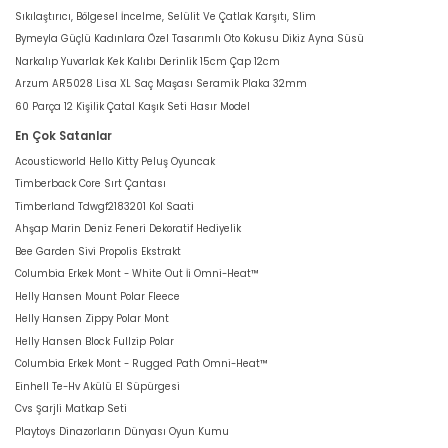
Sıkılaştırıcı, Bölgesel İncelme, Selülit Ve Çatlak Karşıtı, Slim
Bymeyla Güçlü Kadınlara Özel Tasarımlı Oto Kokusu Dikiz Ayna Süsü
Narkalıp Yuvarlak Kek Kalıbı Derinlik 15cm Çap 12cm
Arzum AR5028 Lisa XL Saç Maşası Seramik Plaka 32mm
60 Parça 12 Kişilik Çatal Kaşık Seti Hasır Model
En Çok Satanlar
Acousticworld Hello Kitty Peluş Oyuncak
Timberback Core Sırt Çantası
Timberland Tdwgf2183201 Kol Saati
Ahşap Marin Deniz Feneri Dekoratif Hediyelik
Bee Garden Sivi Propolis Ekstrakt
Columbia Erkek Mont - White Out İi Omni-Heat™
Helly Hansen Mount Polar Fleece
Helly Hansen Zippy Polar Mont
Helly Hansen Block Fullzip Polar
Columbia Erkek Mont - Rugged Path Omni-Heat™
Einhell Te-Hv Akülü El Süpürgesi
Cvs Şarjli Matkap Seti
Playtoys Dinazorların Dünyası Oyun Kumu