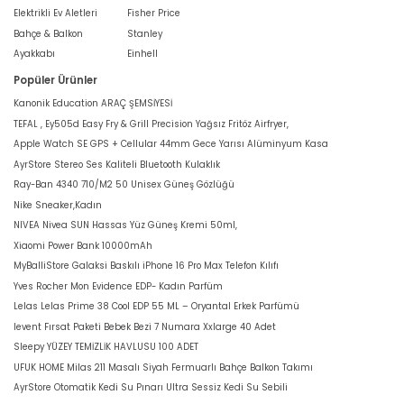
Elektrikli Ev Aletleri
Fisher Price
Bahçe & Balkon
Stanley
Ayakkabı
Einhell
Popüler Ürünler
Kanonik Education ARAÇ ŞEMSİYESİ
TEFAL , Ey505d Easy Fry & Grill Precision Yağsız Fritöz Airfryer,
Apple Watch SE GPS + Cellular 44mm Gece Yarısı Alüminyum Kasa
AyrStore Stereo Ses Kaliteli Bluetooth Kulaklık
Ray-Ban 4340 710/M2 50 Unisex Güneş Gözlüğü
Nike Sneaker,Kadın
NIVEA Nivea SUN Hassas Yüz Güneş Kremi 50ml,
Xiaomi Power Bank 10000mAh
MyBalliStore Galaksi Baskılı iPhone 16 Pro Max Telefon Kılıfı
Yves Rocher Mon Evidence EDP- Kadın Parfüm
Lelas Lelas Prime 38 Cool EDP 55 ML – Oryantal Erkek Parfümü
levent Fırsat Paketi Bebek Bezi 7 Numara Xxlarge 40 Adet
Sleepy YÜZEY TEMİZLİK HAVLUSU 100 ADET
UFUK HOME Milas 211 Masalı Siyah Fermuarlı Bahçe Balkon Takımı
AyrStore Otomatik Kedi Su Pınarı Ultra Sessiz Kedi Su Sebili