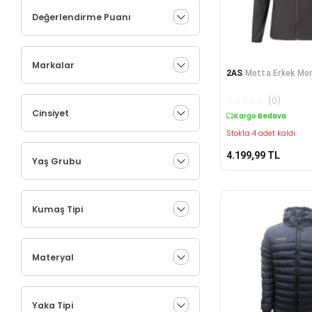
Değerlendirme Puanı
Markalar
2AS
Motta Erkek Mon
☆
☆
☆
☆
☆
(
0
)
Cinsiyet
Kargo Bedava
Stokta 4 adet kaldı.
4.199,99
TL
Yaş Grubu
Kumaş Tipi
Materyal
Yaka Tipi