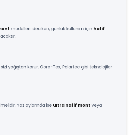
mont
modelleri idealken, günlük kullanım için
hafif
acaktır.
sizi yağıştan korur. Gore-Tex, Polartec gibi teknolojiler
lmelidir. Yaz aylarında ise
ultra hafif mont
veya