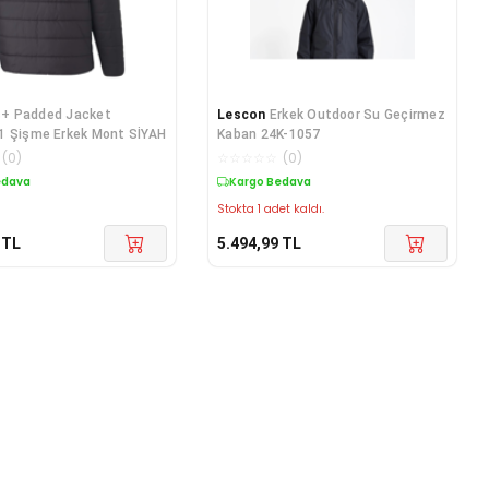
+ Padded Jacket
Lescon
Erkek Outdoor Su Geçirmez
1 Şişme Erkek Mont SİYAH
Kaban 24K-1057
(
0
)
☆
☆
☆
☆
☆
(
0
)
edava
Kargo Bedava
Stokta 1 adet kaldı.
TL
5.494,99
TL