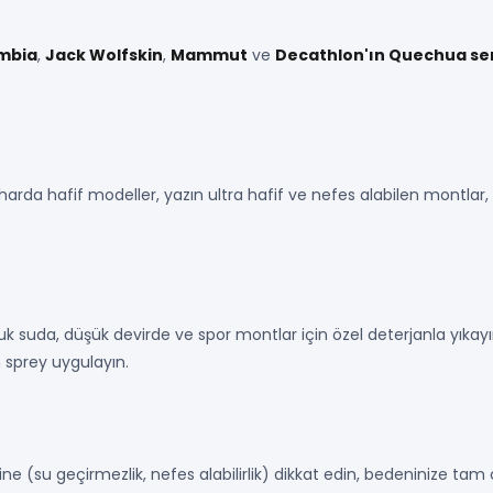
mbia
,
Jack Wolfskin
,
Mammut
ve
Decathlon'ın Quechua ser
arda hafif modeller, yazın ultra hafif ve nefes alabilen montlar, k
oğuk suda, düşük devirde ve spor montlar için özel deterjanla yık
n sprey uygulayın.
?
e (su geçirmezlik, nefes alabilirlik) dikkat edin, bedeninize t