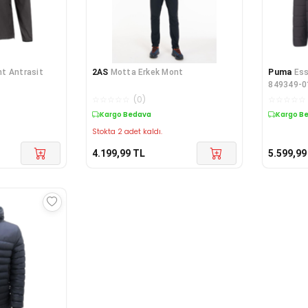
t Antrasit
2AS
Motta Erkek Mont
Puma
Ess
849349-0
☆
☆
☆
☆
☆
(
0
)
☆
☆
☆
☆
☆
Kargo Bedava
Kargo B
Stokta 2 adet kaldı.
4.199,99
TL
5.599,99