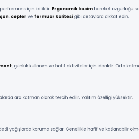
formans için kritiktir.
Ergonomik kesim
hareket özgürlüğü sa
üşon
,
cepler
ve
fermuar kalitesi
gibi detaylara dikkat edin.
 mont
, günlük kullanım ve hafif aktiviteler için idealdir. Orta katma
alarda ara katman olarak tercih edilir. Yalıtım özelliği yüksektir.
ddetli yağışlarda koruma sağlar. Genellikle hafif ve katlanabilir olm