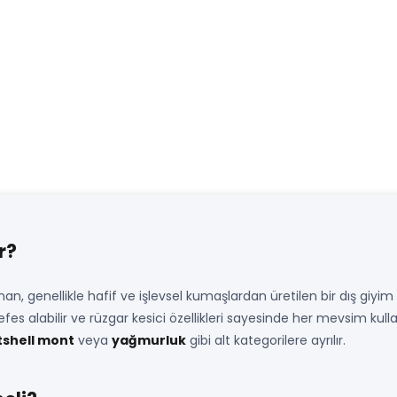
r?
sunan, genellikle hafif ve işlevsel kumaşlardan üretilen bir dış g
nefes alabilir ve rüzgar kesici özellikleri sayesinde her mevsim kul
tshell mont
veya
yağmurluk
gibi alt kategorilere ayrılır.