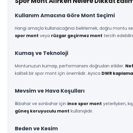
Spor Mont Alırken Nelere Dikkat Edilm
Kullanım Amacına Göre Mont Seçimi
Hangi amaçla kullanacağınızı belirlemek, doğru montu seçm
spor mont
veya
rüzgar geçirmez mont
tercih edebilirs
Kumaş ve Teknoloji
Montunuzun kumaşı, performansını doğrudan etkiler.
Nef
kaliteli bir spor mont için önemlidir. Ayrıca
DWR kaplama
Mevsim ve Hava Koşulları
İlkbahar ve sonbahar için
ince spor mont
yeterliyken, kı
güneş koruyuculu mont
kullanışlıdır.
Beden ve Kesim