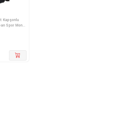
rt Kapşonlu
ban Spor Mont