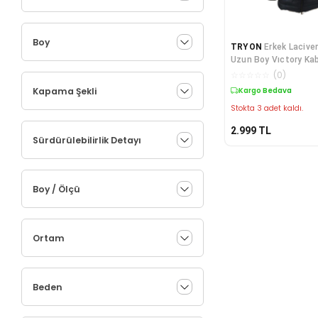
Boy
TRYON
Erkek Lacive
Uzun Boy Vıctory Ka
Vo1018031
☆
☆
☆
☆
☆
(
0
)
Kapama Şekli
Kargo Bedava
Stokta 3 adet kaldı.
2.999
TL
Sürdürülebilirlik Detayı
Boy / Ölçü
Ortam
Beden