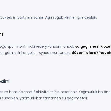
 yüksek ısı yalıtımını sunar. Aşırı soğuk iklimler için idealdir.
rı
oğu spor mont makinede yıkanabilir, ancak
su geçirmezlik öze
rar görmesini engeller. Ayrıca montunuzu
düzenli olarak hava
edir?
ım hem de sportif aktiviteler için tasarlanır. Yağmurluk ise önceli
lüğü sunarken, yağmurluklar tamamen su geçirmezdir.