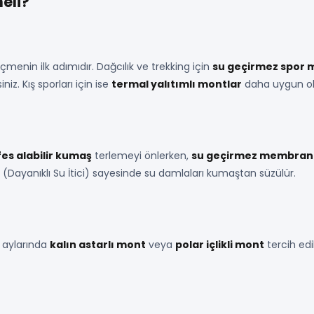
eli?
enin ilk adımıdır. Dağcılık ve trekking için
su geçirmez spor 
iniz. Kış sporları için ise
termal yalıtımlı montlar
daha uygun ol
es alabilir kumaş
terlemeyi önlerken,
su geçirmez membran
(Dayanıklı Su İtici) sayesinde su damlaları kumaştan süzülür.
ş aylarında
kalın astarlı mont
veya
polar içlikli mont
tercih edi