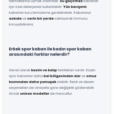
talimatlarına uymak önemlidir.
Su geçirmez
kabanlar
için özel deterjanlar kullanılabilir.
Yün karışımlı
kabanlar kuru temizleme gerektirebilir. Kabanınızı
askıda
ve
serin bir yerde
saklayarak formunu
koruyabilirsiniz.
Erkek spor kaban ile kadın spor kaban
arasındaki farklar nelerdir?
Genel olarak
kesim ve kalıp
farklılıkları vardır. Kadın
spor kabanları daha
bel bölgesinden dar
ve
omuz
kısmından daha yumuşak
olabilir. Renk ve desen
seçenekleri de cinsiyete göre değişiklik gösterebilir.
Ancak
unisex modeller
de mevcuttur.