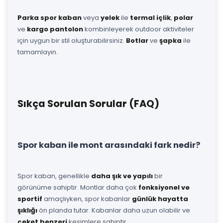
Parka spor kaban
veya
yelek
ile
termal içlik
,
polar
ve
kargo pantolon
kombinleyerek outdoor aktiviteler
için uygun bir stil oluşturabilirsiniz.
Botlar
ve
şapka
ile
tamamlayın.
Sıkça Sorulan Sorular (FAQ)
Spor kaban ile mont arasındaki fark nedir?
Spor kaban, genellikle
daha şık ve yapılı
bir
görünüme sahiptir. Montlar daha çok
fonksiyonel ve
sportif
amaçlıyken, spor kabanlar
günlük hayatta
şıklığı
ön planda tutar. Kabanlar daha uzun olabilir ve
ceket benzeri
kesimlere sahiptir.