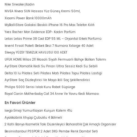
Nike Sneaker,Kadın
NIVEA Nivea SUN Hassas Yüz Güneş Kremi 50ml,
Xiaomi Power Bank 10000mAh
MyBalliStore Galaksi Baskılı iPhone 16 Pro Max Telefon Kılıfı
Yves Rocher Mon Evidence EDP- Kadın Parfüm
Lelas Lelas Prime 38 Cool EDP 55 ML – Oryantal Erkek Parfümü
levent Fırsat Paketi Bebek Bezi 7 Numara Xxlarge 40 Adet
Sleepy YÜZEY TEMİZLİK HAVLUSU 100 ADET
UFUK HOME Milas 211 Masalı Siyah Fermuarlı Bahçe Balkon Takımı
AyrStore Otomatik Kedi Su Pınarı Ultra Sessiz Kedi Su Sebili
Delta 10 lu Pilates Seti Pilates Matı Pilates Topu Pilates Lastiği
AyrStore Saç Düzleştirici Ve Maşa İkili Saç Şekillendirici
Philips 5000 Serisi Islak Kuru Robot Süpürge
Royal Canin Motherbaby Cat 34 Anne Ve Yavru Kedi Maması
En Favori Ürünler
İsego Emoji Yumurtlayan Kurşun Kalem 4'lü
Ayakkabılık Ahşap Çubuklu 4 Bölmeli
2 Katlı Banyo Kozmetik Takı Düzenleyici Baharatlık Çok Amaçlı Organizer
Besinistanbul PSSPOR 2 Adet 3KG Pembe Renk Dambıl Seti