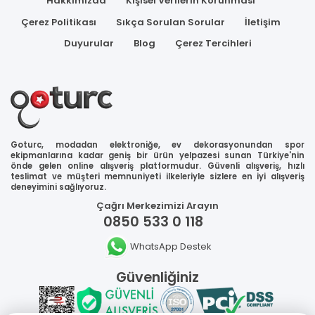
Hakkımızda
Kişisel Verilerin Korunması
Çerez Politikası
Sıkça Sorulan Sorular
İletişim
Duyurular
Blog
Çerez Tercihleri
Goturc, modadan elektroniğe, ev dekorasyonundan spor
ekipmanlarına kadar geniş bir ürün yelpazesi sunan Türkiye'nin
önde gelen online alışveriş platformudur. Güvenli alışveriş, hızlı
teslimat ve müşteri memnuniyeti ilkeleriyle sizlere en iyi alışveriş
deneyimini sağlıyoruz.
Çağrı Merkezimizi Arayın
0850 533 0 118
WhatsApp Destek
Güvenliğiniz