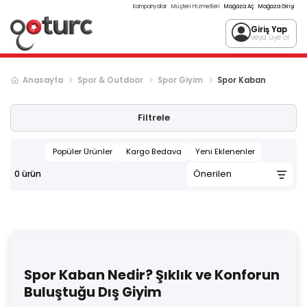
Kampanyalar
Müşteri Hizmetleri
Mağaza Aç
Mağaza Girişi
Giriş Yap
veya üye ol
Anasayfa
Spor & Outdoor
Spor Giyim
Spor Kaban
Filtrele
Popüler Ürünler
Kargo Bedava
Yeni Eklenenler
0
ürün
Spor Kaban Nedir? Şıklık ve Konforun
Buluştuğu Dış Giyim