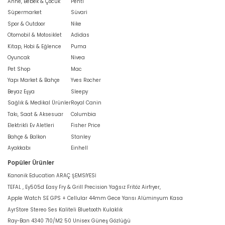
Anne, Bebek & Çocuk
Penti
Süpermarket
Süvari
Spor & Outdoor
Nike
Otomobil & Motosiklet
Adidas
Kitap, Hobi & Eğlence
Puma
Oyuncak
Nivea
Pet Shop
Mac
Yapı Market & Bahçe
Yves Rocher
Beyaz Eşya
Sleepy
Sağlık & Medikal Ürünler
Royal Canin
Takı, Saat & Aksesuar
Columbia
Elektrikli Ev Aletleri
Fisher Price
Bahçe & Balkon
Stanley
Ayakkabı
Einhell
Popüler Ürünler
Kanonik Education ARAÇ ŞEMSİYESİ
TEFAL , Ey505d Easy Fry & Grill Precision Yağsız Fritöz Airfryer,
Apple Watch SE GPS + Cellular 44mm Gece Yarısı Alüminyum Kasa
AyrStore Stereo Ses Kaliteli Bluetooth Kulaklık
Ray-Ban 4340 710/M2 50 Unisex Güneş Gözlüğü