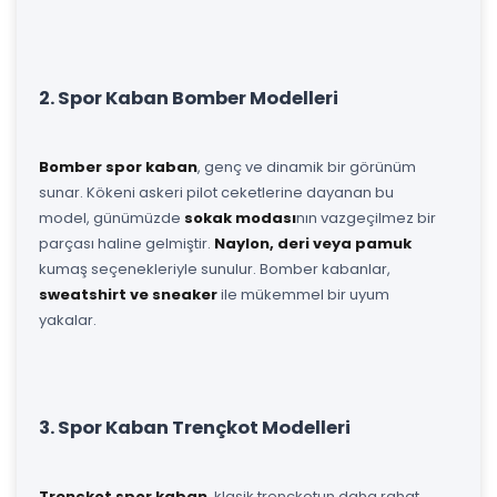
2. Spor Kaban Bomber Modelleri
Bomber spor kaban
, genç ve dinamik bir görünüm
sunar. Kökeni askeri pilot ceketlerine dayanan bu
model, günümüzde
sokak modası
nın vazgeçilmez bir
parçası haline gelmiştir.
Naylon, deri veya pamuk
kumaş seçenekleriyle sunulur. Bomber kabanlar,
sweatshirt ve sneaker
ile mükemmel bir uyum
yakalar.
3. Spor Kaban Trençkot Modelleri
Trençkot spor kaban
, klasik trençkotun daha rahat