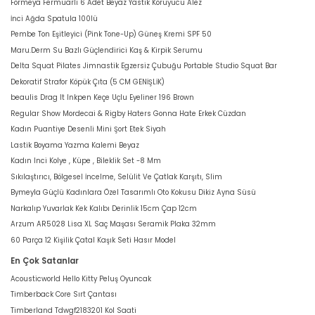
Formeya Fermuarlı 6 Adet Beyaz Yastık Koruyucu Alez
İnci Ağda Spatula 100lü
Pembe Ton Eşitleyici (Pink Tone-Up) Güneş Kremi SPF 50
Maru.Derm Su Bazlı Güçlendirici Kaş & Kirpik Serumu
Delta Squat Pilates Jimnastik Egzersiz Çubuğu Portable Studio Squat Bar
Dekoratif Strafor Köpük Çıta (5 CM GENİŞLİK)
beaulis Drag It Inkpen Keçe Uçlu Eyeliner 196 Brown
Regular Show Mordecai & Rigby Haters Gonna Hate Erkek Cüzdan
Kadın Puantiye Desenli Mini Şort Etek Siyah
Lastik Boyama Yazma Kalemi Beyaz
Kadın Inci Kolye , Küpe , Bileklik Set -8 Mm
Sıkılaştırıcı, Bölgesel İncelme, Selülit Ve Çatlak Karşıtı, Slim
Bymeyla Güçlü Kadınlara Özel Tasarımlı Oto Kokusu Dikiz Ayna Süsü
Narkalıp Yuvarlak Kek Kalıbı Derinlik 15cm Çap 12cm
Arzum AR5028 Lisa XL Saç Maşası Seramik Plaka 32mm
60 Parça 12 Kişilik Çatal Kaşık Seti Hasır Model
En Çok Satanlar
Acousticworld Hello Kitty Peluş Oyuncak
Timberback Core Sırt Çantası
Timberland Tdwgf2183201 Kol Saati