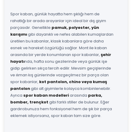
Spor kaban, günlük hayatta hem şıklığı hem de
rahatlığı bir arada arayanlar için ideal bir dış giyim
parçasıdır. Genellikle
pamuk, polyester, yün
karışımı
gibi dayanıklı ve nefes alabilen kumaşlardan
üretilen bu kabanlar, klasik kabanlara göre daha
esnek ve hareket özgürlüğü sağlar. Mont ile kaban
arasında bir yerde konumlanan spor kabanlar,
şehir
hayatı
nda, hafta sonu gezilerinde veya günlük işe
gidip gelirken sıkça tercih edilir. Mevsim geçişlerinde
ve ılıman kış günlerinde vazgeçilmez bir parça olan
spor kabanlar,
kot pantolon, chino veya kumaş
pantolon
gibi alt giyimlerle kolayca kombinlenebilir.
Ayrıca
spor kaban modelleri
arasında
parka,
bomber, trençkot
gibi farklı stiller de bulunur. Eğer
gardırobunuza hem fonksiyonel hem de şık bir parça
eklemek istiyorsanız, spor kaban tam size göre.