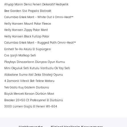
Ahşap Marin Deniz Feneri Dekoratif Hediyelik
Bee Garden Sivi Propolis Ekstrakt
Columbia Erkek Mont - White Out İi Omni-Heat™
Helly Hansen Mount Polar Fleece
Helly Hansen Zippy Polar Mont
Helly Hansen Block Fullzip Polar
Columbia Erkek Mont - Rugged Path Omni-Heat™
Einhell Te-Hv Akülü El Süpürgesi
Cvs Şarjli Matkap Seti
Playtoys Dinazorların Dünyası Oyun Kumu
Mini Okçuluk Seti Kutulu Vantuzlu Ok Yay Seti
Abbalone Sumo Akil Zeka Strateji Oyunu
4 Zamanlı Vitesli Bot-Tekne Motoru
Tek Gözlü Kuş Gözlem Dürbünü
Büyük Mercek Korsan Dürbün Mavi
Breaker 20×50 Ct Profesyonel El Dürbünü
3000 Lümen Güçlü El Feneri Wt-604