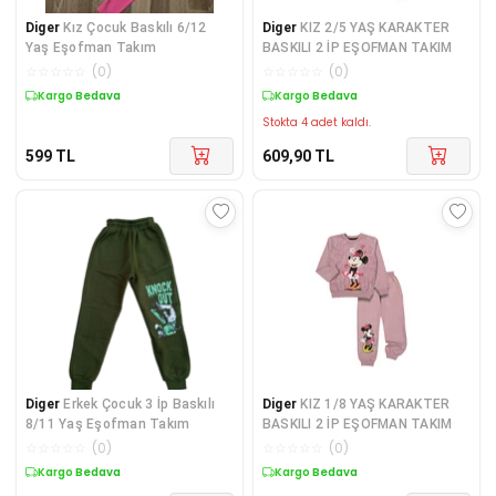
Diger
Kız Çocuk Baskılı 6/12
Diger
KIZ 2/5 YAŞ KARAKTER
Yaş Eşofman Takım
BASKILI 2 İP EŞOFMAN TAKIM
☆
☆
☆
☆
☆
(
0
)
☆
☆
☆
☆
☆
(
0
)
Kargo Bedava
Kargo Bedava
Stokta 4 adet kaldı.
599
TL
609,90
TL
Diger
Erkek Çocuk 3 İp Baskılı
Diger
KIZ 1/8 YAŞ KARAKTER
8/11 Yaş Eşofman Takım
BASKILI 2 İP EŞOFMAN TAKIM
☆
☆
☆
☆
☆
(
0
)
☆
☆
☆
☆
☆
(
0
)
Kargo Bedava
Kargo Bedava