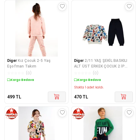
Diger
Kız Çocuk 2-5 Yaş
Diger
2/11 YAŞ ŞEKİL BASKILI
Eşofman Takım
ALT ÜST ERKEK ÇOCUK 2 İP
EŞOFMAN TAKIM
☆
☆
☆
☆
☆
(
0
)
☆
☆
☆
☆
☆
(
0
)
Kargo Bedava
Kargo Bedava
Stokta 1 adet kaldı.
499
TL
470
TL