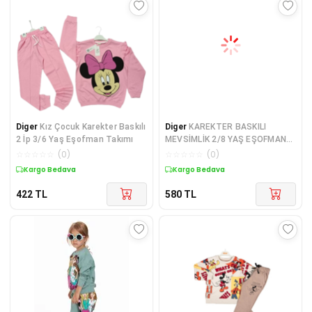
Diger
Kız Çocuk Karekter Baskılı
Diger
KAREKTER BASKILI
2 İp 3/6 Yaş Eşofman Takımı
MEVSİMLİK 2/8 YAŞ EŞOFMAN
TAKIM
☆
☆
☆
☆
☆
(
0
)
☆
☆
☆
☆
☆
(
0
)
Kargo Bedava
Kargo Bedava
422
TL
580
TL