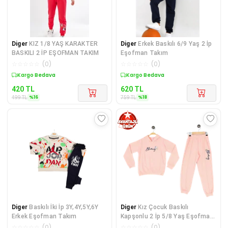
Diger
KIZ 1/8 YAŞ KARAKTER
Diger
Erkek Baskılı 6/9 Yaş 2 İp
BASKILI 2 İP EŞOFMAN TAKIM
Eşofman Takım
☆
☆
☆
☆
☆
(
0
)
☆
☆
☆
☆
☆
(
0
)
Sepette %16 İndirim
Sepette %18 İndirim
420
TL
620
TL
%
16
%
18
499
TL
759
TL
Diger
Baskılı İki İp 3Y,4Y,5Y,6Y
Diger
Kız Çocuk Baskılı
Erkek Eşofman Takım
Kapşonlu 2 İp 5/8 Yaş Eşofman
Takımı
☆
☆
☆
☆
☆
(
0
)
☆
☆
☆
☆
☆
(
0
)