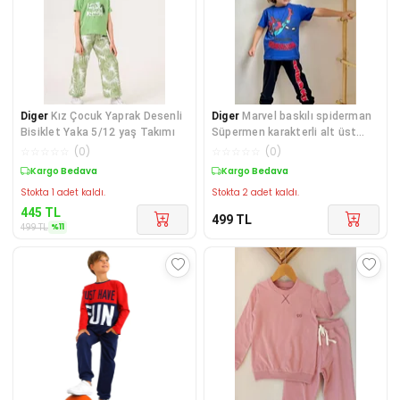
Diger
Kız Çocuk Yaprak Desenli
Diger
Marvel baskılı spiderman
Bisiklet Yaka 5/12 yaş Takımı
Süpermen karakterli alt üst
erkek çocuk
☆
☆
☆
☆
☆
(
0
)
☆
☆
☆
☆
☆
(
0
)
Sepette %11 İndirim
Kargo Bedava
Stokta 1 adet kaldı.
Stokta 2 adet kaldı.
445
TL
499
TL
%
11
499
TL