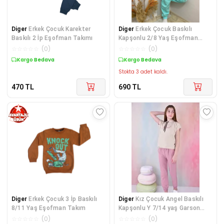
Diger
Erkek Çocuk Karekter
Diger
Erkek Çocuk Baskılı
Baskılı 2 İp Eşofman Takımı
Kapşonlu 2/8 Yaş Eşofman
Takımı
☆
☆
☆
☆
☆
(
0
)
☆
☆
☆
☆
☆
(
0
)
Kargo Bedava
Kargo Bedava
Stokta 3 adet kaldı.
470
TL
690
TL
Diger
Erkek Çocuk 3 İp Baskılı
Diger
Kız Çocuk Angel Baskılı
8/11 Yaş Eşofman Takım
Kapşonlu Y 7/14 yaş Garson
Eşofman Tak
☆
☆
☆
☆
☆
(
0
)
☆
☆
☆
☆
☆
(
0
)