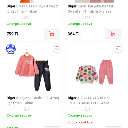
Diger
Erkek Baskılı 10/14 Yaş 2
Diger
Basic Karyoka Detaylı
İp Eşofman Takım
Sweatshirt Takım 5-8 Yaş
☆
☆
☆
☆
☆
(
0
)
☆
☆
☆
☆
☆
(
0
)
Kargo Bedava
Kargo Bedava
759
TL
364
TL
Diger
Kız Çiçek Baskılı 8/14 Yaş
Diger
KIZ 2/11 YAŞ RENKLİ
Eşofman Takım
EMOJİ BASKILI 2Lİ TAKIM
☆
☆
☆
☆
☆
(
0
)
☆
☆
☆
☆
☆
(
0
)
Sepette %21 İndirim
Kargo Bedava
Stokta 1 adet kaldı.