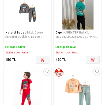
Natural Boost
Erkek Çocuk
Diger
KAREKTER BASKILI
Karakter Baskılı 4/12 Yaş
MEVSİMLİK 2/8 YAŞ EŞOFMAN
Eşofman Takımı
TAKIM
☆
☆
☆
☆
☆
(
0
)
☆
☆
☆
☆
☆
(
0
)
Kargo Bedava
Kargo Bedava
Stokta 2 adet kaldı.
Stokta 4 adet kaldı.
450
TL
470
TL