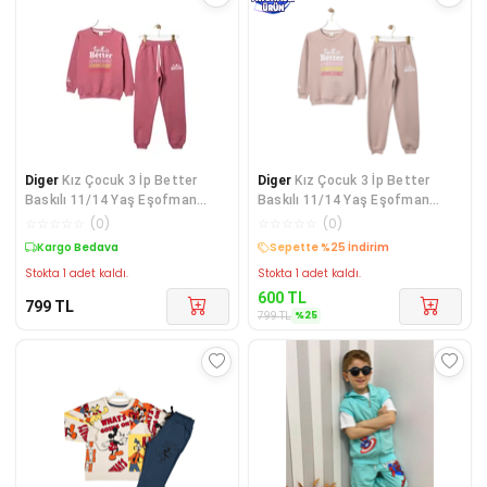
Diger
Kız Çocuk 3 İp Better
Diger
Kız Çocuk 3 İp Better
Baskılı 11/14 Yaş Eşofman
Baskılı 11/14 Yaş Eşofman
Takım
Takım
☆
☆
☆
☆
☆
(
0
)
☆
☆
☆
☆
☆
(
0
)
Kargo Bedava
Sepette %25 İndirim
Stokta 1 adet kaldı.
Stokta 1 adet kaldı.
600
TL
799
TL
%
25
799
TL