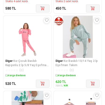
Stokta 4 adet kaldı.
Stokta 2 adet kaldı.
580
TL
450
TL
Diger
Kız Çocuk Baskılı
Diger
Kız Baskılı 10/14 Yaş 2 İp
Kapşonlu 2 İp 5/8 Yaş Eşofman
Eşofman Takım
Takımı
☆
☆
☆
☆
☆
(
0
)
☆
☆
☆
☆
☆
(
0
)
Kargo Bedava
Sepette %18 İndirim
620
TL
520
TL
%
18
759
TL