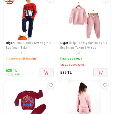
Diger
Erkek Baskılı 6/9 Yaş 2 İp
Diger
İki İp Papatyalar Daisy Kız
Eşofman Takım
Eşofman Takım 3/6 Yaş
☆
☆
☆
☆
☆
(
0
)
☆
☆
☆
☆
☆
(
0
)
Sepette %18 İndirim
Kargo Bedava
Stokta 1 adet kaldı.
620
TL
529
TL
%
18
759
TL