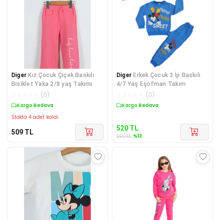
Diger
Kız Çocuk Çiçek Baskılı
Diger
Erkek Çocuk 3 İp Baskılı
Bisiklet Yaka 2/8 yaş Takımı
4/7 Yaş Eşofman Takım
☆
☆
☆
☆
☆
(
0
)
☆
☆
☆
☆
☆
(
0
)
Kargo Bedava
Sepette %12 İndirim
Stokta 4 adet kaldı.
520
TL
509
TL
%
12
590
TL