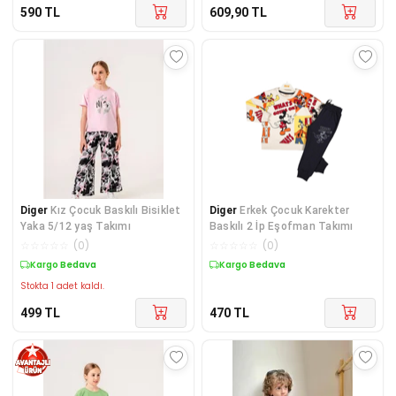
590
TL
609,90
TL
Diger
Kız Çocuk Baskılı Bisiklet
Diger
Erkek Çocuk Karekter
Yaka 5/12 yaş Takımı
Baskılı 2 İp Eşofman Takımı
☆
☆
☆
☆
☆
(
0
)
☆
☆
☆
☆
☆
(
0
)
Kargo Bedava
Kargo Bedava
Stokta 1 adet kaldı.
499
TL
470
TL