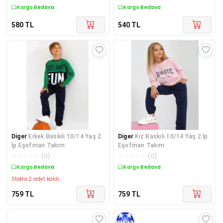
Kargo Bedava
Kargo Bedava
580
TL
540
TL
Diger
Erkek Baskılı 10/14 Yaş 2
Diger
Kız Baskılı 10/14 Yaş 2 İp
İp Eşofman Takım
Eşofman Takım
☆
☆
☆
☆
☆
(
0
)
☆
☆
☆
☆
☆
(
0
)
Kargo Bedava
Kargo Bedava
Stokta 2 adet kaldı.
759
TL
759
TL