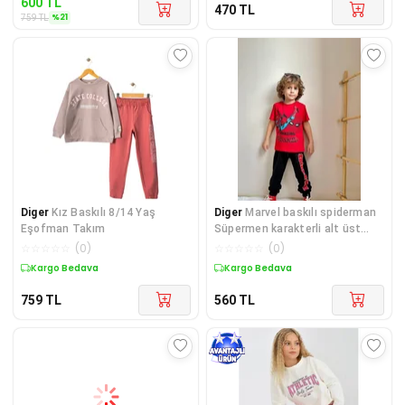
600
TL
470
TL
%
21
759
TL
Diger
Kız Baskılı 8/14 Yaş
Diger
Marvel baskılı spiderman
Eşofman Takım
Süpermen karakterli alt üst
erkek çocuk
☆
☆
☆
☆
☆
(
0
)
☆
☆
☆
☆
☆
(
0
)
Kargo Bedava
Kargo Bedava
759
TL
560
TL