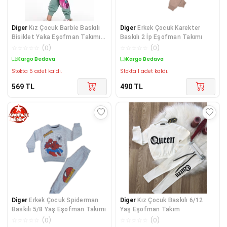
Diger
Kız Çocuk Barbie Baskılı
Diger
Erkek Çocuk Karekter
Bisiklet Yaka Eşofman Takımı
Baskılı 2 İp Eşofman Takımı
2/8 yaş
☆
☆
☆
☆
☆
(
0
)
☆
☆
☆
☆
☆
(
0
)
Kargo Bedava
Kargo Bedava
Stokta 5 adet kaldı.
Stokta 1 adet kaldı.
569
TL
490
TL
Diger
Erkek Çocuk Spiderman
Diger
Kız Çocuk Baskılı 6/12
Baskılı 5/8 Yaş Eşofman Takımı
Yaş Eşofman Takım
☆
☆
☆
☆
☆
(
0
)
☆
☆
☆
☆
☆
(
0
)