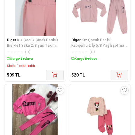
Diger
Kız Çocuk Çiçek Baskılı
Diger
Kız Çocuk Baskılı
Bisiklet Yaka 2/8 yaş Takımı
Kapşonlu 2 İp 5/8 Yaş Eşofman
Takımı
☆
☆
☆
☆
☆
(
0
)
☆
☆
☆
☆
☆
(
0
)
Kargo Bedava
Kargo Bedava
Stokta 1 adet kaldı.
509
TL
520
TL