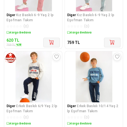
Diger
Kız Baskılı 6-9 Yaş 2 İp
Diger
Kız Baskılı 6-9 Yaş 2 İp
Eşofman Takım
Eşofman Takım
☆
☆
☆
☆
☆
(
0
)
☆
☆
☆
☆
☆
(
0
)
Sepette %18 İndirim
Kargo Bedava
620
TL
759
TL
%
18
759
TL
Diger
Erkek Baskılı 6/9 Yaş 2 İp
Diger
Erkek Baskılı 10/14 Yaş 2
Eşofman Takım
İp Eşofman Takım
☆
☆
☆
☆
☆
(
0
)
☆
☆
☆
☆
☆
(
0
)
Sepette %18 İndirim
Kargo Bedava