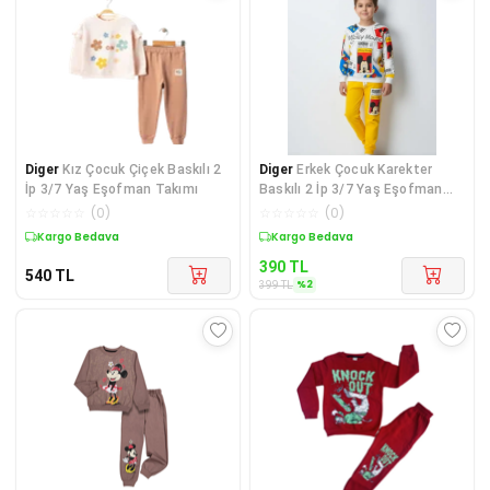
Diger
Kız Çocuk Çiçek Baskılı 2
Diger
Erkek Çocuk Karekter
İp 3/7 Yaş Eşofman Takımı
Baskılı 2 İp 3/7 Yaş Eşofman
Takımı
☆
☆
☆
☆
☆
(
0
)
☆
☆
☆
☆
☆
(
0
)
Kargo Bedava
Sepette %2 İndirim
390
TL
540
TL
%
2
399
TL