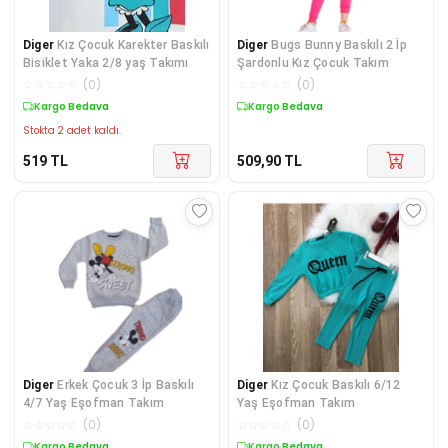
Diger
Kız Çocuk Karekter Baskılı
Diger
Bugs Bunny Baskılı 2 İp
Bisiklet Yaka 2/8 yaş Takımı
Şardonlu Kız Çocuk Takım
☆
☆
☆
☆
☆
(
0
)
☆
☆
☆
☆
☆
(
0
)
Kargo Bedava
Kargo Bedava
Stokta 2 adet kaldı.
519
TL
509,90
TL
Diger
Erkek Çocuk 3 İp Baskılı
Diger
Kız Çocuk Baskılı 6/12
4/7 Yaş Eşofman Takım
Yaş Eşofman Takım
☆
☆
☆
☆
☆
(
0
)
☆
☆
☆
☆
☆
(
0
)
Kargo Bedava
Kargo Bedava