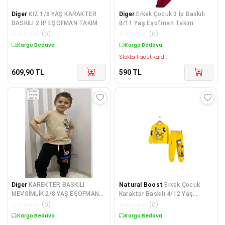
Diger
KIZ 1/8 YAŞ KARAKTER
Diger
Erkek Çocuk 3 İp Baskılı
BASKILI 2 İP EŞOFMAN TAKIM
8/11 Yaş Eşofman Takım
☆
☆
☆
☆
☆
(
0
)
☆
☆
☆
☆
☆
(
0
)
Kargo Bedava
Kargo Bedava
Stokta 1 adet kaldı.
609,90
TL
590
TL
Diger
KAREKTER BASKILI
Natural Boost
Erkek Çocuk
MEVSİMLİK 2/8 YAŞ EŞOFMAN
Karakter Baskılı 4/12 Yaş
TAKIM
Eşofman Takımı
☆
☆
☆
☆
☆
(
0
)
☆
☆
☆
☆
☆
(
0
)
Kargo Bedava
Kargo Bedava