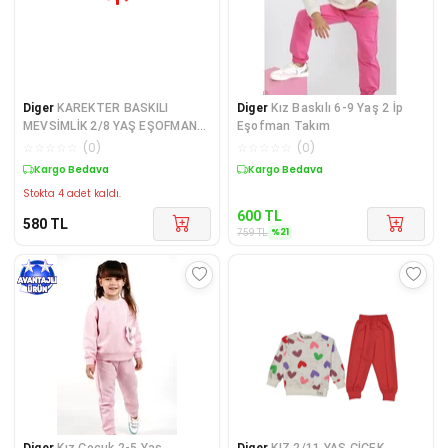
Diger
KAREKTER BASKILI
Diger
Kız Baskılı 6-9 Yaş 2 İp
MEVSİMLİK 2/8 YAŞ EŞOFMAN
Eşofman Takım
TAKIM
☆
☆
☆
☆
☆
(
0
)
☆
☆
☆
☆
☆
(
0
)
Kargo Bedava
Sepette %21 İndirim
Stokta 4 adet kaldı.
600
TL
580
TL
%
21
759
TL
Diger
Kız Çocuk 2-5 Yaş
Diger
KIZ 2/11 YAŞ ÇİÇEK