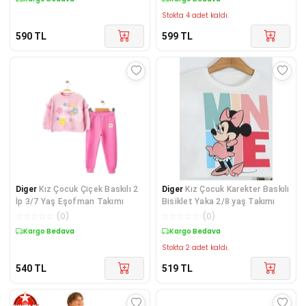
Stokta 4 adet kaldı.
590
TL
599
TL
Diger
Kız Çocuk Çiçek Baskılı 2
Diger
Kız Çocuk Karekter Baskılı
İp 3/7 Yaş Eşofman Takımı
Bisiklet Yaka 2/8 yaş Takımı
☆
☆
☆
☆
☆
(
0
)
☆
☆
☆
☆
☆
(
0
)
Kargo Bedava
Kargo Bedava
Stokta 2 adet kaldı.
540
TL
519
TL