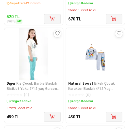
Sepette %12 İndirim
Kargo Bedava
Stokta 5 adet kaldı.
520
TL
670
TL
%
12
590
TL
Diger
Kız Çocuk Barbie Baskılı
Natural Boost
Erkek Çocuk
Bisiklet Yaka 7/14 yaş Garson
Karakter Baskılı 4/12 Yaş
Boy Eşo
Eşofman Takımı
☆
☆
☆
☆
☆
(
0
)
☆
☆
☆
☆
☆
(
0
)
Kargo Bedava
Kargo Bedava
Stokta 1 adet kaldı.
Stokta 5 adet kaldı.
459
TL
450
TL