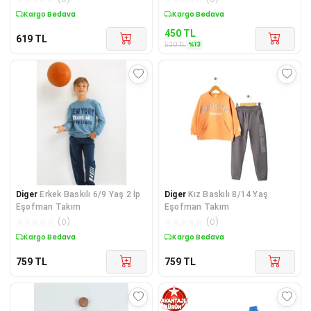
Kargo Bedava
Sepette %13 İndirim
450
TL
619
TL
%
13
520
TL
Diger
Erkek Baskılı 6/9 Yaş 2 İp
Diger
Kız Baskılı 8/14 Yaş
Eşofman Takım
Eşofman Takım
☆
☆
☆
☆
☆
(
0
)
☆
☆
☆
☆
☆
(
0
)
Kargo Bedava
Kargo Bedava
759
TL
759
TL