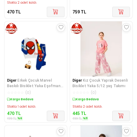
Stokta 2 adet kaldı.
470
TL
759
TL
Diger
Erkek Çocuk Marvel
Diger
Kız Çocuk Yaprak Desenli
Baskılı Bisiklet Yaka Eşofman
Bisiklet Yaka 5/12 yaş Takımı
Takımı 4/8 yaş
☆
☆
☆
☆
☆
(
0
)
☆
☆
☆
☆
☆
(
0
)
Sepette %6 İndirim
Sepette %11 İndirim
Stokta 1 adet kaldı.
Stokta 2 adet kaldı.
470
TL
445
TL
%
6
%
11
499
TL
499
TL