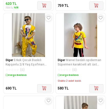
620
TL
759
TL
%
18
759
TL
Diger
Erkek Çocuk Baskılı
Diger
Marvel baskılı spiderman
Kapşonlu 2/8 Yaş Eşofman
Süpermen karakterli alt üst
Takımı
erkek çocuk
☆
☆
☆
☆
☆
(
0
)
☆
☆
☆
☆
☆
(
0
)
Kargo Bedava
Kargo Bedava
Stokta 2 adet kaldı.
690
TL
580
TL