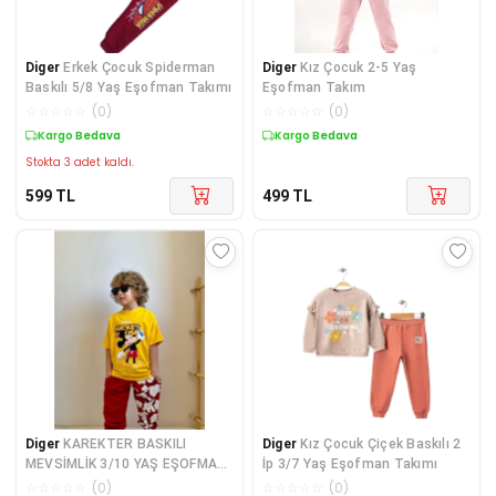
Diger
Erkek Çocuk Spiderman
Diger
Kız Çocuk 2-5 Yaş
Baskılı 5/8 Yaş Eşofman Takımı
Eşofman Takım
☆
☆
☆
☆
☆
(
0
)
☆
☆
☆
☆
☆
(
0
)
Kargo Bedava
Kargo Bedava
Stokta 3 adet kaldı.
599
TL
499
TL
Diger
KAREKTER BASKILI
Diger
Kız Çocuk Çiçek Baskılı 2
MEVSİMLİK 3/10 YAŞ EŞOFMAN
İp 3/7 Yaş Eşofman Takımı
TAKIM
☆
☆
☆
☆
☆
(
0
)
☆
☆
☆
☆
☆
(
0
)