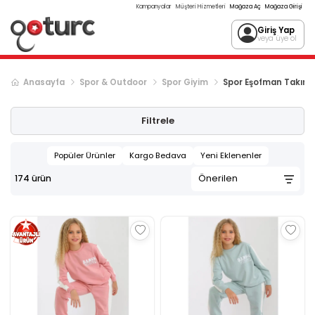
Kampanyalar
Müşteri Hizmetleri
Mağaza Aç
Mağaza Girişi
Giriş Yap
veya üye ol
Anasayfa
Spor & Outdoor
Spor Giyim
Spor Eşofman Takımı
Sonraki ürün sayfası, sayfa
2
Filtrele
Popüler Ürünler
Kargo Bedava
Yeni Eklenenler
174
ürün