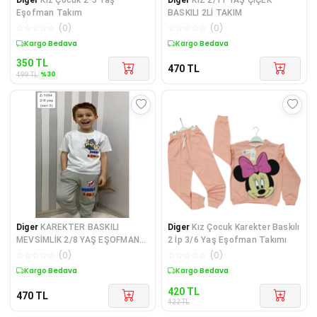
Eşofman Takım
BASKILI 2Lİ TAKIM
☆
☆
☆
☆
☆
(
0
)
☆
☆
☆
☆
☆
(
0
)
Sepette %30 İndirim
Kargo Bedava
350
TL
470
TL
%
30
499
TL
Diger
KAREKTER BASKILI
Diger
Kız Çocuk Karekter Baskılı
MEVSİMLİK 2/8 YAŞ EŞOFMAN
2 İp 3/6 Yaş Eşofman Takımı
TAKIM
☆
☆
☆
☆
☆
(
0
)
☆
☆
☆
☆
☆
(
0
)
Kargo Bedava
Kargo Bedava
420
TL
470
TL
422
TL