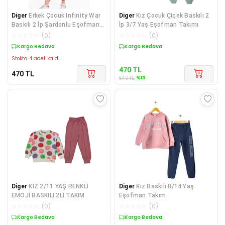
Diger
Erkek Çocuk Infinity War
Diger
Kız Çocuk Çiçek Baskılı 2
Baskılı 2 İp Şardonlu Eşofman
İp 3/7 Yaş Eşofman Takımı
Takımı
☆
☆
☆
☆
☆
(
0
)
☆
☆
☆
☆
☆
(
0
)
Kargo Bedava
Sepette %13 İndirim
Stokta 4 adet kaldı.
470
TL
470
TL
%
13
540
TL
Diger
KIZ 2/11 YAŞ RENKLİ
Diger
Kız Baskılı 8/14 Yaş
EMOJİ BASKILI 2Lİ TAKIM
Eşofman Takım
☆
☆
☆
☆
☆
(
0
)
☆
☆
☆
☆
☆
(
0
)
Kargo Bedava
Kargo Bedava