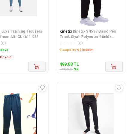
s Luxe Training Trousers
Kinetix
Kinetix SN537 Basıc Pes
ofman Altı CU4611 058
Track Siyah Polyester Günlük
Kadınk Alt E
(
0
)
☆
☆
☆
☆
☆
(
0
)
edava
Sepette %9 İndirim
et kaldı.
499,88
TL
%
9
549,99
TL