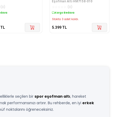
Eşofman Altı HM7158-010
(
0
)
☆
☆
☆
☆
☆
(
0
)
edava
Kargo Bedava
Stokta 3 adet kaldı.
TL
5.399
TL
iklerle seçilen bir
spor eşofman altı
, hareket
mak performansınızı artırır. Bu rehberde, en iyi
erkek
üf noktalarını öğreneceksiniz.