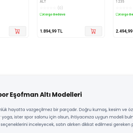
ALT
1235
☆
☆
☆
☆
☆
(
0
)
☆
☆
☆
☆
☆
Kargo Bedava
Kargo B
1.894,99
TL
2.494,99
or Eşofman Altı Modelleri
k hayatta vazgeçilmez bir parçadır. Doğru kumaş, kesim ve özell
er yoga, ister spor salonu için olsun, ihtiyacınıza uygun modeli bul
eçeneklerini inceleyecek, satın alırken dikkat edilmesi gereken p