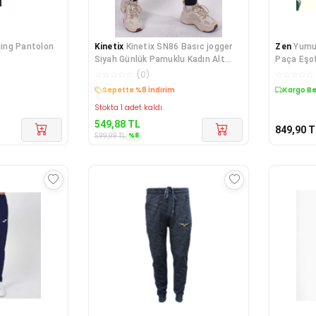
ing Pantolon
Kinetix
Kinetix SN86 Basıc jogger
Zen
Yumu
Siyah Günlük Pamuklu Kadın Alt
Paça Eşo
Eşofman
☆
☆
☆
☆
☆
(
0
)
☆
☆
☆
☆
☆
Sepette %8 İndirim
Kargo B
Stokta 1 adet kaldı.
549,88
TL
849,90
T
%
8
599,99
TL