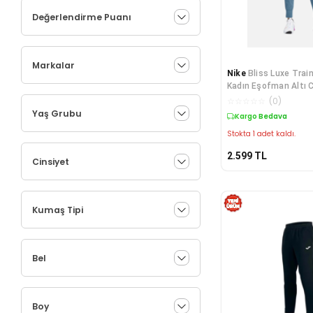
Değerlendirme Puanı
Markalar
Nike
Bliss Luxe Trai
Kadın Eşofman Altı 
☆
☆
☆
☆
☆
(
0
)
Yaş Grubu
Kargo Bedava
Stokta 1 adet kaldı.
2.599
TL
Cinsiyet
Kumaş Tipi
Bel
Boy