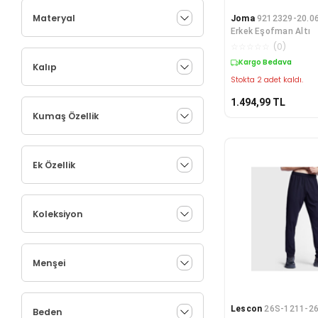
Materyal
Joma
9212329-20.0
Erkek Eşofman Altı
☆
☆
☆
☆
☆
(
0
)
Kargo Bedava
Kalıp
Stokta 2 adet kaldı.
1.494,99
TL
Kumaş Özellik
Ek Özellik
Koleksiyon
Menşei
Lescon
26S-1211-2
Beden