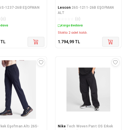
6S-1237-26B EŞOFMAN
Lescon
26S-1211-26B EŞOFMAN
ALT
(
0
)
☆
☆
☆
☆
☆
(
0
)
edava
Kargo Bedava
Stokta 2 adet kaldı.
TL
1.794,99
TL
rkek Eşofman Altı 26S-
Nike
Tech Woven Pant OS Erkek