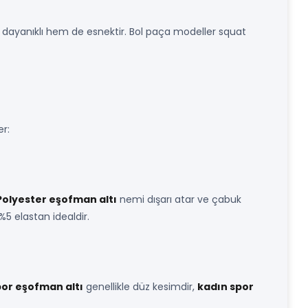
dayanıklı hem de esnektir. Bol paça modeller squat
er:
Polyester eşofman altı
nemi dışarı atar ve çabuk
%5 elastan idealdir.
por eşofman altı
genellikle düz kesimdir,
kadın spor