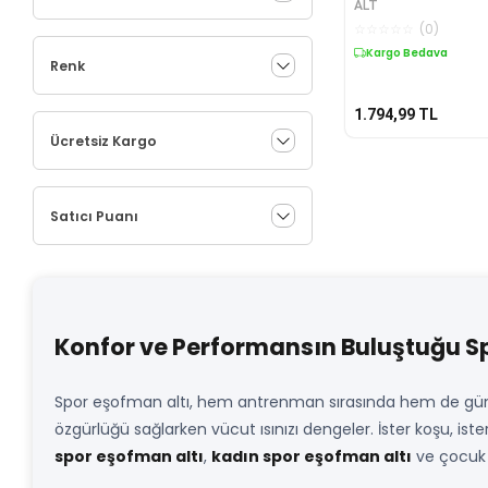
ALT
☆
☆
☆
☆
☆
(
0
)
Kargo Bedava
Renk
1.794,99
TL
Ücretsiz Kargo
Satıcı Puanı
Konfor ve Performansın Buluştuğu Sp
Spor eşofman altı, hem antrenman sırasında hem de günlü
özgürlüğü sağlarken vücut ısınızı dengeler. İster koşu, ist
spor eşofman altı
,
kadın spor eşofman altı
ve çocuk s