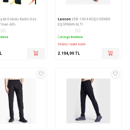
şak Dokulu Kadın Düz
Lescon
25B-1004 KOŞU ERKEK
fman Altı
EŞOFMAN ALTI
(
0
)
☆
☆
☆
☆
☆
(
0
)
edava
Kargo Bedava
Stokta 1 adet kaldı.
L
2.194,99
TL