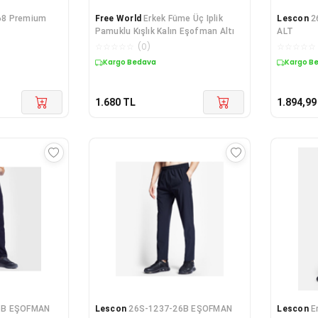
68 Premium
Free World
Erkek Füme Üç Iplik
Lescon
2
Pamuklu Kışlık Kalın Eşofman Altı
ALT
☆
☆
☆
☆
☆
(
0
)
☆
☆
☆
☆
☆
Kargo Bedava
Kargo B
1.680
TL
1.894,99
6B EŞOFMAN
Lescon
26S-1237-26B EŞOFMAN
Lescon
E