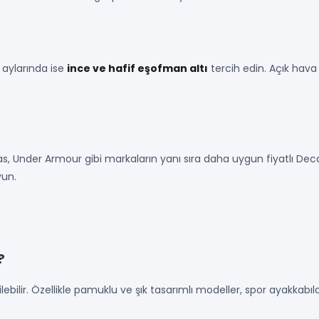
 aylarında ise
ince ve hafif eşofman altı
tercih edin. Açık hava 
s, Under Armour gibi markaların yanı sıra daha uygun fiyatlı Dec
yun.
?
ebilir. Özellikle pamuklu ve şık tasarımlı modeller, spor ayakkabıla