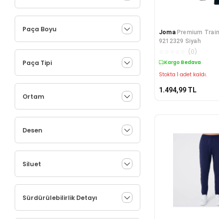
Paça Boyu
Joma
Premium Train
9212329 Siyah
☆
☆
☆
☆
☆
(
0
)
Paça Tipi
Kargo Bedava
Stokta 1 adet kaldı.
1.494,99
TL
Ortam
Desen
Siluet
Sürdürülebilirlik Detayı