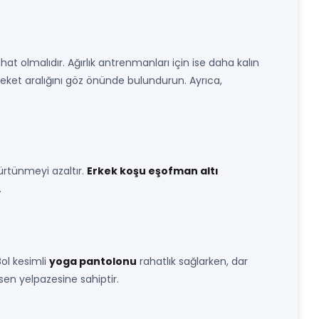
at olmalıdır. Ağırlık antrenmanları için ise daha kalın
reket aralığını göz önünde bulundurun. Ayrıca,
sürtünmeyi azaltır.
Erkek koşu eşofman altı
.
Bol kesimli
yoga pantolonu
rahatlık sağlarken, dar
sen yelpazesine sahiptir.