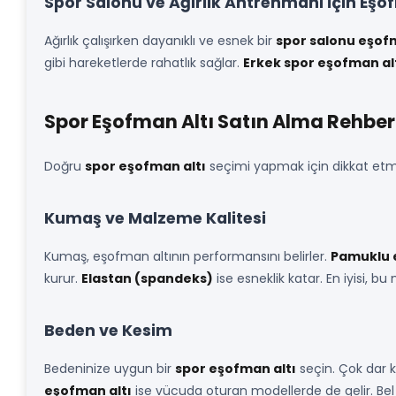
Spor Salonu ve Ağırlık Antrenmanı İçin Eşo
Ağırlık çalışırken dayanıklı ve esnek bir
spor salonu eşofm
gibi hareketlerde rahatlık sağlar.
Erkek spor eşofman al
Spor Eşofman Altı Satın Alma Rehber
Doğru
spor eşofman altı
seçimi yapmak için dikkat etme
Kumaş ve Malzeme Kalitesi
Kumaş, eşofman altının performansını belirler.
Pamuklu 
kurur.
Elastan (spandeks)
ise esneklik katar. En iyisi, b
Beden ve Kesim
Bedeninize uygun bir
spor eşofman altı
seçin. Çok dar ka
eşofman altı
ise vücuda oturan modellerde de gelir. Bel kı