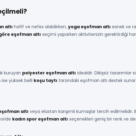
eçilmeli?
n altı
hafif ve nefes alabilirken,
yoga eşofman altı
esnek ve rah
göre eşofman altı
seçimi yaparken aktivitenizin gerektirdiği ha
buk kuruyan
polyester eşofman altı
idealdir. Dikişsiz tasarımlar 
n ise yüksek belli
koşu taytı
tarzındaki eşofman altı destek sunar
eşofman altı
veya elastan karışımlı kumaşlar tercih edilmelidir. 
goride
kadın spor eşofman altı
seçenekleri geniş bir renk ve de