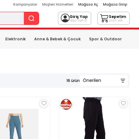
Kampanyalar
Müşteri Hizmetleri
Mağaza Aç
Mağaza Girişi
Giriş Yap
Sepetim
veya üye ol
ürün yok
Elektronik
Anne & Bebek & Çocuk
Spor & Outdoor
16
ürün