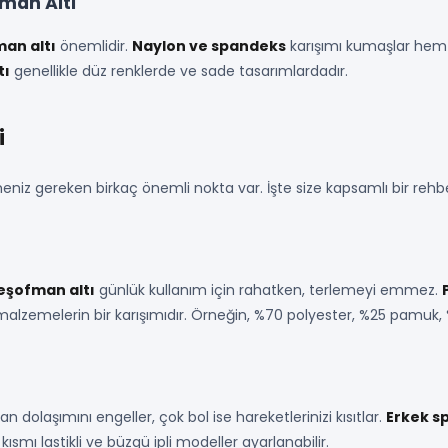
fman Altı
an altı
önemlidir.
Naylon ve spandeks
karışımı kumaşlar hem 
tı
genellikle düz renklerde ve sade tasarımlardadır.
i
niz gereken birkaç önemli nokta var. İşte size kapsamlı bir rehb
eşofman altı
günlük kullanım için rahatken, terlemeyi emmez.
u malzemelerin bir karışımıdır. Örneğin, %70 polyester, %25 pamuk, 
n dolaşımını engeller, çok bol ise hareketlerinizi kısıtlar.
Erkek s
smı lastikli ve büzgü ipli modeller ayarlanabilir.