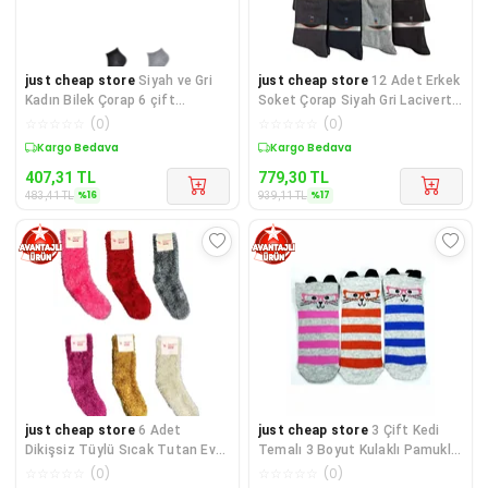
just cheap store
Siyah ve Gri
just cheap store
12 Adet Erkek
Kadın Bilek Çorap 6 çift
Soket Çorap Siyah Gri Lacivert
mudanis
Füme
☆
☆
☆
☆
☆
(
0
)
☆
☆
☆
☆
☆
(
0
)
Sepette %16 İndirim
Sepette %17 İndirim
407,31
TL
779,30
TL
%
16
%
17
483,41
TL
939,11
TL
just cheap store
6 Adet
just cheap store
3 Çift Kedi
Dikişsiz Tüylü Sıcak Tutan Ev
Temalı 3 Boyut Kulaklı Pamuklu
Çorabı
Esnek Kadın Bilek Çora
☆
☆
☆
☆
☆
(
0
)
☆
☆
☆
☆
☆
(
0
)