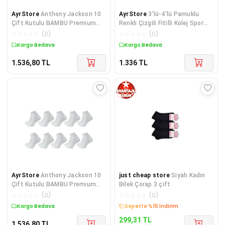
AyrStore
Anthony Jackson 10
AyrStore
3'lü-4'lü Pamuklu
Çift Kutulu BAMBU Premium
Renkli Çizgili Fitilli Kolej Spor
Bay- Patik Çorap - Bilek Boy
Kadın Çorap,
☆
☆
☆
☆
☆
(
0
)
☆
☆
☆
☆
☆
(
0
)
Kısa Spor Koşu v
Kargo Bedava
Kargo Bedava
1.536,80
TL
1.336
TL
AyrStore
Anthony Jackson 10
just cheap store
Siyah Kadın
Çift Kutulu BAMBU Premium
Bilek Çorap 3 çift
Bay- Patik Çorap - Bilek Boy
☆
☆
☆
☆
☆
(
0
)
☆
☆
☆
☆
☆
(
0
)
Kısa Spor Koşu v
Kargo Bedava
Sepette %15 İndirim
299,31
TL
1.536,80
TL