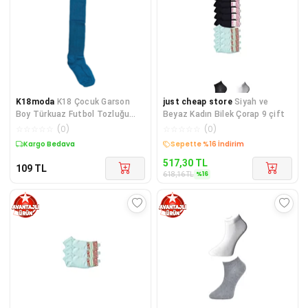
K18moda
K18 Çocuk Garson
just cheap store
Siyah ve
Boy Türkuaz Futbol Tozluğu
Beyaz Kadın Bilek Çorap 9 çift
(36-39 No)
☆
☆
☆
☆
☆
(
0
)
☆
☆
☆
☆
☆
(
0
)
Kargo Bedava
Sepette %16 İndirim
517,30
TL
109
TL
%
16
618,16
TL