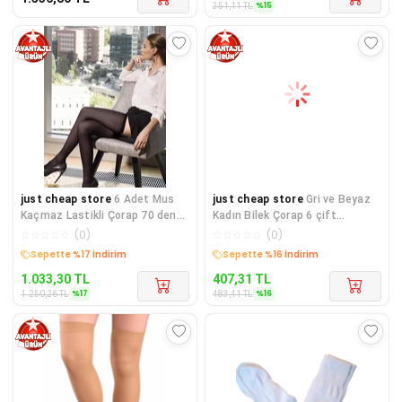
%
15
351,11
TL
just cheap store
6 Adet Mus
just cheap store
Gri ve Beyaz
Kaçmaz Lastikli Çorap 70 denye
Kadın Bilek Çorap 6 çift
500 Siyah
mudanis
☆
☆
☆
☆
☆
(
0
)
☆
☆
☆
☆
☆
(
0
)
Sepette %17 İndirim
Sepette %16 İndirim
1.033,30
TL
407,31
TL
%
17
%
16
1.250,26
TL
483,41
TL