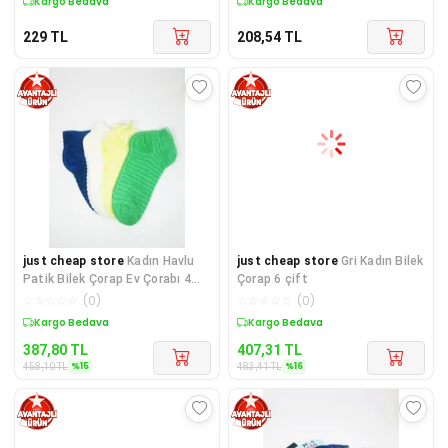
Kargo Bedava
Kargo Bedava
229
TL
208,54
TL
just cheap store
Kadın Havlu
just cheap store
Gri Kadın Bilek
Patik Bilek Çorap Ev Çorabı 4
Çorap 6 çift
Çift
☆
☆
☆
☆
☆
(
0
)
☆
☆
☆
☆
☆
(
0
)
Sepette %15 İndirim
Sepette %16 İndirim
387,80
TL
407,31
TL
%
15
%
16
458,10
TL
483,41
TL