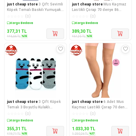
just cheap store
3 Çift Sevimli
just cheap store
Mus Kaçmaz
Köpek Temalı Baskılı Yumuşak
Lastikli Çorap 70 denye 86
Kadın Bilek Çorap
Vizon
☆
☆
☆
☆
☆
(
0
)
☆
☆
☆
☆
☆
(
0
)
Sepette %16 İndirim
Sepette %16 İndirim
377,31
TL
389,30
TL
%
16
%
16
446,66
TL
461,35
TL
just cheap store
3 Çift Köpek
just cheap store
6 Adet Mus
Temalı 3 Boyutlu Kulaklı
Kaçmaz Lastikli Çorap 70 denye
Pamuklu Yumuşak Kadın Bilek
38 Bronz
☆
☆
☆
☆
☆
(
0
)
☆
☆
☆
☆
☆
(
0
)
Sepette %15 İndirim
Sepette %17 İndirim
355,31
TL
1.033,30
TL
%
15
%
17
419,71
TL
1.250,26
TL