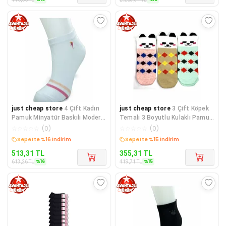
just cheap store
4 Çift Kadın
just cheap store
3 Çift Köpek
Pamuk Minyatür Baskılı Modern
Temalı 3 Boyutlu Kulaklı Pamuk
Yumuşak Bilek Çorap
Ekose Kadın Bilek Çor
☆
☆
☆
☆
☆
(
0
)
☆
☆
☆
☆
☆
(
0
)
Sepette %16 İndirim
Sepette %15 İndirim
513,31
TL
355,31
TL
%
16
%
15
613,26
TL
419,71
TL