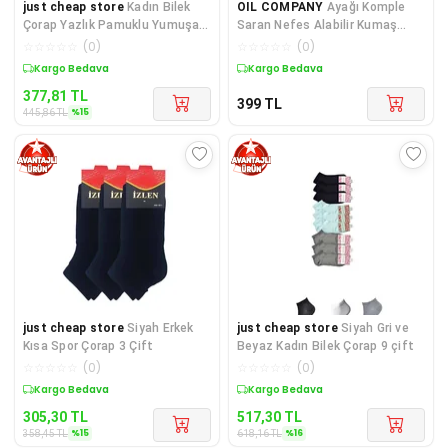
just cheap store
Kadın Bilek
OIL COMPANY
Ayağı Komple
Çorap Yazlık Pamuklu Yumuşak
Saran Nefes Alabilir Kumaş
Nokta Desen 4 Çift
Nem Emici Esnek Kışlık Asker
☆
☆
☆
☆
☆
(
0
)
☆
☆
☆
☆
☆
(
0
)
Termal Çorap Ranger Trend
Sepette %15 İndirim
Kargo Bedava
377,81
TL
399
TL
%
15
445,86
TL
just cheap store
Siyah Erkek
just cheap store
Siyah Gri ve
Kısa Spor Çorap 3 Çift
Beyaz Kadın Bilek Çorap 9 çift
☆
☆
☆
☆
☆
(
0
)
☆
☆
☆
☆
☆
(
0
)
Sepette %15 İndirim
Sepette %16 İndirim
305,30
TL
517,30
TL
%
15
%
16
358,45
TL
618,16
TL