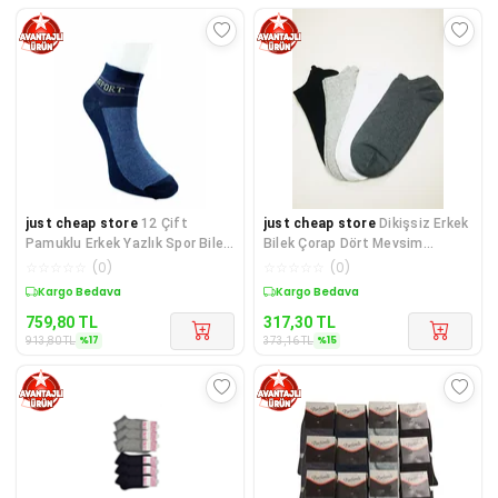
just cheap store
12 Çift
just cheap store
Dikişsiz Erkek
Pamuklu Erkek Yazlık Spor Bilek
Bilek Çorap Dört Mevsim
Çorap Siyah Gri Lacivert
Yumuşak Doku 4 Çift
☆
☆
☆
☆
☆
(
0
)
☆
☆
☆
☆
☆
(
0
)
Sepette %17 İndirim
Sepette %15 İndirim
759,80
TL
317,30
TL
%
17
%
15
913,80
TL
373,16
TL