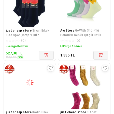
just cheap store
Siyah Erkek
AyrStore
GoWith 3'lü-4'lü
Kısa Spor Çorap 9 Çift
Pamuklu Renkli Çizgili Fitilli
Kolej Spor Kadın Çorap,
☆
☆
☆
☆
☆
(
0
)
☆
☆
☆
☆
☆
(
0
)
BayanTenis Çorabı 25
Sepette %16 İndirim
Kargo Bedava
527,30
TL
1.336
TL
%
16
630,40
TL
just cheap store
Kadın Bilek
just cheap store
3 Adet