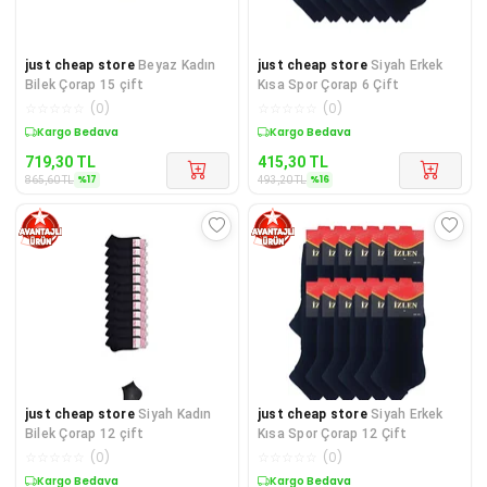
just cheap store
Beyaz Kadın
just cheap store
Siyah Erkek
Bilek Çorap 15 çift
Kısa Spor Çorap 6 Çift
☆
☆
☆
☆
☆
(
0
)
☆
☆
☆
☆
☆
(
0
)
Sepette %17 İndirim
Sepette %16 İndirim
719,30
TL
415,30
TL
%
17
%
16
865,60
TL
493,20
TL
just cheap store
Siyah Kadın
just cheap store
Siyah Erkek
Bilek Çorap 12 çift
Kısa Spor Çorap 12 Çift
☆
☆
☆
☆
☆
(
0
)
☆
☆
☆
☆
☆
(
0
)
Sepette %17 İndirim
Sepette %17 İndirim