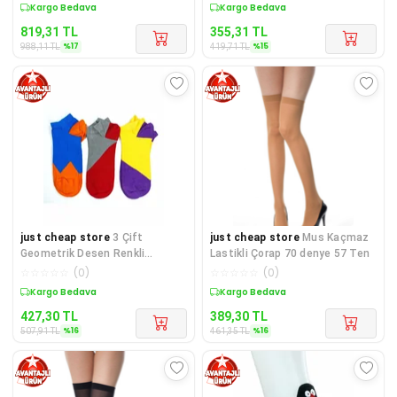
Sepette %17 İndirim
Sepette %15 İndirim
819,31
TL
355,31
TL
%
17
%
15
988,11
TL
419,71
TL
just cheap store
3 Çift
just cheap store
Mus Kaçmaz
Geometrik Desen Renkli
Lastikli Çorap 70 denye 57 Ten
Pamuklu Kadın Bilek Çorap
☆
☆
☆
☆
☆
(
0
)
☆
☆
☆
☆
☆
(
0
)
Sepette %16 İndirim
Sepette %16 İndirim
427,30
TL
389,30
TL
%
16
%
16
507,91
TL
461,35
TL