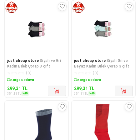
just cheap store
Siyah ve Gri
just cheap store
Siyah Gri ve
Kadın Bilek Çorap 3 çift
Beyaz Kadın Bilek Çorap 3 çift
☆
☆
☆
☆
☆
(
0
)
☆
☆
☆
☆
☆
(
0
)
Sepette %15 İndirim
Sepette %15 İndirim
299,31
TL
299,31
TL
%
15
%
15
351,11
TL
351,11
TL