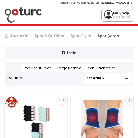
Kampanyalar
Müşteri Hizmetleri
Mağaza Aç
Mağaza Girişi
Giriş Yap
veya üye ol
Anasayfa
Spor & Outdoor
Spor Giyim
Spor Çorap
Sonraki ürün sayfası, sayfa
2
Filtrele
Popüler Ürünler
Kargo Bedava
Yeni Eklenenler
124
ürün