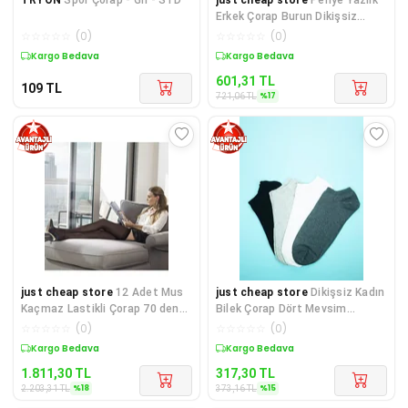
Erkek Çorap Burun Dikişsiz
Takviyeli Topuk ve Burun
☆
☆
☆
☆
☆
(
0
)
☆
☆
☆
☆
☆
(
0
)
Kargo Bedava
Sepette %17 İndirim
601,31
TL
109
TL
%
17
721,06
TL
just cheap store
12 Adet Mus
just cheap store
Dikişsiz Kadın
Kaçmaz Lastikli Çorap 70 denye
Bilek Çorap Dört Mevsim
38 Bronz
Yumuşak Doku 4 Çift
☆
☆
☆
☆
☆
(
0
)
☆
☆
☆
☆
☆
(
0
)
Sepette %18 İndirim
Sepette %15 İndirim
1.811,30
TL
317,30
TL
%
18
%
15
2.203,31
TL
373,16
TL