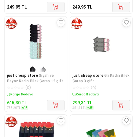
249,95
TL
249,95
TL
just cheap store
Siyah ve
just cheap store
Gri Kadın Bilek
Beyaz Kadın Bilek Çorap 12 çift
Çorap 3 çift
☆
☆
☆
☆
☆
(
0
)
☆
☆
☆
☆
☆
(
0
)
Sepette %17 İndirim
Sepette %15 İndirim
615,30
TL
299,31
TL
%
17
%
15
738,20
TL
351,11
TL