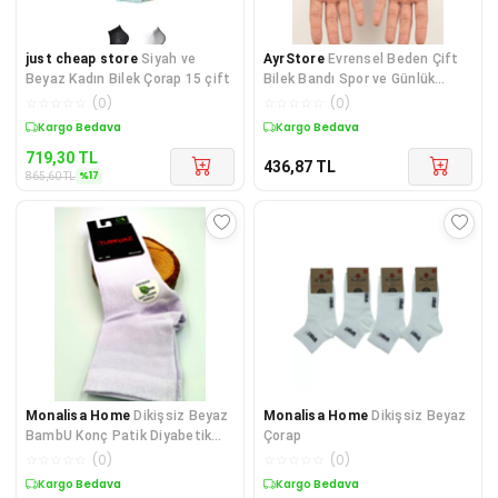
just cheap store
Siyah ve
AyrStore
Evrensel Beden Çift
Beyaz Kadın Bilek Çorap 15 çift
Bilek Bandı Spor ve Günlük
Kullanım İçin
☆
☆
☆
☆
☆
(
0
)
☆
☆
☆
☆
☆
(
0
)
Sepette %17 İndirim
Kargo Bedava
719,30
TL
436,87
TL
%
17
865,60
TL
Monalisa Home
Dikişsiz Beyaz
Monalisa Home
Dikişsiz Beyaz
BambU Konç Patik Diyabetik
Çorap
Çorap
☆
☆
☆
☆
☆
(
0
)
☆
☆
☆
☆
☆
(
0
)
Kargo Bedava
Kargo Bedava