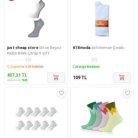
just cheap store
Gri ve Beyaz
K18moda
Antrenman Çorabı
Kadın Bilek Çorap 6 çift
☆
☆
☆
☆
☆
(
0
)
☆
☆
☆
☆
☆
(
0
)
Sepette %16 İndirim
Kargo Bedava
407,31
TL
109
TL
%
16
483,41
TL