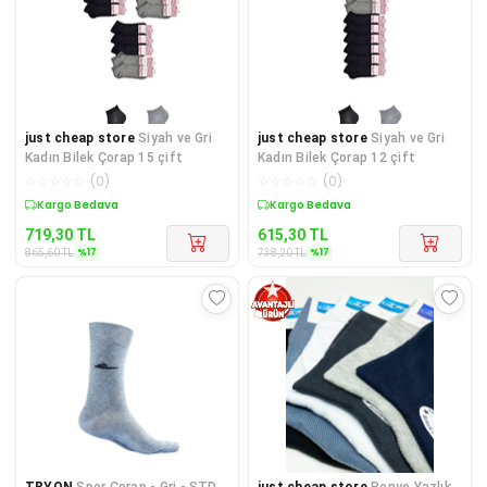
just cheap store
Siyah ve Gri
just cheap store
Siyah ve Gri
Kadın Bilek Çorap 15 çift
Kadın Bilek Çorap 12 çift
☆
☆
☆
☆
☆
(
0
)
☆
☆
☆
☆
☆
(
0
)
Sepette %17 İndirim
Sepette %17 İndirim
719,30
TL
615,30
TL
%
17
%
17
865,60
TL
738,20
TL
TRYON
Spor Çorap - Gri - STD
just cheap store
Penye Yazlık