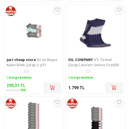
just cheap store
Gri ve Beyaz
OIL COMPANY
6'lı Termal
Kadın Bilek Çorap 3 çift
Çorap Lacivert Unisex Ocs008
☆
☆
☆
☆
☆
(
0
)
☆
☆
☆
☆
☆
(
0
)
Sepette %15 İndirim
Kargo Bedava
299,31
TL
1.799
TL
%
15
351,11
TL