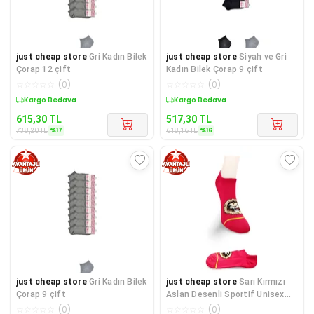
just cheap store
Gri Kadın Bilek
just cheap store
Siyah ve Gri
Çorap 12 çift
Kadın Bilek Çorap 9 çift
☆
☆
☆
☆
☆
(
0
)
☆
☆
☆
☆
☆
(
0
)
Sepette %17 İndirim
Sepette %16 İndirim
615,30
TL
517,30
TL
%
17
%
16
738,20
TL
618,16
TL
just cheap store
Gri Kadın Bilek
just cheap store
Sarı Kırmızı
Çorap 9 çift
Aslan Desenli Sportif Unisex
Kısa Bilek Çorap Yazlı
☆
☆
☆
☆
☆
(
0
)
☆
☆
☆
☆
☆
(
0
)