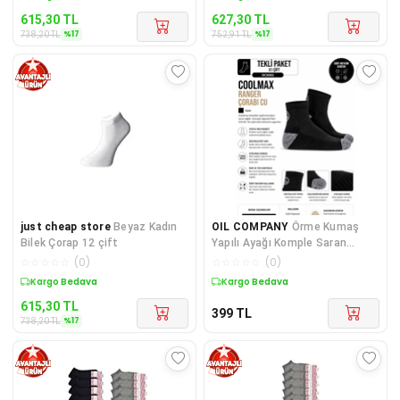
615,30
TL
627,30
TL
%
17
%
17
738,20
TL
752,91
TL
just cheap store
Beyaz Kadın
OIL COMPANY
Örme Kumaş
Bilek Çorap 12 çift
Yapılı Ayağı Komple Saran
Dayanıklı Unisex Dört Mevsim
☆
☆
☆
☆
☆
(
0
)
☆
☆
☆
☆
☆
(
0
)
Termal Sporcu Bilek Çorabı
Sepette %17 İndirim
Kargo Bedava
615,30
TL
399
TL
%
17
738,20
TL