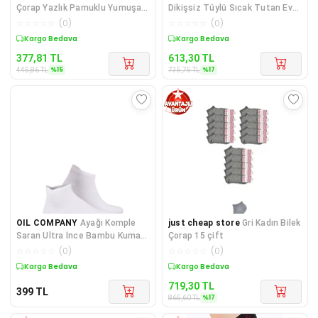
Çorap Yazlık Pamuklu Yumuşak
Dikişsiz Tüylü Sıcak Tutan Ev
Kalp Desen 4 Çift
Çorabı
☆
☆
☆
☆
☆
(
0
)
☆
☆
☆
☆
☆
(
0
)
Sepette %15 İndirim
Sepette %17 İndirim
377,81
TL
613,30
TL
%
15
%
17
445,86
TL
735,75
TL
OIL COMPANY
Ayağı Komple
just cheap store
Gri Kadın Bilek
Saran Ultra İnce Bambu Kumaş
Çorap 15 çift
Karışımlı Unisex Termal Patik
☆
☆
☆
☆
☆
(
0
)
☆
☆
☆
☆
☆
(
0
)
Çorap
Kargo Bedava
Sepette %17 İndirim
719,30
TL
399
TL
%
17
865,60
TL