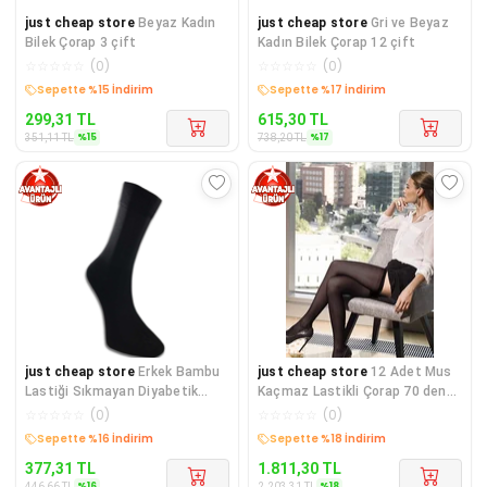
just cheap store
Beyaz Kadın
just cheap store
Gri ve Beyaz
Bilek Çorap 3 çift
Kadın Bilek Çorap 12 çift
☆
☆
☆
☆
☆
(
0
)
☆
☆
☆
☆
☆
(
0
)
Sepette %15 İndirim
Sepette %17 İndirim
299,31
TL
615,30
TL
%
15
%
17
351,11
TL
738,20
TL
just cheap store
Erkek Bambu
just cheap store
12 Adet Mus
Lastiği Sıkmayan Diyabetik
Kaçmaz Lastikli Çorap 70 denye
Çorap
57 Ten
☆
☆
☆
☆
☆
(
0
)
☆
☆
☆
☆
☆
(
0
)
Sepette %16 İndirim
Sepette %18 İndirim
377,31
TL
1.811,30
TL
%
16
%
18
446,66
TL
2.203,31
TL