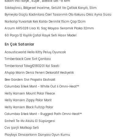
Kadın Inci Kolye , Küpe , Bileklik Set -8 Mm
Sıkılaştırıcı, Bölgesel İncelme, Selülit Ve Çatlak Karşıtı, Slim
Bymeyla Güçlü Kadınlara Özel Tasarımlı Oto Kokusu Dikiz Ayna Süsü
Narkalıp Yuvarlak Kek Kalıbı Derinlik 15cm Çap 12cm
Arzum AR5028 Lisa XL Saç Maşası Seramik Plaka 32mm
60 Parça 12 Kişilik Çatal Kaşık Seti Hasır Model
En Çok Satanlar
Acousticworld Hello Kitty Peluş Oyuncak
Timberback Core Sırt Çantası
Timberland Tdwgf2183201 Kol Saati
Ahşap Marin Deniz Feneri Dekoratif Hediyelik
Bee Garden Sivi Propolis Ekstrakt
Columbia Erkek Mont - White Out İi Omni-Heat™
Helly Hansen Mount Polar Fleece
Helly Hansen Zippy Polar Mont
Helly Hansen Block Fullzip Polar
Columbia Erkek Mont - Rugged Path Omni-Heat™
Einhell Te-Hv Akülü El Süpürgesi
Cvs Şarjli Matkap Seti
Playtoys Dinazorların Dünyası Oyun Kumu