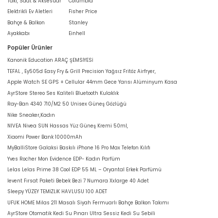
Takı, Saat & Aksesuar
Columbia
Elektrikli Ev Aletleri
Fisher Price
Bahçe & Balkon
Stanley
Ayakkabı
Einhell
Popüler Ürünler
Kanonik Education ARAÇ ŞEMSİYESİ
TEFAL , Ey505d Easy Fry & Grill Precision Yağsız Fritöz Airfryer,
Apple Watch SE GPS + Cellular 44mm Gece Yarısı Alüminyum Kasa
AyrStore Stereo Ses Kaliteli Bluetooth Kulaklık
Ray-Ban 4340 710/M2 50 Unisex Güneş Gözlüğü
Nike Sneaker,Kadın
NIVEA Nivea SUN Hassas Yüz Güneş Kremi 50ml,
Xiaomi Power Bank 10000mAh
MyBalliStore Galaksi Baskılı iPhone 16 Pro Max Telefon Kılıfı
Yves Rocher Mon Evidence EDP- Kadın Parfüm
Lelas Lelas Prime 38 Cool EDP 55 ML – Oryantal Erkek Parfümü
levent Fırsat Paketi Bebek Bezi 7 Numara Xxlarge 40 Adet
Sleepy YÜZEY TEMİZLİK HAVLUSU 100 ADET
UFUK HOME Milas 211 Masalı Siyah Fermuarlı Bahçe Balkon Takımı
AyrStore Otomatik Kedi Su Pınarı Ultra Sessiz Kedi Su Sebili