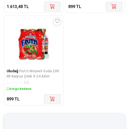
1.613,48
TL
899
TL
Uludağ
Frutti Meyveli Soda 200
Ml Karpuz Çilek X 24 Adet
☆
☆
☆
☆
☆
(
0
)
Kargo Bedava
899
TL