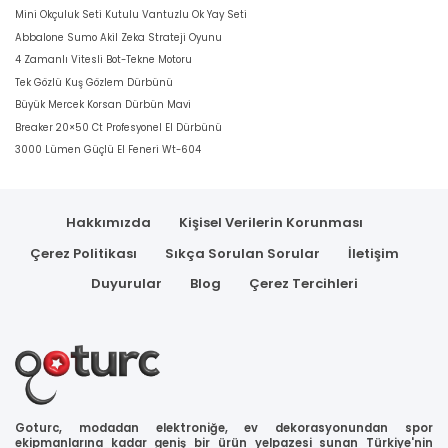
Mini Okçuluk Seti Kutulu Vantuzlu Ok Yay Seti
Abbalone Sumo Akil Zeka Strateji Oyunu
4 Zamanlı Vitesli Bot-Tekne Motoru
Tek Gözlü Kuş Gözlem Dürbünü
Büyük Mercek Korsan Dürbün Mavi
Breaker 20×50 Ct Profesyonel El Dürbünü
3000 Lümen Güçlü El Feneri Wt-604
Hakkımızda
Kişisel Verilerin Korunması
Çerez Politikası
Sıkça Sorulan Sorular
İletişim
Duyurular
Blog
Çerez Tercihleri
Goturc, modadan elektroniğe, ev dekorasyonundan spor
ekipmanlarına kadar geniş bir ürün yelpazesi sunan Türkiye'nin