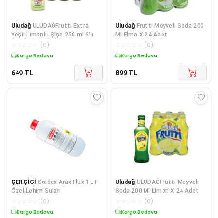
Uludağ
ULUDAĞFrutti Extra
Uludağ
Frutti Meyveli Soda 200
Yeşil Limonlu Şişe 250 ml 6'lı
Ml Elma X 24 Adet
☆
☆
☆
☆
☆
(
0
)
☆
☆
☆
☆
☆
(
0
)
Kargo Bedava
Kargo Bedava
649
TL
899
TL
ÇERÇİCİ
Soldex Arax Flux 1 LT -
Uludağ
ULUDAĞFrutti Meyveli
Özel Lehim Suları
Soda 200 Ml Limon X 24 Adet
☆
☆
☆
☆
☆
(
0
)
☆
☆
☆
☆
☆
(
0
)
Kargo Bedava
Kargo Bedava