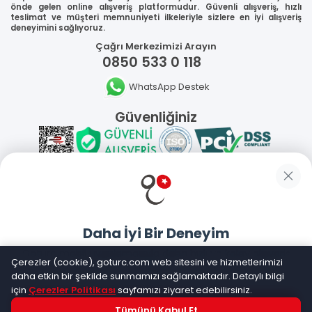
önde gelen online alışveriş platformudur. Güvenli alışveriş, hızlı
teslimat ve müşteri memnuniyeti ilkeleriyle sizlere en iyi alışveriş
deneyimini sağlıyoruz.
Çağrı Merkezimizi Arayın
0850 533 0 118
WhatsApp Destek
Güvenliğiniz
Sosyal Medya
Daha İyi Bir Deneyim
Mobil Uygulamalarımız
Goturc mobil uygulamasıyla daha hızlı ve kolay alışveriş
Çerezler (cookie), goturc.com web sitesini ve hizmetlerimizi
yapın
daha etkin bir şekilde sunmamızı sağlamaktadır. Detaylı bilgi
için
Çerezler Politikası
sayfamızı ziyaret edebilirsiniz.
Tümünü Kabul Et