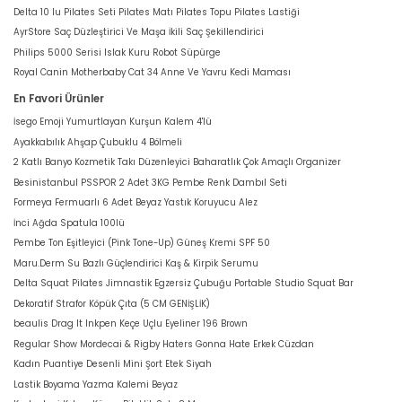
Delta 10 lu Pilates Seti Pilates Matı Pilates Topu Pilates Lastiği
AyrStore Saç Düzleştirici Ve Maşa İkili Saç Şekillendirici
Philips 5000 Serisi Islak Kuru Robot Süpürge
Royal Canin Motherbaby Cat 34 Anne Ve Yavru Kedi Maması
En Favori Ürünler
İsego Emoji Yumurtlayan Kurşun Kalem 4'lü
Ayakkabılık Ahşap Çubuklu 4 Bölmeli
2 Katlı Banyo Kozmetik Takı Düzenleyici Baharatlık Çok Amaçlı Organizer
Besinistanbul PSSPOR 2 Adet 3KG Pembe Renk Dambıl Seti
Formeya Fermuarlı 6 Adet Beyaz Yastık Koruyucu Alez
İnci Ağda Spatula 100lü
Pembe Ton Eşitleyici (Pink Tone-Up) Güneş Kremi SPF 50
Maru.Derm Su Bazlı Güçlendirici Kaş & Kirpik Serumu
Delta Squat Pilates Jimnastik Egzersiz Çubuğu Portable Studio Squat Bar
Dekoratif Strafor Köpük Çıta (5 CM GENİŞLİK)
beaulis Drag It Inkpen Keçe Uçlu Eyeliner 196 Brown
Regular Show Mordecai & Rigby Haters Gonna Hate Erkek Cüzdan
Kadın Puantiye Desenli Mini Şort Etek Siyah
Lastik Boyama Yazma Kalemi Beyaz