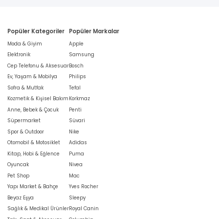
Popüler Kategoriler
Popüler Markalar
Moda & Giyim
Apple
Elektronik
Samsung
Cep Telefonu & Aksesuar
Bosch
Ev, Yaşam & Mobilya
Philips
Sofra & Mutfak
Tefal
Kozmetik & Kişisel Bakım
Korkmaz
Anne, Bebek & Çocuk
Penti
Süpermarket
Süvari
Spor & Outdoor
Nike
Otomobil & Motosiklet
Adidas
Kitap, Hobi & Eğlence
Puma
Oyuncak
Nivea
Pet Shop
Mac
Yapı Market & Bahçe
Yves Rocher
Beyaz Eşya
Sleepy
Sağlık & Medikal Ürünler
Royal Canin