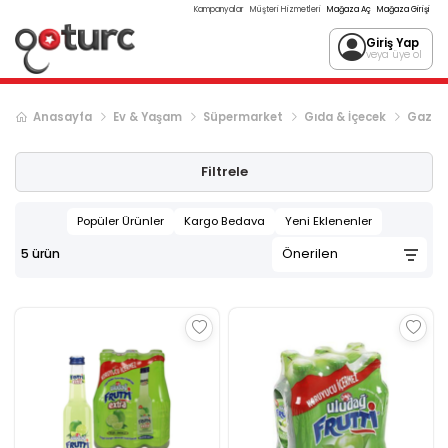
Kampanyalar
Müşteri Hizmetleri
Mağaza Aç
Mağaza Girişi
Giriş Yap
veya üye ol
Anasayfa
Ev & Yaşam
Süpermarket
Gıda & İçecek
Gazlı 
Filtrele
Popüler Ürünler
Kargo Bedava
Yeni Eklenenler
5
ürün