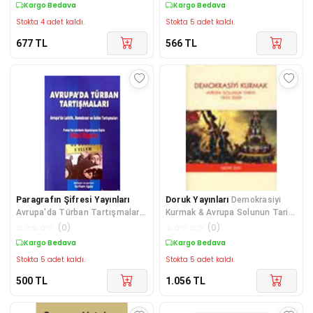
Kargo Bedava
Kargo Bedava
Stokta 4 adet kaldı.
Stokta 5 adet kaldı.
677
TL
566
TL
Paragrafın Şifresi Yayınları
Doruk Yayınları
Demokrasiyi
Avrupa'da Türban Tartışmaları
Kurmak & Avrupa Solunun Tarihi
/ Avrupa'da Laiklik Demokrasi
1850-2000
☆
☆
☆
☆
☆
(
0
)
☆
☆
☆
☆
☆
(
0
)
Ve Is
Kargo Bedava
Kargo Bedava
Stokta 5 adet kaldı.
Stokta 5 adet kaldı.
500
TL
1.056
TL