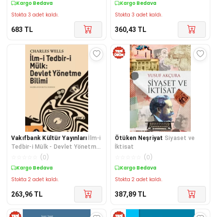
Kargo Bedava
Kargo Bedava
Stokta 3 adet kaldı.
Stokta 3 adet kaldı.
683
TL
360,43
TL
Vakıfbank Kültür Yayınları
İlm-i
Ötüken Neşriyat
Siyaset ve
Tedbir-i Mülk - Devlet Yönetme
İktisat
Bilimi
☆
☆
☆
☆
☆
(
0
)
☆
☆
☆
☆
☆
(
0
)
Kargo Bedava
Kargo Bedava
Stokta 2 adet kaldı.
Stokta 2 adet kaldı.
263,96
TL
387,89
TL