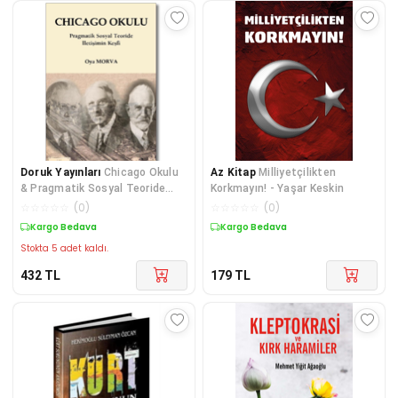
Doruk Yayınları
Chicago Okulu
Az Kitap
Milliyetçilikten
& Pragmatik Sosyal Teoride
Korkmayın! - Yaşar Keskin
Iletişim Keşfi
☆
☆
☆
☆
☆
(
0
)
☆
☆
☆
☆
☆
(
0
)
Kargo Bedava
Kargo Bedava
Stokta 5 adet kaldı.
432
TL
179
TL