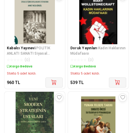
Kabalcı Yayınevi
POLİTİK
Doruk Yayınları
Kadın Haklarının
ANLATI SANATI Siyasal
Müdafaası
İletişimde Duygu, Anlam ve Etki
☆
☆
☆
☆
☆
(
0
)
☆
☆
☆
☆
☆
(
0
)
Yar
Kargo Bedava
Kargo Bedava
Stokta 5 adet kaldı.
Stokta 5 adet kaldı.
960
TL
539
TL