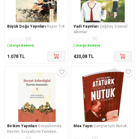
Büyük Doğu Yayınları
Rapor 7/8
Vadi Yayınları
Çağdaş Siyasal
Akımlar
☆
☆
☆
☆
☆
(
0
)
☆
☆
☆
☆
☆
(
0
)
Kargo Bedava
Kargo Bedava
1.078
TL
420,08
TL
Birikim Yayınları
Sosyalizmde
Mea Yayın
Gençler İçin Nutuk
Devrim Sosyalizmi Yeniden
Düşünmek 2
☆
☆
☆
☆
☆
(
0
)
☆
☆
☆
☆
☆
(
0
)