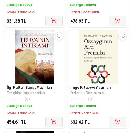
Kargo Bedava
Kargo Bedava
Stokta 4 adet kaldı.
Stokta 3 adet kaldı.
331,38
TL
478,93
TL
İlgi Kültür Sanat Yayınları
İmge Kitabevi Yayınları
Troçkist İmparatorluk
Özlenen Demokrasi
☆
☆
☆
☆
☆
(
0
)
☆
☆
☆
☆
☆
(
0
)
Kargo Bedava
Kargo Bedava
Stokta 4 adet kaldı.
Stokta 5 adet kaldı.
454,61
TL
632,62
TL