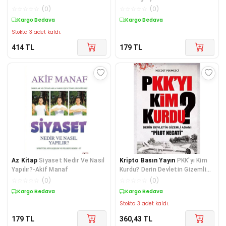
BİLİŞİMSEL PROPAGANDA
Bakış-Oğuz Düzgün
☆
☆
☆
☆
☆
(
0
)
☆
☆
☆
☆
☆
(
0
)
Kargo Bedava
Kargo Bedava
Stokta 3 adet kaldı.
414
TL
179
TL
Az Kitap
Siyaset Nedir Ve Nasıl
Kripto Basın Yayın
PKK'yı Kim
Yapılır?-Akif Manaf
Kurdu? Derin Devletin Gizemli
Adamı Pilot Necati
☆
☆
☆
☆
☆
(
0
)
☆
☆
☆
☆
☆
(
0
)
Kargo Bedava
Kargo Bedava
Stokta 3 adet kaldı.
179
TL
360,43
TL