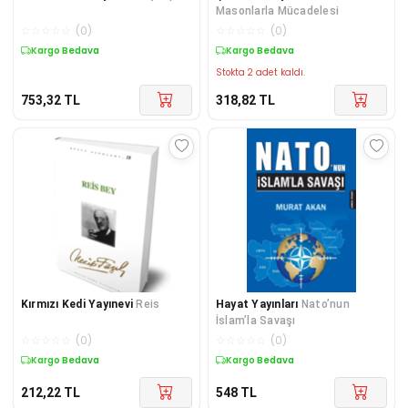
Masonlarla Mücadelesi
☆
☆
☆
☆
☆
(
0
)
☆
☆
☆
☆
☆
(
0
)
Kargo Bedava
Kargo Bedava
Stokta 2 adet kaldı.
753,32
TL
318,82
TL
Kırmızı Kedi Yayınevi
Reis
Hayat Yayınları
Nato’nun
İslam’la Savaşı
☆
☆
☆
☆
☆
(
0
)
☆
☆
☆
☆
☆
(
0
)
Kargo Bedava
Kargo Bedava
212,22
TL
548
TL