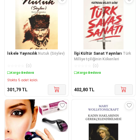
İskele Yayıncılık
Nutuk (Söylev)
İlgi Kültür Sanat Yayınları
Türk
Milliyetçiliğinin Kökenleri
☆
☆
☆
☆
☆
(
0
)
☆
☆
☆
☆
☆
(
0
)
Kargo Bedava
Kargo Bedava
Stokta 5 adet kaldı.
301,79
TL
402,80
TL