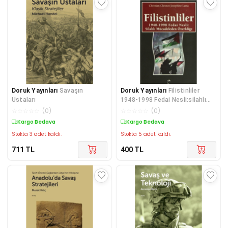
Doruk Yayınları
Savaşın
Doruk Yayınları
Filistinliler
Ustaları
1948-1998 Fedai Nesli:silahlı
Mücadeleden Özerliğe
☆
☆
☆
☆
☆
(
0
)
☆
☆
☆
☆
☆
(
0
)
Kargo Bedava
Kargo Bedava
Stokta 3 adet kaldı.
Stokta 5 adet kaldı.
711
TL
400
TL