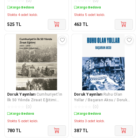
☆
☆
☆
☆
☆
(
0
)
☆
☆
☆
☆
☆
(
0
)
Kargo Bedava
Kargo Bedava
Stokta 4 adet kaldı.
Stokta 5 adet kaldı.
525
TL
463
TL
Doruk Yayınları
Cumhuriyet’in
Doruk Yayınları
Ruhu Olan
İlk 50 Yılında Ziraat Eğitimi
Yollar / Başaran Aksu / Doruk
1920 - 1970 / Doruk Yayınları /
Yayınları / 9786259610238
☆
☆
☆
☆
☆
(
0
)
☆
☆
☆
☆
☆
(
0
)
9786256898516
Kargo Bedava
Kargo Bedava
Stokta 5 adet kaldı.
Stokta 3 adet kaldı.
780
TL
387
TL