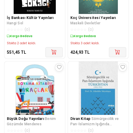
İş Bankası Kültür Yayınları
Koç Üniversitesi Yayınları
Hangi Sol
Maskeli Devletler
☆
☆
☆
☆
☆
(
0
)
☆
☆
☆
☆
☆
(
0
)
Kargo Bedava
Kargo Bedava
Stokta 2 adet kaldı.
Stokta 3 adet kaldı.
551,45
TL
424,93
TL
Büyük Doğu Yayınları
Benim
Divan Kitap
Sömürgecilik ve
Gözümde Menderes
Pan-İslamizm Işığında
Türkistan (1856-1922)
☆
☆
☆
☆
☆
(
0
)
☆
☆
☆
☆
☆
(
0
)