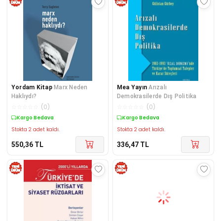
Yordam Kitap
Marx Neden
Mea Yayın
Arızalı
Haklıydı?
Demokrasilerde Dış Politika
☆
☆
☆
☆
☆
(
0
)
☆
☆
☆
☆
☆
(
0
)
Kargo Bedava
Kargo Bedava
Stokta 2 adet kaldı.
Stokta 2 adet kaldı.
550,36
TL
336,47
TL