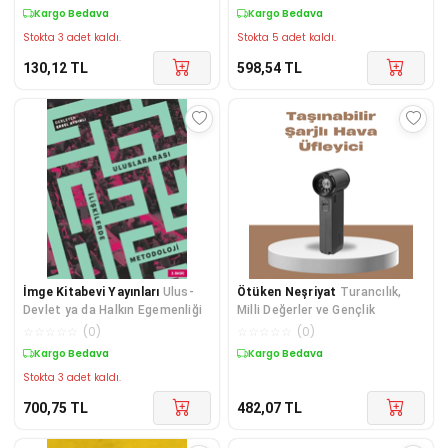
Kargo Bedava
Kargo Bedava
Stokta 3 adet kaldı.
Stokta 5 adet kaldı.
130,12
TL
598,54
TL
İmge Kitabevi Yayınları
Ulus-
Ötüken Neşriyat
Turancılık,
Devlet ya da Halkın Egemenliği
Milli Değerler ve Gençlik
☆
☆
☆
☆
☆
(
0
)
☆
☆
☆
☆
☆
(
0
)
Kargo Bedava
Kargo Bedava
Stokta 3 adet kaldı.
700,75
TL
482,07
TL