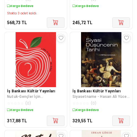
Kargo Bedava
Kargo Bedava
Stokta 3 adet kaldı.
568,73
TL
245,72
TL
İş Bankası Kültür Yayınları
İş Bankası Kültür Yayınları
Nutuk-Gençler İçin
Siyasetname - Hasan Ali Yücel
Fotoğraflarla
Klasikleri
☆
☆
☆
☆
☆
(
0
)
☆
☆
☆
☆
☆
(
0
)
Kargo Bedava
Kargo Bedava
317,88
TL
329,55
TL