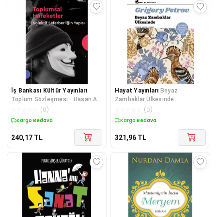
İş Bankası Kültür Yayınları
Hayat Yayınları
Beyaz
Toplum Sözleşmesi - Hasan Ali
Zambaklar Ülkesinde
Yücel Klasikleri
☆
☆
☆
☆
☆
(
0
)
☆
☆
☆
☆
☆
(
0
)
Kargo Bedava
Kargo Bedava
240,17
TL
321,96
TL