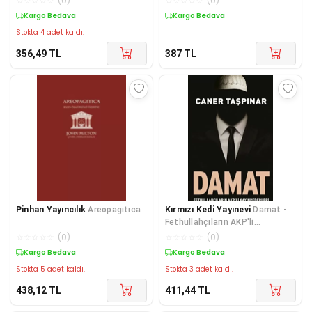
☆
☆
☆
☆
☆
(
0
)
☆
☆
☆
☆
☆
(
0
)
Kargo Bedava
Kargo Bedava
Stokta 4 adet kaldı.
356,49
TL
387
TL
Pinhan Yayıncılık
Areopagıtıca
Kırmızı Kedi Yayınevi
Damat -
Fethullahçıların AKP'li
Kayınpederleri
☆
☆
☆
☆
☆
(
0
)
☆
☆
☆
☆
☆
(
0
)
Kargo Bedava
Kargo Bedava
Stokta 5 adet kaldı.
Stokta 3 adet kaldı.
438,12
TL
411,44
TL