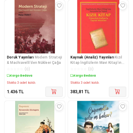
Doruk Yayınları
Modern Strateji
Kaynak (Analiz) Yayınları
Kızıl
& Machiavelli'den Nükleer Çağa
Kitap İngilizlerin Mavi Kitap’ına
Sovyetler’in Yanıtı
☆
☆
☆
☆
☆
(
0
)
☆
☆
☆
☆
☆
(
0
)
Kargo Bedava
Kargo Bedava
Stokta 3 adet kaldı.
Stokta 3 adet kaldı.
1.436
TL
383,81
TL