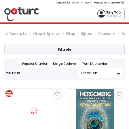
Kampanyalar
Müşteri Hizmetleri
Mağaza Aç
Mağaza Girişi
Giriş Yap
veya üye ol
Anasayfa
Kitap & Eğlence
Kitap
Eğitim
Akademik
Araş
Sonraki ürün sayfası, sayfa
2
Filtrele
Popüler Ürünler
Kargo Bedava
Yeni Eklenenler
231
ürün