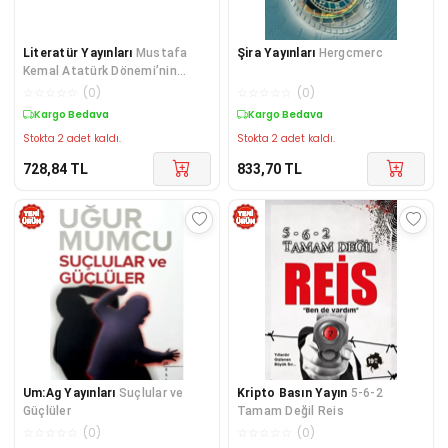
Literatür Yayınları
Mustafa
Şira Yayınları
Hergcmerc
Kemal Atatürk Dönemi’nin
Öteki Tarihi 2
☆
☆
☆
☆
☆
(
0
)
☆
☆
☆
☆
☆
(
0
)
Kargo Bedava
Kargo Bedava
Stokta 2 adet kaldı.
Stokta 2 adet kaldı.
728,84
TL
833,70
TL
Um:Ag Yayınları
Suçlular ve
Kripto Basın Yayın
5-6-2
Güçlüler
Tamam Değil Reis
☆
☆
☆
☆
☆
(
0
)
☆
☆
☆
☆
☆
(
0
)