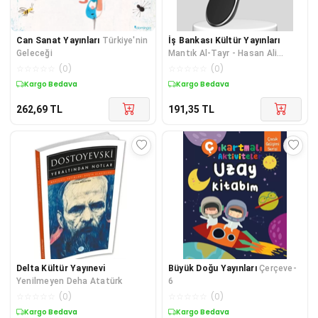
Can Sanat Yayınları
Türkiye'nin
İş Bankası Kültür Yayınları
Geleceği
Mantık Al-Tayr - Hasan Ali
Yücel Klasikleri
☆
☆
☆
☆
☆
(
0
)
☆
☆
☆
☆
☆
(
0
)
Kargo Bedava
Kargo Bedava
262,69
TL
191,35
TL
Delta Kültür Yayınevi
Büyük Doğu Yayınları
Çerçeve-
Yenilmeyen Deha Atatürk
6
☆
☆
☆
☆
☆
(
0
)
☆
☆
☆
☆
☆
(
0
)
Kargo Bedava
Kargo Bedava