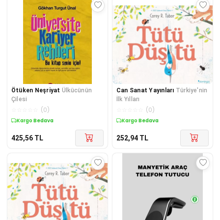
Ötüken Neşriyat
Ülkücünün
Can Sanat Yayınları
Türkiye'nin
Çilesi
İlk Yılları
☆
☆
☆
☆
☆
(
0
)
☆
☆
☆
☆
☆
(
0
)
Kargo Bedava
Kargo Bedava
425,56
TL
252,94
TL