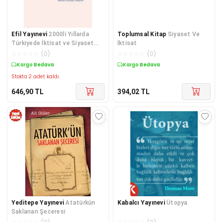
Efil Yayınevi
2000li Yıllarda
Toplumsal Kitap
Siyaset Ve
Türkiyede İktisat ve Siyaset
İktisat
Rüzgarları
☆
☆
☆
☆
☆
(
0
)
☆
☆
☆
☆
☆
(
0
)
Kargo Bedava
Kargo Bedava
Stokta 2 adet kaldı.
646,90
TL
394,02
TL
Yeditepe Yayınevi
Atatürkün
Kabalcı Yayınevi
Ütopya
Saklanan Şeceresi