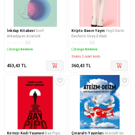
İnkılap Kitabevi
Sınıf
Kripto Basın Yayın
Yeşil Derin
Arkadaşım Atatürk
Devletin Üvey Evladı
☆
☆
☆
☆
☆
(
0
)
☆
☆
☆
☆
☆
(
0
)
Kargo Bedava
Kargo Bedava
Stokta 2 adet kaldı.
453,43
TL
360,43
TL
Kırmızı Kedi Yayınevi
Bay Pipo
Çınaraltı Yayınları
Atatürk'ün