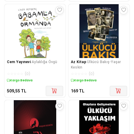
Cem Yayınevi
Aylaklığa Övgü
Az Kitap
Ülkücü Bakış-Yaşar
Keskin
☆
☆
☆
☆
☆
(
0
)
☆
☆
☆
☆
☆
(
0
)
Kargo Bedava
Kargo Bedava
509,55
TL
169
TL