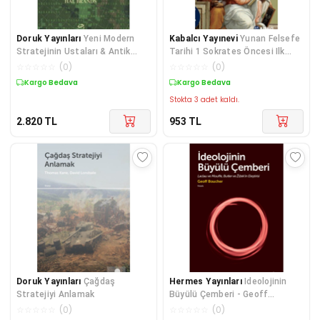
Doruk Yayınları
Yeni Modern
Kabalcı Yayınevi
Yunan Felsefe
Stratejinin Ustaları & Antik
Tarihi 1 Sokrates Öncesi Ilk
Çağdan Dijital Çağa
Filozoflar Ve Pythagorasçılar W.
☆
☆
☆
☆
☆
(
0
)
☆
☆
☆
☆
☆
(
0
)
K. C. Guthrie
Kargo Bedava
Kargo Bedava
Stokta 3 adet kaldı.
2.820
TL
953
TL
Doruk Yayınları
Çağdaş
Hermes Yayınları
Ideolojinin
Stratejiyi Anlamak
Büyülü Çemberi - Geoff
Boucher
☆
☆
☆
☆
☆
(
0
)
☆
☆
☆
☆
☆
(
0
)