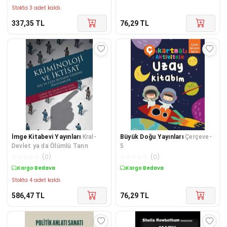
Stokta 3 adet kaldı.
337,35
TL
76,29
TL
İmge Kitabevi Yayınları
Kral-
Büyük Doğu Yayınları
Çerçeve-
Devlet ya da Ölümlü Tanrı
5
☆
☆
☆
☆
☆
(
0
)
☆
☆
☆
☆
☆
(
0
)
Kargo Bedava
Kargo Bedava
Stokta 4 adet kaldı.
586,47
TL
76,29
TL