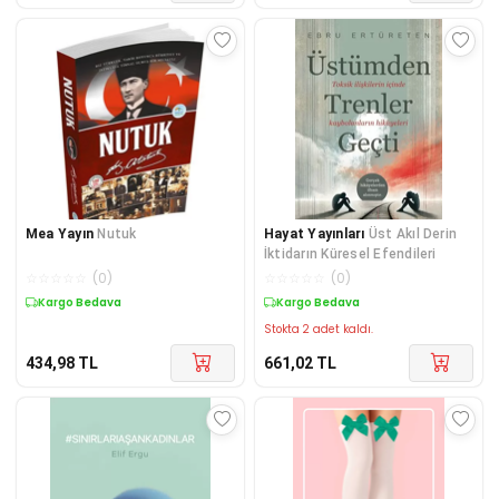
Mea Yayın
Nutuk
Hayat Yayınları
Üst Akıl Derin
İktidarın Küresel Efendileri
☆
☆
☆
☆
☆
(
0
)
☆
☆
☆
☆
☆
(
0
)
Kargo Bedava
Kargo Bedava
Stokta 2 adet kaldı.
434,98
TL
661,02
TL