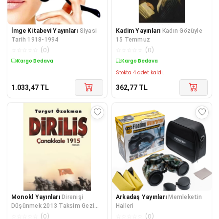
İmge Kitabevi Yayınları
Siyasi
Kadim Yayınları
Kadın Gözüyle
Tarih 1918-1994
15 Temmuz
☆
☆
☆
☆
☆
(
0
)
☆
☆
☆
☆
☆
(
0
)
Kargo Bedava
Kargo Bedava
Stokta 4 adet kaldı.
1.033,47
TL
362,77
TL
Monokl Yayınları
Direnişi
Arkadaş Yayınları
Memleketin
Düşünmek 2013 Taksim Gezi
Halleri
Olayları
☆
☆
☆
☆
☆
(
0
)
☆
☆
☆
☆
☆
(
0
)