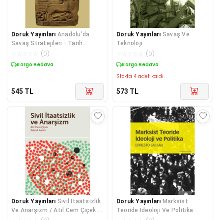
Doruk Yayınları
Anadolu'da
Doruk Yayınları
Savaş Ve
Savaş Stratejileri - Tarih
Teknoloji
Öncesi Çağlardan Lidya'nın
☆
☆
☆
☆
☆
(
0
)
☆
☆
☆
☆
☆
(
0
)
Yıkılışına
Kargo Bedava
Kargo Bedava
Stokta 4 adet kaldı.
545
TL
573
TL
Doruk Yayınları
Sivil Itaatsizlik
Doruk Yayınları
Marksist
Ve Anarşizm / Atıl Cem Çiçek /
Teoride Ideoloji Ve Politika
/ 9789755537078