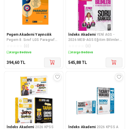
Pegem Akademi Yayıncılık
İndeks Akademi
YENİ AGS -
Pegem 8. Sınıf LGS Paragraf
2026 MEB-AGS Eğitim Bilimleri
Soru Bankası
ve Türk Milli Eğitim Sistemi
☆
☆
☆
☆
☆
(
0
)
☆
☆
☆
☆
☆
(
0
)
Soru Bankası Çö
Kargo Bedava
Kargo Bedava
394,60
TL
545,88
TL
İndeks Akademi
2026 KPSS
İndeks Akademi
2026 KPSS A