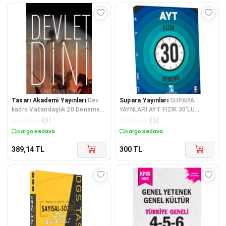
Tasarı Akademi Yayınları
Dev
Supara Yayınları
SUPARA
kadro Vatandaşlık 20 Deneme
YAYNLARI AYT FİZİK 30'LU
Sınavı
BRANŞ DENEME
☆
☆
☆
☆
☆
(
0
)
☆
☆
☆
☆
☆
(
0
)
Kargo Bedava
Kargo Bedava
389,14
TL
300
TL