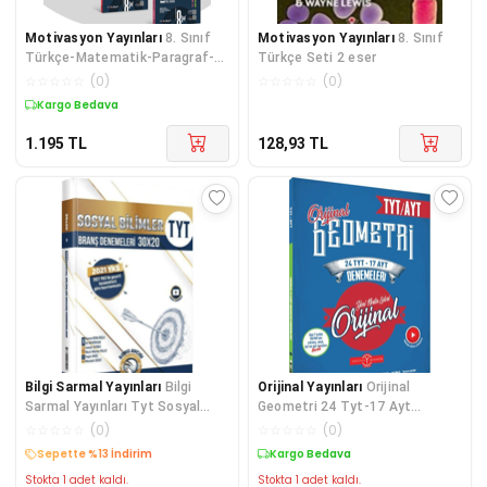
Motivasyon Yayınları
8. Sınıf
Motivasyon Yayınları
8. Sınıf
Türkçe-Matematik-Paragraf-
Türkçe Seti 2 eser
Fen Bilimleri- TC İnkilap Tari
☆
☆
☆
☆
☆
(
0
)
☆
☆
☆
☆
☆
(
0
)
Kargo Bedava
1.195
TL
128,93
TL
Bilgi Sarmal Yayınları
Bilgi
Orijinal Yayınları
Orijinal
Sarmal Yayınları Tyt Sosyal
Geometri 24 Tyt-17 Ayt
Bilimler 30 X 20 Branş
Deneme
☆
☆
☆
☆
☆
(
0
)
☆
☆
☆
☆
☆
(
0
)
Denemele
Sepette %13 İndirim
Sepette %9 İndirim
Stokta 1 adet kaldı.
Stokta 1 adet kaldı.