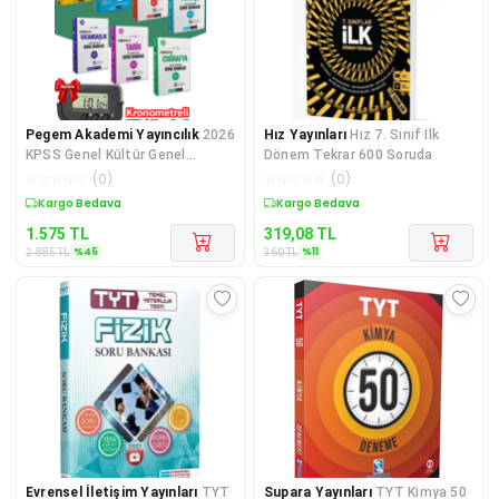
Pegem Akademi Yayıncılık
2026
Hız Yayınları
Hız 7. Sınıf Ilk
KPSS Genel Kültür Genel
Dönem Tekrar 600 Soruda
Yetenek Full Soru Bankası Seti
☆
☆
☆
☆
☆
(
0
)
☆
☆
☆
☆
☆
(
0
)
Hediy
Sepette %45 İndirim
Sepette %11 İndirim
1.575
TL
319,08
TL
%
45
%
11
2.885
TL
360
TL
Evrensel İletişim Yayınları
TYT
Supara Yayınları
TYT Kimya 50