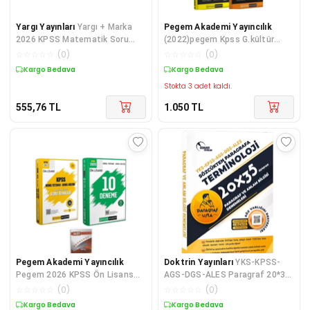
Yargı Yayınları
Yargı + Marka
Pegem Akademi Yayıncılık
2026 KPSS Matematik Soru
(2022)pegem Kpss G.kültür
Bankası 2 li Set - İlyas Güneş
G.yetenek Deneme Seti
☆
☆
☆
☆
☆
(
0
)
☆
☆
☆
☆
☆
(
0
)
Yargı + Marka Yayınları
Kargo Bedava
Kargo Bedava
Stokta 3 adet kaldı.
555,76
TL
1.050
TL
Pegem Akademi Yayıncılık
Doktrin Yayınları
YKS-KPSS-
Pegem 2026 KPSS Ön Lisans
AGS-DGS-ALES Paragraf 20*35
Soru Bankası + 10 Deneme 2 li
Deneme
☆
☆
☆
☆
☆
(
0
)
☆
☆
☆
☆
☆
(
0
)
Set AnlaKazan Paragraf
Kargo Bedava
Kargo Bedava