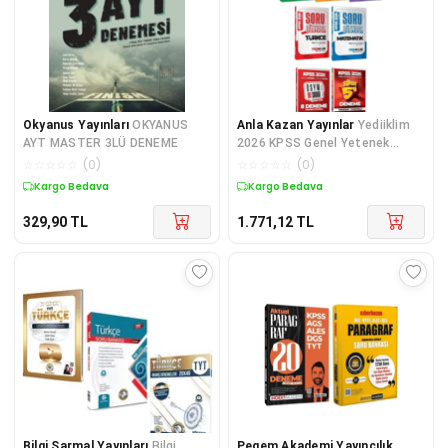
Okyanus Yayınları
OKYANUS
Anla Kazan Yayınlar
Yediiklim
AYT MASTER 3LÜ DENEME
2026 KPSS Genel Yetenek
Genel Kültür Soru Dünyası Soru
☆
☆
☆
☆
☆
(
0
)
☆
☆
☆
☆
☆
(
0
)
Bankası + 8+5 Deneme 7 li Set
Kargo Bedava
Kargo Bedava
329,90
TL
1.771,12
TL
Bilgi Sarmal Yayınları
Bilgi
Pegem Akademi Yayıncılık