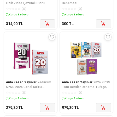
Fizik Video Çözümlü Soru
Denemesi
Bankası Evrensel İletişim
☆
☆
☆
☆
☆
(
0
)
☆
☆
☆
☆
☆
(
0
)
Yayınları
Kargo Bedava
Kargo Bedava
314,90
TL
300
TL
Anla Kazan Yayınlar
Yediiklim
Anla Kazan Yayınlar
2026 KPSS
KPSS 2026 Genel Kültür
Tüm Dersler Deneme Türkçe,
Vatandaşlık 20 Deneme & KPSS
Matematik, Tarih, Coğrafya,
☆
☆
☆
☆
☆
(
0
)
☆
☆
☆
☆
☆
(
0
)
Vatandaşlık 20 Deneme Deli
Vatandaşlık Karma Yayınlar
Kargo Bedava
Kargo Bedava
Defteri Yay
Süper De
279,20
TL
979,20
TL