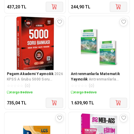
437,20
TL
244,90
TL
Pegem Akademi Yayıncılık
2026
Antrenmanlarla Matematik
KPSS A Grubu 5000 Soru
Yayıncılık
Antrenmanlarla
Bankası
Geometri 1-2 Set 2 Kitap
☆
☆
☆
☆
☆
(
0
)
☆
☆
☆
☆
☆
(
0
)
Antrenman Yayınları
Kargo Bedava
Kargo Bedava
735,04
TL
1.639,90
TL