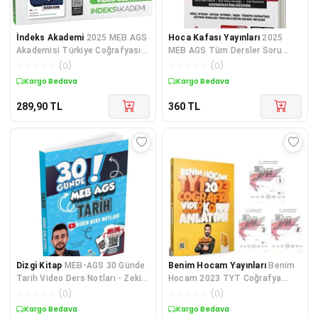
İndeks Akademi
2025 MEB AGS
Hoca Kafası Yayınları
2025
Akademisi Türkiye Coğrafyası
MEB AGS Tüm Dersler Soru
Video Ders Notları İnde
Bankası Hoca Kafası
☆
☆
☆
☆
☆
(
0
)
☆
☆
☆
☆
☆
(
0
)
Kargo Bedava
Kargo Bedava
289,90
TL
360
TL
Dizgi Kitap
MEB-AGS 30 Günde
Benim Hocam Yayınları
Benim
Tarih Video Ders Notları - Zeki
Hocam 2023 TYT Coğrafya
Tuğa Yayınları
Konu ve 2021 Model TYT 3 Lü
☆
☆
☆
☆
☆
(
0
)
☆
☆
☆
☆
☆
(
0
)
Deneme
Kargo Bedava
Kargo Bedava