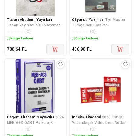
Tasarı Akademi Yayınları
Okyanus Yayınları
Tyt Master
Tasarı Yayınları YÖS Matematik
Türkçe Soru Bankası
Soru Bankası
☆
☆
☆
☆
☆
(
0
)
☆
☆
☆
☆
☆
(
0
)
Kargo Bedava
Kargo Bedava
780,64
TL
436,90
TL
Pegem Akademi Yayıncılık
2026
İndeks Akademi
2026 EKPSS
MEB AGS ÖABT Psikolojik
Vatandaşlık Video Ders Notları
Danışma ve Rehberlik Konu
+ Soru Bankası 2 li Set -
☆
☆
☆
☆
☆
(
0
)
☆
☆
☆
☆
☆
(
0
)
Anlatımlı
Şahnaz Eseroğlu İ
Kargo Bedava
Kargo Bedava