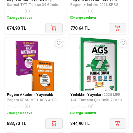
Sarmal TYT Türkçe 39 Günde
Pegem + İndeks 2026 KPSS
Video Ders Kitabı Soru Bankası
MEB-AGS ALES DGS Paragraf
☆
☆
☆
☆
☆
(
0
)
☆
☆
☆
☆
☆
(
0
)
v
Ezberbozan Soru Bankası + 20
Kargo Bedava
Kargo Bedava
Deneme 2 li Set - Be
874,90
TL
778,64
TL
Pegem Akademi Yayıncılık
Yediiklim Yayınları
2025 MEB
Pegem KPSS MEB-AGS ALES
AGS Tamamı Çözümlü 7 Fasikül
DGS Paragraf Çıkmış Sorular +
Fasikül Deneme Sınavı Yedii
☆
☆
☆
☆
☆
(
0
)
☆
☆
☆
☆
☆
(
0
)
Matematik Soru Bankası 2 li
Kargo Bedava
Kargo Bedava
Set Pegem Akademi
883,70
TL
344,90
TL