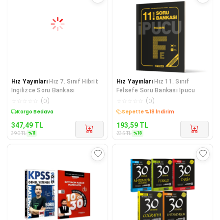
Hız Yayınları
Hız 7. Sınıf Hibrit
Hız Yayınları
Hız 11. Sınıf
İngilizce Soru Bankası
Felsefe Soru Bankası İpucu
☆
☆
☆
☆
☆
(
0
)
☆
☆
☆
☆
☆
(
0
)
Sepette %11 İndirim
Sepette %18 İndirim
347,49
TL
193,59
TL
%
11
%
18
390
TL
235
TL