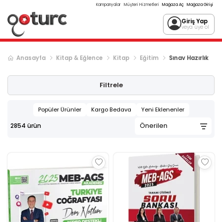
Kampanyalar
Müşteri Hizmetleri
Mağaza Aç
Mağaza Girişi
Giriş Yap
veya üye ol
Anasayfa
Kitap & Eğlence
Kitap
Eğitim
Sınav Hazırlık
Sonraki ürün sayfası, sayfa
2
Filtrele
Popüler Ürünler
Kargo Bedava
Yeni Eklenenler
2854
ürün