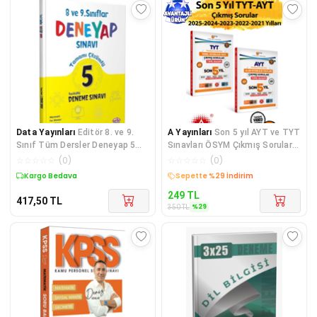
Data Yayınları
Editör 8. ve 9.
A Yayınları
Son 5 yıl AYT ve TYT
Sınıf Tüm Dersler Deneyap 5
Sınavları ÖSYM Çıkmış Sorular
Deneme Çözümlü Editör
Tıpkı Basım 20
☆
☆
☆
☆
☆
(
0
)
☆
☆
☆
☆
☆
(
0
)
Yayınları
Kargo Bedava
Sepette %29 İndirim
249
TL
417,50
TL
%
29
350
TL