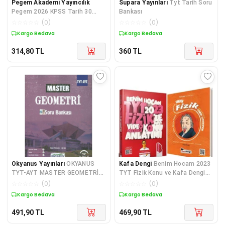
Pegem Akademi Yayıncılık
Supara Yayınları
Tyt Tarih Soru
Pegem 2026 KPSS Tarih 30
Bankası
Deneme Çözümlü Pegem
☆
☆
☆
☆
☆
(
0
)
☆
☆
☆
☆
☆
(
0
)
Akademi Yayınları
Kargo Bedava
Kargo Bedava
314,80
TL
360
TL
Okyanus Yayınları
OKYANUS
Kafa Dengi
Benim Hocam 2023
TYT-AYT MASTER GEOMETRİ
TYT Fizik Konu ve Kafa Dengi
SORU BANKASI
Soru Bankası Seti 2
☆
☆
☆
☆
☆
(
0
)
☆
☆
☆
☆
☆
(
0
)
Kargo Bedava
Kargo Bedava
491,90
TL
469,90
TL