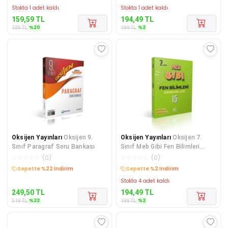
Stokta 1 adet kaldı.
Stokta 1 adet kaldı.
159,59
TL
194,49
TL
%
20
%
2
199
TL
199
TL
Oksijen Yayınları
Oksijen 9.
Oksijen Yayınları
Oksijen 7.
Sınıf Paragraf Soru Bankası
Sınıf Meb Gibi Fen Bilimleri
Branş Denemeleri
☆
☆
☆
☆
☆
(
0
)
☆
☆
☆
☆
☆
(
0
)
Sepette %22 İndirim
Sepette %2 İndirim
Stokta 4 adet kaldı.
249,50
TL
194,49
TL
%
22
%
2
319
TL
199
TL