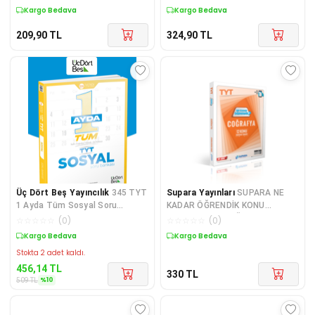
Kargo Bedava
Kargo Bedava
209,90
TL
324,90
TL
Üç Dört Beş Yayıncılık
345 TYT
Supara Yayınları
SUPARA NE
1 Ayda Tüm Sosyal Soru
KADAR ÖĞRENDİK KONU
Bankası Tarih-Coğrafya-
DENEME TYT COĞRAFYA
☆
☆
☆
☆
☆
(
0
)
☆
☆
☆
☆
☆
(
0
)
Felsele-Din
Sepette %10 İndirim
Kargo Bedava
Stokta 2 adet kaldı.
456,14
TL
330
TL
%
10
509
TL