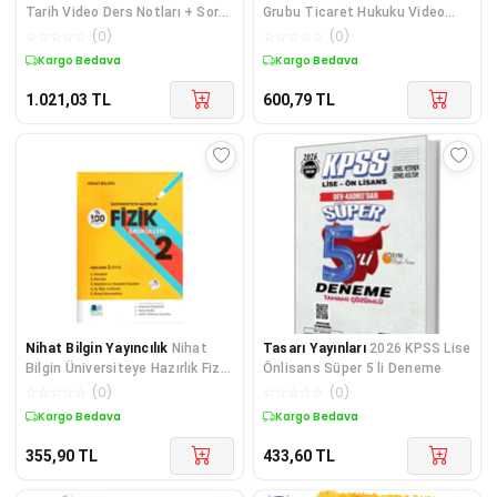
Tarih Video Ders Notları + Soru
Grubu Ticaret Hukuku Video
Bankası + Çıkmış Sorular 3 lü
Ders Notları + Soru Bankası 2 li
☆
☆
☆
☆
☆
(
0
)
☆
☆
☆
☆
☆
(
0
)
Set - Aydın Y
Set - Elif Ke
Kargo Bedava
Kargo Bedava
1.021,03
TL
600,79
TL
Nihat Bilgin Yayıncılık
Nihat
Tasarı Yayınları
2026 KPSS Lise
Bilgin Üniversiteye Hazırlık Fizik
Önlisans Süper 5 li Deneme
Fasikülleri-2
☆
☆
☆
☆
☆
(
0
)
☆
☆
☆
☆
☆
(
0
)
Kargo Bedava
Kargo Bedava
355,90
TL
433,60
TL