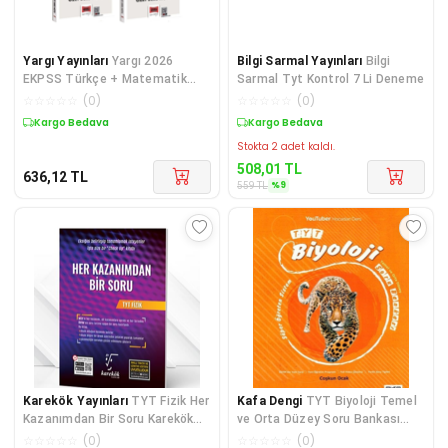
Yargı Yayınları
Yargı 2026
Bilgi Sarmal Yayınları
Bilgi
EKPSS Türkçe + Matematik
Sarmal Tyt Kontrol 7 Li Deneme
Hem Konu Hem Soru Özet Ders
☆
☆
☆
☆
☆
(
0
)
☆
☆
☆
☆
☆
(
0
)
Notu Tam Not Serisi 2 li Set
Kargo Bedava
Sepette %9 İndirim
Yargı Y
Stokta 2 adet kaldı.
508,01
TL
636,12
TL
%
9
559
TL
Karekök Yayınları
TYT Fizik Her
Kafa Dengi
TYT Biyoloji Temel
Kazanımdan Bir Soru Karekök
ve Orta Düzey Soru Bankası
Yayınları
Kafa Dengi Yayınlar
☆
☆
☆
☆
☆
(
0
)
☆
☆
☆
☆
☆
(
0
)