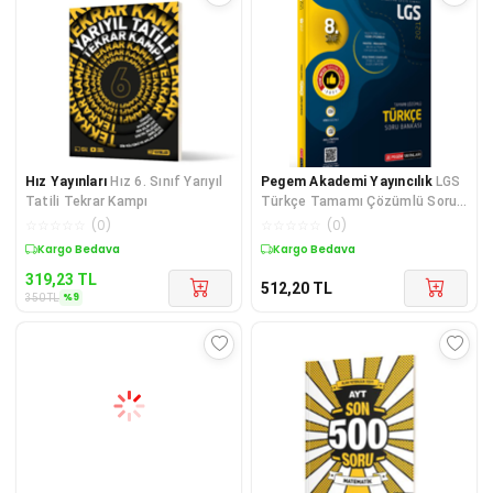
Hız Yayınları
Hız 6. Sınıf Yarıyıl
Pegem Akademi Yayıncılık
LGS
Tatili Tekrar Kampı
Türkçe Tamamı Çözümlü Soru
Bankası
☆
☆
☆
☆
☆
(
0
)
☆
☆
☆
☆
☆
(
0
)
Sepette %9 İndirim
Kargo Bedava
319,23
TL
512,20
TL
%
9
350
TL