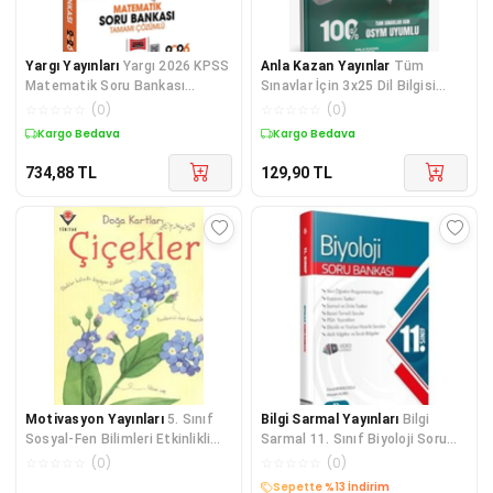
Yargı Yayınları
Yargı 2026 KPSS
Anla Kazan Yayınlar
Tüm
Matematik Soru Bankası
Sınavlar İçin 3x25 Dil Bilgisi
Çözümlü - Deniz Atalay
Deneme Anla Kazan Yayınları
☆
☆
☆
☆
☆
(
0
)
☆
☆
☆
☆
☆
(
0
)
Kargo Bedava
Kargo Bedava
734,88
TL
129,90
TL
Motivasyon Yayınları
5. Sınıf
Bilgi Sarmal Yayınları
Bilgi
Sosyal-Fen Bilimleri Etkinlikli
Sarmal 11. Sınıf Biyoloji Soru
Tematik Fasikül Soru Ban
Bankası
☆
☆
☆
☆
☆
(
0
)
☆
☆
☆
☆
☆
(
0
)
Sepette %13 İndirim