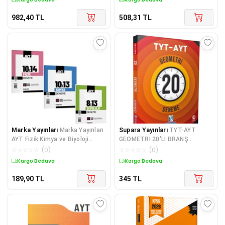
982,40
TL
508,31
TL
Marka Yayınları
Marka Yayınları
Supara Yayınları
TYT-AYT
AYT Fizik Kimya ve Biyoloji
GEOMETRİ 20'Lİ BRANŞ
Deneme Seti 3 Kitap
DENEME
☆
☆
☆
☆
☆
(
0
)
☆
☆
☆
☆
☆
(
0
)
Kargo Bedava
Kargo Bedava
189,90
TL
345
TL