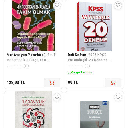
Motivasyon Yayınları
8. Sınıf
Deli Defteri
2026 KPSS
Matematik-Türkçe-Fen
Vatandaşlık 20 Deneme
Bilimleri-Din Kültürü-TC İnkilap
Çözümlü
☆
☆
☆
☆
☆
(
0
)
☆
☆
☆
☆
☆
(
0
)
So
Kargo Bedava
128,93
TL
99
TL