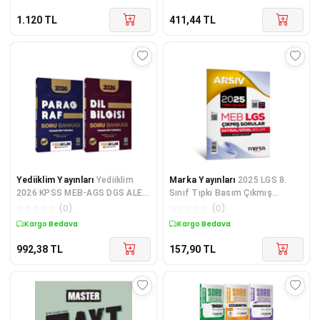
1.120
TL
411,44
TL
Yediiklim Yayınları
Yediiklim
Marka Yayınları
2025 LGS 8.
2026 KPSS MEB-AGS DGS ALES
Sınıf Tıpkı Basım Çıkmış
TYT AYT MSÜ Paragraf + Dil
Sorular | Video Çözümlü | Marka
☆
☆
☆
☆
☆
(
0
)
☆
☆
☆
☆
☆
(
0
)
Bilgisi Premium Soru Bankası 2
Yayınları
Kargo Bedava
Kargo Bedava
li Se
992,38
TL
157,90
TL