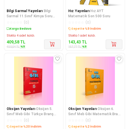
Bilgi Sarmal Yayınları
Bilgi
Hız Yayınları
Hız AYT
Sarmal 11.Sınıf Kimya Soru
Matematik Son 500 Soru
Bankası
☆
☆
☆
☆
☆
(
0
)
☆
☆
☆
☆
☆
(
0
)
Sepette %9 İndirim
Sepette %9 İndirim
Stokta 4 adet kaldı.
Stokta 1 adet kaldı.
409,58
TL
143,43
TL
%
9
%
9
450,54
TL
157,77
TL
Oksijen Yayınları
Oksijen 5.
Oksijen Yayınları
Oksijen 6.
Sınıf Meb Gibi Türkçe Branş
Sınıf Meb Gibi Matematik Branş
Denemeleri
Denemeleri
☆
☆
☆
☆
☆
(
0
)
☆
☆
☆
☆
☆
(
0
)
Sepette %20 İndirim
Sepette %2 İndirim