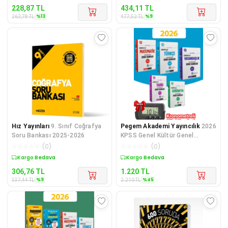
228,87
TL
434,11
TL
%
13
%
9
262,78
TL
477,52
TL
Hız Yayınları
9. Sınıf Coğrafya
Pegem Akademi Yayıncılık
2026
Soru Bankası 2025-2026
KPSS Genel Kültür Genel
Yetenek Soru Bankası Seti
☆
☆
☆
☆
☆
(
0
)
☆
☆
☆
☆
☆
(
0
)
Hediyeli!
Sepette %9 İndirim
Sepette %45 İndirim
306,76
TL
1.220
TL
%
9
%
45
337,44
TL
2.210
TL