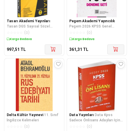
Tasarı Akademi Yayınları
Pegem Akademi Yayıncılık
Tasarı DGS Sayısal Sözel
Pegem 2026 KPSS Genel
Yetenek Konu Anlatımı Tek
Yetenek Genel Kültür Türkiye
☆
☆
☆
☆
☆
(
0
)
☆
☆
☆
☆
☆
(
0
)
Kitap
Geneli 3 Deneme (4-5-6) Pegem
Kargo Bedava
Kargo Bedava
Akademi Yayınları
997,51
TL
361,31
TL
Delta Kültür Yayınevi
11. Sınıf
Data Yayınları
Data Kpss
İngilizce Kelimeleri
Sadece Önlisans Adayları Için
Hedef
☆
☆
☆
☆
☆
(
0
)
☆
☆
☆
☆
☆
(
0
)