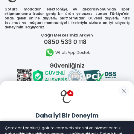
Goturc, modadan elektroniğe, ev dekorasyonundan spor
ekipmanlarına kadar geniş bir ürün yelpazesi sunan Türkiye'nin
önde gelen online alışveriş platformudur. Güvenli alışveriş, hızlı
teslimat ve müşteri memnuniyeti ilkeleriyle sizlere en iyi alışveriş
deneyimini sağlıyoruz.
Çağrı Merkezimizi Arayın
0850 533 0 118
WhatsApp Destek
Güvenliğiniz
Sosyal Medya
Daha İyi Bir Deneyim
Mobil Uygulamalarımız
Goturc mobil uygulamasıyla daha hızlı ve kolay alışveriş
Çerezler (cookie), goturc.com web sitesini ve hizmetlerimizi
yapın
daha etkin bir şekilde sunmamızı sağlamaktadır. Detaylı bilgi