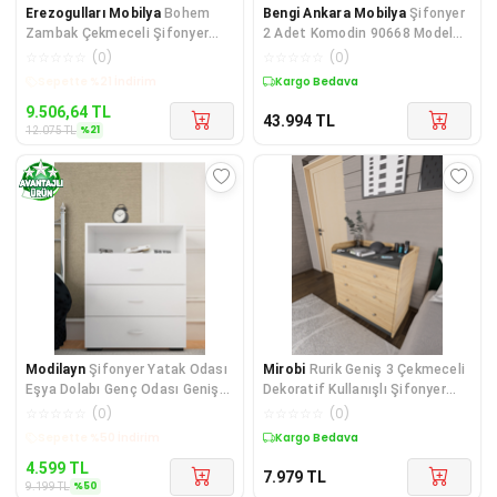
Erezogulları Mobilya
Bohem
Bengi Ankara Mobilya
Şifonyer
Zambak Çekmeceli Şifonyer
2 Adet Komodin 90668 Model
Aynasız 80x42x90
Aslan Ayak Kayın Parlak Beyaz
☆
☆
☆
☆
☆
(
0
)
☆
☆
☆
☆
☆
(
0
)
Kargo Bedava
Kargo Bedava
9.506,64
TL
43.994
TL
%
21
12.075
TL
Modilayn
Şifonyer Yatak Odası
Mirobi
Rurik Geniş 3 Çekmeceli
Eşya Dolabı Genç Odası Geniş
Dekoratif Kullanışlı Şifonyer
Şifonyeri Komod
Atlantik Çam - Antrasit
☆
☆
☆
☆
☆
(
0
)
☆
☆
☆
☆
☆
(
0
)
Kargo Bedava
Kargo Bedava
4.599
TL
7.979
TL
%
50
9.199
TL