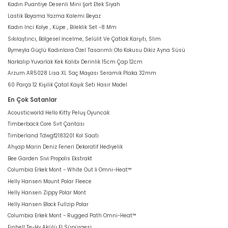
Kadın Puantiye Desenli Mini Şort Etek Siyah
Lastik Boyama Yazma Kalemi Beyaz
Kadın Inci Kolye , Küpe , Bileklik Set -8 Mm
Sıkılaştırıcı, Bölgesel İncelme, Selülit Ve Çatlak Karşıtı, Slim
Bymeyla Güçlü Kadınlara Özel Tasarımlı Oto Kokusu Dikiz Ayna Süsü
Narkalıp Yuvarlak Kek Kalıbı Derinlik 15cm Çap 12cm
Arzum AR5028 Lisa XL Saç Maşası Seramik Plaka 32mm
60 Parça 12 Kişilik Çatal Kaşık Seti Hasır Model
En Çok Satanlar
Acousticworld Hello Kitty Peluş Oyuncak
Timberback Core Sırt Çantası
Timberland Tdwgf2183201 Kol Saati
Ahşap Marin Deniz Feneri Dekoratif Hediyelik
Bee Garden Sivi Propolis Ekstrakt
Columbia Erkek Mont - White Out İi Omni-Heat™
Helly Hansen Mount Polar Fleece
Helly Hansen Zippy Polar Mont
Helly Hansen Block Fullzip Polar
Columbia Erkek Mont - Rugged Path Omni-Heat™
Einhell Te-Hv Akülü El Süpürgesi