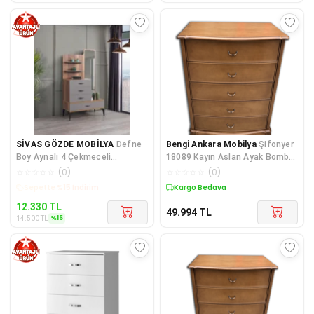
SİVAS GÖZDE MOBİLYA
Defne
Bengi Ankara Mobilya
Şifonyer
Boy Aynalı 4 Çekmeceli
18089 Kayın Aslan Ayak Bombe
Şifonyer 90*45*165cm
Çekmece Ceviz Natüre Esktme
☆
☆
☆
☆
☆
(
0
)
☆
☆
☆
☆
☆
(
0
)
Kargo Bedava
Kargo Bedava
12.330
TL
49.994
TL
%
15
14.500
TL