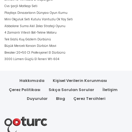
Cvs Şarjli Matkap Seti
Playtoys Dinazorların Dünyası Oyun Kumu
Mini Okçuluk Seti Kutulu Vantuzlu Ok Yay Seti
Abbalone Sumo Akil Zeka Strateji Oyunu
4 Zamanlı Vitesli Bot-Tekne Motoru
Tek Gözlü Kuş Gözlem Dürbünü
Büyük Mercek Korsan Dürbün Mavi
Breaker 20×50 Ct Profesyonel El Dürbünü
3000 Lümen Güçlü El Feneri Wt-604
Hakkımızda
Kişisel Verilerin Korunması
Çerez Politikası
Sıkça Sorulan Sorular
İletişim
Duyurular
Blog
Çerez Tercihleri