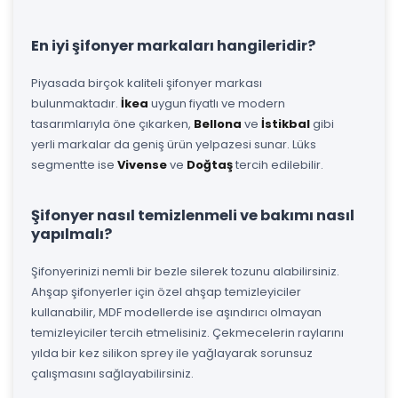
En iyi şifonyer markaları hangileridir?
Piyasada birçok kaliteli şifonyer markası
bulunmaktadır.
İkea
uygun fiyatlı ve modern
tasarımlarıyla öne çıkarken,
Bellona
ve
İstikbal
gibi
yerli markalar da geniş ürün yelpazesi sunar. Lüks
segmentte ise
Vivense
ve
Doğtaş
tercih edilebilir.
Şifonyer nasıl temizlenmeli ve bakımı nasıl
yapılmalı?
Şifonyerinizi nemli bir bezle silerek tozunu alabilirsiniz.
Ahşap şifonyerler için özel ahşap temizleyiciler
kullanabilir, MDF modellerde ise aşındırıcı olmayan
temizleyiciler tercih etmelisiniz. Çekmecelerin raylarını
yılda bir kez silikon sprey ile yağlayarak sorunsuz
çalışmasını sağlayabilirsiniz.