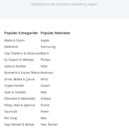
altyapımız ile huzurla alışveriş yapın.
Popüler Kategoriler
Popüler Markalar
Moda & Giyim
Apple
Elektronik
Samsung
Cep Telefonu & Aksesuar
Bosch
Ev, Yaşam & Mobilya
Philips
Sofra & Mutfak
Tefal
Kozmetik & Kişisel Bakım
Korkmaz
Anne, Bebek & Çocuk
Penti
Süpermarket
Süvari
Spor & Outdoor
Nike
Otomobil & Motosiklet
Adidas
Kitap, Hobi & Eğlence
Puma
Oyuncak
Nivea
Pet Shop
Mac
Yapı Market & Bahçe
Yves Rocher