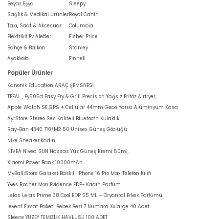
Beyaz Eşya
Sleepy
Sağlık & Medikal Ürünler
Royal Canin
Takı, Saat & Aksesuar
Columbia
Elektrikli Ev Aletleri
Fisher Price
Bahçe & Balkon
Stanley
Ayakkabı
Einhell
Popüler Ürünler
Kanonik Education ARAÇ ŞEMSİYESİ
TEFAL , Ey505d Easy Fry & Grill Precision Yağsız Fritöz Airfryer,
Apple Watch SE GPS + Cellular 44mm Gece Yarısı Alüminyum Kasa
AyrStore Stereo Ses Kaliteli Bluetooth Kulaklık
Ray-Ban 4340 710/M2 50 Unisex Güneş Gözlüğü
Nike Sneaker,Kadın
NIVEA Nivea SUN Hassas Yüz Güneş Kremi 50ml,
Xiaomi Power Bank 10000mAh
MyBalliStore Galaksi Baskılı iPhone 16 Pro Max Telefon Kılıfı
Yves Rocher Mon Evidence EDP- Kadın Parfüm
Lelas Lelas Prime 38 Cool EDP 55 ML – Oryantal Erkek Parfümü
levent Fırsat Paketi Bebek Bezi 7 Numara Xxlarge 40 Adet
Sleepy YÜZEY TEMİZLİK HAVLUSU 100 ADET