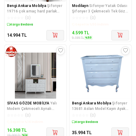
Bengi Ankara Mobilya
Şifonyer
Modilayn
Sifonyer Yatak Odası
19716 çok amaç hard parlak
Şifonyer 3 Çekmeceli Tek Gözlü
BEYAZ suntalem DERİN ÇEKMEE
Dolap Ofis Do
☆
☆
☆
☆
☆
(
0
)
☆
☆
☆
☆
☆
(
0
)
K
Kargo Bedava
Kargo Bedava
4.599
TL
14.994
TL
%
50
9.199
TL
SİVAS GÖZDE MOBİLYA
Yalı
Bengi Ankara Mobilya
Şifonyer
Modern Çekmeceli Aynalı
13681 Aslan Model Kayın Ayak
Şifonyer 110*45*165
Parlak Beyaz Natüre PORSELE
☆
☆
☆
☆
☆
(
0
)
☆
☆
☆
☆
☆
(
0
)
Kargo Bedava
Kargo Bedava
16.398
TL
35.994
TL
%
14
19.000
TL