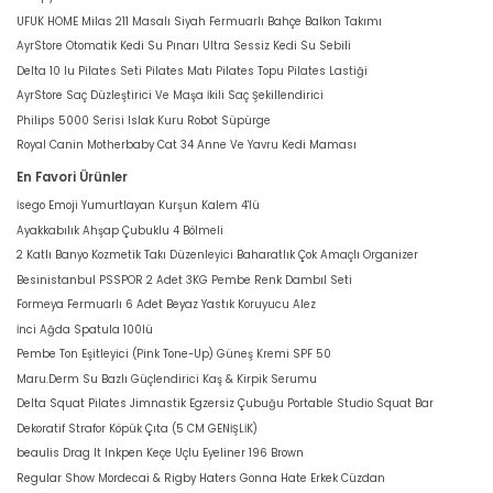
UFUK HOME Milas 211 Masalı Siyah Fermuarlı Bahçe Balkon Takımı
AyrStore Otomatik Kedi Su Pınarı Ultra Sessiz Kedi Su Sebili
Delta 10 lu Pilates Seti Pilates Matı Pilates Topu Pilates Lastiği
AyrStore Saç Düzleştirici Ve Maşa İkili Saç Şekillendirici
Philips 5000 Serisi Islak Kuru Robot Süpürge
Royal Canin Motherbaby Cat 34 Anne Ve Yavru Kedi Maması
En Favori Ürünler
İsego Emoji Yumurtlayan Kurşun Kalem 4'lü
Ayakkabılık Ahşap Çubuklu 4 Bölmeli
2 Katlı Banyo Kozmetik Takı Düzenleyici Baharatlık Çok Amaçlı Organizer
Besinistanbul PSSPOR 2 Adet 3KG Pembe Renk Dambıl Seti
Formeya Fermuarlı 6 Adet Beyaz Yastık Koruyucu Alez
İnci Ağda Spatula 100lü
Pembe Ton Eşitleyici (Pink Tone-Up) Güneş Kremi SPF 50
Maru.Derm Su Bazlı Güçlendirici Kaş & Kirpik Serumu
Delta Squat Pilates Jimnastik Egzersiz Çubuğu Portable Studio Squat Bar
Dekoratif Strafor Köpük Çıta (5 CM GENİŞLİK)
beaulis Drag It Inkpen Keçe Uçlu Eyeliner 196 Brown
Regular Show Mordecai & Rigby Haters Gonna Hate Erkek Cüzdan