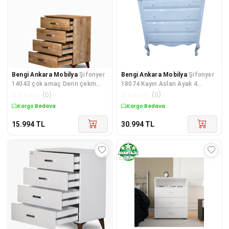
Bengi Ankara Mobilya
Şifonyer
Bengi Ankara Mobilya
Şifonyer
14043 çok amaç Derin çekm
18074 Kayın Aslan Ayak 4
hard SOMONE renk suntalem
Çekmece Parlak BEYAZ Natüre
☆
☆
☆
☆
☆
(
0
)
☆
☆
☆
☆
☆
(
0
)
Kut
POR
Kargo Bedava
Kargo Bedava
15.994
TL
30.994
TL