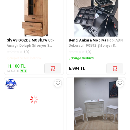
SİVAS GÖZDE MOBİLYA
Çok
Bengi Ankara Mobilya
Hobi ADN
Amaçlı Dolaplı Şifonyer 3
Dekoratif 90592 Şifonyer 8
Çekmeceli Kapaklı
Çekm Gizli Çem Modüllü Parla
☆
☆
☆
☆
☆
(
0
)
☆
☆
☆
☆
☆
(
0
)
60x44x127cm
Kargo Bedava
Kargo Bedava
11.100
TL
6.994
TL
%
18
13.500
TL