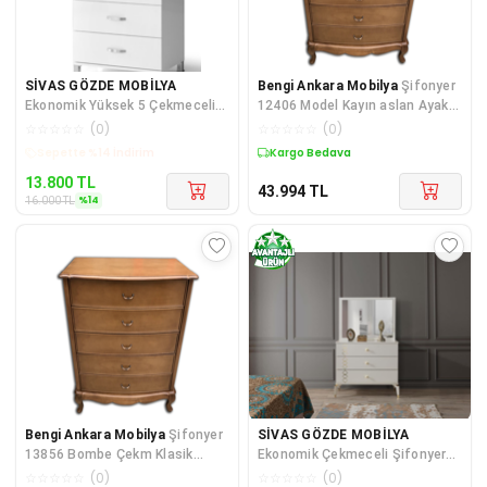
SİVAS GÖZDE MOBİLYA
Bengi Ankara Mobilya
Şifonyer
Ekonomik Yüksek 5 Çekmeceli
12406 Model Kayın aslan Ayak
Şifonyer 73x45x125cm
Bombe Çekm Parlak Ceviz Nat
☆
☆
☆
☆
☆
(
0
)
☆
☆
☆
☆
☆
(
0
)
Kargo Bedava
Kargo Bedava
13.800
TL
43.994
TL
%
14
16.000
TL
Bengi Ankara Mobilya
Şifonyer
SİVAS GÖZDE MOBİLYA
13856 Bombe Çekm Klasik
Ekonomik Çekmeceli Şifonyer
Model Kayın Ayk Parlak Ceviz
Makyaj Tuvalet Masası
☆
☆
☆
☆
☆
(
0
)
☆
☆
☆
☆
☆
(
0
)