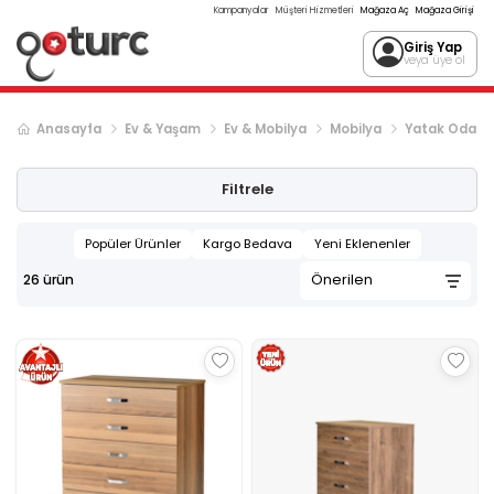
Kampanyalar
Müşteri Hizmetleri
Mağaza Aç
Mağaza Girişi
Giriş Yap
veya üye ol
Anasayfa
Ev & Yaşam
Ev & Mobilya
Mobilya
Yatak Odası
Filtrele
Popüler Ürünler
Kargo Bedava
Yeni Eklenenler
26
ürün