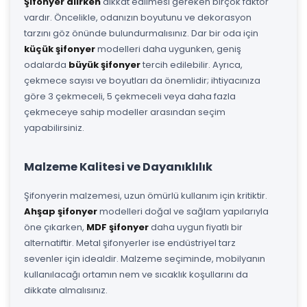
Şifonyer alırken
dikkat edilmesi gereken birçok faktör
vardır. Öncelikle, odanızın boyutunu ve dekorasyon
tarzını göz önünde bulundurmalısınız. Dar bir oda için
küçük şifonyer
modelleri daha uygunken, geniş
odalarda
büyük şifonyer
tercih edilebilir. Ayrıca,
çekmece sayısı ve boyutları da önemlidir; ihtiyacınıza
göre 3 çekmeceli, 5 çekmeceli veya daha fazla
çekmeceye sahip modeller arasından seçim
yapabilirsiniz.
Malzeme Kalitesi ve Dayanıklılık
Şifonyerin malzemesi, uzun ömürlü kullanım için kritiktir.
Ahşap şifonyer
modelleri doğal ve sağlam yapılarıyla
öne çıkarken,
MDF şifonyer
daha uygun fiyatlı bir
alternatiftir. Metal şifonyerler ise endüstriyel tarz
sevenler için idealdir. Malzeme seçiminde, mobilyanın
kullanılacağı ortamın nem ve sıcaklık koşullarını da
dikkate almalısınız.