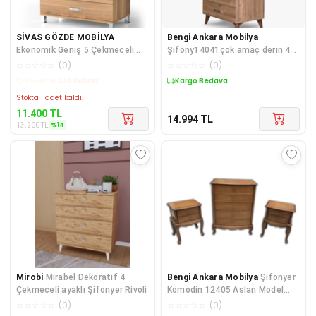
SİVAS GÖZDE MOBİLYA
Bengi Ankara Mobilya
Ekonomik Geniş 5 Çekmeceli
Şifony14041çok amaç derin 4
Şifonyer 85x45x95cm
çekmece CEVİZ Hard suntalem
☆
☆
☆
☆
☆
(
0
)
☆
☆
☆
☆
☆
(
0
)
Kutu sevk El Yapım
Kargo Bedava
Kargo Bedava
Stokta 1 adet kaldı.
11.400
TL
14.994
TL
%
14
13.200
TL
Mirobi
Mirabel Dekoratif 4
Bengi Ankara Mobilya
Şifonyer
Çekmeceli ayaklı Şifonyer Rivoli
Komodin 12405 Aslan Model
Kayın Ayak Bombe Çek Parlak
☆
☆
☆
☆
☆
(
0
)
☆
☆
☆
☆
☆
(
0
)
Ce