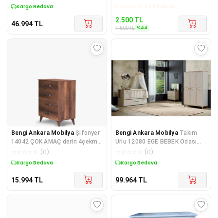
Nat
Kargo Bedava
Kargo Bedava
2.500
TL
46.994
TL
%
44
4.500
TL
Bengi Ankara Mobilya
Şifonyer
Bengi Ankara Mobilya
Takım
14042 ÇOK AMAÇ derin 4çekm
Urlu 12080 EGE BEBEK Odası
hard Koyu CEVİZ suntalem Kut
Büyük Sallamalı
☆
☆
☆
☆
☆
(
0
)
☆
☆
☆
☆
☆
(
0
)
BEŞİK,Gardrop,Şi
Kargo Bedava
Kargo Bedava
15.994
TL
99.964
TL