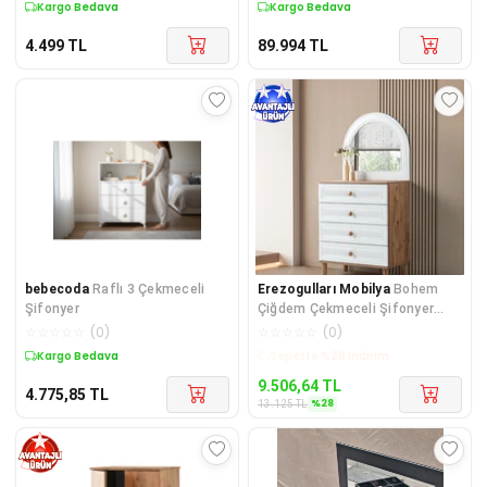
Kargo Bedava
Kargo Bedava
4.499
TL
89.994
TL
bebecoda
Raflı 3 Çekmeceli
Erezogulları Mobilya
Bohem
Şifonyer
Çiğdem Çekmeceli Şifonyer
Aynasız 80x42x90
☆
☆
☆
☆
☆
(
0
)
☆
☆
☆
☆
☆
(
0
)
Kargo Bedava
Kargo Bedava
9.506,64
TL
4.775,85
TL
%
28
13.125
TL