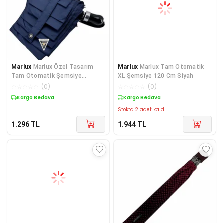
Marlux
Marlux Özel Tasarım
Marlux
Marlux Tam Otomatik
Tam Otomatik Şemsiye
XL Şemsiye 120 Cm Siyah
Lacivert
☆
☆
☆
☆
☆
(
0
)
☆
☆
☆
☆
☆
(
0
)
Kargo Bedava
Kargo Bedava
Stokta 2 adet kaldı.
1.296
TL
1.944
TL