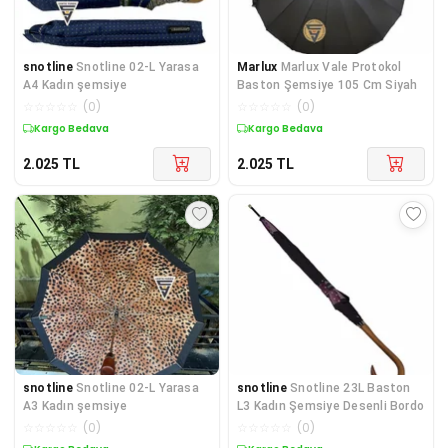
snotline
Snotline 02-L Yarasa
Marlux
Marlux Vale Protokol
A4 Kadın şemsiye
Baston Şemsiye 105 Cm Siyah
☆
☆
☆
☆
☆
(
0
)
☆
☆
☆
☆
☆
(
0
)
Kargo Bedava
Kargo Bedava
2.025
TL
2.025
TL
snotline
Snotline 02-L Yarasa
snotline
Snotline 23L Baston
A3 Kadın şemsiye
L3 Kadın Şemsiye Desenli Bordo
☆
☆
☆
☆
☆
(
0
)
☆
☆
☆
☆
☆
(
0
)