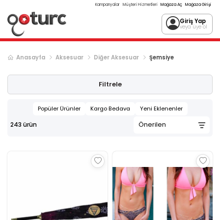
Kampanyalar
Müşteri Hizmetleri
Mağaza Aç
Mağaza Girişi
Giriş Yap
veya üye ol
Anasayfa
Aksesuar
Diğer Aksesuar
Şemsiye
Sonraki ürün sayfası, sayfa
2
Filtrele
Popüler Ürünler
Kargo Bedava
Yeni Eklenenler
243
ürün