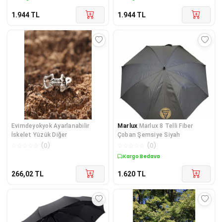
1.944
TL
1.944
TL
Evimdeyokyok Ayarlanabilir
Marlux
Marlux 8 Telli Fiber
İskelet Yüzük Diğer
Çoban Şemsiye Siyah
☆
☆
☆
☆
☆
(
0
)
☆
☆
☆
☆
☆
(
0
)
Kargo Bedava
266,02
TL
1.620
TL