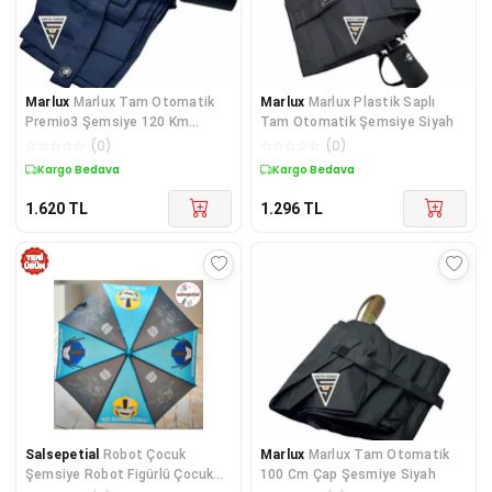
Marlux
Marlux Tam Otomatik
Marlux
Marlux Plastik Saplı
Premio3 Şemsiye 120 Km
Tam Otomatik Şemsiye Siyah
Lacivert
☆
☆
☆
☆
☆
(
0
)
☆
☆
☆
☆
☆
(
0
)
Kargo Bedava
Kargo Bedava
1.620
TL
1.296
TL
Salsepetial
Robot Çocuk
Marlux
Marlux Tam Otomatik
Şemsiye Robot Figürlü Çocuk
100 Cm Çap Şesmiye Siyah