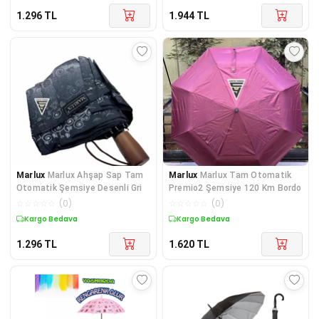
1.296
TL
1.944
TL
Marlux
Marlux Ahşap Sap Tam
Marlux
Marlux Tam Otomatik
Otomatik Şemsiye Desenli Gri
Premio2 Şemsiye 120 Km Bordo
☆
☆
☆
☆
☆
(
0
)
☆
☆
☆
☆
☆
(
0
)
Kargo Bedava
Kargo Bedava
1.296
TL
1.620
TL