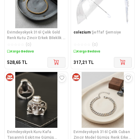
Evimdeyokyok 316l Çelik Gold
colezium
Şeffaf Şemsiye
Renk Kutu Zincir Erkek Bileklik -
Lisinya Diğer
☆
☆
☆
☆
☆
(
0
)
☆
☆
☆
☆
☆
(
0
)
Kargo Bedava
Kargo Bedava
528,65
TL
317,21
TL
Evimdeyokyok Kuru Kafa
Evimdeyokyok 316l Çelik Cuban
Tasarımlı Eskitme Gümüş
Zincir Model Gümüş Renk Erkek