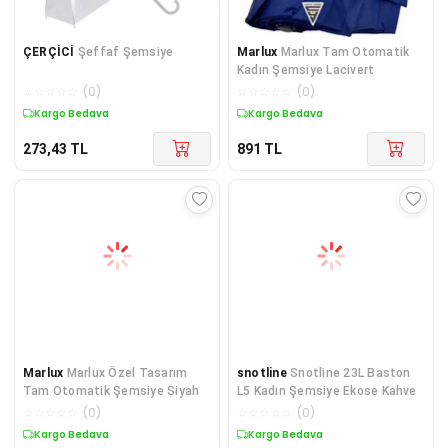
ÇERÇİCİ
Şeffaf Şemsiye
Marlux
Marlux Tam Otomatik
Kadın Şemsiye Lacivert
☆
☆
☆
☆
☆
(
0
)
☆
☆
☆
☆
☆
(
0
)
Kargo Bedava
Kargo Bedava
273,43
TL
891
TL
Marlux
Marlux Özel Tasarım
snotline
Snotline 23L Baston
Tam Otomatik Şemsiye Siyah
L5 Kadın Şemsiye Ekose Kahve
☆
☆
☆
☆
☆
(
0
)
☆
☆
☆
☆
☆
(
0
)
Kargo Bedava
Kargo Bedava