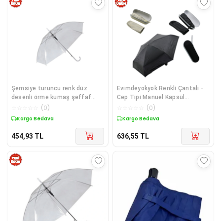
Şemsiye turuncu renk düz
Evimdeyokyok Renkli Çantalı -
desenli örme kumaş şeffaf
Cep Tipi Manuel Kapsül
beyaz detaylı - Aksesuar Tipi
Şemsiye - Sipariş Verirken Renk
☆
☆
☆
☆
☆
(
0
)
☆
☆
☆
☆
☆
(
0
)
Belirtiniz 5224 Diğer
Kargo Bedava
Kargo Bedava
454,93
TL
636,55
TL