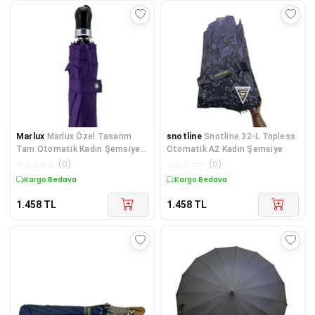
Marlux
Marlux Özel Tasarım
snotline
Snotline 32-L Topless
Tam Otomatik Kadın Şemsiye
Otomatik A2 Kadın Şemsiye
Mor
☆
☆
☆
☆
☆
(
0
)
☆
☆
☆
☆
☆
(
0
)
Kargo Bedava
Kargo Bedava
1.458
TL
1.458
TL