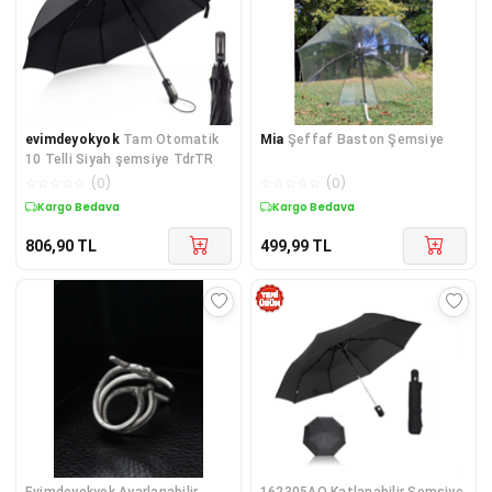
evimdeyokyok
Tam Otomatik
Mia
Şeffaf Baston Şemsiye
10 Telli Siyah şemsiye TdrTR
☆
☆
☆
☆
☆
(
0
)
☆
☆
☆
☆
☆
(
0
)
Kargo Bedava
Kargo Bedava
806,90
TL
499,99
TL
Evimdeyokyok Ayarlanabilir
162305AO Katlanabilir Şemsiye