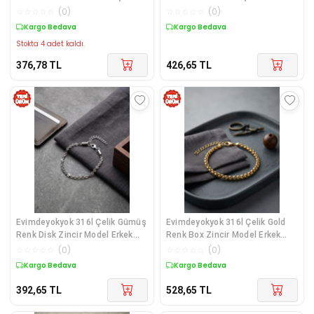
Renkli Ayarlamalı Model Erkek
Bileklik - Lisinya Diğer
☆
☆
☆
☆
☆
(
0
)
☆
☆
☆
☆
☆
(
0
)
Yüzük - Lisinya Diğer
Kargo Bedava
Kargo Bedava
Stokta 4 adet kaldı.
376,78
TL
426,65
TL
Evimdeyokyok 316l Çelik Gümüş
Evimdeyokyok 316l Çelik Gold
Renk Disk Zincir Model Erkek
Renk Box Zincir Model Erkek
Bileklik - Lisinya Diğer
Bileklik - Lisinya Diğer
☆
☆
☆
☆
☆
(
0
)
☆
☆
☆
☆
☆
(
0
)
Kargo Bedava
Kargo Bedava
392,65
TL
528,65
TL