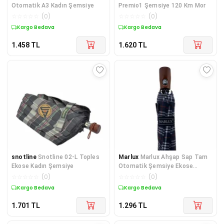
Otomatik A3 Kadın Şemsiye
Premio1 Şemsiye 120 Km Mor
☆
☆
☆
☆
☆
(
0
)
☆
☆
☆
☆
☆
(
0
)
Kargo Bedava
Kargo Bedava
1.458
TL
1.620
TL
snotline
Snotline 02-L Toples
Marlux
Marlux Ahşap Sap Tam
Ekose Kadın Şemsiye
Otomatik Şemsiye Ekose
Lacivert
☆
☆
☆
☆
☆
(
0
)
☆
☆
☆
☆
☆
(
0
)
Kargo Bedava
Kargo Bedava
1.701
TL
1.296
TL