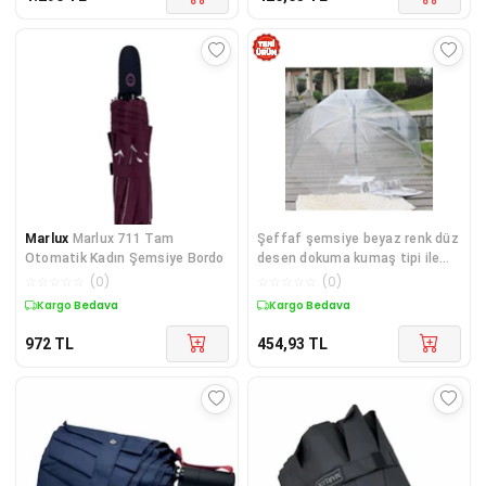
Marlux
Marlux 711 Tam
Şeffaf şemsiye beyaz renk düz
Otomatik Kadın Şemsiye Bordo
desen dokuma kumaş tipi ile
yağmura uygun - Aksesuar
☆
☆
☆
☆
☆
(
0
)
☆
☆
☆
☆
☆
(
0
)
Kargo Bedava
Kargo Bedava
972
TL
454,93
TL