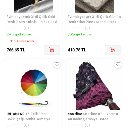
Evimdeyokyok 316l Çelik Gold
Evimdeyokyok 316l Çelik Gümüş
Renk 7 Mm Kalınlık Erkek Bileklik
Renk Yılan Zincir Model Erkek
- Lisinya Diğer
Bileklik - Lisinya Diğer
☆
☆
☆
☆
☆
(
0
)
☆
☆
☆
☆
☆
(
0
)
Kargo Bedava
Kargo Bedava
Stokta 4 adet kaldı.
766,65
TL
410,78
TL
İRHANLAR
16 Telli Fiber
snotline
Snotline 02-L Yarasa
Gökkuşağı Renkli Şemsiye
A8 Kadın Şemsiye Bordo
Baston Görünümlü Cadde
☆
☆
☆
☆
☆
(
0
)
☆
☆
☆
☆
☆
(
0
)