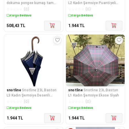
dokuma pongee kumaş tam
L2 Kadın Şemsiye Puantiyeli
otomatik açılır kapanır -
Kırmızı
☆
☆
☆
☆
☆
(
0
)
☆
☆
☆
☆
☆
(
0
)
Aksesuar
Kargo Bedava
Kargo Bedava
508,43
TL
1.944
TL
snotline
Snotline 23L Baston
snotline
Snotline 23L Baston
L3 Kadın Şemsiye Desenli
L1 Kadın Şemsiye Ekose Siyah
Lacivert
☆
☆
☆
☆
☆
(
0
)
☆
☆
☆
☆
☆
(
0
)
Kargo Bedava
Kargo Bedava
1.944
TL
1.944
TL