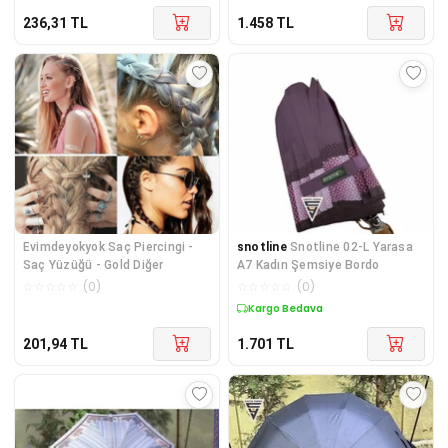
236,31
TL
1.458
TL
Evimdeyokyok Saç Piercingi -
snotline
Snotline 02-L Yarasa
Saç Yüzüğü - Gold Diğer
A7 Kadın Şemsiye Bordo
☆
☆
☆
☆
☆
(
0
)
☆
☆
☆
☆
☆
(
0
)
Kargo Bedava
201,94
TL
1.701
TL