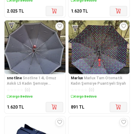
Kargo Bedava
Kargo Bedava
2.025
TL
1.620
TL
snotline
Snotline 14L Omuz
Marlux
Marlux Tam Otomatik
Askılı L5 Kadın Şemsiye
Kadın Şemsiye Puantiyeli Siyah
Puantiyeli Siyah
☆
☆
☆
☆
☆
(
0
)
☆
☆
☆
☆
☆
(
0
)
Kargo Bedava
Kargo Bedava
1.620
TL
891
TL