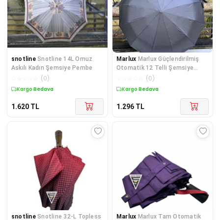
snotline
Snotline 14L Omuz
Marlux
Marlux Güçlendirilmiş
Askılı Kadın Şemsiye Pembe
Otomatik 12 Telli Şemsiye
Siyah
☆
☆
☆
☆
☆
(
0
)
☆
☆
☆
☆
☆
(
0
)
Kargo Bedava
Kargo Bedava
1.620
TL
1.296
TL
snotline
Snotline 32-L Topless
Marlux
Marlux Tam Otomatik