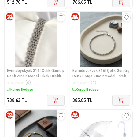
512,78
TL
766,65
TL
Evimdeyokyok 316l Çelik Gümüş
Evimdeyokyok 316l Çelik Gümüş
Renk Zincir Model Erkek Bileklik
Renk Spiga Zincir Model Erkek
- Lisinya Diğer
Bileklik - Lisinya Diğer
☆
☆
☆
☆
☆
(
0
)
☆
☆
☆
☆
☆
(
0
)
Kargo Bedava
Kargo Bedava
738,63
TL
385,85
TL