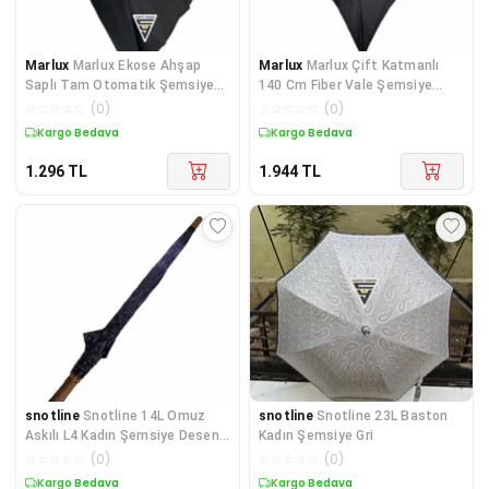
Marlux
Marlux Ekose Ahşap
Marlux
Marlux Çift Katmanlı
Saplı Tam Otomatik Şemsiye
140 Cm Fiber Vale Şemsiye
Siyah
Siyah
☆
☆
☆
☆
☆
(
0
)
☆
☆
☆
☆
☆
(
0
)
Kargo Bedava
Kargo Bedava
1.296
TL
1.944
TL
snotline
Snotline 14L Omuz
snotline
Snotline 23L Baston
Askılı L4 Kadın Şemsiye Desenli
Kadın Şemsiye Gri
Mor
☆
☆
☆
☆
☆
(
0
)
☆
☆
☆
☆
☆
(
0
)
Kargo Bedava
Kargo Bedava