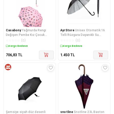
Casabony
Yağmurda Rengi
AyrStore
Unisex Otomatik 16
Değişen Pembe Kız Çocuk
Telli Rüzgara Dayanıklı Su
Şemsiye
Geçirmez Baston Şemsiye
☆
☆
☆
☆
☆
(
0
)
☆
☆
☆
☆
☆
(
0
)
AL4664
Kargo Bedava
Kargo Bedava
706,83
TL
1.450
TL
Şemsiye siyah düz desenli
snotline
Snotline 23L Baston