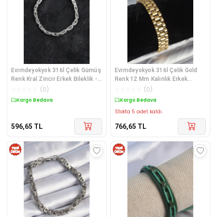
Evimdeyokyok 316l Çelik Gümüş
Evimdeyokyok 316l Çelik Gold
Renk Kral Zincir Erkek Bileklik -
Renk 12 Mm Kalınlık Erkek
Lisinya Diğer
Bileklik - Lisinya Diğer
☆
☆
☆
☆
☆
(
0
)
☆
☆
☆
☆
☆
(
0
)
Kargo Bedava
Kargo Bedava
Stokta 5 adet kaldı.
596,65
TL
766,65
TL