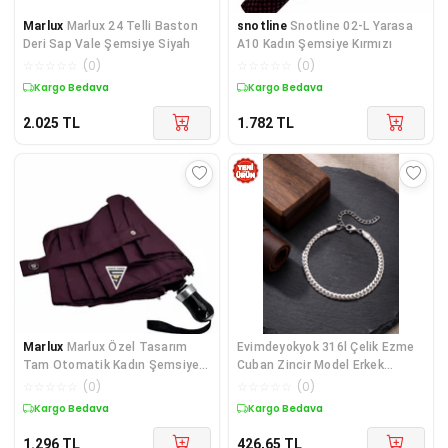
Marlux
Marlux 24 Telli Baston
snotline
Snotline 02-L Yarasa
Deri Sap Vale Şemsiye Siyah
A10 Kadın Şemsiye Kırmızı
☆
☆
☆
☆
☆
(
0
)
☆
☆
☆
☆
☆
(
0
)
Kargo Bedava
Kargo Bedava
2.025
TL
1.782
TL
Marlux
Marlux Özel Tasarım
Evimdeyokyok 316l Çelik Ezme
Tam Otomatik Kadın Şemsiye
Cuban Zincir Model Erkek
Bordo
Bileklik - Lisinya Diğer
☆
☆
☆
☆
☆
(
0
)
☆
☆
☆
☆
☆
(
0
)
Kargo Bedava
Kargo Bedava
1.296
TL
426,65
TL