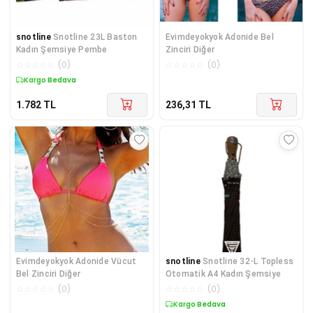
snotline
Snotline 23L Baston
Evimdeyokyok Adonide Bel
Kadın Şemsiye Pembe
Zinciri Diğer
☆
☆
☆
☆
☆
(
0
)
☆
☆
☆
☆
☆
(
0
)
Kargo Bedava
1.782
TL
236,31
TL
Evimdeyokyok Adonide Vücut
snotline
Snotline 32-L Topless
Bel Zinciri Diğer
Otomatik A4 Kadın Şemsiye
☆
☆
☆
☆
☆
(
0
)
☆
☆
☆
☆
☆
(
0
)
Kargo Bedava