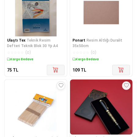
Ulaştı Tex
Teknik Resim
Ponart
Resim Altlığı Duralit
Defteri Teknik Blok 30 Yp A4
35x50cm
☆
☆
☆
☆
☆
(
0
)
☆
☆
☆
☆
☆
(
0
)
Kargo Bedava
Kargo Bedava
75
TL
109
TL