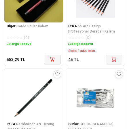
Diger
Bordo Roller Kalem
LYRA
6b Art Design
Profesyonel Dereceli Kalem
☆
☆
☆
☆
☆
(
0
)
☆
☆
☆
☆
☆
(
0
)
Kargo Bedava
Kargo Bedava
Stokta 1 adet kaldı.
583,29
TL
45
TL
LYRA
Rembrandt Art Desıng
Südor
SÜDOR SERAMİK KİL