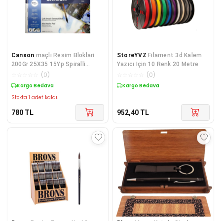
Canson
maçli Resim Bloklari
StoreYVZ
Filament 3d Kalem
200Gr 25X35 15Yp Spiralli
Yazıcı Için 10 Renk 20 Metre
Resim Defteri
☆
☆
☆
☆
☆
(
0
)
☆
☆
☆
☆
☆
(
0
)
Kargo Bedava
Kargo Bedava
Stokta 1 adet kaldı.
780
TL
952,40
TL