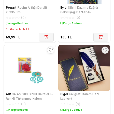
Ponart
Resim Altlığı Duralit
Eylül
Sihirli Kazıma Kağıdı
25x35 Cm
Gökkuşağı Defter A6
Boyutunda
☆
☆
☆
☆
☆
(
0
)
☆
☆
☆
☆
☆
(
0
)
Kargo Bedava
Kargo Bedava
Stokta 1 adet kaldı.
69,99
TL
135
TL
Ark
3A Ark 983 Sihirli Daireler+5
Diger
Kaligrafi Kalem Seti
Renkli Tükenmez Kalem
Lacivert
☆
☆
☆
☆
☆
(
0
)
☆
☆
☆
☆
☆
(
0
)
Kargo Bedava
Kargo Bedava