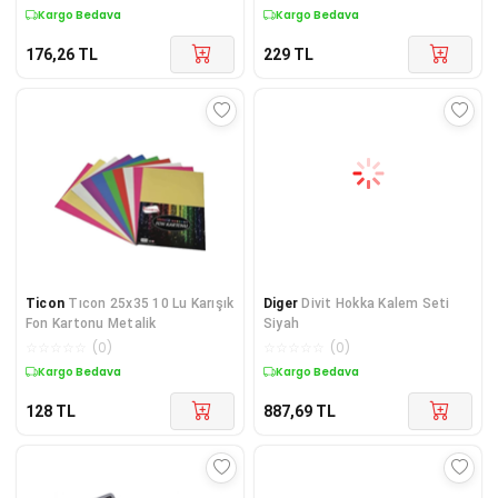
Kargo Bedava
Kargo Bedava
176,26
TL
229
TL
Ticon
Tıcon 25x35 10 Lu Karışık
Diger
Divit Hokka Kalem Seti
Fon Kartonu Metalik
Siyah
☆
☆
☆
☆
☆
(
0
)
☆
☆
☆
☆
☆
(
0
)
Kargo Bedava
Kargo Bedava
128
TL
887,69
TL