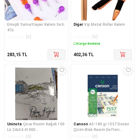
Emojili Yumurtlayan Kalem Seti
Diger
Vip Metal Roller Kalem
4'lü
☆
☆
☆
☆
☆
(
0
)
☆
☆
☆
☆
☆
(
0
)
Kargo Bedava
283,15
TL
402,36
TL
Uninote
Çınar Resim Kağıdı 100
Canson
A5-180 gr 1557 Desen
Lü 24x34 41000
Çizim Blok Resim Defteri
(8695894410008)
Spiralli 20 Yp.
☆
☆
☆
☆
☆
(
0
)
☆
☆
☆
☆
☆
(
0
)