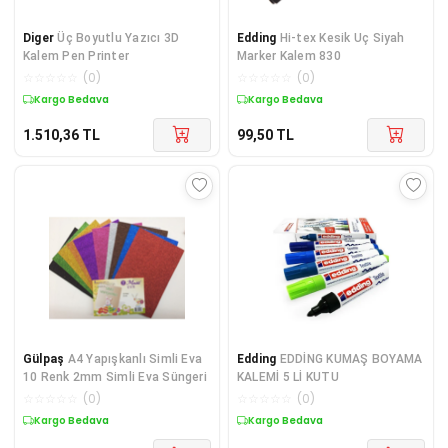
Diger
Üç Boyutlu Yazıcı 3D
Edding
Hi-tex Kesik Uç Siyah
Kalem Pen Printer
Marker Kalem 830
☆
☆
☆
☆
☆
(
0
)
☆
☆
☆
☆
☆
(
0
)
Kargo Bedava
Kargo Bedava
1.510,36
TL
99,50
TL
Gülpaş
A4 Yapışkanlı Simli Eva
Edding
EDDİNG KUMAŞ BOYAMA
10 Renk 2mm Simli Eva Süngeri
KALEMİ 5 Lİ KUTU
☆
☆
☆
☆
☆
(
0
)
☆
☆
☆
☆
☆
(
0
)
Kargo Bedava
Kargo Bedava