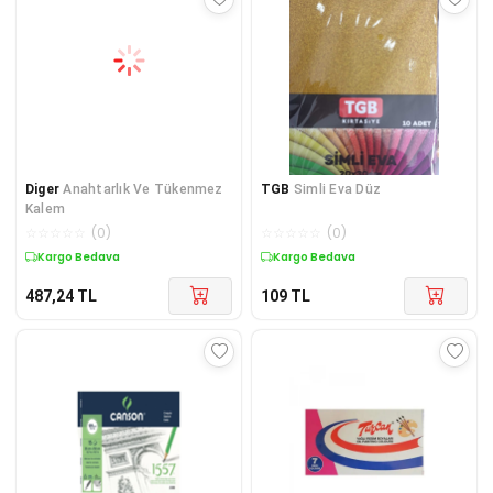
Diger
Anahtarlık Ve Tükenmez
TGB
Simli Eva Düz
Kalem
☆
☆
☆
☆
☆
(
0
)
☆
☆
☆
☆
☆
(
0
)
Kargo Bedava
Kargo Bedava
487,24
TL
109
TL