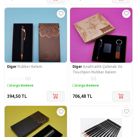
Diger
Rubber Kalem
Diger
Anahtarlık Çakmak Ve
Touchpen Rubber Kalem
☆
☆
☆
☆
☆
(
0
)
☆
☆
☆
☆
☆
(
0
)
Kargo Bedava
Kargo Bedava
394,50
TL
706,48
TL