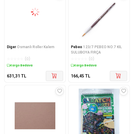
Diger
Osmanlı Roller Kalem
Pebeo
123/7 PEBEO NO:7 KIL
SULUBOYA FIRÇA
☆
☆
☆
☆
☆
(
0
)
☆
☆
☆
☆
☆
(
0
)
Kargo Bedava
Kargo Bedava
631,31
TL
166,45
TL