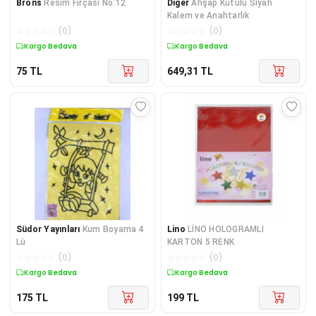
Brons
Resim Fırçası No:12
Diger
Ahşap Kutulu Siyah
Kalem ve Anahtarlık
☆
☆
☆
☆
☆
(
0
)
☆
☆
☆
☆
☆
(
0
)
Kargo Bedava
Kargo Bedava
75
TL
649,31
TL
Südor Yayınları
Kum Boyama 4
Lino
LİNO HOLOGRAMLI
Lü
KARTON 5 RENK
☆
☆
☆
☆
☆
(
0
)
☆
☆
☆
☆
☆
(
0
)
Kargo Bedava
Kargo Bedava
175
TL
199
TL