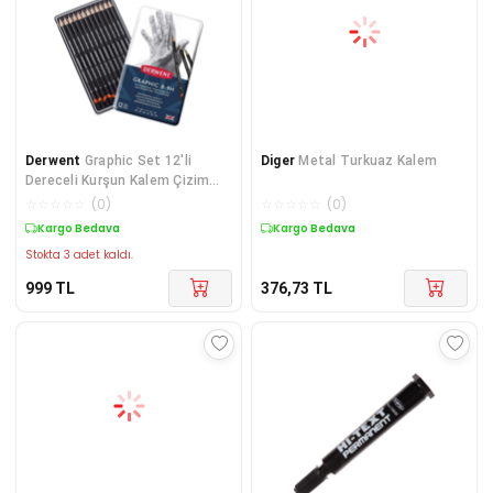
Derwent
Graphic Set 12'li
Diger
Metal Turkuaz Kalem
Dereceli Kurşun Kalem Çizim
Seti - Hard / 34213
☆
☆
☆
☆
☆
(
0
)
☆
☆
☆
☆
☆
(
0
)
Kargo Bedava
Kargo Bedava
Stokta 3 adet kaldı.
999
TL
376,73
TL