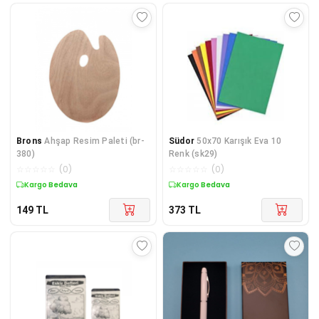
Brons
Ahşap Resim Paleti (br-
Südor
50x70 Karışık Eva 10
380)
Renk (sk29)
☆
☆
☆
☆
☆
(
0
)
☆
☆
☆
☆
☆
(
0
)
Kargo Bedava
Kargo Bedava
149
TL
373
TL