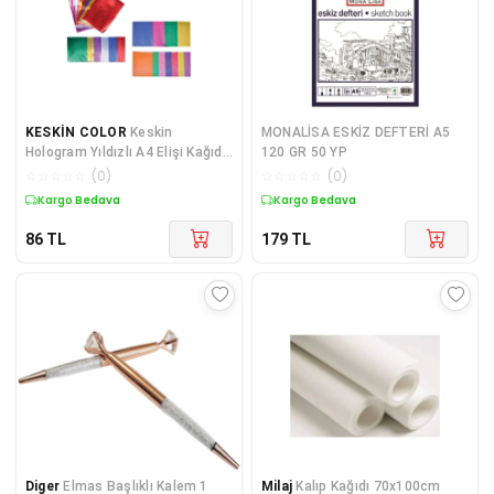
KESKİN COLOR
Keskin
MONALİSA ESKİZ DEFTERİ A5
Hologram Yıldızlı A4 Elişi Kağıdı
120 GR 50 YP
10 Lu Paket (180016)
☆
☆
☆
☆
☆
(
0
)
☆
☆
☆
☆
☆
(
0
)
Kargo Bedava
Kargo Bedava
86
TL
179
TL
Diger
Elmas Başlıklı Kalem 1
Milaj
Kalıp Kağıdı 70x100cm