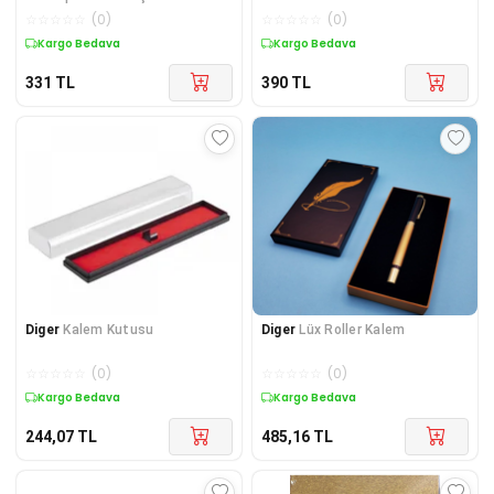
☆
☆
☆
☆
☆
(
0
)
☆
☆
☆
☆
☆
(
0
)
Kargo Bedava
Kargo Bedava
331
TL
390
TL
Diger
Kalem Kutusu
Diger
Lüx Roller Kalem
☆
☆
☆
☆
☆
(
0
)
☆
☆
☆
☆
☆
(
0
)
Kargo Bedava
Kargo Bedava
244,07
TL
485,16
TL