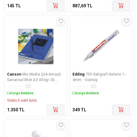
145
TL
887,69
TL
Canson
Mix Media Çok Amaçlı
Edding
755 Kaligrafi Kalemi 1-
Sanatsal Blok A3 300gr 30
4mm - Gümüş
Yaprak
☆
☆
☆
☆
☆
(
0
)
☆
☆
☆
☆
☆
(
0
)
Kargo Bedava
Kargo Bedava
Stokta 5 adet kaldı.
1.350
TL
349
TL