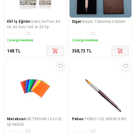
Elif İş Eğitim
Eskiz Defteri A4
Diger
Beyaz Tükenmez Kalem
Ve A5 Seti 160 Gr 30 Yp
☆
☆
☆
☆
☆
(
0
)
☆
☆
☆
☆
☆
(
0
)
Kargo Bedava
Kargo Bedava
148
TL
358,73
TL
Meteksan
METEKSAN 10 LU EL
Pebeo
PEBEO 123 SERİSİ 6 NO
İŞİ KAĞIDI
☆
☆
☆
☆
☆
(
0
)
☆
☆
☆
☆
☆
(
0
)