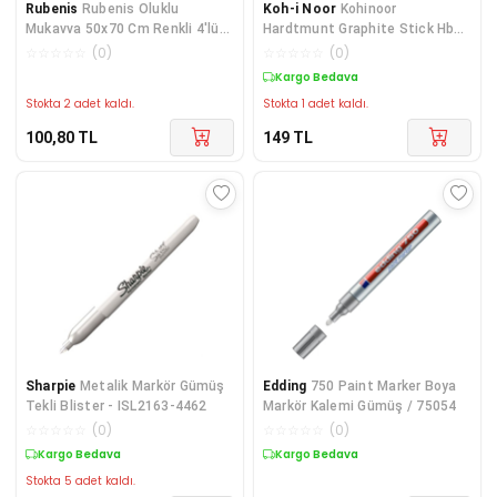
Rubenis
Rubenis Oluklu
Koh-i Noor
Kohinoor
Mukavva 50x70 Cm Renkli 4'lü
Hardtmunt Graphite Stick Hb
Fosforlu Karışık Renk
Grafit Çubuk / 8971
☆
☆
☆
☆
☆
(
0
)
☆
☆
☆
☆
☆
(
0
)
Kargo Bedava
Stokta 2 adet kaldı.
Stokta 1 adet kaldı.
100,80
TL
149
TL
Sharpie
Metalik Markör Gümüş
Edding
750 Paint Marker Boya
Tekli Blister - ISL2163-4462
Markör Kalemi Gümüş / 75054
☆
☆
☆
☆
☆
(
0
)
☆
☆
☆
☆
☆
(
0
)
Kargo Bedava
Kargo Bedava
Stokta 5 adet kaldı.