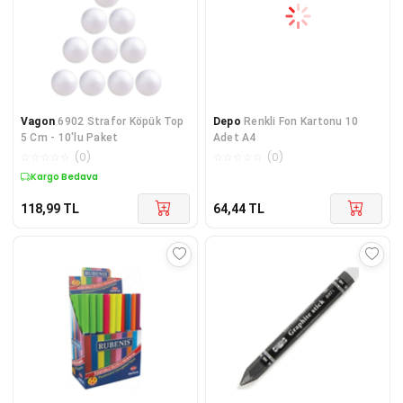
Vagon
6902 Strafor Köpük Top
Depo
Renkli Fon Kartonu 10
5 Cm - 10'lu Paket
Adet A4
☆
☆
☆
☆
☆
(
0
)
☆
☆
☆
☆
☆
(
0
)
Kargo Bedava
118,99
TL
64,44
TL