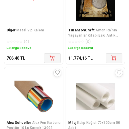
Diger
Metal Vip Kalem
TuransoyCraft
Amon Ra'nın
Yaşayanlar Kitabı Eski Antik
Mısır (SERT PLASTİKTİR -
☆
☆
☆
☆
☆
(
0
)
☆
☆
☆
☆
☆
(
0
)
24x27CM)
Kargo Bedava
Kargo Bedava
706,48
TL
11.774,16
TL
Alex Schoeller
Alex Fon Kartonu
Milaj
Kalıp Kağıdı 70x100cm 50
Postüp 10 Lu Karışık 13002
Adet