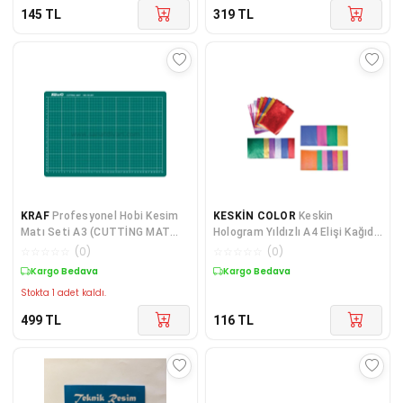
145
TL
319
TL
KRAF
Profesyonel Hobi Kesim
KESKİN COLOR
Keskin
Matı Seti A3 (CUTTİNG MAT
Hologram Yıldızlı A4 Elişi Kağıdı
SETİ) H.s
10 Lu Paket (180016)
☆
☆
☆
☆
☆
(
0
)
☆
☆
☆
☆
☆
(
0
)
Kargo Bedava
Kargo Bedava
Stokta 1 adet kaldı.
499
TL
116
TL