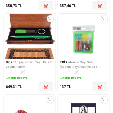
358,73
TL
357,46
TL
Diger
Ahşap Kutulu Yeşil Kalem
TRİX
Abaküs Sayı Seti
ve Anahtarlık
(Abaküs,sayı Fasülye,sayı
Çubuğu)
☆
☆
☆
☆
☆
(
0
)
☆
☆
☆
☆
☆
(
0
)
Kargo Bedava
Kargo Bedava
649,31
TL
137
TL