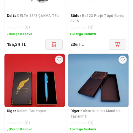
Delta
DELTA 13/8 ÇAKMA TELİ
Südor
Bs123 Proje Tüpü Geniş
8205
☆
☆
☆
☆
☆
(
0
)
☆
☆
☆
☆
☆
(
0
)
Kargo Bedava
Kargo Bedava
155,34
TL
236
TL
Diger
Kalem Touchpen
Diger
Kalem Kutusu Mandala
Tasarımlı
☆
☆
☆
☆
☆
(
0
)
☆
☆
☆
☆
☆
(
0
)
Kargo Bedava
Kargo Bedava