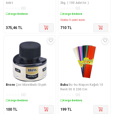
Adet
2kg. ( 100 Adettir. )
☆
☆
☆
☆
☆
(
0
)
☆
☆
☆
☆
☆
(
0
)
Kargo Bedava
Kargo Bedava
Stokta 5 adet kaldı.
375,46
TL
710
TL
Brons
Çini Mürekkebi Siyah
Bubu
Bu-bu Krapon Kağıdı 10
Renk 50 X 200 Cm
☆
☆
☆
☆
☆
(
0
)
☆
☆
☆
☆
☆
(
0
)
Kargo Bedava
Kargo Bedava
100
TL
199
TL