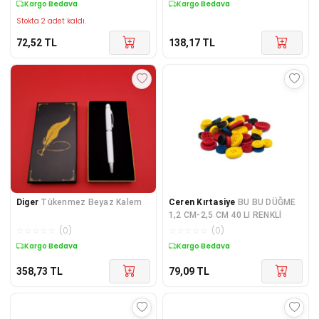
Kargo Bedava
Kargo Bedava
Stokta 2 adet kaldı.
72,52
TL
138,17
TL
Diger
Tükenmez Beyaz Kalem
Ceren Kırtasiye
BU BU DÜĞME
1,2 CM-2,5 CM 40 LI RENKLİ
☆
☆
☆
☆
☆
(
0
)
☆
☆
☆
☆
☆
(
0
)
Kargo Bedava
Kargo Bedava
358,73
TL
79,09
TL