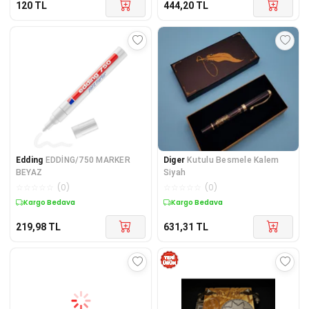
120
TL
444,20
TL
Edding
EDDİNG/750 MARKER
Diger
Kutulu Besmele Kalem
BEYAZ
Siyah
☆
☆
☆
☆
☆
(
0
)
☆
☆
☆
☆
☆
(
0
)
Kargo Bedava
Kargo Bedava
219,98
TL
631,31
TL