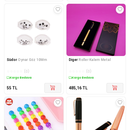
Südor
Oynar Göz 10Mm
Diger
Roller Kalem Metal
☆
☆
☆
☆
☆
(
0
)
☆
☆
☆
☆
☆
(
0
)
Kargo Bedava
Kargo Bedava
55
TL
485,16
TL