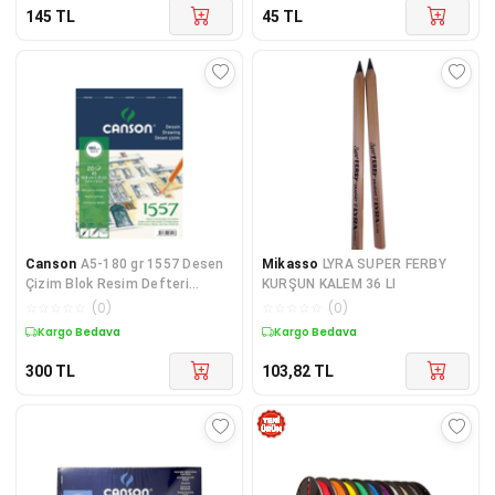
145
TL
45
TL
Canson
A5-180 gr 1557 Desen
Mikasso
LYRA SUPER FERBY
Çizim Blok Resim Defteri
KURŞUN KALEM 36 LI
Spiralli 20 Yp.
☆
☆
☆
☆
☆
(
0
)
☆
☆
☆
☆
☆
(
0
)
Kargo Bedava
Kargo Bedava
300
TL
103,82
TL