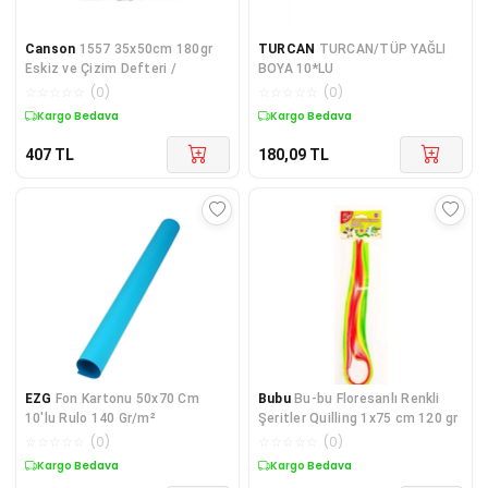
Canson
1557 35x50cm 180gr
TURCAN
TURCAN/TÜP YAĞLI
Eskiz ve Çizim Defteri /
BOYA 10*LU
☆
☆
☆
☆
☆
(
0
)
☆
☆
☆
☆
☆
(
0
)
Kargo Bedava
Kargo Bedava
407
TL
180,09
TL
EZG
Fon Kartonu 50x70 Cm
Bubu
Bu-bu Floresanlı Renkli
10'lu Rulo 140 Gr/m²
Şeritler Quilling 1x75 cm 120 gr
☆
☆
☆
☆
☆
(
0
)
☆
☆
☆
☆
☆
(
0
)
Kargo Bedava
Kargo Bedava