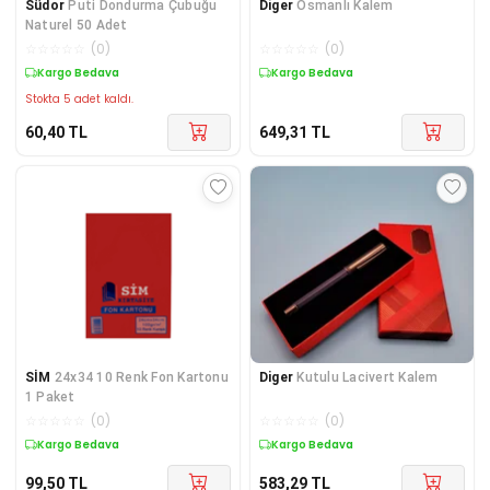
Südor
Puti Dondurma Çubuğu
Diger
Osmanlı Kalem
Naturel 50 Adet
☆
☆
☆
☆
☆
(
0
)
☆
☆
☆
☆
☆
(
0
)
Kargo Bedava
Kargo Bedava
Stokta 5 adet kaldı.
60,40
TL
649,31
TL
SİM
24x34 10 Renk Fon Kartonu
Diger
Kutulu Lacivert Kalem
1 Paket
☆
☆
☆
☆
☆
(
0
)
☆
☆
☆
☆
☆
(
0
)
Kargo Bedava
Kargo Bedava
99,50
TL
583,29
TL