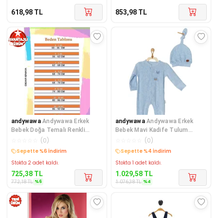
618,98
TL
853,98
TL
andywawa
Andywawa Erkek
andywawa
Andywawa Erkek
Bebek Doğa Temalı Renkli
Bebek Mavi Kadife Tulum
Tulum AC21863R
Takımı Romper AC22313Rep
☆
☆
☆
☆
☆
(
0
)
☆
☆
☆
☆
☆
(
0
)
Kargo Bedava
Kargo Bedava
Stokta 2 adet kaldı.
Stokta 1 adet kaldı.
725,38
TL
1.029,58
TL
%
6
%
4
772,18
TL
1.076,38
TL