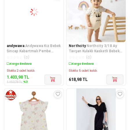
andywawa
Andywawa Kız Bebek
Northcity
Northcity 3/18 Ay
Sincap Kabartmalı Pembe
Tavşan Kulaklı Kasketli Bebek
Tulum AC23328
Salopet Takımı -
☆
☆
☆
☆
☆
(
0
)
☆
☆
☆
☆
☆
(
0
)
Sepette %3 İndirim
Kargo Bedava
Stokta 2 adet kaldı.
Stokta 5 adet kaldı.
1.403,98
TL
618,98
TL
%
3
1.450,78
TL