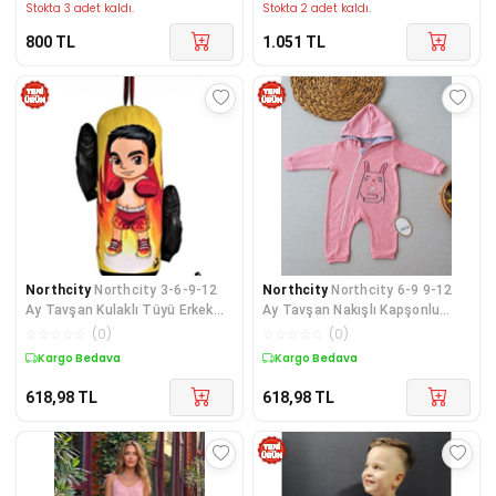
Stokta 3 adet kaldı.
Stokta 2 adet kaldı.
800
TL
1.051
TL
Northcity
Northcity 3-6-9-12
Northcity
Northcity 6-9 9-12
Ay Tavşan Kulaklı Tüyü Erkek
Ay Tavşan Nakışlı Kapşonlu
Bebek Tulumu - Pa
Tulum - %100 Pamukl
☆
☆
☆
☆
☆
(
0
)
☆
☆
☆
☆
☆
(
0
)
Kargo Bedava
Kargo Bedava
618,98
TL
618,98
TL