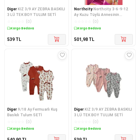
Diger
KIZ 3/9 AY ZEBRA BASKILI
Northcity
Northcity 3-6-9-12
3 LÜ TEK BOY TULUM SETİ
Ay Kuzu Tüylü Annesinin
Kuzusu Nakışlı Çıtçıtl
☆
☆
☆
☆
☆
(
0
)
☆
☆
☆
☆
☆
(
0
)
Kargo Bedava
Kargo Bedava
539
TL
501,98
TL
Diger
9/18 Ay Fermuarlı Kuş
Diger
KIZ 3/9 AY ZEBRA BASKILI
Baskılı Tulum SETİ
3 LÜ TEK BOY TULUM SETİ
☆
☆
☆
☆
☆
(
0
)
☆
☆
☆
☆
☆
(
0
)
Kargo Bedava
Kargo Bedava
540,90
TL
539
TL