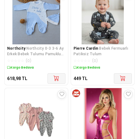
Northcity
Northcity 0-3 3-6 Ay
Pierre Cardin
Bebek Fermuarlı
Erkek Bebek Tulumu Pamuklu
Patiksiz Tulum
Nakışlı Şapkalı -
☆
☆
☆
☆
☆
(
0
)
☆
☆
☆
☆
☆
(
0
)
Kargo Bedava
Kargo Bedava
618,98
TL
449
TL