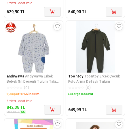
Stokta 1 adet kaldı.
629,90
TL
540,90
TL
andywawa
Andywawa Erkek
Toontoy
Toontoy Erkek Çocuk
Bebek Gri Desenli Tulum Takımı
Kolu Arma Detaylı Tulum
Romper Set AC22148R
☆
☆
☆
☆
☆
(
0
)
☆
☆
☆
☆
☆
(
0
)
Kargo Bedava
Kargo Bedava
Stokta 1 adet kaldı.
842,38
TL
649,99
TL
%
5
889,18
TL