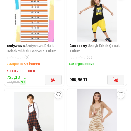
andywawa
Andywawa Erkek
Casabony
Uzaylı Erkek Çocuk
Bebek Yıldızlı Lacivert Tulum
Tulum
AC21665R
☆
☆
☆
☆
☆
(
0
)
☆
☆
☆
☆
☆
(
0
)
Kargo Bedava
Kargo Bedava
Stokta 2 adet kaldı.
725,38
TL
905,86
TL
%
6
772,18
TL