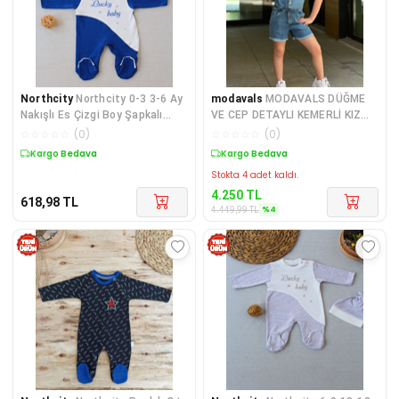
Northcity
Northcity 0-3 3-6 Ay
modavals
MODAVALS DÜĞME
Nakışlı Es Çizgi Boy Şapkalı
VE CEP DETAYLI KEMERLİ KIZ
Erkek Bebek Tul
ÇOCUK KOT ŞORT TULUM
☆
☆
☆
☆
☆
(
0
)
☆
☆
☆
☆
☆
(
0
)
Kargo Bedava
Sepette %4 İndirim
Stokta 4 adet kaldı.
4.250
TL
618,98
TL
%
4
4.449,99
TL