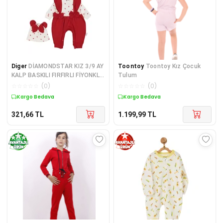
Diger
DİAMONDSTAR KIZ 3/9 AY
Toontoy
Toontoy Kız Çocuk
KALP BASKILI FIRFIRLI FİYONKLU
Tulum
TULUM
☆
☆
☆
☆
☆
(
0
)
☆
☆
☆
☆
☆
(
0
)
Kargo Bedava
Kargo Bedava
321,66
TL
1.199,99
TL