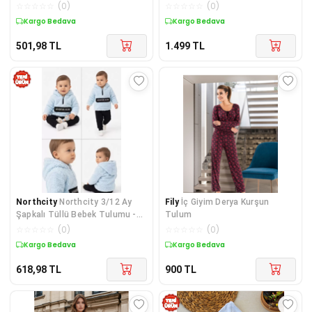
Tulumu - Alçak Dikişl
☆
☆
☆
☆
☆
(
0
)
☆
☆
☆
☆
☆
(
0
)
Kargo Bedava
Kargo Bedava
501,98
TL
1.499
TL
Northcity
Northcity 3/12 Ay
Fily
İç Giyim Derya Kurşun
Şapkalı Tüllü Bebek Tulumu -
Tulum
Anti Bakteriyel ve
☆
☆
☆
☆
☆
(
0
)
☆
☆
☆
☆
☆
(
0
)
Kargo Bedava
Kargo Bedava
618,98
TL
900
TL