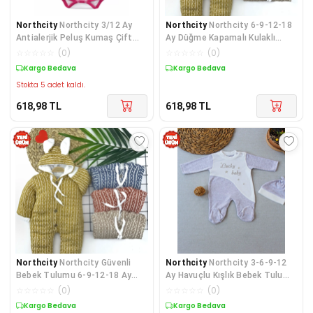
Northcity
Northcity 3/12 Ay
Northcity
Northcity 6-9-12-18
Antialerjik Peluş Kumaş Çift
Ay Düğme Kapamalı Kulaklı
Fermuarlı Bebek Tu
Triko Bebek Tulumu
☆
☆
☆
☆
☆
(
0
)
☆
☆
☆
☆
☆
(
0
)
Kargo Bedava
Kargo Bedava
Stokta 5 adet kaldı.
618,98
TL
618,98
TL
Northcity
Northcity Güvenli
Northcity
Northcity 3-6-9-12
Bebek Tulumu 6-9-12-18 Ay
Ay Havuçlu Kışlık Bebek Tulumu
Kapşonlu Triko Düğme
- Antibakteriye
☆
☆
☆
☆
☆
(
0
)
☆
☆
☆
☆
☆
(
0
)
Kargo Bedava
Kargo Bedava