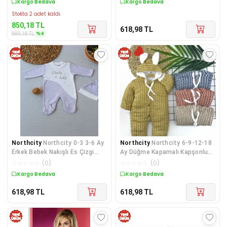
Sepette %4 İndirim
Kargo Bedava
Stokta 2 adet kaldı.
850,18
TL
618,98
TL
%
4
889,18
TL
Northcity
Northcity 0-3 3-6 Ay
Northcity
Northcity 6-9-12-18
Erkek Bebek Nakışlı Es Çizgi
Ay Düğme Kapamalı Kapşonlu
Şapkalı Tulumu
Triko Bebek Tulumu
☆
☆
☆
☆
☆
(
0
)
☆
☆
☆
☆
☆
(
0
)
Kargo Bedava
Kargo Bedava
618,98
TL
618,98
TL