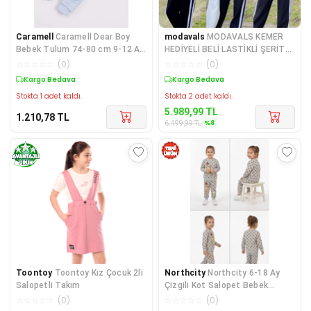
Caramell
Caramell Dear Boy
modavals
MODAVALS KEMER
Bebek Tulum 74-80 cm 9-12 Ay
HEDİYELİ BELİ LASTİKLİ ŞERİT
Mavi CRML.MV.TU997
DETAYLI GARSON BOY KI
☆
☆
☆
☆
☆
(
0
)
☆
☆
☆
☆
☆
(
0
)
Kargo Bedava
Sepette %8 İndirim
Stokta 1 adet kaldı.
Stokta 2 adet kaldı.
5.989,99
TL
1.210,78
TL
%
8
6.499,99
TL
Toontoy
Toontoy Kız Çocuk 2li
Northcity
Northcity 6-18 Ay
Salopetli Takım
Çizgili Kot Salopet Bebek
Takımı - Antialerjik
☆
☆
☆
☆
☆
(
0
)
☆
☆
☆
☆
☆
(
0
)