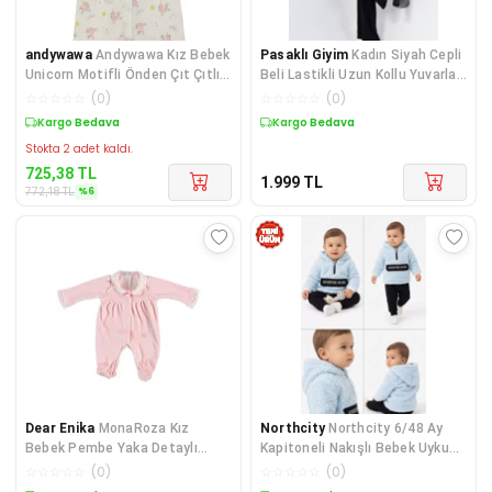
andywawa
Andywawa Kız Bebek
Pasaklı Giyim
Kadın Siyah Cepli
Unicorn Motifli Önden Çıt Çıtlı
Beli Lastikli Uzun Kollu Yuvarlak
Tulum AC22722
Yaka Düğmeli Viskon Rahat
☆
☆
☆
☆
☆
(
0
)
☆
☆
☆
☆
☆
(
0
)
Tulum 7003297320
Sepette %6 İndirim
Kargo Bedava
Stokta 2 adet kaldı.
725,38
TL
1.999
TL
%
6
772,18
TL
Dear Enika
MonaRoza Kız
Northcity
Northcity 6/48 Ay
Bebek Pembe Yaka Detaylı
Kapitoneli Nakışlı Bebek Uyku
Bebek Tulum 7572
Tulumu - Alerjik
☆
☆
☆
☆
☆
(
0
)
☆
☆
☆
☆
☆
(
0
)