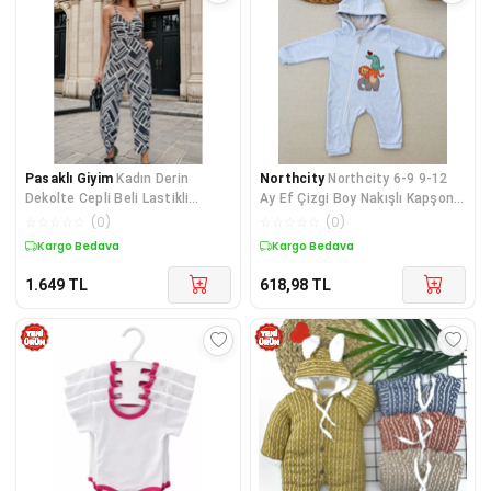
Pasaklı Giyim
Kadın Derin
Northcity
Northcity 6-9 9-12
Dekolte Cepli Beli Lastikli
Ay Ef Çizgi Boy Nakışlı Kapşonlu
Viskon Likralı Rahat Tulu
Bebek Tulumu
☆
☆
☆
☆
☆
(
0
)
☆
☆
☆
☆
☆
(
0
)
Kargo Bedava
Kargo Bedava
1.649
TL
618,98
TL