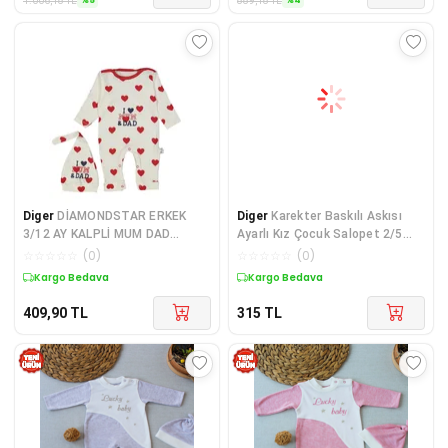
1.006,18
TL
889,18
TL
Diger
DİAMONDSTAR ERKEK
Diger
Karekter Baskılı Askısı
3/12 AY KALPLİ MUM DAD
Ayarlı Kız Çocuk Salopet 2/5
TULUM
Yaş
☆
☆
☆
☆
☆
(
0
)
☆
☆
☆
☆
☆
(
0
)
Kargo Bedava
Kargo Bedava
409,90
TL
315
TL