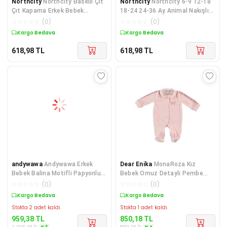
Northcity
Northcity Baskılı Çıt
Northcity
Northcity 6-9 12-18
Çıt Kapama Erkek Bebek
18-24 24-36 Ay Animal Nakışlı
Tulumu - 0-3 3-6 6-9
Bal Peteği Kuma
☆
☆
☆
☆
☆
(
0
)
☆
☆
☆
☆
☆
(
0
)
Kargo Bedava
Kargo Bedava
618,98
TL
618,98
TL
andywawa
Andywawa Erkek
Dear Enika
MonaRoza Kız
Bebek Balina Motifli Papyonlu
Bebek Omuz Detaylı Pembe
Tulum AC21547R
Bebek Tulum 7578
☆
☆
☆
☆
☆
(
0
)
☆
☆
☆
☆
☆
(
0
)
Sepette %5 İndirim
Sepette %4 İndirim
Stokta 2 adet kaldı.
Stokta 1 adet kaldı.
959,38
TL
850,18
TL
%
5
%
4