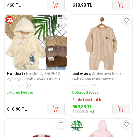
460
TL
618,98
TL
Northcity
Northcity 3-6-9-12
andywawa
Andywawa Erkek
Ay Tüylü Erkek Bebek Tulumu -
Bebek Ayıcık Kabartmalı
Rabbit Nakışlı,
Önlüklü Tulum Takım AC2276
☆
☆
☆
☆
☆
(
0
)
☆
☆
☆
☆
☆
(
0
)
Kargo Bedava
Sepette %5 İndirim
Stokta 1 adet kaldı.
959,38
TL
618,98
TL
%
5
1.006,18
TL