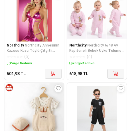
Northcity
Northcity Annesinin
Northcity
Northcity 6/48 Ay
Kuzusu Kuzu Tüylü Çıtçıtlı
Kapitoneli Bebek Uyku Tulumu -
Bebek Tulumu 3-6-9
Anti-Allerjik ve
☆
☆
☆
☆
☆
(
0
)
☆
☆
☆
☆
☆
(
0
)
Kargo Bedava
Kargo Bedava
501,98
TL
618,98
TL