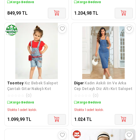
Kargo Bedava
Kargo Bedava
849,99
TL
1.204,98
TL
Toontoy
Kız Bebek Salopet
Diger
Kadın Askılı ön Ve Arka
Çantalı Gitar Nakışlı Kot
Cep Detaylı Diz Altı Kot Salopet
☆
☆
☆
☆
☆
(
0
)
☆
☆
☆
☆
☆
(
0
)
Kargo Bedava
Kargo Bedava
Stokta 1 adet kaldı.
Stokta 1 adet kaldı.
1.099,99
TL
1.024
TL