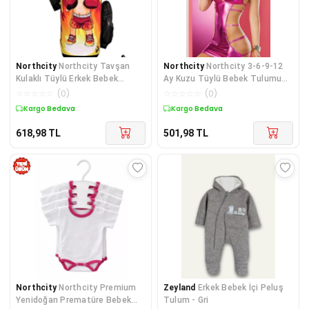
Northcity
Northcity Tavşan
Northcity
Northcity 3-6-9-12
Kulaklı Tüylü Erkek Bebek
Ay Kuzu Tüylü Bebek Tulumu
Tulumu - 3-6-9-12 Ay A
Çıtçıtlı Annesinin
☆
☆
☆
☆
☆
(
0
)
☆
☆
☆
☆
☆
(
0
)
Kargo Bedava
Kargo Bedava
618,98
TL
501,98
TL
Northcity
Northcity Premium
Zeyland
Erkek Bebek İçi Peluş
Yenidoğan Prematüre Bebek
Tulum - Gri