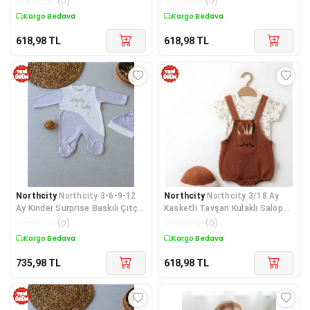
☆
☆
☆
☆
☆
(
0
)
☆
☆
☆
☆
☆
(
0
)
Kargo Bedava
Kargo Bedava
618,98
TL
618,98
TL
Northcity
Northcity 3-6-9-12
Northcity
Northcity 3/18 Ay
Ay Kinder Surprise Baskılı Çıtçıt
Kasketli Tavşan Kulaklı Salopet
Kapamalı Şap
Bebek Takımı -
☆
☆
☆
☆
☆
(
0
)
☆
☆
☆
☆
☆
(
0
)
Kargo Bedava
Kargo Bedava
735,98
TL
618,98
TL