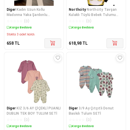
Diger
Kadın Uzun Kollu
Northcity
Northcity Tavşan
Madonna Yaka Şardonlu
Kulaklı Tüylü Bebek Tulumu
Kaşkorse Tulum
Erkek 3-12 Ay - Çıtçı
☆
☆
☆
☆
☆
(
0
)
☆
☆
☆
☆
☆
(
0
)
Kargo Bedava
Kargo Bedava
Stokta 3 adet kaldı.
658
TL
618,98
TL
Diger
KIZ 3/6 AY ÇİÇEKLİ PUANLI
Diger
3/9 Ay Çıtçıtlı Donut
DUBLIN TEK BOY TULUM SETİ
Baskılı Tulum SETİ
☆
☆
☆
☆
☆
(
0
)
☆
☆
☆
☆
☆
(
0
)
Kargo Bedava
Kargo Bedava