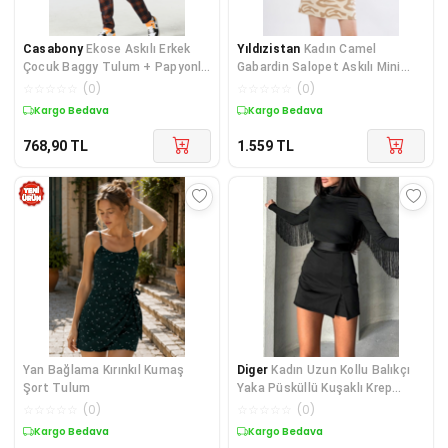
Casabony
Ekose Askılı Erkek
Yıldızistan
Kadın Camel
Çocuk Baggy Tulum + Papyonlu
Gabardin Salopet Askılı Mini
T-shirt
Elbise Vizon 700-3568185
☆
☆
☆
☆
☆
(
0
)
☆
☆
☆
☆
☆
(
0
)
Kargo Bedava
Kargo Bedava
768,90
TL
1.559
TL
Yan Bağlama Kırınkıl Kumaş
Diger
Kadın Uzun Kollu Balıkçı
Şort Tulum
Yaka Püsküllü Kuşaklı Krep
Tulum
☆
☆
☆
☆
☆
(
0
)
☆
☆
☆
☆
☆
(
0
)
Kargo Bedava
Kargo Bedava