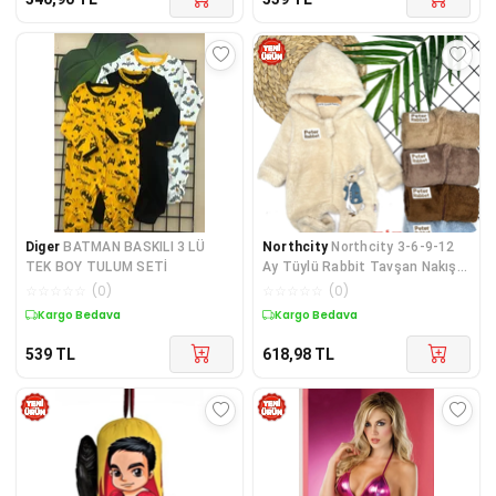
Diger
BATMAN BASKILI 3 LÜ
Northcity
Northcity 3-6-9-12
TEK BOY TULUM SETİ
Ay Tüylü Rabbit Tavşan Nakışlı
Erkek Bebek Tul
☆
☆
☆
☆
☆
(
0
)
☆
☆
☆
☆
☆
(
0
)
Kargo Bedava
Kargo Bedava
539
TL
618,98
TL