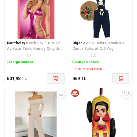
Northcity
Northcity 3-6-9-12
Diger
Ayıcıklı Askısı Ayarlı Kız
Ay Kuzu Tüylü Kumaş Çıtçıtlı
Çocuk Salopet 2/5 Yaş
Bebek Tulumu - An
☆
☆
☆
☆
☆
(
0
)
☆
☆
☆
☆
☆
(
0
)
Kargo Bedava
Kargo Bedava
Stokta 2 adet kaldı.
501,98
TL
469
TL