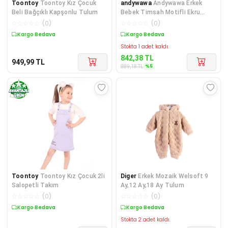
Toontoy
Toontoy Kız Çocuk
andywawa
Andywawa Erkek
Beli Bağçıklı Kapşonlu Tulum
Bebek Timsah Motifli Ekru
Tulum AC22524
☆
☆
☆
☆
☆
(
0
)
☆
☆
☆
☆
☆
(
0
)
Kargo Bedava
Sepette %5 İndirim
Stokta 1 adet kaldı.
842,38
TL
949,99
TL
%
5
889,18
TL
Toontoy
Toontoy Kız Çocuk 2li
Diger
Erkek Mozaik Welsoft 9
Salopetli Takım
Ay,12 Ay,18 Ay Tulum
☆
☆
☆
☆
☆
(
0
)
☆
☆
☆
☆
☆
(
0
)
Kargo Bedava
Kargo Bedava
Stokta 2 adet kaldı.