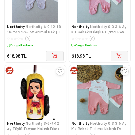
Northcity
Northcity 6-9 12-18
Northcity
Northcity 0-3 3-6 Ay
18-24 24-36 Ay Animal Nakışlı
Kız Bebek Nakışlı Es Çizgi Boy
Bal Peteği Kuma
Şapkalı Tulum
☆
☆
☆
☆
☆
(
0
)
☆
☆
☆
☆
☆
(
0
)
Kargo Bedava
Kargo Bedava
618,98
TL
618,98
TL
Northcity
Northcity 3-6-9-12
Northcity
Northcity 0-3 3-6 Ay
Ay Tüylü Tavşan Nakışlı Erkek
Kız Bebek Tulumu Nakışlı Es
Bebek Tulumu - A
Çizgi Kışlık Emz