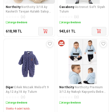
Northcity
Northcity 3/18 Ay
Casabony
Astronot Soft Siyah
Kasketli Tavşan Kulaklı Salopet
Tulum
Bebek Takımı -
☆
☆
☆
☆
☆
(
0
)
☆
☆
☆
☆
☆
(
0
)
Kargo Bedava
Kargo Bedava
618,98
TL
943,61
TL
Diger
Erkek Mozaik Welsoft 9
Northcity
Northcity Premium
Ay,12 Ay,18 Ay Tulum
3/12 Ay Nakışlı Kapşonlu Bebek
Tulumu - Antiale
☆
☆
☆
☆
☆
(
0
)
☆
☆
☆
☆
☆
(
0
)
Kargo Bedava
Kargo Bedava
Stokta 4 adet kaldı.