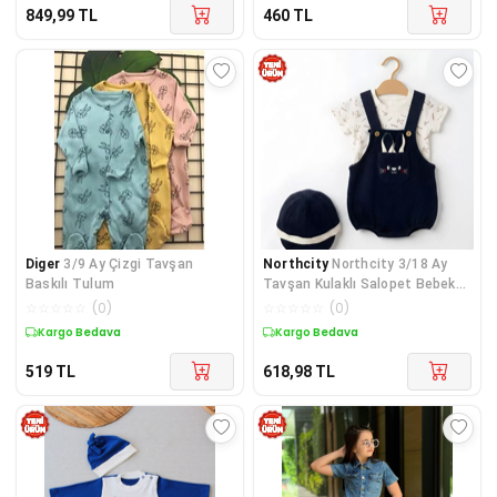
849,99
TL
460
TL
Diger
3/9 Ay Çizgi Tavşan
Northcity
Northcity 3/18 Ay
Baskılı Tulum
Tavşan Kulaklı Salopet Bebek
Takımı - Antialerj
☆
☆
☆
☆
☆
(
0
)
☆
☆
☆
☆
☆
(
0
)
Kargo Bedava
Kargo Bedava
519
TL
618,98
TL