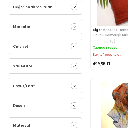
Değerlendirme Puanı
Markalar
Diger
Monalisa Home
Figürlü Gösterişli Mü
☆
☆
☆
☆
☆
(
0
)
Cinsiyet
Kargo Bedava
Stokta 1 adet kaldı.
499,95
TL
Yaş Grubu
Boyut/Ebat
Desen
Materyal