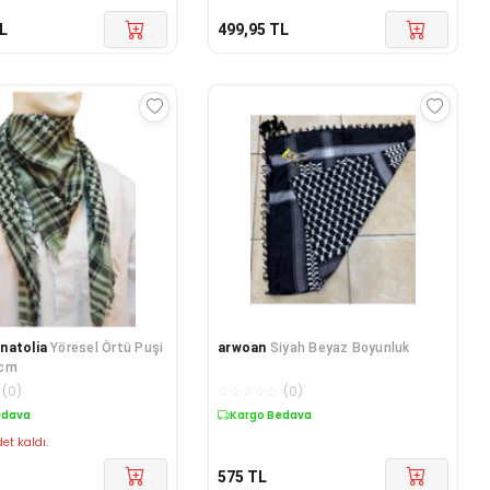
L
499,95
TL
natolia
Yöresel Örtü Puşi
arwoan
Siyah Beyaz Boyunluk
 cm
(
0
)
☆
☆
☆
☆
☆
(
0
)
edava
Kargo Bedava
et kaldı.
575
TL