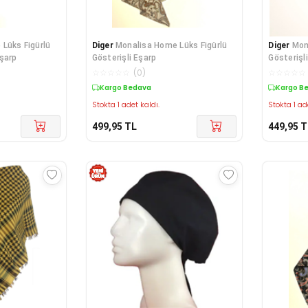
Lüks Figürlü
Diger
Monalisa Home Lüks Figürlü
Diger
Mon
şarp
Gösterişli Eşarp
Gösterişl
☆
☆
☆
☆
☆
(
0
)
☆
☆
☆
☆
☆
Kargo Bedava
Kargo B
Stokta 1 adet kaldı.
Stokta 1 ad
499,95
TL
449,95
T