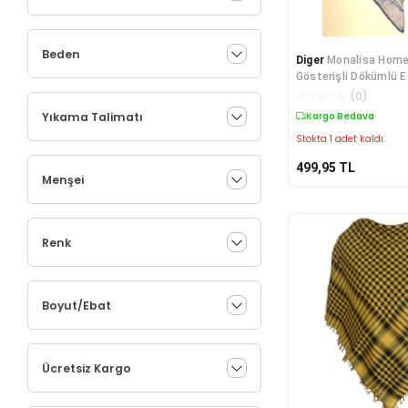
Beden
Diger
Monalisa Home 
Gösterişli Dökümlü E
☆
☆
☆
☆
☆
(
0
)
Yıkama Talimatı
Kargo Bedava
Stokta 1 adet kaldı.
499,95
TL
Menşei
Renk
Boyut/Ebat
Ücretsiz Kargo