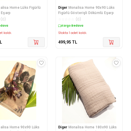
alisa Home Lüks Figürlü
Diger
Monalisa Home 90x90 Lüks
i Eşarp
Figürlü Gösterişli Dökümlü Eşarp
(
0
)
☆
☆
☆
☆
☆
(
0
)
edava
Kargo Bedava
et kaldı.
Stokta 1 adet kaldı.
L
499,95
TL
alisa Home 90x90 Lüks
Diger
Monalisa Home 180x90 Lüks