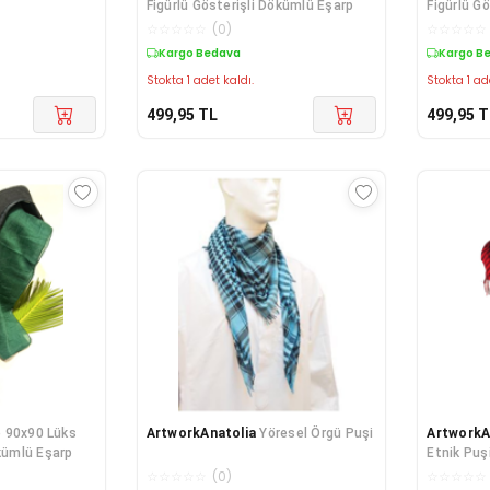
Figürlü Gösterişli Dökümlü Eşarp
Figürlü G
☆
☆
☆
☆
☆
(
0
)
☆
☆
☆
☆
☆
Kargo Bedava
Kargo B
Stokta 1 adet kaldı.
Stokta 1 ad
499,95
TL
499,95
T
 90x90 Lüks
ArtworkAnatolia
Yöresel Örgü Puşi
ArtworkA
ökümlü Eşarp
Etnik Puşi
☆
☆
☆
☆
☆
(
0
)
☆
☆
☆
☆
☆