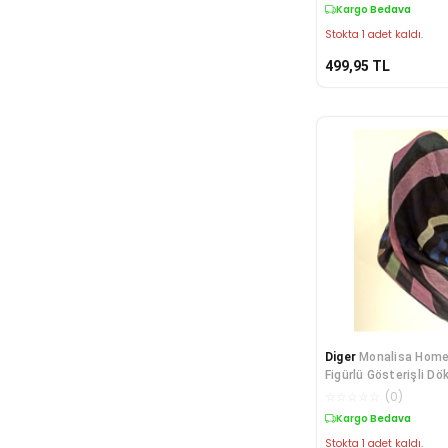
Kargo Bedava
Stokta 1 adet kaldı.
499,95
TL
Diger
Monalisa Home
Figürlü Gösterişli D
☆
☆
☆
☆
☆
(
0
)
Kargo Bedava
Stokta 1 adet kaldı.