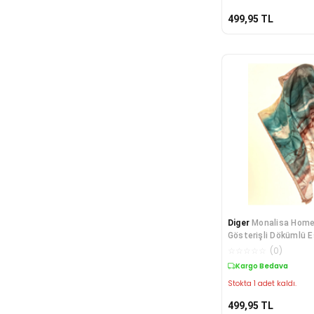
499,95
TL
Diger
Monalisa Home 
Gösterişli Dökümlü E
☆
☆
☆
☆
☆
(
0
)
Kargo Bedava
Stokta 1 adet kaldı.
499,95
TL