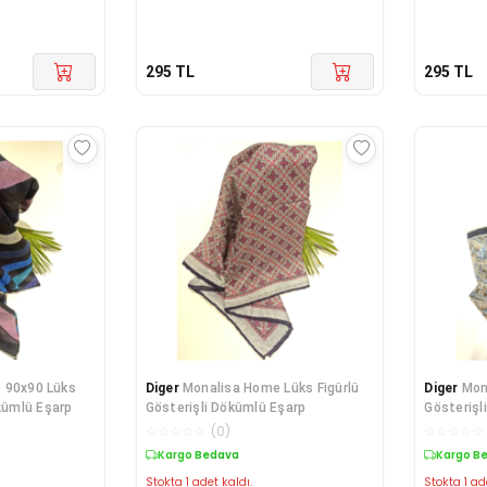
295
TL
295
TL
 90x90 Lüks
Diger
Monalisa Home Lüks Figürlü
Diger
Mon
ökümlü Eşarp
Gösterişli Dökümlü Eşarp
Gösterişl
☆
☆
☆
☆
☆
(
0
)
☆
☆
☆
☆
☆
Kargo Bedava
Kargo B
Stokta 1 adet kaldı.
Stokta 1 ad