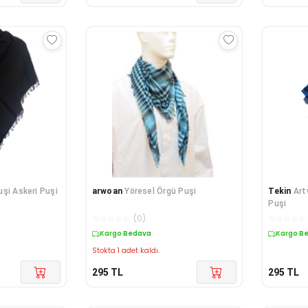
uşi Askeri Puşi
arwoan
Yöresel Örgü Puşi
Tekin
Art
Puşi
☆
☆
☆
☆
☆
(
0
)
☆
☆
☆
☆
☆
Kargo Bedava
Kargo B
Stokta 1 adet kaldı.
295
TL
295
TL