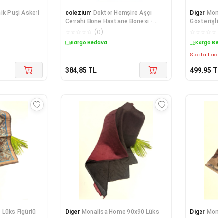
nik Puşi Askeri
colezium
Doktor Hemşire Aşçı
Diger
Mon
Cerrahi Bone Hastane Bonesi -
Gösterişl
Bandana 5 Adet
☆
☆
☆
☆
☆
(
0
)
☆
☆
☆
☆
☆
Kargo Bedava
Kargo B
Stokta 1 ad
384,85
TL
499,95
T
Lüks Figürlü
Diger
Monalisa Home 90x90 Lüks
Diger
Mon