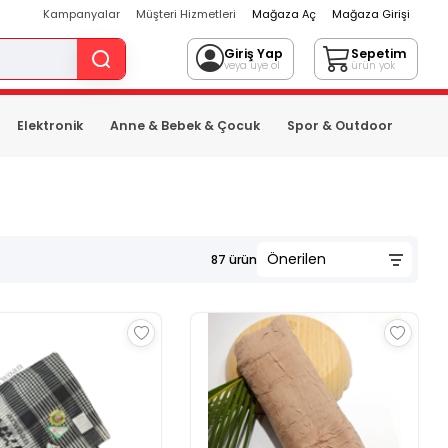
Kampanyalar
Müşteri Hizmetleri
Mağaza Aç
Mağaza Girişi
Giriş Yap
Sepetim
veya üye ol
ürün yok
Elektronik
Anne & Bebek & Çocuk
Spor & Outdoor
87
ürün