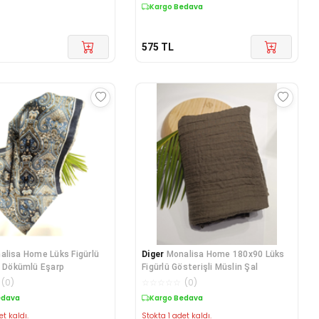
Kargo Bedava
575
TL
alisa Home Lüks Figürlü
Diger
Monalisa Home 180x90 Lüks
i Dökümlü Eşarp
Figürlü Gösterişli Müslin Şal
(
0
)
☆
☆
☆
☆
☆
(
0
)
edava
Kargo Bedava
et kaldı.
Stokta 1 adet kaldı.