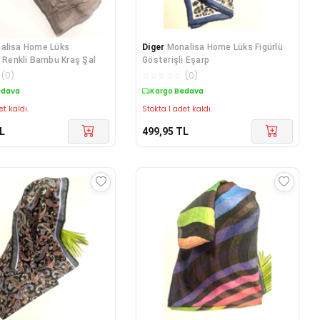
alisa Home Lüks
Diger
Monalisa Home Lüks Figürlü
i Renkli Bambu Kraş Şal
Gösterişli Eşarp
(
0
)
☆
☆
☆
☆
☆
(
0
)
edava
Kargo Bedava
et kaldı.
Stokta 1 adet kaldı.
L
499,95
TL