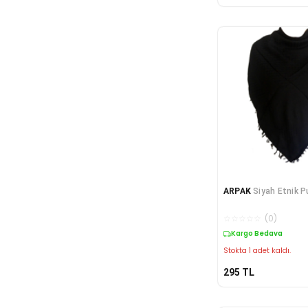
ARPAK
Siyah Etnik P
☆
☆
☆
☆
☆
(
0
)
Kargo Bedava
Stokta 1 adet kaldı.
295
TL