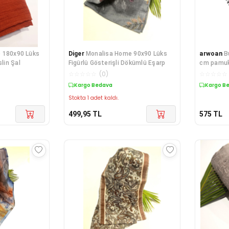
 180x90 Lüks
Diger
Monalisa Home 90x90 Lüks
arwoan
B
slin Şal
Figürlü Gösterişli Dökümlü Eşarp
cm pamukl
☆
☆
☆
☆
☆
(
0
)
☆
☆
☆
☆
☆
Kargo Bedava
Kargo B
Stokta 1 adet kaldı.
499,95
TL
575
TL