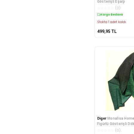
Gösterişli Eşarp
☆
☆
☆
☆
☆
(
0
)
Kargo Bedava
Stokta 1 adet kaldı.
499,95
TL
Diger
Monalisa Home
Figürlü Gösterişli D
☆
☆
☆
☆
☆
(
0
)