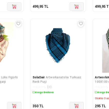
499,95
TL
499,95
T
Lüks Figürlü
SolaDair
Artworkanatolia Turkuaz
ArtworkA
şarp
Renk Puşi
100X100
☆
☆
☆
☆
☆
(
0
)
☆
☆
☆
☆
☆
Kargo Bedava
Kargo B
Stokta 3 ad
350
TL
295
TL