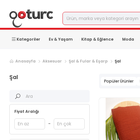
Kategoriler
Ev & Yaşam
Kitap & Eğlence
Moda
Sonraki ürün sayfası, sayfa
2
Anasayfa
Aksesuar
Şal & Fular & Eşarp
Şal
Şal
Popüler Ürünler
Fiyat Aralığı
-