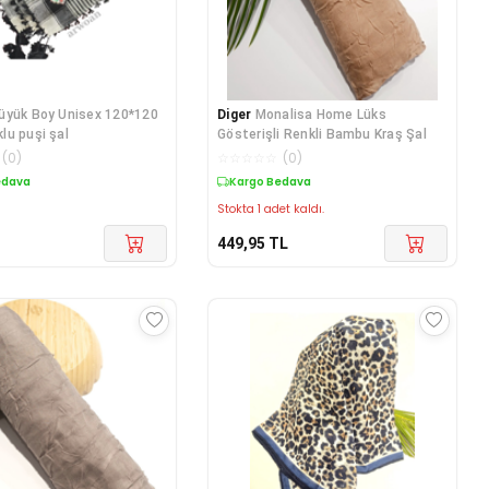
üyük Boy Unisex 120*120
Diger
Monalisa Home Lüks
u puşi şal
Gösterişli Renkli Bambu Kraş Şal
(
0
)
☆
☆
☆
☆
☆
(
0
)
edava
Kargo Bedava
Stokta 1 adet kaldı.
449,95
TL