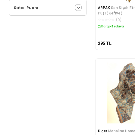
Satıcı Puanı
ARPAK
Sarı Siyah Et
Puşi ( Kefiye )
☆
☆
☆
☆
☆
(
0
)
Kargo Bedava
295
TL
Diger
Monalisa Home 