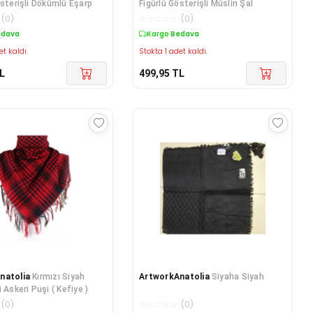
österişli Dökümlü Eşarp
Figürlü Gösterişli Müslin Şal
(
0
)
☆
☆
☆
☆
☆
(
0
)
edava
Kargo Bedava
et kaldı.
Stokta 1 adet kaldı.
L
499,95
TL
natolia
Kırmızı Siyah
ArtworkAnatolia
Siyaha Siyah
 Askeri Puşi ( Kefiye )
(
0
)
☆
☆
☆
☆
☆
(
0
)