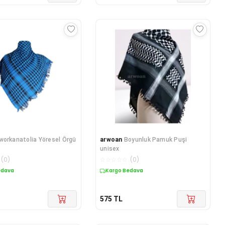
workanatolia Yöresel Örgü
arwoan
Boyunluk Pamuk Puşi
unisex
(
0
)
☆
☆
☆
☆
☆
(
0
)
edava
Kargo Bedava
575
TL