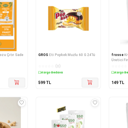
ozu Çıtır Sade
GROS
Eti Popkek Muzlu 60 G 24'lü
frosse
Ki
Üretici F
Kurutulmu
☆
☆
☆
☆
☆
(
0
)
☆
☆
☆
☆
☆
Kargo Bedava
Kargo B
599
TL
149
TL