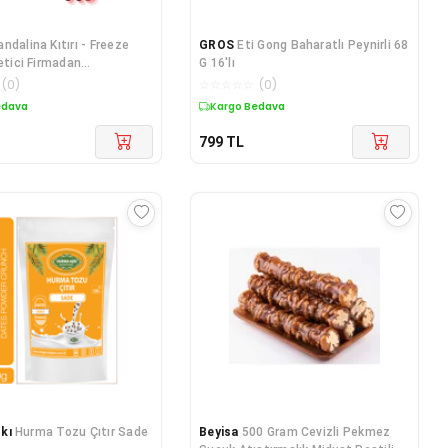
ndalina Kıtırı - Freeze
GROS
Eti Gong Baharatlı Peynirli 68
retici Firmadan
G 16'lı
arak Kurutulmuş
(
0
)
☆
☆
☆
☆
☆
(
0
)
 20g X 3 Paket
edava
Kargo Bedava
799
TL
kı
Hurma Tozu Çıtır Sade
Beyisa
500 Gram Cevizli Pekmez