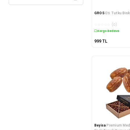
GROS
Eti Tutku Bisk
☆
☆
☆
☆
☆
(
0
)
Kargo Bedava
999
TL
Beyisa
Premium Medj