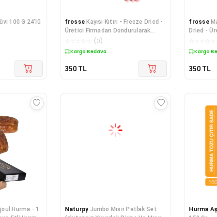
üvi 100 G 24'lü
frosse
Kayısı Kıtırı - Freeze Dried -
frosse
Ma
Üretici Firmadan Dondurularak
Dried - Ü
Kurutulmuş Kayısı Cipsi 20g X 3
Dondurul
☆
☆
☆
☆
☆
(
0
)
☆
☆
☆
☆
☆
Paket
Mandalina
Kargo Bedava
Kargo B
350
TL
350
TL
oul Hurma - 1
Naturpy
Jumbo Mısır Patlak Set
Hurma Aş