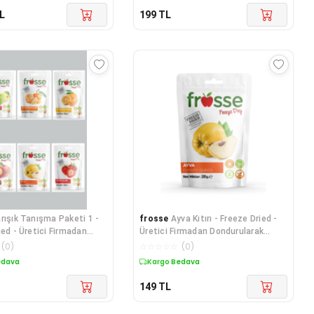
L
199
TL
rışık Tanışma Paketi 1 -
frosse
Ayva Kıtırı - Freeze Dried -
ied - Üretici Firmadan
Üretici Firmadan Dondurularak
rak Kurutulmuş 6 Paket
Kurutulmuş Ayva Cipsi 20g
(
0
)
☆
☆
☆
☆
☆
(
0
)
edava
Kargo Bedava
149
TL