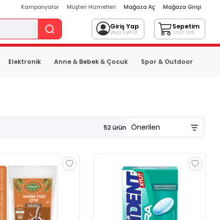
Kampanyalar
Müşteri Hizmetleri
Mağaza Aç
Mağaza Girişi
Giriş Yap
Sepetim
veya üye ol
ürün yok
Elektronik
Anne & Bebek & Çocuk
Spor & Outdoor
52
ürün