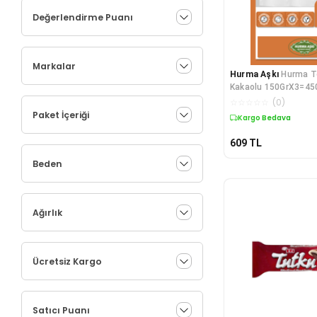
Değerlendirme Puanı
Markalar
Hurma Aşkı
Hurma To
Kakaolu 150GrX3=45
☆
☆
☆
☆
☆
(
0
)
Paket İçeriği
Kargo Bedava
609
TL
Beden
Ağırlık
Ücretsiz Kargo
Satıcı Puanı