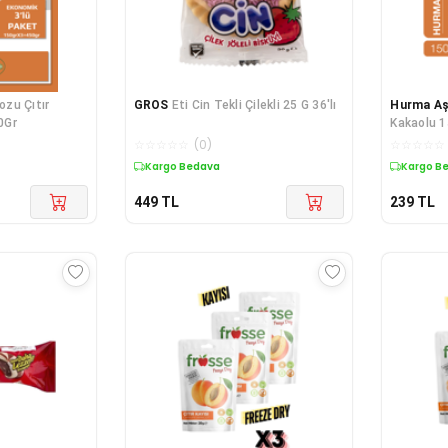
zu Çıtır
GROS
Eti Cin Tekli Çilekli 25 G 36'lı
Hurma Aş
0Gr
Kakaolu 1
☆
☆
☆
☆
☆
(
0
)
☆
☆
☆
☆
☆
Kargo Bedava
Kargo B
449
TL
239
TL