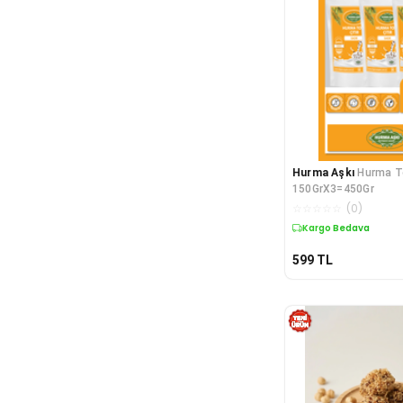
Hurma Aşkı
Hurma T
150GrX3=450Gr
☆
☆
☆
☆
☆
(
0
)
Kargo Bedava
599
TL