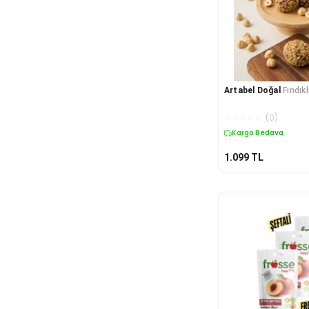
Artabel Doğal
Fındık
☆
☆
☆
☆
☆
(
0
)
Kargo Bedava
1.099
TL