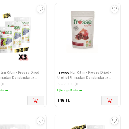
üm Kıtırı - Freeze Dried -
frosse
Nar Kıtırı - Freeze Dried -
irmadan Dondurularak
Üretici Firmadan Dondurularak
ş Üzüm Cipsi 30g X 3
Kurutulmuş Nar Cipsi 30g
(
0
)
☆
☆
☆
☆
☆
(
0
)
edava
Kargo Bedava
149
TL