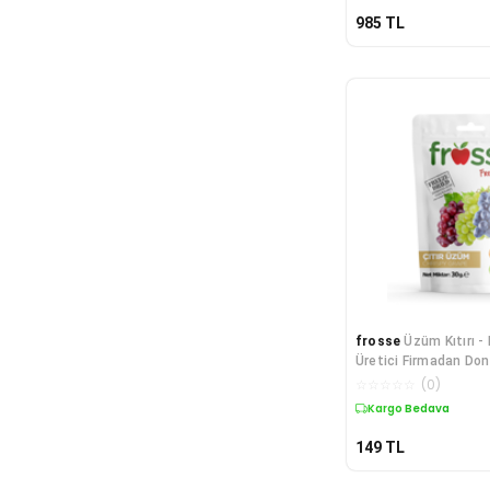
985
TL
frosse
Üzüm Kıtırı -
Üretici Firmadan Don
Kurutulmuş Üzüm Ci
☆
☆
☆
☆
☆
(
0
)
Kargo Bedava
149
TL