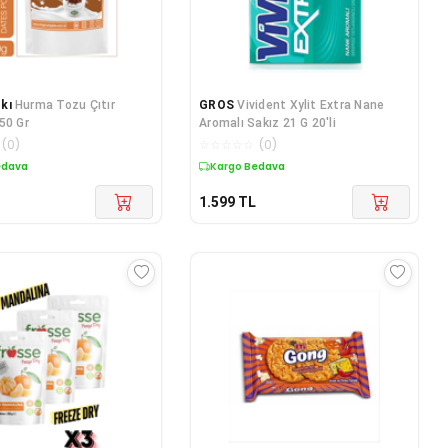
kı
Hurma Tozu Çıtır
GROS
Vivident Xylit Extra Nane
50 Gr
Aromalı Sakız 21 G 20'li
(
0
)
☆
☆
☆
☆
☆
(
0
)
edava
Kargo Bedava
1.599
TL