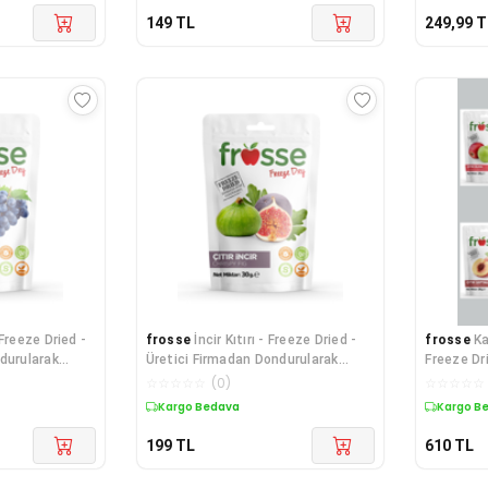
149
TL
249,99
T
 Freeze Dried -
frosse
İncir Kıtırı - Freeze Dried -
frosse
Ka
durularak
Üretici Firmadan Dondurularak
Freeze Dr
psi 30g
Kurutulmuş Incir Cipsi 30g
Dondurula
☆
☆
☆
☆
☆
(
0
)
☆
☆
☆
☆
☆
Kargo Bedava
Kargo B
199
TL
610
TL