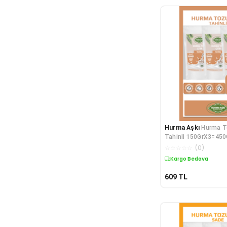
Hurma Aşkı
Hurma To
Tahinli 150GrX3=450
☆
☆
☆
☆
☆
(
0
)
Kargo Bedava
609
TL