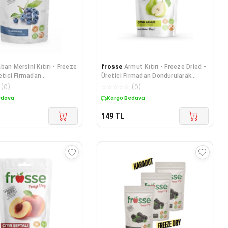
ban Mersini Kıtırı - Freeze
frosse
Armut Kıtırı - Freeze Dried -
retici Firmadan
Üretici Firmadan Dondurularak
arak Kurutulmuş Yaban
Kurutulmuş Armut Cipsi 20g
(
0
)
☆
☆
☆
☆
☆
(
0
)
0g
edava
Kargo Bedava
149
TL