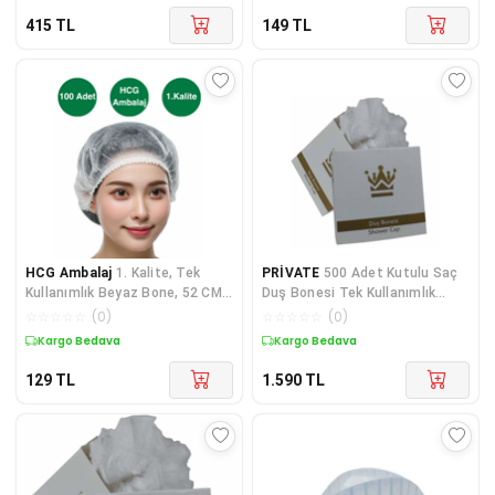
415
TL
149
TL
HCG Ambalaj
1. Kalite, Tek
PRİVATE
500 Adet Kutulu Saç
Kullanımlık Beyaz Bone, 52 CM,
Duş Bonesi Tek Kullanımlık
100'lü Paket, Çift Lastikli
Plastik Naylon Bone
☆
☆
☆
☆
☆
(
0
)
☆
☆
☆
☆
☆
(
0
)
Kargo Bedava
Kargo Bedava
129
TL
1.590
TL