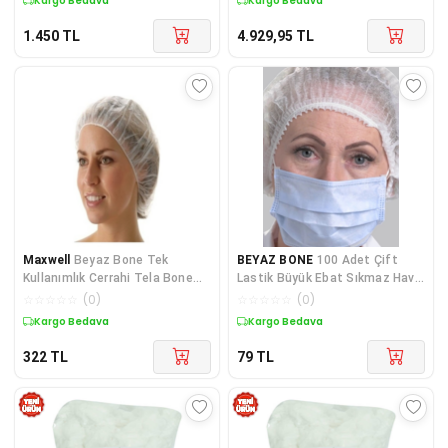
Kargo Bedava
Kargo Bedava
1.450
TL
4.929,95
TL
Maxwell
Beyaz Bone Tek
BEYAZ BONE
100 Adet Çift
Kullanımlık Cerrahi Tela Bone
Lastik Büyük Ebat Sıkmaz Hava
800 Adet Kullan At Saç Bonesi
Geçirgen Tek Kullanımlık Bone
☆
☆
☆
☆
☆
(
0
)
☆
☆
☆
☆
☆
(
0
)
Kargo Bedava
Kargo Bedava
322
TL
79
TL