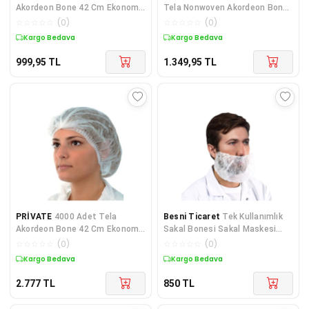
Akordeon Bone 42 Cm Ekonomik
Tela Nonwoven Akordeon Bone
Tek Lastikli Saç Bones
52 Cm Çift Last
☆
☆
☆
☆
☆
(
0
)
☆
☆
☆
☆
☆
(
0
)
Kargo Bedava
Kargo Bedava
999,95
TL
1.349,95
TL
PRİVATE
4000 Adet Tela
Besni Ticaret
Tek Kullanımlık
Akordeon Bone 42 Cm Ekonomik
Sakal Bonesi Sakal Maskesi
Tek Lastikli Saç Bonesi
2000 Adet
☆
☆
☆
☆
☆
(
0
)
☆
☆
☆
☆
☆
(
0
)
Kargo Bedava
Kargo Bedava
2.777
TL
850
TL