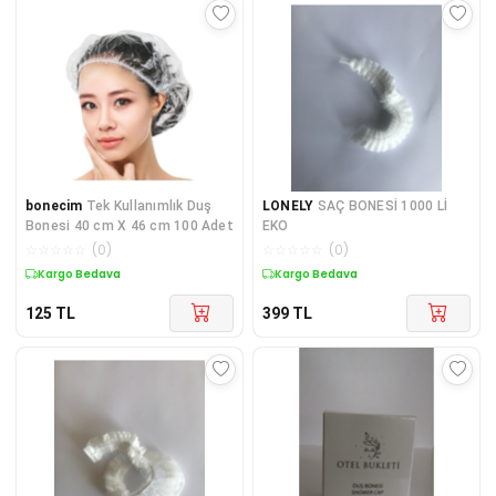
bonecim
Tek Kullanımlık Duş
LONELY
SAÇ BONESİ 1000 Lİ
Bonesi 40 cm X 46 cm 100 Adet
EKO
☆
☆
☆
☆
☆
(
0
)
☆
☆
☆
☆
☆
(
0
)
Kargo Bedava
Kargo Bedava
125
TL
399
TL