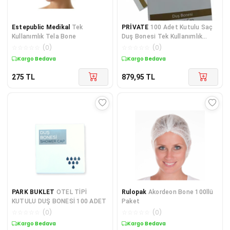
Estepublic Medikal
Tek
PRİVATE
100 Adet Kutulu Saç
Kullanımlık Tela Bone
Duş Bonesi Tek Kullanımlık
Plastik Naylon Bon
☆
☆
☆
☆
☆
(
0
)
☆
☆
☆
☆
☆
(
0
)
Kargo Bedava
Kargo Bedava
275
TL
879,95
TL
PARK BUKLET
OTEL TİPİ
Rulopak
Akordeon Bone 100llü
KUTULU DUŞ BONESİ 100 ADET
Paket
☆
☆
☆
☆
☆
(
0
)
☆
☆
☆
☆
☆
(
0
)
Kargo Bedava
Kargo Bedava