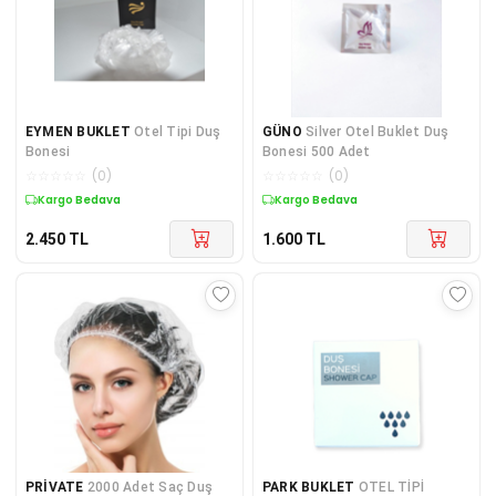
EYMEN BUKLET
Otel Tipi Duş
GÜNO
Silver Otel Buklet Duş
Bonesi
Bonesi 500 Adet
☆
☆
☆
☆
☆
(
0
)
☆
☆
☆
☆
☆
(
0
)
Kargo Bedava
Kargo Bedava
2.450
TL
1.600
TL
PRİVATE
2000 Adet Saç Duş
PARK BUKLET
OTEL TİPİ