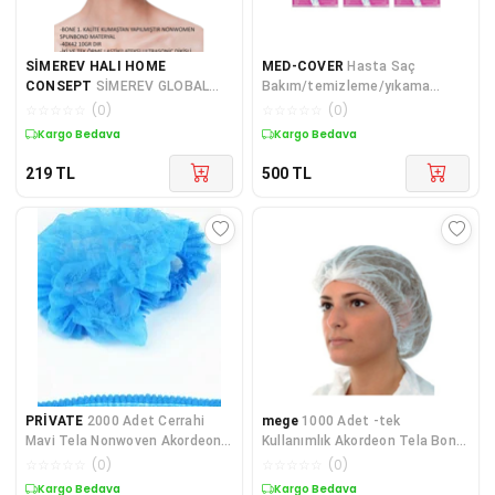
SİMEREV HALI HOME
MED-COVER
Hasta Saç
CONSEPT
SİMEREV GLOBAL
Bakım/temizleme/yıkama
400 Adet Paket Tek Kullanımlık
Bonesi (6 Adet/paket) Med-
☆
☆
☆
☆
☆
(
0
)
☆
☆
☆
☆
☆
(
0
)
Bone Beyaz 40x42 Cm (10 GR) 1
cover Hasta Saç Bakım
Kargo Bedava
Kargo Bedava
. Kalite
219
TL
500
TL
PRİVATE
2000 Adet Cerrahi
mege
1000 Adet -tek
Mavi Tela Nonwoven Akordeon
Kullanımlık Akordeon Tela Bone
Bone 52 Cm Çift Las
- Tek Lastik - 42 Cm
☆
☆
☆
☆
☆
(
0
)
☆
☆
☆
☆
☆
(
0
)
Kargo Bedava
Kargo Bedava