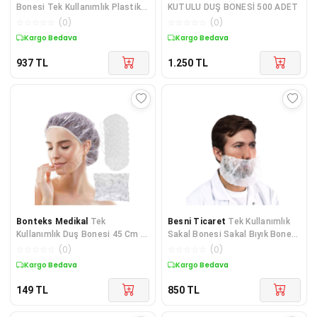
Bonesi Tek Kullanımlık Plastik
KUTULU DUŞ BONESİ 500 ADET
Naylon Bone
☆
☆
☆
☆
☆
(
0
)
☆
☆
☆
☆
☆
(
0
)
Kargo Bedava
Kargo Bedava
937
TL
1.250
TL
Bonteks Medikal
Tek
Besni Ticaret
Tek Kullanımlık
Kullanımlık Duş Bonesi 45 Cm X
Sakal Bonesi Sakal Bıyık Bonesi
45cm (100 Adet)
1000 Adet
☆
☆
☆
☆
☆
(
0
)
☆
☆
☆
☆
☆
(
0
)
Kargo Bedava
Kargo Bedava
149
TL
850
TL