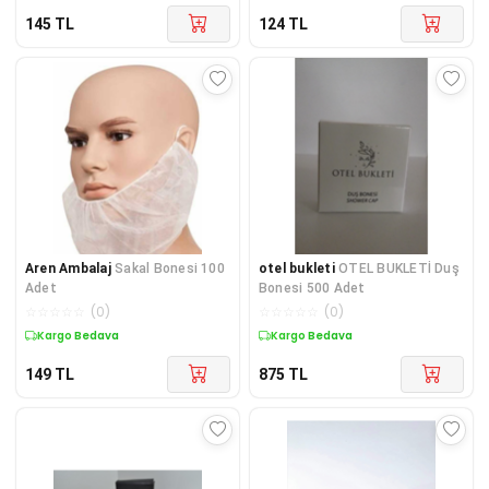
145
TL
124
TL
Aren Ambalaj
Sakal Bonesi 100
otel bukleti
OTEL BUKLETİ Duş
Adet
Bonesi 500 Adet
☆
☆
☆
☆
☆
(
0
)
☆
☆
☆
☆
☆
(
0
)
Kargo Bedava
Kargo Bedava
149
TL
875
TL