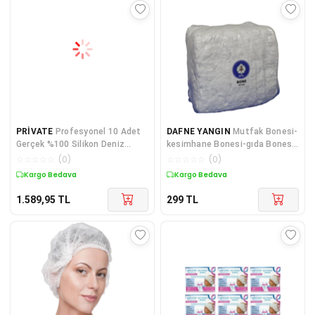
PRİVATE
Profesyonel 10 Adet
DAFNE YANGIN
Mutfak Bonesi-
Gerçek %100 Silikon Deniz
kesimhane Bonesi-gıda Bonesi
Havuz Yüzücü Bonesi
Hijyen Kurallarına Uygun Tek
☆
☆
☆
☆
☆
(
0
)
☆
☆
☆
☆
☆
(
0
)
Kullanımlık Bone
Kargo Bedava
Kargo Bedava
1.589,95
TL
299
TL