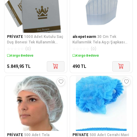
PRİVATE
1000 Adet Kutulu Saç
alsepeteavm
30 Cm Tek
Duş Bonesi Tek Kullanımlık
Kullanımlık Tela Aşçı Şapkası
Plastik Naylon Bo
10 Adet Myebı Marka
☆
☆
☆
☆
☆
(
0
)
☆
☆
☆
☆
☆
(
0
)
Kargo Bedava
Kargo Bedava
5.849,95
TL
490
TL
PRİVATE
500 Adet Tela
PRİVATE
500 Adet Cerrahi Mavi