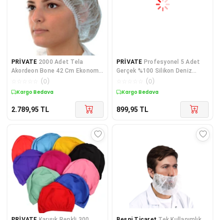
PRİVATE
2000 Adet Tela
PRİVATE
Profesyonel 5 Adet
Akordeon Bone 42 Cm Ekonomik
Gerçek %100 Silikon Deniz
Tek Lastikli Saç Bone
Havuz Yüzücü Bonesi
☆
☆
☆
☆
☆
(
0
)
☆
☆
☆
☆
☆
(
0
)
Kargo Bedava
Kargo Bedava
2.789,95
TL
899,95
TL
PRİVATE
Karışık Renkli 300
Besni Ticaret
Tek Kullanımlık