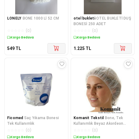
LONELY
BONE 1000 Lİ 52 CM
otel bukleti
OTEL BUKLETİ DUŞ
BONESİ 250 ADET
☆
☆
☆
☆
☆
(
0
)
☆
☆
☆
☆
☆
(
0
)
Kargo Bedava
Kargo Bedava
549
TL
1.225
TL
Ficomed
Saç Yıkama Bonesi
Komanit Tekstil
Bone, Tek
Tek Kullanımlık
Kullanımlık Beyaz Akordeon
Bone (50x45cm) 100 Adet
☆
☆
☆
☆
☆
(
0
)
☆
☆
☆
☆
☆
(
0
)
Kargo Bedava
Kargo Bedava