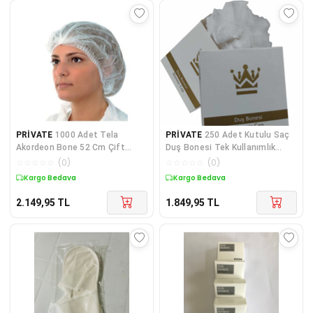
PRİVATE
1000 Adet Tela
PRİVATE
250 Adet Kutulu Saç
Akordeon Bone 52 Cm Çift
Duş Bonesi Tek Kullanımlık
Lastikli Saç Bonesi
Plastik Naylon Bon
☆
☆
☆
☆
☆
(
0
)
☆
☆
☆
☆
☆
(
0
)
Kargo Bedava
Kargo Bedava
2.149,95
TL
1.849,95
TL