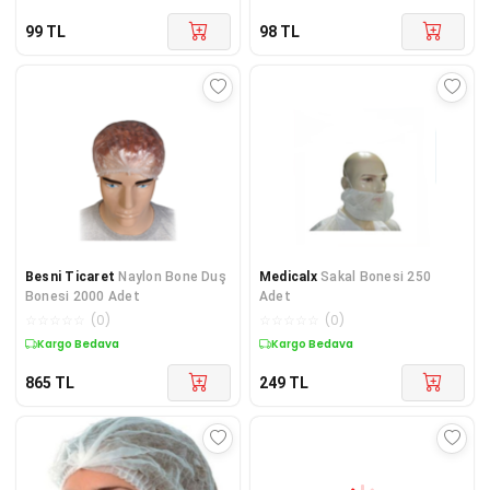
99
TL
98
TL
Besni Ticaret
Naylon Bone Duş
Medicalx
Sakal Bonesi 250
Bonesi 2000 Adet
Adet
☆
☆
☆
☆
☆
(
0
)
☆
☆
☆
☆
☆
(
0
)
Kargo Bedava
Kargo Bedava
865
TL
249
TL