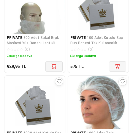
PRİVATE
300 Adet Sakal Bıyık
PRİVATE
100 Adet Kutulu Saç
Maskesi Yüz Bonesi Lastikli
Duş Bonesi Tek Kullanımlık
Non-Wowen Spunbo
Plastik Naylon Bone
☆
☆
☆
☆
☆
(
0
)
☆
☆
☆
☆
☆
(
0
)
Kargo Bedava
Kargo Bedava
929,95
TL
575
TL
PRİVATE
1000 Adet Kutulu Saç
PRİVATE
1000 Adet Tela