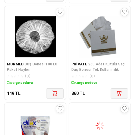
MORMED
Duş Bonesi 100 Lü
PRİVATE
250 Adet Kutulu Saç
Paket Naylon
Duş Bonesi Tek Kullanımlık
Plastik Naylon Bone
☆
☆
☆
☆
☆
(
0
)
☆
☆
☆
☆
☆
(
0
)
Kargo Bedava
Kargo Bedava
149
TL
860
TL