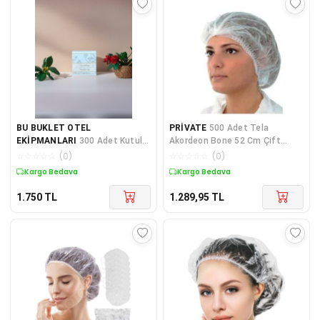
BU BUKLET OTEL
PRİVATE
500 Adet Tela
EKİPMANLARI
300 Adet Kutulu
Akordeon Bone 52 Cm Çift
Otel Tipi Duş Bonesi
Lastikli Saç Bonesi
☆
☆
☆
☆
☆
(
0
)
☆
☆
☆
☆
☆
(
0
)
Kargo Bedava
Kargo Bedava
1.750
TL
1.289,95
TL