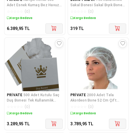
Adet Esnek Kumaş Bez Havuz
Sakal Bonesi Sakal Bıyık Bonesi
Bonesi Yüzücü Bones
250'li Paket
☆
☆
☆
☆
☆
(
0
)
☆
☆
☆
☆
☆
(
0
)
Kargo Bedava
Kargo Bedava
6.389,95
TL
319
TL
PRİVATE
500 Adet Kutulu Saç
PRİVATE
2000 Adet Tela
Duş Bonesi Tek Kullanımlık
Akordeon Bone 52 Cm Çift
Plastik Naylon Bon
Lastikli Saç Bonesi
☆
☆
☆
☆
☆
(
0
)
☆
☆
☆
☆
☆
(
0
)
Kargo Bedava
Kargo Bedava
3.289,95
TL
3.789,95
TL