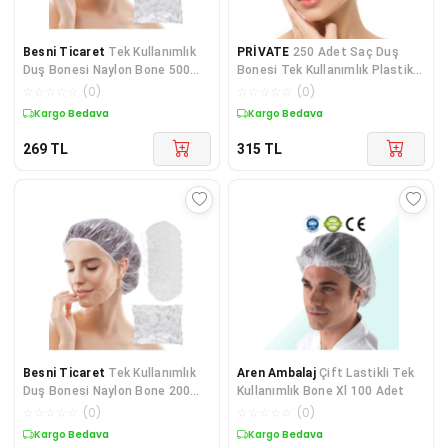
Besni Ticaret
Tek Kullanımlık
PRİVATE
250 Adet Saç Duş
Duş Bonesi Naylon Bone 500
Bonesi Tek Kullanımlık Plastik
Adet
Naylon Bone
☆
☆
☆
☆
☆
(
0
)
☆
☆
☆
☆
☆
(
0
)
Kargo Bedava
Kargo Bedava
269
TL
315
TL
Besni Ticaret
Tek Kullanımlık
Aren Ambalaj
Çift Lastikli Tek
Duş Bonesi Naylon Bone 200
Kullanımlık Bone Xl 100 Adet
Adet
☆
☆
☆
☆
☆
(
0
)
☆
☆
☆
☆
☆
(
0
)
Kargo Bedava
Kargo Bedava