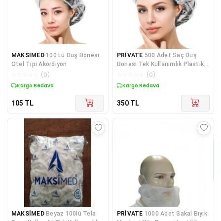
MAKSİMED
100 Lü Duş Bonesi
PRİVATE
500 Adet Saç Duş
Otel Tipi Akordiyon
Bonesi Tek Kullanımlık Plastik
Naylon Bone
☆
☆
☆
☆
☆
(
0
)
☆
☆
☆
☆
☆
(
0
)
Kargo Bedava
Kargo Bedava
105
TL
350
TL
MAKSİMED
Beyaz 100lü Tela
PRİVATE
1000 Adet Sakal Bıyık