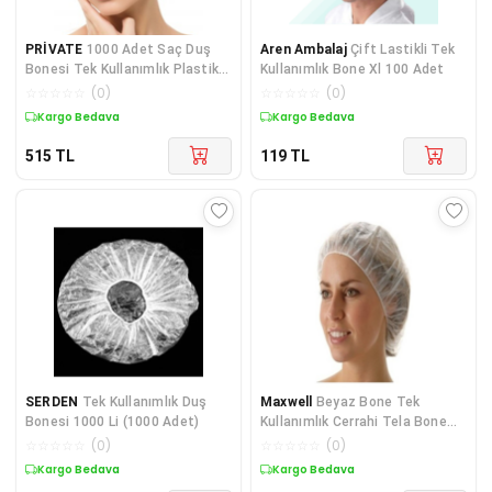
PRİVATE
1000 Adet Saç Duş
Aren Ambalaj
Çift Lastikli Tek
Bonesi Tek Kullanımlık Plastik
Kullanımlık Bone Xl 100 Adet
Naylon Bone
☆
☆
☆
☆
☆
(
0
)
☆
☆
☆
☆
☆
(
0
)
Kargo Bedava
Kargo Bedava
515
TL
119
TL
SERDEN
Tek Kullanımlık Duş
Maxwell
Beyaz Bone Tek
Bonesi 1000 Li (1000 Adet)
Kullanımlık Cerrahi Tela Bone
400 Adet Kullan At Saç Bonesi
☆
☆
☆
☆
☆
(
0
)
☆
☆
☆
☆
☆
(
0
)
Kargo Bedava
Kargo Bedava