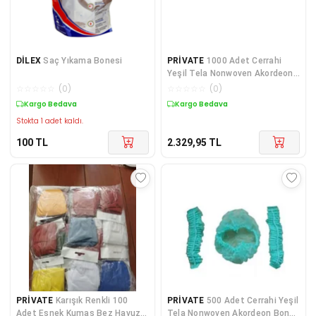
DİLEX
Saç Yıkama Bonesi
PRİVATE
1000 Adet Cerrahi
Yeşil Tela Nonwoven Akordeon
Bone 52 Cm Çift La
☆
☆
☆
☆
☆
(
0
)
☆
☆
☆
☆
☆
(
0
)
Kargo Bedava
Kargo Bedava
Stokta 1 adet kaldı.
100
TL
2.329,95
TL
PRİVATE
Karışık Renkli 100
PRİVATE
500 Adet Cerrahi Yeşil
Adet Esnek Kumaş Bez Havuz
Tela Nonwoven Akordeon Bone