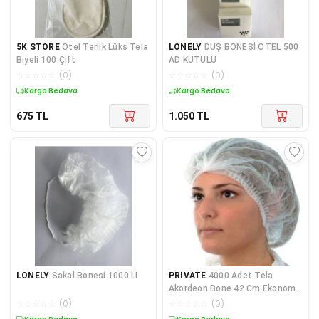
5K STORE
Otel Terlik Lüks Tela
LONELY
DUŞ BONESİ OTEL 500
Biyeli 100 Çift
AD KUTULU
☆
☆
☆
☆
☆
(
0
)
☆
☆
☆
☆
☆
(
0
)
Kargo Bedava
Kargo Bedava
675
TL
1.050
TL
LONELY
Sakal Bonesi 1000 Lİ
PRİVATE
4000 Adet Tela
Akordeon Bone 42 Cm Ekonomik
Tek Lastikli Saç Bone
☆
☆
☆
☆
☆
(
0
)
☆
☆
☆
☆
☆
(
0
)