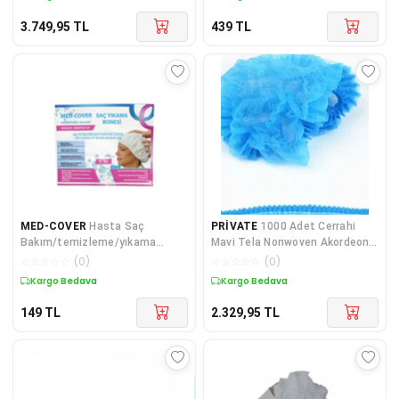
3.749,95
TL
439
TL
MED-COVER
Hasta Saç
PRİVATE
1000 Adet Cerrahi
Bakım/temizleme/yıkama
Mavi Tela Nonwoven Akordeon
Bonesi (1 Adet/paket)
Bone 52 Cm Çift Las
☆
☆
☆
☆
☆
(
0
)
☆
☆
☆
☆
☆
(
0
)
Kargo Bedava
Kargo Bedava
149
TL
2.329,95
TL