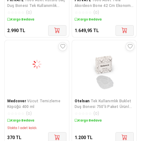
Duş Bonesi Tek Kullanımlık
Akordeon Bone 42 Cm Ekonomik
Plastik Naylon Bone
Tek Lastikli Saç Bone
☆
☆
☆
☆
☆
(
0
)
☆
☆
☆
☆
☆
(
0
)
Kargo Bedava
Kargo Bedava
2.990
TL
1.649,95
TL
Medcover
Vücut Temizleme
Otelsan
Tek Kullanımlık Buklet
Köpüğü 400 ml
Duş Bonesi 750'li Paket Ürünler
Tek Tek Kutuludur.
☆
☆
☆
☆
☆
(
0
)
☆
☆
☆
☆
☆
(
0
)
Kargo Bedava
Kargo Bedava
Stokta 1 adet kaldı.
370
TL
1.200
TL