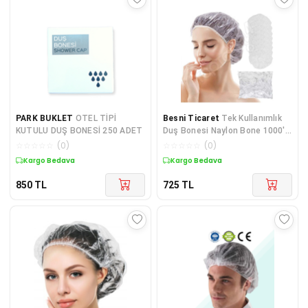
PARK BUKLET
OTEL TİPİ
Besni Ticaret
Tek Kullanımlık
KUTULU DUŞ BONESİ 250 ADET
Duş Bonesi Naylon Bone 1000'li
Paket
☆
☆
☆
☆
☆
(
0
)
☆
☆
☆
☆
☆
(
0
)
Kargo Bedava
Kargo Bedava
850
TL
725
TL