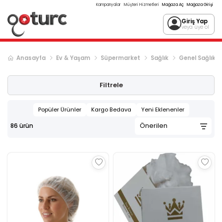
Kampanyalar
Müşteri Hizmetleri
Mağaza Aç
Mağaza Girişi
Giriş Yap
veya üye ol
Anasayfa
Ev & Yaşam
Süpermarket
Sağlık
Genel Sağlık
Sonraki ürün sayfası, sayfa
2
Filtrele
Popüler Ürünler
Kargo Bedava
Yeni Eklenenler
86
ürün