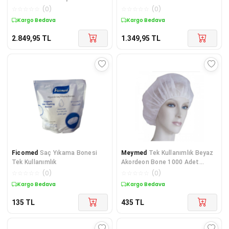
Bonesi Yüzücü Bones
52 Cm Çift Las
☆
☆
☆
☆
☆
(
0
)
☆
☆
☆
☆
☆
(
0
)
Kargo Bedava
Kargo Bedava
2.849,95
TL
1.349,95
TL
Ficomed
Saç Yıkama Bonesi
Meymed
Tek Kullanımlık Beyaz
Tek Kullanımlık
Akordeon Bone 1000 Adet
Gls0888san
☆
☆
☆
☆
☆
(
0
)
☆
☆
☆
☆
☆
(
0
)
Kargo Bedava
Kargo Bedava
135
TL
435
TL