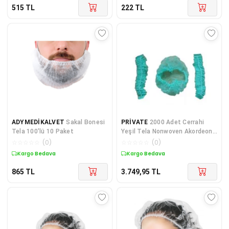
515
TL
222
TL
ADYMEDİKALVET
Sakal Bonesi
PRİVATE
2000 Adet Cerrahi
Tela 100'lü 10 Paket
Yeşil Tela Nonwoven Akordeon
Bone 52 Cm Çift La
☆
☆
☆
☆
☆
(
0
)
☆
☆
☆
☆
☆
(
0
)
Kargo Bedava
Kargo Bedava
865
TL
3.749,95
TL