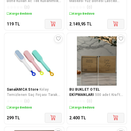
Bone Kullan At Tek Kullanımlık
Maskesi Yüz Bonesi Lastikli
100lü Bone
Non-Wowen Spunb
☆
☆
☆
☆
☆
(
0
)
☆
☆
☆
☆
☆
(
0
)
Kargo Bedava
Kargo Bedava
119
TL
2.149,95
TL
SanalAMCA Store
Kolay
BU BUKLET OTEL
Temizlenen Saç Fırçası Tarak
EKİPMANLARI
500 adet Kraft
Fırça Kılı Aç Kapa
yırt-aç otel tipi duş bonesi
☆
☆
☆
☆
☆
(
0
)
☆
☆
☆
☆
☆
(
0
)
Kargo Bedava
Kargo Bedava
299
TL
2.400
TL