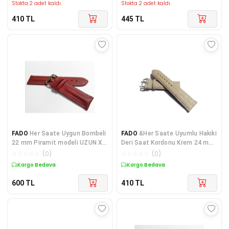
Stokta 2 adet kaldı.
Stokta 2 adet kaldı.
410
TL
445
TL
FADO
Her Saate Uygun Bombeli
FADO
&Her Saate Uyumlu Hakiki
22 mm Piramit modeli UZUN XL
Deri Saat Kordonu Krem 24 mm
Hakiki Deri (226) kırmızı
( 323 )
☆
☆
☆
☆
☆
(
0
)
☆
☆
☆
☆
☆
(
0
)
Kargo Bedava
Kargo Bedava
600
TL
410
TL