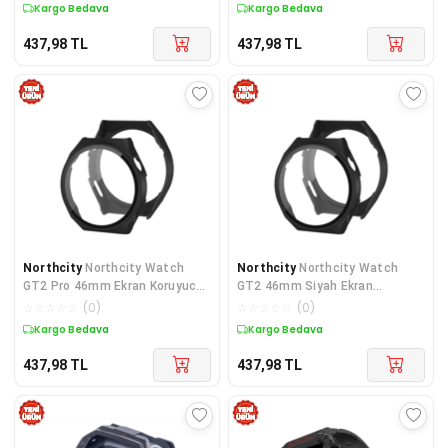
Koruma
Kargo Bedava
Kargo Bedava
437,98
TL
437,98
TL
Northcity
Northcity Watch
Northcity
Northcity Watch
GT2 Pro 46mm Ekran Koruyucu
GT2 46mm Siyah Ekran
Kasa - Siyah ve Dayanıklı
Koruyucu ve Kasa Koruyucu -
☆
☆
☆
☆
☆
(
0
)
☆
☆
☆
☆
☆
(
0
)
Dayanıklı Kılıf
Kargo Bedava
Kargo Bedava
437,98
TL
437,98
TL