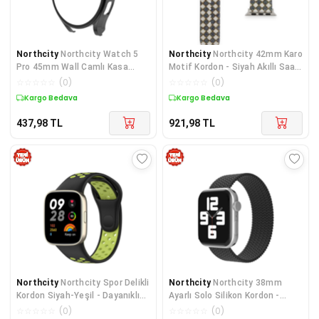
Northcity
Northcity Watch 5
Northcity
Northcity 42mm Karo
Pro 45mm Wall Camlı Kasa
Motif Kordon - Siyah Akıllı Saat
Ekran Koruyucu - Siyah
Kebabı ve Kollar
☆
☆
☆
☆
☆
(
0
)
☆
☆
☆
☆
☆
(
0
)
Kargo Bedava
Kargo Bedava
437,98
TL
921,98
TL
Northcity
Northcity Spor Delikli
Northcity
Northcity 38mm
Kordon Siyah-Yeşil - Dayanıklı
Ayarlı Solo Silikon Kordon -
ve Rahat Spor Saat Kordonu
Siyah Spor ve Şık Saat Kolu
☆
☆
☆
☆
☆
(
0
)
☆
☆
☆
☆
☆
(
0
)