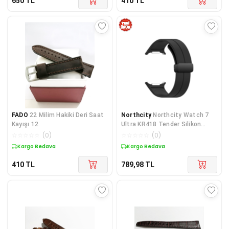
650
TL
410
TL
FADO
22 Milim Hakiki Deri Saat
Northcity
Northcity Watch 7
Kayışı 12
Ultra KR418 Tender Silikon
Kordon - Siyah, Konforlu ve
☆
☆
☆
☆
☆
(
0
)
☆
☆
☆
☆
☆
(
0
)
Dayanıklı Takviye Halkası
Kargo Bedava
Kargo Bedava
410
TL
789,98
TL