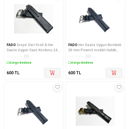
FADO
Greyzi Deri Fosil & Her
FADO
Her Saate Uygun Bombeli
Saate Uygun Saat Kordonu 24
20 mm Piramit modeli Hakiki
mm kahve (1
Deri (214) koyu mavi
☆
☆
☆
☆
☆
(
0
)
☆
☆
☆
☆
☆
(
0
)
Kargo Bedava
Kargo Bedava
600
TL
600
TL