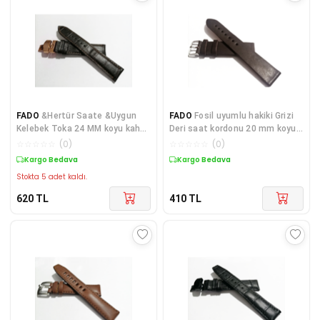
FADO
&Hertür Saate &Uygun
FADO
Fosil uyumlu hakiki Grizi
Kelebek Toka 24 MM koyu kahve
Deri saat kordonu 20 mm koyu
kordon (188 ) rose toka
kahve rh
☆
☆
☆
☆
☆
(
0
)
☆
☆
☆
☆
☆
(
0
)
Kargo Bedava
Kargo Bedava
Stokta 5 adet kaldı.
620
TL
410
TL