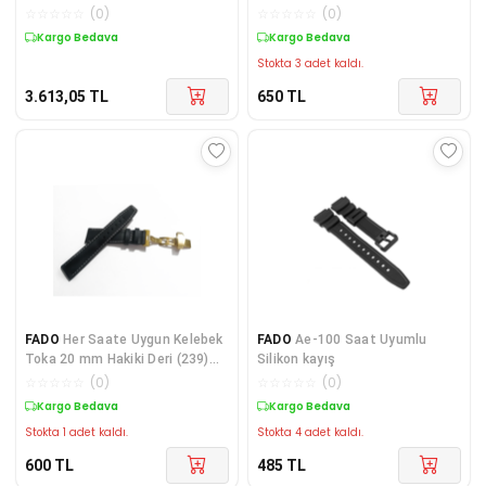
Gps Uyumlu Sesli Asistan
ROSE TOKA MAVİ
☆
☆
☆
☆
☆
(
0
)
☆
☆
☆
☆
☆
(
0
)
Kargo Bedava
Kargo Bedava
Stokta 3 adet kaldı.
3.613,05
TL
650
TL
FADO
Her Saate Uygun Kelebek
FADO
Ae-100 Saat Uyumlu
Toka 20 mm Hakiki Deri (239)
Silikon kayış
SARI TOKA SİYAH
☆
☆
☆
☆
☆
(
0
)
☆
☆
☆
☆
☆
(
0
)
Kargo Bedava
Kargo Bedava
Stokta 1 adet kaldı.
Stokta 4 adet kaldı.
600
TL
485
TL