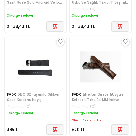
Saat Rose Gold Android Ve İos
Uyku Ve Sağlık Takibi Titeşimli
Uyumlu
Sesli Arama Mesaj Ve Bildirim
☆
☆
☆
☆
☆
(
0
)
☆
☆
☆
☆
☆
(
0
)
Görme
Kargo Bedava
Kargo Bedava
2.138,40
TL
2.138,40
TL
FADO
DBC-32 -uyumlu Silikon
FADO
&Hertür Saate &Uygun
Saat Kordonu Kayışı
Kelebek Toka 24 MM kahve
kordon (192)gumuş toka
☆
☆
☆
☆
☆
(
0
)
☆
☆
☆
☆
☆
(
0
)
Kargo Bedava
Kargo Bedava
Stokta 4 adet kaldı.
485
TL
620
TL