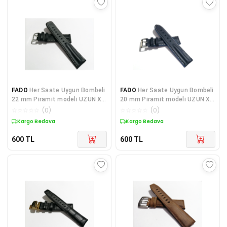
FADO
Her Saate Uygun Bombeli
FADO
Her Saate Uygun Bombeli
22 mm Piramit modeli UZUN XL
20 mm Piramit modeli UZUN XL
Hakiki Deri (223) SİYAH
Hakiki Deri (221) MAVİ
☆
☆
☆
☆
☆
(
0
)
☆
☆
☆
☆
☆
(
0
)
Kargo Bedava
Kargo Bedava
600
TL
600
TL