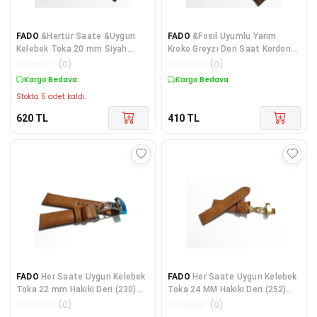
FADO
&Hertür Saate &Uygun
FADO
&Fosil Uyumlu Yarım
Kelebek Toka 20 mm Siyah
Kroko Greyzı Deri Saat Kordonu
Kordon(169) altın rengı toka
22 mm (205) kahve
☆
☆
☆
☆
☆
(
0
)
☆
☆
☆
☆
☆
(
0
)
Kargo Bedava
Kargo Bedava
Stokta 5 adet kaldı.
620
TL
410
TL
FADO
Her Saate Uygun Kelebek
FADO
Her Saate Uygun Kelebek
Toka 22 mm Hakiki Deri (230)
Toka 24 MM Hakiki Deri (252)
gumuş toka TABA
SARI TOKA TABA
☆
☆
☆
☆
☆
(
0
)
☆
☆
☆
☆
☆
(
0
)