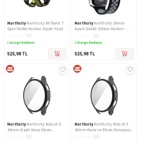
Northcity
Northcity Mi Band 7
Northcity
Northcity 38mm
Spor Delikli Kordon Siyah-Yeşil -
Ayarlı Delikli Silikon Kordon -
Rahat ve Dayanıklı Spor Takımı
Siyah-Gri (Dayanıklı ve Spor
☆
☆
☆
☆
☆
(
0
)
☆
☆
☆
☆
☆
(
0
)
Görünümlü)
Kargo Bedava
Kargo Bedava
525,98
TL
525,98
TL
Northcity
Northcity Watch 5
Northcity
Northcity Watch 5
44mm Siyah Kasa Ekran
40mm Kasa ve Ekran Koruyucu -
Koruyucu - Şık ve Dayanıklı
Siyah, Dayanıklı ve Şık Koruma
☆
☆
☆
☆
☆
(
0
)
☆
☆
☆
☆
☆
(
0
)