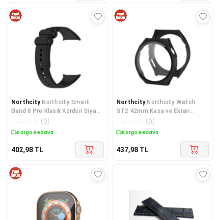
Northcity
Northcity Smart
Northcity
Northcity Watch
Band 8 Pro Klasik Kordon Siyah
GT2 42mm Kasa ve Ekran
- Rahat ve Dayanıklı
Koruyucu - Siyah & Dota Camlı
☆
☆
☆
☆
☆
(
0
)
☆
☆
☆
☆
☆
(
0
)
Kargo Bedava
Kargo Bedava
402,98
TL
437,98
TL