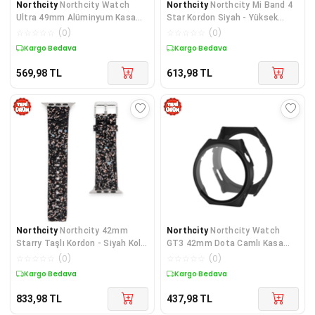
Northcity
Northcity Watch
Northcity
Northcity Mi Band 4
Ultra 49mm Alüminyum Kasa
Star Kordon Siyah - Yüksek
Cam Ekran Koruyucu - Siyah
Kaliteli Takviye Kolu ve Değişim
☆
☆
☆
☆
☆
(
0
)
☆
☆
☆
☆
☆
(
0
)
Parçası
Kargo Bedava
Kargo Bedava
569,98
TL
613,98
TL
Northcity
Northcity 42mm
Northcity
Northcity Watch
Starry Taşlı Kordon - Siyah Kol
GT3 42mm Dota Camlı Kasa
Saati
Ekran Koruyucu - Siyah
☆
☆
☆
☆
☆
(
0
)
☆
☆
☆
☆
☆
(
0
)
Premium Kalkan
Kargo Bedava
Kargo Bedava
833,98
TL
437,98
TL