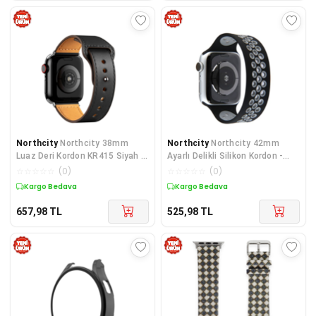
Northcity
Northcity 38mm
Northcity
Northcity 42mm
Luaz Deri Kordon KR415 Siyah –
Ayarlı Delikli Silikon Kordon -
Saatinize Lüks ve Konfor Katın
Siyah Gri Spor ve Şık Saat Kolu
☆
☆
☆
☆
☆
(
0
)
☆
☆
☆
☆
☆
(
0
)
Kargo Bedava
Kargo Bedava
657,98
TL
525,98
TL