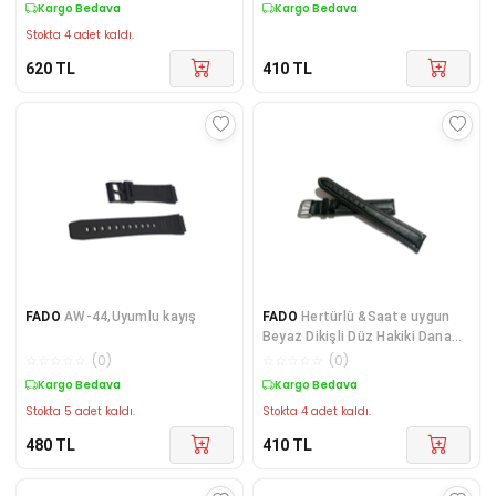
Kargo Bedava
Kargo Bedava
Stokta 4 adet kaldı.
620
TL
410
TL
FADO
AW-44,Uyumlu kayış
FADO
Hertürlü &Saate uygun
Beyaz Dikişli Düz Hakiki Dana
derisi 18 mm Uzun Kayış (199)
☆
☆
☆
☆
☆
(
0
)
☆
☆
☆
☆
☆
(
0
)
Kargo Bedava
Kargo Bedava
Stokta 5 adet kaldı.
Stokta 4 adet kaldı.
480
TL
410
TL