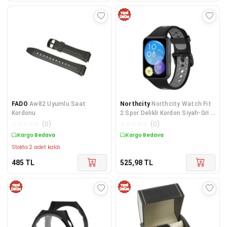
FADO
Aw82 Uyumlu Saat
Northcity
Northcity Watch Fit
Kordonu
2 Spor Delikli Kordon Siyah-Gri -
Dayanıklı Spor Takı Aksesuarı
☆
☆
☆
☆
☆
(
0
)
☆
☆
☆
☆
☆
(
0
)
Kargo Bedava
Kargo Bedava
Stokta 2 adet kaldı.
485
TL
525,98
TL