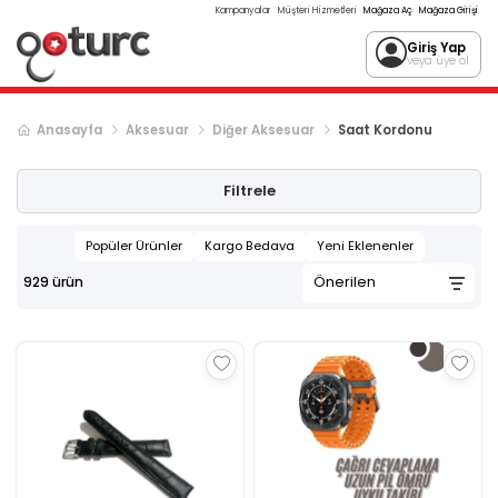
Kampanyalar
Müşteri Hizmetleri
Mağaza Aç
Mağaza Girişi
Giriş Yap
veya üye ol
Anasayfa
Aksesuar
Diğer Aksesuar
Saat Kordonu
Sonraki ürün sayfası, sayfa
2
Filtrele
Popüler Ürünler
Kargo Bedava
Yeni Eklenenler
929
ürün