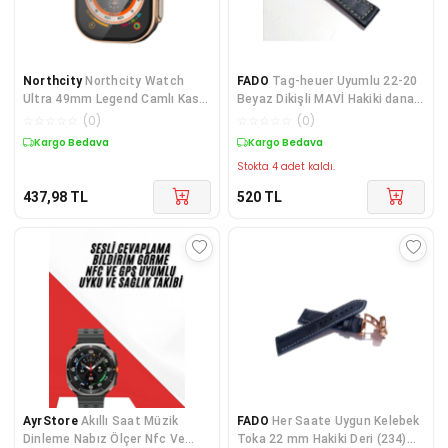
Northcity
Northcity Watch
FADO
Tag-heuer Uyumlu 22-20
Ultra 49mm Legend Camlı Kasa
Beyaz Dikişli MAVİ Hakiki dana
Ekran Koruyucu - Siyah-Gold
derisi
☆
☆
☆
☆
☆
(
0
)
☆
☆
☆
☆
☆
(
0
)
Kargo Bedava
Kargo Bedava
Stokta 4 adet kaldı.
437,98
TL
520
TL
AyrStore
Akıllı Saat Müzik
FADO
Her Saate Uygun Kelebek
Dinleme Nabız Ölçer Nfc Ve
Toka 22 mm Hakiki Deri (234)