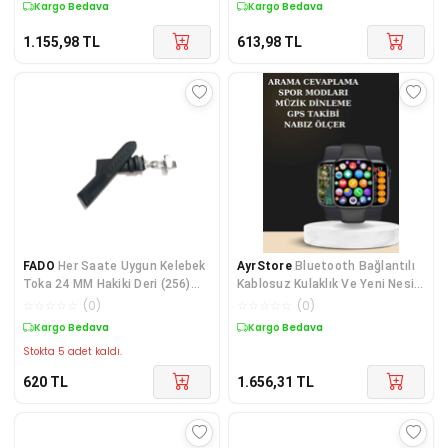
Kargo Bedava
Kargo Bedava
1.155,98
TL
613,98
TL
FADO
Her Saate Uygun Kelebek
AyrStore
Bluetooth Bağlantılı
Toka 24 MM Hakiki Deri (256)
Kablosuz Kulaklık Ve Yeni Nesil
GUMUŞ TOKA SİYAH
Akıllı Saat 5.0 Bluetooth
☆
☆
☆
☆
☆
(
0
)
☆
☆
☆
☆
☆
(
0
)
Kargo Bedava
Kargo Bedava
Stokta 5 adet kaldı.
620
TL
1.656,31
TL