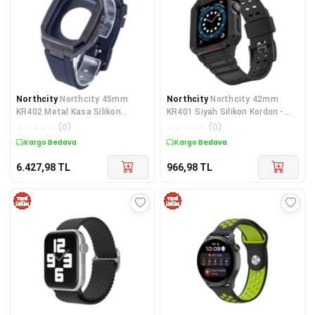
Northcity
Northcity 45mm
Northcity
Northcity 42mm
KR402 Metal Kasa Silikon
KR401 Siyah Silikon Kordon -
Kordon Şık Spor Saat - Siyah
Şık, Spor ve Rahat Takım Elbise
☆
☆
☆
☆
☆
(
0
)
☆
☆
☆
☆
☆
(
0
)
Kolu
Kargo Bedava
Kargo Bedava
6.427,98
TL
966,98
TL