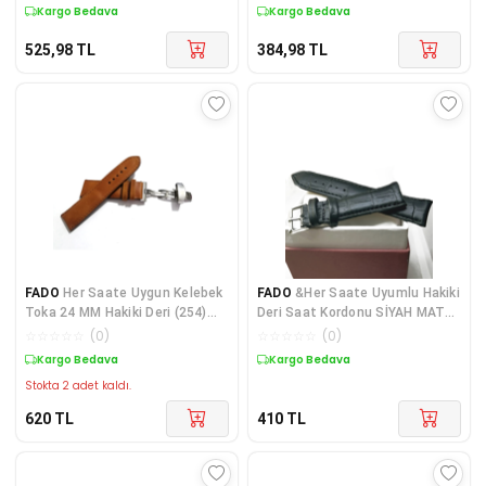
Kargo Bedava
Kargo Bedava
525,98
TL
384,98
TL
FADO
Her Saate Uygun Kelebek
FADO
&Her Saate Uyumlu Hakiki
Toka 24 MM Hakiki Deri (254)
Deri Saat Kordonu SİYAH MAT
GUMUŞ TOKA TABA
20 mm ( 310 )
☆
☆
☆
☆
☆
(
0
)
☆
☆
☆
☆
☆
(
0
)
Kargo Bedava
Kargo Bedava
Stokta 2 adet kaldı.
620
TL
410
TL