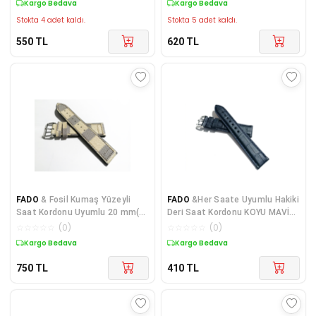
Kargo Bedava
Kargo Bedava
Stokta 4 adet kaldı.
Stokta 5 adet kaldı.
550
TL
620
TL
FADO
& Fosil Kumaş Yüzeyli
FADO
&Her Saate Uyumlu Hakiki
Saat Kordonu Uyumlu 20 mm(
Deri Saat Kordonu KOYU MAVİ
207 )
MAT 20 mm ( 315 )
☆
☆
☆
☆
☆
(
0
)
☆
☆
☆
☆
☆
(
0
)
Kargo Bedava
Kargo Bedava
750
TL
410
TL