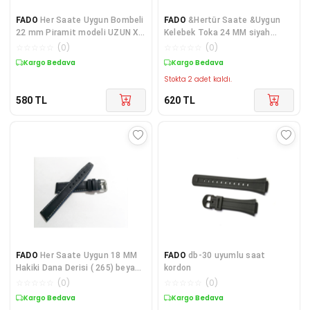
FADO
Her Saate Uygun Bombeli
FADO
&Hertür Saate &Uygun
22 mm Piramit modeli UZUN XL
Kelebek Toka 24 MM siyah
Hakiki Deri (222) MAVİ
kordon (191 ) altın toka
☆
☆
☆
☆
☆
(
0
)
☆
☆
☆
☆
☆
(
0
)
Kargo Bedava
Kargo Bedava
Stokta 2 adet kaldı.
580
TL
620
TL
FADO
Her Saate Uygun 18 MM
FADO
db-30 uyumlu saat
Hakiki Dana Derisi ( 265) beyaz
kordon
dikişli koyu mavi
☆
☆
☆
☆
☆
(
0
)
☆
☆
☆
☆
☆
(
0
)
Kargo Bedava
Kargo Bedava