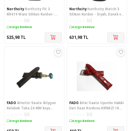
Northcity
Northcity Fit 3
Northcity
Northcity Watch 3
KR419 Ware Silikon Kordon -
Silikon Kordon - Siyah, Esnek ve
Siyah, Dayanıklı Saat Kolu
Hafif Kablo Alternatifi
☆
☆
☆
☆
☆
(
0
)
☆
☆
☆
☆
☆
(
0
)
Kargo Bedava
Kargo Bedava
525,98
TL
631,98
TL
FADO
&Hertür Saate &Uygun
FADO
&Her Saate Uyumlu Hakiki
Kelebek Toka 24 MM koyu
Deri Saat Kordonu KIRMIZI 18
kahverengı kordon (449 ) altın
mm ( 319 )
☆
☆
☆
☆
☆
(
0
)
☆
☆
☆
☆
☆
(
0
)
rengi toka
Kargo Bedava
Kargo Bedava