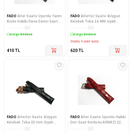
FADO
&Her Saate Uyumlu Yarım
FADO
&Hertür Saate &Uygun
Kroko Hakiki Dana Derisi Saat
Kelebek Toka 24 MM siyah
Kordonu 22mm (203) kahve
kordon (195) siyah toka
☆
☆
☆
☆
☆
(
0
)
☆
☆
☆
☆
☆
(
0
)
Kargo Bedava
Kargo Bedava
Stokta 4 adet kaldı.
410
TL
620
TL
FADO
&Hertür Saate &Uygun
FADO
&Her Saate Uyumlu Hakiki
Kelebek Toka 20 mm Siyah
Deri Saat Kordonu KIRMIZI 22
Kordon(168) rose toka
mm ( 320 )
☆
☆
☆
☆
☆
(
0
)
☆
☆
☆
☆
☆
(
0
)