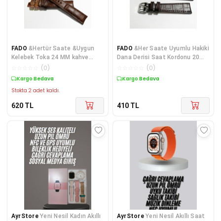
FADO
&Hertür Saate &Uygun
FADO
&Her Saate Uyumlu Hakiki
Kelebek Toka 24 MM kahve
Dana Derisi Saat Kordonu 20
kordon (194) rose toka
mm ( 1
☆
☆
☆
☆
☆
(
0
)
☆
☆
☆
☆
☆
(
0
)
Kargo Bedava
Kargo Bedava
Stokta 2 adet kaldı.
620
TL
410
TL
AyrStore
Yeni Nesil Kadın Akıllı
AyrStore
Yeni Nesil Akıllı Saat