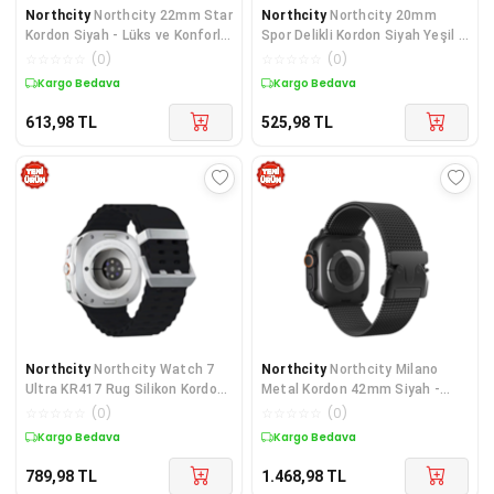
Northcity
Northcity 22mm Star
Northcity
Northcity 20mm
Kordon Siyah - Lüks ve Konforlu
Spor Delikli Kordon Siyah Yeşil -
Kum Saat Modelleri
Modern ve Dayanıklı Aksesuar
☆
☆
☆
☆
☆
(
0
)
☆
☆
☆
☆
☆
(
0
)
Kargo Bedava
Kargo Bedava
613,98
TL
525,98
TL
Northcity
Northcity Watch 7
Northcity
Northcity Milano
Ultra KR417 Rug Silikon Kordon
Metal Kordon 42mm Siyah -
- Siyah Orijinal Yedek Parça
Dayanıklı ve Şık Akıllı Saat
☆
☆
☆
☆
☆
(
0
)
☆
☆
☆
☆
☆
(
0
)
Aksesuarı
Kargo Bedava
Kargo Bedava
789,98
TL
1.468,98
TL