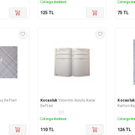
Kargo Bedava
Kargo B
125
TL
75
TL
ay Defteri
Kocaoluk
Yönetim Kurulu Karar
Kocaoluk
Defteri
Karton K
☆
☆
☆
☆
☆
(
0
)
☆
☆
☆
☆
☆
Kargo Bedava
Kargo B
110
TL
126
TL