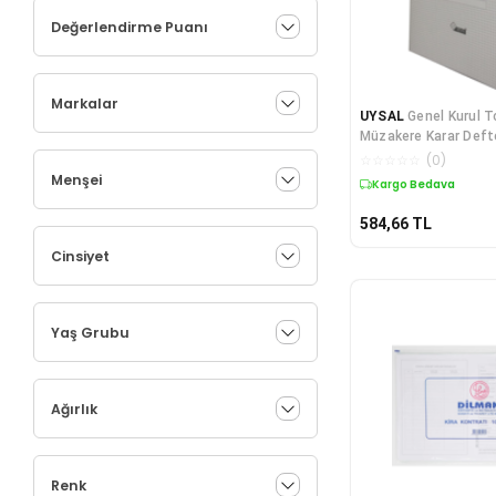
Değerlendirme Puanı
Markalar
UYSAL
Genel Kurul T
Müzakere Karar Defte
Yaprak(80SYF) Numar
☆
☆
☆
☆
☆
(
0
)
Paket
Menşei
Kargo Bedava
584,66
TL
Cinsiyet
Yaş Grubu
Ağırlık
Renk