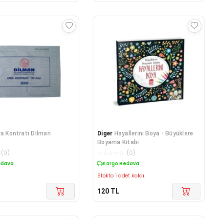
ra Kontratı Dilman
Diger
Hayallerini Boya - Büyüklere
Boyama Kitabı
(
0
)
☆
☆
☆
☆
☆
(
0
)
edava
Kargo Bedava
Stokta 1 adet kaldı.
120
TL