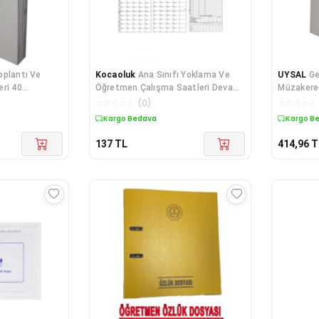
oplantı Ve
Kocaoluk
Ana Sınıfı Yoklama Ve
UYSAL
Ge
ri 40
Öğretmen Çalışma Saatleri Devam
Müzakere 
alı 10 Lu
Takip Defteri
Yaprak(80
☆
☆
☆
☆
☆
(
0
)
☆
☆
☆
☆
☆
Paket
Kargo Bedava
Kargo B
137
TL
414,96
T