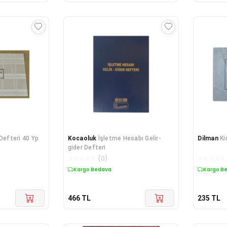
Defteri 40 Yp
Kocaoluk
İşletme Hesabı Gelir-
Dilman
Ki
gider Defteri
☆
☆
☆
☆
☆
(
0
)
☆
☆
☆
☆
☆
Kargo Bedava
Kargo B
466
TL
235
TL