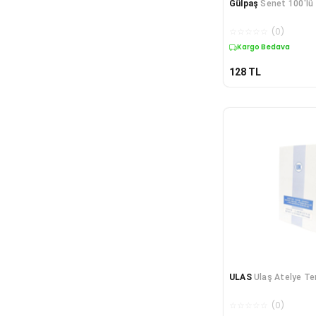
Gülpaş
Senet 100'lü
☆
☆
☆
☆
☆
(
0
)
Kargo Bedava
128
TL
ULAS
Ulaş Atelye Te
☆
☆
☆
☆
☆
(
0
)