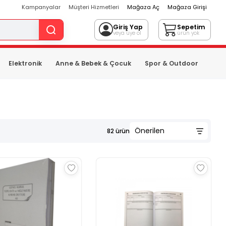
Kampanyalar
Müşteri Hizmetleri
Mağaza Aç
Mağaza Girişi
Giriş Yap
Sepetim
veya üye ol
ürün yok
Elektronik
Anne & Bebek & Çocuk
Spor & Outdoor
82
ürün