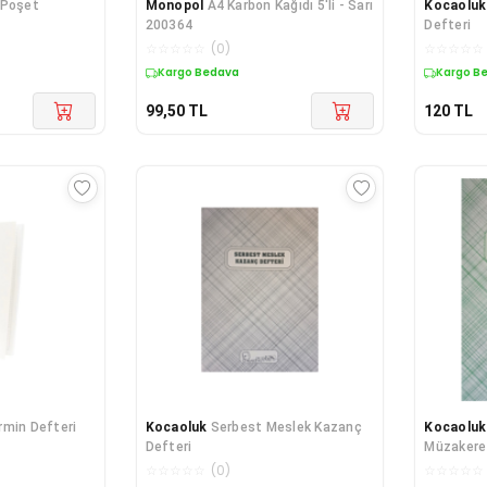
 Poşet
Monopol
A4 Karbon Kağıdı 5'li - Sarı
Kocaoluk
200364
Defteri
☆
☆
☆
☆
☆
(
0
)
☆
☆
☆
☆
☆
Kargo Bedava
Kargo B
99,50
TL
120
TL
rmin Defteri
Kocaoluk
Serbest Meslek Kazanç
Kocaoluk
Defteri
Müzakere 
☆
☆
☆
☆
☆
(
0
)
☆
☆
☆
☆
☆