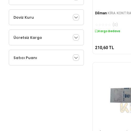
Dilman
KİRA KONTRA
Doviz Kuru
☆
☆
☆
☆
☆
(
0
)
Kargo Bedava
Ücretsiz Kargo
210,60
TL
Satıcı Puanı