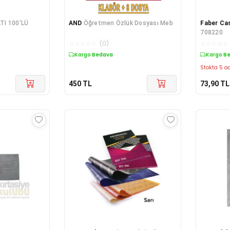
TI 100'LÜ
AND
Öğretmen Özlük Dosyası Meb
Faber Cas
708220
☆
☆
☆
☆
☆
(
0
)
☆
☆
☆
☆
☆
Kargo Bedava
Kargo B
Stokta 5 ad
450
TL
73,90
TL