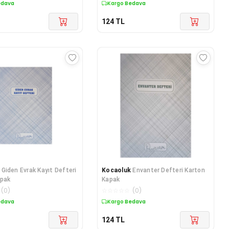
edava
Kargo Bedava
124
TL
Giden Evrak Kayıt Defteri
Kocaoluk
Envanter Defteri Karton
apak
Kapak
(
0
)
☆
☆
☆
☆
☆
(
0
)
edava
Kargo Bedava
124
TL