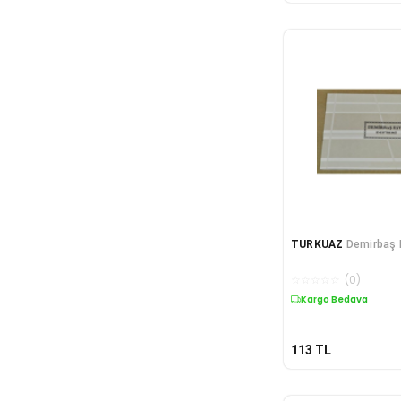
TURKUAZ
Demirbaş 
☆
☆
☆
☆
☆
(
0
)
Kargo Bedava
113
TL