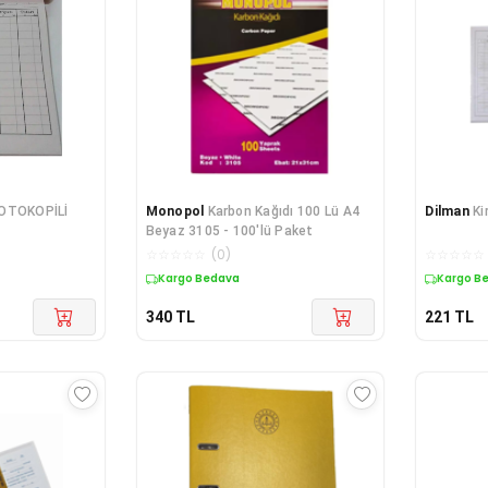
 OTOKOPİLİ
Monopol
Karbon Kağıdı 100 Lü A4
Dilman
Ki
Beyaz 3105 - 100'lü Paket
☆
☆
☆
☆
☆
(
0
)
☆
☆
☆
☆
☆
Kargo Bedava
Kargo B
340
TL
221
TL