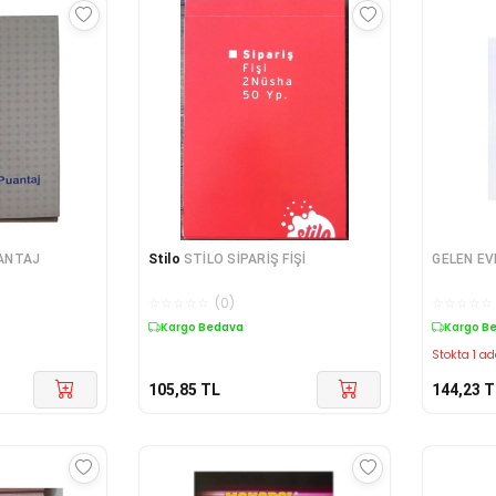
UANTAJ
Stilo
STİLO SİPARİŞ FİŞİ
GELEN EV
☆
☆
☆
☆
☆
(
0
)
☆
☆
☆
☆
☆
Kargo Bedava
Kargo B
Stokta 1 ad
105,85
TL
144,23
T