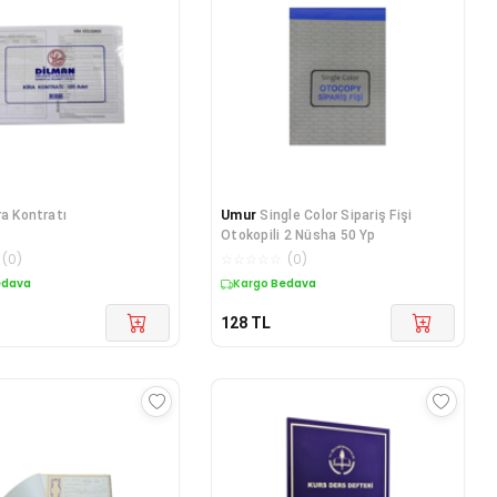
ra Kontratı
Umur
Single Color Sipariş Fişi
Otokopili 2 Nüsha 50 Yp
(
0
)
☆
☆
☆
☆
☆
(
0
)
edava
Kargo Bedava
128
TL