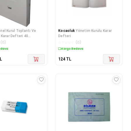
nel Kurul Toplantı Ve
Kocaoluk
Yönetim Kurulu Karar
Karar Defteri 40
Defteri
SYF) Numaralı 10 Lu
(
0
)
☆
☆
☆
☆
☆
(
0
)
edava
Kargo Bedava
L
124
TL