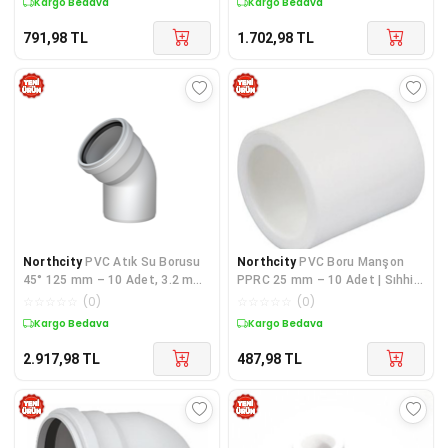
Kargo Bedava
Kargo Bedava
791,98
TL
1.702,98
TL
Northcity
PVC Atık Su Borusu
Northcity
PVC Boru Manşon
45° 125 mm – 10 Adet, 3.2 mm
PPRC 25 mm – 10 Adet | Sıhhi
Et Kalınlığı
Tesisat Bağlantı Elemanı
☆
☆
☆
☆
☆
(
0
)
☆
☆
☆
☆
☆
(
0
)
Kargo Bedava
Kargo Bedava
2.917,98
TL
487,98
TL