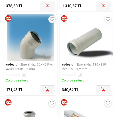
378,80
TL
1.310,87
TL
colezium
Ege Yıldız 50X45 Pvc
colezium
Ege Yıldız 110X150
Açık Dirsek 3,2 mm
Pvc Boru 3,2 mm
☆
☆
☆
☆
☆
(
0
)
☆
☆
☆
☆
☆
(
0
)
Kargo Bedava
Kargo Bedava
171,43
TL
340,64
TL