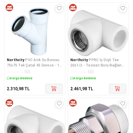
Northcity
PVC Atık Su Borusu
Northcity
PPRC İç Dişli Tee
75x75 Tek Çatal 45 Derece - 10
20x1/2 - Tesisat Boru Bağlantı
Adet
Elemanı 10'lu Paket
☆
☆
☆
☆
☆
(
0
)
☆
☆
☆
☆
☆
(
0
)
Kargo Bedava
Kargo Bedava
2.310,98
TL
2.461,98
TL