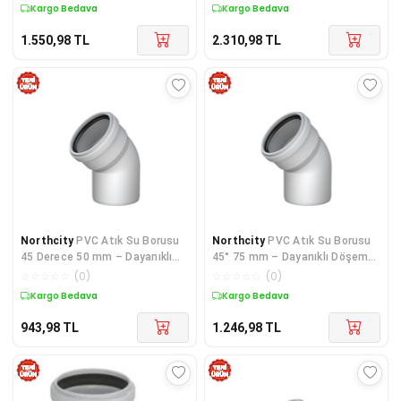
Kargo Bedava
Kargo Bedava
1.550,98
TL
2.310,98
TL
Northcity
PVC Atık Su Borusu
Northcity
PVC Atık Su Borusu
45 Derece 50 mm – Dayanıklı
45° 75 mm – Dayanıklı Döşeme
Plastik Boru 10 Adet
Parçası
☆
☆
☆
☆
☆
(
0
)
☆
☆
☆
☆
☆
(
0
)
Kargo Bedava
Kargo Bedava
943,98
TL
1.246,98
TL