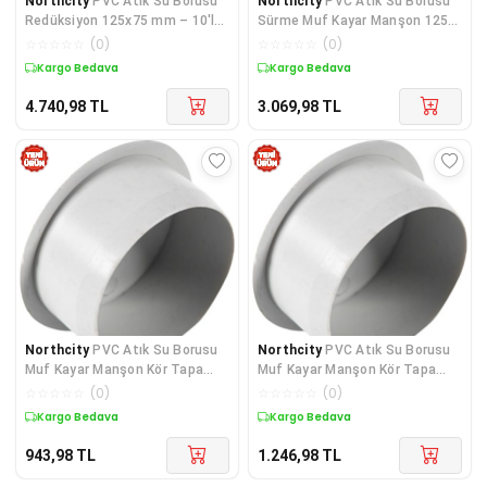
Northcity
PVC Atık Su Borusu
Northcity
PVC Atık Su Borusu
Redüksiyon 125x75 mm – 10'lu
Sürme Muf Kayar Manşon 125
Paket, 3,2 mm Et Kalınlığı
mm – 10 Adet | Et Kalınlığı 3,2
☆
☆
☆
☆
☆
(
0
)
☆
☆
☆
☆
☆
(
0
)
mm
Kargo Bedava
Kargo Bedava
4.740,98
TL
3.069,98
TL
Northcity
PVC Atık Su Borusu
Northcity
PVC Atık Su Borusu
Muf Kayar Manşon Kör Tapa
Muf Kayar Manşon Kör Tapa
75mm - 10'lu Paket
110 mm - 10'lu Paket |
☆
☆
☆
☆
☆
(
0
)
☆
☆
☆
☆
☆
(
0
)
Sızdırmaz Bağlantı
Kargo Bedava
Kargo Bedava
943,98
TL
1.246,98
TL