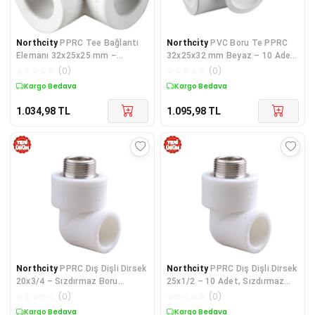
Northcity
PPRC Tee Bağlantı
Northcity
PVC Boru Te PPRC
Elemanı 32x25x25 mm –
32x25x32 mm Beyaz – 10 Adet
Sızdırmaz Boru Bağlantısı,
Sıhhi Tesisat Bağlantı Elemanı
☆
☆
☆
☆
☆
(
0
)
☆
☆
☆
☆
☆
(
0
)
Beyaz, 10 Adet
Kargo Bedava
Kargo Bedava
1.034,98
TL
1.095,98
TL
Northcity
PPRC Dış Dişli Dirsek
Northcity
PPRC Dış Dişli Dirsek
20x3/4 – Sızdırmaz Boru
25x1/2 – 10 Adet, Sızdırmaz
Bağlantı Parçası 10 Adet
PVC Boru Bağlantı Elemanı
☆
☆
☆
☆
☆
(
0
)
☆
☆
☆
☆
☆
(
0
)
Kargo Bedava
Kargo Bedava