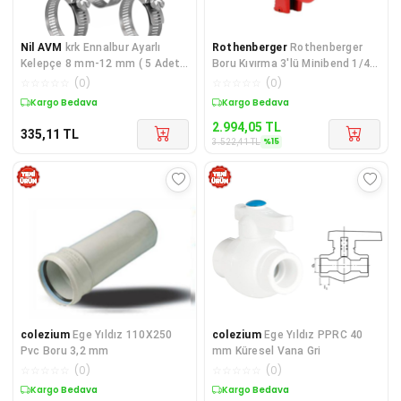
Nil AVM
krk Ennalbur Ayarlı
Rothenberger
Rothenberger
Kelepçe 8 mm-12 mm ( 5 Adet )
Boru Kıvırma 3'lü Minibend 1/4-
krk
5/16-3/8" 25151
☆
☆
☆
☆
☆
(
0
)
☆
☆
☆
☆
☆
(
0
)
Kargo Bedava
Sepette %15 İndirim
2.994,05
TL
335,11
TL
%
15
3.522,41
TL
colezium
Ege Yıldız 110X250
colezium
Ege Yıldız PPRC 40
Pvc Boru 3,2 mm
mm Küresel Vana Gri
☆
☆
☆
☆
☆
(
0
)
☆
☆
☆
☆
☆
(
0
)
Kargo Bedava
Kargo Bedava