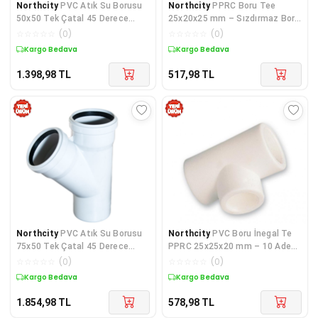
Northcity
PVC Atık Su Borusu
Northcity
PPRC Boru Tee
50x50 Tek Çatal 45 Derece
25x20x25 mm – Sızdırmaz Boru
10'lu Paket - Beyaz, 3.2mm Et
Bağlantı Parçası 10 Adet
☆
☆
☆
☆
☆
(
0
)
☆
☆
☆
☆
☆
(
0
)
Kalınlığı
Kargo Bedava
Kargo Bedava
1.398,98
TL
517,98
TL
Northcity
PVC Atık Su Borusu
Northcity
PVC Boru İnegal Te
75x50 Tek Çatal 45 Derece
PPRC 25x25x20 mm – 10 Adet
10'lu Paket – Sızdırmaz
Beyaz PPR Tee Bağlantı
☆
☆
☆
☆
☆
(
0
)
☆
☆
☆
☆
☆
(
0
)
Döşeme Sistemi
Elemanı
Kargo Bedava
Kargo Bedava
1.854,98
TL
578,98
TL