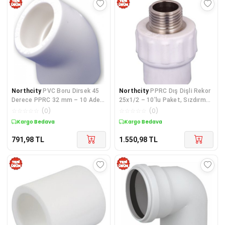
Northcity
PVC Boru Dirsek 45
Northcity
PPRC Dış Dişli Rekor
Derece PPRC 32 mm – 10 Adet
25x1/2 – 10'lu Paket, Sızdırmaz
| Sıhhi Tesisat Bağlantı Parçası
Boru Bağlantı Çözümü
☆
☆
☆
☆
☆
(
0
)
☆
☆
☆
☆
☆
(
0
)
Kargo Bedava
Kargo Bedava
791,98
TL
1.550,98
TL