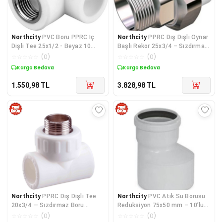
Northcity
PVC Boru PPRC İç
Northcity
PPRC Dış Dişli Oynar
Dişli Tee 25x1/2 - Beyaz 10
Başlı Rekor 25x3/4 – Sızdırmaz
Adet | Sıhhi Tesisat Bağlantı
Boru Bağlantı Elemanı 10'lu
☆
☆
☆
☆
☆
(
0
)
☆
☆
☆
☆
☆
(
0
)
Elemanı
Kargo Bedava
Kargo Bedava
1.550,98
TL
3.828,98
TL
Northcity
PPRC Dış Dişli Tee
Northcity
PVC Atık Su Borusu
20x3/4 — Sızdırmaz Boru
Redüksiyon 75x50 mm – 10’lu
Bağlantı Çözümü, 10'lu Paket
Paket, 3.2 mm Et Kalınlığı
☆
☆
☆
☆
☆
(
0
)
☆
☆
☆
☆
☆
(
0
)