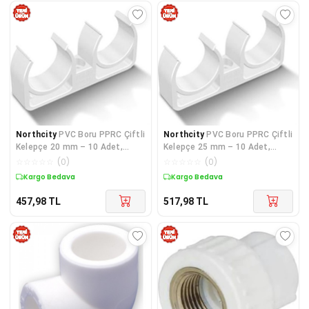
Northcity
PVC Boru PPRC Çiftli
Northcity
PVC Boru PPRC Çiftli
Kelepçe 20 mm – 10 Adet,
Kelepçe 25 mm – 10 Adet,
Sızdırmaz Montaj
Güvenli Boru Sabitleme
☆
☆
☆
☆
☆
(
0
)
☆
☆
☆
☆
☆
(
0
)
Çözümü
Kargo Bedava
Kargo Bedava
457,98
TL
517,98
TL