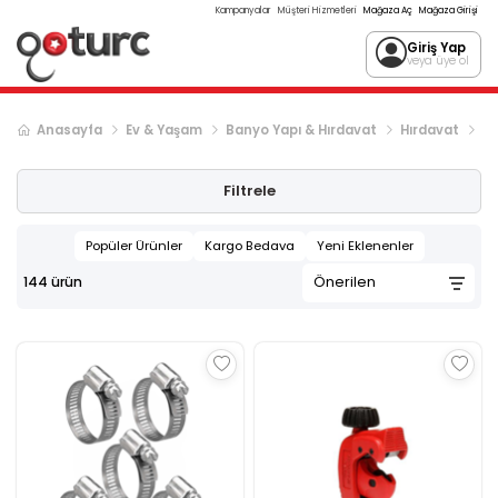
Kampanyalar
Müşteri Hizmetleri
Mağaza Aç
Mağaza Girişi
Giriş Yap
veya üye ol
Anasayfa
Ev & Yaşam
Banyo Yapı & Hırdavat
Hırdavat
PV
Sonraki ürün sayfası, sayfa
2
Filtrele
Popüler Ürünler
Kargo Bedava
Yeni Eklenenler
144
ürün