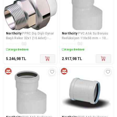
Northcity
PPRC Dış Dişli Oynar
Northcity
PVC Atık Su Borusu
Başlı Rekor 32x1 (10 Adet) -
Redüksiyon 110x50 mm – 10
PVC Boru Bağlantı Elemanı
Adet Beyaz Plastik Boru
☆
☆
☆
☆
☆
(
0
)
☆
☆
☆
☆
☆
(
0
)
Redüksiyonu
Kargo Bedava
Kargo Bedava
5.246,98
TL
2.917,98
TL