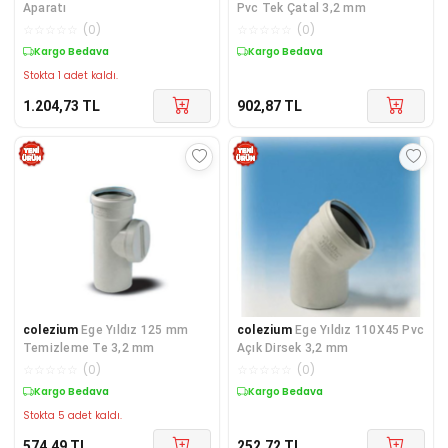
Aparatı
Pvc Tek Çatal 3,2 mm
☆
☆
☆
☆
☆
(
0
)
☆
☆
☆
☆
☆
(
0
)
Kargo Bedava
Kargo Bedava
Stokta 1 adet kaldı.
1.204,73
TL
902,87
TL
colezium
Ege Yıldız 125 mm
colezium
Ege Yıldız 110X45 Pvc
Temizleme Te 3,2 mm
Açık Dirsek 3,2 mm
☆
☆
☆
☆
☆
(
0
)
☆
☆
☆
☆
☆
(
0
)
Kargo Bedava
Kargo Bedava
Stokta 5 adet kaldı.
574,49
TL
252,72
TL