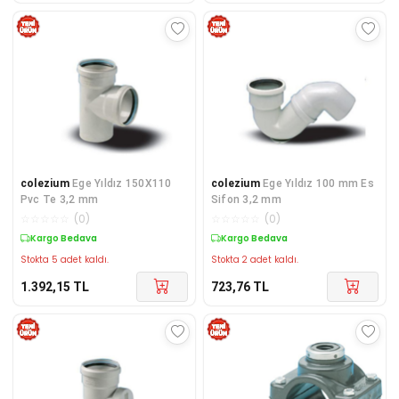
colezium
Ege Yıldız 150X110
colezium
Ege Yıldız 100 mm Es
Pvc Te 3,2 mm
Sifon 3,2 mm
☆
☆
☆
☆
☆
(
0
)
☆
☆
☆
☆
☆
(
0
)
Kargo Bedava
Kargo Bedava
Stokta 5 adet kaldı.
Stokta 2 adet kaldı.
1.392,15
TL
723,76
TL