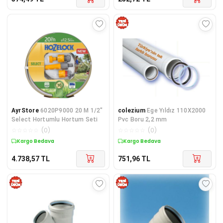
AyrStore
6020P9000 20 M 1/2"
colezium
Ege Yıldız 110X2000
Select Hortumlu Hortum Seti
Pvc Boru 2,2 mm
☆
☆
☆
☆
☆
(
0
)
☆
☆
☆
☆
☆
(
0
)
Kargo Bedava
Kargo Bedava
4.738,57
TL
751,96
TL