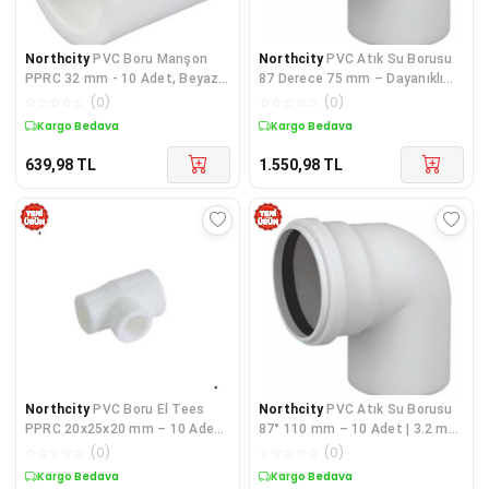
Northcity
PVC Boru Manşon
Northcity
PVC Atık Su Borusu
PPRC 32 mm - 10 Adet, Beyaz
87 Derece 75 mm – Dayanıklı
Sıhhi Tesisat Bağlantı Parçası
Drenaj Borusu 10'lu Paket
☆
☆
☆
☆
☆
(
0
)
☆
☆
☆
☆
☆
(
0
)
Kargo Bedava
Kargo Bedava
639,98
TL
1.550,98
TL
Northcity
PVC Boru El Tees
Northcity
PVC Atık Su Borusu
PPRC 20x25x20 mm – 10 Adet
87° 110 mm – 10 Adet | 3.2 mm
Beyaz Tesisat Bağlantı
Et Kalınlığı
☆
☆
☆
☆
☆
(
0
)
☆
☆
☆
☆
☆
(
0
)
Elemanı
Kargo Bedava
Kargo Bedava