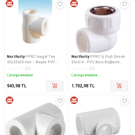
Northcity
PPRC İnegal Tee
Northcity
PPRC İç Dişli Dirsek
32x25x20 mm – Beyaz PVC
25x3/4 - PVC Boru Bağlantı
Boru Bağlantı Elemanı, 10 Adet
Parçası 10'lu Paket
☆
☆
☆
☆
☆
(
0
)
☆
☆
☆
☆
☆
(
0
)
Kargo Bedava
Kargo Bedava
943,98
TL
1.702,98
TL