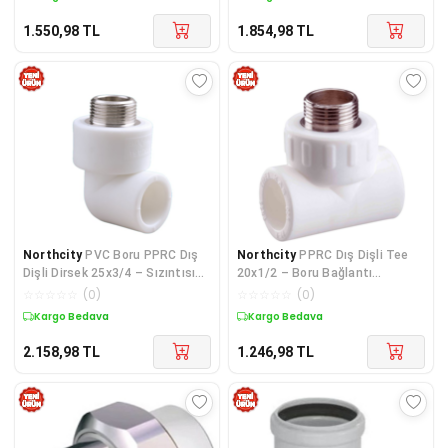
1.550,98
TL
1.854,98
TL
Northcity
PVC Boru PPRC Dış
Northcity
PPRC Dış Dişli Tee
Dişli Dirsek 25x3/4 – Sızıntısız
20x1/2 – Boru Bağlantı
Boru Bağlantısı İçin 10'lu Set
Elemanı, 10 Adet
☆
☆
☆
☆
☆
(
0
)
☆
☆
☆
☆
☆
(
0
)
Kargo Bedava
Kargo Bedava
2.158,98
TL
1.246,98
TL