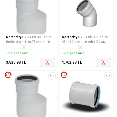
Northcity
PVC Atık Su Borusu
Northcity
PVC Atık Su Borusu
Redüksiyon 110x75 mm – 10
45° 110 mm - 10 Adet Beyaz
Adet, 3.2mm Et Kalınlığı ile
Kalın Duvarlı Tesisat Redüktörü
☆
☆
☆
☆
☆
(
0
)
☆
☆
☆
☆
☆
(
0
)
Sızdırmaz Bağlantı
Kargo Bedava
Kargo Bedava
3.828,98
TL
1.702,98
TL