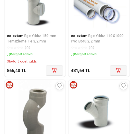
colezium
Ege Yıldız 150 mm
colezium
Ege Yıldız 110X1000
Temizleme Te 3,2 mm
Pvc Boru 2,2 mm
☆
☆
☆
☆
☆
(
0
)
☆
☆
☆
☆
☆
(
0
)
Kargo Bedava
Kargo Bedava
Stokta 5 adet kaldı.
866,40
TL
481,64
TL