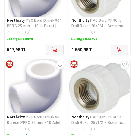
Northcity
PVC Boru Dirsek 90°
Northcity
PVC Boru PPRC İç
PPRC 25 mm – 10'lu Paket |
Dişli Rekor 20x3/4 – Sızdırmaz
Sıhhi Tesisat Bağlantı Parçası
Bağlantı Çözümü, 10 Adet
☆
☆
☆
☆
☆
(
0
)
☆
☆
☆
☆
☆
(
0
)
Kargo Bedava
Kargo Bedava
517,98
TL
1.550,98
TL
Northcity
PVC Boru Dirsek 90
Northcity
PVC Boru PPRC İç
Derece PPRC 32 mm - 10 Adet
Dişli Rekor 25x1/2 – Sızdırmaz
Boru Bağlantı Parçası (10'lu)
☆
☆
☆
☆
☆
(
0
)
☆
☆
☆
☆
☆
(
0
)