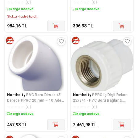
Sıhhi Tesisat Kelepçe
☆
☆
☆
☆
☆
(
0
)
☆
☆
☆
☆
☆
(
0
)
Kargo Bedava
Kargo Bedava
Stokta 4 adet kaldı.
984,16
TL
396,98
TL
Northcity
PVC Boru Dirsek 45
Northcity
PPRC İç Dişli Rekor
Derece PPRC 20 mm – 10 Adet
25x3/4 - PVC Boru Bağlantı
Beyaz, Sızdırmaz Bağlantı
Elemanı 10'lu
☆
☆
☆
☆
☆
(
0
)
☆
☆
☆
☆
☆
(
0
)
Çözümü
Kargo Bedava
Kargo Bedava
457,98
TL
2.461,98
TL