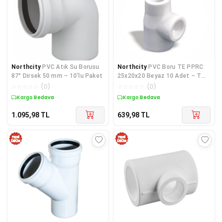
Northcity
PVC Atık Su Borusu
Northcity
PVC Boru TE PPRC
87° Dirsek 50 mm – 10'lu Paket
25x20x20 Beyaz 10 Adet – T
Adaptör
☆
☆
☆
☆
☆
(
0
)
☆
☆
☆
☆
☆
(
0
)
Kargo Bedava
Kargo Bedava
1.095,98
TL
639,98
TL