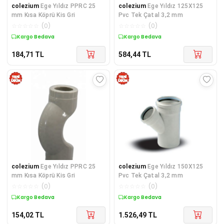
colezium
Ege Yıldız PPRC 25
colezium
Ege Yıldız 125X125
mm Kısa Köprü Kis Gri
Pvc Tek Çatal 3,2 mm
☆
☆
☆
☆
☆
(
0
)
☆
☆
☆
☆
☆
(
0
)
Kargo Bedava
Kargo Bedava
184,71
TL
584,44
TL
colezium
Ege Yıldız PPRC 25
colezium
Ege Yıldız 150X125
mm Kısa Köprü Kis Gri
Pvc Tek Çatal 3,2 mm
☆
☆
☆
☆
☆
(
0
)
☆
☆
☆
☆
☆
(
0
)
Kargo Bedava
Kargo Bedava
154,02
TL
1.526,49
TL