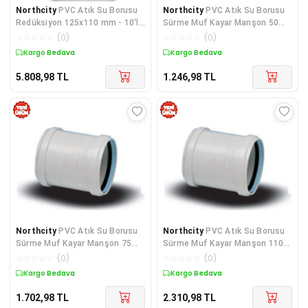
Northcity
PVC Atık Su Borusu
Northcity
PVC Atık Su Borusu
Redüksiyon 125x110 mm - 10'lu
Sürme Muf Kayar Manşon 50
Paket, 3.2 mm Et Kalınlığı
mm – 10'lu Paket
☆
☆
☆
☆
☆
(
0
)
☆
☆
☆
☆
☆
(
0
)
Kargo Bedava
Kargo Bedava
5.808,98
TL
1.246,98
TL
Northcity
PVC Atık Su Borusu
Northcity
PVC Atık Su Borusu
Sürme Muf Kayar Manşon 75
Sürme Muf Kayar Manşon 110
mm 10 Adet - Sızdırmaz ve
mm - 10 Adet | Beyaz, 3.2 mm
☆
☆
☆
☆
☆
(
0
)
☆
☆
☆
☆
☆
(
0
)
Dayanıklı Çözüm
Et Kalınlığı
Kargo Bedava
Kargo Bedava
1.702,98
TL
2.310,98
TL