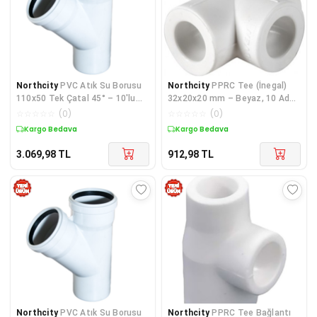
Northcity
PVC Atık Su Borusu
Northcity
PPRC Tee (İnegal)
110x50 Tek Çatal 45° – 10'lu
32x20x20 mm – Beyaz, 10 Adet
Paket, 3,2 mm Et Kalınlığı
| Sıhhi Tesisat Bağlantı
☆
☆
☆
☆
☆
(
0
)
☆
☆
☆
☆
☆
(
0
)
Elemanı
Kargo Bedava
Kargo Bedava
3.069,98
TL
912,98
TL
Northcity
PVC Atık Su Borusu
Northcity
PPRC Tee Bağlantı