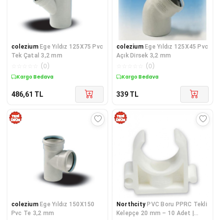
colezium
Ege Yıldız 125X75 Pvc
colezium
Ege Yıldız 125X45 Pvc
Tek Çatal 3,2 mm
Açık Dirsek 3,2 mm
☆
☆
☆
☆
☆
(
0
)
☆
☆
☆
☆
☆
(
0
)
Kargo Bedava
Kargo Bedava
486,61
TL
339
TL
colezium
Ege Yıldız 150X150
Northcity
PVC Boru PPRC Tekli
Pvc Te 3,2 mm
Kelepçe 20 mm – 10 Adet |