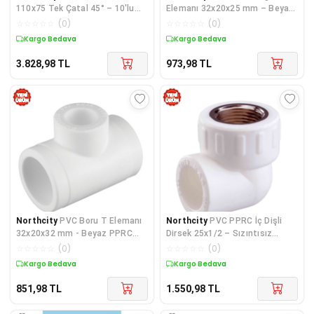
110x75 Tek Çatal 45° – 10'lu
Elemanı 32x20x25 mm – Beyaz
Paket, 3,2 mm Et Kalınlığı
10 Adet (İnegal ile Uyumlu)
☆
☆
☆
☆
☆
(
0
)
☆
☆
☆
☆
☆
(
0
)
Kargo Bedava
Kargo Bedava
3.828,98
TL
973,98
TL
Northcity
PVC Boru T Elemanı
Northcity
PVC PPRC İç Dişli
32x20x32 mm - Beyaz PPRC
Dirsek 25x1/2 – Sızıntısız
Boru Bağlantı Parçası 10 Adet
Bağlantı Çözümü | 10 Adet
☆
☆
☆
☆
☆
(
0
)
☆
☆
☆
☆
☆
(
0
)
Kargo Bedava
Kargo Bedava
851,98
TL
1.550,98
TL