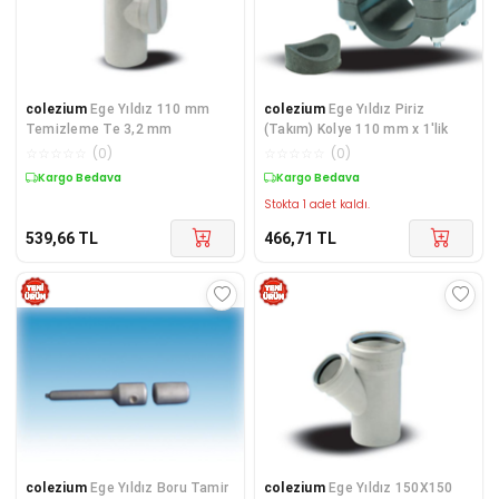
colezium
Ege Yıldız 110 mm
colezium
Ege Yıldız Piriz
Temizleme Te 3,2 mm
(Takım) Kolye 110 mm x 1'lik
☆
☆
☆
☆
☆
(
0
)
☆
☆
☆
☆
☆
(
0
)
Kargo Bedava
Kargo Bedava
Stokta 1 adet kaldı.
539,66
TL
466,71
TL
colezium
Ege Yıldız Boru Tamir
colezium
Ege Yıldız 150X150