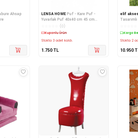
abure Ahsap
LENSA HOME
Puf - Kare Puf -
elif akse
re
Yuvarlak Puf 40x40 cm 45 cm
Tasarımlı
yükseklik
☆
☆
☆
☆
☆
(
0
)
☆
☆
☆
☆
☆
Kuponlu Ürün
Kargo B
Stokta 3 adet kaldı.
Stokta 2 ad
1.750
TL
10.950
T