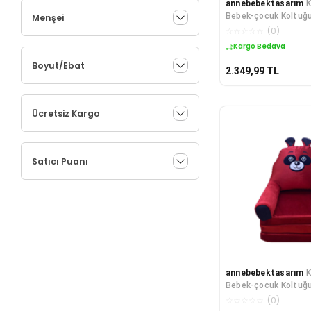
annebebektasarım
K
Bebek-çocuk Koltuğ
Menşei
Portatif Yatak Puf P
☆
☆
☆
☆
☆
(
0
)
Kargo Bedava
Boyut/Ebat
2.349,99
TL
Ücretsiz Kargo
Satıcı Puanı
annebebektasarım
K
Bebek-çocuk Koltuğ
Portatif Yatak Puf
☆
☆
☆
☆
☆
(
0
)