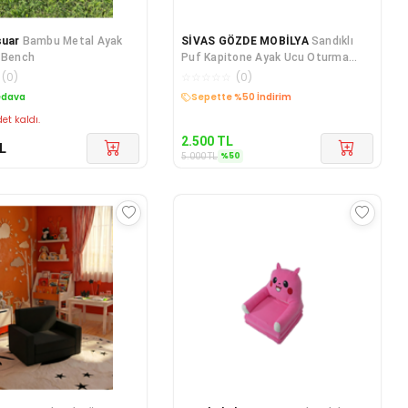
suar
Bambu Metal Ayak
SİVAS GÖZDE MOBİLYA
Sandıklı
 Bench
Puf Kapitone Ayak Ucu Oturma
Markiz 90cm
(
0
)
☆
☆
☆
☆
☆
(
0
)
edava
Sepette %50 İndirim
et kaldı.
2.500
TL
L
%
50
5.000
TL