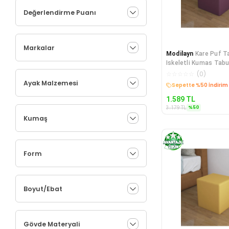
Değerlendirme Puanı
Markalar
Modilayn
Kare Puf T
Iskeletli Kumas Tabu
☆
☆
☆
☆
☆
(
0
)
Ayak Malzemesi
Sepette %50 İndirim
1.589
TL
%
50
3.179
TL
Kumaş
Form
Boyut/Ebat
Gövde Materyali