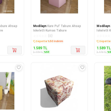
abure Ahsap
Modilayn
Kare Puf Tabure Ahsap
Modilayn
re
Iskeletli Kumas Tabure
Iskeletli
☆
☆
☆
☆
☆
(
0
)
☆
☆
☆
☆
☆
Sepette %50 İndirim
Sepette 
1.589
TL
1.589
TL
%
50
%
3.179
TL
3.179
TL