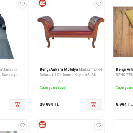
atlanabilir
Bengi Ankara Mobilya
Markiz 12444
Bengi An
u Sandalye
Dekoratif Dinlenme Kayın ASLAN
BENC PEN
Hardal Panda
ayak Sunideri Kapiton döşem El
Siyah fır
☆
☆
☆
☆
☆
(
0
)
☆
☆
☆
☆
☆
yapım
Kargo Bedava
Kargo B
39.994
TL
9.994
TL