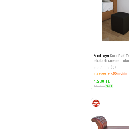
Modilayn
Kare Puf T
Iskeletli Kumas Tabu
☆
☆
☆
☆
☆
(
0
)
Sepette %50 İndirim
1.589
TL
%
50
3.179
TL