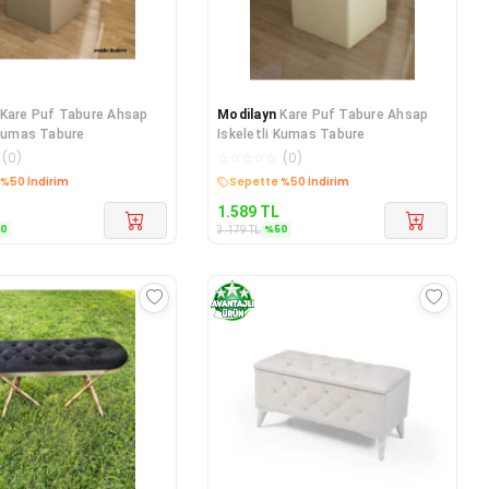
Kare Puf Tabure Ahsap
Modilayn
Kare Puf Tabure Ahsap
 Kumas Tabure
Iskeletli Kumas Tabure
(
0
)
☆
☆
☆
☆
☆
(
0
)
%50 İndirim
Sepette %50 İndirim
1.589
TL
50
%
50
3.179
TL