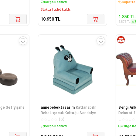
Kargo Bedava
Sepette 
Stokta 1 adet kaldı.
1.850
TL
10.950
TL
%
2.875
TL
nge Set Şişme
annebebektasarım
Katlanabilir
Bengi An
Bebek-çocuk Koltuğu Sandalye
Dekorati
Portatif Yatak Puf Taytüyü
Model Ka
☆
☆
☆
☆
☆
(
0
)
☆
☆
☆
☆
☆
Turkuaz Panda
Kargo Bedava
Kargo B