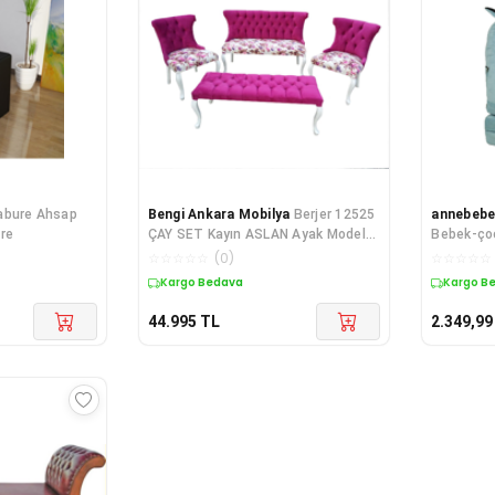
abure Ahsap
Bengi Ankara Mobilya
Berjer 12525
annebebe
re
ÇAY SET Kayın ASLAN Ayak Model
Bebek-ço
Parlak Beyaz Kapitone Babayface
Portatif 
☆
☆
☆
☆
☆
(
0
)
☆
☆
☆
☆
☆
Kumaş
Turkuaz
Kargo Bedava
Kargo B
44.995
TL
2.349,99