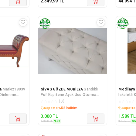
2.349,99
TL
44.994
T
a
Markiz18039
SİVAS GÖZDE MOBİLYA
Sandıklı
Modilayn
 Dinlenme
Puf Kapitone Ayak Ucu Oturma
Iskeletli
ASLAN
Markiz 110cm
☆
☆
☆
☆
☆
(
0
)
☆
☆
☆
☆
☆
Sepette %52 İndirim
Sepette 
3.000
TL
1.589
TL
%
52
%
6.300
TL
3.179
TL