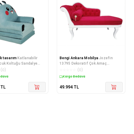
ktasarım
Katlanabilir
Bengi Ankara Mobilya
Jozefin
cuk Koltuğu Sandalye
13795 Dekoratif Çok Amaç
Yatak Puf Taytüyü
Dinlenme Model Kayın ASLAN ayak
(
0
)
☆
☆
☆
☆
☆
(
0
)
edava
Kargo Bedava
TL
49.994
TL