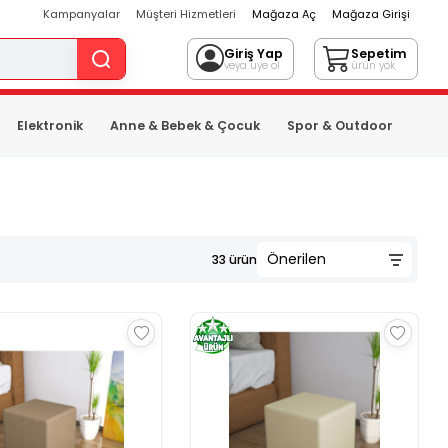
Kampanyalar
Müşteri Hizmetleri
Mağaza Aç
Mağaza Girişi
Giriş Yap
Sepetim
veya üye ol
ürün yok
Elektronik
Anne & Bebek & Çocuk
Spor & Outdoor
33
ürün