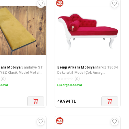
kara Mobilya
Sandalye ST
Bengi Ankara Mobilya
Markiz 18004
YEZ Klasik Model Metal
Dekoratif Model Çok Amaç
ın Siyah Boya
Dinlenme Kayın ASLAN ayak K
(
0
)
☆
☆
☆
☆
☆
(
0
)
edava
Kargo Bedava
49.994
TL