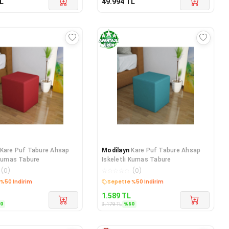
L
49.994
TL
Kare Puf Tabure Ahsap
Modilayn
Kare Puf Tabure Ahsap
 Kumas Tabure
Iskeletli Kumas Tabure
(
0
)
☆
☆
☆
☆
☆
(
0
)
%50 İndirim
Sepette %50 İndirim
1.589
TL
50
%
50
3.179
TL