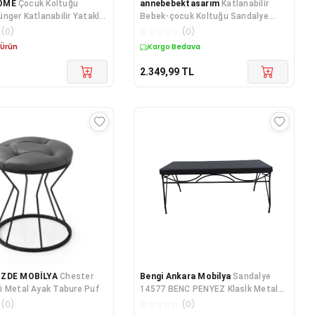
OME
Çocuk Koltuğu
annebebektasarım
Katlanabilir
nger Katlanabilir Yataklı
Bebek-çocuk Koltuğu Sandalye
tak (0-4 YAŞ) SOHO SİYAH
Portatif Yatak Pikachu/pembe
(
0
)
☆
☆
☆
☆
☆
(
0
)
 Ürün
Kargo Bedava
2.349,99
TL
ÖZDE MOBİLYA
Chester
Bengi Ankara Mobilya
Sandalye
i Metal Ayak Tabure Puf
14577 BENC PENYEZ Klasİk Metal
Siyh fırın Boya Suni Deri
(
0
)
☆
☆
☆
☆
☆
(
0
)