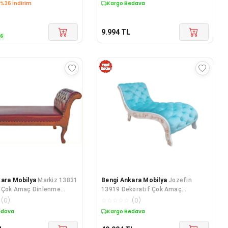
%36 İndirim
Kargo Bedava
9.994
TL
36
kara Mobilya
Markiz 13831
Bengi Ankara Mobilya
Jozefin
f Çok Amaç Dinlenme
13919 Dekoratif Çok Amaç
yın ASLAN ayak S
Dinlenme Model Kayın ASLAN ayak
(
0
)
☆
☆
☆
☆
☆
(
0
)
edava
Kargo Bedava