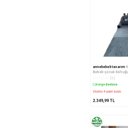
annebebektasarım
K
Bebek-çocuk Koltuğ
Portatif Yatak Puf 
☆
☆
☆
☆
☆
(
0
)
Kargo Bedava
Stokta 4 adet kaldı.
2.349,99
TL