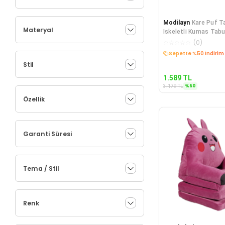
Modilayn
Kare Puf T
Materyal
Iskeletli Kumas Tabu
☆
☆
☆
☆
☆
(
0
)
Sepette %50 İndirim
Stil
1.589
TL
%
50
3.179
TL
Özellik
Garanti Süresi
Tema / Stil
Renk