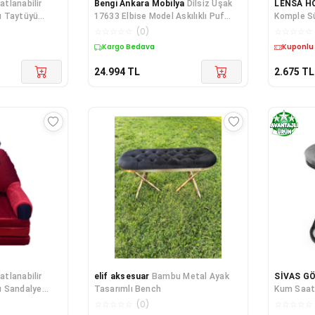
atlanabilir
Bengi Ankara Mobilya
Dilsiz Uşak
LENSA H
u Taytüyü
17633 Elbise Model Askılıklı Puf
Komple Sü
embe-gri-sarı
Kırmızı Rugan Suni D
Minder Ya
☆
☆
☆
☆
☆
(
0
)
☆
☆
☆
☆
☆
Kargo Bedava
Kuponlu
24.994
TL
2.675
TL
atlanabilir
elif aksesuar
Bambu Metal Ayak
SİVAS G
u Sandalye
Tasarımlı Bench
Kum Saat
☆
☆
☆
☆
☆
(
0
)
☆
☆
☆
☆
☆