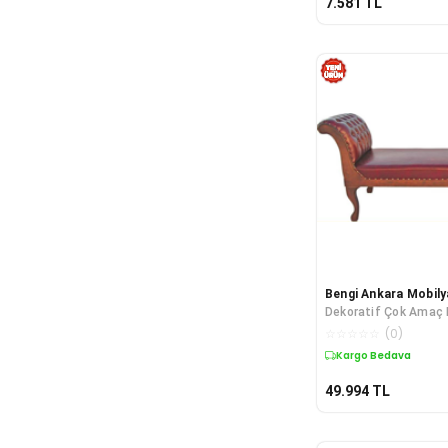
7.581
TL
Bengi Ankara Mobily
Dekoratif Çok Amaç
Koltuk Model Kayın 
☆
☆
☆
☆
☆
(
0
)
Kargo Bedava
49.994
TL