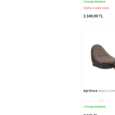
Kargo Bedava
Stokta 4 adet kaldı.
2.349,99
TL
AyrStore
Maple Lou
☆
☆
☆
☆
☆
(
0
)
Kargo Bedava