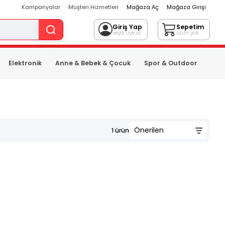
Kampanyalar
Müşteri Hizmetleri
Mağaza Aç
Mağaza Girişi
Giriş Yap
Sepetim
veya üye ol
ürün yok
Elektronik
Anne & Bebek & Çocuk
Spor & Outdoor
1
ürün