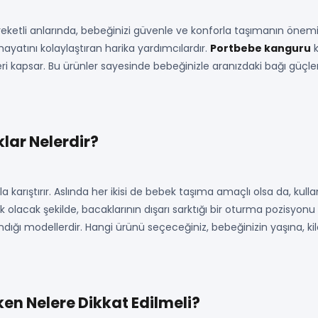
reketli anlarında, bebeğinizi güvenle ve konforla taşımanın öne
yatını kolaylaştıran harika yardımcılardır.
Portbebe kanguru
k
eri kapsar. Bu ürünler sayesinde bebeğinizle aranızdaki bağı güçlend
lar Nelerdir?
kla karıştırır. Aslında her ikisi de bebek taşıma amaçlı olsa da, kullanı
 olacak şekilde, bacaklarının dışarı sarktığı bir oturma pozisyonu
ığı modellerdir. Hangi ürünü seçeceğiniz, bebeğinizin yaşına, kilos
n Nelere Dikkat Edilmeli?