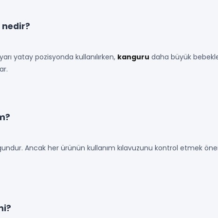
 nedir?
arı yatay pozisyonda kullanılırken,
kanguru
daha büyük bebekler
ar.
im?
undur. Ancak her ürünün kullanım kılavuzunu kontrol etmek önem
mi?