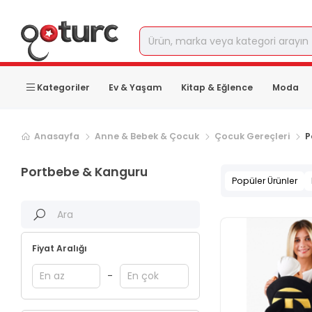
Kategoriler
Ev & Yaşam
Kitap & Eğlence
Moda
Anasayfa
Anne & Bebek & Çocuk
Çocuk Gereçleri
P
Portbebe & Kanguru
Popüler Ürünler
Fiyat Aralığı
-