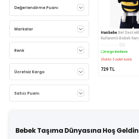
Değerlendirme Puanı
Markalar
Hanbebe
Bel Destekl
Kullanımlı Bebek Kan
☆
☆
☆
☆
☆
(
0
)
Renk
Kargo Bedava
Stokta 3 adet kaldı.
729
TL
Ücretsiz Kargo
Satıcı Puanı
Bebek Taşıma Dünyasına Hoş Geldini