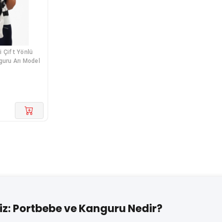
i Çift Yönlü
guru Arı Model
z: Portbebe ve Kanguru Nedir?