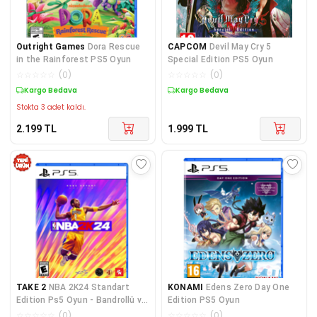
Outright Games
Dora Rescue
CAPCOM
Devil May Cry 5
in the Rainforest PS5 Oyun
Special Edition PS5 Oyun
☆
☆
☆
☆
☆
(
0
)
☆
☆
☆
☆
☆
(
0
)
Kargo Bedava
Kargo Bedava
Stokta 3 adet kaldı.
2.199
TL
1.999
TL
TAKE 2
NBA 2K24 Standart
KONAMI
Edens Zero Day One
Edition Ps5 Oyun - Bandrollü ve
Edition PS5 Oyun
Güvenlik Şeritli Ürün
☆
☆
☆
☆
☆
(
0
)
☆
☆
☆
☆
☆
(
0
)