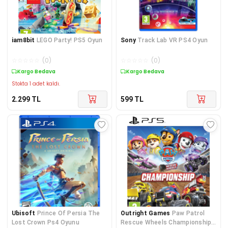
iam8bit
LEGO Party! PS5 Oyun
Sony
Track Lab VR PS4 Oyun
☆
☆
☆
☆
☆
(
0
)
☆
☆
☆
☆
☆
(
0
)
Kargo Bedava
Kargo Bedava
Stokta 1 adet kaldı.
2.299
TL
599
TL
Ubisoft
Prince Of Persia The
Outright Games
Paw Patrol
Lost Crown Ps4 Oyunu
Rescue Wheels Championship