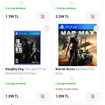
Oyun
☆
☆
☆
☆
☆
(
0
)
☆
☆
☆
☆
☆
(
0
)
Kargo Bedava
Kargo Bedava
1.799
TL
2.299
TL
Naughty Dog
The Last Of Us
Warner Bross
Mad Max PS4
Remastered Ps4 Oyun
Oyun
☆
☆
☆
☆
☆
(
0
)
☆
☆
☆
☆
☆
(
0
)
Kargo Bedava
Kargo Bedava
Stokta 4 adet kaldı.
1.299
TL
1.299
TL