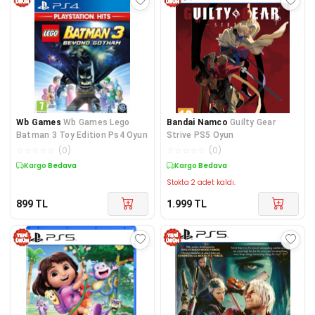
Wb Games
Wb Games Lego
Bandai Namco
Guilty Gear
Batman 3 Toy Edition Ps4 Oyun
Strive PS5 Oyun
☆
☆
☆
☆
☆
(
0
)
☆
☆
☆
☆
☆
(
0
)
Kargo Bedava
Kargo Bedava
Stokta 2 adet kaldı.
899
TL
1.999
TL