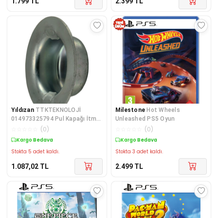
1.799
TL
2.399
TL
Yıldızan
TTKTEKNOLOJİ
Milestone
Hot Wheels
014973325794 Pul Kapağı İtme
Unleashed PS5 Oyun
Somunu, 3/4, Parça-6 KRK
☆
☆
☆
☆
☆
(
0
)
☆
☆
☆
☆
☆
(
0
)
395519
Kargo Bedava
Kargo Bedava
Stokta 5 adet kaldı.
Stokta 3 adet kaldı.
1.087,02
TL
2.499
TL