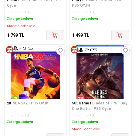
Oyun
PS5 OYUN
☆
☆
☆
☆
☆
(
0
)
☆
☆
☆
☆
☆
(
0
)
Kargo Bedava
Kargo Bedava
Stokta 5 adet kaldı.
1.799
TL
1.499
TL
2K
NBA 2K23 PS5 Oyun
505Games
Blades of Fire - Day
One Edition PS5 Oyun
☆
☆
☆
☆
☆
(
0
)
☆
☆
☆
☆
☆
(
0
)
Kargo Bedava
Kargo Bedava
Stokta 1 adet kaldı.