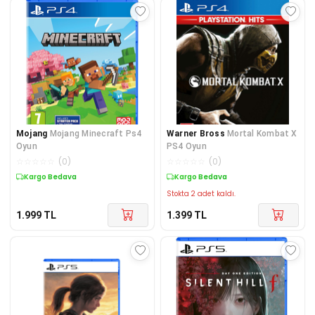
Mojang
Mojang Minecraft Ps4
Warner Bross
Mortal Kombat X
Oyun
PS4 Oyun
☆
☆
☆
☆
☆
(
0
)
☆
☆
☆
☆
☆
(
0
)
Kargo Bedava
Kargo Bedava
Stokta 2 adet kaldı.
1.999
TL
1.399
TL