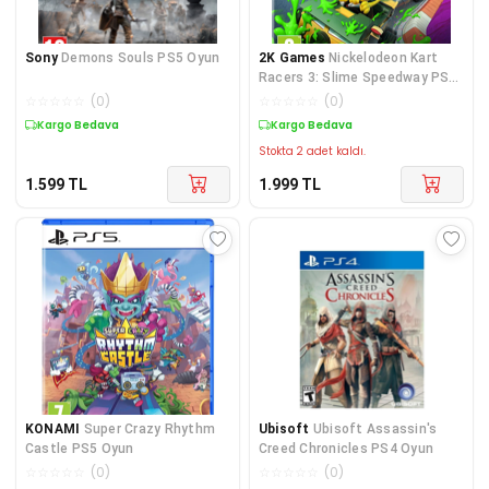
Sony
Demons Souls PS5 Oyun
2K Games
Nickelodeon Kart
Racers 3: Slime Speedway PS5
Oyun
☆
☆
☆
☆
☆
(
0
)
☆
☆
☆
☆
☆
(
0
)
Kargo Bedava
Kargo Bedava
Stokta 2 adet kaldı.
1.599
TL
1.999
TL
KONAMI
Super Crazy Rhythm
Ubisoft
Ubisoft Assassin's
Castle PS5 Oyun
Creed Chronicles PS4 Oyun
☆
☆
☆
☆
☆
(
0
)
☆
☆
☆
☆
☆
(
0
)