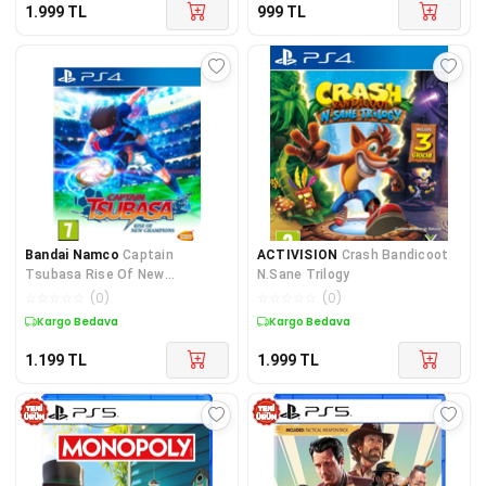
1.999
TL
999
TL
Bandai Namco
Captain
ACTIVISION
Crash Bandicoot
Tsubasa Rise Of New
N.Sane Trilogy
Champions Ps4 Oyun
☆
☆
☆
☆
☆
(
0
)
☆
☆
☆
☆
☆
(
0
)
Kargo Bedava
Kargo Bedava
1.199
TL
1.999
TL