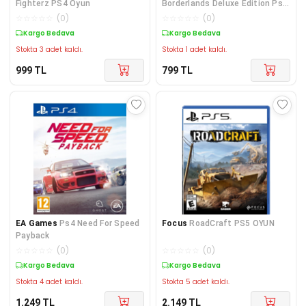
Fighterz PS4 Oyun
Borderlands Deluxe Edition Ps4
Oyun
☆
☆
☆
☆
☆
(
0
)
☆
☆
☆
☆
☆
(
0
)
Kargo Bedava
Kargo Bedava
Stokta 3 adet kaldı.
Stokta 1 adet kaldı.
999
TL
799
TL
EA Games
Ps4 Need For Speed
Focus
RoadCraft PS5 OYUN
Payback
☆
☆
☆
☆
☆
(
0
)
☆
☆
☆
☆
☆
(
0
)
Kargo Bedava
Kargo Bedava
Stokta 4 adet kaldı.
Stokta 5 adet kaldı.
1.249
TL
2.149
TL