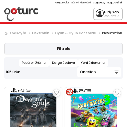
Kampanyalar
Müşteri Hizmetleri
Mağaza Aç
Mağaza Girişi
Giriş Yap
veya üye ol
Anasayfa
Elektronik
Oyun & Oyun Konsolları
Playstation O
Sonraki ürün sayfası, sayfa
2
Filtrele
Popüler Ürünler
Kargo Bedava
Yeni Eklenenler
105
ürün