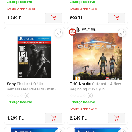
Kargo Bedava
Kargo Bedava
Stokta 2 adet kaldı.
Stokta 3 adet kaldı.
1.249
TL
899
TL
Sony
The Last Of Us:
THQ Nordic
Outcast - A New
Remastered Ps4 Hits Oyun -
Beginning PS5 Oyun
Türkçe Menü
☆
☆
☆
☆
☆
(
0
)
☆
☆
☆
☆
☆
(
0
)
Kargo Bedava
Kargo Bedava
Stokta 3 adet kaldı.
1.299
TL
2.249
TL