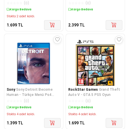
ps5 oyun
☆
☆
☆
☆
☆
(
0
)
☆
☆
☆
☆
☆
(
0
)
Kargo Bedava
Kargo Bedava
Stokta 2 adet kaldı.
1.699
TL
2.399
TL
Sony
Sony Detroit Become
RockStar Games
Grand Theft
Human - Türkçe Menü Ps4
Auto V - GTA 5 PS5 Oyun
Oyun
☆
☆
☆
☆
☆
(
0
)
☆
☆
☆
☆
☆
(
0
)
Kargo Bedava
Kargo Bedava
Stokta 4 adet kaldı.
Stokta 4 adet kaldı.
1.399
TL
1.699
TL