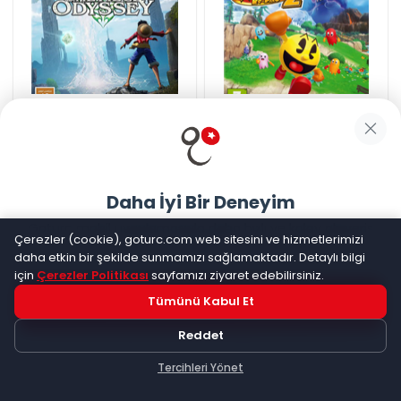
Bandai Namco
One Piece
Bandai Namco
PAC-MAN
Odyssey PS5 Oyun
WORLD 2 RE-PAC PS5 OYUN
☆
☆
☆
☆
☆
(
0
)
☆
☆
☆
☆
☆
(
0
)
Kargo Bedava
Kargo Bedava
Stokta 2 adet kaldı.
Stokta 2 adet kaldı.
Daha İyi Bir Deneyim
1.479
TL
2.499
TL
Goturc mobil uygulamasıyla daha hızlı ve kolay alışveriş
Çerezler (cookie), goturc.com web sitesini ve hizmetlerimizi
yapın
daha etkin bir şekilde sunmamızı sağlamaktadır. Detaylı bilgi
için
Çerezler Politikası
sayfamızı ziyaret edebilirsiniz.
Tümünü Kabul Et
Hemen Dene!
Reddet
Uygulama yüklüyse açılacak, değilse
Google Play
'e
yönlendirileceksiniz
Tercihleri Yönet
Keşfet
Kategoriler
Sepetim