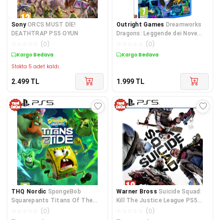
Sony
ORCS MUST DİE!
Outright Games
Dreamworks
DEATHTRAP PS5 OYUN
Dragons: Leggende dei Nove
Regni PS5 Oyun
☆
☆
☆
☆
☆
(
0
)
☆
☆
☆
☆
☆
(
0
)
Kargo Bedava
Kargo Bedava
Stokta 5 adet kaldı.
2.499
TL
1.999
TL
THQ Nordic
SpongeBob
Warner Bross
Suicide Squad:
Squarepants Titans Of The
Kill The Justice League PS5
Tide PS5 Oyun
Oyun
☆
☆
☆
☆
☆
(
0
)
☆
☆
☆
☆
☆
(
0
)