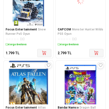
Focus Entertainment
Snow
CAPCOM
Monster Hunter Wilds
Runner Ps5 Oyun
PS5 Oyun
☆
☆
☆
☆
☆
(
0
)
☆
☆
☆
☆
☆
(
0
)
Kargo Bedava
Kargo Bedava
1.799
TL
2.799
TL
Focus Entertainment
Atlas
Bandai Namco
Dragon Ball