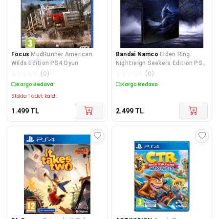
Focus
MudRunner American
Bandai Namco
Elden Ring
Wilds Edition PS4 Oyun
Nightreign Seekers Edıtıon PS4
Oyun
☆
☆
☆
☆
☆
(
0
)
☆
☆
☆
☆
☆
(
0
)
Kargo Bedava
Kargo Bedava
Stokta 1 adet kaldı.
1.499
TL
2.499
TL