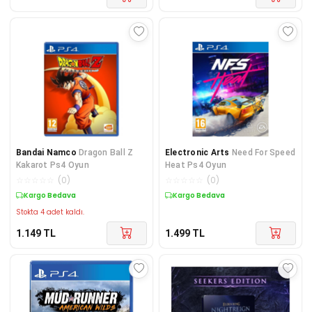
Bandai Namco
Dragon Ball Z
Electronic Arts
Need For Speed
Kakarot Ps4 Oyun
Heat Ps4 Oyun
☆
☆
☆
☆
☆
(
0
)
☆
☆
☆
☆
☆
(
0
)
Kargo Bedava
Kargo Bedava
Stokta 4 adet kaldı.
1.149
TL
1.499
TL