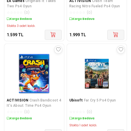
EA Games
Originals It Takes
ACTIVISION
Crash Team
Two Ps4 Oyun
Racing Nitro Fueled Ps4 Oyun
☆
☆
☆
☆
☆
(
0
)
☆
☆
☆
☆
☆
(
0
)
Kargo Bedava
Kargo Bedava
Stokta 3 adet kaldı.
1.599
TL
1.999
TL
ACTIVISION
Crash Bandicoot 4
Ubisoft
Far Cry 5 Ps4 Oyun
It's About Time Ps4 Oyun
☆
☆
☆
☆
☆
(
0
)
☆
☆
☆
☆
☆
(
0
)
Kargo Bedava
Kargo Bedava
Stokta 1 adet kaldı.