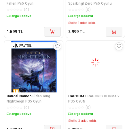
Fallen Ps5 Oyun
Sparking! Zero Ps5 Oyunu
☆
☆
☆
☆
☆
(
0
)
☆
☆
☆
☆
☆
(
0
)
Kargo Bedava
Kargo Bedava
Stokta 1 adet kaldı.
1.599
TL
2.999
TL
Bandai Namco
Elden Ring
CAPCOM
DRAGON S DOGMA 2
Nightreign PS5 Oyun
PS5 OYUN
☆
☆
☆
☆
☆
(
0
)
☆
☆
☆
☆
☆
(
0
)
Kargo Bedava
Kargo Bedava
Stokta 3 adet kaldı.