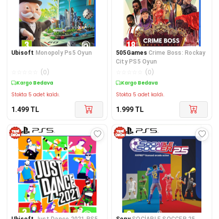
Ubisoft
Monopoly Ps5 Oyun
505Games
Crime Boss: Rockay
City PS5 Oyun
☆
☆
☆
☆
☆
(
0
)
☆
☆
☆
☆
☆
(
0
)
Kargo Bedava
Kargo Bedava
Stokta 5 adet kaldı.
Stokta 5 adet kaldı.
1.499
TL
1.999
TL
Ubisoft
Just Dance 2021 PS5
Sony
SOCİABLE SOCCER 25