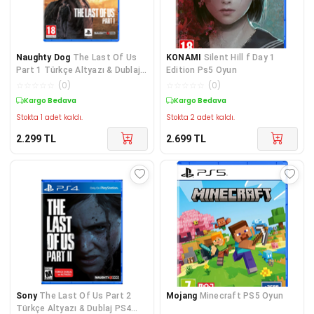
Naughty Dog
The Last Of Us
KONAMI
Silent Hill f Day 1
Part 1 Türkçe Altyazı & Dublaj
Edition Ps5 Oyun
Ps5 Oyun
☆
☆
☆
☆
☆
(
0
)
☆
☆
☆
☆
☆
(
0
)
Kargo Bedava
Kargo Bedava
Stokta 1 adet kaldı.
Stokta 2 adet kaldı.
2.299
TL
2.699
TL
Sony
The Last Of Us Part 2
Mojang
Minecraft PS5 Oyun
Türkçe Altyazı & Dublaj PS4