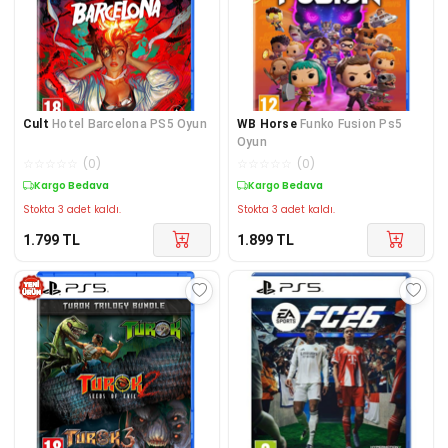
Cult
Hotel Barcelona PS5 Oyun
WB Horse
Funko Fusion Ps5
Oyun
☆
☆
☆
☆
☆
(
0
)
☆
☆
☆
☆
☆
(
0
)
Kargo Bedava
Kargo Bedava
Stokta 3 adet kaldı.
Stokta 3 adet kaldı.
1.799
TL
1.899
TL