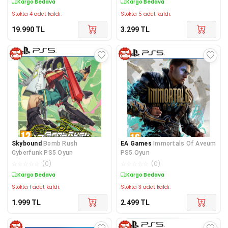
Kargo Bedava
Kargo Bedava
Stokta 4 adet kaldı.
Stokta 5 adet kaldı.
19.990
TL
3.299
TL
Skybound
Bomb Rush
EA Games
Immortals Of Aveum
Cyberfunk PS5 Oyun
PS5 Oyun
☆
☆
☆
☆
☆
(
0
)
☆
☆
☆
☆
☆
(
0
)
Kargo Bedava
Kargo Bedava
Stokta 1 adet kaldı.
Stokta 3 adet kaldı.
1.999
TL
2.499
TL