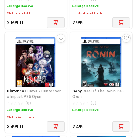
Kargo Bedava
Kargo Bedava
Stokta 5 adet kaldı.
Stokta 4 adet kaldı.
2.699
TL
2.999
TL
Nintendo
Hunter x Hunter Nen
Sony
Rise Of The Ronin Ps5
x Impact PS5 Oyun
Oyun
☆
☆
☆
☆
☆
(
0
)
☆
☆
☆
☆
☆
(
0
)
Kargo Bedava
Kargo Bedava
Stokta 4 adet kaldı.
3.499
TL
2.499
TL