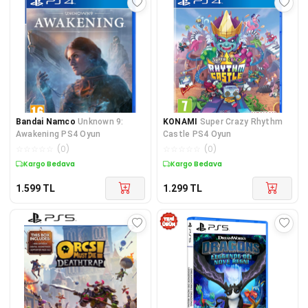
Bandai Namco
Unknown 9:
KONAMI
Super Crazy Rhythm
Awakening PS4 Oyun
Castle PS4 Oyun
☆
☆
☆
☆
☆
(
0
)
☆
☆
☆
☆
☆
(
0
)
Kargo Bedava
Kargo Bedava
1.599
TL
1.299
TL