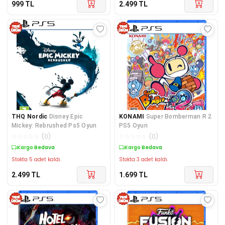
999
TL
2.499
TL
THQ Nordic
Disney Epic
KONAMI
Super Bomberman R 2
Mickey: Rebrushed Ps5 Oyun
PS5 Oyun
☆
☆
☆
☆
☆
(
0
)
☆
☆
☆
☆
☆
(
0
)
Kargo Bedava
Kargo Bedava
Stokta 5 adet kaldı.
Stokta 3 adet kaldı.
2.499
TL
1.699
TL