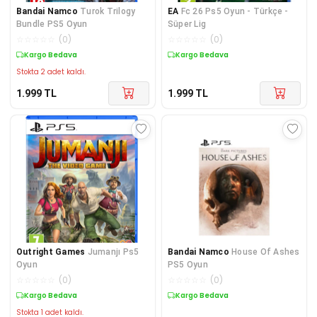
Bandai Namco
Turok Trilogy
EA
Fc 26 Ps5 Oyun - Türkçe -
Bundle PS5 Oyun
Süper Lig
☆
☆
☆
☆
☆
(
0
)
☆
☆
☆
☆
☆
(
0
)
Kargo Bedava
Kargo Bedava
Stokta 2 adet kaldı.
1.999
TL
1.999
TL
Outright Games
Jumanjı Ps5
Bandai Namco
House Of Ashes
Oyun
PS5 Oyun
☆
☆
☆
☆
☆
(
0
)
☆
☆
☆
☆
☆
(
0
)
Kargo Bedava
Kargo Bedava
Stokta 1 adet kaldı.