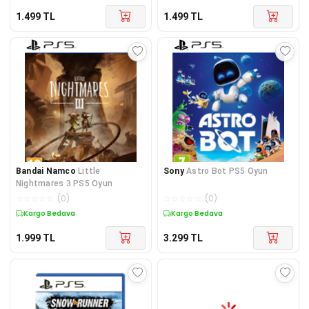
1.499
TL
1.499
TL
Bandai Namco
Little
Sony
Astro Bot PS5 Oyun
Nightmares 3 PS5 Oyun
☆
☆
☆
☆
☆
(
0
)
☆
☆
☆
☆
☆
(
0
)
Kargo Bedava
Kargo Bedava
1.999
TL
3.299
TL