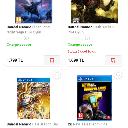
Bandai Namco
Elden Ring
Bandai Namco
Dark Souls 3
Nightreign PS4 Oyun
Ps4 Oyun
☆
☆
☆
☆
☆
(
0
)
☆
☆
☆
☆
☆
(
0
)
Kargo Bedava
Kargo Bedava
Stokta 2 adet kaldı.
1.799
TL
1.699
TL
Bandai Namco
Ps4 Dragon Ball
2K
New Tales From The