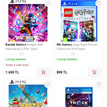
Bandai Namco
Dragon Ball
Wb Games
Lego Harry Potter
Xenoverse 2 PS5 Oyun
Collection Ps4 Oyun
☆
☆
☆
☆
☆
(
0
)
☆
☆
☆
☆
☆
(
0
)
Kargo Bedava
Kargo Bedava
Stokta 5 adet kaldı.
1.699
TL
899
TL