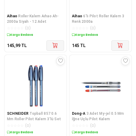
Aihao
Roller Kalem Aıhao Ah-
Aihao
6'lı Pilot Roller Kalem 3
2000a Siyah - 12 Adet
Renk 2000a
☆
☆
☆
☆
☆
(
0
)
☆
☆
☆
☆
☆
(
0
)
Kargo Bedava
Kargo Bedava
145,99
TL
145
TL
SCHNEIDER
Topball 857 0.6
Dong-A
3 Adet My-jel 0.5 Mm
Mm Roller Pilot Kalem 3'lü Set
İğne Uçlu Pilot Kalem
☆
☆
☆
☆
☆
(
0
)
☆
☆
☆
☆
☆
(
0
)
Kargo Bedava
Kargo Bedava