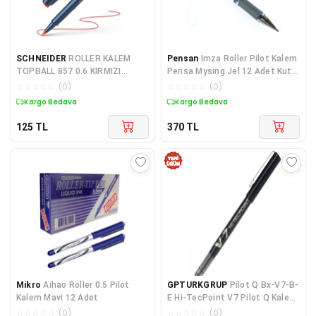
SCHNEIDER
ROLLER KALEM
Pensan
Imza Roller Pilot Kalem
TOPBALL 857 0.6 KIRMIZI
Pensa Mysing Jel 12 Adet Kutu
SCR097
Kalem 6030
☆
☆
☆
☆
☆
(
0
)
☆
☆
☆
☆
☆
(
0
)
Kargo Bedava
Kargo Bedava
125
TL
370
TL
Mikro
Aihao Roller 0.5 Pilot
GPTURKGRUP
Pilot Q Bx-V7-B-
Kalem Mavi 12 Adet
E Hi-TecPoint V7 Pilot Q Kalem
Siyah 51002131
☆
☆
☆
☆
☆
(
0
)
☆
☆
☆
☆
☆
(
0
)