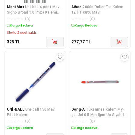
Mahi Max
Uni-ball 4 Adet Mavi
Aihao
2000a Roller Tip Kalem
Signo Broad 1.0 Imza Kalemi
12'li 1 Kutu Mavi
Um-153
☆
☆
☆
☆
☆
(
0
)
☆
☆
☆
☆
☆
(
0
)
Kargo Bedava
Kargo Bedava
Stokta 2 adet kaldı.
325
TL
277,77
TL
UNİ-BALL
Unı-ball 150 Mavi
Dong-A
Tükenmez Kalem My-
Pilot Kalemi
gel Jel 0.5 Mm Iğne Uç Siyah 1
Adet 201110
☆
☆
☆
☆
☆
(
0
)
☆
☆
☆
☆
☆
(
0
)
Kargo Bedava
Kargo Bedava