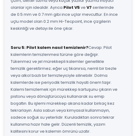
çizim, defter tutma veya küçük yazılar yazma ihtiyacı
olanlar için idealdir. Ayrıca
Pilot V5
ve
V7
serilerinde
de 0.5 mm ve 0.7 mm gibi ince uçlar mevcuttur. En ince
uçlu model olan 0.2 mm Hi-Tecpoint, ince çizgilerin
keskinliği ve detayı ile öne çıkar.
Soru 5: Pilot kalem nasıl temizlenir?
Cevap: Pilot
kalemlerin temizlenmesi türüne göre değişir.
Tükenmez ve jel mürekkepli kalemler genellikle
temizlik gerektirmez; eğer uç tıkanırsa, nemli bir bezle
veya alkol bazlı bir temizleyiciyle silinebilir. Dolma
kalemlerde ise periyodik temizlik hayati önem taşır.
Kalemi temizlemek için mürekkep kartuşunu çıkarın ve
pistonu veya dönüştürücüyü kullanarak su emip
boşaltın. Bu işlemi mürekkep akana kadar birkaç kez
tekrarlayın. Asla sabun veya kimyasal kullanmayın,
sadece soğuk su yeterlidir. Kuruladıktan sonra tekrar
kullanıma hazır hale gelir. Düzenli temizlik, yazım
kalitesini korur ve kalemin ömrünü uzatır.