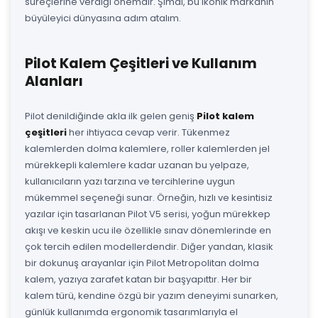
süreçlerine verdiği önemdir. Şimdi, bu ikonik markanın
büyüleyici dünyasına adım atalım.
Pilot Kalem Çeşitleri ve Kullanım
Alanları
Pilot denildiğinde akla ilk gelen geniş
Pilot kalem
çeşitleri
her ihtiyaca cevap verir. Tükenmez
kalemlerden dolma kalemlere, roller kalemlerden jel
mürekkepli kalemlere kadar uzanan bu yelpaze,
kullanıcıların yazı tarzına ve tercihlerine uygun
mükemmel seçeneği sunar. Örneğin, hızlı ve kesintisiz
yazılar için tasarlanan Pilot V5 serisi, yoğun mürekkep
akışı ve keskin ucu ile özellikle sınav dönemlerinde en
çok tercih edilen modellerdendir. Diğer yandan, klasik
bir dokunuş arayanlar için Pilot Metropolitan dolma
kalem, yazıya zarafet katan bir başyapıttır. Her bir
kalem türü, kendine özgü bir yazım deneyimi sunarken,
günlük kullanımda ergonomik tasarımlarıyla el