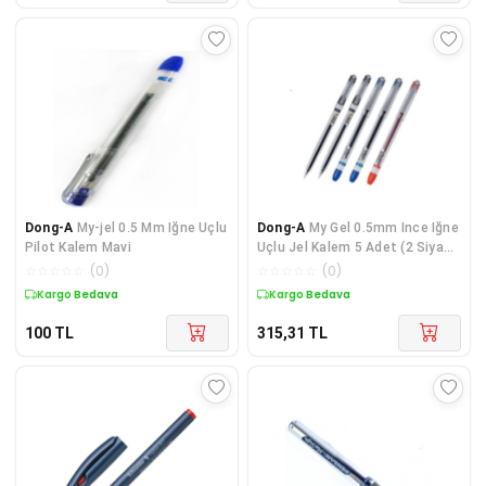
Dong-A
My-jel 0.5 Mm Iğne Uçlu
Dong-A
My Gel 0.5mm Ince Iğne
Pilot Kalem Mavi
Uçlu Jel Kalem 5 Adet (2 Siyah
2 Mavi 1 Kırmızı )
☆
☆
☆
☆
☆
(
0
)
☆
☆
☆
☆
☆
(
0
)
Kargo Bedava
Kargo Bedava
100
TL
315,31
TL