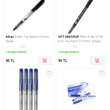
Aihao
Roller Tip Kalem 0.5mm
GPTURKGRUP
Pilot Q Bx-V7-B-
Siyah
E Hi-TecPoint V7 Pilot Q Kalem
Siyah 51002131
☆
☆
☆
☆
☆
(
0
)
☆
☆
☆
☆
☆
(
0
)
Kargo Bedava
Kargo Bedava
45
TL
95
TL