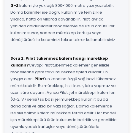
G-2
kalemiyle yaklaşık 800-1000 metre yazı yazılabilir.
Dolma kalemler ise doğru kullanım ve temizlikle
yıllarca, hatta on yıllarca dayanabilir. Pilot, ayrıca
yeniden doldurulabilir modelleriyle de uzun ömürlü bir
kullanım sunar; sadece mürekkep kartuşu veya
dönüştürücü ile kaleminizi tekrar tekrar kullanabilirsiniz.
Soru 2: Pilot tükenmez kalem hangi mürekkep
kullanır?
Cevap: Pilot tükenmez kalemler genellikle
modellerine göre farklı mürekkep tipleri kullanır. En
yaygın olanı
Pilot
'un kendine özgü yağ bazlı tükenmez
mürekkebidir. Bu mürekkep, hızlı kurur, leke yapmaz ve
uzun süre dayanır. Ayrıca Pilot, jel mürekkepli kalemleri
(G-2, V7 serisi) su bazlı jel mürekkep kullanır; bu da
daha canlı ve akıcı bir yazı sağlar. Dolma kalemlerde
ise sıvı dolma kalem mürekkebi tercih edilir. Her model
için mürekkep türü ürün kutusunda belirtilir ve genellikle
uyumlu yedek kartuşlar veya dönüştürücülerle