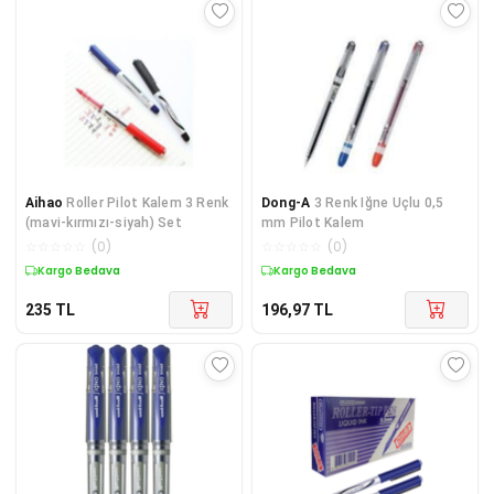
Aihao
Roller Pilot Kalem 3 Renk
Dong-A
3 Renk Iğne Uçlu 0,5
(mavi-kırmızı-siyah) Set
mm Pilot Kalem
☆
☆
☆
☆
☆
(
0
)
☆
☆
☆
☆
☆
(
0
)
Kargo Bedava
Kargo Bedava
235
TL
196,97
TL