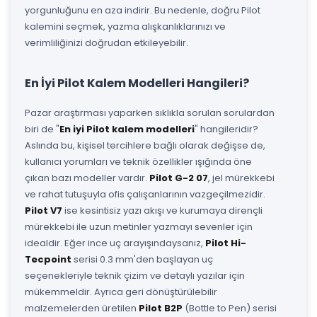
yorgunluğunu en aza indirir. Bu nedenle, doğru Pilot
kalemini seçmek, yazma alışkanlıklarınızı ve
verimliliğinizi doğrudan etkileyebilir.
En İyi Pilot Kalem Modelleri Hangileri?
Pazar araştırması yaparken sıklıkla sorulan sorulardan
biri de "
En iyi Pilot kalem modelleri
" hangileridir?
Aslında bu, kişisel tercihlere bağlı olarak değişse de,
kullanıcı yorumları ve teknik özellikler ışığında öne
çıkan bazı modeller vardır.
Pilot G-2 07
, jel mürekkebi
ve rahat tutuşuyla ofis çalışanlarının vazgeçilmezidir.
Pilot V7
ise kesintisiz yazı akışı ve kurumaya dirençli
mürekkebi ile uzun metinler yazmayı sevenler için
idealdir. Eğer ince uç arayışındaysanız,
Pilot Hi-
Tecpoint
serisi 0.3 mm'den başlayan uç
seçenekleriyle teknik çizim ve detaylı yazılar için
mükemmeldir. Ayrıca geri dönüştürülebilir
malzemelerden üretilen
Pilot B2P
(Bottle to Pen) serisi