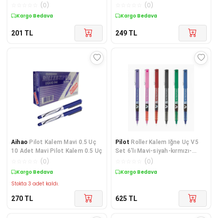
☆
☆
☆
☆
☆
(
0
)
☆
☆
☆
☆
☆
(
0
)
Kargo Bedava
Kargo Bedava
201
TL
249
TL
Aihao
Pilot Kalem Mavi 0.5 Uç
Pilot
Roller Kalem Iğne Uç V5
10 Adet Mavi Pilot Kalem 0.5 Uç
Set 6'lı Mavi-siyah-kırmızı-
yeşil-pembe-mor
☆
☆
☆
☆
☆
(
0
)
☆
☆
☆
☆
☆
(
0
)
Kargo Bedava
Kargo Bedava
Stokta 3 adet kaldı.
270
TL
625
TL