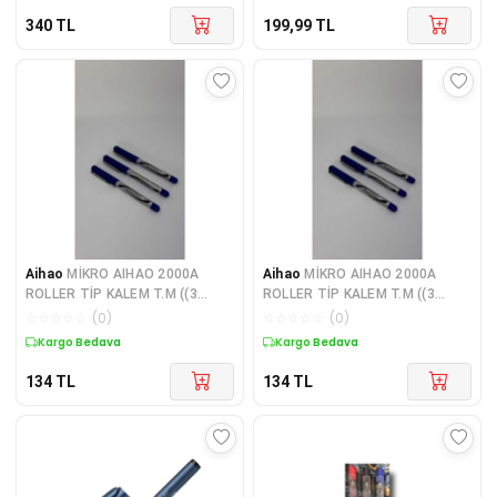
340
TL
199,99
TL
Aihao
MİKRO AIHAO 2000A
Aihao
MİKRO AIHAO 2000A
ROLLER TİP KALEM T.M ((3
ROLLER TİP KALEM T.M ((3
ADET MAVİ)
ADET MAVİ)
☆
☆
☆
☆
☆
(
0
)
☆
☆
☆
☆
☆
(
0
)
Kargo Bedava
Kargo Bedava
134
TL
134
TL