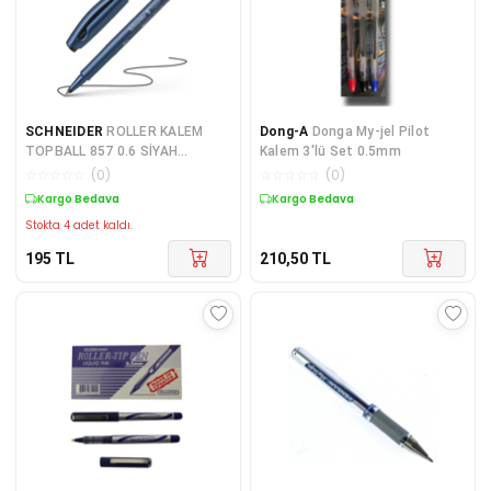
SCHNEIDER
ROLLER KALEM
Dong-A
Donga My-jel Pilot
TOPBALL 857 0.6 SİYAH
Kalem 3'lü Set 0.5mm
SCR094
☆
☆
☆
☆
☆
(
0
)
☆
☆
☆
☆
☆
(
0
)
Kargo Bedava
Kargo Bedava
Stokta 4 adet kaldı.
195
TL
210,50
TL