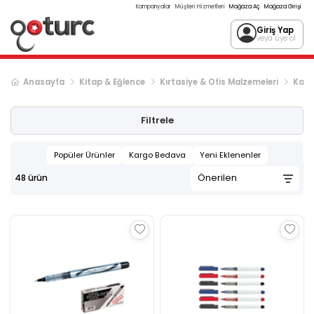
Kampanyalar
Müşteri Hizmetleri
Mağaza Aç
Mağaza Girişi
Giriş Yap
veya üye ol
Anasayfa
Kitap & Eğlence
Kırtasiye & Ofis Malzemeleri
Kal
Filtrele
Popüler Ürünler
Kargo Bedava
Yeni Eklenenler
48
ürün