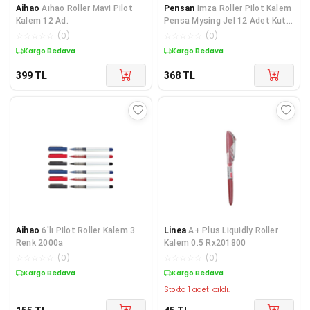
Aihao
Aıhao Roller Mavi Pilot
Pensan
Imza Roller Pilot Kalem
Kalem 12 Ad.
Pensa Mysing Jel 12 Adet Kutu
Kalem 6030
☆
☆
☆
☆
☆
(
0
)
☆
☆
☆
☆
☆
(
0
)
Kargo Bedava
Kargo Bedava
399
TL
368
TL
Aihao
6'lı Pilot Roller Kalem 3
Linea
A+ Plus Liquidly Roller
Renk 2000a
Kalem 0.5 Rx201800
☆
☆
☆
☆
☆
(
0
)
☆
☆
☆
☆
☆
(
0
)
Kargo Bedava
Kargo Bedava
Stokta 1 adet kaldı.