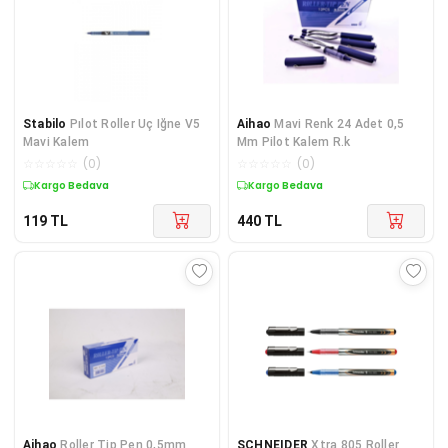
Stabilo
Pılot Roller Uç Iğne V5
Aihao
Mavi Renk 24 Adet 0,5
Mavi Kalem
Mm Pilot Kalem R.k
☆
☆
☆
☆
☆
(
0
)
☆
☆
☆
☆
☆
(
0
)
Kargo Bedava
Kargo Bedava
119
TL
440
TL
Aihao
Roller Tip Pen 0,5mm
SCHNEIDER
Xtra 805 Roller