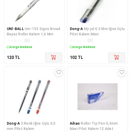
UNİ-BALL
Um-153 Signo Broad
Dong-A
My-jel 0.5 Mm Iğne Uçlu
Beyaz Roller Kalem 1,0 Mm
Pilot Kalem Mavi
☆
☆
☆
☆
☆
(
0
)
☆
☆
☆
☆
☆
(
0
)
Kargo Bedava
Kargo Bedava
120
TL
102
TL
Dong-A
3 Renk Iğne Uçlu 0,5
Aihao
Roller Tip Pen 0,5mm
mm Pilot Kalem
Mavi Pilot Kalem 12 Adet