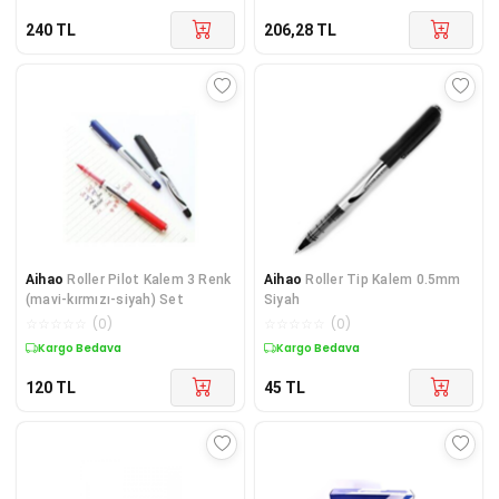
240
TL
206,28
TL
Aihao
Roller Pilot Kalem 3 Renk
Aihao
Roller Tip Kalem 0.5mm
(mavi-kırmızı-siyah) Set
Siyah
☆
☆
☆
☆
☆
(
0
)
☆
☆
☆
☆
☆
(
0
)
Kargo Bedava
Kargo Bedava
120
TL
45
TL