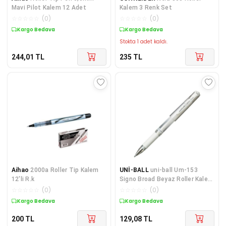
Mavi Pilot Kalem 12 Adet
Kalem 3 Renk Set
☆
☆
☆
☆
☆
(
0
)
☆
☆
☆
☆
☆
(
0
)
Kargo Bedava
Kargo Bedava
Stokta 1 adet kaldı.
244,01
TL
235
TL
Aihao
2000a Roller Tip Kalem
UNİ-BALL
uni-ball Um-153
12'li R.k
Signo Broad Beyaz Roller Kalem
1,0 Mm
☆
☆
☆
☆
☆
(
0
)
☆
☆
☆
☆
☆
(
0
)
Kargo Bedava
Kargo Bedava
200
TL
129,08
TL