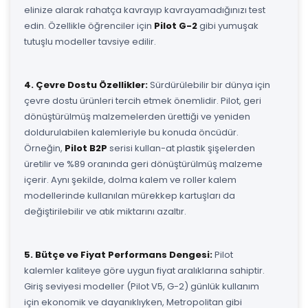
elinize alarak rahatça kavrayıp kavrayamadığınızı test
edin. Özellikle öğrenciler için
Pilot G-2
gibi yumuşak
tutuşlu modeller tavsiye edilir.
4. Çevre Dostu Özellikler:
Sürdürülebilir bir dünya için
çevre dostu ürünleri tercih etmek önemlidir. Pilot, geri
dönüştürülmüş malzemelerden ürettiği ve yeniden
doldurulabilen kalemleriyle bu konuda öncüdür.
Örneğin,
Pilot B2P
serisi kullan-at plastik şişelerden
üretilir ve %89 oranında geri dönüştürülmüş malzeme
içerir. Aynı şekilde, dolma kalem ve roller kalem
modellerinde kullanılan mürekkep kartuşları da
değiştirilebilir ve atık miktarını azaltır.
5. Bütçe ve Fiyat Performans Dengesi:
Pilot
kalemler kaliteye göre uygun fiyat aralıklarına sahiptir.
Giriş seviyesi modeller (Pilot V5, G-2) günlük kullanım
için ekonomik ve dayanıklıyken, Metropolitan gibi