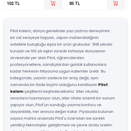
102
TL
85
TL
Pilot kalem, dünya genelinde yazı yazma deneyimini
bir üst seviyeye taşıyan, Japon mühendisliğinin
estetikle buluştuğu eşsiz bir ürün grubudur. 1918 yılında
kurulan ve 100 yılı aşkın süredir kırtasiye dünyasının
zirvesinde yer alan Pilot, öğrencilerden
profesyonellere, sanatçılardan günlük kullanıcılara
kadar herkesin ihtiyacına uygun kalemler üretir. Bu
kategoride, yazının sadece bir araç değil, aynı
zamanda bir ifade biçimi olduğunu kanıtlayan
Pilot
kalem
çeşitlerini keşfedeceksiniz. İster okulda
sınavlara hazırlanıyor olun, ister ofiste önemli bir sunum
yapıyor olun, Pilot'un sunduğu yazma konforu ve
dayanıklılık, her anınıza değer katar. Piyasada bulunan
sayısız marka arasında Pilot'u özel kılan ise sürekli
yenilikçi teknolojiler geliştirmesi ve çevre dostu üretim