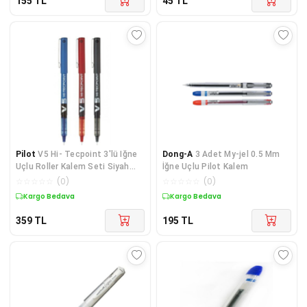
155
TL
45
TL
Pilot
V5 Hi- Tecpoint 3'lü Iğne
Dong-A
3 Adet My-jel 0.5 Mm
Uçlu Roller Kalem Seti Siyah
İğne Uçlu Pilot Kalem
Mavi Kırmızı
☆
☆
☆
☆
☆
(
0
)
☆
☆
☆
☆
☆
(
0
)
Kargo Bedava
Kargo Bedava
359
TL
195
TL