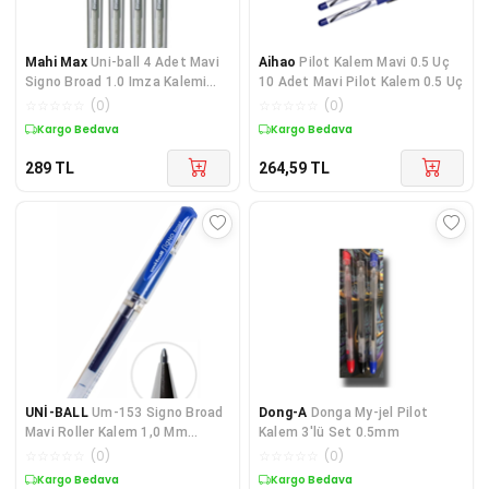
Mahi Max
Uni-ball 4 Adet Mavi
Aihao
Pilot Kalem Mavi 0.5 Uç
Signo Broad 1.0 Imza Kalemi
10 Adet Mavi Pilot Kalem 0.5 Uç
Um-153
☆
☆
☆
☆
☆
(
0
)
☆
☆
☆
☆
☆
(
0
)
Kargo Bedava
Kargo Bedava
289
TL
264,59
TL
UNİ-BALL
Um-153 Signo Broad
Dong-A
Donga My-jel Pilot
Mavi Roller Kalem 1,0 Mm
Kalem 3'lü Set 0.5mm
Uniball Um-153 3'lü Set
☆
☆
☆
☆
☆
(
0
)
☆
☆
☆
☆
☆
(
0
)
Kargo Bedava
Kargo Bedava