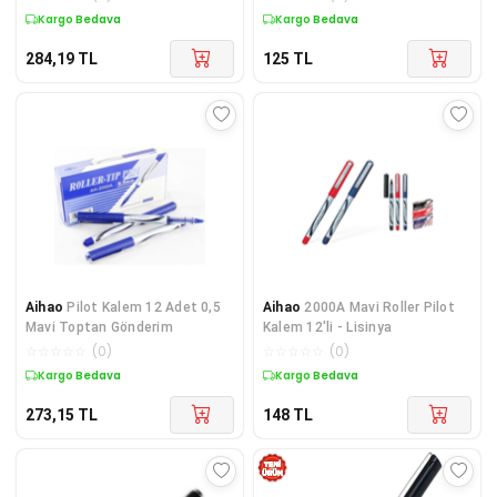
Kargo Bedava
Kargo Bedava
284,19
TL
125
TL
Aihao
Pilot Kalem 12 Adet 0,5
Aihao
2000A Mavi Roller Pilot
Mavi Toptan Gönderim
Kalem 12'li - Lisinya
☆
☆
☆
☆
☆
(
0
)
☆
☆
☆
☆
☆
(
0
)
Kargo Bedava
Kargo Bedava
273,15
TL
148
TL