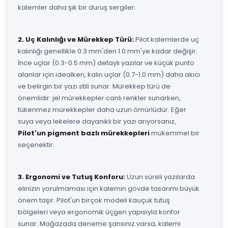
kalemler daha şık bir duruş sergiler.
2. Uç Kalınlığı ve Mürekkep Türü:
Pilot kalemlerde uç
kalınlığı genellikle 0.3 mm'den 1.0 mm'ye kadar değişir.
İnce uçlar (0.3-0.5 mm) detaylı yazılar ve küçük punto
alanlar için idealken, kalın uçlar (0.7-1.0 mm) daha akıcı
ve belirgin bir yazı stili sunar. Mürekkep türü de
önemlidir: jel mürekkepler canlı renkler sunarken,
tükenmez mürekkepler daha uzun ömürlüdür. Eğer
suya veya lekelere dayanıklı bir yazı arıyorsanız,
Pilot'un pigment bazlı mürekkepleri
mükemmel bir
seçenektir.
3. Ergonomi ve Tutuş Konforu:
Uzun süreli yazılarda
elinizin yorulmaması için kalemin gövde tasarımı büyük
önem taşır. Pilot'un birçok modeli kauçuk tutuş
bölgeleri veya ergonomik üçgen yapısıyla konfor
sunar. Mağazada deneme şansınız varsa, kalemi