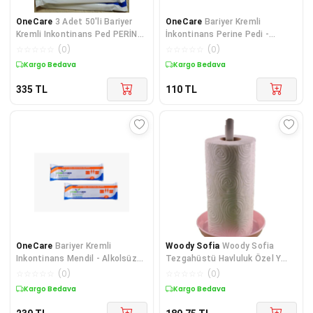
OneCare
3 Adet 50'li Bariyer
OneCare
Bariyer Kremli
Kremli Inkontinans Ped PERİNE
İnkontinans Perine Pedi -
Mendil Özel Ihtiyaçlı Hasta
Alkolsüz Hasta Temizleme
☆
☆
☆
☆
☆
(
0
)
☆
☆
☆
☆
☆
(
0
)
Vücut Bakım Mendili
Havlusu/Mendili 50'li 1 PAKET
Kargo Bedava
Kargo Bedava
335
TL
110
TL
OneCare
Bariyer Kremli
Woody Sofia
Woody Sofia
Inkontinans Mendil - Alkolsüz
Tezgahüstü Havluluk Özel Y
Hasta Temizleme Havlusu 50'li
Tasarım Plastik Kağıt Havl
☆
☆
☆
☆
☆
(
0
)
☆
☆
☆
☆
☆
(
0
)
2 PAKET
Kargo Bedava
Kargo Bedava