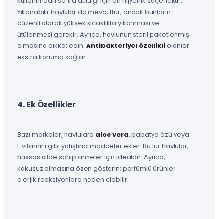
kullanımdan sonra atıldığı için en hijyenik seçenektir.
Yıkanabilir havlular da mevcuttur, ancak bunların
düzenli olarak yüksek sıcaklıkta yıkanması ve
ütülenmesi gerekir. Ayrıca, havlunun steril paketlenmiş
olmasına dikkat edin.
Antibakteriyel özellikli
olanlar
ekstra koruma sağlar.
4. Ek Özellikler
Bazı markalar, havlulara
aloe vera
, papatya özü veya
E vitamini gibi yatıştırıcı maddeler ekler. Bu tür havlular,
hassas cilde sahip anneler için idealdir. Ayrıca,
kokusuz olmasına özen gösterin; parfümlü ürünler
alerjik reaksiyonlara neden olabilir.