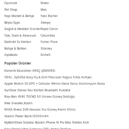
Oyuncak
Nivea
Pet Shop
Mac
Yapı Market & Bahçe
Yves Rocher
Beyaz Eşya
Sleepy
Sağlık & Medikal Ürünler
Royal Canin
Takı, Saat & Aksesuar
Columbia
Elektrikli Ev Aletleri
Fisher Price
Bahçe & Balkon
Stanley
Ayakkabı
Einhell
Popüler Ürünler
Kanonik Education ARAÇ ŞEMSİYESİ
TEFAL , Ey505d Easy Fry & Grill Precision Yağsız Fritöz Airfryer,
Apple Watch SE GPS + Cellular 44mm Gece Yarısı Alüminyum Kasa
AyrStore Stereo Ses Kaliteli Bluetooth Kulaklık
Ray-Ban 4340 710/M2 50 Unisex Güneş Gözlüğü
Nike Sneaker,Kadın
NIVEA Nivea SUN Hassas Yüz Güneş Kremi 50ml,
Xiaomi Power Bank 10000mAh
MyBalliStore Galaksi Baskılı iPhone 16 Pro Max Telefon Kılıfı