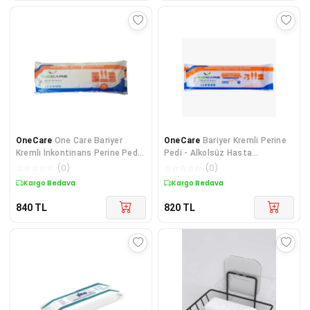
OneCare
One Care Bariyer
OneCare
Bariyer Kremli Perine
Kremli İnkontinans Perine Pedi -
Pedi - Alkolsüz Hasta
Alkolsüz Perine Bölgesi
Temizleme Havlusu/Mendili
☆
☆
☆
☆
☆
(
0
)
☆
☆
☆
☆
☆
(
0
)
Temizleme Havlusu 12 PAKET
50'li 10 PAKET
Kargo Bedava
Kargo Bedava
840
TL
820
TL