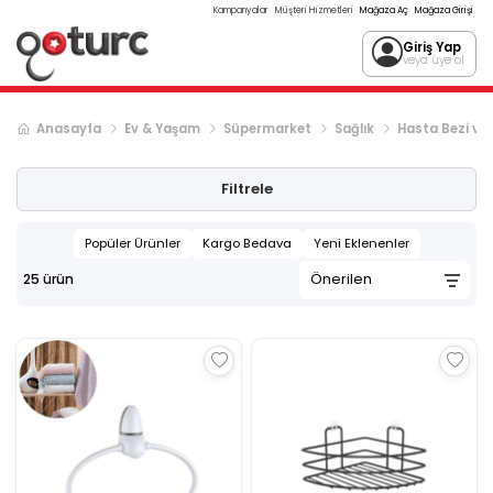
Kampanyalar
Müşteri Hizmetleri
Mağaza Aç
Mağaza Girişi
Giriş Yap
veya üye ol
Anasayfa
Ev & Yaşam
Süpermarket
Sağlık
Hasta Bezi ve 
Filtrele
Popüler Ürünler
Kargo Bedava
Yeni Eklenenler
25
ürün