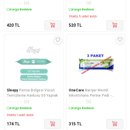
Hasta Temizleme Havlusu 50'li
Pedi/mendili 50'li - 5 Adet
☆
☆
☆
☆
☆
(
0
)
☆
☆
☆
☆
☆
(
0
)
5 PAKET
Kargo Bedava
Kargo Bedava
Stokta 5 adet kaldı.
420
TL
520
TL
Sleepy
Perine Bölgesi Vücut
OneCare
Bariyer Kremli
Temizleme Havlusu 50 Yaprak
İnkontinans Perine Pedi -
Alkolsüz Hasta Temizleme
☆
☆
☆
☆
☆
(
0
)
☆
☆
☆
☆
☆
(
0
)
Havlusu/Mendili 50'li 3 PAKET
Kargo Bedava
Kargo Bedava
Stokta 1 adet kaldı.
174
TL
315
TL