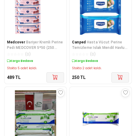
Medcover
Bariyer Kremli Perine
Canped
Hasta Vücut Perine
Pedi MEDCOVER 5*50 (250
Temizleme Islak Mendil Havlu
yaprak)
48 Yaprak Xl (2 L
☆
☆
☆
☆
☆
(
0
)
☆
☆
☆
☆
☆
(
0
)
Kargo Bedava
Kargo Bedava
Stokta 5 adet kaldı.
Stokta 2 adet kaldı.
489
TL
250
TL