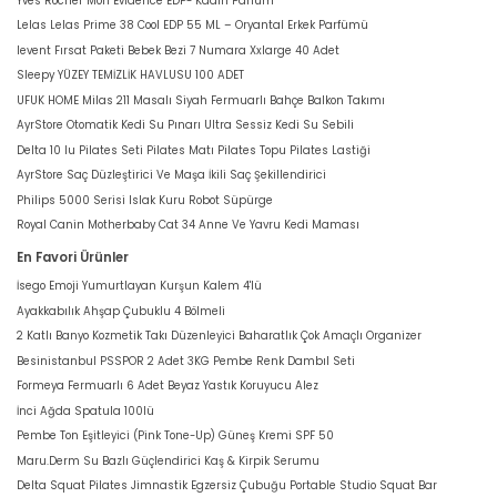
Yves Rocher Mon Evidence EDP- Kadın Parfüm
Lelas Lelas Prime 38 Cool EDP 55 ML – Oryantal Erkek Parfümü
levent Fırsat Paketi Bebek Bezi 7 Numara Xxlarge 40 Adet
Sleepy YÜZEY TEMİZLİK HAVLUSU 100 ADET
UFUK HOME Milas 211 Masalı Siyah Fermuarlı Bahçe Balkon Takımı
AyrStore Otomatik Kedi Su Pınarı Ultra Sessiz Kedi Su Sebili
Delta 10 lu Pilates Seti Pilates Matı Pilates Topu Pilates Lastiği
AyrStore Saç Düzleştirici Ve Maşa İkili Saç Şekillendirici
Philips 5000 Serisi Islak Kuru Robot Süpürge
Royal Canin Motherbaby Cat 34 Anne Ve Yavru Kedi Maması
En Favori Ürünler
İsego Emoji Yumurtlayan Kurşun Kalem 4'lü
Ayakkabılık Ahşap Çubuklu 4 Bölmeli
2 Katlı Banyo Kozmetik Takı Düzenleyici Baharatlık Çok Amaçlı Organizer
Besinistanbul PSSPOR 2 Adet 3KG Pembe Renk Dambıl Seti
Formeya Fermuarlı 6 Adet Beyaz Yastık Koruyucu Alez
İnci Ağda Spatula 100lü
Pembe Ton Eşitleyici (Pink Tone-Up) Güneş Kremi SPF 50
Maru.Derm Su Bazlı Güçlendirici Kaş & Kirpik Serumu
Delta Squat Pilates Jimnastik Egzersiz Çubuğu Portable Studio Squat Bar