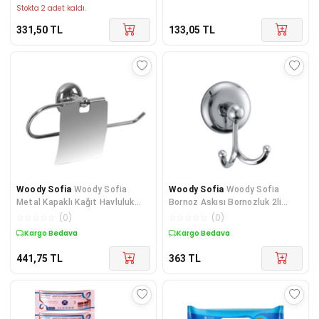
Stokta 2 adet kaldı.
331,50
TL
133,05
TL
Woody Sofia
Woody Sofia
Woody Sofia
Woody Sofia
Metal Kapaklı Kağıt Havluluk
Bornoz Askısı Bornozluk 2li
Rulo Kağıt Havlu Askısı
Banyo Boy Havlusu Bornoz
☆
☆
☆
☆
☆
(
0
)
☆
☆
☆
☆
☆
(
0
)
Kargo Bedava
Kargo Bedava
441,75
TL
363
TL