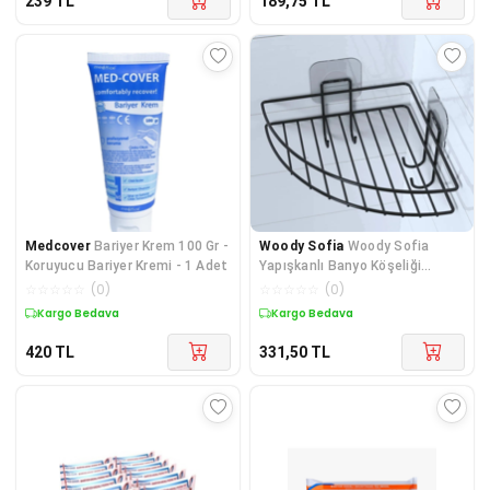
239
TL
189,75
TL
Medcover
Bariyer Krem 100 Gr -
Woody Sofia
Woody Sofia
Koruyucu Bariyer Kremi - 1 Adet
Yapışkanlı Banyo Köşeliği
Kancalı Köşe Rafı Duş Şampu
☆
☆
☆
☆
☆
(
0
)
☆
☆
☆
☆
☆
(
0
)
Kargo Bedava
Kargo Bedava
420
TL
331,50
TL