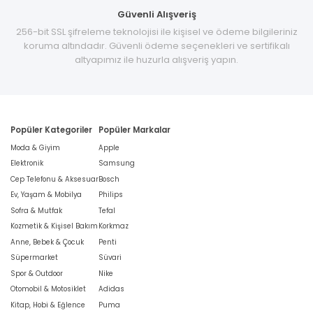
Güvenli Alışveriş
256-bit SSL şifreleme teknolojisi ile kişisel ve ödeme bilgileriniz
koruma altındadır. Güvenli ödeme seçenekleri ve sertifikalı
altyapımız ile huzurla alışveriş yapın.
Popüler Kategoriler
Popüler Markalar
Moda & Giyim
Apple
Elektronik
Samsung
Cep Telefonu & Aksesuar
Bosch
Ev, Yaşam & Mobilya
Philips
Sofra & Mutfak
Tefal
Kozmetik & Kişisel Bakım
Korkmaz
Anne, Bebek & Çocuk
Penti
Süpermarket
Süvari
Spor & Outdoor
Nike
Otomobil & Motosiklet
Adidas
Kitap, Hobi & Eğlence
Puma