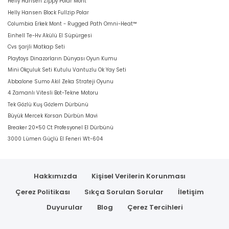
Helly Hansen Zippy Polar Mont
Helly Hansen Block Fullzip Polar
Columbia Erkek Mont - Rugged Path Omni-Heat™
Einhell Te-Hv Akülü El Süpürgesi
Cvs Şarjli Matkap Seti
Playtoys Dinazorların Dünyası Oyun Kumu
Mini Okçuluk Seti Kutulu Vantuzlu Ok Yay Seti
Abbalone Sumo Akil Zeka Strateji Oyunu
4 Zamanlı Vitesli Bot-Tekne Motoru
Tek Gözlü Kuş Gözlem Dürbünü
Büyük Mercek Korsan Dürbün Mavi
Breaker 20×50 Ct Profesyonel El Dürbünü
3000 Lümen Güçlü El Feneri Wt-604
Hakkımızda
Kişisel Verilerin Korunması
Çerez Politikası
Sıkça Sorulan Sorular
İletişim
Duyurular
Blog
Çerez Tercihleri