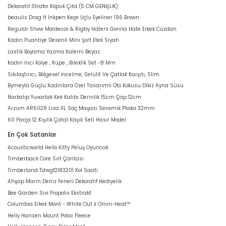
Dekoratif Strafor Köpük Çıta (5 CM GENİŞLİK)
beaulis Drag It Inkpen Keçe Uçlu Eyeliner 196 Brown
Regular Show Mordecai & Rigby Haters Gonna Hate Erkek Cüzdan
Kadın Puantiye Desenli Mini Şort Etek Siyah
Lastik Boyama Yazma Kalemi Beyaz
Kadın Inci Kolye , Küpe , Bileklik Set -8 Mm
Sıkılaştırıcı, Bölgesel İncelme, Selülit Ve Çatlak Karşıtı, Slim
Bymeyla Güçlü Kadınlara Özel Tasarımlı Oto Kokusu Dikiz Ayna Süsü
Narkalıp Yuvarlak Kek Kalıbı Derinlik 15cm Çap 12cm
Arzum AR5028 Lisa XL Saç Maşası Seramik Plaka 32mm
60 Parça 12 Kişilik Çatal Kaşık Seti Hasır Model
En Çok Satanlar
Acousticworld Hello Kitty Peluş Oyuncak
Timberback Core Sırt Çantası
Timberland Tdwgf2183201 Kol Saati
Ahşap Marin Deniz Feneri Dekoratif Hediyelik
Bee Garden Sivi Propolis Ekstrakt
Columbia Erkek Mont - White Out İi Omni-Heat™
Helly Hansen Mount Polar Fleece