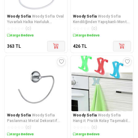
Woody Sofia
Woody Sofia Oval
Woody Sofia
Woody Sofia
Yuvarlak Halka Havluluk
Kendiliğinden Yapışkanlı Montaj
Dekoratif El Havlusu Tut
Gerektirmeyen Tek Kat
☆
☆
☆
☆
☆
(
0
)
☆
☆
☆
☆
☆
(
0
)
Kargo Bedava
Kargo Bedava
363
TL
426
TL
Woody Sofia
Woody Sofia
Woody Sofia
Woody Sofia
Paslanmaz Metal Dekoratif
Hang it Pratik Kolay Taşımabilir
Havluluk Havlu Tutacağı Güm
Havlupan 2 Kancalı B
☆
☆
☆
☆
☆
(
0
)
☆
☆
☆
☆
☆
(
0
)
Kargo Bedava
Kargo Bedava