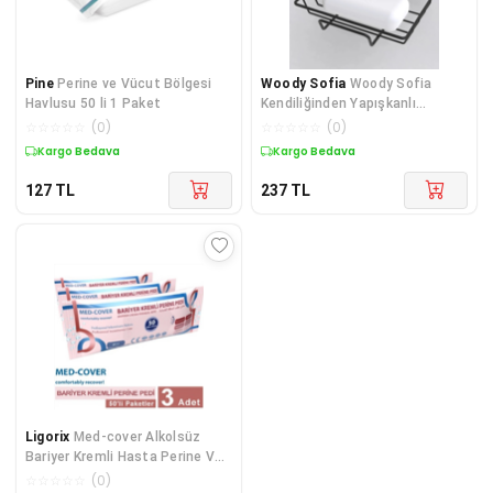
Pine
Perine ve Vücut Bölgesi
Woody Sofia
Woody Sofia
Havlusu 50 li 1 Paket
Kendiliğinden Yapışkanlı
Dekoratif Tekli Sabunluk Si
☆
☆
☆
☆
☆
(
0
)
☆
☆
☆
☆
☆
(
0
)
Kargo Bedava
Kargo Bedava
127
TL
237
TL
Ligorix
Med-cover Alkolsüz
Bariyer Kremli Hasta Perine Ve
Vücut Temizleme Havlusu
☆
☆
☆
☆
☆
(
0
)