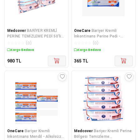
Medcover
BARİYER KREMLİ
OneCare
Bariyer Kremli
PERİNE TEMİZLEME PEDİ 50'li
İnkontinans Perine Pedi -
12 ADET
Alkolsüz Hasta Temizleme
☆
☆
☆
☆
☆
(
0
)
☆
☆
☆
☆
☆
(
0
)
Havlusu/Mendili 50'li 4 PAKET
Kargo Bedava
Kargo Bedava
980
TL
365
TL
OneCare
Bariyer Kremli
Medcover
Bariyer Kremli Perine
İnkontinans Mendil - Alkolsüz
Bölgesi Temizleme