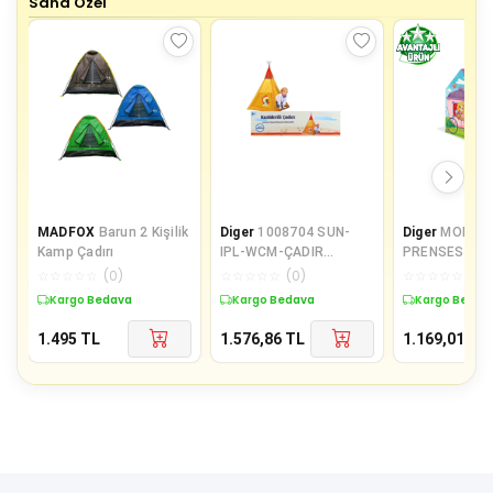
Sana Özel
MADFOX
Barun 2 Kişilik
Diger
1008704 SUN-
Diger
MOL-29
Kamp Çadırı
IPL-WCM-ÇADIR
PRENSES ÇAD
KIZILDERİLİ
☆
☆
☆
☆
☆
(
0
)
☆
☆
☆
☆
☆
(
0
)
☆
☆
☆
☆
☆
(
0
)
100X100X135CM
Kargo Bedava
Kargo Bedava
Kargo Bedav
1.495
TL
1.576,86
TL
1.169,01
TL