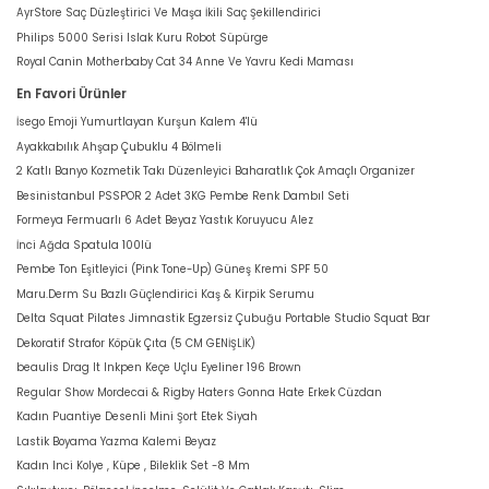
AyrStore Saç Düzleştirici Ve Maşa İkili Saç Şekillendirici
Philips 5000 Serisi Islak Kuru Robot Süpürge
Royal Canin Motherbaby Cat 34 Anne Ve Yavru Kedi Maması
En Favori Ürünler
İsego Emoji Yumurtlayan Kurşun Kalem 4'lü
Ayakkabılık Ahşap Çubuklu 4 Bölmeli
2 Katlı Banyo Kozmetik Takı Düzenleyici Baharatlık Çok Amaçlı Organizer
Besinistanbul PSSPOR 2 Adet 3KG Pembe Renk Dambıl Seti
Formeya Fermuarlı 6 Adet Beyaz Yastık Koruyucu Alez
İnci Ağda Spatula 100lü
Pembe Ton Eşitleyici (Pink Tone-Up) Güneş Kremi SPF 50
Maru.Derm Su Bazlı Güçlendirici Kaş & Kirpik Serumu
Delta Squat Pilates Jimnastik Egzersiz Çubuğu Portable Studio Squat Bar
Dekoratif Strafor Köpük Çıta (5 CM GENİŞLİK)
beaulis Drag It Inkpen Keçe Uçlu Eyeliner 196 Brown
Regular Show Mordecai & Rigby Haters Gonna Hate Erkek Cüzdan
Kadın Puantiye Desenli Mini Şort Etek Siyah
Lastik Boyama Yazma Kalemi Beyaz
Kadın Inci Kolye , Küpe , Bileklik Set -8 Mm