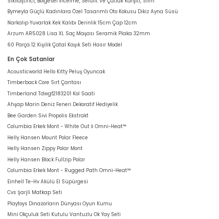
Sıkılaştırıcı, Bölgesel İncelme, Selülit Ve Çatlak Karşıtı, Slim
Bymeyla Güçlü Kadınlara Özel Tasarımlı Oto Kokusu Dikiz Ayna Süsü
Narkalıp Yuvarlak Kek Kalıbı Derinlik 15cm Çap 12cm
Arzum AR5028 Lisa XL Saç Maşası Seramik Plaka 32mm
60 Parça 12 Kişilik Çatal Kaşık Seti Hasır Model
En Çok Satanlar
Acousticworld Hello Kitty Peluş Oyuncak
Timberback Core Sırt Çantası
Timberland Tdwgf2183201 Kol Saati
Ahşap Marin Deniz Feneri Dekoratif Hediyelik
Bee Garden Sivi Propolis Ekstrakt
Columbia Erkek Mont - White Out İi Omni-Heat™
Helly Hansen Mount Polar Fleece
Helly Hansen Zippy Polar Mont
Helly Hansen Block Fullzip Polar
Columbia Erkek Mont - Rugged Path Omni-Heat™
Einhell Te-Hv Akülü El Süpürgesi
Cvs Şarjli Matkap Seti
Playtoys Dinazorların Dünyası Oyun Kumu
Mini Okçuluk Seti Kutulu Vantuzlu Ok Yay Seti