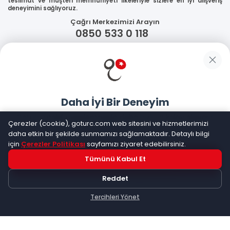
teslimat ve müşteri memnuniyeti ilkeleriyle sizlere en iyi alışveriş
deneyimini sağlıyoruz.
Çağrı Merkezimizi Arayın
0850 533 0 118
WhatsApp Destek
Güvenliğiniz
Daha İyi Bir Deneyim
Sosyal Medya
Goturc mobil uygulamasıyla daha hızlı ve kolay alışveriş
Çerezler (cookie), goturc.com web sitesini ve hizmetlerimizi
yapın
daha etkin bir şekilde sunmamızı sağlamaktadır. Detaylı bilgi
için
Çerezler Politikası
sayfamızı ziyaret edebilirsiniz.
Mobil Uygulamalarımız
Tümünü Kabul Et
Hemen Dene!
Reddet
Uygulama yüklüyse açılacak, değilse
Google Play
'e
yönlendirileceksiniz
Tercihleri Yönet
Keşfet
Kategoriler
Sepetim
©
2026
Goturc – Her Zaman Daha İyisi Vardır