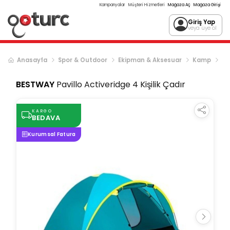
Kampanyalar
Müşteri Hizmetleri
Mağaza Aç
Mağaza Girişi
Giriş Yap
veya üye ol
Anasayfa
Spor & Outdoor
Ekipman & Aksesuar
Kamp
Ça
BESTWAY
Pavillo Activeridge 4 Kişilik Çadır
KARGO
BEDAVA
Kurumsal Fatura