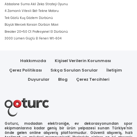
Abbalone Sumo Akil Zeka Strateji Oyunu
4 Zamanlı Vitesli Bot-Tekne Motoru
Tek Gözlü Kuş Gözlem Dürbünü
Büyük Mercek Korsan Dürbün Mavi
Breaker 20×50 Ct Profesyonel El Dürbünü
3000 Lümen Güçlü El Feneri Wt-604
Hakkımızda
Kişisel Verilerin Korunması
Çerez Politikası
Sıkça Sorulan Sorular
İletişim
Duyurular
Blog
Çerez Tercihleri
Goturc, modadan elektroniğe, ev dekorasyonundan spor
ekipmanlarına kadar geniş bir ürün yelpazesi sunan Türkiye'nin
önde gelen online alışveriş platformudur. Güvenli alışveriş, hızlı