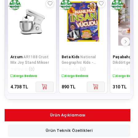
Arzum
AR1188 Crust
Beta Kids
National
Paşabahçe
E
Mix Joy Stand Mikser
Geographic Kids -
Dikdörtgen Se
Inanılmaz Insan
Tabağı 27x16
☆
☆
☆
☆
☆
(
0
)
☆
☆
☆
☆
☆
(
0
)
☆
☆
☆
☆
☆
(
0
)
Vücudu
Kargo Bedava
Kargo Bedava
Kargo Bedav
4.738
TL
890
TL
310
TL
Ürün Açıklaması
Ürün Teknik Özellikleri