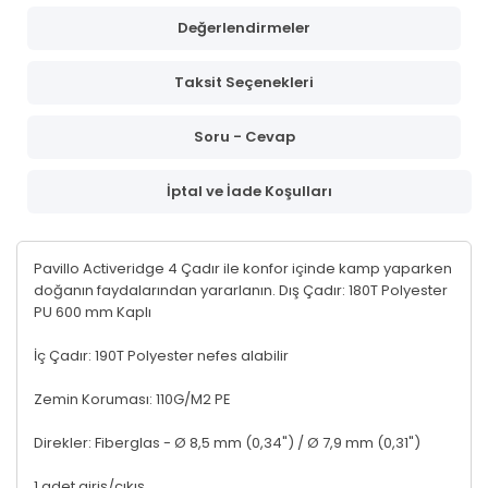
Değerlendirmeler
Taksit Seçenekleri
Soru - Cevap
İptal ve İade Koşulları
Pavillo Activeridge 4 Çadır ile konfor içinde kamp yaparken
doğanın faydalarından yararlanın. Dış Çadır: 180T Polyester
PU 600 mm Kaplı
İç Çadır: 190T Polyester nefes alabilir
Zemin Koruması: 110G/M2 PE
Direkler: Fiberglas - Ø 8,5 mm (0,34") / Ø 7,9 mm (0,31")
1 adet giriş/çıkış