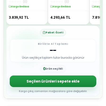
☆
☆
☆
☆
☆
(
0
)
☆
☆
☆
☆
☆
(
0
)
☆
☆
☆
☆
☆
Dayanıklı Outdoor Çadır -
Geçirmez Kolay Kurulum
Geniş Haci
Lisinya
Taşınabilir - Lisinya
Lisinya
Kargo Bedava
Kargo Bedava
Kargo B
3.839,92
TL
4.293,66
TL
7.810,1
Paket Özeti
Birlikte Al Toplamı
--
Ürün seçtikçe toplam tutar burada görünür
0
ürün seçildi
1
2
3
Seçilen ürünleri sepete ekle
4
5
6
Kargo çıkış zamanları mağazalara göre değişebilir.
7
8
9