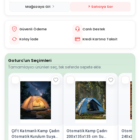
Mağazaya Git
? Satıcıya Sor
Güvenli Ödeme
Canlı Destek
Kolay İade
Kredi Kartına Taksit
Goturc'un Seçimleri
Tamamlayıcı ürünleri seç, tek seferde sepete ekle.
Çift Katmanlı Kamp Çadırı
Otomatik Kamp Çadırı
Otomatik 
Otomatik Kurulum Suya
200x135x135 cm Su
240x240x1