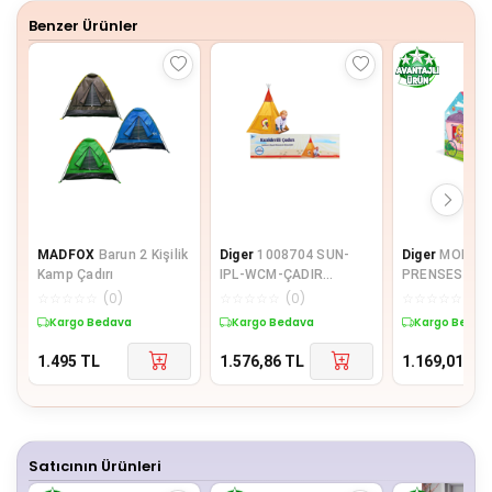
Benzer Ürünler
MADFOX
Barun 2 Kişilik
Diger
1008704 SUN-
Diger
MOL-29
Kamp Çadırı
IPL-WCM-ÇADIR
PRENSES ÇAD
KIZILDERİLİ
☆
☆
☆
☆
☆
(
0
)
☆
☆
☆
☆
☆
(
0
)
☆
☆
☆
☆
☆
(
0
)
100X100X135CM
Kargo Bedava
Kargo Bedava
Kargo Bedav
1.495
TL
1.576,86
TL
1.169,01
TL
Satıcının Ürünleri