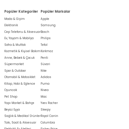
Popüler Kategoriler
Popüler Markalar
Moda & Giyim
Apple
Elektronik
Samsung
Cep Telefonu & Aksesuar
Bosch
Ev, Yaşam & Mobilya
Philips
Sofra & Mutfak
Tefal
Kozmetik & Kişisel Bakım
Korkmaz
Anne, Bebek & Çocuk
Penti
Süpermarket
Süvari
Spor & Outdoor
Nike
Otomobil & Motosiklet
Adidas
Kitap, Hobi & Eğlence
Puma
Oyuncak
Nivea
Pet Shop
Mac
Yapı Market & Bahçe
Yves Rocher
Beyaz Eşya
Sleepy
Sağlık & Medikal Ürünler
Royal Canin
Takı, Saat & Aksesuar
Columbia
Elektrikli Ev Aletleri
Fisher Price