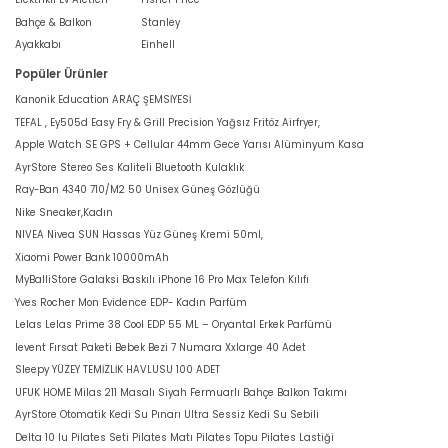
Bahçe & Balkon
Stanley
Ayakkabı
Einhell
Popüler Ürünler
Kanonik Education ARAÇ ŞEMSİYESİ
TEFAL , Ey505d Easy Fry & Grill Precision Yağsız Fritöz Airfryer,
Apple Watch SE GPS + Cellular 44mm Gece Yarısı Alüminyum Kasa
AyrStore Stereo Ses Kaliteli Bluetooth Kulaklık
Ray-Ban 4340 710/M2 50 Unisex Güneş Gözlüğü
Nike Sneaker,Kadın
NIVEA Nivea SUN Hassas Yüz Güneş Kremi 50ml,
Xiaomi Power Bank 10000mAh
MyBalliStore Galaksi Baskılı iPhone 16 Pro Max Telefon Kılıfı
Yves Rocher Mon Evidence EDP- Kadın Parfüm
Lelas Lelas Prime 38 Cool EDP 55 ML – Oryantal Erkek Parfümü
levent Fırsat Paketi Bebek Bezi 7 Numara Xxlarge 40 Adet
Sleepy YÜZEY TEMİZLİK HAVLUSU 100 ADET
UFUK HOME Milas 211 Masalı Siyah Fermuarlı Bahçe Balkon Takımı
AyrStore Otomatik Kedi Su Pınarı Ultra Sessiz Kedi Su Sebili
Delta 10 lu Pilates Seti Pilates Matı Pilates Topu Pilates Lastiği