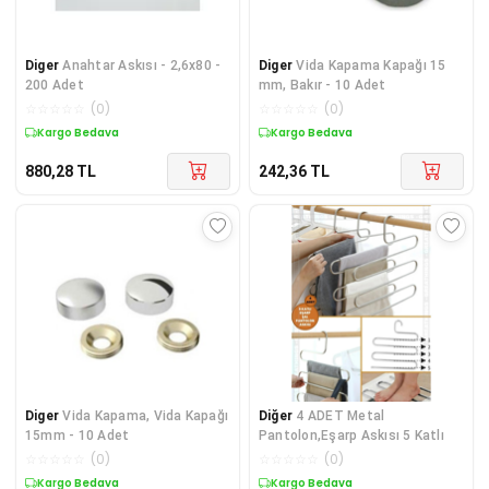
Diger
Anahtar Askısı - 2,6x80 -
Diger
Vida Kapama Kapağı 15
200 Adet
mm, Bakır - 10 Adet
☆
☆
☆
☆
☆
(
0
)
☆
☆
☆
☆
☆
(
0
)
Kargo Bedava
Kargo Bedava
880,28
TL
242,36
TL
Diger
Vida Kapama, Vida Kapağı
Diğer
4 ADET Metal
15mm - 10 Adet
Pantolon,Eşarp Askısı 5 Katlı
☆
☆
☆
☆
☆
(
0
)
☆
☆
☆
☆
☆
(
0
)
Kargo Bedava
Kargo Bedava