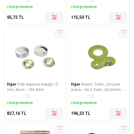
☆
☆
☆
☆
☆
(
0
)
☆
☆
☆
☆
☆
(
0
)
Kargo Bedava
Kargo Bedava
95,73
TL
115,50
TL
Diger
Vida Kapama Kapağı 15
Diger
Resim, Tablo, Çerçeve
mm, Krom - 100 Adet
Askısı - No2, Kalın, 20x25mm -
30 Adet
☆
☆
☆
☆
☆
(
0
)
☆
☆
☆
☆
☆
(
0
)
Kargo Bedava
Kargo Bedava
827,16
TL
196,23
TL