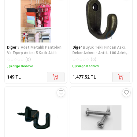
Diğer
3 Adet Metalik Pantolon
Diger
Büyük Tekli Fincan Askı,
Ve Eşarp Askısı 5 Katlı Akıllı
Dekor Askısı - Antik, 100 Adet,
Askı
12x23x30
☆
☆
☆
☆
☆
(
0
)
☆
☆
☆
☆
☆
(
0
)
Kargo Bedava
Kargo Bedava
149
TL
1.477,52
TL