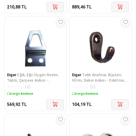
210,88
TL
889,46
TL
Diger
Eğik, Eğri Üçgen Resim,
Diger
Tekli Anahtar, Bijuteri,
Tablo, Çerçeve Askısı -
Vitrin, Dekor Askısı - Eskitme,
18x33mm, 100 Adet
10x18x22
☆
☆
☆
☆
☆
(
0
)
☆
☆
☆
☆
☆
(
0
)
Kargo Bedava
Kargo Bedava
569,92
TL
104,19
TL