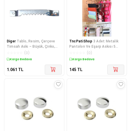
Diger
Tablo, Resim, Çerçeve
TncPatiShop
3 Adet Metalik
Timsah Askı – Büyük, Çinko,
Pantolon Ve Eşarp Askısı 5
8x57mm, 500 Ade
Katlı Akıllı Askı
☆
☆
☆
☆
☆
(
0
)
☆
☆
☆
☆
☆
(
0
)
Kargo Bedava
Kargo Bedava
1.061
TL
145
TL