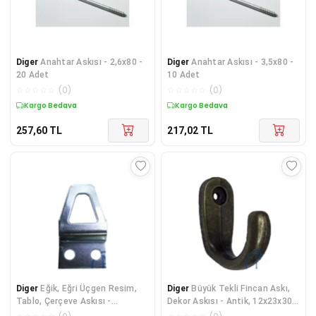
Diger
Anahtar Askısı - 2,6x80 -
Diger
Anahtar Askısı - 3,5x80 -
20 Adet
10 Adet
☆
☆
☆
☆
☆
(
0
)
☆
☆
☆
☆
☆
(
0
)
Kargo Bedava
Kargo Bedava
257,60
TL
217,02
TL
Diger
Eğik, Eğri Üçgen Resim,
Diger
Büyük Tekli Fincan Askı,
Tablo, Çerçeve Askısı -
Dekor Askısı - Antik, 12x23x30
18x33mm, 1 Adet
mm