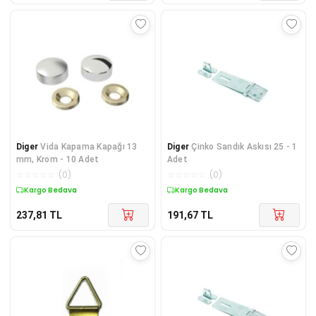
Diger
Vida Kapama Kapağı 13
Diger
Çinko Sandık Askısı 25 - 1
mm, Krom - 10 Adet
Adet
☆
☆
☆
☆
☆
(
0
)
☆
☆
☆
☆
☆
(
0
)
Kargo Bedava
Kargo Bedava
237,81
TL
191,67
TL