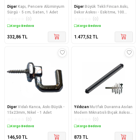
Diger
Kapı, Pencere Alüminyum
Diger
Büyük Tekli Fincan Askı,
Sürgü - 5 cm, Saten, 1 Adet
Dekor Askısı - Eskitme, 100
Adet, 12x23x
☆
☆
☆
☆
☆
(
0
)
☆
☆
☆
☆
☆
(
0
)
Kargo Bedava
Kargo Bedava
332,86
TL
1.477,52
TL
Diger
Vidalı Kanca, Askı Büyük -
Yıldızan
Mutfak Duvarına Asılan
15x23mm, Nikel - 1 Adet
Modern Mıknatıslı Bıçak Askısı
50 Santim Uzunluk - ASK-598
☆
☆
☆
☆
☆
(
0
)
☆
☆
☆
☆
☆
(
0
)
Kargo Bedava
Kargo Bedava
146,50
TL
873
TL