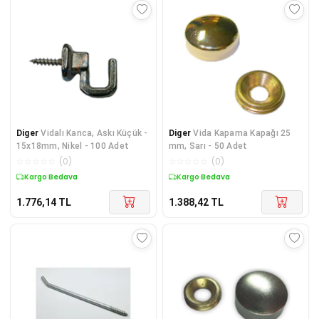
Diger
Vidalı Kanca, Askı Küçük -
Diger
Vida Kapama Kapağı 25
15x18mm, Nikel - 100 Adet
mm, Sarı - 50 Adet
☆
☆
☆
☆
☆
(
0
)
☆
☆
☆
☆
☆
(
0
)
Kargo Bedava
Kargo Bedava
1.776,14
TL
1.388,42
TL