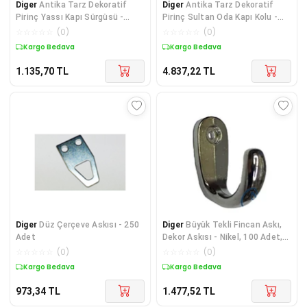
Diger
Antika Tarz Dekoratif
Diger
Antika Tarz Dekoratif
Pirinç Yassı Kapı Sürgüsü -
Pirinç Sultan Oda Kapı Kolu -
35x145 mm, Oksi
270x54mm, Oks
☆
☆
☆
☆
☆
(
0
)
☆
☆
☆
☆
☆
(
0
)
Kargo Bedava
Kargo Bedava
1.135,70
TL
4.837,22
TL
Diger
Düz Çerçeve Askısı - 250
Diger
Büyük Tekli Fincan Askı,
Adet
Dekor Askısı - Nikel, 100 Adet,
12x23x30
☆
☆
☆
☆
☆
(
0
)
☆
☆
☆
☆
☆
(
0
)
Kargo Bedava
Kargo Bedava
973,34
TL
1.477,52
TL