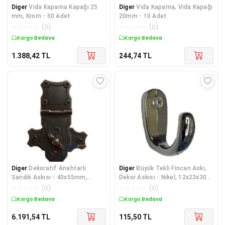
Diger
Vida Kapama Kapağı 25
Diger
Vida Kapama, Vida Kapağı
mm, Krom - 50 Adet
20mm - 10 Adet
☆
☆
☆
☆
☆
(
0
)
☆
☆
☆
☆
☆
(
0
)
Kargo Bedava
Kargo Bedava
1.388,42
TL
244,74
TL
Diger
Dekoratif Anahtarlı
Diger
Büyük Tekli Fincan Askı,
Sandık Askısı - 40x55mm,
Dekor Askısı - Nikel, 12x23x30
Oksit, 100 Adet
mm
☆
☆
☆
☆
☆
(
0
)
☆
☆
☆
☆
☆
(
0
)
Kargo Bedava
Kargo Bedava
6.191,54
TL
115,50
TL