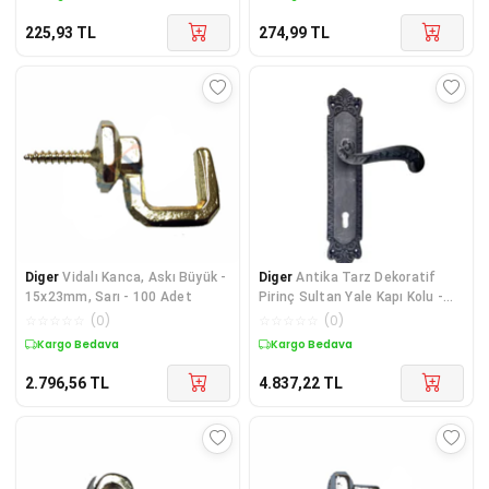
225,93
TL
274,99
TL
Diger
Vidalı Kanca, Askı Büyük -
Diger
Antika Tarz Dekoratif
15x23mm, Sarı - 100 Adet
Pirinç Sultan Yale Kapı Kolu -
270x54mm, Ok
☆
☆
☆
☆
☆
(
0
)
☆
☆
☆
☆
☆
(
0
)
Kargo Bedava
Kargo Bedava
2.796,56
TL
4.837,22
TL