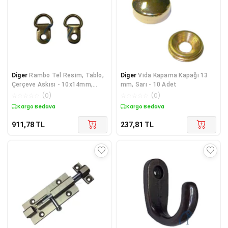
Diger
Rambo Tel Resim, Tablo,
Diger
Vida Kapama Kapağı 13
Çerçeve Askısı - 10x14mm,
mm, Sarı - 10 Adet
Eskitme, 1000 A
☆
☆
☆
☆
☆
(
0
)
☆
☆
☆
☆
☆
(
0
)
Kargo Bedava
Kargo Bedava
911,78
TL
237,81
TL