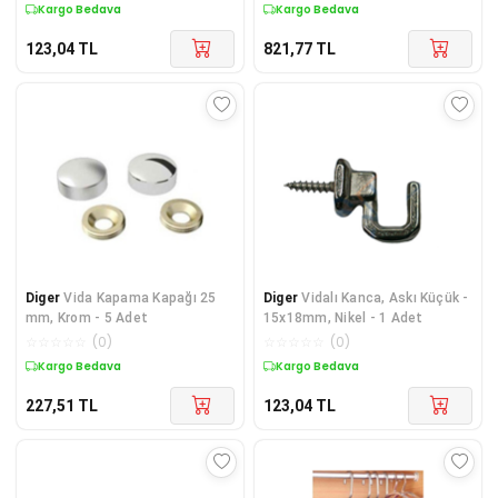
Kargo Bedava
Kargo Bedava
123,04
TL
821,77
TL
Diger
Vida Kapama Kapağı 25
Diger
Vidalı Kanca, Askı Küçük -
mm, Krom - 5 Adet
15x18mm, Nikel - 1 Adet
☆
☆
☆
☆
☆
(
0
)
☆
☆
☆
☆
☆
(
0
)
Kargo Bedava
Kargo Bedava
227,51
TL
123,04
TL