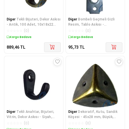
Diger
Tekli Bijuteri, Dekor Askısı
Diger
Bombeli Geçmeli Gizli
- Antik, 100 Adet, 10x18x22
Resim, Tablo Askısı -
mm
16x40mm, 1 Adet
☆
☆
☆
☆
☆
(
0
)
☆
☆
☆
☆
☆
(
0
)
Kargo Bedava
Kargo Bedava
889,46
TL
95,73
TL
Diger
Tekli Anahtar, Bijuteri,
Diger
Dekoratif, Kutu, Sandık
Vitrin, Dekor Askısı - Siyah,
Köşesi - 45x28 mm, Büyük,
10x18x22 m
Antik, 1 Adet
☆
☆
☆
☆
☆
(
0
)
☆
☆
☆
☆
☆
(
0
)