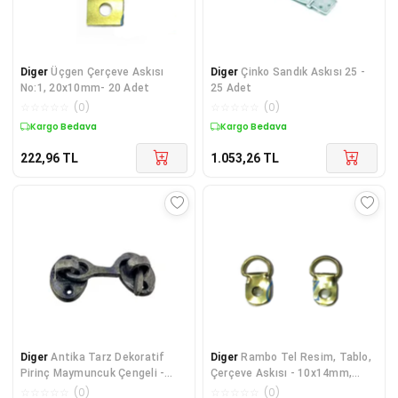
Diger
Üçgen Çerçeve Askısı
Diger
Çinko Sandık Askısı 25 -
No:1, 20x10mm- 20 Adet
25 Adet
☆
☆
☆
☆
☆
(
0
)
☆
☆
☆
☆
☆
(
0
)
Kargo Bedava
Kargo Bedava
222,96
TL
1.053,26
TL
Diger
Antika Tarz Dekoratif
Diger
Rambo Tel Resim, Tablo,
Pirinç Maymuncuk Çengeli -
Çerçeve Askısı - 10x14mm,
5cm, Oksit
Sarı, 1000 Adet
☆
☆
☆
☆
☆
(
0
)
☆
☆
☆
☆
☆
(
0
)