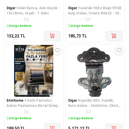
Diger
Vidalı Kanca, Askı Küçük -
Diger
Yuvarlak Yıldız Başlı RYSB
15x18mm, Siyah - 1 Adet
Kulp Vidası, Civata M4x25 - 50
Adet
☆
☆
☆
☆
☆
(
0
)
☆
☆
☆
☆
☆
(
0
)
Kargo Bedava
Kargo Bedava
132,22
TL
185,73
TL
btmhome
5 Katlı Pantolon
Diger
Kuyruklu Kilit, Sandık,
Askısı Paslanmaz Metal Dolap
Kutu Askısı - 36x60mm, Oksit,
İçi Düzenleyici Kaymaz Askılık
100 Adet
☆
☆
☆
☆
☆
(
0
)
☆
☆
☆
☆
☆
(
0
)
Kargo Bedava
Kargo Bedava
189,50
TL
5.171,12
TL