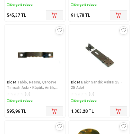
Kargo Bedava
Kargo Bedava
545,37
TL
911,78
TL
Diger
Tablo, Resim, Çerçeve
Diger
Bakır Sandık Askısı 25 -
Timsah Askı - Küçük, Antik,
25 Adet
6x40mm, 200 Ade
☆
☆
☆
☆
☆
(
0
)
☆
☆
☆
☆
☆
(
0
)
Kargo Bedava
Kargo Bedava
595,96
TL
1.303,28
TL