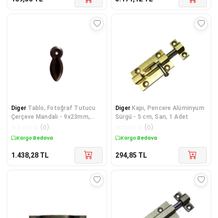
Diger
Tablo, Fotoğraf Tutucu
Diger
Kapı, Pencere Alüminyum
Çerçeve Mandalı - 9x23mm,
Sürgü - 5 cm, Sarı, 1 Adet
1000 Adet, Oksi
☆
☆
☆
☆
☆
(
0
)
☆
☆
☆
☆
☆
(
0
)
Kargo Bedava
Kargo Bedava
1.438,28
TL
294,85
TL