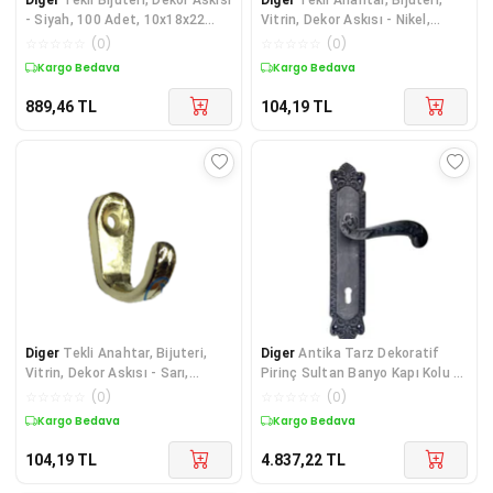
- Siyah, 100 Adet, 10x18x22
Vitrin, Dekor Askısı - Nikel,
mm
10x18x22 m
☆
☆
☆
☆
☆
(
0
)
☆
☆
☆
☆
☆
(
0
)
Kargo Bedava
Kargo Bedava
889,46
TL
104,19
TL
Diger
Tekli Anahtar, Bijuteri,
Diger
Antika Tarz Dekoratif
Vitrin, Dekor Askısı - Sarı,
Pirinç Sultan Banyo Kapı Kolu -
10x18x22 mm
270x54mm, O
☆
☆
☆
☆
☆
(
0
)
☆
☆
☆
☆
☆
(
0
)
Kargo Bedava
Kargo Bedava
104,19
TL
4.837,22
TL