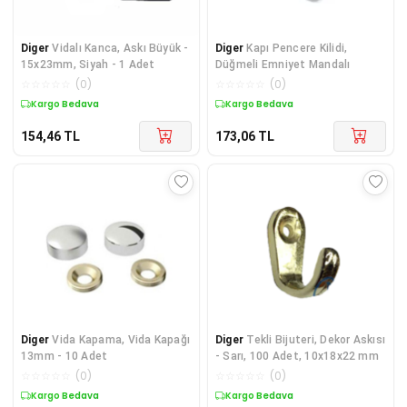
Diger
Vidalı Kanca, Askı Büyük -
Diger
Kapı Pencere Kilidi,
15x23mm, Siyah - 1 Adet
Düğmeli Emniyet Mandalı
☆
☆
☆
☆
☆
(
0
)
☆
☆
☆
☆
☆
(
0
)
Kargo Bedava
Kargo Bedava
154,46
TL
173,06
TL
Diger
Vida Kapama, Vida Kapağı
Diger
Tekli Bijuteri, Dekor Askısı
13mm - 10 Adet
- Sarı, 100 Adet, 10x18x22 mm
☆
☆
☆
☆
☆
(
0
)
☆
☆
☆
☆
☆
(
0
)
Kargo Bedava
Kargo Bedava