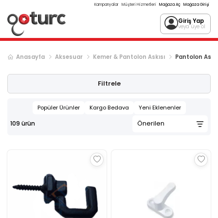
Kampanyalar
Müşteri Hizmetleri
Mağaza Aç
Mağaza Girişi
Giriş Yap
veya üye ol
Anasayfa
Aksesuar
Kemer & Pantolon Askısı
Pantolon Askıs
Sonraki ürün sayfası, sayfa
2
Filtrele
Popüler Ürünler
Kargo Bedava
Yeni Eklenenler
109
ürün