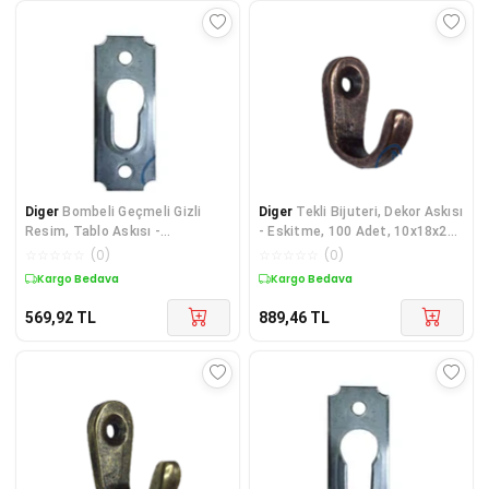
Diger
Bombeli Geçmeli Gizli
Diger
Tekli Bijuteri, Dekor Askısı
Resim, Tablo Askısı -
- Eskitme, 100 Adet, 10x18x22
16x40mm, 100 Adet
mm
☆
☆
☆
☆
☆
(
0
)
☆
☆
☆
☆
☆
(
0
)
Kargo Bedava
Kargo Bedava
569,92
TL
889,46
TL