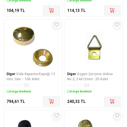
Kargo Bedava
Kargo Bedava
104,19
TL
114,13
TL
Diger
Vida Kapama Kapağı 13
Diger
Üçgen Çerçeve Askısı
mm, Sarı - 100 Adet
No:2, 24x12mm- 20 Adet
☆
☆
☆
☆
☆
(
0
)
☆
☆
☆
☆
☆
(
0
)
Kargo Bedava
Kargo Bedava
794,61
TL
240,32
TL