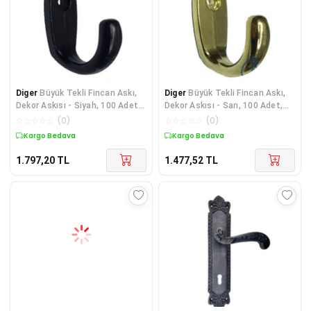
Diger
Büyük Tekli Fincan Askı,
Diger
Büyük Tekli Fincan Askı,
Dekor Askısı - Siyah, 100 Adet,
Dekor Askısı - Sarı, 100 Adet,
12x23x30
12x23x30
☆
☆
☆
☆
☆
(
0
)
☆
☆
☆
☆
☆
(
0
)
Kargo Bedava
Kargo Bedava
1.797,20
TL
1.477,52
TL