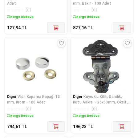
Adet
mm, Bakır - 100 Adet
☆
☆
☆
☆
☆
(
0
)
☆
☆
☆
☆
☆
(
0
)
Kargo Bedava
Kargo Bedava
127,94
TL
827,16
TL
Diger
Vida Kapama Kapağı 13
Diger
Kuyruklu Kilit, Sandık,
mm, Krom - 100 Adet
Kutu Askısı - 36x60mm, Oksit,
1 Adet
☆
☆
☆
☆
☆
(
0
)
☆
☆
☆
☆
☆
(
0
)
Kargo Bedava
Kargo Bedava
794,61
TL
196,23
TL