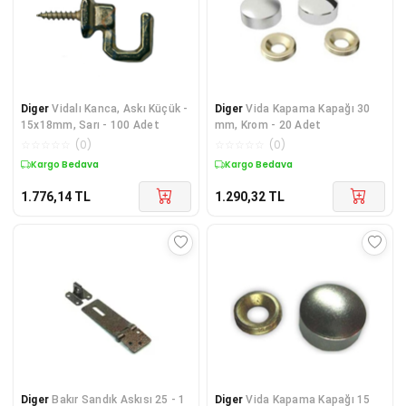
Diger
Vidalı Kanca, Askı Küçük -
Diger
Vida Kapama Kapağı 30
15x18mm, Sarı - 100 Adet
mm, Krom - 20 Adet
☆
☆
☆
☆
☆
(
0
)
☆
☆
☆
☆
☆
(
0
)
Kargo Bedava
Kargo Bedava
1.776,14
TL
1.290,32
TL
Diger
Bakır Sandık Askısı 25 - 1
Diger
Vida Kapama Kapağı 15