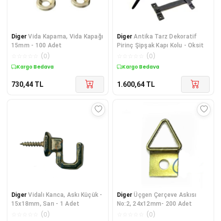
Diger
Vida Kapama, Vida Kapağı
Diger
Antika Tarz Dekoratif
15mm - 100 Adet
Pirinç Şipşak Kapı Kolu - Oksit
☆
☆
☆
☆
☆
(
0
)
☆
☆
☆
☆
☆
(
0
)
Kargo Bedava
Kargo Bedava
730,44
TL
1.600,64
TL
Diger
Vidalı Kanca, Askı Küçük -
Diger
Üçgen Çerçeve Askısı
15x18mm, Sarı - 1 Adet
No:2, 24x12mm- 200 Adet
☆
☆
☆
☆
☆
(
0
)
☆
☆
☆
☆
☆
(
0
)